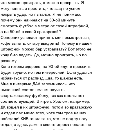
что можно проиграть, а можно проср...ть. Я
могу понять и простить, что защ не успел
накрыть удар, но пытался. Я не понимаю,
почему они начинают на 30-ой минуте
смотреть футбол в метре от своей штрафной,
а на 50-ой в своей вратарской?
Соперник успевает принять мяч, осмотреться,
кофе выпить, сигару выкурить! Почему в нашей
штрафной можно бар устраивать? Вот этого не
хочу 6-го видеть. Да, можно проиграть, но по
разному.
Кони готовы здорово, на 90-ой идут в прессинг.
Будет трудно, но тем интересней. Если удастся
избавиться от распизд....ва, то шансы есть.
Мне в интервью ДАА запомнилось, что
нынешний состав нельзя научить
спартаковскому футболу, так как школы нет
соответствующей. В игре с Уралом, например,
ДК вошёл в их штрафную, потом во вратарскую
и отдал пас мимо всех, хотя там трое наших
набегали! КИБ гонял за то, что не под ту ногу
отдал, а здесь даже в своего игрока попасть не