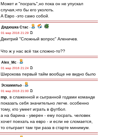
Может и "посрать",но пока он не упускал
случая,что бы его уколоть.
А Евро -это само собой.
Дядюшка Стас
-
01 мар 2016 21:29
Дмитрий "Сложный вопрос" Аленичев.
Что ж у нас всё так сложно-то??
Alex_Mc
-
01 мар 2016 21:24
Широкова первый тайм вообще не видно было
Эскамильо
-
01 мар 2016 21:00
mp
, в слаженной и сыгранной годами команде
показать себя значительно легче. особенно
тому, кто умеет играть в футбол.
а на барина - уверен - ему посрать. человек
хочет поехать на евро - и если не сломается,
то отыграет там три раза в старте минимум.