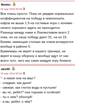
Montez
-
02 мар 2016 00:49
Все очень просто. Пока не увидим нормальных
коэффициентов на победу в чемпионате,
кэфов не выше 1.9 на гостевые игры с конями -
ничего хорошего ждать не приходится.
Разница между нами и Локомотивом всего 2
очка, но на нашу победу дают 31, на их 15.
Бомжи, имеющие столько же очков котируются
вообще в районе 5.
Букмекеры не верят в нашего тренера, не
верят в нашу оборону и вообще ждут от нас
всего того, чего мы сами каждую игру боимся.
alex68
-
02 мар 2016 00:04
"- а какая она на вкус?
- сладкая, как дыня!
- свежая, как глоток воды в пустыне!
- вы чо, ребят? она горькая и солёная!
- ты о чем? обоснуй!
- а вы, ребят, о чём?