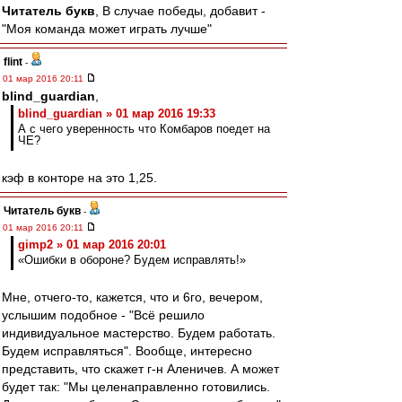
Читатель букв
, В случае победы, добавит -
"Моя команда может играть лучше"
flint
-
01 мар 2016 20:11
blind_guardian
,
blind_guardian » 01 мар 2016 19:33
А с чего уверенность что Комбаров поедет на
ЧЕ?
кэф в конторе на это 1,25.
Читатель букв
-
01 мар 2016 20:11
gimp2 » 01 мар 2016 20:01
«Ошибки в обороне? Будем исправлять!»
Мне, отчего-то, кажется, что и 6го, вечером,
услышим подобное - "Всё решило
индивидуальное мастерство. Будем работать.
Будем исправляться". Вообще, интересно
представить, что скажет г-н Аленичев. А может
будет так: "Мы целенаправленно готовились.