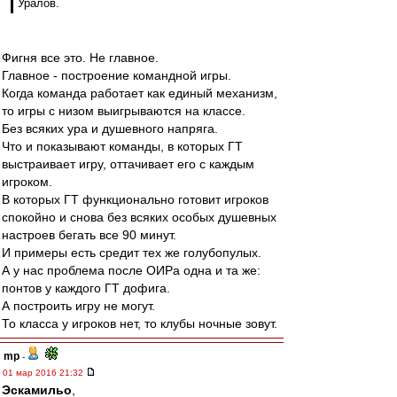
Уралов.
Фигня все это. Не главное.
Главное - построение командной игры.
Когда команда работает как единый механизм,
то игры с низом выигрываются на классе.
Без всяких ура и душевного напряга.
Что и показывают команды, в которых ГТ
выстраивает игру, оттачивает его с каждым
игроком.
В которых ГТ функционально готовит игроков
спокойно и снова без всяких особых душевных
настроев бегать все 90 минут.
И примеры есть средит тех же голубопулых.
А у нас проблема после ОИРа одна и та же:
понтов у каждого ГТ дофига.
А построить игру не могут.
То класса у игроков нет, то клубы ночные зовут.
mp
-
01 мар 2016 21:32
Эскамильо
,