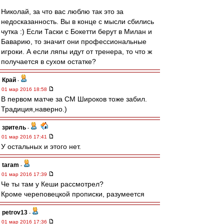
Николай, за что вас люблю так это за
недосказанность. Вы в конце с мысли сбились
чутка :) Если Таски с Бокетти берут в Милан и
Баварию, то значит они профессиональные
игроки. А если ляпы идут от тренера, то что ж
получается в сухом остатке?
Край
-
01 мар 2016 18:58
В первом матче за СМ Широков тоже забил.
Традиция,наверно.)
зpитель
-
01 мар 2016 17:41
У остальных и этого нет.
taram
-
01 мар 2016 17:39
Че ты там у Кеши рассмотрел?
Кроме череповецкой прописки, разумеется
petrov13
-
01 мар 2016 17:36