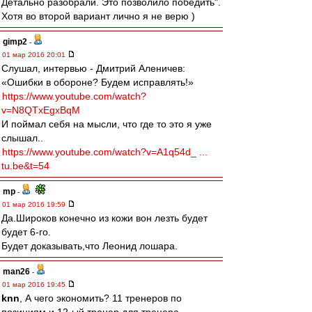
Детально разобрали. Это позволило победить".
Хотя во второй вариант лично я не верю )
gimp2
-
01 мар 2016 20:01
Слушал, интервью - Дмитрий Аленичев:
«Ошибки в обороне? Будем исправлять!»
https://www.youtube.com/watch?
v=N8QTxEgxBqM
И поймал себя на мысли, что где то это я уже
слышал..
https://www.youtube.com/watch?v=A1q54d_ ...
tu.be&t=54
mp
-
01 мар 2016 19:59
Да.Широков конечно из кожи вон лезть будет
будет 6-го.
Будет доказывать,что Леонид лошара.
man26
-
01 мар 2016 19:45
knn
, А чего экономить? 11 тренеров по