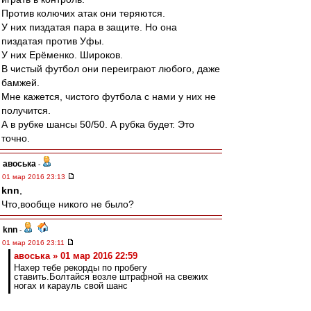
Против колючих атак они теряются.
У них пиздатая пара в защите. Но она
пиздатая против Уфы.
У них Ерёменко. Широков.
В чистый футбол они переиграют любого, даже
бамжей.
Мне кажется, чистого футбола с нами у них не
получится.
А в рубке шансы 50/50. А рубка будет. Это
точно.
авоська
-
01 мар 2016 23:13
knn
,
Что,вообще никого не было?
knn
-
01 мар 2016 23:11
авоська » 01 мар 2016 22:59
Нахер тебе рекорды по пробегу
ставить.Болтайся возле штрафной на свежих
ногах и карауль свой шанс