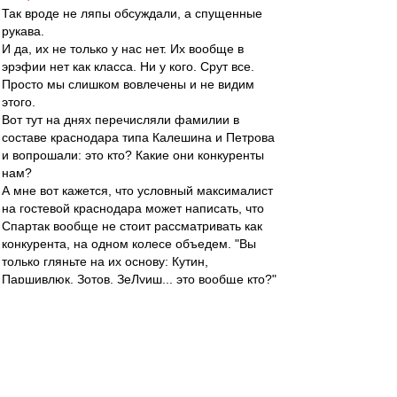
Так вроде не ляпы обсуждали, а спущенные
рукава.
И да, их не только у нас нет. Их вообще в
эрэфии нет как класса. Ни у кого. Срут все.
Просто мы слишком вовлечены и не видим
этого.
Вот тут на днях перечисляли фамилии в
составе краснодара типа Калешина и Петрова
и вопрошали: это кто? Какие они конкуренты
нам?
А мне вот кажется, что условный максималист
на гостевой краснодара может написать, что
Спартак вообще не стоит рассматривать как
конкурента, на одном колесе объедем. "Вы
только гляньте на их основу: Кутин,
Паршивлюк, Зотов, ЗеЛуиш... это вообще кто?"
Ну и что нить на свой вкус про кононов-
нетренер.
зpитель
-
01 мар 2016 17:33
Ниче вроде план. Банкомат закрыть, окно