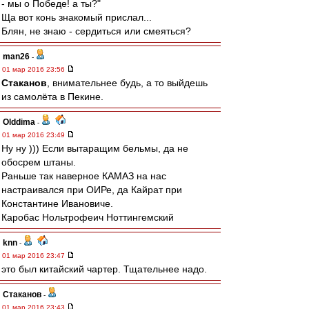
- мы о Победе! а ты?"
Ща вот конь знакомый прислал...
Блян, не знаю - сердиться или смеяться?
man26
-
01 мар 2016 23:56
Cтаканов
, внимательнее будь, а то выйдешь
из самолёта в Пекине.
Olddima
-
01 мар 2016 23:49
Ну ну ))) Если вытаращим бельмы, да не
обосрем штаны.
Раньше так наверное КАМАЗ на нас
настраивался при ОИРе, да Кайрат при
Константине Ивановиче.
Каробас Нольтрофеич Ноттингемский
knn
-
01 мар 2016 23:47
это был китайский чартер. Тщательнее надо.
Cтаканов
-
01 мар 2016 23:43