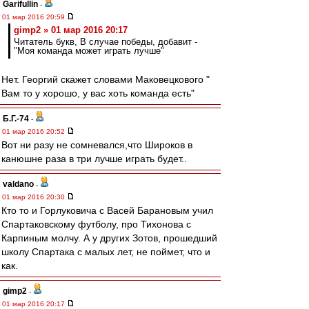
Garifullin
-
01 мар 2016 20:59
gimp2 » 01 мар 2016 20:17
Читатель букв, В случае победы, добавит -
"Моя команда может играть лучше"
Нет. Георгий скажет словами Маковецкового "
Вам то у хорошо, у вас хоть команда есть"
Б.Г.-74
-
01 мар 2016 20:52
Вот ни разу не сомневался,что Широков в
канюшне раза в три лучше играть будет..
valdano
-
01 мар 2016 20:30
Кто то и Горлуковича с Васей Барановым учил
Спартаковскому футболу, про Тихонова с
Карпиным молчу. А у других Зотов, прошедший
школу Спартака с малых лет, не поймет, что и
как.
gimp2
-
01 мар 2016 20:17