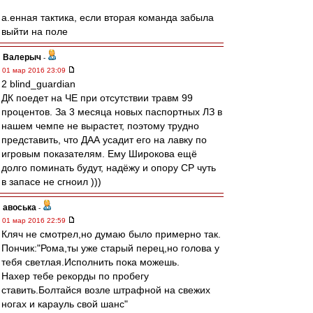
а.енная тактика, если вторая команда забыла
выйти на поле
Валерыч
-
01 мар 2016 23:09
2 blind_guardian
ДК поедет на ЧЕ при отсутствии травм 99
процентов. За 3 месяца новых паспортных ЛЗ в
нашем чемпе не вырастет, поэтому трудно
представить, что ДАА усадит его на лавку по
игровым показателям. Ему Широкова ещё
долго поминать будут, надёжу и опору СР чуть
в запасе не сгноил )))
авоська
-
01 мар 2016 22:59
Кляч не смотрел,но думаю было примерно так.
Пончик:"Рома,ты уже старый перец,но голова у
тебя светлая.Исполнить пока можешь.
Нахер тебе рекорды по пробегу
ставить.Болтайся возле штрафной на свежих
ногах и карауль свой шанс"