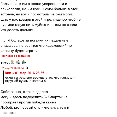
больше чем им в плане уверенности и
психологии, но им нужны очки больше в этой
встрече, ну вот и посмотрим че они могут.
Есть у нас козыри в этой игре, главное чтоб не
пустили какую нить муйню и потом не знали
что делать дальше.
п.с. Я больше за поганки их педальные
опасаюсь, не верится что харьковский по-
чеснаку будет играть.
Последнее сообщение
Grex
-
02 мар 2016 00:52
knn » 01 мар 2016 23:35
если ты реально веришь в то, что написал -
вгружай букам с кэфом 4.
Собственно, я так и сделал.
могу и здесь подкрепить 5к Спартак не
проиграет против победы каней
Любой, кто первый откликнется, с тем и
поспорю.