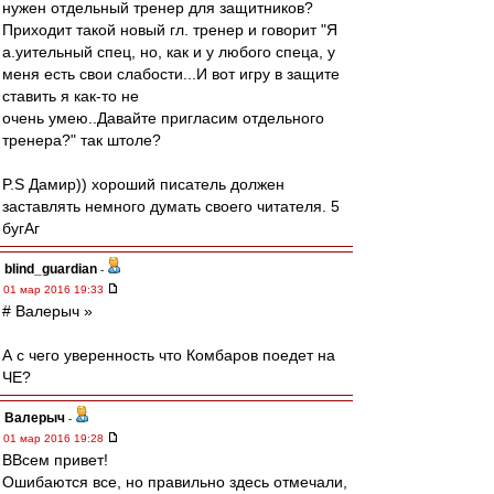
нужен отдельный тренер для защитников?
Приходит такой новый гл. тренер и говорит "Я
а.уительный спец, но, как и у любого спеца, у
меня есть свои слабости...И вот игру в защите
ставить я как-то не
очень умею..Давайте пригласим отдельного
тренера?" так штоле?
P.S Дамир)) хороший писатель должен
заставлять немного думать своего читателя. 5
бугАг
blind_guardian
-
01 мар 2016 19:33
# Валерыч »
А с чего уверенность что Комбаров поедет на
ЧЕ?
Валерыч
-
01 мар 2016 19:28
ВВсем привет!
Ошибаются все, но правильно здесь отмечали,