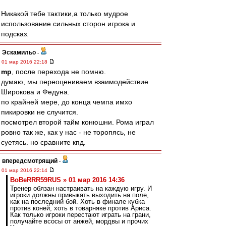
Никакой тебе тактики,а только мудрое
использование сильных сторон игрока и
подсказ.
Эскамильо
-
01 мар 2016 22:18
mp
, после перехода не помню.
думаю, мы переоцениваем взаимодействие
Широкова и Федуна.
по крайней мере, до конца чемпа имхо
пикировки не случится.
посмотрел второй тайм конюшни. Рома играл
ровно так же, как у нас - не торопясь, не
суетясь. но сравните кпд.
впередсмотрящий
-
01 мар 2016 22:14
BoBeRRR59RUS » 01 мар 2016 14:36
Тренер обязан настраивать на каждую игру. И
игроки должны привыкать выходить на поле,
как на последний бой. Хоть в финале кубка
против коней, хоть в товарняке против Ариса.
Как только игроки перестают играть на грани,
получайте всосы от анжей, мордвы и прочих