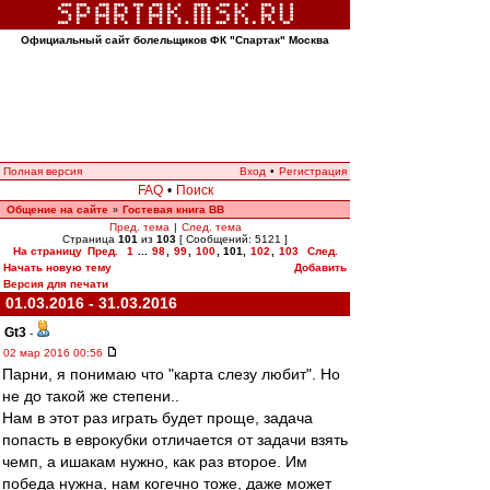
Официальный сайт болельщиков ФК "Спартак" Москва
Полная версия
Вход
•
Регистрация
FAQ
•
Поиск
Общение на сайте
Гостевая книга ВВ
»
Пред. тема
|
След. тема
Страница
101
из
103
[ Сообщений: 5121 ]
На страницу
Пред.
1
...
98
,
99
,
100
,
101
,
102
,
103
След.
Начать новую тему
Добавить
Версия для печати
01.03.2016 - 31.03.2016
Gt3
-
02 мар 2016 00:56
Парни, я понимаю что "карта слезу любит". Но
не до такой же степени..
Нам в этот раз играть будет проще, задача
попасть в еврокубки отличается от задачи взять
чемп, а ишакам нужно, как раз второе. Им
победа нужна, нам когечно тоже, даже может