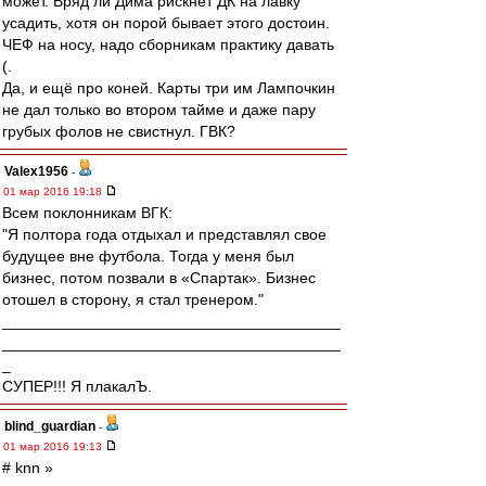
может. Вряд ли Дима рискнёт ДК на лавку
усадить, хотя он порой бывает этого достоин.
ЧЕФ на носу, надо сборникам практику давать
(.
Да, и ещё про коней. Карты три им Лампочкин
не дал только во втором тайме и даже пару
грубых фолов не свистнул. ГВК?
Valex1956
-
01 мар 2016 19:18
Всем поклонникам ВГК:
"Я полтора года отдыхал и представлял свое
будущее вне футбола. Тогда у меня был
бизнес, потом позвали в «Спартак». Бизнес
отошел в сторону, я стал тренером."
_______________________________________
_______________________________________
_
СУПЕР!!! Я плакалЪ.
blind_guardian
-
01 мар 2016 19:13
# knn »