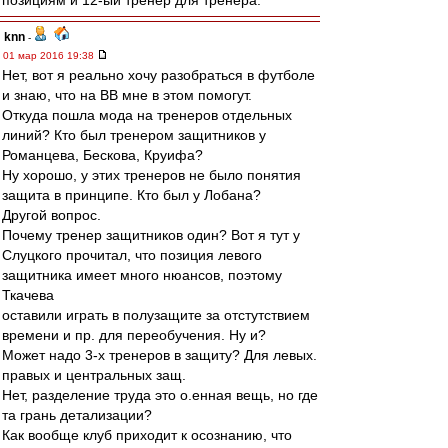
позициям и 12-ый тренер для тренера.
knn
-
01 мар 2016 19:38
Нет, вот я реально хочу разобраться в футболе
и знаю, что на ВВ мне в этом помогут.
Откуда пошла мода на тренеров отдельных
линий? Кто был тренером защитников у
Романцева, Бескова, Круифа?
Ну хорошо, у этих тренеров не было понятия
защита в принципе. Кто был у Лобана?
Другой вопрос.
Почему тренер защитников один? Вот я тут у
Слуцкого прочитал, что позиция левого
защитника имеет много нюансов, поэтому
Ткачева
оставили играть в полузащите за отстутствием
времени и пр. для переобучения. Ну и?
Может надо 3-х тренеров в защиту? Для левых.
правых и центральных защ.
Нет, разделение труда это о.енная вещь, но где
та грань детализации?
Как вообще клуб приходит к осознанию, что