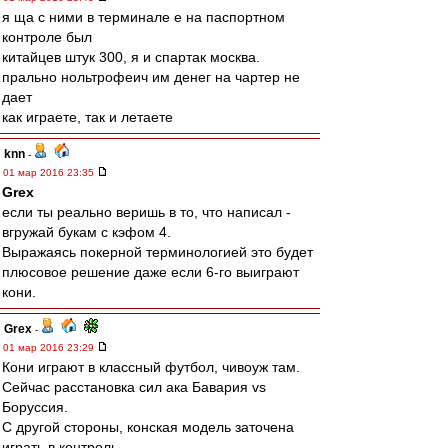
я ща с ними в терминале е на паспортном
контроле был
китайцев штук 300, я и спартак москва.
прально нольтрофеич им денег на чартер не
дает
как играете, так и летаете
knn
-
01 мар 2016 23:35
Grex
если ты реально веришь в то, что написал -
вгружай букам с кэфом 4.
Выражаясь покерной терминологией это будет
плюсовое решение даже если 6-го выиграют
кони.
Grex
-
01 мар 2016 23:29
Кони играют в классный футбол, чивоуж там.
Сейчас расстановка сил ака Бавария vs
Боруссия.
С другой стороны, конская модель заточена
играть в контроль.