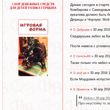
СБОР ДЕНЕЖНЫХ СРЕДСТВ
Думаю сегодня в старте
ДЛЯ ДЕТЕЙ ТОЛИКА ГЕРЦЫНА
Комбарова с Самедовым.
креатива должно быть б
Дюрицы и Чорлуки. Мой 
#
Добрыня
» 30 апр 2016
Сердарушка забил за Ба
После навеса с углового
#
Gericho86
» 30 апр 201
Таски только что забил
#
irod sm
» 30 апр 2016 
Если Мордовия испустит 
#
Ценитель
» 30 апр 201
Alekos » 30 апр 20
Про неустойку то з