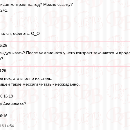
исан контракт на год? Можно ссылку?
 2+1.
пался, офигеть. O_O
6:26
выдумывать? После чемпионата у него контракт закончится и продл
я?
6:26
 пох, это вполне их стиль.
ришей такие мессаги читать - неожиданно.
6 16:18
м у Аленичева?
6:16
016 14:54