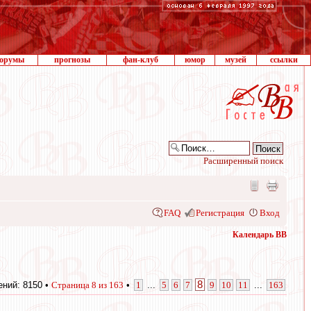
орумы
прогнозы
фан-клуб
юмор
музей
ссылки
Расширенный поиск
FAQ
Регистрация
Вход
Календарь ВВ
8
ний: 8150 •
Страница
8
из
163
•
1
...
5
6
7
9
10
11
...
163