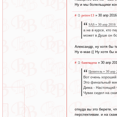
Ну и мы болельщики кон
#
petrov13
» 30 апр 2016
SAS » 30 апр 2016 
а не в курсе, кто п
может в Душе он б
Александр, ну хотя бы т
Ну е-мае (( Ну хотя бы 
#
бангладеш
» 30 апр 20
Ценитель » 30 апр 
Вот очень хороший
Это финальный ми
Дима - Настоящий 
Чувак сидел на ска
откуда вы это берете, ч
перспективам. и на ска