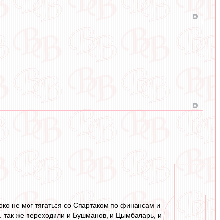
 Локо не мог тягаться со Спартаком по финансам и
е. так же переходили и Бушманов, и Цымбаларь, и