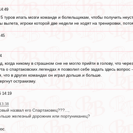
14:49
 5 туров ипать мозги команде и болельщикам, чтобы получить неус
ы вылета, игроки которой две недели не ходят на тренировки, потом
:45
4
ад, когда никому в страшном сне не могло прийти в голову, что че
ута о спартаковских легендах я позволил себе задать здесь вопрос
, что в других командах он играл дольше.и больше.
ргнут остракизму.
6 14:19
13:38
ервый назвал его Спартаковец???...,
ольше железный дорожник или портуниканец?
ос.