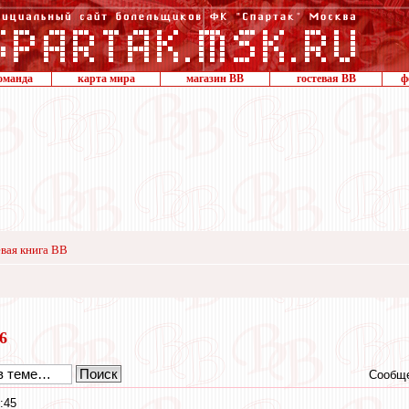
оманда
карта мира
магазин ВВ
гостевая ВВ
ф
вая книга ВВ
16
Сообще
:45