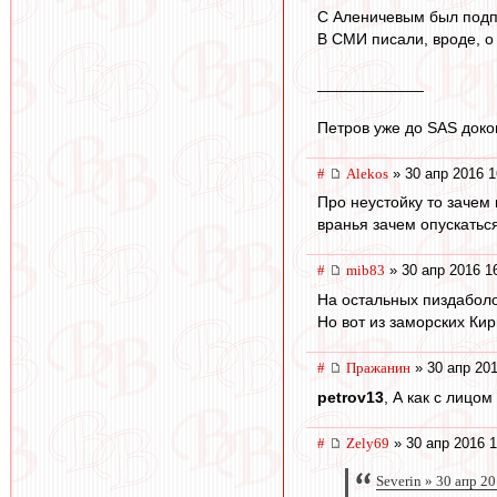
С Аленичевым был подп
В СМИ писали, вроде, о
____________
Петров уже до SAS доко
#
Alekos
» 30 апр 2016 1
Про неустойку то зачем 
вранья зачем опускатьс
#
mib83
» 30 апр 2016 1
На остальных пиздаболов
Но вот из заморских Ки
#
Пражанин
» 30 апр 201
petrov13
, А как с лицо
#
Zely69
» 30 апр 2016 1
Severin » 30 апр 2