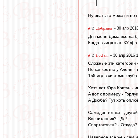
Ну рвать то может и не 
#
Добрыня
» 30 апр 2016
Для меня Дима всегда б
Когда выигрывал КУефа и
#
irod sm
» 30 апр 2016 
Сложные эти категории -
Но конкретно у Аленя - т
159 игр в системе клуба
Хотя вот Юра Ковтун - и
А вот к примеру - Горлу
А Дзюба? Тут хоть оплюйс
Самедов тот же - друго
Воспитанник? - Да!
Спартаковец? - Откуда?
Наверное всё же - сам и