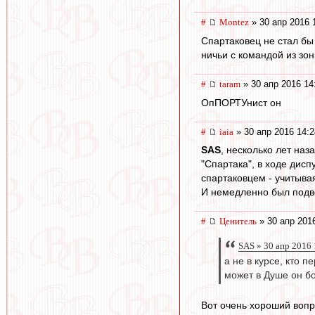
#
Montez
» 30 апр 2016 
Спартаковец не стал бы
ничьи с командой из зон
#
taram
» 30 апр 2016 14
ОпПОРТУнист он
#
iaia
» 30 апр 2016 14:2
SAS
, несколько лет наз
"Спартака", в ходе дисп
спартаковцем - учитывая
И немедленно был подве
#
Ценитель
» 30 апр 201
SAS » 30 апр 2016 
а не в курсе, кто п
может в Душе он б
Вот очень хороший вопр