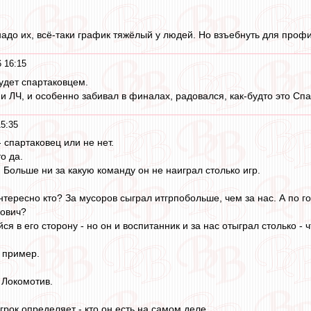
надо их, всё-таки график тяжёлый у людей. Но взъебнуть для профи
 16:15
удет спартаковцем.
 ЛЧ, и особенно забивал в финалах, радовался, как-будто это Спа
15:35
 спартаковец или не нет.
о да.
. Больше ни за какую команду он не наиграл столько игр.
нтересно кто? За мусоров сыграл итгрпобольше, чем за нас. А по го
кович?
я в его сторону - но он и воспитанник и за нас отыграл столько - ч
й пример.
 Локомотив.
грок определяет - кто он есть на самом деле.