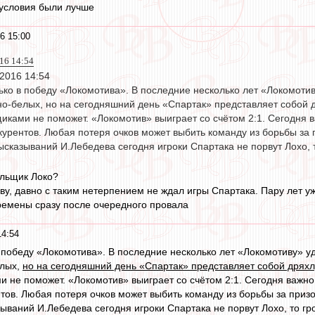
 условия были лучше
6 15:00
016 14:54
 2016 14:54
ько в победу «Локомотива». В последние несколько лет «Локомотив
о-белых, но на сегодняшний день «Спартак» представляет собой д
иками не поможет. «Локомотив» выиграет со счётом 2:1. Сегодня 
курентов. Любая потеря очков может выбить команду из борьбы за 
ысказываний И.Лебедева сегодня игроки Спартака не порвут Лохо, 
ельщик Локо?
ву, давно с таким нетерпением не ждал игры Спартака. Пару лет у
ремены сразу после очередного провала
14:54
 победу «Локомотива». В последние несколько лет «Локомотиву» уд
елых,
но на сегодняшний день «Спартак» представляет собой дрях
и не поможет. «Локомотив» выиграет со счётом 2:1. Сегодня важно
нтов. Любая потеря очков может выбить команду из борьбы за призо
зываний И.Лебедева сегодня игроки Спартака не порвут Лохо, то гр