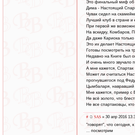
Это финальный миф об 
Дима - Настоящий Спар
Чувак сидел на скамейке
Лучший клуб в стране и
При первой же возможно
На вскидку, Комбаров, 
Да даже Кариока только
Это их делает Настоящ
Готовы посмотреть на т
Недавно на Книге был оп
И очень много звучало 
А мне кажется, Спартак 
Может ли считаться Нас
прогнувшегося под Феду
Цымбаларя, навравший с
Мне кажется, пример с 
Не всё золото, что блест
Не все спартаковцы, кто
#
SAS
» 30 апр 2016 13:
"говорят", что сегодня,
... посмотрим