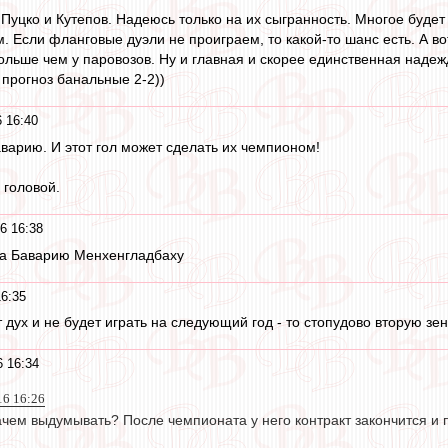
 Пуцко и Кутепов. Надеюсь только на их сыгранность. Многое будет
 Если фланговые дуэли не проиграем, то какой-то шанс есть. А в
ольше чем у паровозов. Ну и главная и скорее единственная надежд
прогноз банальные 2-2))
 16:40
варию. И этот гол может сделать их чемпионом!
 головой.
6 16:38
 за Баварию Менхенгладбаху
16:35
дух и не будет играть на следующий год - то стопудово вторую зен
6 16:34
16 16:26
ачем выдумывать? После чемпионата у него контракт закончится и 