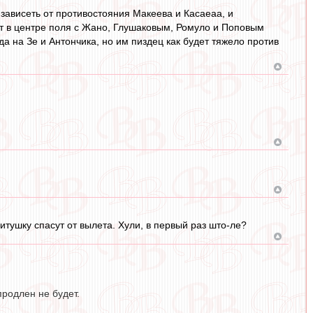
 зависеть от противостояния Макеева и Касаеаа, и
от в центре поля с Жано, Глушаковым, Ромуло и Поповым
а на Зе и Антончика, но им пиздец как будет тяжело против
итушку спасут от вылета. Хули, в первый раз што-ле?
продлен не будет.