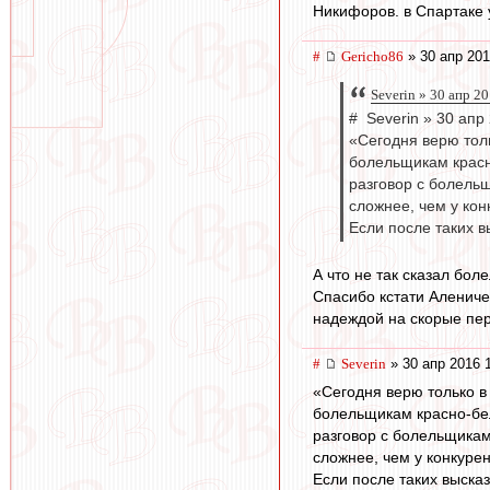
Никифоров. в Спартаке
#
Gericho86
» 30 апр 201
Severin » 30 апр 2
# Severin » 30 апр
«Сегодня верю тол
болельщикам красн
разговор с болельщ
сложнее, чем у кон
Если после таких в
А что не так сказал бол
Спасибо кстати Алениче
надеждой на скорые пе
#
Severin
» 30 апр 2016 
«Сегодня верю только в
болельщикам красно-б
разговор с болельщикам
сложнее, чем у конкуре
Если после таких выска