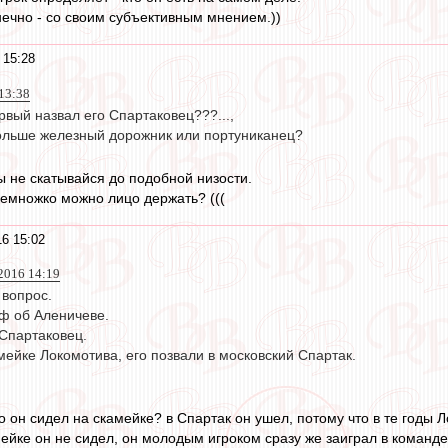
ечно - со своим субъективным мнением.))
 15:28
13:38
ервый назвал его Спартаковец???...,
ольше железный дорожник или портуниканец?
ы не скатывайся до подобной низости.
немножко можно лицо держать? (((
16 15:02
2016 14:19
 вопрос.
ф об Аленичеве.
Спартаковец.
мейке Локомотива, его позвали в московский Спартак.
то он сидел на скамейке? в Спартак он ушел, потому что в те годы
мейке он не сидел, он молодым игроком сразу же заиграл в команд