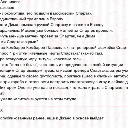
Аленичеве.
таковец.
 Локомотива, его позвали в московский Спартак.
 единственный трамплин в Европу.
сти Дима помахал ручкой Спартаку и свалил в Европу.
Паршивлюк, Макеев уже больше матчей за Спартак провели.
 чуть меньше матчей провёл за Спартак, чем Дима.
ими Спартаковцами?
рио Комбаров-Комбаров-Паршивлюк на тренерской скамейке Спарта
рос "Три отличительные черты Спартака" (как-то так).
про атакующую игру, титулы, красивые голы.
- это "гола не было", честность и порядочность в любой ситуации.
тоящим Спартаковцем чувак, сливший тренера Спартака, затем уча
на, сдавшего своего футболиста, пригласившего в клубный автоб
 три короба о готовности построить спартаковскую игру и сейчас 
Виктором Онопко уже давно показал, что мало играть в Спартаке, 
ит.
 умело капитализируется на этом титуле.
38
 к опубликованным ранее, ещё и Джано в основе выйдет