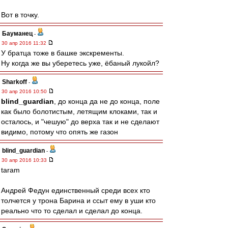
Вот в точку.
Бауманец
-
30 апр 2016 11:32
У братца тоже в башке экскременты.
Ну когда же вы уберетесь уже, ёбаный лукойл?
Sharkoff
-
30 апр 2016 10:50
blind_guardian
, до конца да не до конца, поле
как было болотистым, летящим клоками, так и
осталось, и "чешую" до верха так и не сделают
видимо, потому что опять же газон
blind_guardian
-
30 апр 2016 10:33
taram
Андрей Федун единственный среди всех кто
толчется у трона Барина и ссыт ему в уши кто
реально что то сделал и сделал до конца.