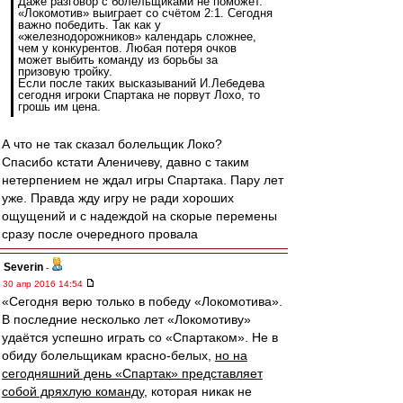
Даже разговор с болельщиками не поможет.
«Локомотив» выиграет со счётом 2:1. Сегодня
важно победить. Так как у
«железнодорожников» календарь сложнее,
чем у конкурентов. Любая потеря очков
может выбить команду из борьбы за
призовую тройку.
Если после таких высказываний И.Лебедева
сегодня игроки Спартака не порвут Лохо, то
грошь им цена.
А что не так сказал болельщик Локо?
Спасибо кстати Аленичеву, давно с таким
нетерпением не ждал игры Спартака. Пару лет
уже. Правда жду игру не ради хороших
ощущений и с надеждой на скорые перемены
сразу после очередного провала
Severin
-
30 апр 2016 14:54
«Сегодня верю только в победу «Локомотива».
В последние несколько лет «Локомотиву»
удаётся успешно играть со «Спартаком». Не в
обиду болельщикам красно-белых,
но на
сегодняшний день «Спартак» представляет
собой дряхлую команду
, которая никак не