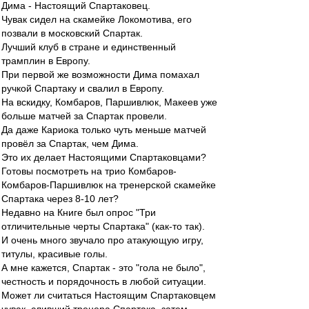
Дима - Настоящий Спартаковец.
Чувак сидел на скамейке Локомотива, его
позвали в московский Спартак.
Лучший клуб в стране и единственный
трамплин в Европу.
При первой же возможности Дима помахал
ручкой Спартаку и свалил в Европу.
На вскидку, Комбаров, Паршивлюк, Макеев уже
больше матчей за Спартак провели.
Да даже Кариока только чуть меньше матчей
провёл за Спартак, чем Дима.
Это их делает Настоящими Спартаковцами?
Готовы посмотреть на трио Комбаров-
Комбаров-Паршивлюк на тренерской скамейке
Спартака через 8-10 лет?
Недавно на Книге был опрос "Три
отличительные черты Спартака" (как-то так).
И очень много звучало про атакующую игру,
титулы, красивые голы.
А мне кажется, Спартак - это "гола не было",
честность и порядочность в любой ситуации.
Может ли считаться Настоящим Спартаковцем