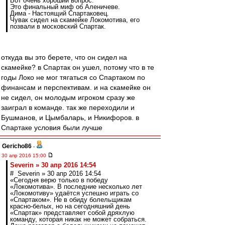
Вот очень хороший вопрос.
Это финальный миф об Аленичеве.
Дима - Настоящий Спартаковец.
Чувак сидел на скамейке Локомотива, его
позвали в московский Спартак.
откуда вы это берете, что он сидел на
скамейке? в Спартак он ушел, потому что в те
годы Локо не мог тягаться со Спартаком по
финансам и перспективам. и на скамейке он
не сидел, он молодым игроком сразу же
заиграл в команде. так же переходили и
Бушманов, и Цымбаларь, и Никифоров. в
Спартаке условия были лучше
Gericho86
-
30 апр 2016 15:00
Severin » 30 апр 2016 14:54
# Severin » 30 апр 2016 14:54
«Сегодня верю только в победу
«Локомотива». В последние несколько лет
«Локомотиву» удаётся успешно играть со
«Спартаком». Не в обиду болельщикам
красно-белых, но на сегодняшний день
«Спартак» представляет собой дряхлую
команду, которая никак не может собраться.