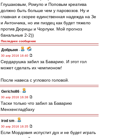
Глушаковым, Ромуло и Поповым креатива
должно быть больше чем у паровозов. Ну и
главная и скорее единственная надежда на Зе
и Антончика, но им пиздец как будет тяжело
против Дюрицы и Чорлуки. Мой прогноз
банальные 2-2))
Последнее сообщение
Добрыня
-
30 апр 2016 16:40
Сердарушка забил за Баварию. И этот гол
может сделать их чемпионом!
После навеса с углового головой.
Gericho86
-
30 апр 2016 16:38
Таски только что забил за Баварию
Менхенгладбаху
irod sm
-
30 апр 2016 16:35
Если Мордовия испустит дух и не будет играть