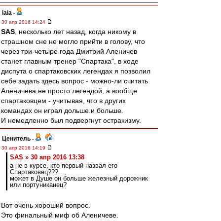
iaia
-
30 апр 2016 14:24
SAS
, несколько лет назад, когда никому в
страшном сне не могло прийти в голову, что
через три-четыре года Дмитрий Аленичев
станет главным тренер "Спартака", в ходе
диспута о спартаковских легендах я позволил
себе задать здесь вопрос - можно-ли считать
Аленичева не просто легендой, а вообще
спартаковцем - учитывая, что в других
командах он играл дольше.и больше.
И немедленно был подвергнут остракизму.
Ценитель
-
30 апр 2016 14:19
SAS » 30 апр 2016 13:38
а не в курсе, кто первый назвал его
Спартаковец???...,
может в Душе он больше железный дорожник
или портуниканец?
Вот очень хороший вопрос.
Это финальный миф об Аленичеве.