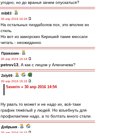
угодно, но до вранья зачем опускаться?
mib83
-
30 апр 2016 16:26
На остальных пиздаболов пох, это вполне их
стиль.
Но вот из заморских Киришей такие мессаги
читать - неожиданно.
Пражанин
-
30 апр 2016 16:18
petrov13
, А как с лицом у Аленичева?
Zely69
-
30 апр 2016 16:16
Severin » 30 апр 2016 14:54
Ну рвать то может и не надо их, всё-таки
график тяжёлый у людей. Но взъебнуть для
профилактики надо, а то болтать много стали.
Добрыня
-
30 апр 2016 16:15