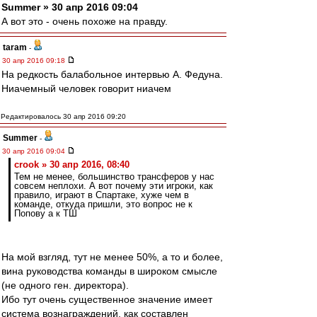
Summer » 30 апр 2016 09:04
А вот это - очень похоже на правду.
taram
-
30 апр 2016 09:18
На редкость балабольное интервью А. Федуна.
Ниачемный человек говорит ниачем
Редактировалось 30 апр 2016 09:20
Summer
-
30 апр 2016 09:04
crook » 30 апр 2016, 08:40
Тем не менее, большинство трансферов у нас
совсем неплохи. А вот почему эти игроки, как
правило, играют в Спартаке, хуже чем в
команде, откуда пришли, это вопрос не к
Попову а к ТШ
На мой взгляд, тут не менее 50%, а то и более,
вина руководства команды в широком смысле
(не одного ген. директора).
Ибо тут очень существенное значение имеет
система вознаграждений, как составлен