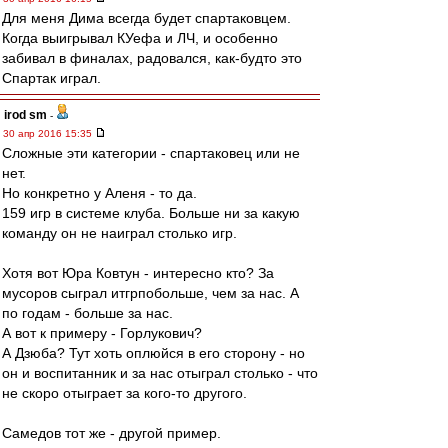
Для меня Дима всегда будет спартаковцем.
Когда выигрывал КУефа и ЛЧ, и особенно
забивал в финалах, радовался, как-будто это
Спартак играл.
irod sm
-
30 апр 2016 15:35
Сложные эти категории - спартаковец или не
нет.
Но конкретно у Аленя - то да.
159 игр в системе клуба. Больше ни за какую
команду он не наиграл столько игр.
Хотя вот Юра Ковтун - интересно кто? За
мусоров сыграл итгрпобольше, чем за нас. А
по годам - больше за нас.
А вот к примеру - Горлукович?
А Дзюба? Тут хоть оплюйся в его сторону - но
он и воспитанник и за нас отыграл столько - что
не скоро отыграет за кого-то другого.
Самедов тот же - другой пример.