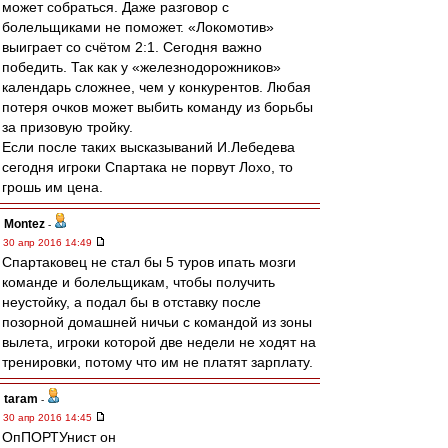
может собраться. Даже разговор с
болельщиками не поможет. «Локомотив»
выиграет со счётом 2:1. Сегодня важно
победить. Так как у «железнодорожников»
календарь сложнее, чем у конкурентов. Любая
потеря очков может выбить команду из борьбы
за призовую тройку.
Если после таких высказываний И.Лебедева
сегодня игроки Спартака не порвут Лохо, то
грошь им цена.
Montez
-
30 апр 2016 14:49
Спартаковец не стал бы 5 туров ипать мозги
команде и болельщикам, чтобы получить
неустойку, а подал бы в отставку после
позорной домашней ничьи с командой из зоны
вылета, игроки которой две недели не ходят на
тренировки, потому что им не платят зарплату.
taram
-
30 апр 2016 14:45
ОпПОРТУнист он