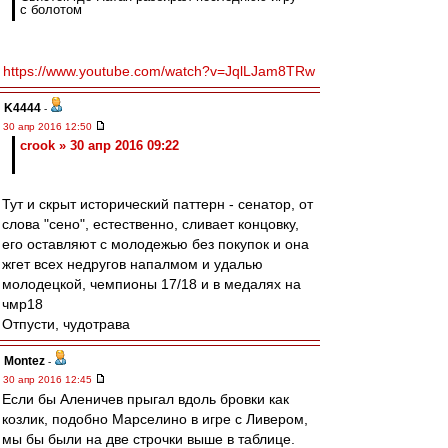
с болотом
https://www.youtube.com/watch?v=JqlLJam8TRw
K4444
-
30 апр 2016 12:50
crook » 30 апр 2016 09:22
Тут и скрыт исторический паттерн - сенатор, от
слова "сено", естественно, сливает концовку,
его оставляют с молодежью без покупок и она
жгет всех недругов напалмом и удалью
молодецкой, чемпионы 17/18 и в медалях на
чмр18
Отпусти, чудотрава
Montez
-
30 апр 2016 12:45
Если бы Аленичев прыгал вдоль бровки как
козлик, подобно Марселино в игре с Ливером,
мы бы были на две строчки выше в таблице.