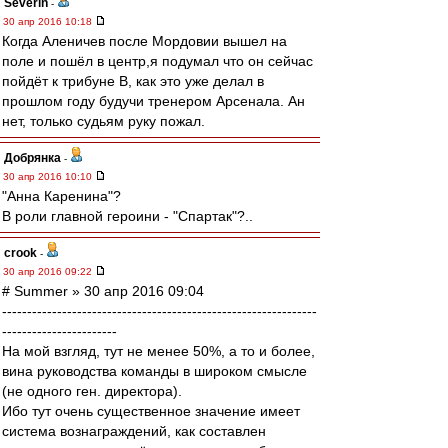
Severin
-
30 апр 2016 10:18
Когда Аленичев после Мордовии вышел на
поле и пошёл в центр,я подумал что он сейчас
пойдёт к трибуне В, как это уже делал в
прошлом году будучи тренером Арсенала. Ан
нет, только судьям руку пожал.
Добрянка
-
30 апр 2016 10:10
"Анна Каренина"?
В роли главной героини - "Спартак"?..
crook
-
30 апр 2016 09:22
# Summer » 30 апр 2016 09:04
---------------------------------------------------------------
-----------------------
На мой взгляд, тут не менее 50%, а то и более,
вина руководства команды в широком смысле
(не одного ген. директора).
Ибо тут очень существенное значение имеет
система вознаграждений, как составлен