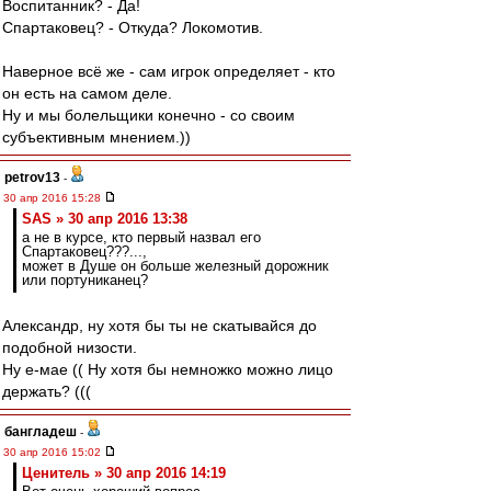
Воспитанник? - Да!
Спартаковец? - Откуда? Локомотив.
Наверное всё же - сам игрок определяет - кто
он есть на самом деле.
Ну и мы болельщики конечно - со своим
субъективным мнением.))
petrov13
-
30 апр 2016 15:28
SAS » 30 апр 2016 13:38
а не в курсе, кто первый назвал его
Спартаковец???...,
может в Душе он больше железный дорожник
или портуниканец?
Александр, ну хотя бы ты не скатывайся до
подобной низости.
Ну е-мае (( Ну хотя бы немножко можно лицо
держать? (((
бангладеш
-
30 апр 2016 15:02
Ценитель » 30 апр 2016 14:19