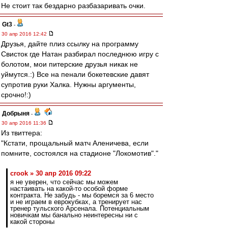
Не стоит так бездарно разбазаривать очки.
Gt3
-
30 апр 2016 12:42
Друзья, дайте плиз ссылку на программу
Свисток где Натан разбирал последнюю игру с
болотом, мои питерские друзья никак не
уймутся.:) Все на пенали бокетевские давят
супротив руки Халка. Нужны аргументы,
срочно!:)
Добрыня
-
30 апр 2016 11:36
Из твиттера:
"Кстати, прощальный матч Аленичева, если
помните, состоялся на стадионе "Локомотив"."
crook » 30 апр 2016 09:22
я не уверен, что сейчас мы можем
настаивать на какой-то особой форме
контракта. Не забудь - мы боремся за 6 место
и не играем в еврокубках, а тренирует нас
тренер тульского Арсенала. Потенциальным
новичкам мы банально неинтересны ни с
какой стороны