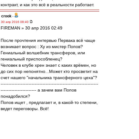
контракт, и как это всё в реальности работает.
crook
-
30 апр 2016 08:40
FIREMAN » 30 апр 2016 02:49
После прочтения интервью Первака всё чаще
возникает вопрос : Ху из мистер Попов?
Гениальный волшебник трансферов, или
гениальный приспособленец?
Человек в клубе хрен знает с каких врёмен, но
до сих пор непонятно...Может кто просветит на
счет нашего "начальника трансферного цеха"?
---------------------------------------------------------------
----------------------- а зачем вам Попов
понадобился?
Попов ищет , предлагает и, в какой-то степени,
ведет переговоры. Всё!
Итоговый резалт работы Попова зависит от
других людей: фидуновской клики (в большей
степени) и главного тренера (в меньшей).
Именно они решают, кого из представленных