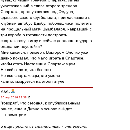
чувак, сливший тренера Спартака, затем
участвовавший в сливе второго тренера
Спартака, прогнувшегося под Федуна,
сдавшего своего футболиста, пригласившего в
клубный автобус Дзюбу, побоявшийся полететь
на прощальный матч Цымбаларя, навравший с
три короба о готовности построить
спартаковскую игру и сейчас держащего удар в
ожидании неустойки?
Мне кажется, пример с Виктором Онопко уже
давно показал, что мало играть в Спартаке,
чтобы стать Настоящим Спартаковцем.
Не всё золото, что блестит.
Не все спартаковцы, кто умело
капитализируется на этом титуле.
SAS
-
30 апр 2016 13:38
"говорят", что сегодня, к опубликованным
ранее, ещё и Джано в основе выйдет
... посмотрим
и ещё просто из статистики - интересно
: