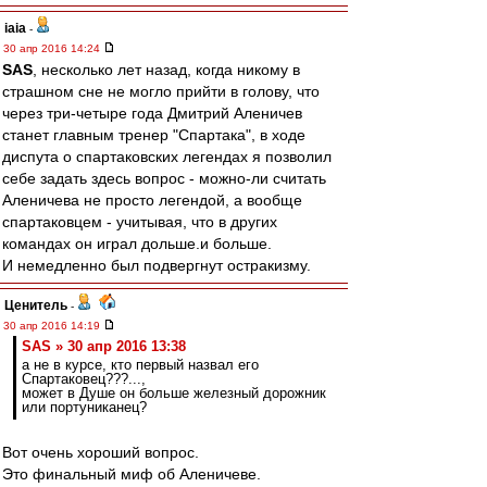
iaia
-
30 апр 2016 14:24
SAS
, несколько лет назад, когда никому в
страшном сне не могло прийти в голову, что
через три-четыре года Дмитрий Аленичев
станет главным тренер "Спартака", в ходе
диспута о спартаковских легендах я позволил
себе задать здесь вопрос - можно-ли считать
Аленичева не просто легендой, а вообще
спартаковцем - учитывая, что в других
командах он играл дольше.и больше.
И немедленно был подвергнут остракизму.
Ценитель
-
30 апр 2016 14:19
SAS » 30 апр 2016 13:38
а не в курсе, кто первый назвал его
Спартаковец???...,
может в Душе он больше железный дорожник
или портуниканец?
Вот очень хороший вопрос.
Это финальный миф об Аленичеве.