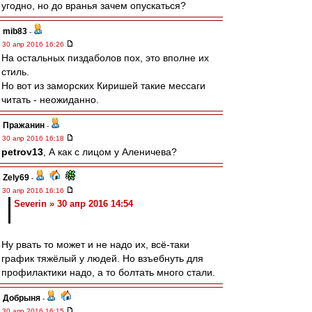
угодно, но до вранья зачем опускаться?
mib83
-
30 апр 2016 16:26
На остальных пиздаболов пох, это вполне их
стиль.
Но вот из заморских Киришей такие мессаги
читать - неожиданно.
Пражанин
-
30 апр 2016 16:18
petrov13
, А как с лицом у Аленичева?
Zely69
-
30 апр 2016 16:16
Severin » 30 апр 2016 14:54
Ну рвать то может и не надо их, всё-таки
график тяжёлый у людей. Но взъебнуть для
профилактики надо, а то болтать много стали.
Добрыня
-
30 апр 2016 16:15