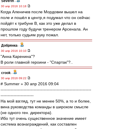
Severin
-
30 апр 2016 10:18
Когда Аленичев после Мордовии вышел на
поле и пошёл в центр,я подумал что он сейчас
пойдёт к трибуне В, как это уже делал в
прошлом году будучи тренером Арсенала. Ан
нет, только судьям руку пожал.
Добрянка
-
30 апр 2016 10:10
"Анна Каренина"?
В роли главной героини - "Спартак"?..
crook
-
30 апр 2016 09:22
# Summer » 30 апр 2016 09:04
---------------------------------------------------------------
-----------------------
На мой взгляд, тут не менее 50%, а то и более,
вина руководства команды в широком смысле
(не одного ген. директора).
Ибо тут очень существенное значение имеет
система вознаграждений, как составлен