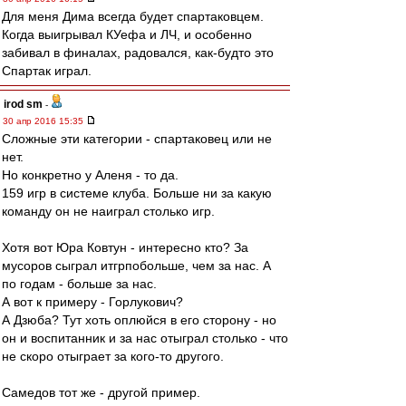
Для меня Дима всегда будет спартаковцем.
Когда выигрывал КУефа и ЛЧ, и особенно
забивал в финалах, радовался, как-будто это
Спартак играл.
irod sm
-
30 апр 2016 15:35
Сложные эти категории - спартаковец или не
нет.
Но конкретно у Аленя - то да.
159 игр в системе клуба. Больше ни за какую
команду он не наиграл столько игр.
Хотя вот Юра Ковтун - интересно кто? За
мусоров сыграл итгрпобольше, чем за нас. А
по годам - больше за нас.
А вот к примеру - Горлукович?
А Дзюба? Тут хоть оплюйся в его сторону - но
он и воспитанник и за нас отыграл столько - что
не скоро отыграет за кого-то другого.
Самедов тот же - другой пример.