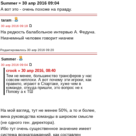
Summer » 30 апр 2016 09:04
А вот это - очень похоже на правду.
taram
-
30 апр 2016 09:18
На редкость балабольное интервью А. Федуна.
Ниачемный человек говорит ниачем
Редактировалось 30 апр 2016 09:20
Summer
-
30 апр 2016 09:04
crook » 30 апр 2016, 08:40
Тем не менее, большинство трансферов у нас
совсем неплохи. А вот почему эти игроки, как
правило, играют в Спартаке, хуже чем в
команде, откуда пришли, это вопрос не к
Попову а к ТШ
На мой взгляд, тут не менее 50%, а то и более,
вина руководства команды в широком смысле
(не одного ген. директора).
Ибо тут очень существенное значение имеет
система вознаграждений, как составлен