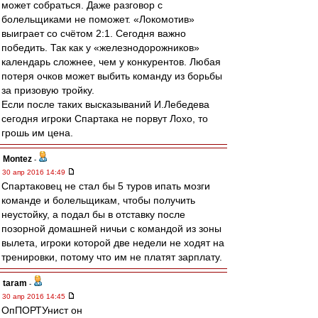
может собраться. Даже разговор с
болельщиками не поможет. «Локомотив»
выиграет со счётом 2:1. Сегодня важно
победить. Так как у «железнодорожников»
календарь сложнее, чем у конкурентов. Любая
потеря очков может выбить команду из борьбы
за призовую тройку.
Если после таких высказываний И.Лебедева
сегодня игроки Спартака не порвут Лохо, то
грошь им цена.
Montez
-
30 апр 2016 14:49
Спартаковец не стал бы 5 туров ипать мозги
команде и болельщикам, чтобы получить
неустойку, а подал бы в отставку после
позорной домашней ничьи с командой из зоны
вылета, игроки которой две недели не ходят на
тренировки, потому что им не платят зарплату.
taram
-
30 апр 2016 14:45
ОпПОРТУнист он