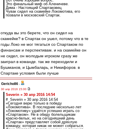
Вот очень хороший вопрос.
Это финальный миф об Аленичеве.
Дима - Настоящий Спартаковец.
Чувак сидел на скамейке Локомотива, его
позвали в московский Спартак.
откуда вы это берете, что он сидел на
скамейке? в Спартак он ушел, потому что в те
годы Локо не мог тягаться со Спартаком по
финансам и перспективам. и на скамейке он
не сидел, он молодым игроком сразу же
заиграл в команде. так же переходили и
Бушманов, и Цымбаларь, и Никифоров. в
Спартаке условия были лучше
Gericho86
-
30 апр 2016 15:00
Severin » 30 апр 2016 14:54
# Severin » 30 апр 2016 14:54
«Сегодня верю только в победу
«Локомотива». В последние несколько лет
«Локомотиву» удаётся успешно играть со
«Спартаком». Не в обиду болельщикам
красно-белых, но на сегодняшний день
«Спартак» представляет собой дряхлую
команду, которая никак не может собраться.