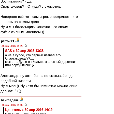
Воспитанник? - Да!
Спартаковец? - Откуда? Локомотив.
Наверное всё же - сам игрок определяет - кто
он есть на самом деле.
Ну и мы болельщики конечно - со своим
субъективным мнением.))
petrov13
-
30 апр 2016 15:28
SAS » 30 апр 2016 13:38
а не в курсе, кто первый назвал его
Спартаковец???...,
может в Душе он больше железный дорожник
или портуниканец?
Александр, ну хотя бы ты не скатывайся до
подобной низости.
Ну е-мае (( Ну хотя бы немножко можно лицо
держать? (((
бангладеш
-
30 апр 2016 15:02
Ценитель » 30 апр 2016 14:19