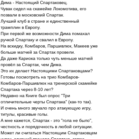
Дима - Настоящий Спартаковец.
Чувак сидел на скамейке Локомотива, его
позвали в московский Спартак.
Лучший клуб в стране и единственный
трамплин в Европу.
При первой же возможности Дима помахал
ручкой Спартаку и свалил в Европу.
На вскидку, Комбаров, Паршивлюк, Макеев уже
больше матчей за Спартак провели.
Да даже Кариока только чуть меньше матчей
провёл за Спартак, чем Дима.
Это их делает Настоящими Спартаковцами?
Готовы посмотреть на трио Комбаров-
Комбаров-Паршивлюк на тренерской скамейке
Спартака через 8-10 лет?
Недавно на Книге был опрос "Три
отличительные черты Спартака" (как-то так).
И очень много звучало про атакующую игру,
титулы, красивые голы.
А мне кажется, Спартак - это "гола не было",
честность и порядочность в любой ситуации.
Может ли считаться Настоящим Спартаковцем