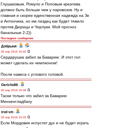
Глушаковым, Ромуло и Поповым креатива
должно быть больше чем у паровозов. Ну и
главная и скорее единственная надежда на Зе
и Антончика, но им пиздец как будет тяжело
против Дюрицы и Чорлуки. Мой прогноз
банальные 2-2))
Последнее сообщение
Добрыня
-
30 апр 2016 16:40
Сердарушка забил за Баварию. И этот гол
может сделать их чемпионом!
После навеса с углового головой.
Gericho86
-
30 апр 2016 16:38
Таски только что забил за Баварию
Менхенгладбаху
irod sm
-
30 апр 2016 16:35
Если Мордовия испустит дух и не будет играть