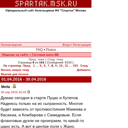
Официальный сайт болельщиков ФК "Спартак" Москва
Полная версия
Вход
•
Регистрация
FAQ
•
Поиск
Общение на сайте
Гостевая книга ВВ
»
Пред. тема
|
След. тема
Страница
8
из
163
[ Сообщений: 8150 ]
На страницу
Пред.
1
...
5
,
6
,
7
,
8
,
9
,
10
,
11
...
163
След.
Начать новую тему
Добавить
Версия для печати
01.04.2016 - 30.04.2016
Metla
-
30 апр 2016 16:45
Думаю сегодня в старте Пуцко и Кутепов.
Надеюсь только на их сыгранность. Многое
будет зависеть от противостояния Макеева и
Касаеаа, и Комбарова с Самедовым. Если
фланговые дуэли не проиграем, то какой-то
шанс есть. А вот в центре поля с Жано,