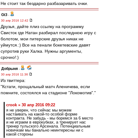
Не стоит так бездарно разбазаривать очки.
Gt3
-
30 апр 2016 12:42
Друзья, дайте плиз ссылку на программу
Свисток где Натан разбирал последнюю игру с
болотом, мои питерские друзья никак не
уймутся.:) Все на пенали бокетевские давят
супротив руки Халка. Нужны аргументы,
срочно!:)
Добрыня
-
30 апр 2016 11:36
Из твиттера:
"Кстати, прощальный матч Аленичева, если
помните, состоялся на стадионе "Локомотив"."
crook » 30 апр 2016 09:22
я не уверен, что сейчас мы можем
настаивать на какой-то особой форме
контракта. Не забудь - мы боремся за 6 место
и не играем в еврокубках, а тренирует нас
тренер тульского Арсенала. Потенциальным
новичкам мы банально неинтересны ни с
какой стороны