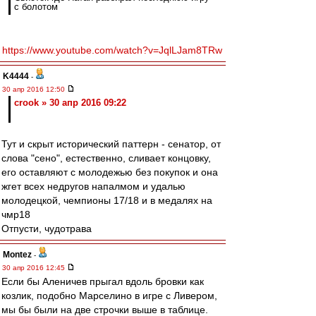
с болотом
https://www.youtube.com/watch?v=JqlLJam8TRw
K4444
-
30 апр 2016 12:50
crook » 30 апр 2016 09:22
Тут и скрыт исторический паттерн - сенатор, от
слова "сено", естественно, сливает концовку,
его оставляют с молодежью без покупок и она
жгет всех недругов напалмом и удалью
молодецкой, чемпионы 17/18 и в медалях на
чмр18
Отпусти, чудотрава
Montez
-
30 апр 2016 12:45
Если бы Аленичев прыгал вдоль бровки как
козлик, подобно Марселино в игре с Ливером,
мы бы были на две строчки выше в таблице.