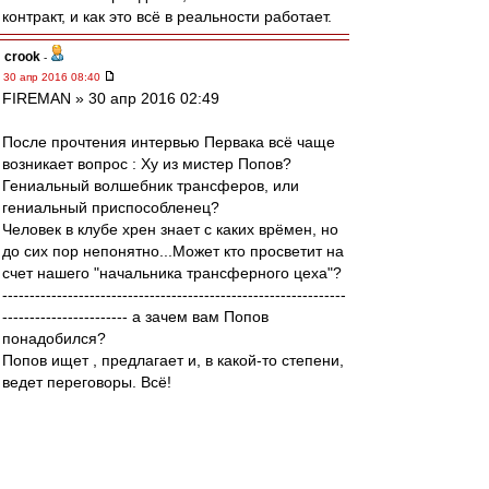
контракт, и как это всё в реальности работает.
crook
-
30 апр 2016 08:40
FIREMAN » 30 апр 2016 02:49
После прочтения интервью Первака всё чаще
возникает вопрос : Ху из мистер Попов?
Гениальный волшебник трансферов, или
гениальный приспособленец?
Человек в клубе хрен знает с каких врёмен, но
до сих пор непонятно...Может кто просветит на
счет нашего "начальника трансферного цеха"?
---------------------------------------------------------------
----------------------- а зачем вам Попов
понадобился?
Попов ищет , предлагает и, в какой-то степени,
ведет переговоры. Всё!
Итоговый резалт работы Попова зависит от
других людей: фидуновской клики (в большей
степени) и главного тренера (в меньшей).
Именно они решают, кого из представленных