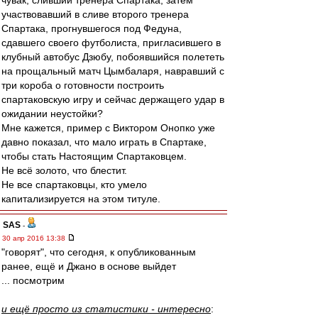
чувак, сливший тренера Спартака, затем
участвовавший в сливе второго тренера
Спартака, прогнувшегося под Федуна,
сдавшего своего футболиста, пригласившего в
клубный автобус Дзюбу, побоявшийся полететь
на прощальный матч Цымбаларя, навравший с
три короба о готовности построить
спартаковскую игру и сейчас держащего удар в
ожидании неустойки?
Мне кажется, пример с Виктором Онопко уже
давно показал, что мало играть в Спартаке,
чтобы стать Настоящим Спартаковцем.
Не всё золото, что блестит.
Не все спартаковцы, кто умело
капитализируется на этом титуле.
SAS
-
30 апр 2016 13:38
"говорят", что сегодня, к опубликованным
ранее, ещё и Джано в основе выйдет
... посмотрим
и ещё просто из статистики - интересно
: