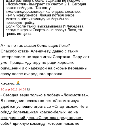
Даже разговор с болельщиками не поможет.
«Локомотив» выиграет со счётом 2:1. Сегодня
важно победить. Так как у
«железнодорожников» календарь сложнее,
чем у конкурентов. Любая потеря очков
может выбить команду из борьбы за
призовую тройку.
Если после таких высказываний И.Лебедева
сегодня игроки Спартака не порвут Лохо, то
грошь им цена.
А что не так сказал болельщик Локо?
Спасибо кстати Аленичеву, давно с таким
нетерпением не ждал игры Спартака. Пару лет
уже. Правда жду игру не ради хороших
ощущений и с надеждой на скорые перемены
сразу после очередного провала
Severin
-
30 апр 2016 14:54
«Сегодня верю только в победу «Локомотива».
В последние несколько лет «Локомотиву»
удаётся успешно играть со «Спартаком». Не в
обиду болельщикам красно-белых,
но на
сегодняшний день «Спартак» представляет
собой дряхлую команду
, которая никак не