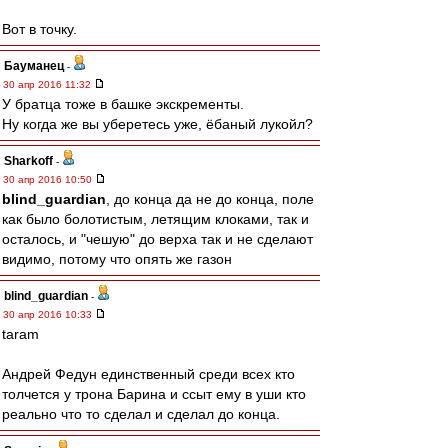
Вот в точку.
Бауманец
-
30 апр 2016 11:32
У братца тоже в башке экскременты.
Ну когда же вы уберетесь уже, ёбаный лукойл?
Sharkoff
-
30 апр 2016 10:50
blind_guardian
, до конца да не до конца, поле
как было болотистым, летящим клоками, так и
осталось, и "чешую" до верха так и не сделают
видимо, потому что опять же газон
blind_guardian
-
30 апр 2016 10:33
taram
Андрей Федун единственный среди всех кто
толчется у трона Барина и ссыт ему в уши кто
реально что то сделал и сделал до конца.