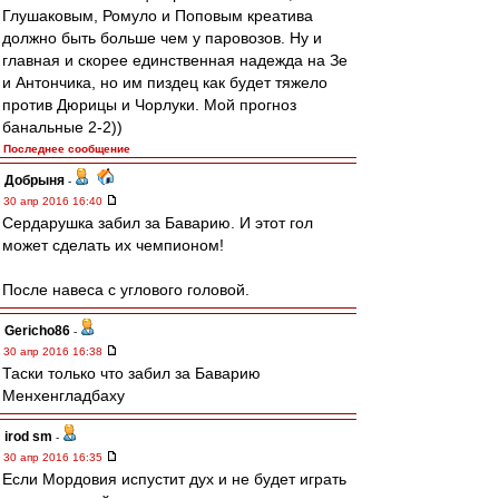
Глушаковым, Ромуло и Поповым креатива
должно быть больше чем у паровозов. Ну и
главная и скорее единственная надежда на Зе
и Антончика, но им пиздец как будет тяжело
против Дюрицы и Чорлуки. Мой прогноз
банальные 2-2))
Последнее сообщение
Добрыня
-
30 апр 2016 16:40
Сердарушка забил за Баварию. И этот гол
может сделать их чемпионом!
После навеса с углового головой.
Gericho86
-
30 апр 2016 16:38
Таски только что забил за Баварию
Менхенгладбаху
irod sm
-
30 апр 2016 16:35
Если Мордовия испустит дух и не будет играть