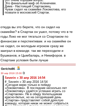
Вот очень хороший вопрос.
Это финальный миф об Аленичеве.
Дима - Настоящий Спартаковец.
Чувак сидел на скамейке Локомотива, его
позвали в московский Спартак.
откуда вы это берете, что он сидел на
скамейке? в Спартак он ушел, потому что в те
годы Локо не мог тягаться со Спартаком по
финансам и перспективам. и на скамейке он
не сидел, он молодым игроком сразу же
заиграл в команде. так же переходили и
Бушманов, и Цымбаларь, и Никифоров. в
Спартаке условия были лучше
Gericho86
-
30 апр 2016 15:00
Severin » 30 апр 2016 14:54
# Severin » 30 апр 2016 14:54
«Сегодня верю только в победу
«Локомотива». В последние несколько лет
«Локомотиву» удаётся успешно играть со
«Спартаком». Не в обиду болельщикам
красно-белых, но на сегодняшний день
«Спартак» представляет собой дряхлую
команду, которая никак не может собраться.