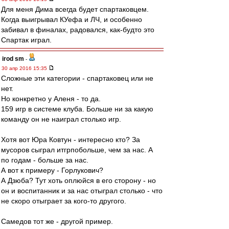
Для меня Дима всегда будет спартаковцем.
Когда выигрывал КУефа и ЛЧ, и особенно
забивал в финалах, радовался, как-будто это
Спартак играл.
irod sm
-
30 апр 2016 15:35
Сложные эти категории - спартаковец или не
нет.
Но конкретно у Аленя - то да.
159 игр в системе клуба. Больше ни за какую
команду он не наиграл столько игр.
Хотя вот Юра Ковтун - интересно кто? За
мусоров сыграл итгрпобольше, чем за нас. А
по годам - больше за нас.
А вот к примеру - Горлукович?
А Дзюба? Тут хоть оплюйся в его сторону - но
он и воспитанник и за нас отыграл столько - что
не скоро отыграет за кого-то другого.
Самедов тот же - другой пример.