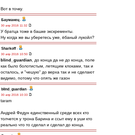
Вот в точку.
Бауманец
-
30 апр 2016 11:32
У братца тоже в башке экскременты.
Ну когда же вы уберетесь уже, ёбаный лукойл?
Sharkoff
-
30 апр 2016 10:50
blind_guardian
, до конца да не до конца, поле
как было болотистым, летящим клоками, так и
осталось, и "чешую" до верха так и не сделают
видимо, потому что опять же газон
blind_guardian
-
30 апр 2016 10:33
taram
Андрей Федун единственный среди всех кто
толчется у трона Барина и ссыт ему в уши кто
реально что то сделал и сделал до конца.