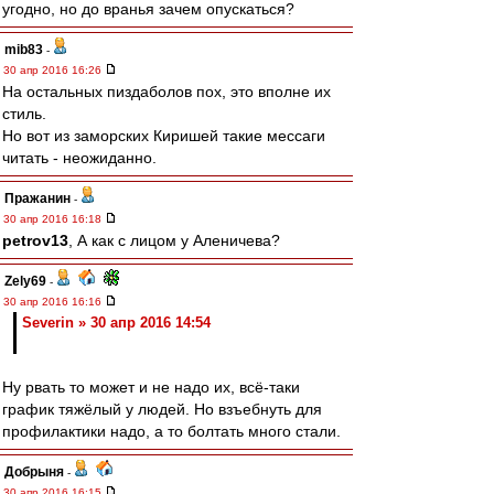
угодно, но до вранья зачем опускаться?
mib83
-
30 апр 2016 16:26
На остальных пиздаболов пох, это вполне их
стиль.
Но вот из заморских Киришей такие мессаги
читать - неожиданно.
Пражанин
-
30 апр 2016 16:18
petrov13
, А как с лицом у Аленичева?
Zely69
-
30 апр 2016 16:16
Severin » 30 апр 2016 14:54
Ну рвать то может и не надо их, всё-таки
график тяжёлый у людей. Но взъебнуть для
профилактики надо, а то болтать много стали.
Добрыня
-
30 апр 2016 16:15