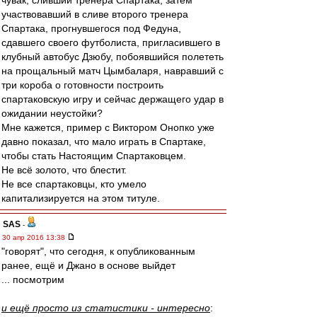
чувак, сливший тренера Спартака, затем
участвовавший в сливе второго тренера
Спартака, прогнувшегося под Федуна,
сдавшего своего футболиста, пригласившего в
клубный автобус Дзюбу, побоявшийся полететь
на прощальный матч Цымбаларя, навравший с
три короба о готовности построить
спартаковскую игру и сейчас держащего удар в
ожидании неустойки?
Мне кажется, пример с Виктором Онопко уже
давно показал, что мало играть в Спартаке,
чтобы стать Настоящим Спартаковцем.
Не всё золото, что блестит.
Не все спартаковцы, кто умело
капитализируется на этом титуле.
SAS
-
30 апр 2016 13:38
"говорят", что сегодня, к опубликованным
ранее, ещё и Джано в основе выйдет
... посмотрим
и ещё просто из статистики - интересно
: