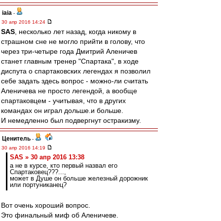
iaia
-
30 апр 2016 14:24
SAS
, несколько лет назад, когда никому в
страшном сне не могло прийти в голову, что
через три-четыре года Дмитрий Аленичев
станет главным тренер "Спартака", в ходе
диспута о спартаковских легендах я позволил
себе задать здесь вопрос - можно-ли считать
Аленичева не просто легендой, а вообще
спартаковцем - учитывая, что в других
командах он играл дольше.и больше.
И немедленно был подвергнут остракизму.
Ценитель
-
30 апр 2016 14:19
SAS » 30 апр 2016 13:38
а не в курсе, кто первый назвал его
Спартаковец???...,
может в Душе он больше железный дорожник
или портуниканец?
Вот очень хороший вопрос.
Это финальный миф об Аленичеве.