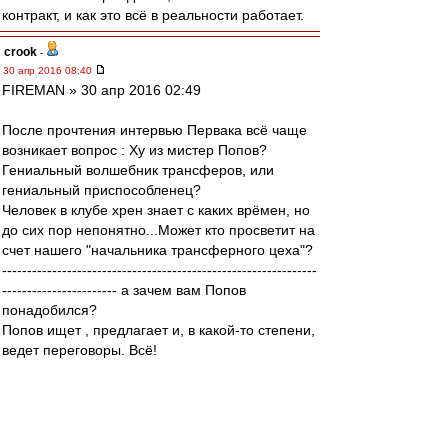
контракт, и как это всё в реальности работает.
crook
-
30 апр 2016 08:40
FIREMAN » 30 апр 2016 02:49
После прочтения интервью Первака всё чаще
возникает вопрос : Ху из мистер Попов?
Гениальный волшебник трансферов, или
гениальный приспособленец?
Человек в клубе хрен знает с каких врёмен, но
до сих пор непонятно...Может кто просветит на
счет нашего "начальника трансферного цеха"?
---------------------------------------------------------------
----------------------- а зачем вам Попов
понадобился?
Попов ищет , предлагает и, в какой-то степени,
ведет переговоры. Всё!
Итоговый резалт работы Попова зависит от
других людей: фидуновской клики (в большей
степени) и главного тренера (в меньшей).
Именно они решают, кого из представленных