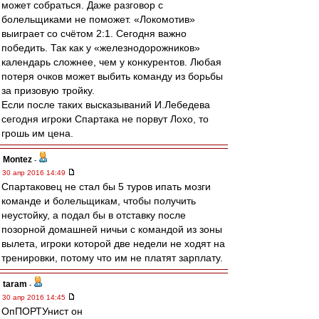
может собраться. Даже разговор с
болельщиками не поможет. «Локомотив»
выиграет со счётом 2:1. Сегодня важно
победить. Так как у «железнодорожников»
календарь сложнее, чем у конкурентов. Любая
потеря очков может выбить команду из борьбы
за призовую тройку.
Если после таких высказываний И.Лебедева
сегодня игроки Спартака не порвут Лохо, то
грошь им цена.
Montez
-
30 апр 2016 14:49
Спартаковец не стал бы 5 туров ипать мозги
команде и болельщикам, чтобы получить
неустойку, а подал бы в отставку после
позорной домашней ничьи с командой из зоны
вылета, игроки которой две недели не ходят на
тренировки, потому что им не платят зарплату.
taram
-
30 апр 2016 14:45
ОпПОРТУнист он