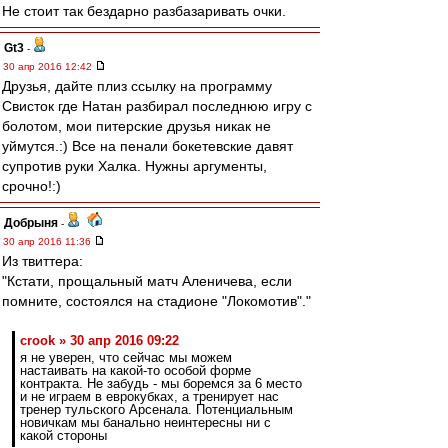
Не стоит так бездарно разбазаривать очки.
Gt3
-
30 апр 2016 12:42
Друзья, дайте плиз ссылку на программу
Свисток где Натан разбирал последнюю игру с
болотом, мои питерские друзья никак не
уймутся.:) Все на пенали бокетевские давят
супротив руки Халка. Нужны аргументы,
срочно!:)
Добрыня
-
30 апр 2016 11:36
Из твиттера:
"Кстати, прощальный матч Аленичева, если
помните, состоялся на стадионе "Локомотив"."
crook » 30 апр 2016 09:22
я не уверен, что сейчас мы можем
настаивать на какой-то особой форме
контракта. Не забудь - мы боремся за 6 место
и не играем в еврокубках, а тренирует нас
тренер тульского Арсенала. Потенциальным
новичкам мы банально неинтересны ни с
какой стороны