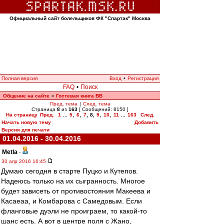
Официальный сайт болельщиков ФК "Спартак" Москва
Полная версия
Вход
•
Регистрация
FAQ
•
Поиск
Общение на сайте
Гостевая книга ВВ
»
Пред. тема
|
След. тема
Страница
8
из
163
[ Сообщений: 8150 ]
На страницу
Пред.
1
...
5
,
6
,
7
,
8
,
9
,
10
,
11
...
163
След.
Начать новую тему
Добавить
Версия для печати
01.04.2016 - 30.04.2016
Metla
-
30 апр 2016 16:45
Думаю сегодня в старте Пуцко и Кутепов.
Надеюсь только на их сыгранность. Многое
будет зависеть от противостояния Макеева и
Касаеаа, и Комбарова с Самедовым. Если
фланговые дуэли не проиграем, то какой-то
шанс есть. А вот в центре поля с Жано,