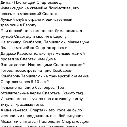
Дима - Настоящий Спартаковец.
Чувак сидел на скамейке Локомотива, его
позвали в московский Спартак.
Лучший клуб в стране и единственный
трамплин в Европу.
При первой же возможности Дима помахал
ручкой Спартаку и свалил в Европу.
На вскидку, Комбаров, Паршивлюк, Макеев уже
больше матчей за Спартак провели.
Да даже Кариока только чуть меньше матчей
провёл за Спартак, чем Дима.
Это их делает Настоящими Спартаковцами?
Готовы посмотреть на трио Комбаров-
Комбаров-Паршивлюк на тренерской скамейке
Спартака через 8-10 лет?
Недавно на Книге был опрос "Три
отличительные черты Спартака" (как-то так).
И очень много звучало про атакующую игру,
титулы, красивые голы.
А мне кажется, Спартак - это "гола не было",
честность и порядочность в любой ситуации.
Может ли считаться Настоящим Спартаковцем