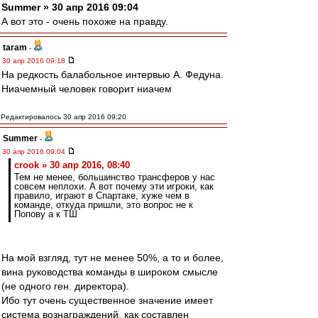
Summer » 30 апр 2016 09:04
А вот это - очень похоже на правду.
taram
-
30 апр 2016 09:18
На редкость балабольное интервью А. Федуна.
Ниачемный человек говорит ниачем
Редактировалось 30 апр 2016 09:20
Summer
-
30 апр 2016 09:04
crook » 30 апр 2016, 08:40
Тем не менее, большинство трансферов у нас
совсем неплохи. А вот почему эти игроки, как
правило, играют в Спартаке, хуже чем в
команде, откуда пришли, это вопрос не к
Попову а к ТШ
На мой взгляд, тут не менее 50%, а то и более,
вина руководства команды в широком смысле
(не одного ген. директора).
Ибо тут очень существенное значение имеет
система вознаграждений, как составлен