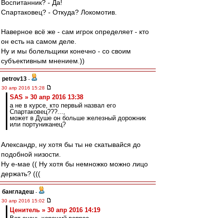
Воспитанник? - Да!
Спартаковец? - Откуда? Локомотив.
Наверное всё же - сам игрок определяет - кто
он есть на самом деле.
Ну и мы болельщики конечно - со своим
субъективным мнением.))
petrov13
-
30 апр 2016 15:28
SAS » 30 апр 2016 13:38
а не в курсе, кто первый назвал его
Спартаковец???...,
может в Душе он больше железный дорожник
или портуниканец?
Александр, ну хотя бы ты не скатывайся до
подобной низости.
Ну е-мае (( Ну хотя бы немножко можно лицо
держать? (((
бангладеш
-
30 апр 2016 15:02
Ценитель » 30 апр 2016 14:19