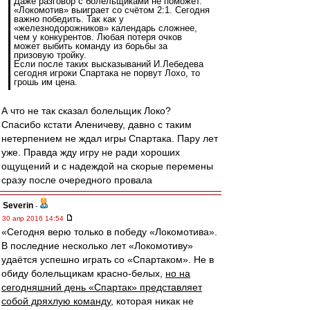
Даже разговор с болельщиками не поможет.
«Локомотив» выиграет со счётом 2:1. Сегодня
важно победить. Так как у
«железнодорожников» календарь сложнее,
чем у конкурентов. Любая потеря очков
может выбить команду из борьбы за
призовую тройку.
Если после таких высказываний И.Лебедева
сегодня игроки Спартака не порвут Лохо, то
грошь им цена.
А что не так сказал болельщик Локо?
Спасибо кстати Аленичеву, давно с таким
нетерпением не ждал игры Спартака. Пару лет
уже. Правда жду игру не ради хороших
ощущений и с надеждой на скорые перемены
сразу после очередного провала
Severin
-
30 апр 2016 14:54
«Сегодня верю только в победу «Локомотива».
В последние несколько лет «Локомотиву»
удаётся успешно играть со «Спартаком». Не в
обиду болельщикам красно-белых,
но на
сегодняшний день «Спартак» представляет
собой дряхлую команду
, которая никак не