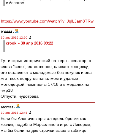
с болотом
https://www.youtube.com/watch?v=JqlLJam8TRw
K4444
-
30 апр 2016 12:50
crook » 30 апр 2016 09:22
Тут и скрыт исторический паттерн - сенатор, от
слова "сено", естественно, сливает концовку,
его оставляют с молодежью без покупок и она
жгет всех недругов напалмом и удалью
молодецкой, чемпионы 17/18 и в медалях на
чмр18
Отпусти, чудотрава
Montez
-
30 апр 2016 12:45
Если бы Аленичев прыгал вдоль бровки как
козлик, подобно Марселино в игре с Ливером,
мы бы были на две строчки выше в таблице.