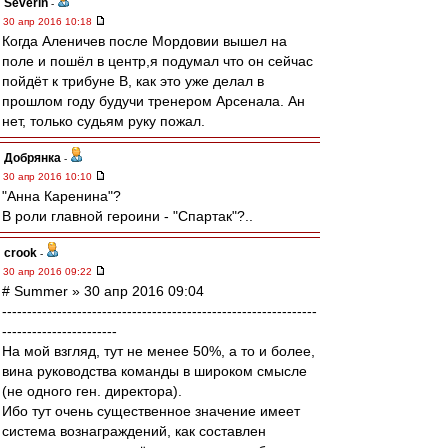
Severin
-
30 апр 2016 10:18
Когда Аленичев после Мордовии вышел на
поле и пошёл в центр,я подумал что он сейчас
пойдёт к трибуне В, как это уже делал в
прошлом году будучи тренером Арсенала. Ан
нет, только судьям руку пожал.
Добрянка
-
30 апр 2016 10:10
"Анна Каренина"?
В роли главной героини - "Спартак"?..
crook
-
30 апр 2016 09:22
# Summer » 30 апр 2016 09:04
---------------------------------------------------------------
-----------------------
На мой взгляд, тут не менее 50%, а то и более,
вина руководства команды в широком смысле
(не одного ген. директора).
Ибо тут очень существенное значение имеет
система вознаграждений, как составлен