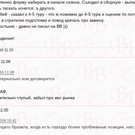
енно форму набирать в начале сезона. Съездил в сборную - выпа
 таскать хочется, а другого.
ей - сказал к 4-5 туру - что ж поживем до 4-5 тура и оценим по поте
 в стратегии подготовки и повод кричать про замену.
стыню - давно не писал на ВВ )))
ждения!
16 11:15
 11:09
16 11:00
териально или договорится
ЛАФ,
вительно глупый, забыл про вес рынка
11:00
016 10:42
щего бразила, когда есть гораздо более проблемные позиции, нап,