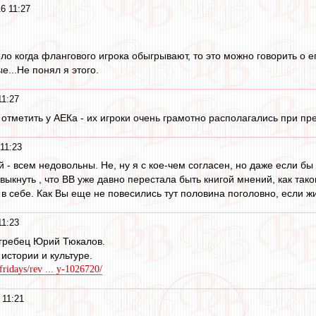
6 11:27
о когда флангового игрока обыгрывают, то это можно говорить о ег
...Не понял я этого.
11:27
ы отметить у АЕКа - их игроки очень грамотно располагались при пр
11:23
й - всем недовольны. Не, ну я с кое-чем согласен, но даже если б
ыкнуть , что ВВ уже давно перестала быть книгой мнений, как тако
 в себе. Как Вы еще не повесились тут половина поголовно, если жи
11:23
 гребец Юрий Тюкалов.
 истории и культуре.
fridays/rev ... y-1026720/
 11:21