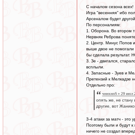
С началом сезона всех!
Игра "весенняя" ибо пол
Арсеналом будет другой
По персоналиям:
1. Оборона. Во втором 
Нервняк Реброва поняте
2. Центр. Минус Попов 
выше двое не помогали 
бы сделала результат. Н
3. Зе - двигался, стар
всплыли.
4. Запасные - Зуев и М
Претензий к Мелкадзе н
Отдельно про:
чннхнпS » 29 июл 
опять же, не стану
другие, вот Жанико
3-4 атаки за матч - это
Поэтому были и будут к
ничего не создал впере