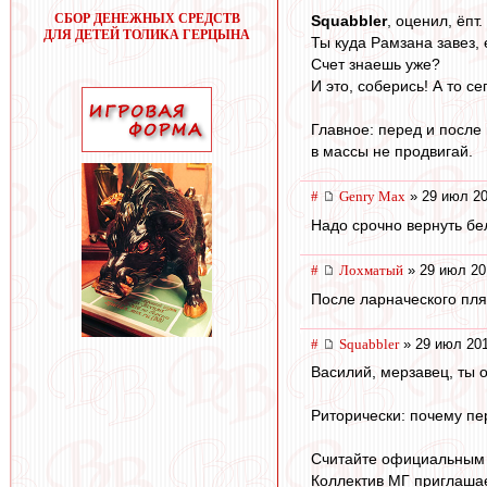
СБОР ДЕНЕЖНЫХ СРЕДСТВ
Squabbler
, оценил, ёпт.
ДЛЯ ДЕТЕЙ ТОЛИКА ГЕРЦЫНА
Ты куда Рамзана завез,
Счет знаешь уже?
И это, соберись! А то с
Главное: перед и после
в массы не продвигай.
#
Genry Max
» 29 июл 20
Надо срочно вернуть бел
#
Лохматый
» 29 июл 20
После ларначеского пля
#
Squabbler
» 29 июл 201
Василий, мерзавец, ты 
Риторически: почему пе
Считайте официальным
Коллектив МГ приглашае