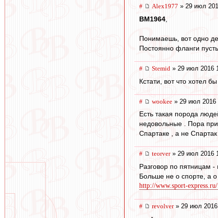
#
Alex1977
» 29 июл 201
BM1964
,
Понимаешь, вот одно дел
Постоянно фланги пустые
#
Stemid
» 29 июл 2016 
Кстати, вот что хотел б
#
wookee
» 29 июл 2016 
Есть такая порода люде
недовольные . Пора прив
Спартаке , а не Спартак
#
teorver
» 29 июл 2016 
Разговор по пятницам -
Больше не о спорте, а о
http://www.sport-express.ru/
#
revolver
» 29 июл 2016