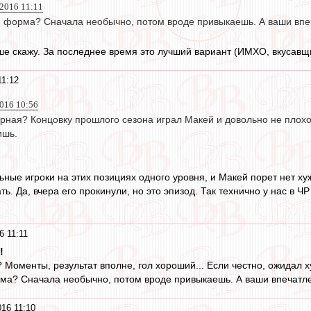
 2016 11:11
ая форма? Сначала необычно, потом вроде привыкаешь. А ваши вп
е скажу. За последнее время это лучший вариант (ИМХО, вкусавщ
11:12
2016 10:56
рная? Концовку прошлого сезона играл Макей и довольно не плохо.
ишь.
ьные игроки на этих позициях одного уровня, и Макей порет нет х
ь. Да, вчера его прокинули, но это эпизод. Так технично у нас в ЧР 
6 11:11
!
 Моменты, результат вполне, гол хороший... Если честно, ожидал х
рма? Сначала необычно, потом вроде привыкаешь. А ваши впечатл
16 11:10