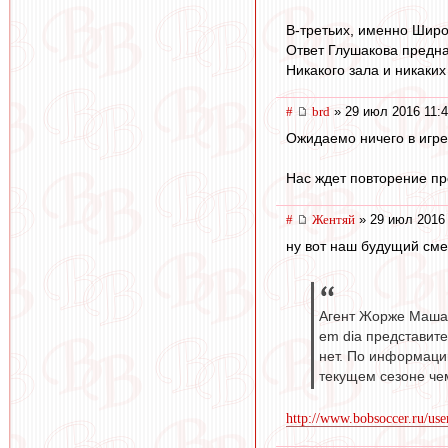
В-третьих, именно Широ
Ответ Глушакова предна
Никакого зала и никаких
#
brd
» 29 июл 2016 11:
Ожидаемо ничего в игре
Нас ждет повторение п
#
Жентяй
» 29 июл 2016 
ну вот наш будущий см
Агент Жорже Машад
em dia представите
нет. По информации
текущем сезоне че
http://www.bobsoccer.ru/us