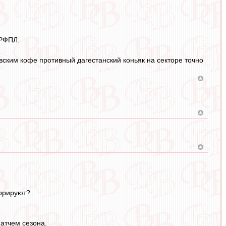
 РФПЛ.
вским кофе противный дагестанский коньяк на секторе точно
норируют?
атчем сезона.