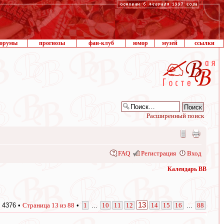
орумы
прогнозы
фан-клуб
юмор
музей
ссылки
Расширенный поиск
FAQ
Регистрация
Вход
Календарь ВВ
13
 4376 •
Страница
13
из
88
•
1
...
10
11
12
14
15
16
...
88