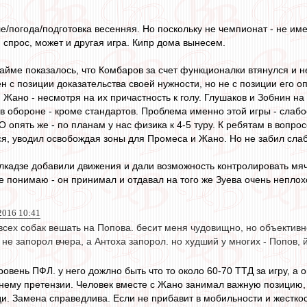
е/погода/подготовка весенняя. Но поскольку не чемпионат - не им
 спрос, может и другая игра. Кипр дома вынесем.
тайме показалось, что Комбаров за счет функционалки втянулся и н
н с позиции доказательства своей нужности, но не с позиции его о
и Жано - несмотря на их причастность к голу. Глушаков и Зобнин н
в обороне - кроме стандартов. Проблема именно этой игры - слаб
О опять же - по планам у нас физика к 4-5 туру. К ребятам в вопро
ался, уводил освобождая зоны для Промеса и Жано. Но не забил сл
елкадзе добавили движения и дали возможность контролировать мяч
е понимаю - он принимал и отдавал на того же Зуева очень неплох
2016 10:41
 всех собак вешать на Попова. бесит меня чудовищно, но объективн
 не запорол вчера, а Антоха запорол. но худший у многих - Попов, й
 уровень ПФЛ. у него дожлно быть что то около 60-70 ТТД за игру, а
 нему претензии. Человек вместе с Жано занимал важную позицию,
ди. Замена справедлива. Если не прибавит в мобильности и жесткос