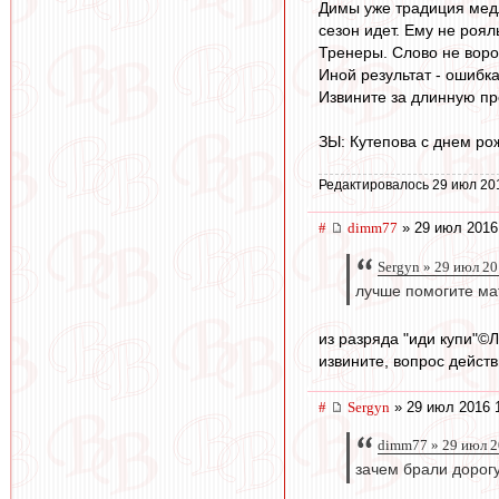
Димы уже традиция медл
сезон идет. Ему не рояль
Тренеры. Слово не вороб
Иной результат - ошибка
Извините за длинную про
ЗЫ: Кутепова с днем ро
Редактировалось 29 июл 20
#
dimm77
» 29 июл 2016
Sergyn » 29 июл 20
лучше помогите ма
из разряда "иди купи"©
извините, вопрос дейст
#
Sergyn
» 29 июл 2016 
dimm77 » 29 июл 2
зачем брали дорогу