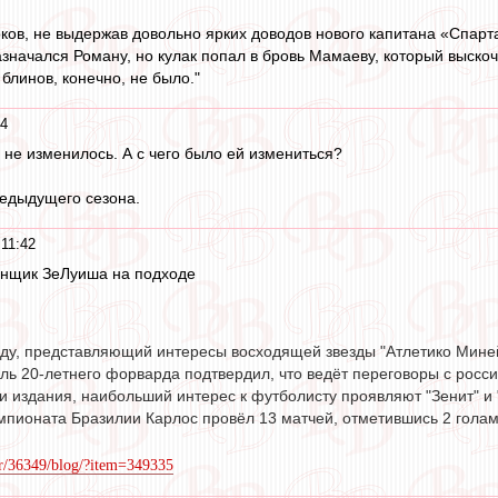
ков, не выдержав довольно ярких доводов нового капитана «Спарт
значался Роману, но кулак попал в бровь Мамаеву, который выско
 блинов, конечно, не было."
44
 не изменилось. А с чего было ей измениться?
редыдущего сезона.
11:42
енщик ЗеЛуиша на подходе
у, представляющий интересы восходящей звезды "Атлетико Минейр
ль 20-летнего форварда подтвердил, что ведёт переговоры с росси
 издания, наибольший интерес к футболисту проявляют "Зенит" и 
мпионата Бразилии Карлос провёл 13 матчей, отметившись 2 голам
er/36349/blog/?item=349335