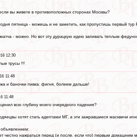
 если вы живете в противоположных сторонах Москвы?
егодня пятница - можешь и не заметить, как пропустишь первый тур
 матча - можно. Но вот эту дурацкую идею запивать теплым федуно
16 12:30
ые трусы !!!
16 11:48
жа и баночки пивка: фигня, болеем дальше!
6 11:48
оценил всю глубину моего очередного падения?
рдяецвы хотят стать адептами МГ, а эти зажравшиеся масквичи иг
 объявлением:
т честно нажраться перед (и после, если что) первым домашним м