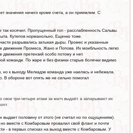
еет значения ничего кроме счета, а он приемлем. С
е так косячил. Пропущенный гол - расслабленность Сальвы.
пыта. Кутепов норманольно, Ещенко тоже.
а части разрывались затыкая дыры. Промес и указанные
ое движение Промеса, Жано и Попова. Их моибльность легко
се движения претензий особо потому и нет.
абой команде. По жаре и без физики старые болячки видимо
, но к выходу Мелкадзе команда уже наелась и небежала.
о. В обороне вот опять же не сильно помогал
о свои три-четыре атаки за матч выдаёт. а запарывают их
опт.
 он выдает половину от этого (не считал но по ощущениям).
 но вместе с Комбаровым провалил свой фланг и почти
ти - в первых списках на выход вместе с Комбаровым. У