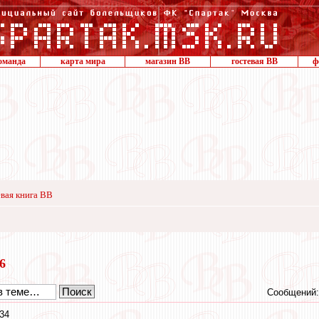
оманда
карта мира
магазин ВВ
гостевая ВВ
ф
вая книга ВВ
16
Сообщений:
34