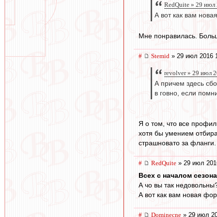
RedQuite » 29 июл
А вот как вам нов
Мне понравилась. Больш
#
Stemid
» 29 июл 2016 
revolver » 29 июл 
А причем здесь сбо
в говно, если помн
Я о том, что все профил
хотя бы умением отбират
страшновато за фланги.
#
RedQuite
» 29 июл 201
Всех с началом сезона
А чо вы так недовольны?
А вот как вам новая фо
#
Dominecne
» 29 июл 20