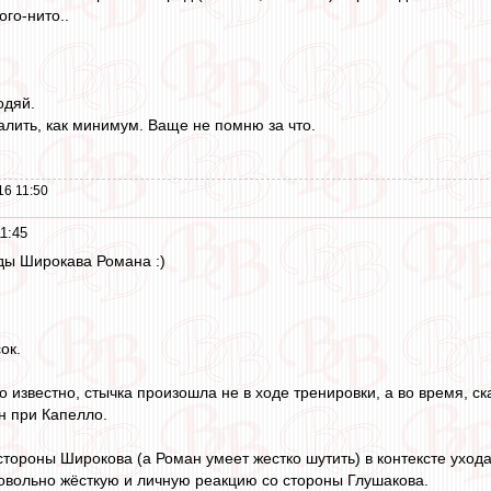
ого-нито..
одяй.
алить, как минимум. Ваще не помню за что.
16 11:50
1:45
ды Широкава Романа :)
ок.
ло известно, стычка произошла не в ходе тренировки, а во время, 
н при Капелло.
 стороны Широкова (а Роман умеет жестко шутить) в контексте уход
овольно жёсткую и личную реакцию со стороны Глушакова.