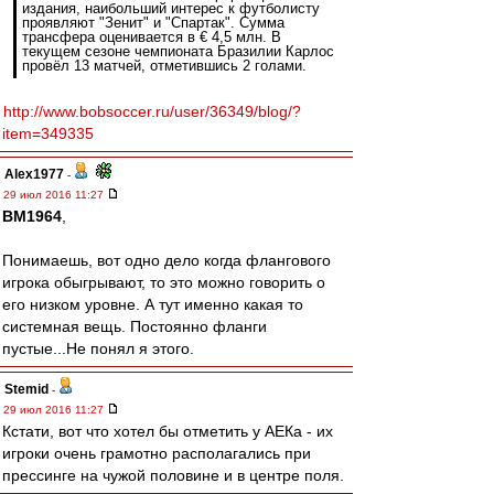
издания, наибольший интерес к футболисту
проявляют "Зенит" и "Спартак". Сумма
трансфера оценивается в € 4,5 млн. В
текущем сезоне чемпионата Бразилии Карлос
провёл 13 матчей, отметившись 2 голами.
http://www.bobsoccer.ru/user/36349/blog/?
item=349335
Alex1977
-
29 июл 2016 11:27
BM1964
,
Понимаешь, вот одно дело когда флангового
игрока обыгрывают, то это можно говорить о
его низком уровне. А тут именно какая то
системная вещь. Постоянно фланги
пустые...Не понял я этого.
Stemid
-
29 июл 2016 11:27
Кстати, вот что хотел бы отметить у АЕКа - их
игроки очень грамотно располагались при
прессинге на чужой половине и в центре поля.