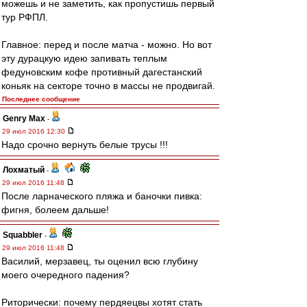
можешь и не заметить, как пропустишь первый
тур РФПЛ.
Главное: перед и после матча - можно. Но вот
эту дурацкую идею запивать теплым
федуновским кофе противный дагестанский
коньяк на секторе точно в массы не продвигай.
Последнее сообщение
Genry Max
-
29 июл 2016 12:30
Надо срочно вернуть белые трусы !!!
Лохматый
-
29 июл 2016 11:48
После ларначеского пляжа и баночки пивка:
фигня, болеем дальше!
Squabbler
-
29 июл 2016 11:48
Василий, мерзавец, ты оценил всю глубину
моего очередного падения?
Риторически: почему пердяецвы хотят стать