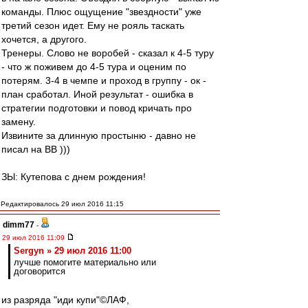
команды. Плюс ощущение "звездности" уже
третий сезон идет. Ему не рояль таскать
хочется, а другого.
Тренеры. Слово не воробей - сказал к 4-5 туру
- что ж поживем до 4-5 тура и оценим по
потерям. 3-4 в чемпе и проход в группу - ок -
план сработал. Иной результат - ошибка в
стратегии подготовки и повод кричать про
замену.
Извините за длинную простыню - давно не
писал на ВВ )))
ЗЫ: Кутепова с днем рождения!
Редактировалось 29 июл 2016 11:15
dimm77
-
29 июл 2016 11:09
Sergyn » 29 июл 2016 11:00
лучше помогите материально или
договорится
из разряда "иди купи"©ЛАФ,