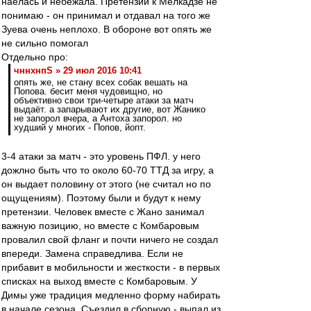
наелась и небежала. Претензий к Мелкадзе не
понимаю - он принимал и отдавал на того же
Зуева очень неплохо. В обороне вот опять же
не сильно помогал
Отдельно про:
чннхнпS » 29 июл 2016 10:41
опять же, не стану всех собак вешать на
Попова. бесит меня чудовищно, но
объективно свои три-четыре атаки за матч
выдаёт. а запарывают их другие, вот Жанико
не запорол вчера, а Антоха запорол. но
худший у многих - Попов, йопт.
3-4 атаки за матч - это уровень ПФЛ. у него
дожлно быть что то около 60-70 ТТД за игру, а
он выдает половину от этого (не считал но по
ощущениям). Поэтому были и будут к нему
претензии. Человек вместе с Жано занимал
важную позицию, но вместе с Комбаровым
провалил свой фланг и почти ничего не создал
впереди. Замена справедлива. Если не
прибавит в мобильности и жесткости - в первых
списках на выход вместе с Комбаровым. У
Димы уже традиция медленно форму набирать
в начале сезона. Съездил в сборную - выпал из