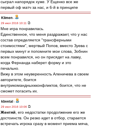
сыграл напорядок хуже. У Ещенко все же
первый оф матч за нас, и 6-й в принципе
Klimen
-
29 июл 2016 10:11
Мне игра понравилась.
Единственное, что меня раздражает, что у нас
состав определяется "трансферными
стоимостями", мертвый Попов, вместо Зуева с
первых минут и попомните мои слова, Зобнин
всем понравился, но он присядет на лавку,
когда Фернанда наберет форму и это
печально.
Вижу в этом неуверенность Аленичева в своем
авторитете, боится
внутрикомандныхкконфликтов, боится, что не
сможет погасить их.
kbvetal
-
29 июл 2016 10:06
Жентяй
, его недостатки продолжение его же
достоинств. Он резко идет в отбор, старается
встречать игрока сразу в момент приема мяча,