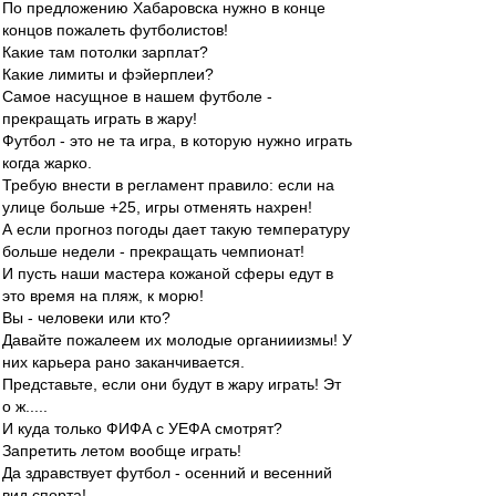
По предложению Хабаровска нужно в конце
концов пожалеть футболистов!
Какие там потолки зарплат?
Какие лимиты и фэйерплеи?
Самое насущное в нашем футболе -
прекращать играть в жару!
Футбол - это не та игра, в которую нужно играть
когда жарко.
Требую внести в регламент правило: если на
улице больше +25, игры отменять нахрен!
А если прогноз погоды дает такую температуру
больше недели - прекращать чемпионат!
И пусть наши мастера кожаной сферы едут в
это время на пляж, к морю!
Вы - человеки или кто?
Давайте пожалеем их молодые органииизмы! У
них карьера рано заканчивается.
Представьте, если они будут в жару играть! Эт
о ж.....
И куда только ФИФА с УЕФА смотрят?
Запретить летом вообще играть!
Да здравствует футбол - осенний и весенний
вид спорта!