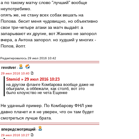
а по такому матчу слово "лучший" вообще
неупотребимо.
опять же, не стану всех собак вешать на
Попова. бесит меня чудовищно, но объективно
свои три-четыре атаки за матч выдаёт. а
запарывают их другие, вот Жанико не запорол
вчера, а Антоха запорол. но худший у многих -
Попов, йопт.
Редактировалось 29 июл 2016 10:42
revolver
-
29 июл 2016 10:40
Stemid » 29 июл 2016 10:23
на другом фланге Комбарова вообще даже не
обыграли, а оббежали, как столб, вот это
было клоунство не чета Ещенке
Не удачный пример. По Комбарову ФНЛ уже
давно плачет и я не уверен, что он там будет
смотреться лучше брата.
впередсмотрящий
-
29 июл 2016 10:27