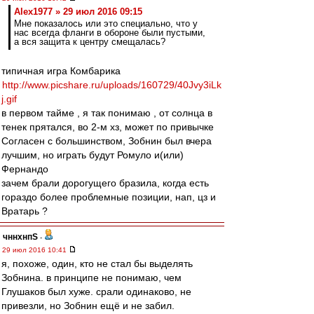
Alex1977 » 29 июл 2016 09:15
Мне показалось или это специально, что у
нас всегда фланги в обороне были пустыми,
а вся защита к центру смещалась?
типичная игра Комбарика
http://www.picshare.ru/uploads/160729/40Jvy3iLk
j.gif
в первом тайме , я так понимаю , от солнца в
тенек прятался, во 2-м хз, может по привычке
Согласен с большинством, Зобнин был вчера
лучшим, но играть будут Ромуло и(или)
Фернандо
зачем брали дорогущего бразила, когда есть
гораздо более проблемные позиции, нап, цз и
Вратарь ?
чннхнпS
-
29 июл 2016 10:41
я, похоже, один, кто не стал бы выделять
Зобнина. в принципе не понимаю, чем
Глушаков был хуже. срали одинаково, не
привезли, но Зобнин ещё и не забил.