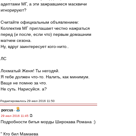
адептами МГ, а эти зажравшиеся масквичи
игнорируют?
Считайте официальным объявлением:
Коллектив МГ приглашает честно нажраться
перед (и после, если что) первым домашним
матчем сезона.
Ну, вдруг заинтересует кого-нито..
ЛС
Лохматый Женя! Ты негодяй.
Я тебе должен что-то. Налить, как минимум.
Ваще не помню за что.
Не суть. Нарисуйся. а?
Редактировалось 29 июл 2016 11:50
porcus
-
29 июл 2016 11:45
Подробности битья морды Широкава Романа :)
" Кто бил Мамаева