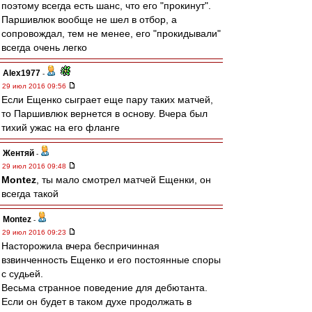
поэтому всегда есть шанс, что его "прокинут".
Паршивлюк вообще не шел в отбор, а
сопровождал, тем не менее, его "прокидывали"
всегда очень легко
Alex1977
-
29 июл 2016 09:56
Если Ещенко сыграет еще пару таких матчей,
то Паршивлюк вернется в основу. Вчера был
тихий ужас на его фланге
Жентяй
-
29 июл 2016 09:48
Montez
, ты мало смотрел матчей Ещенки, он
всегда такой
Montez
-
29 июл 2016 09:23
Насторожила вчера беспричинная
взвинченность Ещенко и его постоянные споры
с судьей.
Весьма странное поведение для дебютанта.
Если он будет в таком духе продолжать в