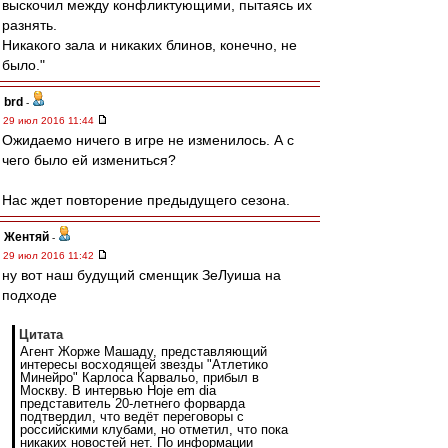
выскочил между конфликтующими, пытаясь их
разнять.
Никакого зала и никаких блинов, конечно, не
было."
brd
-
29 июл 2016 11:44
Ожидаемо ничего в игре не изменилось. А с
чего было ей измениться?
Нас ждет повторение предыдущего сезона.
Жентяй
-
29 июл 2016 11:42
ну вот наш будущий сменщик ЗеЛуиша на
подходе
Цитата
Агент Жорже Машаду, представляющий
интересы восходящей звезды "Атлетико
Минейро" Карлоса Карвальо, прибыл в
Москву. В интервью Hoje em dia
представитель 20-летнего форварда
подтвердил, что ведёт переговоры с
российскими клубами, но отметил, что пока
никаких новостей нет. По информации