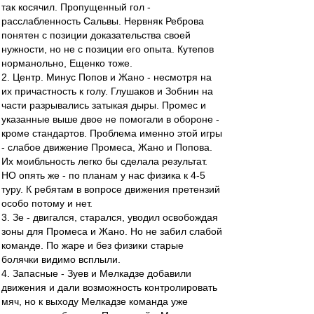
так косячил. Пропущенный гол -
расслабленность Сальвы. Нервняк Реброва
понятен с позиции доказательства своей
нужности, но не с позиции его опыта. Кутепов
норманольно, Ещенко тоже.
2. Центр. Минус Попов и Жано - несмотря на
их причастность к голу. Глушаков и Зобнин на
части разрывались затыкая дыры. Промес и
указанные выше двое не помогали в обороне -
кроме стандартов. Проблема именно этой игры
- слабое движение Промеса, Жано и Попова.
Их моибльность легко бы сделала результат.
НО опять же - по планам у нас физика к 4-5
туру. К ребятам в вопросе движения претензий
особо потому и нет.
3. Зе - двигался, старался, уводил освобождая
зоны для Промеса и Жано. Но не забил слабой
команде. По жаре и без физики старые
болячки видимо всплыли.
4. Запасные - Зуев и Мелкадзе добавили
движения и дали возможность контролировать
мяч, но к выходу Мелкадзе команда уже