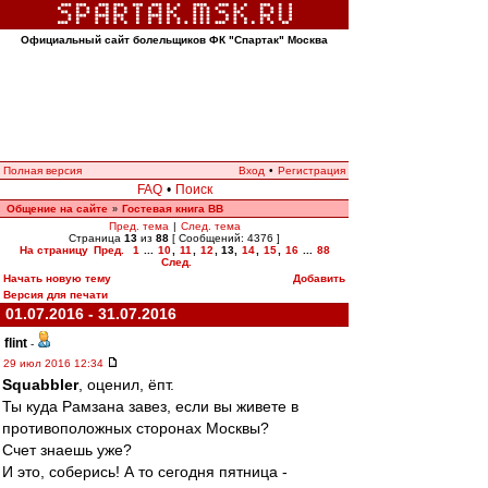
Официальный сайт болельщиков ФК "Спартак" Москва
Полная версия
Вход
•
Регистрация
FAQ
•
Поиск
Общение на сайте
Гостевая книга ВВ
»
Пред. тема
|
След. тема
Страница
13
из
88
[ Сообщений: 4376 ]
На страницу
Пред.
1
...
10
,
11
,
12
,
13
,
14
,
15
,
16
...
88
След.
Начать новую тему
Добавить
Версия для печати
01.07.2016 - 31.07.2016
flint
-
29 июл 2016 12:34
Squabbler
, оценил, ёпт.
Ты куда Рамзана завез, если вы живете в
противоположных сторонах Москвы?
Счет знаешь уже?
И это, соберись! А то сегодня пятница -