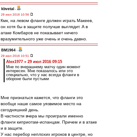
kbvetal
-
29 июл 2016 10:56
Кмк, на левом фланге должен играть Макеев,
он хотя бы в защите получше выглядит. А в
атаке Комбаров не показывает ничего
вразумительного уже очень и очень давно.
BM1964
-
29 июл 2016 10:51
Alex1977 » 29 июл 2016 09:15
Мне по вчерашнему матчу один момент
интересен. Мне показалось или это
специально, что у нас всегда фланги в
обороне были пустыми
Мне признаться кажется, что фланги это
вообще наше самое уязвимое место на
сегодняшний день.
В частности вчера мы проиграли именно
фланги киприотам-испанцам. Причем и в атаке
и в защите.
У нас перебор неплохих игроков в центре, но