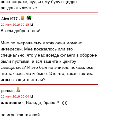
росгосстрахе, судьи ему будут щедро
раздавать желтые.
Alex1977
-
29 июл 2016 09:15
Ввсем доброго дня!
Мне по вчерашнему матчу один момент
интересен. Мне показалось или это
специально, что у нас всегда фланги в обороне
были пустыми, а вся защита к центру
смещалась? И это был не эпизод, показалось,
что так весь матч было. Это что, такая тактика
игры в защите что ли?
porcus
-
29 июл 2016 09:04
словесник
, Володя, браво!!! :))))
по игре как таковой.
Очень понравился Зобнин, был за его переход
изначально.
К слову, ему жара не помешала вчера летать