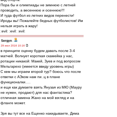
Пора бы и олимпиады не зимнюю с летней
проводить, а весеннюю и осеннюю!!!
И туда футбол из летних видов перенести!
Ироды вы! Пожалейте бедных футболистов! Им
нельзя играть в жару!
:evil: :evil: :evil:
Sergyn
-
29 июл 2016 10:16
в принципе оценку будем давать после 3-4
матчей. Волнует короткая скамейка у нас,
ротации никакой: Макей, Зуев и под вопросом
Мельгарехо (имеется ввиду уровень игры)
С кем мы играем второй тур? боюсь что после
ответки с АЭком нам пи..ц в плане
функционалки.....
и еще как думаете взять Янузая из МЮ (Мауру
не нужен, продают) для нас фантастика?
отличная замена Жано на мой взгляд и на
фланге может.
Зря вы тут все на Ещенко накидываете, Дима