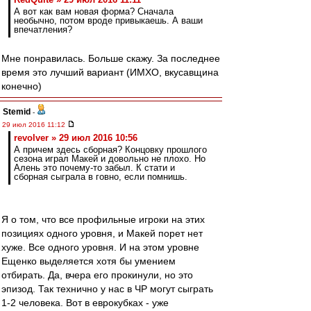
А вот как вам новая форма? Сначала
необычно, потом вроде привыкаешь. А ваши
впечатления?
Мне понравилась. Больше скажу. За последнее
время это лучший вариант (ИМХО, вкусавщина
конечно)
Stemid
-
29 июл 2016 11:12
revolver » 29 июл 2016 10:56
А причем здесь сборная? Концовку прошлого
сезона играл Макей и довольно не плохо. Но
Алень это почему-то забыл. К стати и
сборная сыграла в говно, если помнишь.
Я о том, что все профильные игроки на этих
позициях одного уровня, и Макей порет нет
хуже. Все одного уровня. И на этом уровне
Ещенко выделяется хотя бы умением
отбирать. Да, вчера его прокинули, но это
эпизод. Так технично у нас в ЧР могут сыграть
1-2 человека. Вот в еврокубках - уже