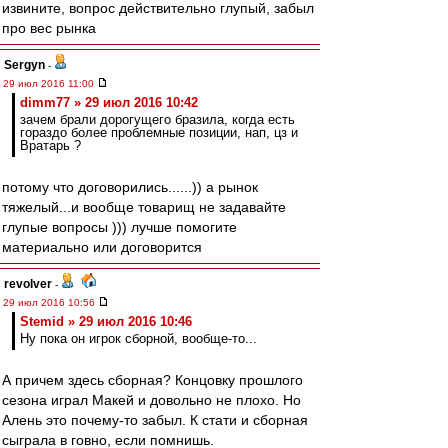
извините, вопрос действительно глупый, забыл
про вес рынка
Sergyn
-
29 июл 2016 11:00
dimm77 » 29 июл 2016 10:42
зачем брали дорогущего бразила, когда есть
гораздо более проблемные позиции, нап, цз и
Вратарь ?
потому что договорились......)) а рынок
тяжелый...и вообще товарищ не задавайте
глупые вопросы ))) лучше помогите
материально или договорится
revolver
-
29 июл 2016 10:56
Stemid » 29 июл 2016 10:46
Ну пока он игрок сборной, вообще-то...
А причем здесь сборная? Концовку прошлого
сезона играл Макей и довольно не плохо. Но
Алень это почему-то забыл. К стати и сборная
сыграла в говно, если помнишь.