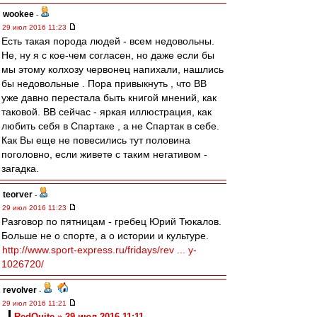
wookee
-
29 июл 2016 11:23
Есть такая порода людей - всем недовольны.
Не, ну я с кое-чем согласен, но даже если бы
мы этому колхозу червонец напихали, нашлись
бы недовольные . Пора привыкнуть , что ВВ
уже давно перестала быть книгой мнений, как
таковой. ВВ сейчас - яркая иллюстрация, как
любить себя в Спартаке , а не Спартак в себе.
Как Вы еще не повесились тут половина
поголовно, если живете с таким негативом -
загадка.
teorver
-
29 июл 2016 11:23
Разговор по пятницам - гребец Юрий Тюкалов.
Больше не о спорте, а о истории и культуре.
http://www.sport-express.ru/fridays/rev ... y-
1026720/
revolver
-
29 июл 2016 11:21
RedQuite » 29 июл 2016 11:11