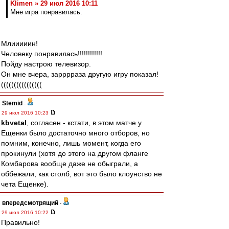
Klimen » 29 июл 2016 10:11
Мне игра понравилась.
Млииииин!
Человеку понравилась!!!!!!!!!!!!
Пойду настрою телевизор.
Он мне вчера, зарррраза другую игру показал!
((((((((((((((((
Stemid
-
29 июл 2016 10:23
kbvetal
, согласен - кстати, в этом матче у
Ещенки было достаточно много отборов, но
помним, конечно, лишь момент, когда его
прокинули (хотя до этого на другом фланге
Комбарова вообще даже не обыграли, а
оббежали, как столб, вот это было клоунство не
чета Ещенке).
впередсмотрящий
-
29 июл 2016 10:22
Правильно!