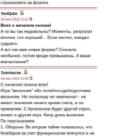
страшновато за фланги.
RedQuite
-
29 июл 2016 11:11
Всех с началом сезона!
А чо вы так недовольны? Моменты, результат
вполне, гол хороший... Если честно, ожидал
худшего.
А вот как вам новая форма? Сначала
необычно, потом вроде привыкаешь. А ваши
впечатления?
Dominecne
-
29 июл 2016 11:10
С началом сезона всех!
Игра "весенняя" ибо поле/погода/подготовка
весенняя. Но поскольку не чемпионат - не
имеет значения ничего кроме счета, а он
приемлем. С Арсеналом будет другой спрос,
может и другая игра. Кипр дома вынесем.
По персоналиям:
1. Оборона. Во втором тайме показалось, что
Комбаров за счет функционалки втянулся и не