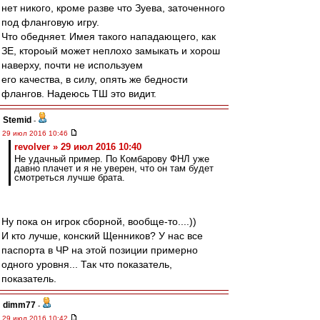
нет никого, кроме разве что Зуева, заточенного
под фланговую игру.
Что обедняет. Имея такого нападающего, как
ЗЕ, ктороый может неплохо замыкать и хорош
наверху, почти не используем
его качества, в силу, опять же бедности
флангов. Надеюсь ТШ это видит.
Stemid
-
29 июл 2016 10:46
revolver » 29 июл 2016 10:40
Не удачный пример. По Комбарову ФНЛ уже
давно плачет и я не уверен, что он там будет
смотреться лучше брата.
Ну пока он игрок сборной, вообще-то....))
И кто лучше, конский Щенников? У нас все
паспорта в ЧР на этой позиции примерно
одного уровня... Так что показатель,
показатель.
dimm77
-
29 июл 2016 10:42