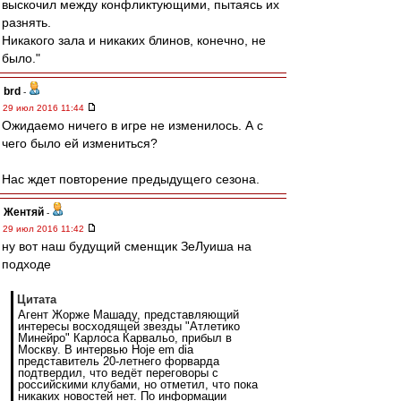
выскочил между конфликтующими, пытаясь их
разнять.
Никакого зала и никаких блинов, конечно, не
было."
brd
-
29 июл 2016 11:44
Ожидаемо ничего в игре не изменилось. А с
чего было ей измениться?
Нас ждет повторение предыдущего сезона.
Жентяй
-
29 июл 2016 11:42
ну вот наш будущий сменщик ЗеЛуиша на
подходе
Цитата
Агент Жорже Машаду, представляющий
интересы восходящей звезды "Атлетико
Минейро" Карлоса Карвальо, прибыл в
Москву. В интервью Hoje em dia
представитель 20-летнего форварда
подтвердил, что ведёт переговоры с
российскими клубами, но отметил, что пока
никаких новостей нет. По информации