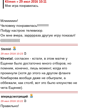
Klimen » 29 июл 2016 10:11
Мне игра понравилась.
Млииииин!
Человеку понравилась!!!!!!!!!!!!
Пойду настрою телевизор.
Он мне вчера, зарррраза другую игру показал!
((((((((((((((((
Stemid
-
29 июл 2016 10:23
kbvetal
, согласен - кстати, в этом матче у
Ещенки было достаточно много отборов, но
помним, конечно, лишь момент, когда его
прокинули (хотя до этого на другом фланге
Комбарова вообще даже не обыграли, а
оббежали, как столб, вот это было клоунство не
чета Ещенке).
впередсмотрящий
-
29 июл 2016 10:22
Правильно!