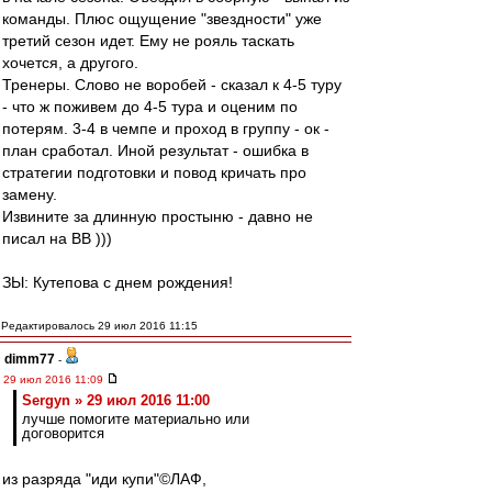
команды. Плюс ощущение "звездности" уже
третий сезон идет. Ему не рояль таскать
хочется, а другого.
Тренеры. Слово не воробей - сказал к 4-5 туру
- что ж поживем до 4-5 тура и оценим по
потерям. 3-4 в чемпе и проход в группу - ок -
план сработал. Иной результат - ошибка в
стратегии подготовки и повод кричать про
замену.
Извините за длинную простыню - давно не
писал на ВВ )))
ЗЫ: Кутепова с днем рождения!
Редактировалось 29 июл 2016 11:15
dimm77
-
29 июл 2016 11:09
Sergyn » 29 июл 2016 11:00
лучше помогите материально или
договорится
из разряда "иди купи"©ЛАФ,