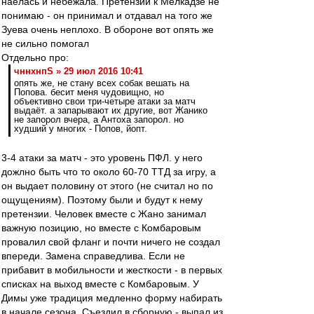
наелась и небежала. Претензий к Мелкадзе не
понимаю - он принимал и отдавал на того же
Зуева очень неплохо. В обороне вот опять же
не сильно помогал
Отдельно про:
чннхнпS » 29 июл 2016 10:41
опять же, не стану всех собак вешать на
Попова. бесит меня чудовищно, но
объективно свои три-четыре атаки за матч
выдаёт. а запарывают их другие, вот Жанико
не запорол вчера, а Антоха запорол. но
худший у многих - Попов, йопт.
3-4 атаки за матч - это уровень ПФЛ. у него
дожлно быть что то около 60-70 ТТД за игру, а
он выдает половину от этого (не считал но по
ощущениям). Поэтому были и будут к нему
претензии. Человек вместе с Жано занимал
важную позицию, но вместе с Комбаровым
провалил свой фланг и почти ничего не создал
впереди. Замена справедлива. Если не
прибавит в мобильности и жесткости - в первых
списках на выход вместе с Комбаровым. У
Димы уже традиция медленно форму набирать
в начале сезона. Съездил в сборную - выпал из