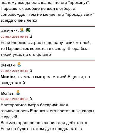
поэтому всегда есть шанс, что его "прокинут".
Паршивлюк вообще не шел в отбор, а
сопровождал, тем не менее, его "прокидывали"
всегда очень легко
Alex1977
-
29 июл 2016 09:56
Если Ещенко сыграет еще пару таких матчей,
то Паршивлюк вернется в основу. Вчера был
тихий ужас на его фланге
Жентяй
-
29 июл 2016 09:48
Montez
, ты мало смотрел матчей Ещенки, он
всегда такой
Montez
-
29 июл 2016 09:23
Насторожила вчера беспричинная
взвинченность Ещенко и его постоянные споры
с судьей.
Весьма странное поведение для дебютанта.
Если он будет в таком духе продолжать в