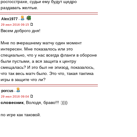
росгосстрахе, судьи ему будут щедро
раздавать желтые.
Alex1977
-
29 июл 2016 09:15
Ввсем доброго дня!
Мне по вчерашнему матчу один момент
интересен. Мне показалось или это
специально, что у нас всегда фланги в обороне
были пустыми, а вся защита к центру
смещалась? И это был не эпизод, показалось,
что так весь матч было. Это что, такая тактика
игры в защите что ли?
porcus
-
29 июл 2016 09:04
словесник
, Володя, браво!!! :))))
по игре как таковой.
Очень понравился Зобнин, был за его переход
изначально.
К слову, ему жара не помешала вчера летать