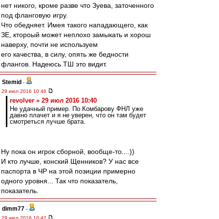
нет никого, кроме разве что Зуева, заточенного
под фланговую игру.
Что обедняет. Имея такого нападающего, как
ЗЕ, ктороый может неплохо замыкать и хорош
наверху, почти не используем
его качества, в силу, опять же бедности
флангов. Надеюсь ТШ это видит.
Stemid
-
29 июл 2016 10:46
revolver » 29 июл 2016 10:40
Не удачный пример. По Комбарову ФНЛ уже
давно плачет и я не уверен, что он там будет
смотреться лучше брата.
Ну пока он игрок сборной, вообще-то....))
И кто лучше, конский Щенников? У нас все
паспорта в ЧР на этой позиции примерно
одного уровня... Так что показатель,
показатель.
dimm77
-
29 июл 2016 10:42