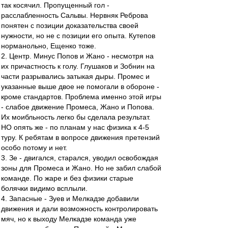
так косячил. Пропущенный гол -
расслабленность Сальвы. Нервняк Реброва
понятен с позиции доказательства своей
нужности, но не с позиции его опыта. Кутепов
норманольно, Ещенко тоже.
2. Центр. Минус Попов и Жано - несмотря на
их причастность к голу. Глушаков и Зобнин на
части разрывались затыкая дыры. Промес и
указанные выше двое не помогали в обороне -
кроме стандартов. Проблема именно этой игры
- слабое движение Промеса, Жано и Попова.
Их моибльность легко бы сделала результат.
НО опять же - по планам у нас физика к 4-5
туру. К ребятам в вопросе движения претензий
особо потому и нет.
3. Зе - двигался, старался, уводил освобождая
зоны для Промеса и Жано. Но не забил слабой
команде. По жаре и без физики старые
болячки видимо всплыли.
4. Запасные - Зуев и Мелкадзе добавили
движения и дали возможность контролировать
мяч, но к выходу Мелкадзе команда уже