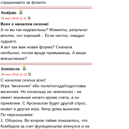
страшновато за фланги.
RedQuite
-
29 июл 2016 11:11
Всех с началом сезона!
А чо вы так недовольны? Моменты, результат
вполне, гол хороший... Если честно, ожидал
худшего.
А вот как вам новая форма? Сначала
необычно, потом вроде привыкаешь. А ваши
впечатления?
Dominecne
-
29 июл 2016 11:10
С началом сезона всех!
Игра "весенняя" ибо поле/погода/подготовка
весенняя. Но поскольку не чемпионат - не
имеет значения ничего кроме счета, а он
приемлем. С Арсеналом будет другой спрос,
может и другая игра. Кипр дома вынесем.
По персоналиям:
1. Оборона. Во втором тайме показалось, что
Комбаров за счет функционалки втянулся и не