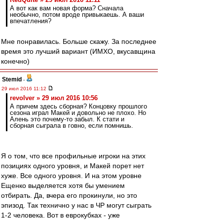
А вот как вам новая форма? Сначала
необычно, потом вроде привыкаешь. А ваши
впечатления?
Мне понравилась. Больше скажу. За последнее
время это лучший вариант (ИМХО, вкусавщина
конечно)
Stemid
-
29 июл 2016 11:12
revolver » 29 июл 2016 10:56
А причем здесь сборная? Концовку прошлого
сезона играл Макей и довольно не плохо. Но
Алень это почему-то забыл. К стати и
сборная сыграла в говно, если помнишь.
Я о том, что все профильные игроки на этих
позициях одного уровня, и Макей порет нет
хуже. Все одного уровня. И на этом уровне
Ещенко выделяется хотя бы умением
отбирать. Да, вчера его прокинули, но это
эпизод. Так технично у нас в ЧР могут сыграть
1-2 человека. Вот в еврокубках - уже