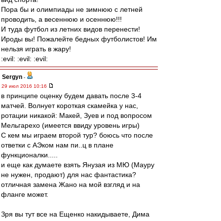
Пора бы и олимпиады не зимнюю с летней
проводить, а весеннюю и осеннюю!!!
И туда футбол из летних видов перенести!
Ироды вы! Пожалейте бедных футболистов! Им
нельзя играть в жару!
:evil: :evil: :evil:
Sergyn
-
29 июл 2016 10:16
в принципе оценку будем давать после 3-4
матчей. Волнует короткая скамейка у нас,
ротации никакой: Макей, Зуев и под вопросом
Мельгарехо (имеется ввиду уровень игры)
С кем мы играем второй тур? боюсь что после
ответки с АЭком нам пи..ц в плане
функционалки.....
и еще как думаете взять Янузая из МЮ (Мауру
не нужен, продают) для нас фантастика?
отличная замена Жано на мой взгляд и на
фланге может.
Зря вы тут все на Ещенко накидываете, Дима