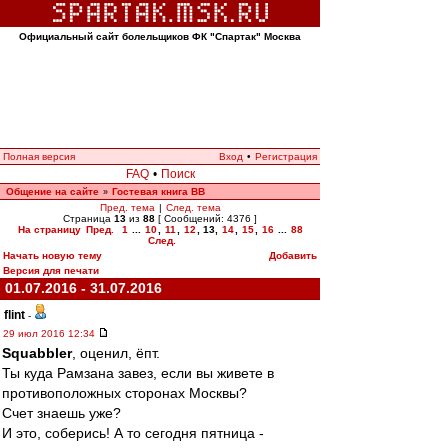
Официальный сайт болельщиков ФК "Спартак" Москва
Полная версия
Вход
•
Регистрация
FAQ
•
Поиск
Общение на сайте
Гостевая книга ВВ
»
Пред. тема
|
След. тема
Страница
13
из
88
[ Сообщений: 4376 ]
На страницу
Пред.
1
...
10
,
11
,
12
,
13
,
14
,
15
,
16
...
88
След.
Начать новую тему
Добавить
Версия для печати
01.07.2016 - 31.07.2016
flint
-
29 июл 2016 12:34
Squabbler
, оценил, ёпт.
Ты куда Рамзана завез, если вы живете в
противоположных сторонах Москвы?
Счет знаешь уже?
И это, соберись! А то сегодня пятница -