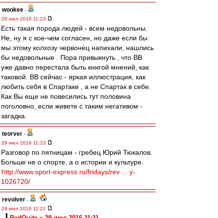
wookee
-
29 июл 2016 11:23
Есть такая порода людей - всем недовольны.
Не, ну я с кое-чем согласен, но даже если бы
мы этому колхозу червонец напихали, нашлись
бы недовольные . Пора привыкнуть , что ВВ
уже давно перестала быть книгой мнений, как
таковой. ВВ сейчас - яркая иллюстрация, как
любить себя в Спартаке , а не Спартак в себе.
Как Вы еще не повесились тут половина
поголовно, если живете с таким негативом -
загадка.
teorver
-
29 июл 2016 11:23
Разговор по пятницам - гребец Юрий Тюкалов.
Больше не о спорте, а о истории и культуре.
http://www.sport-express.ru/fridays/rev ... y-
1026720/
revolver
-
29 июл 2016 11:21
RedQuite » 29 июл 2016 11:11