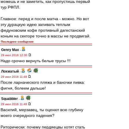
можешь и не заметить, как пропустишь первый
тур РФПЛ.
Главное: перед и после матча - можно. Но вот
эту дурацкую идею запивать теплым
федуновским кофе противный дагестанский
коньяк на секторе точно в массы не продвигай.
Последнее сообщение
Genry Max
-
29 июл 2016 12:30
Надо срочно вернуть белые трусы !!!
Лохматый
-
29 июл 2016 11:48
После ларначеского пляжа и баночки пивка:
фигня, болеем дальше!
Squabbler
-
29 июл 2016 11:48
Василий, мерзавец, ты оценил всю глубину
моего очередного падения?
Риторически: почему пердяецвы хотят стать