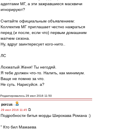
адептами МГ, а эти зажравшиеся масквичи
игнорируют?
Считайте официальным объявлением:
Коллектив МГ приглашает честно нажраться
перед (и после, если что) первым домашним
матчем сезона.
Ну, вдруг заинтересует кого-нито..
ЛС
Лохматый Женя! Ты негодяй.
Я тебе должен что-то. Налить, как минимум.
Ваще не помню за что.
Не суть. Нарисуйся. а?
Редактировалось 29 июл 2016 11:50
porcus
-
29 июл 2016 11:45
Подробности битья морды Широкава Романа :)
" Кто бил Мамаева