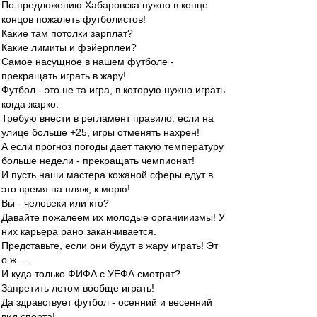
По предложению Хабаровска нужно в конце
концов пожалеть футболистов!
Какие там потолки зарплат?
Какие лимиты и фэйерплеи?
Самое насущное в нашем футболе -
прекращать играть в жару!
Футбол - это не та игра, в которую нужно играть
когда жарко.
Требую внести в регламент правило: если на
улице больше +25, игры отменять нахрен!
А если прогноз погоды дает такую температуру
больше недели - прекращать чемпионат!
И пусть наши мастера кожаной сферы едут в
это время на пляж, к морю!
Вы - человеки или кто?
Давайте пожалеем их молодые органииизмы! У
них карьера рано заканчивается.
Представьте, если они будут в жару играть! Эт
о ж.....
И куда только ФИФА с УЕФА смотрят?
Запретить летом вообще играть!
Да здравствует футбол - осенний и весенний
вид спорта!