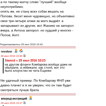
а по такому матчу слово "лучший" вообще
неупотребимо.
опять же, не стану всех собак вешать на
Попова. бесит меня чудовищно, но объективно
свои три-четыре атаки за матч выдаёт. а
запарывают их другие, вот Жанико не запорол
вчера, а Антоха запорол. но худший у многих -
Попов, йопт.
Редактировалось 29 июл 2016 10:42
revolver
-
29 июл 2016 10:40
Stemid » 29 июл 2016 10:23
на другом фланге Комбарова вообще даже не
обыграли, а оббежали, как столб, вот это
было клоунство не чета Ещенке
Не удачный пример. По Комбарову ФНЛ уже
давно плачет и я не уверен, что он там будет
смотреться лучше брата.
впередсмотрящий
-
29 июл 2016 10:27