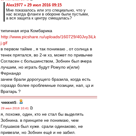
Alex1977 » 29 июл 2016 09:15
Мне показалось или это специально, что у
нас всегда фланги в обороне были пустыми,
а вся защита к центру смещалась?
типичная игра Комбарика
http://www.picshare.ru/uploads/160729/40Jvy3iLk
j.gif
в первом тайме , я так понимаю , от солнца в
тенек прятался, во 2-м хз, может по привычке
Согласен с большинством, Зобнин был вчера
лучшим, но играть будут Ромуло и(или)
Фернандо
зачем брали дорогущего бразила, когда есть
гораздо более проблемные позиции, нап, цз и
Вратарь ?
чннхнпS
-
29 июл 2016 10:41
я, похоже, один, кто не стал бы выделять
Зобнина. в принципе не понимаю, чем
Глушаков был хуже. срали одинаково, не
привезли, но Зобнин ещё и не забил.