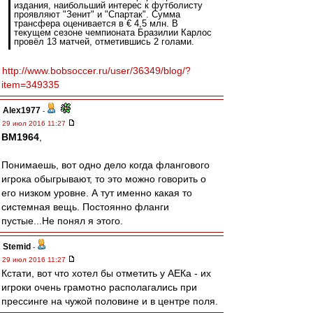
издания, наибольший интерес к футболисту
проявляют "Зенит" и "Спартак". Сумма
трансфера оценивается в € 4,5 млн. В
текущем сезоне чемпионата Бразилии Карлос
провёл 13 матчей, отметившись 2 голами.
http://www.bobsoccer.ru/user/36349/blog/?
item=349335
Alex1977
-
29 июл 2016 11:27
BM1964
,
Понимаешь, вот одно дело когда флангового
игрока обыгрывают, то это можно говорить о
его низком уровне. А тут именно какая то
системная вещь. Постоянно фланги
пустые...Не понял я этого.
Stemid
-
29 июл 2016 11:27
Кстати, вот что хотел бы отметить у АЕКа - их
игроки очень грамотно располагались при
прессинге на чужой половине и в центре поля.