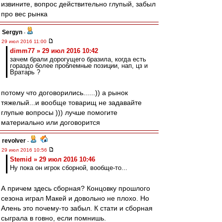
извините, вопрос действительно глупый, забыл
про вес рынка
Sergyn
-
29 июл 2016 11:00
dimm77 » 29 июл 2016 10:42
зачем брали дорогущего бразила, когда есть
гораздо более проблемные позиции, нап, цз и
Вратарь ?
потому что договорились......)) а рынок
тяжелый...и вообще товарищ не задавайте
глупые вопросы ))) лучше помогите
материально или договорится
revolver
-
29 июл 2016 10:56
Stemid » 29 июл 2016 10:46
Ну пока он игрок сборной, вообще-то...
А причем здесь сборная? Концовку прошлого
сезона играл Макей и довольно не плохо. Но
Алень это почему-то забыл. К стати и сборная
сыграла в говно, если помнишь.