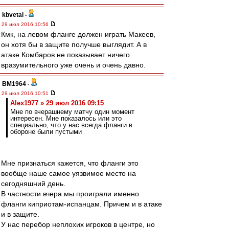
kbvetal
-
29 июл 2016 10:56
Кмк, на левом фланге должен играть Макеев,
он хотя бы в защите получше выглядит. А в
атаке Комбаров не показывает ничего
вразумительного уже очень и очень давно.
BM1964
-
29 июл 2016 10:51
Alex1977 » 29 июл 2016 09:15
Мне по вчерашнему матчу один момент
интересен. Мне показалось или это
специально, что у нас всегда фланги в
обороне были пустыми
Мне признаться кажется, что фланги это
вообще наше самое уязвимое место на
сегодняшний день.
В частности вчера мы проиграли именно
фланги киприотам-испанцам. Причем и в атаке
и в защите.
У нас перебор неплохих игроков в центре, но