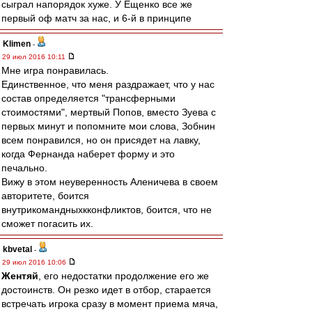
сыграл напорядок хуже. У Ещенко все же
первый оф матч за нас, и 6-й в принципе
Klimen
-
29 июл 2016 10:11
Мне игра понравилась.
Единственное, что меня раздражает, что у нас
состав определяется "трансферными
стоимостями", мертвый Попов, вместо Зуева с
первых минут и попомните мои слова, Зобнин
всем понравился, но он присядет на лавку,
когда Фернанда наберет форму и это
печально.
Вижу в этом неуверенность Аленичева в своем
авторитете, боится
внутрикомандныхкконфликтов, боится, что не
сможет погасить их.
kbvetal
-
29 июл 2016 10:06
Жентяй
, его недостатки продолжение его же
достоинств. Он резко идет в отбор, старается
встречать игрока сразу в момент приема мяча,