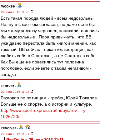
wookee
-
29 июл 2016 11:23
Есть такая порода людей - всем недовольны.
Не, ну я с кое-чем согласен, но даже если бы
мы этому колхозу червонец напихали, нашлись
бы недовольные . Пора привыкнуть , что ВВ
уже давно перестала быть книгой мнений, как
таковой. ВВ сейчас - яркая иллюстрация, как
любить себя в Спартаке , а не Спартак в себе.
Как Вы еще не повесились тут половина
поголовно, если живете с таким негативом -
загадка.
teorver
-
29 июл 2016 11:23
Разговор по пятницам - гребец Юрий Тюкалов.
Больше не о спорте, а о истории и культуре.
http://www.sport-express.ru/fridays/rev ... y-
1026720/
revolver
-
29 июл 2016 11:21
RedQuite » 29 июл 2016 11:11