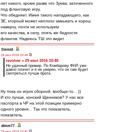
нет никого, кроме разве что Зуева, заточенного
под фланговую игру.
Что обедняет. Имея такого нападающего, как
ЗЕ, ктороый может неплохо замыкать и хорош
наверху, почти не используем
его качества, в силу, опять же бедности
флангов. Надеюсь ТШ это видит.
Stemid
-
29 июл 2016 10:46
revolver » 29 июл 2016 10:40
Не удачный пример. По Комбарову ФНЛ уже
давно плачет и я не уверен, что он там будет
смотреться лучше брата.
Ну пока он игрок сборной, вообще-то....))
И кто лучше, конский Щенников? У нас все
паспорта в ЧР на этой позиции примерно
одного уровня... Так что показатель,
показатель.
dimm77
-
29 июл 2016 10:42