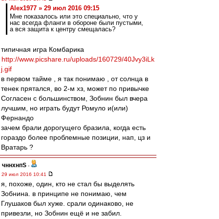
Alex1977 » 29 июл 2016 09:15
Мне показалось или это специально, что у
нас всегда фланги в обороне были пустыми,
а вся защита к центру смещалась?
типичная игра Комбарика
http://www.picshare.ru/uploads/160729/40Jvy3iLk
j.gif
в первом тайме , я так понимаю , от солнца в
тенек прятался, во 2-м хз, может по привычке
Согласен с большинством, Зобнин был вчера
лучшим, но играть будут Ромуло и(или)
Фернандо
зачем брали дорогущего бразила, когда есть
гораздо более проблемные позиции, нап, цз и
Вратарь ?
чннхнпS
-
29 июл 2016 10:41
я, похоже, один, кто не стал бы выделять
Зобнина. в принципе не понимаю, чем
Глушаков был хуже. срали одинаково, не
привезли, но Зобнин ещё и не забил.