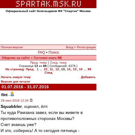
Официальный сайт болельщиков ФК "Спартак" Москва
Полная версия
Вход
•
Регистрация
FAQ
•
Поиск
Общение на сайте
Гостевая книга ВВ
»
Пред. тема
|
След. тема
Страница
13
из
88
[ Сообщений: 4376 ]
На страницу
Пред.
1
...
10
,
11
,
12
,
13
,
14
,
15
,
16
...
88
След.
Начать новую тему
Добавить
Версия для печати
01.07.2016 - 31.07.2016
flint
-
29 июл 2016 12:34
Squabbler
, оценил, ёпт.
Ты куда Рамзана завез, если вы живете в
противоположных сторонах Москвы?
Счет знаешь уже?
И это, соберись! А то сегодня пятница -