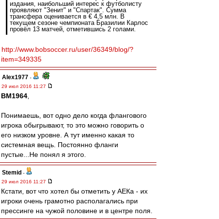
издания, наибольший интерес к футболисту
проявляют "Зенит" и "Спартак". Сумма
трансфера оценивается в € 4,5 млн. В
текущем сезоне чемпионата Бразилии Карлос
провёл 13 матчей, отметившись 2 голами.
http://www.bobsoccer.ru/user/36349/blog/?
item=349335
Alex1977
-
29 июл 2016 11:27
BM1964
,
Понимаешь, вот одно дело когда флангового
игрока обыгрывают, то это можно говорить о
его низком уровне. А тут именно какая то
системная вещь. Постоянно фланги
пустые...Не понял я этого.
Stemid
-
29 июл 2016 11:27
Кстати, вот что хотел бы отметить у АЕКа - их
игроки очень грамотно располагались при
прессинге на чужой половине и в центре поля.