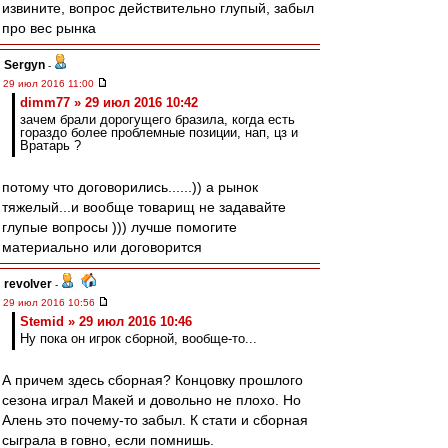
извините, вопрос действительно глупый, забыл
про вес рынка
Sergyn
-
29 июл 2016 11:00
dimm77 » 29 июл 2016 10:42
зачем брали дорогущего бразила, когда есть
гораздо более проблемные позиции, нап, цз и
Вратарь ?
потому что договорились......)) а рынок
тяжелый...и вообще товарищ не задавайте
глупые вопросы ))) лучше помогите
материально или договорится
revolver
-
29 июл 2016 10:56
Stemid » 29 июл 2016 10:46
Ну пока он игрок сборной, вообще-то...
А причем здесь сборная? Концовку прошлого
сезона играл Макей и довольно не плохо. Но
Алень это почему-то забыл. К стати и сборная
сыграла в говно, если помнишь.