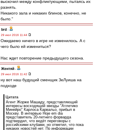
выскочил между конфликтующими, пытаясь их
разнять.
Никакого зала и никаких блинов, конечно, не
было."
brd
-
29 июл 2016 11:44
Ожидаемо ничего в игре не изменилось. А с
чего было ей измениться?
Нас ждет повторение предыдущего сезона.
Жентяй
-
29 июл 2016 11:42
ну вот наш будущий сменщик ЗеЛуиша на
подходе
Цитата
Агент Жорже Машаду, представляющий
интересы восходящей звезды "Атлетико
Минейро" Карлоса Карвальо, прибыл в
Москву. В интервью Hoje em dia
представитель 20-летнего форварда
подтвердил, что ведёт переговоры с
российскими клубами, но отметил, что пока
никаких новостей нет. По информации