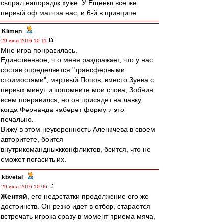
сыграл напорядок хуже. У Ещенко все же
первый оф матч за нас, и 6-й в принципе
Klimen
-
29 июл 2016 10:11
Мне игра понравилась.
Единственное, что меня раздражает, что у нас
состав определяется "трансферными
стоимостями", мертвый Попов, вместо Зуева с
первых минут и попомните мои слова, Зобнин
всем понравился, но он присядет на лавку,
когда Фернанда наберет форму и это
печально.
Вижу в этом неуверенность Аленичева в своем
авторитете, боится
внутрикомандныхкконфликтов, боится, что не
сможет погасить их.
kbvetal
-
29 июл 2016 10:06
Жентяй
, его недостатки продолжение его же
достоинств. Он резко идет в отбор, старается
встречать игрока сразу в момент приема мяча,