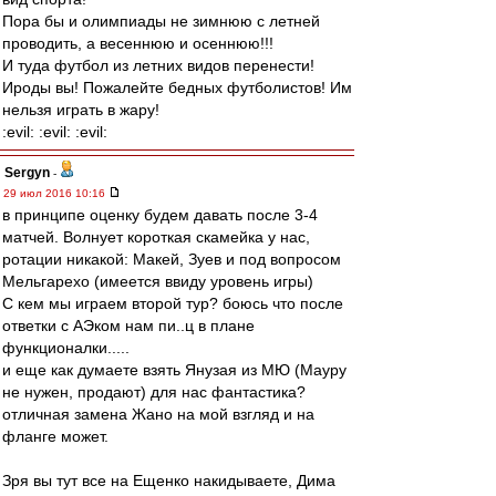
Пора бы и олимпиады не зимнюю с летней
проводить, а весеннюю и осеннюю!!!
И туда футбол из летних видов перенести!
Ироды вы! Пожалейте бедных футболистов! Им
нельзя играть в жару!
:evil: :evil: :evil:
Sergyn
-
29 июл 2016 10:16
в принципе оценку будем давать после 3-4
матчей. Волнует короткая скамейка у нас,
ротации никакой: Макей, Зуев и под вопросом
Мельгарехо (имеется ввиду уровень игры)
С кем мы играем второй тур? боюсь что после
ответки с АЭком нам пи..ц в плане
функционалки.....
и еще как думаете взять Янузая из МЮ (Мауру
не нужен, продают) для нас фантастика?
отличная замена Жано на мой взгляд и на
фланге может.
Зря вы тут все на Ещенко накидываете, Дима