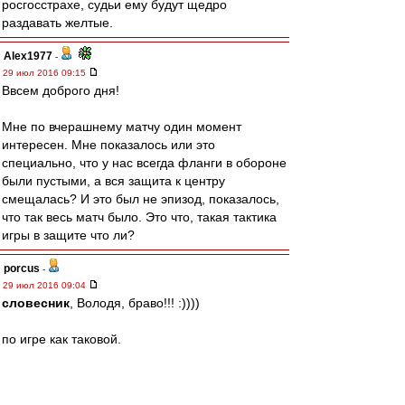
росгосстрахе, судьи ему будут щедро
раздавать желтые.
Alex1977
-
29 июл 2016 09:15
Ввсем доброго дня!
Мне по вчерашнему матчу один момент
интересен. Мне показалось или это
специально, что у нас всегда фланги в обороне
были пустыми, а вся защита к центру
смещалась? И это был не эпизод, показалось,
что так весь матч было. Это что, такая тактика
игры в защите что ли?
porcus
-
29 июл 2016 09:04
словесник
, Володя, браво!!! :))))
по игре как таковой.
Очень понравился Зобнин, был за его переход
изначально.
К слову, ему жара не помешала вчера летать