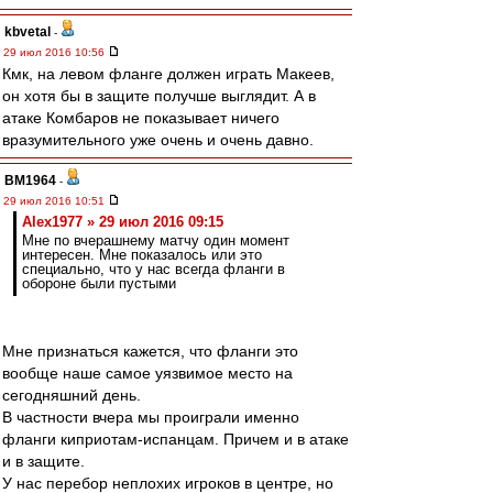
kbvetal
-
29 июл 2016 10:56
Кмк, на левом фланге должен играть Макеев,
он хотя бы в защите получше выглядит. А в
атаке Комбаров не показывает ничего
вразумительного уже очень и очень давно.
BM1964
-
29 июл 2016 10:51
Alex1977 » 29 июл 2016 09:15
Мне по вчерашнему матчу один момент
интересен. Мне показалось или это
специально, что у нас всегда фланги в
обороне были пустыми
Мне признаться кажется, что фланги это
вообще наше самое уязвимое место на
сегодняшний день.
В частности вчера мы проиграли именно
фланги киприотам-испанцам. Причем и в атаке
и в защите.
У нас перебор неплохих игроков в центре, но