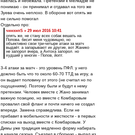
наелась и небежала. Претензий к Мелкадзе не
понимаю - он принимал и отдавал на того же
Зуева очень неплохо. В обороне вот опять же
не сильно помогал
Отдельно про:
чннхнпS » 29 июл 2016 10:41
опять же, не стану всех собак вешать на
Попова. бесит меня чудовищно, но
объективно свои три-четыре атаки за матч
выдаёт. а запарывают их другие, вот Жанико
не запорол вчера, а Антоха запорол. но
худший у многих - Попов, йопт.
3-4 атаки за матч - это уровень ПФЛ. у него
дожлно быть что то около 60-70 ТТД за игру, а
он выдает половину от этого (не считал но по
ощущениям). Поэтому были и будут к нему
претензии. Человек вместе с Жано занимал
важную позицию, но вместе с Комбаровым
провалил свой фланг и почти ничего не создал
впереди. Замена справедлива. Если не
прибавит в мобильности и жесткости - в первых
списках на выход вместе с Комбаровым. У
Димы уже традиция медленно форму набирать
в начале сезона. Съездил в сборную - выпал из