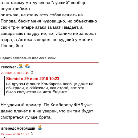
а по такому матчу слово "лучший" вообще
неупотребимо.
опять же, не стану всех собак вешать на
Попова. бесит меня чудовищно, но объективно
свои три-четыре атаки за матч выдаёт. а
запарывают их другие, вот Жанико не запорол
вчера, а Антоха запорол. но худший у многих -
Попов, йопт.
Редактировалось 29 июл 2016 10:42
revolver
-
29 июл 2016 10:40
Stemid » 29 июл 2016 10:23
на другом фланге Комбарова вообще даже не
обыграли, а оббежали, как столб, вот это
было клоунство не чета Ещенке
Не удачный пример. По Комбарову ФНЛ уже
давно плачет и я не уверен, что он там будет
смотреться лучше брата.
впередсмотрящий
-
29 июл 2016 10:27