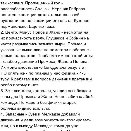
так косячил. Пропущенный гол -
расслабленность Сальвы. Нервняк Реброва
понятен с позиции доказательства своей
нужности, но не с позиции его опыта. Кутепов
норманольно, Ещенко тоже.
2. Центр. Минус Попов и Жано - несмотря на
их причастность к голу. Глушаков и Зобнин на
части разрывались затыкая дыры. Промес и
указанные выше двое не помогали в обороне -
кроме стандартов. Проблема именно этой игры
- слабое движение Промеса, Жано и Попова.
Их моибльность легко бы сделала результат.
НО опять же - по планам у нас физика к 4-5
туру. К ребятам в вопросе движения претензий
особо потому и нет.
3. Зе - двигался, старался, уводил освобождая
зоны для Промеса и Жано. Но не забил слабой
команде. По жаре и без физики старые
болячки видимо всплыли.
4. Запасные - Зуев и Мелкадзе добавили
движения и дали возможность контролировать
мяч, но к выходу Мелкадзе команда уже