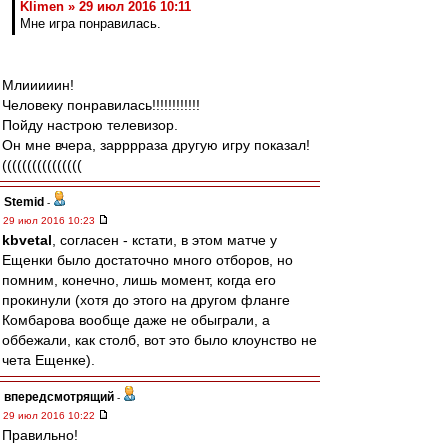
Klimen » 29 июл 2016 10:11
Мне игра понравилась.
Млииииин!
Человеку понравилась!!!!!!!!!!!!
Пойду настрою телевизор.
Он мне вчера, зарррраза другую игру показал!
((((((((((((((((
Stemid
-
29 июл 2016 10:23
kbvetal
, согласен - кстати, в этом матче у
Ещенки было достаточно много отборов, но
помним, конечно, лишь момент, когда его
прокинули (хотя до этого на другом фланге
Комбарова вообще даже не обыграли, а
оббежали, как столб, вот это было клоунство не
чета Ещенке).
впередсмотрящий
-
29 июл 2016 10:22
Правильно!