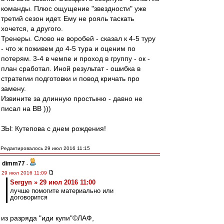
команды. Плюс ощущение "звездности" уже
третий сезон идет. Ему не рояль таскать
хочется, а другого.
Тренеры. Слово не воробей - сказал к 4-5 туру
- что ж поживем до 4-5 тура и оценим по
потерям. 3-4 в чемпе и проход в группу - ок -
план сработал. Иной результат - ошибка в
стратегии подготовки и повод кричать про
замену.
Извините за длинную простыню - давно не
писал на ВВ )))
ЗЫ: Кутепова с днем рождения!
Редактировалось 29 июл 2016 11:15
dimm77
-
29 июл 2016 11:09
Sergyn » 29 июл 2016 11:00
лучше помогите материально или
договорится
из разряда "иди купи"©ЛАФ,