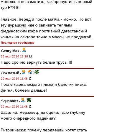
можешь и не заметить, как пропустишь первый
тур РФПЛ.
Главное: перед и после матча - можно. Но вот
эту дурацкую идею запивать теплым
федуновским кофе противный дагестанский
коньяк на секторе точно в массы не продвигай.
Последнее сообщение
Genry Max
-
29 июл 2016 12:30
Надо срочно вернуть белые трусы !!!
Лохматый
-
29 июл 2016 11:48
После ларначеского пляжа и баночки пивка:
фигня, болеем дальше!
Squabbler
-
29 июл 2016 11:48
Василий, мерзавец, ты оценил всю глубину
моего очередного падения?
Риторически: почему пердяецвы хотят стать