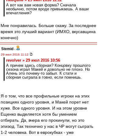
А вот как вам новая форма? Сначала
необычно, потом вроде привыкаешь. А ваши
впечатления?
Мне понравилась. Больше скажу. За последнее
время это лучший вариант (ИМХО, вкусавщина
конечно)
Stemid
-
29 июл 2016 11:12
revolver » 29 июл 2016 10:56
А причем здесь сборная? Концовку прошлого
сезона играл Макей и довольно не плохо. Но
Алень это почему-то забыл. К стати и
сборная сыграла в говно, если помнишь.
Я о том, что все профильные игроки на этих
позициях одного уровня, и Макей порет нет
хуже. Все одного уровня. И на этом уровне
Ещенко выделяется хотя бы умением
отбирать. Да, вчера его прокинули, но это
эпизод. Так технично у нас в ЧР могут сыграть
1-2 человека. Вот в еврокубках - уже