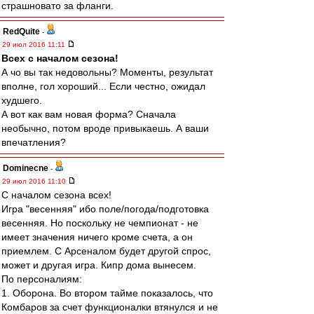
страшновато за фланги.
RedQuite
-
29 июл 2016 11:11
Всех с началом сезона!
А чо вы так недовольны? Моменты, результат
вполне, гол хороший... Если честно, ожидал
худшего.
А вот как вам новая форма? Сначала
необычно, потом вроде привыкаешь. А ваши
впечатления?
Dominecne
-
29 июл 2016 11:10
С началом сезона всех!
Игра "весенняя" ибо поле/погода/подготовка
весенняя. Но поскольку не чемпионат - не
имеет значения ничего кроме счета, а он
приемлем. С Арсеналом будет другой спрос,
может и другая игра. Кипр дома вынесем.
По персоналиям:
1. Оборона. Во втором тайме показалось, что
Комбаров за счет функционалки втянулся и не