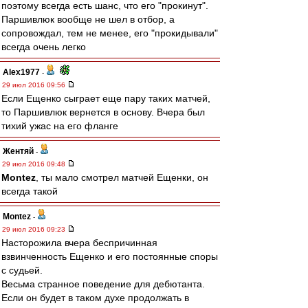
поэтому всегда есть шанс, что его "прокинут".
Паршивлюк вообще не шел в отбор, а
сопровождал, тем не менее, его "прокидывали"
всегда очень легко
Alex1977
-
29 июл 2016 09:56
Если Ещенко сыграет еще пару таких матчей,
то Паршивлюк вернется в основу. Вчера был
тихий ужас на его фланге
Жентяй
-
29 июл 2016 09:48
Montez
, ты мало смотрел матчей Ещенки, он
всегда такой
Montez
-
29 июл 2016 09:23
Насторожила вчера беспричинная
взвинченность Ещенко и его постоянные споры
с судьей.
Весьма странное поведение для дебютанта.
Если он будет в таком духе продолжать в