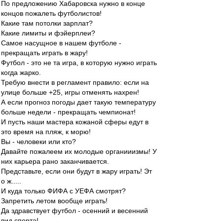
По предложению Хабаровска нужно в конце
концов пожалеть футболистов!
Какие там потолки зарплат?
Какие лимиты и фэйерплеи?
Самое насущное в нашем футболе -
прекращать играть в жару!
Футбол - это не та игра, в которую нужно играть
когда жарко.
Требую внести в регламент правило: если на
улице больше +25, игры отменять нахрен!
А если прогноз погоды дает такую температуру
больше недели - прекращать чемпионат!
И пусть наши мастера кожаной сферы едут в
это время на пляж, к морю!
Вы - человеки или кто?
Давайте пожалеем их молодые органииизмы! У
них карьера рано заканчивается.
Представьте, если они будут в жару играть! Эт
о ж.....
И куда только ФИФА с УЕФА смотрят?
Запретить летом вообще играть!
Да здравствует футбол - осенний и весенний
вид спорта!