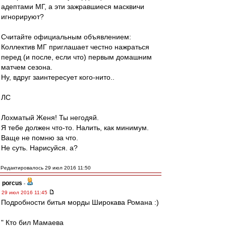
адептами МГ, а эти зажравшиеся масквичи
игнорируют?
Считайте официальным объявлением:
Коллектив МГ приглашает честно нажраться
перед (и после, если что) первым домашним
матчем сезона.
Ну, вдруг заинтересует кого-нито..
ЛС
Лохматый Женя! Ты негодяй.
Я тебе должен что-то. Налить, как минимум.
Ваще не помню за что.
Не суть. Нарисуйся. а?
Редактировалось 29 июл 2016 11:50
porcus
-
29 июл 2016 11:45
Подробности битья морды Широкава Романа :)
" Кто бил Мамаева