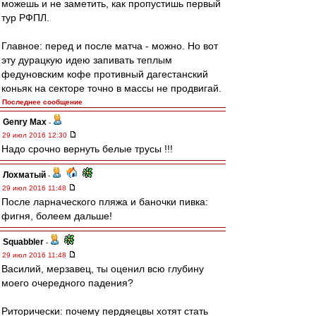
можешь и не заметить, как пропустишь первый
тур РФПЛ.
Главное: перед и после матча - можно. Но вот
эту дурацкую идею запивать теплым
федуновским кофе противный дагестанский
коньяк на секторе точно в массы не продвигай.
Последнее сообщение
Genry Max
-
29 июл 2016 12:30
Надо срочно вернуть белые трусы !!!
Лохматый
-
29 июл 2016 11:48
После ларначеского пляжа и баночки пивка:
фигня, болеем дальше!
Squabbler
-
29 июл 2016 11:48
Василий, мерзавец, ты оценил всю глубину
моего очередного падения?
Риторически: почему пердяецвы хотят стать