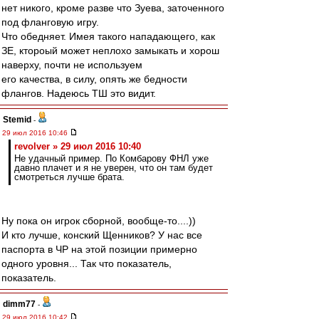
нет никого, кроме разве что Зуева, заточенного
под фланговую игру.
Что обедняет. Имея такого нападающего, как
ЗЕ, ктороый может неплохо замыкать и хорош
наверху, почти не используем
его качества, в силу, опять же бедности
флангов. Надеюсь ТШ это видит.
Stemid
-
29 июл 2016 10:46
revolver » 29 июл 2016 10:40
Не удачный пример. По Комбарову ФНЛ уже
давно плачет и я не уверен, что он там будет
смотреться лучше брата.
Ну пока он игрок сборной, вообще-то....))
И кто лучше, конский Щенников? У нас все
паспорта в ЧР на этой позиции примерно
одного уровня... Так что показатель,
показатель.
dimm77
-
29 июл 2016 10:42