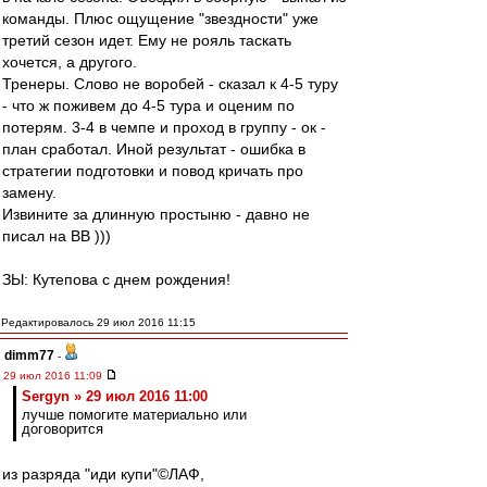
команды. Плюс ощущение "звездности" уже
третий сезон идет. Ему не рояль таскать
хочется, а другого.
Тренеры. Слово не воробей - сказал к 4-5 туру
- что ж поживем до 4-5 тура и оценим по
потерям. 3-4 в чемпе и проход в группу - ок -
план сработал. Иной результат - ошибка в
стратегии подготовки и повод кричать про
замену.
Извините за длинную простыню - давно не
писал на ВВ )))
ЗЫ: Кутепова с днем рождения!
Редактировалось 29 июл 2016 11:15
dimm77
-
29 июл 2016 11:09
Sergyn » 29 июл 2016 11:00
лучше помогите материально или
договорится
из разряда "иди купи"©ЛАФ,