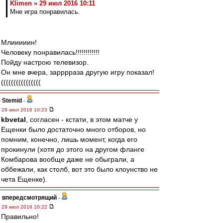
Klimen » 29 июл 2016 10:11
Мне игра понравилась.
Млииииин!
Человеку понравилась!!!!!!!!!!!!
Пойду настрою телевизор.
Он мне вчера, зарррраза другую игру показал!
((((((((((((((((
Stemid
-
29 июл 2016 10:23
kbvetal
, согласен - кстати, в этом матче у
Ещенки было достаточно много отборов, но
помним, конечно, лишь момент, когда его
прокинули (хотя до этого на другом фланге
Комбарова вообще даже не обыграли, а
оббежали, как столб, вот это было клоунство не
чета Ещенке).
впередсмотрящий
-
29 июл 2016 10:22
Правильно!