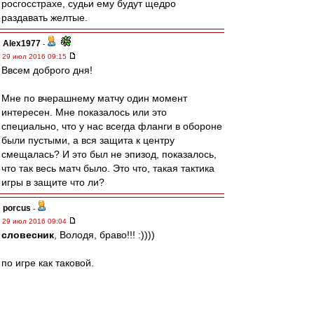
росгосстрахе, судьи ему будут щедро
раздавать желтые.
Alex1977
-
29 июл 2016 09:15
Ввсем доброго дня!
Мне по вчерашнему матчу один момент
интересен. Мне показалось или это
специально, что у нас всегда фланги в обороне
были пустыми, а вся защита к центру
смещалась? И это был не эпизод, показалось,
что так весь матч было. Это что, такая тактика
игры в защите что ли?
porcus
-
29 июл 2016 09:04
словесник
, Володя, браво!!! :))))
по игре как таковой.
Очень понравился Зобнин, был за его переход
изначально.
К слову, ему жара не помешала вчера летать