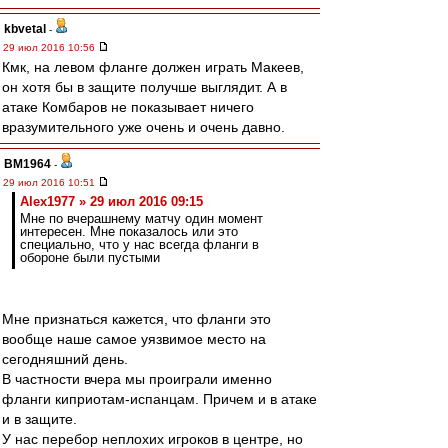
kbvetal
-
29 июл 2016 10:56
Кмк, на левом фланге должен играть Макеев,
он хотя бы в защите получше выглядит. А в
атаке Комбаров не показывает ничего
вразумительного уже очень и очень давно.
BM1964
-
29 июл 2016 10:51
Alex1977 » 29 июл 2016 09:15
Мне по вчерашнему матчу один момент
интересен. Мне показалось или это
специально, что у нас всегда фланги в
обороне были пустыми
Мне признаться кажется, что фланги это
вообще наше самое уязвимое место на
сегодняшний день.
В частности вчера мы проиграли именно
фланги киприотам-испанцам. Причем и в атаке
и в защите.
У нас перебор неплохих игроков в центре, но