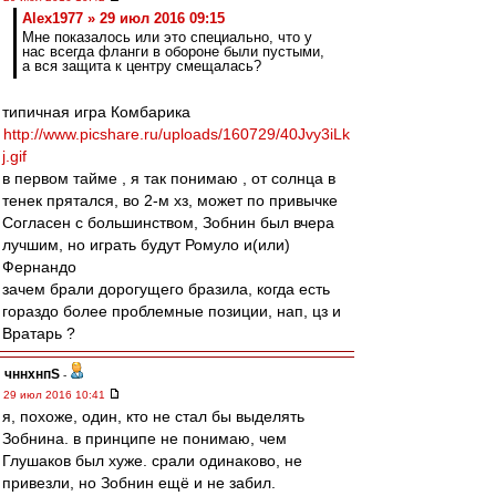
Alex1977 » 29 июл 2016 09:15
Мне показалось или это специально, что у
нас всегда фланги в обороне были пустыми,
а вся защита к центру смещалась?
типичная игра Комбарика
http://www.picshare.ru/uploads/160729/40Jvy3iLk
j.gif
в первом тайме , я так понимаю , от солнца в
тенек прятался, во 2-м хз, может по привычке
Согласен с большинством, Зобнин был вчера
лучшим, но играть будут Ромуло и(или)
Фернандо
зачем брали дорогущего бразила, когда есть
гораздо более проблемные позиции, нап, цз и
Вратарь ?
чннхнпS
-
29 июл 2016 10:41
я, похоже, один, кто не стал бы выделять
Зобнина. в принципе не понимаю, чем
Глушаков был хуже. срали одинаково, не
привезли, но Зобнин ещё и не забил.