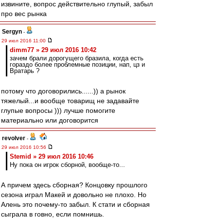
извините, вопрос действительно глупый, забыл
про вес рынка
Sergyn
-
29 июл 2016 11:00
dimm77 » 29 июл 2016 10:42
зачем брали дорогущего бразила, когда есть
гораздо более проблемные позиции, нап, цз и
Вратарь ?
потому что договорились......)) а рынок
тяжелый...и вообще товарищ не задавайте
глупые вопросы ))) лучше помогите
материально или договорится
revolver
-
29 июл 2016 10:56
Stemid » 29 июл 2016 10:46
Ну пока он игрок сборной, вообще-то...
А причем здесь сборная? Концовку прошлого
сезона играл Макей и довольно не плохо. Но
Алень это почему-то забыл. К стати и сборная
сыграла в говно, если помнишь.