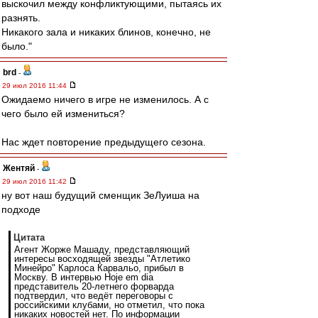
выскочил между конфликтующими, пытаясь их
разнять.
Никакого зала и никаких блинов, конечно, не
было."
brd
-
29 июл 2016 11:44
Ожидаемо ничего в игре не изменилось. А с
чего было ей измениться?
Нас ждет повторение предыдущего сезона.
Жентяй
-
29 июл 2016 11:42
ну вот наш будущий сменщик ЗеЛуиша на
подходе
Цитата
Агент Жорже Машаду, представляющий
интересы восходящей звезды "Атлетико
Минейро" Карлоса Карвальо, прибыл в
Москву. В интервью Hoje em dia
представитель 20-летнего форварда
подтвердил, что ведёт переговоры с
российскими клубами, но отметил, что пока
никаких новостей нет. По информации