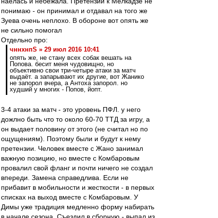
наелась и небежала. Претензий к Мелкадзе не
понимаю - он принимал и отдавал на того же
Зуева очень неплохо. В обороне вот опять же
не сильно помогал
Отдельно про:
чннхнпS » 29 июл 2016 10:41
опять же, не стану всех собак вешать на
Попова. бесит меня чудовищно, но
объективно свои три-четыре атаки за матч
выдаёт. а запарывают их другие, вот Жанико
не запорол вчера, а Антоха запорол. но
худший у многих - Попов, йопт.
3-4 атаки за матч - это уровень ПФЛ. у него
дожлно быть что то около 60-70 ТТД за игру, а
он выдает половину от этого (не считал но по
ощущениям). Поэтому были и будут к нему
претензии. Человек вместе с Жано занимал
важную позицию, но вместе с Комбаровым
провалил свой фланг и почти ничего не создал
впереди. Замена справедлива. Если не
прибавит в мобильности и жесткости - в первых
списках на выход вместе с Комбаровым. У
Димы уже традиция медленно форму набирать
в начале сезона. Съездил в сборную - выпал из