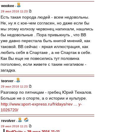
wookee
-
29 июл 2016 11:23
Есть такая порода людей - всем недовольны.
Не, ну я с кое-чем согласен, но даже если бы
мы этому колхозу червонец напихали, нашлись
бы недовольные . Пора привыкнуть , что ВВ
уже давно перестала быть книгой мнений, как
таковой. ВВ сейчас - яркая иллюстрация, как
любить себя в Спартаке , а не Спартак в себе.
Как Вы еще не повесились тут половина
поголовно, если живете с таким негативом -
загадка.
teorver
-
29 июл 2016 11:23
Разговор по пятницам - гребец Юрий Тюкалов.
Больше не о спорте, а о истории и культуре.
http://www.sport-express.ru/fridays/rev ... y-
1026720/
revolver
-
29 июл 2016 11:21
RedQuite » 29 июл 2016 11:11