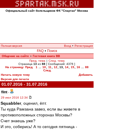
Официальный сайт болельщиков ФК "Спартак" Москва
Полная версия
Вход
•
Регистрация
FAQ
•
Поиск
Общение на сайте
Гостевая книга ВВ
»
Пред. тема
|
След. тема
Страница
13
из
88
[ Сообщений: 4376 ]
На страницу
Пред.
1
...
10
,
11
,
12
,
13
,
14
,
15
,
16
...
88
След.
Начать новую тему
Добавить
Версия для печати
01.07.2016 - 31.07.2016
flint
-
29 июл 2016 12:34
Squabbler
, оценил, ёпт.
Ты куда Рамзана завез, если вы живете в
противоположных сторонах Москвы?
Счет знаешь уже?
И это, соберись! А то сегодня пятница -