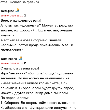
страшновато за фланги.
RedQuite
-
29 июл 2016 11:11
Всех с началом сезона!
А чо вы так недовольны? Моменты, результат
вполне, гол хороший... Если честно, ожидал
худшего.
А вот как вам новая форма? Сначала
необычно, потом вроде привыкаешь. А ваши
впечатления?
Dominecne
-
29 июл 2016 11:10
С началом сезона всех!
Игра "весенняя" ибо поле/погода/подготовка
весенняя. Но поскольку не чемпионат - не
имеет значения ничего кроме счета, а он
приемлем. С Арсеналом будет другой спрос,
может и другая игра. Кипр дома вынесем.
По персоналиям:
1. Оборона. Во втором тайме показалось, что
Комбаров за счет функционалки втянулся и не