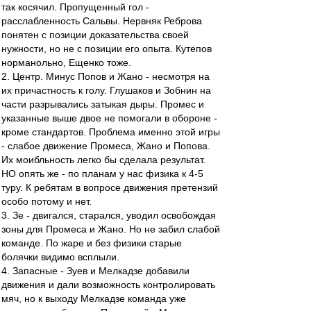
так косячил. Пропущенный гол -
расслабленность Сальвы. Нервняк Реброва
понятен с позиции доказательства своей
нужности, но не с позиции его опыта. Кутепов
норманольно, Ещенко тоже.
2. Центр. Минус Попов и Жано - несмотря на
их причастность к голу. Глушаков и Зобнин на
части разрывались затыкая дыры. Промес и
указанные выше двое не помогали в обороне -
кроме стандартов. Проблема именно этой игры
- слабое движение Промеса, Жано и Попова.
Их моибльность легко бы сделала результат.
НО опять же - по планам у нас физика к 4-5
туру. К ребятам в вопросе движения претензий
особо потому и нет.
3. Зе - двигался, старался, уводил освобождая
зоны для Промеса и Жано. Но не забил слабой
команде. По жаре и без физики старые
болячки видимо всплыли.
4. Запасные - Зуев и Мелкадзе добавили
движения и дали возможность контролировать
мяч, но к выходу Мелкадзе команда уже