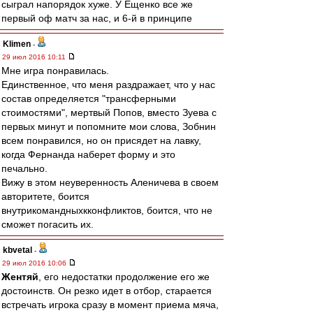
сыграл напорядок хуже. У Ещенко все же
первый оф матч за нас, и 6-й в принципе
Klimen
-
29 июл 2016 10:11
Мне игра понравилась.
Единственное, что меня раздражает, что у нас
состав определяется "трансферными
стоимостями", мертвый Попов, вместо Зуева с
первых минут и попомните мои слова, Зобнин
всем понравился, но он присядет на лавку,
когда Фернанда наберет форму и это
печально.
Вижу в этом неуверенность Аленичева в своем
авторитете, боится
внутрикомандныхкконфликтов, боится, что не
сможет погасить их.
kbvetal
-
29 июл 2016 10:06
Жентяй
, его недостатки продолжение его же
достоинств. Он резко идет в отбор, старается
встречать игрока сразу в момент приема мяча,