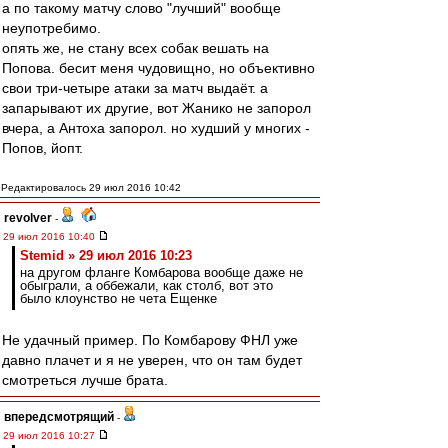
а по такому матчу слово "лучший" вообще
неупотребимо.
опять же, не стану всех собак вешать на
Попова. бесит меня чудовищно, но объективно
свои три-четыре атаки за матч выдаёт. а
запарывают их другие, вот Жанико не запорол
вчера, а Антоха запорол. но худший у многих -
Попов, йопт.
Редактировалось 29 июл 2016 10:42
revolver
-
29 июл 2016 10:40
Stemid » 29 июл 2016 10:23
на другом фланге Комбарова вообще даже не
обыграли, а оббежали, как столб, вот это
было клоунство не чета Ещенке
Не удачный пример. По Комбарову ФНЛ уже
давно плачет и я не уверен, что он там будет
смотреться лучше брата.
впередсмотрящий
-
29 июл 2016 10:27