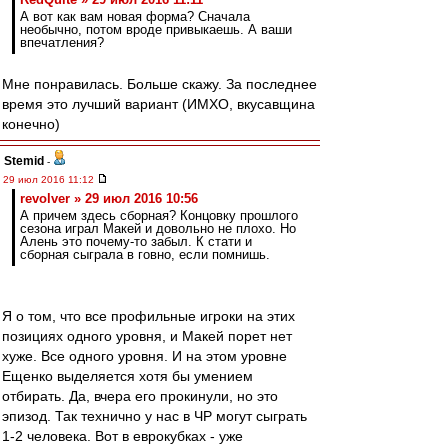
А вот как вам новая форма? Сначала
необычно, потом вроде привыкаешь. А ваши
впечатления?
Мне понравилась. Больше скажу. За последнее
время это лучший вариант (ИМХО, вкусавщина
конечно)
Stemid
-
29 июл 2016 11:12
revolver » 29 июл 2016 10:56
А причем здесь сборная? Концовку прошлого
сезона играл Макей и довольно не плохо. Но
Алень это почему-то забыл. К стати и
сборная сыграла в говно, если помнишь.
Я о том, что все профильные игроки на этих
позициях одного уровня, и Макей порет нет
хуже. Все одного уровня. И на этом уровне
Ещенко выделяется хотя бы умением
отбирать. Да, вчера его прокинули, но это
эпизод. Так технично у нас в ЧР могут сыграть
1-2 человека. Вот в еврокубках - уже