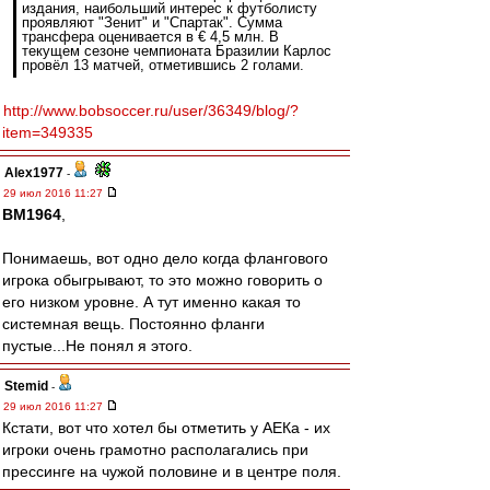
издания, наибольший интерес к футболисту
проявляют "Зенит" и "Спартак". Сумма
трансфера оценивается в € 4,5 млн. В
текущем сезоне чемпионата Бразилии Карлос
провёл 13 матчей, отметившись 2 голами.
http://www.bobsoccer.ru/user/36349/blog/?
item=349335
Alex1977
-
29 июл 2016 11:27
BM1964
,
Понимаешь, вот одно дело когда флангового
игрока обыгрывают, то это можно говорить о
его низком уровне. А тут именно какая то
системная вещь. Постоянно фланги
пустые...Не понял я этого.
Stemid
-
29 июл 2016 11:27
Кстати, вот что хотел бы отметить у АЕКа - их
игроки очень грамотно располагались при
прессинге на чужой половине и в центре поля.