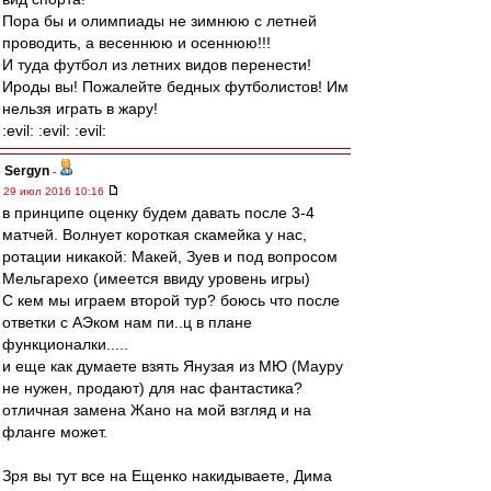
Пора бы и олимпиады не зимнюю с летней
проводить, а весеннюю и осеннюю!!!
И туда футбол из летних видов перенести!
Ироды вы! Пожалейте бедных футболистов! Им
нельзя играть в жару!
:evil: :evil: :evil:
Sergyn
-
29 июл 2016 10:16
в принципе оценку будем давать после 3-4
матчей. Волнует короткая скамейка у нас,
ротации никакой: Макей, Зуев и под вопросом
Мельгарехо (имеется ввиду уровень игры)
С кем мы играем второй тур? боюсь что после
ответки с АЭком нам пи..ц в плане
функционалки.....
и еще как думаете взять Янузая из МЮ (Мауру
не нужен, продают) для нас фантастика?
отличная замена Жано на мой взгляд и на
фланге может.
Зря вы тут все на Ещенко накидываете, Дима