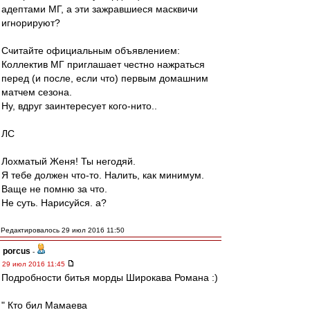
адептами МГ, а эти зажравшиеся масквичи
игнорируют?
Считайте официальным объявлением:
Коллектив МГ приглашает честно нажраться
перед (и после, если что) первым домашним
матчем сезона.
Ну, вдруг заинтересует кого-нито..
ЛС
Лохматый Женя! Ты негодяй.
Я тебе должен что-то. Налить, как минимум.
Ваще не помню за что.
Не суть. Нарисуйся. а?
Редактировалось 29 июл 2016 11:50
porcus
-
29 июл 2016 11:45
Подробности битья морды Широкава Романа :)
" Кто бил Мамаева