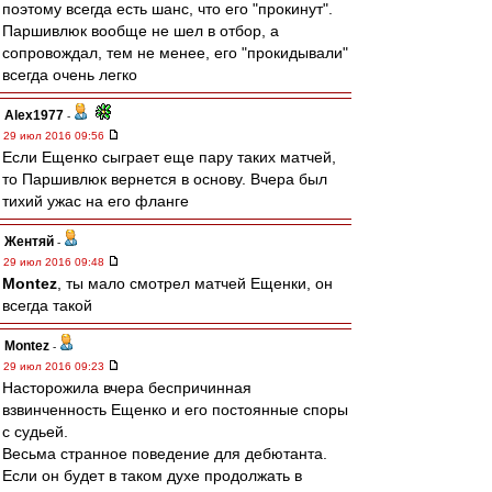
поэтому всегда есть шанс, что его "прокинут".
Паршивлюк вообще не шел в отбор, а
сопровождал, тем не менее, его "прокидывали"
всегда очень легко
Alex1977
-
29 июл 2016 09:56
Если Ещенко сыграет еще пару таких матчей,
то Паршивлюк вернется в основу. Вчера был
тихий ужас на его фланге
Жентяй
-
29 июл 2016 09:48
Montez
, ты мало смотрел матчей Ещенки, он
всегда такой
Montez
-
29 июл 2016 09:23
Насторожила вчера беспричинная
взвинченность Ещенко и его постоянные споры
с судьей.
Весьма странное поведение для дебютанта.
Если он будет в таком духе продолжать в