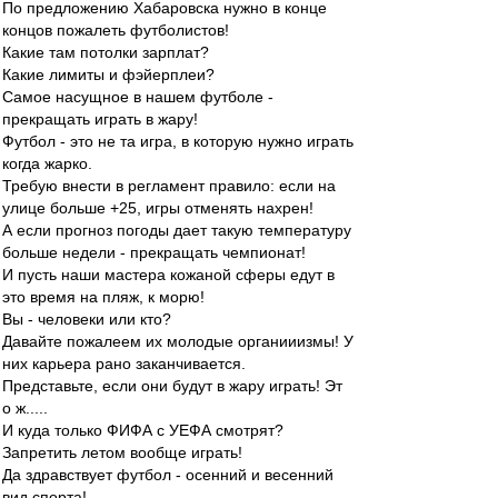
По предложению Хабаровска нужно в конце
концов пожалеть футболистов!
Какие там потолки зарплат?
Какие лимиты и фэйерплеи?
Самое насущное в нашем футболе -
прекращать играть в жару!
Футбол - это не та игра, в которую нужно играть
когда жарко.
Требую внести в регламент правило: если на
улице больше +25, игры отменять нахрен!
А если прогноз погоды дает такую температуру
больше недели - прекращать чемпионат!
И пусть наши мастера кожаной сферы едут в
это время на пляж, к морю!
Вы - человеки или кто?
Давайте пожалеем их молодые органииизмы! У
них карьера рано заканчивается.
Представьте, если они будут в жару играть! Эт
о ж.....
И куда только ФИФА с УЕФА смотрят?
Запретить летом вообще играть!
Да здравствует футбол - осенний и весенний
вид спорта!