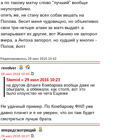
а по такому матчу слово "лучший" вообще
неупотребимо.
опять же, не стану всех собак вешать на
Попова. бесит меня чудовищно, но объективно
свои три-четыре атаки за матч выдаёт. а
запарывают их другие, вот Жанико не запорол
вчера, а Антоха запорол. но худший у многих -
Попов, йопт.
Редактировалось 29 июл 2016 10:42
revolver
-
29 июл 2016 10:40
Stemid » 29 июл 2016 10:23
на другом фланге Комбарова вообще даже не
обыграли, а оббежали, как столб, вот это
было клоунство не чета Ещенке
Не удачный пример. По Комбарову ФНЛ уже
давно плачет и я не уверен, что он там будет
смотреться лучше брата.
впередсмотрящий
-
29 июл 2016 10:27