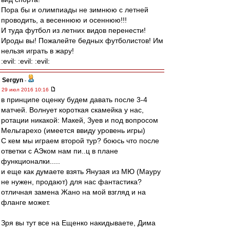
Пора бы и олимпиады не зимнюю с летней
проводить, а весеннюю и осеннюю!!!
И туда футбол из летних видов перенести!
Ироды вы! Пожалейте бедных футболистов! Им
нельзя играть в жару!
:evil: :evil: :evil:
Sergyn
-
29 июл 2016 10:16
в принципе оценку будем давать после 3-4
матчей. Волнует короткая скамейка у нас,
ротации никакой: Макей, Зуев и под вопросом
Мельгарехо (имеется ввиду уровень игры)
С кем мы играем второй тур? боюсь что после
ответки с АЭком нам пи..ц в плане
функционалки.....
и еще как думаете взять Янузая из МЮ (Мауру
не нужен, продают) для нас фантастика?
отличная замена Жано на мой взгляд и на
фланге может.
Зря вы тут все на Ещенко накидываете, Дима