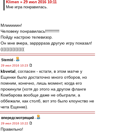
Klimen » 29 июл 2016 10:11
Мне игра понравилась.
Млииииин!
Человеку понравилась!!!!!!!!!!!!
Пойду настрою телевизор.
Он мне вчера, зарррраза другую игру показал!
((((((((((((((((
Stemid
-
29 июл 2016 10:23
kbvetal
, согласен - кстати, в этом матче у
Ещенки было достаточно много отборов, но
помним, конечно, лишь момент, когда его
прокинули (хотя до этого на другом фланге
Комбарова вообще даже не обыграли, а
оббежали, как столб, вот это было клоунство не
чета Ещенке).
впередсмотрящий
-
29 июл 2016 10:22
Правильно!