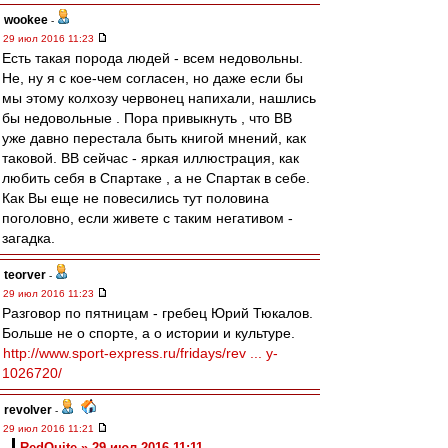
wookee
-
29 июл 2016 11:23
Есть такая порода людей - всем недовольны.
Не, ну я с кое-чем согласен, но даже если бы
мы этому колхозу червонец напихали, нашлись
бы недовольные . Пора привыкнуть , что ВВ
уже давно перестала быть книгой мнений, как
таковой. ВВ сейчас - яркая иллюстрация, как
любить себя в Спартаке , а не Спартак в себе.
Как Вы еще не повесились тут половина
поголовно, если живете с таким негативом -
загадка.
teorver
-
29 июл 2016 11:23
Разговор по пятницам - гребец Юрий Тюкалов.
Больше не о спорте, а о истории и культуре.
http://www.sport-express.ru/fridays/rev ... y-
1026720/
revolver
-
29 июл 2016 11:21
RedQuite » 29 июл 2016 11:11