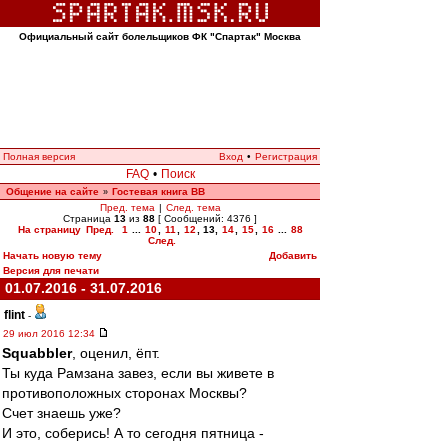
Официальный сайт болельщиков ФК "Спартак" Москва
Полная версия
Вход
•
Регистрация
FAQ
•
Поиск
Общение на сайте
Гостевая книга ВВ
»
Пред. тема
|
След. тема
Страница
13
из
88
[ Сообщений: 4376 ]
На страницу
Пред.
1
...
10
,
11
,
12
,
13
,
14
,
15
,
16
...
88
След.
Начать новую тему
Добавить
Версия для печати
01.07.2016 - 31.07.2016
flint
-
29 июл 2016 12:34
Squabbler
, оценил, ёпт.
Ты куда Рамзана завез, если вы живете в
противоположных сторонах Москвы?
Счет знаешь уже?
И это, соберись! А то сегодня пятница -