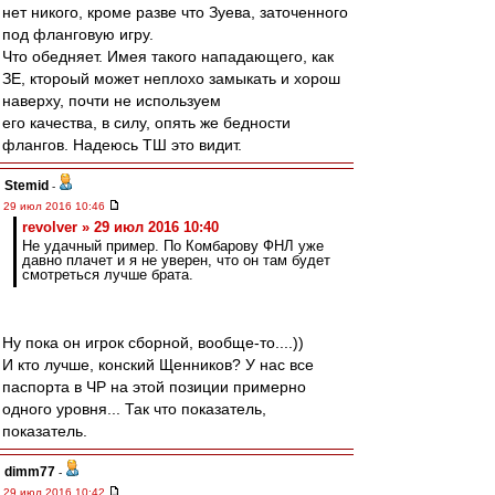
нет никого, кроме разве что Зуева, заточенного
под фланговую игру.
Что обедняет. Имея такого нападающего, как
ЗЕ, ктороый может неплохо замыкать и хорош
наверху, почти не используем
его качества, в силу, опять же бедности
флангов. Надеюсь ТШ это видит.
Stemid
-
29 июл 2016 10:46
revolver » 29 июл 2016 10:40
Не удачный пример. По Комбарову ФНЛ уже
давно плачет и я не уверен, что он там будет
смотреться лучше брата.
Ну пока он игрок сборной, вообще-то....))
И кто лучше, конский Щенников? У нас все
паспорта в ЧР на этой позиции примерно
одного уровня... Так что показатель,
показатель.
dimm77
-
29 июл 2016 10:42