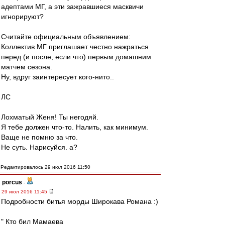
адептами МГ, а эти зажравшиеся масквичи
игнорируют?
Считайте официальным объявлением:
Коллектив МГ приглашает честно нажраться
перед (и после, если что) первым домашним
матчем сезона.
Ну, вдруг заинтересует кого-нито..
ЛС
Лохматый Женя! Ты негодяй.
Я тебе должен что-то. Налить, как минимум.
Ваще не помню за что.
Не суть. Нарисуйся. а?
Редактировалось 29 июл 2016 11:50
porcus
-
29 июл 2016 11:45
Подробности битья морды Широкава Романа :)
" Кто бил Мамаева