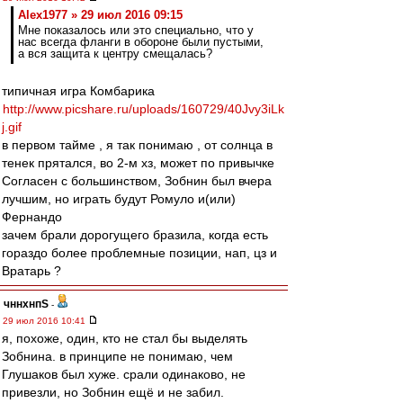
Alex1977 » 29 июл 2016 09:15
Мне показалось или это специально, что у
нас всегда фланги в обороне были пустыми,
а вся защита к центру смещалась?
типичная игра Комбарика
http://www.picshare.ru/uploads/160729/40Jvy3iLk
j.gif
в первом тайме , я так понимаю , от солнца в
тенек прятался, во 2-м хз, может по привычке
Согласен с большинством, Зобнин был вчера
лучшим, но играть будут Ромуло и(или)
Фернандо
зачем брали дорогущего бразила, когда есть
гораздо более проблемные позиции, нап, цз и
Вратарь ?
чннхнпS
-
29 июл 2016 10:41
я, похоже, один, кто не стал бы выделять
Зобнина. в принципе не понимаю, чем
Глушаков был хуже. срали одинаково, не
привезли, но Зобнин ещё и не забил.