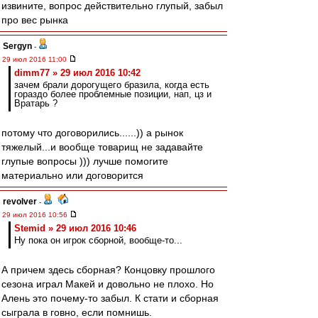
извините, вопрос действительно глупый, забыл
про вес рынка
Sergyn
-
29 июл 2016 11:00
dimm77 » 29 июл 2016 10:42
зачем брали дорогущего бразила, когда есть
гораздо более проблемные позиции, нап, цз и
Вратарь ?
потому что договорились......)) а рынок
тяжелый...и вообще товарищ не задавайте
глупые вопросы ))) лучше помогите
материально или договорится
revolver
-
29 июл 2016 10:56
Stemid » 29 июл 2016 10:46
Ну пока он игрок сборной, вообще-то...
А причем здесь сборная? Концовку прошлого
сезона играл Макей и довольно не плохо. Но
Алень это почему-то забыл. К стати и сборная
сыграла в говно, если помнишь.