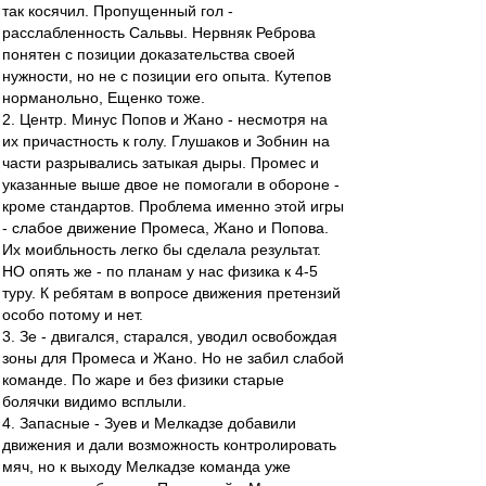
так косячил. Пропущенный гол -
расслабленность Сальвы. Нервняк Реброва
понятен с позиции доказательства своей
нужности, но не с позиции его опыта. Кутепов
норманольно, Ещенко тоже.
2. Центр. Минус Попов и Жано - несмотря на
их причастность к голу. Глушаков и Зобнин на
части разрывались затыкая дыры. Промес и
указанные выше двое не помогали в обороне -
кроме стандартов. Проблема именно этой игры
- слабое движение Промеса, Жано и Попова.
Их моибльность легко бы сделала результат.
НО опять же - по планам у нас физика к 4-5
туру. К ребятам в вопросе движения претензий
особо потому и нет.
3. Зе - двигался, старался, уводил освобождая
зоны для Промеса и Жано. Но не забил слабой
команде. По жаре и без физики старые
болячки видимо всплыли.
4. Запасные - Зуев и Мелкадзе добавили
движения и дали возможность контролировать
мяч, но к выходу Мелкадзе команда уже