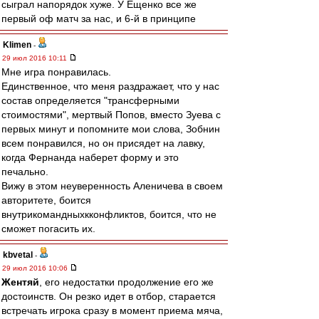
сыграл напорядок хуже. У Ещенко все же
первый оф матч за нас, и 6-й в принципе
Klimen
-
29 июл 2016 10:11
Мне игра понравилась.
Единственное, что меня раздражает, что у нас
состав определяется "трансферными
стоимостями", мертвый Попов, вместо Зуева с
первых минут и попомните мои слова, Зобнин
всем понравился, но он присядет на лавку,
когда Фернанда наберет форму и это
печально.
Вижу в этом неуверенность Аленичева в своем
авторитете, боится
внутрикомандныхкконфликтов, боится, что не
сможет погасить их.
kbvetal
-
29 июл 2016 10:06
Жентяй
, его недостатки продолжение его же
достоинств. Он резко идет в отбор, старается
встречать игрока сразу в момент приема мяча,