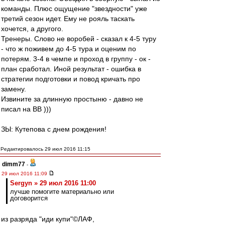
команды. Плюс ощущение "звездности" уже
третий сезон идет. Ему не рояль таскать
хочется, а другого.
Тренеры. Слово не воробей - сказал к 4-5 туру
- что ж поживем до 4-5 тура и оценим по
потерям. 3-4 в чемпе и проход в группу - ок -
план сработал. Иной результат - ошибка в
стратегии подготовки и повод кричать про
замену.
Извините за длинную простыню - давно не
писал на ВВ )))
ЗЫ: Кутепова с днем рождения!
Редактировалось 29 июл 2016 11:15
dimm77
-
29 июл 2016 11:09
Sergyn » 29 июл 2016 11:00
лучше помогите материально или
договорится
из разряда "иди купи"©ЛАФ,