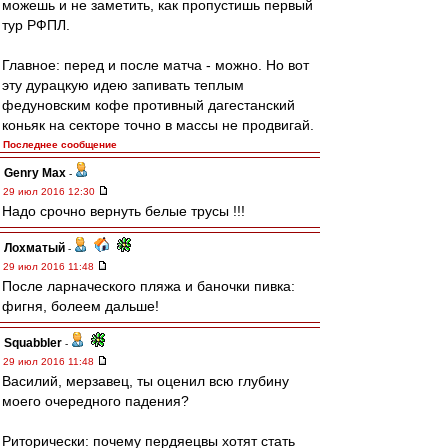
можешь и не заметить, как пропустишь первый
тур РФПЛ.
Главное: перед и после матча - можно. Но вот
эту дурацкую идею запивать теплым
федуновским кофе противный дагестанский
коньяк на секторе точно в массы не продвигай.
Последнее сообщение
Genry Max
-
29 июл 2016 12:30
Надо срочно вернуть белые трусы !!!
Лохматый
-
29 июл 2016 11:48
После ларначеского пляжа и баночки пивка:
фигня, болеем дальше!
Squabbler
-
29 июл 2016 11:48
Василий, мерзавец, ты оценил всю глубину
моего очередного падения?
Риторически: почему пердяецвы хотят стать