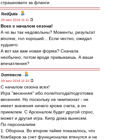
страшновато за фланги.
RedQuite
-
29 июл 2016 11:11
Всех с началом сезона!
А чо вы так недовольны? Моменты, результат
вполне, гол хороший... Если честно, ожидал
худшего.
А вот как вам новая форма? Сначала
необычно, потом вроде привыкаешь. А ваши
впечатления?
Dominecne
-
29 июл 2016 11:10
С началом сезона всех!
Игра "весенняя" ибо поле/погода/подготовка
весенняя. Но поскольку не чемпионат - не
имеет значения ничего кроме счета, а он
приемлем. С Арсеналом будет другой спрос,
может и другая игра. Кипр дома вынесем.
По персоналиям:
1. Оборона. Во втором тайме показалось, что
Комбаров за счет функционалки втянулся и не