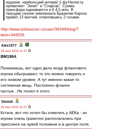
издания, наибольший интерес к футболисту
проявляют "Зенит" и "Спартак". Сумма
трансфера оценивается в € 4,5 млн. В
текущем сезоне чемпионата Бразилии Карлос
провёл 13 матчей, отметившись 2 голами.
http://www.bobsoccer.ru/user/36349/blog/?
item=349335
Alex1977
-
29 июл 2016 11:27
BM1964
,
Понимаешь, вот одно дело когда флангового
игрока обыгрывают, то это можно говорить о
его низком уровне. А тут именно какая то
системная вещь. Постоянно фланги
пустые...Не понял я этого.
Stemid
-
29 июл 2016 11:27
Кстати, вот что хотел бы отметить у АЕКа - их
игроки очень грамотно располагались при
прессинге на чужой половине и в центре поля.