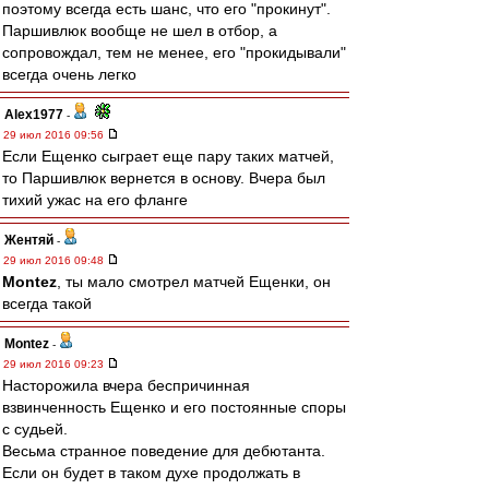
поэтому всегда есть шанс, что его "прокинут".
Паршивлюк вообще не шел в отбор, а
сопровождал, тем не менее, его "прокидывали"
всегда очень легко
Alex1977
-
29 июл 2016 09:56
Если Ещенко сыграет еще пару таких матчей,
то Паршивлюк вернется в основу. Вчера был
тихий ужас на его фланге
Жентяй
-
29 июл 2016 09:48
Montez
, ты мало смотрел матчей Ещенки, он
всегда такой
Montez
-
29 июл 2016 09:23
Насторожила вчера беспричинная
взвинченность Ещенко и его постоянные споры
с судьей.
Весьма странное поведение для дебютанта.
Если он будет в таком духе продолжать в