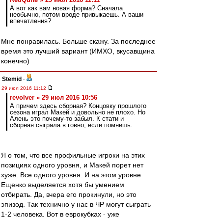
А вот как вам новая форма? Сначала
необычно, потом вроде привыкаешь. А ваши
впечатления?
Мне понравилась. Больше скажу. За последнее
время это лучший вариант (ИМХО, вкусавщина
конечно)
Stemid
-
29 июл 2016 11:12
revolver » 29 июл 2016 10:56
А причем здесь сборная? Концовку прошлого
сезона играл Макей и довольно не плохо. Но
Алень это почему-то забыл. К стати и
сборная сыграла в говно, если помнишь.
Я о том, что все профильные игроки на этих
позициях одного уровня, и Макей порет нет
хуже. Все одного уровня. И на этом уровне
Ещенко выделяется хотя бы умением
отбирать. Да, вчера его прокинули, но это
эпизод. Так технично у нас в ЧР могут сыграть
1-2 человека. Вот в еврокубках - уже