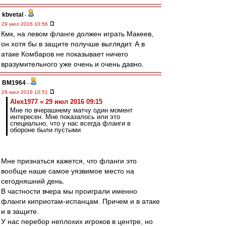
kbvetal
-
29 июл 2016 10:56
Кмк, на левом фланге должен играть Макеев,
он хотя бы в защите получше выглядит. А в
атаке Комбаров не показывает ничего
вразумительного уже очень и очень давно.
BM1964
-
29 июл 2016 10:51
Alex1977 » 29 июл 2016 09:15
Мне по вчерашнему матчу один момент
интересен. Мне показалось или это
специально, что у нас всегда фланги в
обороне были пустыми
Мне признаться кажется, что фланги это
вообще наше самое уязвимое место на
сегодняшний день.
В частности вчера мы проиграли именно
фланги киприотам-испанцам. Причем и в атаке
и в защите.
У нас перебор неплохих игроков в центре, но