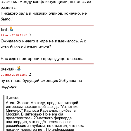
выскочил между конфликтующими, пытаясь их
разнять.
Никакого зала и никаких блинов, конечно, не
было."
brd
-
29 июл 2016 11:44
Ожидаемо ничего в игре не изменилось. А с
чего было ей измениться?
Нас ждет повторение предыдущего сезона.
Жентяй
-
29 июл 2016 11:42
ну вот наш будущий сменщик ЗеЛуиша на
подходе
Цитата
Агент Жорже Машаду, представляющий
интересы восходящей звезды "Атлетико
Минейро" Карлоса Карвальо, прибыл в
Москву. В интервью Hoje em dia
представитель 20-летнего форварда
подтвердил, что ведёт переговоры с
российскими клубами, но отметил, что пока
никаких новостей нет. По информации