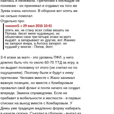
наелась и небежала. Претензий к Мелкадзе не
понимаю - он принимал и отдавал на того же
Зуева очень неплохо. В обороне вот опять же
не сильно помогал
Отдельно про:
чннхнпS » 29 июл 2016 10:41
опять же, не стану всех собак вешать на
Попова. бесит меня чудовищно, но
объективно свои три-четыре атаки за матч
выдаёт. а запарывают их другие, вот Жанико
не запорол вчера, а Антоха запорол. но
худший у многих - Попов, йопт.
3-4 атаки за матч - это уровень ПФЛ. у него
дожлно быть что то около 60-70 ТТД за игру, а
он выдает половину от этого (не считал но по
ощущениям). Поэтому были и будут к нему
претензии. Человек вместе с Жано занимал
важную позицию, но вместе с Комбаровым
провалил свой фланг и почти ничего не создал
впереди. Замена справедлива. Если не
прибавит в мобильности и жесткости - в первых
списках на выход вместе с Комбаровым. У
Димы уже традиция медленно форму набирать
в начале сезона. Съездил в сборную - выпал из