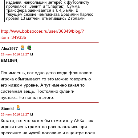
издания, наибольший интерес к футболисту
проявляют "Зенит" и "Спартак". Сумма
трансфера оценивается в € 4,5 млн. В
текущем сезоне чемпионата Бразилии Карлос
провёл 13 матчей, отметившись 2 голами.
http://www.bobsoccer.ru/user/36349/blog/?
item=349335
Alex1977
-
29 июл 2016 11:27
BM1964
,
Понимаешь, вот одно дело когда флангового
игрока обыгрывают, то это можно говорить о
его низком уровне. А тут именно какая то
системная вещь. Постоянно фланги
пустые...Не понял я этого.
Stemid
-
29 июл 2016 11:27
Кстати, вот что хотел бы отметить у АЕКа - их
игроки очень грамотно располагались при
прессинге на чужой половине и в центре поля.