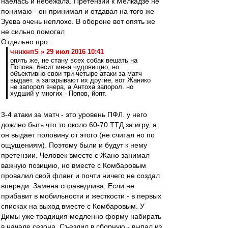
наелась и небежала. Претензий к Мелкадзе не
понимаю - он принимал и отдавал на того же
Зуева очень неплохо. В обороне вот опять же
не сильно помогал
Отдельно про:
чннхнпS » 29 июл 2016 10:41
опять же, не стану всех собак вешать на
Попова. бесит меня чудовищно, но
объективно свои три-четыре атаки за матч
выдаёт. а запарывают их другие, вот Жанико
не запорол вчера, а Антоха запорол. но
худший у многих - Попов, йопт.
3-4 атаки за матч - это уровень ПФЛ. у него
дожлно быть что то около 60-70 ТТД за игру, а
он выдает половину от этого (не считал но по
ощущениям). Поэтому были и будут к нему
претензии. Человек вместе с Жано занимал
важную позицию, но вместе с Комбаровым
провалил свой фланг и почти ничего не создал
впереди. Замена справедлива. Если не
прибавит в мобильности и жесткости - в первых
списках на выход вместе с Комбаровым. У
Димы уже традиция медленно форму набирать
в начале сезона. Съездил в сборную - выпал из