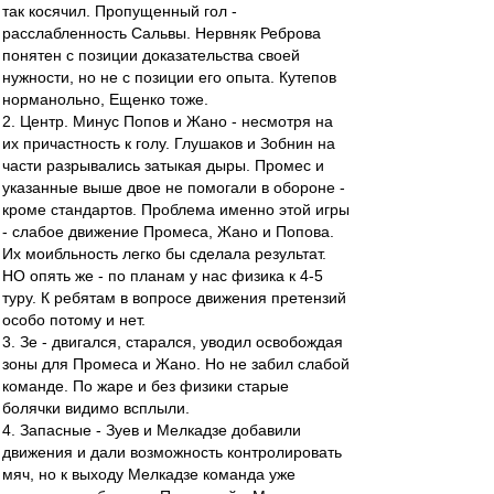
так косячил. Пропущенный гол -
расслабленность Сальвы. Нервняк Реброва
понятен с позиции доказательства своей
нужности, но не с позиции его опыта. Кутепов
норманольно, Ещенко тоже.
2. Центр. Минус Попов и Жано - несмотря на
их причастность к голу. Глушаков и Зобнин на
части разрывались затыкая дыры. Промес и
указанные выше двое не помогали в обороне -
кроме стандартов. Проблема именно этой игры
- слабое движение Промеса, Жано и Попова.
Их моибльность легко бы сделала результат.
НО опять же - по планам у нас физика к 4-5
туру. К ребятам в вопросе движения претензий
особо потому и нет.
3. Зе - двигался, старался, уводил освобождая
зоны для Промеса и Жано. Но не забил слабой
команде. По жаре и без физики старые
болячки видимо всплыли.
4. Запасные - Зуев и Мелкадзе добавили
движения и дали возможность контролировать
мяч, но к выходу Мелкадзе команда уже