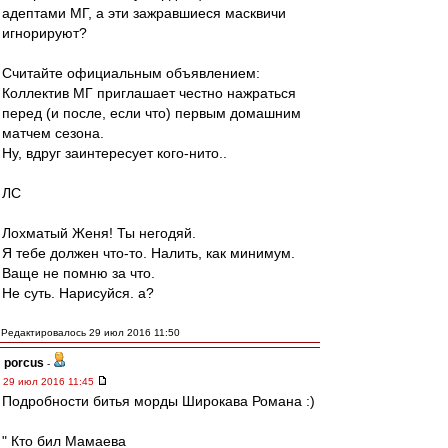
адептами МГ, а эти зажравшиеся масквичи
игнорируют?
Считайте официальным объявлением:
Коллектив МГ приглашает честно нажраться
перед (и после, если что) первым домашним
матчем сезона.
Ну, вдруг заинтересует кого-нито..
ЛС
Лохматый Женя! Ты негодяй.
Я тебе должен что-то. Налить, как минимум.
Ваще не помню за что.
Не суть. Нарисуйся. а?
Редактировалось 29 июл 2016 11:50
porcus
-
29 июл 2016 11:45
Подробности битья морды Широкава Романа :)
" Кто бил Мамаева