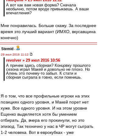
А вот как вам новая форма? Сначала
необычно, потом вроде привыкаешь. А ваши
впечатления?
Мне понравилась. Больше скажу. За последнее
время это лучший вариант (ИМХО, вкусавщина
конечно)
Stemid
-
29 июл 2016 11:12
revolver » 29 июл 2016 10:56
А причем здесь сборная? Концовку прошлого
сезона играл Макей и довольно не плохо. Но
Алень это почему-то забыл. К стати и
сборная сыграла в говно, если помнишь.
Я о том, что все профильные игроки на этих
позициях одного уровня, и Макей порет нет
хуже. Все одного уровня. И на этом уровне
Ещенко выделяется хотя бы умением
отбирать. Да, вчера его прокинули, но это
эпизод. Так технично у нас в ЧР могут сыграть
1-2 человека. Вот в еврокубках - уже