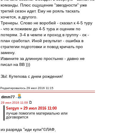
команды. Плюс ощущение "звездности" уже
третий сезон идет. Ему не рояль таскать
хочется, а другого.
Тренеры. Слово не воробей - сказал к 4-5 туру
- что ж поживем до 4-5 тура и оценим по
потерям. 3-4 в чемпе и проход в группу - ок -
план сработал. Иной результат - ошибка в
стратегии подготовки и повод кричать про
замену.
Извините за длинную простыню - давно не
писал на ВВ )))
ЗЫ: Кутепова с днем рождения!
Редактировалось 29 июл 2016 11:15
dimm77
-
29 июл 2016 11:09
Sergyn » 29 июл 2016 11:00
лучше помогите материально или
договорится
из разряда "иди купи"©ЛАФ,