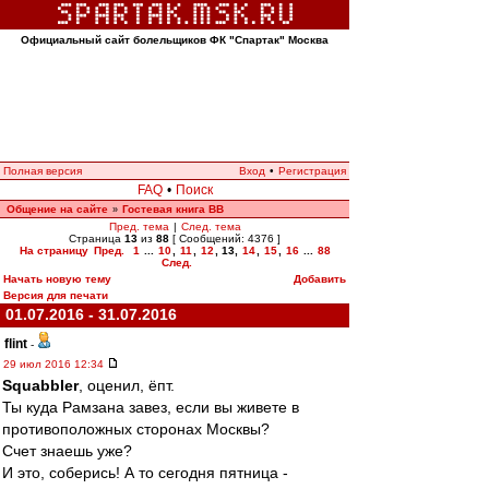
Официальный сайт болельщиков ФК "Спартак" Москва
Полная версия
Вход
•
Регистрация
FAQ
•
Поиск
Общение на сайте
Гостевая книга ВВ
»
Пред. тема
|
След. тема
Страница
13
из
88
[ Сообщений: 4376 ]
На страницу
Пред.
1
...
10
,
11
,
12
,
13
,
14
,
15
,
16
...
88
След.
Начать новую тему
Добавить
Версия для печати
01.07.2016 - 31.07.2016
flint
-
29 июл 2016 12:34
Squabbler
, оценил, ёпт.
Ты куда Рамзана завез, если вы живете в
противоположных сторонах Москвы?
Счет знаешь уже?
И это, соберись! А то сегодня пятница -