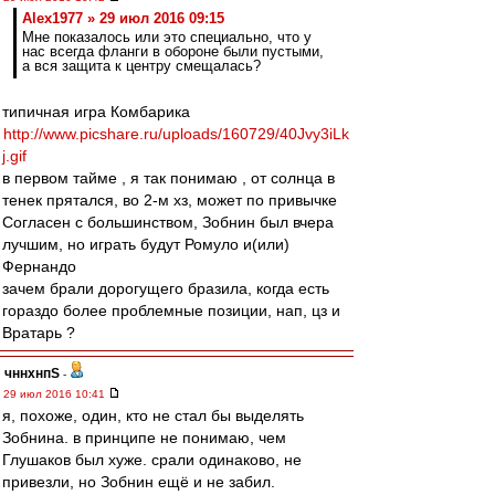
Alex1977 » 29 июл 2016 09:15
Мне показалось или это специально, что у
нас всегда фланги в обороне были пустыми,
а вся защита к центру смещалась?
типичная игра Комбарика
http://www.picshare.ru/uploads/160729/40Jvy3iLk
j.gif
в первом тайме , я так понимаю , от солнца в
тенек прятался, во 2-м хз, может по привычке
Согласен с большинством, Зобнин был вчера
лучшим, но играть будут Ромуло и(или)
Фернандо
зачем брали дорогущего бразила, когда есть
гораздо более проблемные позиции, нап, цз и
Вратарь ?
чннхнпS
-
29 июл 2016 10:41
я, похоже, один, кто не стал бы выделять
Зобнина. в принципе не понимаю, чем
Глушаков был хуже. срали одинаково, не
привезли, но Зобнин ещё и не забил.