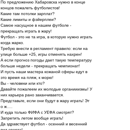
По предложению Хабаровска нужно в конце
концов пожалеть футболистов!
Какие там потолки зарплат?
Какие лимиты и фэйерплеи?
Самое насущное в нашем футболе -
прекращать играть в жару!
Футбол - это не та игра, в которую нужно играть
когда жарко.
Требую внести в регламент правило: если на
улице больше +25, игры отменять нахрен!
А если прогноз погоды дает такую температуру
больше недели - прекращать чемпионат!
И пусть наши мастера кожаной сферы едут в
это время на пляж, к морю!
Вы - человеки или кто?
Давайте пожалеем их молодые органииизмы! У
них карьера рано заканчивается.
Представьте, если они будут в жару играть! Эт
о ж.....
И куда только ФИФА с УЕФА смотрят?
Запретить летом вообще играть!
Да здравствует футбол - осенний и весенний
вид спорта!