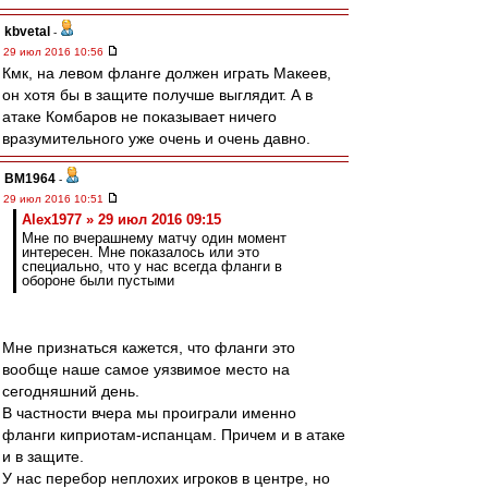
kbvetal
-
29 июл 2016 10:56
Кмк, на левом фланге должен играть Макеев,
он хотя бы в защите получше выглядит. А в
атаке Комбаров не показывает ничего
вразумительного уже очень и очень давно.
BM1964
-
29 июл 2016 10:51
Alex1977 » 29 июл 2016 09:15
Мне по вчерашнему матчу один момент
интересен. Мне показалось или это
специально, что у нас всегда фланги в
обороне были пустыми
Мне признаться кажется, что фланги это
вообще наше самое уязвимое место на
сегодняшний день.
В частности вчера мы проиграли именно
фланги киприотам-испанцам. Причем и в атаке
и в защите.
У нас перебор неплохих игроков в центре, но