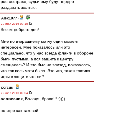
росгосстрахе, судьи ему будут щедро
раздавать желтые.
Alex1977
-
29 июл 2016 09:15
Ввсем доброго дня!
Мне по вчерашнему матчу один момент
интересен. Мне показалось или это
специально, что у нас всегда фланги в обороне
были пустыми, а вся защита к центру
смещалась? И это был не эпизод, показалось,
что так весь матч было. Это что, такая тактика
игры в защите что ли?
porcus
-
29 июл 2016 09:04
словесник
, Володя, браво!!! :))))
по игре как таковой.
Очень понравился Зобнин, был за его переход
изначально.
К слову, ему жара не помешала вчера летать