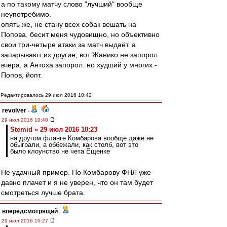
а по такому матчу слово "лучший" вообще
неупотребимо.
опять же, не стану всех собак вешать на
Попова. бесит меня чудовищно, но объективно
свои три-четыре атаки за матч выдаёт. а
запарывают их другие, вот Жанико не запорол
вчера, а Антоха запорол. но худший у многих -
Попов, йопт.
Редактировалось 29 июл 2016 10:42
revolver
-
29 июл 2016 10:40
Stemid » 29 июл 2016 10:23
на другом фланге Комбарова вообще даже не
обыграли, а оббежали, как столб, вот это
было клоунство не чета Ещенке
Не удачный пример. По Комбарову ФНЛ уже
давно плачет и я не уверен, что он там будет
смотреться лучше брата.
впередсмотрящий
-
29 июл 2016 10:27