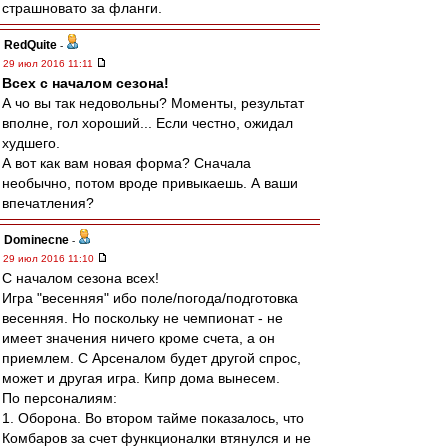
страшновато за фланги.
RedQuite
-
29 июл 2016 11:11
Всех с началом сезона!
А чо вы так недовольны? Моменты, результат
вполне, гол хороший... Если честно, ожидал
худшего.
А вот как вам новая форма? Сначала
необычно, потом вроде привыкаешь. А ваши
впечатления?
Dominecne
-
29 июл 2016 11:10
С началом сезона всех!
Игра "весенняя" ибо поле/погода/подготовка
весенняя. Но поскольку не чемпионат - не
имеет значения ничего кроме счета, а он
приемлем. С Арсеналом будет другой спрос,
может и другая игра. Кипр дома вынесем.
По персоналиям:
1. Оборона. Во втором тайме показалось, что
Комбаров за счет функционалки втянулся и не