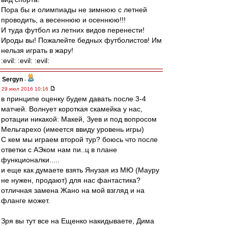
Пора бы и олимпиады не зимнюю с летней
проводить, а весеннюю и осеннюю!!!
И туда футбол из летних видов перенести!
Ироды вы! Пожалейте бедных футболистов! Им
нельзя играть в жару!
:evil: :evil: :evil:
Sergyn
-
29 июл 2016 10:16
в принципе оценку будем давать после 3-4
матчей. Волнует короткая скамейка у нас,
ротации никакой: Макей, Зуев и под вопросом
Мельгарехо (имеется ввиду уровень игры)
С кем мы играем второй тур? боюсь что после
ответки с АЭком нам пи..ц в плане
функционалки.....
и еще как думаете взять Янузая из МЮ (Мауру
не нужен, продают) для нас фантастика?
отличная замена Жано на мой взгляд и на
фланге может.
Зря вы тут все на Ещенко накидываете, Дима