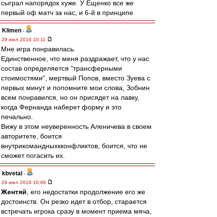
сыграл напорядок хуже. У Ещенко все же
первый оф матч за нас, и 6-й в принципе
Klimen
-
29 июл 2016 10:11
Мне игра понравилась.
Единственное, что меня раздражает, что у нас
состав определяется "трансферными
стоимостями", мертвый Попов, вместо Зуева с
первых минут и попомните мои слова, Зобнин
всем понравился, но он присядет на лавку,
когда Фернанда наберет форму и это
печально.
Вижу в этом неуверенность Аленичева в своем
авторитете, боится
внутрикомандныхкконфликтов, боится, что не
сможет погасить их.
kbvetal
-
29 июл 2016 10:06
Жентяй
, его недостатки продолжение его же
достоинств. Он резко идет в отбор, старается
встречать игрока сразу в момент приема мяча,