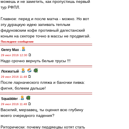
можешь и не заметить, как пропустишь первый
тур РФПЛ.
Главное: перед и после матча - можно. Но вот
эту дурацкую идею запивать теплым
федуновским кофе противный дагестанский
коньяк на секторе точно в массы не продвигай.
Последнее сообщение
Genry Max
-
29 июл 2016 12:30
Надо срочно вернуть белые трусы !!!
Лохматый
-
29 июл 2016 11:48
После ларначеского пляжа и баночки пивка:
фигня, болеем дальше!
Squabbler
-
29 июл 2016 11:48
Василий, мерзавец, ты оценил всю глубину
моего очередного падения?
Риторически: почему пердяецвы хотят стать