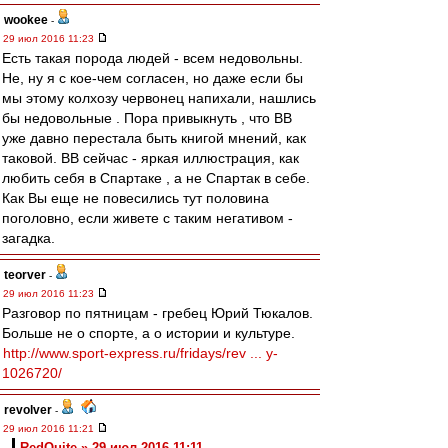
wookee
-
29 июл 2016 11:23
Есть такая порода людей - всем недовольны.
Не, ну я с кое-чем согласен, но даже если бы
мы этому колхозу червонец напихали, нашлись
бы недовольные . Пора привыкнуть , что ВВ
уже давно перестала быть книгой мнений, как
таковой. ВВ сейчас - яркая иллюстрация, как
любить себя в Спартаке , а не Спартак в себе.
Как Вы еще не повесились тут половина
поголовно, если живете с таким негативом -
загадка.
teorver
-
29 июл 2016 11:23
Разговор по пятницам - гребец Юрий Тюкалов.
Больше не о спорте, а о истории и культуре.
http://www.sport-express.ru/fridays/rev ... y-
1026720/
revolver
-
29 июл 2016 11:21
RedQuite » 29 июл 2016 11:11