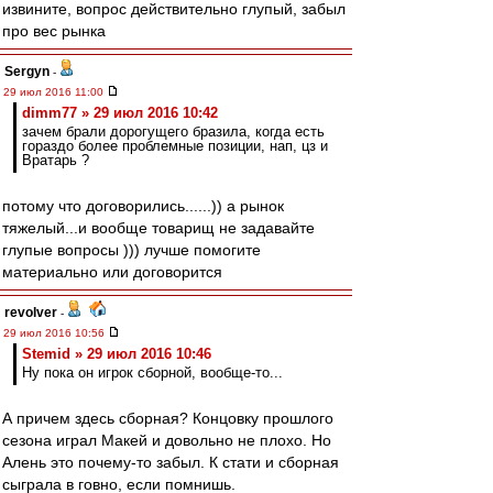
извините, вопрос действительно глупый, забыл
про вес рынка
Sergyn
-
29 июл 2016 11:00
dimm77 » 29 июл 2016 10:42
зачем брали дорогущего бразила, когда есть
гораздо более проблемные позиции, нап, цз и
Вратарь ?
потому что договорились......)) а рынок
тяжелый...и вообще товарищ не задавайте
глупые вопросы ))) лучше помогите
материально или договорится
revolver
-
29 июл 2016 10:56
Stemid » 29 июл 2016 10:46
Ну пока он игрок сборной, вообще-то...
А причем здесь сборная? Концовку прошлого
сезона играл Макей и довольно не плохо. Но
Алень это почему-то забыл. К стати и сборная
сыграла в говно, если помнишь.