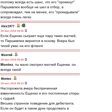
поэтому всегда есть шанс, что его "прокинут".
Паршивлюк вообще не шел в отбор, а
сопровождал, тем не менее, его "прокидывали"
всегда очень легко
Alex1977
-
29 июл 2016 09:56
Если Ещенко сыграет еще пару таких матчей,
то Паршивлюк вернется в основу. Вчера был
тихий ужас на его фланге
Жентяй
-
29 июл 2016 09:48
Montez
, ты мало смотрел матчей Ещенки, он
всегда такой
Montez
-
29 июл 2016 09:23
Насторожила вчера беспричинная
взвинченность Ещенко и его постоянные споры
с судьей.
Весьма странное поведение для дебютанта.
Если он будет в таком духе продолжать в