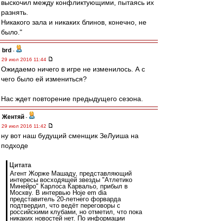
выскочил между конфликтующими, пытаясь их
разнять.
Никакого зала и никаких блинов, конечно, не
было."
brd
-
29 июл 2016 11:44
Ожидаемо ничего в игре не изменилось. А с
чего было ей измениться?
Нас ждет повторение предыдущего сезона.
Жентяй
-
29 июл 2016 11:42
ну вот наш будущий сменщик ЗеЛуиша на
подходе
Цитата
Агент Жорже Машаду, представляющий
интересы восходящей звезды "Атлетико
Минейро" Карлоса Карвальо, прибыл в
Москву. В интервью Hoje em dia
представитель 20-летнего форварда
подтвердил, что ведёт переговоры с
российскими клубами, но отметил, что пока
никаких новостей нет. По информации