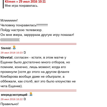
Klimen » 29 июл 2016 10:11
Мне игра понравилась.
Млииииин!
Человеку понравилась!!!!!!!!!!!!
Пойду настрою телевизор.
Он мне вчера, зарррраза другую игру показал!
((((((((((((((((
Stemid
-
29 июл 2016 10:23
kbvetal
, согласен - кстати, в этом матче у
Ещенки было достаточно много отборов, но
помним, конечно, лишь момент, когда его
прокинули (хотя до этого на другом фланге
Комбарова вообще даже не обыграли, а
оббежали, как столб, вот это было клоунство не
чета Ещенке).
впередсмотрящий
-
29 июл 2016 10:22
Правильно!