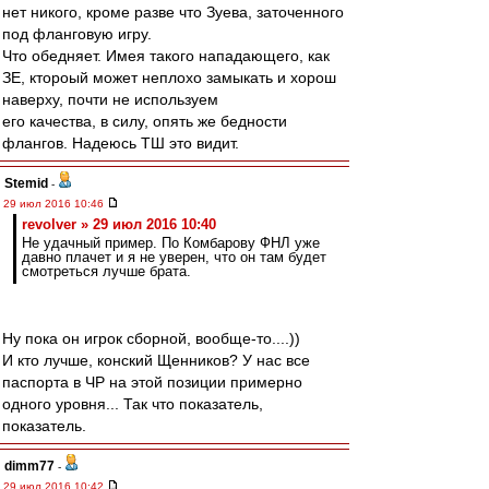
нет никого, кроме разве что Зуева, заточенного
под фланговую игру.
Что обедняет. Имея такого нападающего, как
ЗЕ, ктороый может неплохо замыкать и хорош
наверху, почти не используем
его качества, в силу, опять же бедности
флангов. Надеюсь ТШ это видит.
Stemid
-
29 июл 2016 10:46
revolver » 29 июл 2016 10:40
Не удачный пример. По Комбарову ФНЛ уже
давно плачет и я не уверен, что он там будет
смотреться лучше брата.
Ну пока он игрок сборной, вообще-то....))
И кто лучше, конский Щенников? У нас все
паспорта в ЧР на этой позиции примерно
одного уровня... Так что показатель,
показатель.
dimm77
-
29 июл 2016 10:42