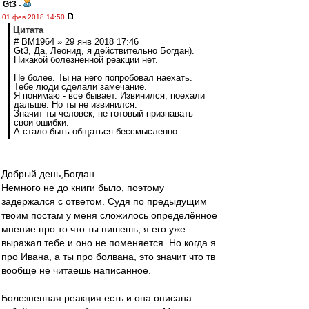
Gt3
-
01 фев 2018 14:50
Цитата
# BM1964 » 29 янв 2018 17:46
Gt3, Да, Леонид, я действительно Богдан).
Никакой болезненной реакции нет.
Не более. Ты на него попробовал наехать.
Тебе люди сделали замечание.
Я понимаю - все бывает. Извинился, поехали
дальше. Но ты не извинился.
Значит ты человек, не готовый признавать
свои ошибки.
А стало быть общаться бессмысленно.
Добрый день,Богдан.
Немного не до книги было, поэтому
задержался с ответом. Судя по предыдущим
твоим постам у меня сложилось определённое
мнение про то что ты пишешь, я его уже
выражал тебе и оно не поменяется. Но когда я
про Ивана, а ты про болвана, это значит что тв
вообще не читаешь написанное.
Болезненная реакция есть и она описана