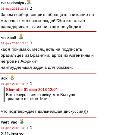
tver-udomlya
-
01 фев 2018 13:38
Зачем вообще спорить,обращать внимание на
мелочных,желочных людей?Это их только
раззадоривает,вы их ни в чем не убедите.
чннхнпS
-
01 фев 2018 13:35
как я понимаю, месяц есть на подписать
бразильцев из Бразилии, аргов из Аргентины и
негров из Африки?
наитруднейшая задача для бомжей.
agk
-
01 фев 2018 13:35
Stemid » 01 фев 2018 12:04
Вот теперь я четко вижу, что Вы тупо
троллите в стиле Тити.
Что подтверждает дальнейшая дискуссия)))
wert_vao
-
01 фев 2018 13:31
2 21-kratny