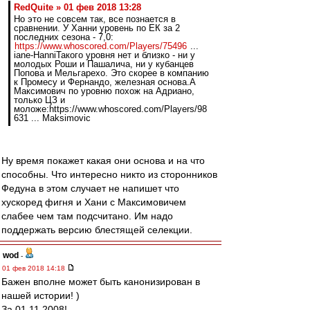
RedQuite » 01 фев 2018 13:28
Но это не совсем так, все познается в
сравнении. У Ханни уровень по ЕК за 2
последних сезона - 7,0:
https://www.whoscored.com/Players/75496
...
iane-HanniТакого уровня нет и близко - ни у
молодых Роши и Пашалича, ни у кубанцев
Попова и Мельгарехо. Это скорее в компанию
к Промесу и Фернандо, железная основа.А
Максимович по уровню похож на Адриано,
только ЦЗ и
моложе:https://www.whoscored.com/Players/98
631 ... Maksimovic
Ну время покажет какая они основа и на что
способны. Что интересно никто из сторонников
Федуна в этом случает не напишет что
хускоред фигня и Хани с Максимовичем
слабее чем там подсчитано. Им надо
поддержать версию блестящей селекции.
wod
-
01 фев 2018 14:18
Бажен вполне может быть канонизирован в
нашей истории! )
За 01.11.2008!