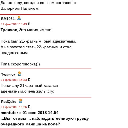
Да, по ходу, сегодня во всем согласен с
Валерием Палычем.
BM1964
-
01 фев 2018 15:43
Тулячок
, Это магия имени.
Пока был 21-кратным, был адекватным.
А не захотел стать 22-кратным и стал
неадекватным.
Типа скороговорка)))
Тулячок
-
01 фев 2018 15:33
Поначалу 21каратный казался
адекватным,очень жаль :cry:
RedQuite
-
01 фев 2018 15:26
mentufer » 01 фев 2018 14:54
...Вы готовы ... наблюдать ленивую трусцу
очередного маниша на поле?