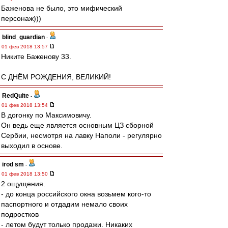
Баженова не было, это мифический
персонаж)))
blind_guardian
-
01 фев 2018 13:57
Никите Баженову 33.
С ДНЁМ РОЖДЕНИЯ, ВЕЛИКИЙ!
RedQuite
-
01 фев 2018 13:54
В догонку по Максимовичу.
Он ведь еще является основным ЦЗ сборной
Сербии, несмотря на лавку Наполи - регулярно
выходил в основе.
irod sm
-
01 фев 2018 13:50
2 ощущения.
- до конца российского окна возьмем кого-то
паспортного и отдадим немало своих
подростков
- летом будут только продажи. Никаких