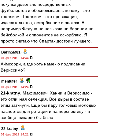
покупки довольно посредственных
футболистов и обосновываешь почему - это
троллизм. Троллизм - это провокация,
издевательство, оскорбление и эпатаж. Я
например Федуна не называю ни барином ни
бейсболкой и оппонентов не оскорбляю. Я
просто считаю что Спартак достоин лучшего.
BarinSM81
-
01 фев 2018 14:44
Аймсорри, а где хоть намек о подписании
Вериссимо?
mentufer
-
01 фев 2018 14:24
21-kratny
, Максимович, Ханни и Вериссимо -
это отличная селекция. Все дыры в составе
этим заткнули. Ещё бы пару толковых молодых
паспортов для ротации и на перспективу - и
вообще шикарно бы было
22-kratny
-
01 фев 2018 14:21