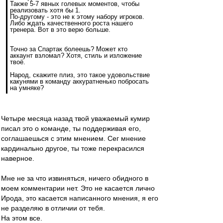
Также 5-7 явных голевых моментов, чтобы
реализовать хотя бы 1.
По-другому - это не к этому набору игроков.
Либо ждать качественного роста нашего
тренера. Вот в это верю больше.
Точно за Спартак болеешь? Может кто
аккаунт взломал? Хотя, стиль и изложение
твоё.
Народ, скажите плиз, это такое удовольствие
какунями в команду аккуратненько побросать
на умняке?
Четыре месяца назад твой уважаемый кумир
писал это о команде, ты поддерживая его,
соглашаешься с этим мнением. Сег мнение
кардинально другое, ты тоже перекрасился
наверное.
Мне не за что извиняться, ничего обидного в
моем комментарии нет. Это не касается лично
Ирода, это касается написанного мнения, я его
не разделяю в отличии от тебя.
На этом все.