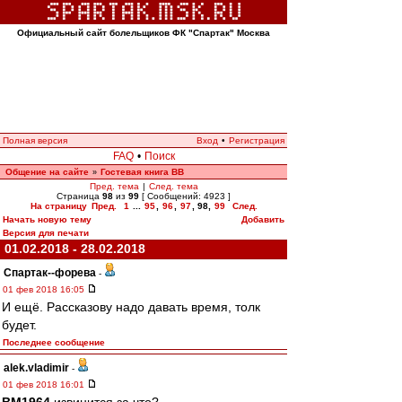
Официальный сайт болельщиков ФК "Спартак" Москва
Полная версия
Вход
•
Регистрация
FAQ
•
Поиск
Общение на сайте
Гостевая книга ВВ
»
Пред. тема
|
След. тема
Страница
98
из
99
[ Сообщений: 4923 ]
На страницу
Пред.
1
...
95
,
96
,
97
,
98
,
99
След.
Начать новую тему
Добавить
Версия для печати
01.02.2018 - 28.02.2018
Cпартак--форева
-
01 фев 2018 16:05
И ещё. Рассказову надо давать время, толк
будет.
Последнее сообщение
alek.vladimir
-
01 фев 2018 16:01