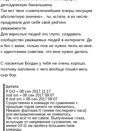
детсадовскую банальшину.
Так вот твои «симпатичнейшие юзеры несущие
абсолютную ахинею» , ты, кстати, в их числе,
придумали для себя свой рейтинг
уважаемости.
Для взрослых людей это глупо, создавать
сообщество уважаемых людей в интернете. Да
и бог с вами, только пож не нужно лезть ко мне
с идиотскими советам, что мне нужно делать.
С пасмятью Богдан у тебя не очень хорошо,
поэтому напомню с чего вообще пошёл весь
сыр бор.
Цитата
# Gt3 » 08 сен 2017 11:17
irod sm » 08 сен 2017 09:07
# irod sm » 08 сен 2017 09:07
Существенно в команде по сравнению с
прошлым годом ничего не изменилось.
Никаких фантазист( гениев последнего паса)
или меганаконечников не появилось.
Так что все то же самое. Выпученные глаза,
вспухшие от напряжения сухожилия, не
менее 10-11 км пробега большинством
команды.