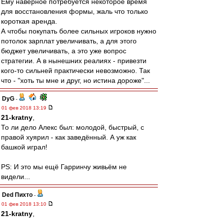
Ему наверное потребуется некоторое время
для восстановления формы, жаль что только
короткая аренда.
А чтобы покупать более сильных игроков нужно
потолок зарплат увеличивать, а для этого
бюджет увеличивать, а это уже вопрос
стратегии. А в нынешних реалиях - привезти
кого-то сильней практически невозможно. Так
что - "хоть ты мне и друг, но истина дороже"...
DyG
-
01 фев 2018 13:19
21-kratny
,
То ли дело Алекс был: молодой, быстрый, с
правой хуярил - как заведённый. А уж как
башкой играл!
PS: И это мы ещё Гарринчу живьём не
видели...
Ded Пихто
-
01 фев 2018 13:10
21-kratny
,