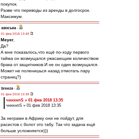
покупок.
Разве что переводы из аренды в долгосрок.
Максимум.
авоська
-
01 фев 2018 13:48
Meyer
,
Да?
А мне показалось,что ещё по-ходу первого
тайма он возмущался ужасающим количеством
брака от защитников.И не он один возмущался.
Может не поленишься назад отмотать пару
страниц?)
breeze
-
01 фев 2018 13:39
чннхнпS » 01 фев 2018 13:35
чннхнпS » 01 фев 2018 13:35
За неграми в Африку они не пойдут, для
расистов с болот это табу. Так что задача ещё
больше усложняется)))