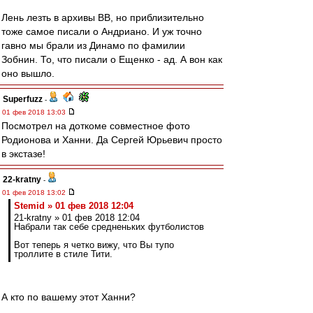
Лень лезть в архивы ВВ, но приблизительно
тоже самое писали о Андриано. И уж точно
гавно мы брали из Динамо по фамилии
Зобнин. То, что писали о Ещенко - ад. А вон как
оно вышло.
Superfuzz
-
01 фев 2018 13:03
Посмотрел на доткоме совместное фото
Родионова и Ханни. Да Сергей Юрьевич просто
в экстазе!
22-kratny
-
01 фев 2018 13:02
Stemid » 01 фев 2018 12:04
21-kratny » 01 фев 2018 12:04
Набрали так себе средненьких футболистов
Вот теперь я четко вижу, что Вы тупо
троллите в стиле Тити.
А кто по вашему этот Ханни?