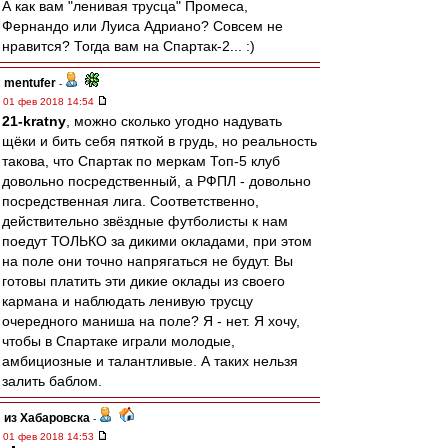
А как вам "ленивая трусца" Промеса,
Фернандо или Луиса Адриано? Совсем не
нравится? Тогда вам на Спартак-2... :)
mentufer
-
01 фев 2018 14:54
21-kratny
, можно сколько угодно надувать
щёки и бить себя пяткой в грудь, но реальность
такова, что Спартак по меркам Топ-5 клуб
довольно посредственный, а РФПЛ - довольно
посредственная лига. Соответственно,
действительно звёздные футболисты к нам
поедут ТОЛЬКО за дикими окладами, при этом
на поле они точно напрягаться не будут. Вы
готовы платить эти дикие оклады из своего
кармана и наблюдать ленивую трусцу
очередного маниша на поле? Я - нет. Я хочу,
чтобы в Спартаке играли молодые,
амбициозные и талантливые. А таких нельзя
залить баблом.
из Хабаровска
-
01 фев 2018 14:53