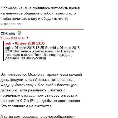
К сожаления, мне пришлось потратить время
на ненужное общение с тобой, вместо того
чтобы почитать книгу и обсудить что-то
интересное.
22-kratny
-
01 фев 2018 14:44
agk » 01 фев 2018 13:35
agk » 01 фев 2018 13:35 Stemid » 01 фев 2018
12:04Вот теперь я четко вижу, что Вы тупо
троллите в стиле Тити.Что подтверждает
дальнейшая дискуссия)))
Вот интересно. Можно тут практически каждый
день федунить, как Авоська, пить осанны
Федуну Измайлову и К за якобы блестящую
селекцию, хотя результаты Спатака с
приличным отставанием от первого места и
разгромом 0-7 в ЛЧ вроде бы не дают повода.
Это троллингом не считается.
А когда сомневаешься в целесообразности