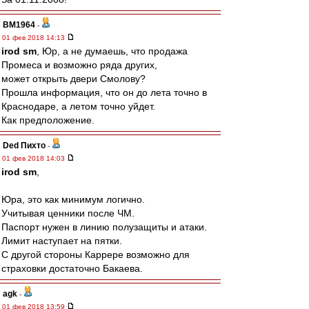
BM1964
-
01 фев 2018 14:13
irod sm
, Юр, а не думаешь, что продажа
Промеса и возможно ряда других,
может открыть двери Смолову?
Прошла информация, что он до лета точно в
Краснодаре, а летом точно уйдет.
Как предположение.
Ded Пихто
-
01 фев 2018 14:03
irod sm
,
Юра, это как минимум логично.
Учитывая ценники после ЧМ.
Паспорт нужен в линию полузащиты и атаки.
Лимит наступает на пятки.
С другой стороны Каррере возможно для
страховки достаточно Бакаева.
agk
-
01 фев 2018 13:59