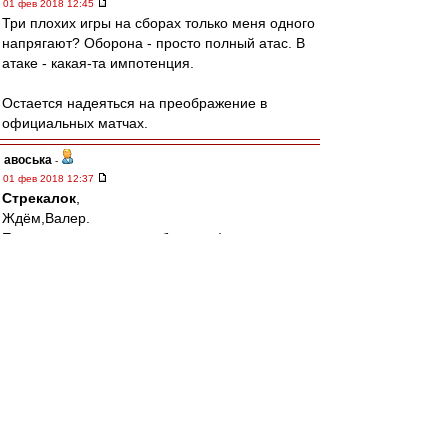
01 фев 2018 12:45
Три плохих игры на сборах только меня одного
напрягают? Оборона - просто полный атас. В
атаке - какая-та импотенция.
Остается надеяться на преображение в
официальных матчах.
авоська
-
01 фев 2018 12:37
Стрекалок
,
Ждём,Валер.
Если окажется столпом буду рад)
Tirox
-
01 фев 2018 12:11
Cтаканов » 01 фев 2018 11:23
в 20 лет марсело убрал роберто карлоса из
реала
Которому на тот момент стукнуло 34)))
BBKing
-