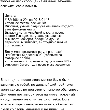
тобой же неск сообщениями ниже. Можешь
освежить свою память.
Цитата
# BM1964 » 29 янв 2018 01:18
Странное место, все же ВВ.
Впрочем, умные люди уже отмечали когда-то
этот феномен книги...
Бывает симпатичнейший юзер, а несет,
прости Господи, натуральную ахинею.
А бывает наоборот, вроде на дух не
переносишь "имярек", ан трудно с ним не
согласиться.
Вот у меня возникает регулярно такой
"когнитивный диссонанс" (извините за
матерное слово),
в отношении GT третьего. Будь у меня ИЛ -
отправил бы его туда первым же эшелоном.
В принципе, после этого можно было бы и
закончить с тобой, но дальнейший твой текст
меня удивил, но при этом он многое обьясняет.
Для меня нет авторитетов на книге, условный
«ирод» ничем не отличается от тебя. Есть
юзеры которых интересно читать, обычно это
люди со своим мнением и не пишущие