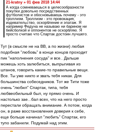
21-kratny » 01 фев 2018 14:44
А когда сомневаешься в целесообразности
покупки довольно посредственных
футболистов и обосновываешь почему - это
троллизм. Троллизм - это провокация,
издевательство, оскорбление и эпатаж. Я
например Федуна не называю ни барином ни
бейсболкой и оппонентов не оскорбляю. Я
просто считаю что Спартак достоин лучшего.
Тут (в смысле не на ВВ, а по жизни) любая
подобная "любовь" в конце концов проходит
пик "наполнения сосуда" и все.. Дальше
можешь хоть залюбиться, выпрыгивая из
штанов, говорить какие-то правильные вещи.
Все. Ты уже никто и звать тебя никак. Для
большинства собеседников. Тот же Тити тоже
очень "любил" Спартак, типа, тебя
любвеобильный был, ну прямо очень. И
настолько зае...бал всех, что на него просто
перестали обращать внимание. А потом, когда
он, в раже восстановления доверия к себе,
еще больше начинал "любить" Спартак, его
тупо забанили. Подумай над этим.