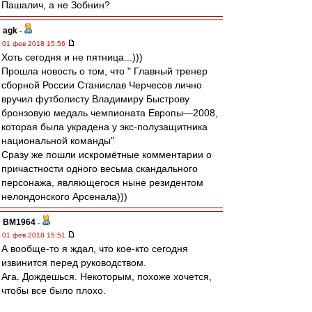
Пашалич, а не Зобнин?
agk
-
01 фев 2018 15:56
Хоть сегодня и не пятница...)))
Прошла новость о том, что " Главный тренер
сборной России Станислав Черчесов лично
вручил футболисту Владимиру Быстрову
бронзовую медаль чемпионата Европы—2008,
которая была украдена у экс-полузащитника
национальной команды"
Сразу же пошли искромётные комментарии о
причастности одного весьма скандального
персонажа, являющегося ныне резидентом
нелондонского Арсенала)))
BM1964
-
01 фев 2018 15:51
А вообще-то я ждал, что кое-кто сегодня
извинится перед руководством.
Ага. Дождешься. Некоторым, похоже хочется,
чтобы все было плохо.