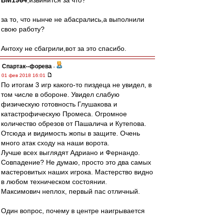
BM1964
,извинится за что?
за то, что нынче не абасрались,а выполнили
свою работу?
Антоху не сбагрили,вот за это спасибо.
Cпартак--форева
-
01 фев 2018 16:01
По итогам 3 игр какого-то пиздеца не увидел, в
том числе в обороне. Увидел слабую
физическую готовность Глушакова и
катастрофическую Промеса. Огромное
количество обрезов от Пашалича и Кутепова.
Отсюда и видимость жопы в защите. Очень
много атак сходу на наши ворота.
Лучше всех выглядят Адриано и Фернандо.
Совпадение? Не думаю, просто это два самых
мастеровитых наших игрока. Мастерство видно
в любом техническом состоянии.
Максимович неплох, первый пас отличный.
Один вопрос, почему в центре наигрывается