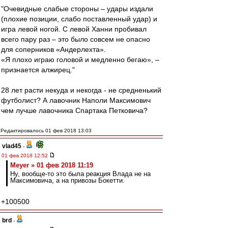
"Очевидные слабые стороны – удары издали
(плохие позиции, слабо поставленный удар) и
игра левой ногой. С левой Ханни пробивал
всего пару раз – это было совсем не опасно
для соперников «Андерлехта».
«Я плохо играю головой и медленно бегаю», –
признается алжирец."
28 лет расти некуда и некогда - не средненький
футболист? А лавочник Наполи Максимович
чем лучше лавочника Спартака Петковича?
Редактировалось 01 фев 2018 13:03
vlad45
-
01 фев 2018 12:52
Meyer » 01 фев 2018 11:19
Ну, вообще-то это была реакция Влада не на
Максимовича, а на привозы Бокетти.
+100500
brd
-