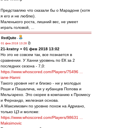
Представляю что сказали бы о Марадоне (хотя
я его и не люблю).
Маленького роста, лишний вес, не умеет
играть головой, ...
RedQuite
-
01 фев 2018 13:28
21-kratny » 01 фев 2018 13:02
Но это не совсем так, все познается в
сравнении. У Ханни уровень по ЕК за 2
последних сезона - 7,0:
https://www.whoscored.com/Players/75496 ...
iane-Hanni
Такого уровня нет и близко - ни у молодых
Роши и Пашалича, ни у кубанцев Попова и
Мельгарехо. Это скорее в компанию к Промесу
и Фернандо, железная основа.
А Максимович по уровню похож на Адриано,
только ЦЗ и моложе:
https://www.whoscored.com/Players/98631 ...
Maksimovic