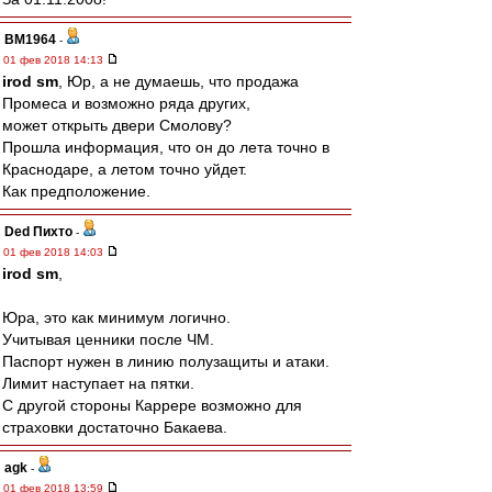
BM1964
-
01 фев 2018 14:13
irod sm
, Юр, а не думаешь, что продажа
Промеса и возможно ряда других,
может открыть двери Смолову?
Прошла информация, что он до лета точно в
Краснодаре, а летом точно уйдет.
Как предположение.
Ded Пихто
-
01 фев 2018 14:03
irod sm
,
Юра, это как минимум логично.
Учитывая ценники после ЧМ.
Паспорт нужен в линию полузащиты и атаки.
Лимит наступает на пятки.
С другой стороны Каррере возможно для
страховки достаточно Бакаева.
agk
-
01 фев 2018 13:59