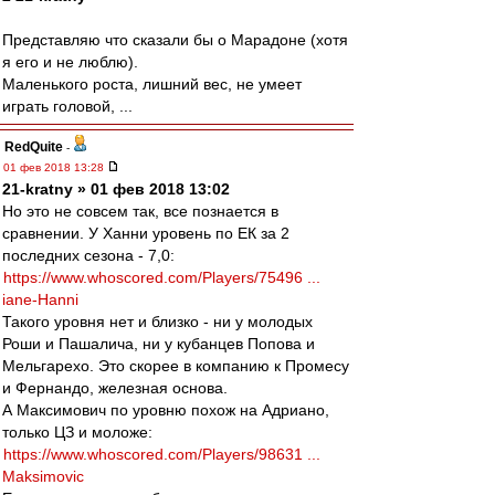
Представляю что сказали бы о Марадоне (хотя
я его и не люблю).
Маленького роста, лишний вес, не умеет
играть головой, ...
RedQuite
-
01 фев 2018 13:28
21-kratny » 01 фев 2018 13:02
Но это не совсем так, все познается в
сравнении. У Ханни уровень по ЕК за 2
последних сезона - 7,0:
https://www.whoscored.com/Players/75496 ...
iane-Hanni
Такого уровня нет и близко - ни у молодых
Роши и Пашалича, ни у кубанцев Попова и
Мельгарехо. Это скорее в компанию к Промесу
и Фернандо, железная основа.
А Максимович по уровню похож на Адриано,
только ЦЗ и моложе:
https://www.whoscored.com/Players/98631 ...
Maksimovic