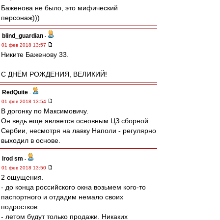
Баженова не было, это мифический
персонаж)))
blind_guardian
-
01 фев 2018 13:57
Никите Баженову 33.
С ДНЁМ РОЖДЕНИЯ, ВЕЛИКИЙ!
RedQuite
-
01 фев 2018 13:54
В догонку по Максимовичу.
Он ведь еще является основным ЦЗ сборной
Сербии, несмотря на лавку Наполи - регулярно
выходил в основе.
irod sm
-
01 фев 2018 13:50
2 ощущения.
- до конца российского окна возьмем кого-то
паспортного и отдадим немало своих
подростков
- летом будут только продажи. Никаких