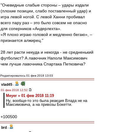
"Очевидные слабые стороны – удары издали
(плохие позиции, слабо поставленный удар) и
игра левой ногой. С левой Ханни пробивал
всего пару раз – это было совсем не опасно
для соперников «Андерлехта».
«Я плохо играю головой и медленно бегаю», –
признается алжирец."
28 лет расти некуда и некогда - не средненький
футболист? А лавочник Наполи Максимович
чем лучше лавочника Спартака Петковича?
Редактировалось 01 фев 2018 13:03
vlad45
-
01 фев 2018 12:52
Meyer » 01 фев 2018 11:19
Ну, вообще-то это была реакция Влада не на
Максимовича, а на привозы Бокетти.
+100500
brd
-