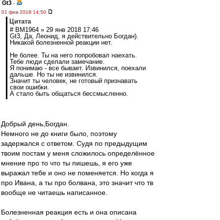
Gt3
-
01 фев 2018 14:50
Цитата
# BM1964 » 29 янв 2018 17:46
Gt3, Да, Леонид, я действительно Богдан).
Никакой болезненной реакции нет.
Не более. Ты на него попробовал наехать.
Тебе люди сделали замечание.
Я понимаю - все бывает. Извинился, поехали
дальше. Но ты не извинился.
Значит ты человек, не готовый признавать
свои ошибки.
А стало быть общаться бессмысленно.
Добрый день,Богдан.
Немного не до книги было, поэтому
задержался с ответом. Судя по предыдущим
твоим постам у меня сложилось определённое
мнение про то что ты пишешь, я его уже
выражал тебе и оно не поменяется. Но когда я
про Ивана, а ты про болвана, это значит что тв
вообще не читаешь написанное.
Болезненная реакция есть и она описана