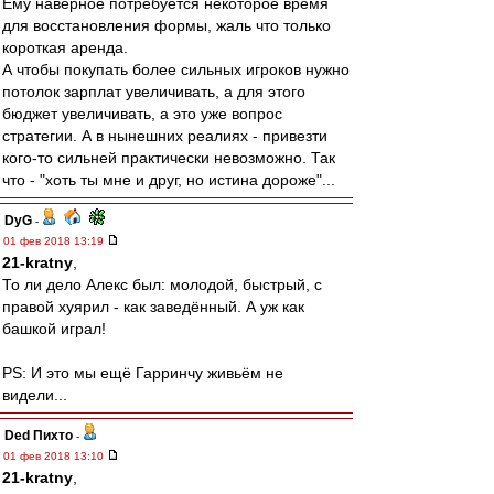
Ему наверное потребуется некоторое время
для восстановления формы, жаль что только
короткая аренда.
А чтобы покупать более сильных игроков нужно
потолок зарплат увеличивать, а для этого
бюджет увеличивать, а это уже вопрос
стратегии. А в нынешних реалиях - привезти
кого-то сильней практически невозможно. Так
что - "хоть ты мне и друг, но истина дороже"...
DyG
-
01 фев 2018 13:19
21-kratny
,
То ли дело Алекс был: молодой, быстрый, с
правой хуярил - как заведённый. А уж как
башкой играл!
PS: И это мы ещё Гарринчу живьём не
видели...
Ded Пихто
-
01 фев 2018 13:10
21-kratny
,