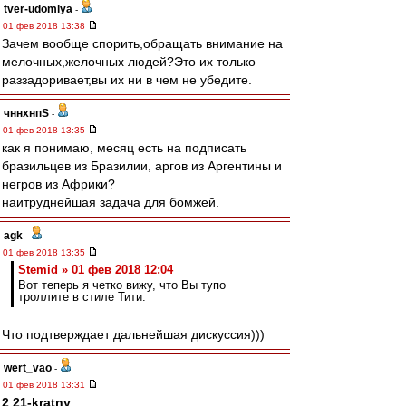
tver-udomlya
-
01 фев 2018 13:38
Зачем вообще спорить,обращать внимание на
мелочных,желочных людей?Это их только
раззадоривает,вы их ни в чем не убедите.
чннхнпS
-
01 фев 2018 13:35
как я понимаю, месяц есть на подписать
бразильцев из Бразилии, аргов из Аргентины и
негров из Африки?
наитруднейшая задача для бомжей.
agk
-
01 фев 2018 13:35
Stemid » 01 фев 2018 12:04
Вот теперь я четко вижу, что Вы тупо
троллите в стиле Тити.
Что подтверждает дальнейшая дискуссия)))
wert_vao
-
01 фев 2018 13:31
2 21-kratny