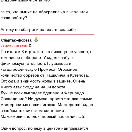
BM1964
,извинится за что?
за то, что нынче не абасрались,а выполнили
свою работу?
Антоху не сбагрили,вот за это спасибо.
Cпартак--форева
-
01 фев 2018 16:01
По итогам 3 игр какого-то пиздеца не увидел, в
том числе в обороне. Увидел слабую
физическую готовность Глушакова и
катастрофическую Промеса. Огромное
количество обрезов от Пашалича и Кутепова.
Отсюда и видимость жопы в защите. Очень
много атак сходу на наши ворота.
Лучше всех выглядят Адриано и Фернандо.
Совпадение? Не думаю, просто это два самых
мастеровитых наших игрока. Мастерство видно
в любом техническом состоянии.
Максимович неплох, первый пас отличный.
Один вопрос, почему в центре наигрывается