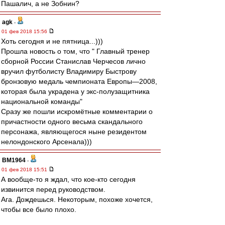
Пашалич, а не Зобнин?
agk
-
01 фев 2018 15:56
Хоть сегодня и не пятница...)))
Прошла новость о том, что " Главный тренер
сборной России Станислав Черчесов лично
вручил футболисту Владимиру Быстрову
бронзовую медаль чемпионата Европы—2008,
которая была украдена у экс-полузащитника
национальной команды"
Сразу же пошли искромётные комментарии о
причастности одного весьма скандального
персонажа, являющегося ныне резидентом
нелондонского Арсенала)))
BM1964
-
01 фев 2018 15:51
А вообще-то я ждал, что кое-кто сегодня
извинится перед руководством.
Ага. Дождешься. Некоторым, похоже хочется,
чтобы все было плохо.