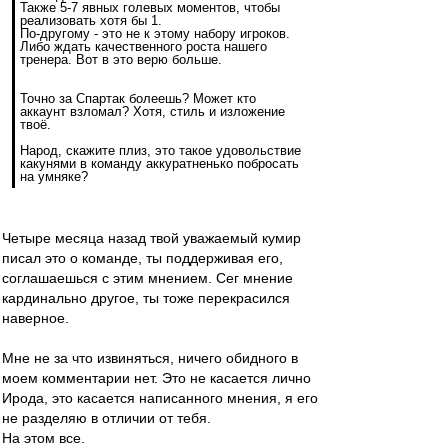
Также 5-7 явных голевых моментов, чтобы
реализовать хотя бы 1.
По-другому - это не к этому набору игроков.
Либо ждать качественного роста нашего
тренера. Вот в это верю больше.
Точно за Спартак болеешь? Может кто
аккаунт взломал? Хотя, стиль и изложение
твоё.
Народ, скажите плиз, это такое удовольствие
какунями в команду аккуратненько побросать
на умняке?
Четыре месяца назад твой уважаемый кумир
писал это о команде, ты поддерживая его,
соглашаешься с этим мнением. Сег мнение
кардинально другое, ты тоже перекрасился
наверное.
Мне не за что извиняться, ничего обидного в
моем комментарии нет. Это не касается лично
Ирода, это касается написанного мнения, я его
не разделяю в отличии от тебя.
На этом все.