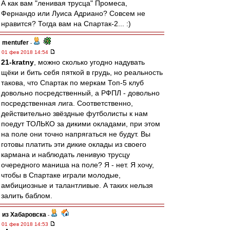
А как вам "ленивая трусца" Промеса,
Фернандо или Луиса Адриано? Совсем не
нравится? Тогда вам на Спартак-2... :)
mentufer
-
01 фев 2018 14:54
21-kratny
, можно сколько угодно надувать
щёки и бить себя пяткой в грудь, но реальность
такова, что Спартак по меркам Топ-5 клуб
довольно посредственный, а РФПЛ - довольно
посредственная лига. Соответственно,
действительно звёздные футболисты к нам
поедут ТОЛЬКО за дикими окладами, при этом
на поле они точно напрягаться не будут. Вы
готовы платить эти дикие оклады из своего
кармана и наблюдать ленивую трусцу
очередного маниша на поле? Я - нет. Я хочу,
чтобы в Спартаке играли молодые,
амбициозные и талантливые. А таких нельзя
залить баблом.
из Хабаровска
-
01 фев 2018 14:53