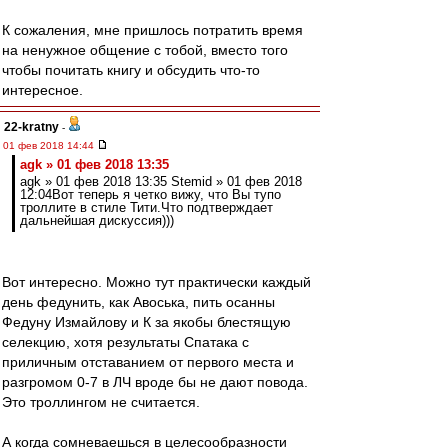
К сожаления, мне пришлось потратить время
на ненужное общение с тобой, вместо того
чтобы почитать книгу и обсудить что-то
интересное.
22-kratny
-
01 фев 2018 14:44
agk » 01 фев 2018 13:35
agk » 01 фев 2018 13:35 Stemid » 01 фев 2018
12:04Вот теперь я четко вижу, что Вы тупо
троллите в стиле Тити.Что подтверждает
дальнейшая дискуссия)))
Вот интересно. Можно тут практически каждый
день федунить, как Авоська, пить осанны
Федуну Измайлову и К за якобы блестящую
селекцию, хотя результаты Спатака с
приличным отставанием от первого места и
разгромом 0-7 в ЛЧ вроде бы не дают повода.
Это троллингом не считается.
А когда сомневаешься в целесообразности