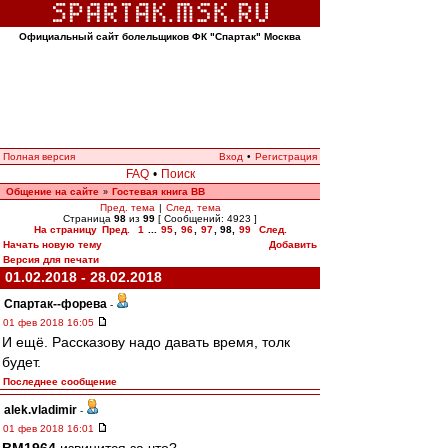
Официальный сайт болельщиков ФК "Спартак" Москва
Полная версия
Вход
•
Регистрация
FAQ
•
Поиск
Общение на сайте
Гостевая книга ВВ
»
Пред. тема
|
След. тема
Страница
98
из
99
[ Сообщений: 4923 ]
На страницу
Пред.
1
...
95
,
96
,
97
,
98
,
99
След.
Начать новую тему
Добавить
Версия для печати
01.02.2018 - 28.02.2018
Cпартак--форева
-
01 фев 2018 16:05
И ещё. Рассказову надо давать время, толк
будет.
Последнее сообщение
alek.vladimir
-
01 фев 2018 16:01