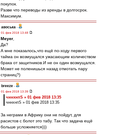
покупок.
Разве что переводы из аренды в долгосрок.
Максимум.
авоська
-
01 фев 2018 13:48
Meyer
,
Да?
А мне показалось,что ещё по-ходу первого
тайма он возмущался ужасающим количеством
брака от защитников.И не он один возмущался.
Может не поленишься назад отмотать пару
страниц?)
breeze
-
01 фев 2018 13:39
чннхнпS » 01 фев 2018 13:35
чннхнпS » 01 фев 2018 13:35
За неграми в Африку они не пойдут, для
расистов с болот это табу. Так что задача ещё
больше усложняется)))