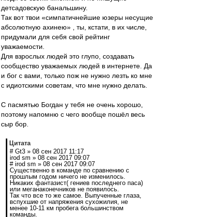
детсадовскую банальшину.
Так вот твои «симпатичнейшие юзеры несущие
абсолютную ахинею» , ты, кстати, в их числе,
придумали для себя свой рейтинг
уважаемости.
Для взрослых людей это глупо, создавать
сообщество уважаемых людей в интернете. Да
и бог с вами, только пож не нужно лезть ко мне
с идиотскими советам, что мне нужно делать.
С пасмятью Богдан у тебя не очень хорошо,
поэтому напомню с чего вообще пошёл весь
сыр бор.
Цитата
# Gt3 » 08 сен 2017 11:17
irod sm » 08 сен 2017 09:07
# irod sm » 08 сен 2017 09:07
Существенно в команде по сравнению с
прошлым годом ничего не изменилось.
Никаких фантазист( гениев последнего паса)
или меганаконечников не появилось.
Так что все то же самое. Выпученные глаза,
вспухшие от напряжения сухожилия, не
менее 10-11 км пробега большинством
команды.