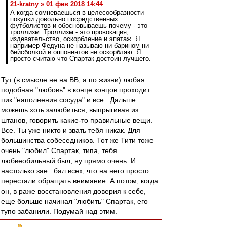
21-kratny » 01 фев 2018 14:44
А когда сомневаешься в целесообразности
покупки довольно посредственных
футболистов и обосновываешь почему - это
троллизм. Троллизм - это провокация,
издевательство, оскорбление и эпатаж. Я
например Федуна не называю ни барином ни
бейсболкой и оппонентов не оскорбляю. Я
просто считаю что Спартак достоин лучшего.
Тут (в смысле не на ВВ, а по жизни) любая
подобная "любовь" в конце концов проходит
пик "наполнения сосуда" и все.. Дальше
можешь хоть залюбиться, выпрыгивая из
штанов, говорить какие-то правильные вещи.
Все. Ты уже никто и звать тебя никак. Для
большинства собеседников. Тот же Тити тоже
очень "любил" Спартак, типа, тебя
любвеобильный был, ну прямо очень. И
настолько зае...бал всех, что на него просто
перестали обращать внимание. А потом, когда
он, в раже восстановления доверия к себе,
еще больше начинал "любить" Спартак, его
тупо забанили. Подумай над этим.