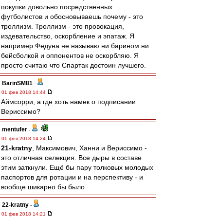
покупки довольно посредственных
футболистов и обосновываешь почему - это
троллизм. Троллизм - это провокация,
издевательство, оскорбление и эпатаж. Я
например Федуна не называю ни барином ни
бейсболкой и оппонентов не оскорбляю. Я
просто считаю что Спартак достоин лучшего.
BarinSM81
-
01 фев 2018 14:44
Аймсорри, а где хоть намек о подписании
Вериссимо?
mentufer
-
01 фев 2018 14:24
21-kratny
, Максимович, Ханни и Вериссимо -
это отличная селекция. Все дыры в составе
этим заткнули. Ещё бы пару толковых молодых
паспортов для ротации и на перспективу - и
вообще шикарно бы было
22-kratny
-
01 фев 2018 14:21