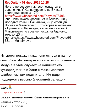
RedQuite » 01 фев 2018 13:28
Но это не совсем так, все познается в
сравнении. У Ханни уровень по ЕК за 2
последних сезона - 7,0:
https://www.whoscored.com/Players/75496
...
iane-HanniТакого уровня нет и близко - ни у
молодых Роши и Пашалича, ни у кубанцев
Попова и Мельгарехо. Это скорее в компанию
к Промесу и Фернандо, железная основа.А
Максимович по уровню похож на Адриано,
только ЦЗ и
моложе:https://www.whoscored.com/Players/98
631 ... Maksimovic
Ну время покажет какая они основа и на что
способны. Что интересно никто из сторонников
Федуна в этом случает не напишет что
хускоред фигня и Хани с Максимовичем
слабее чем там подсчитано. Им надо
поддержать версию блестящей селекции.
wod
-
01 фев 2018 14:18
Бажен вполне может быть канонизирован в
нашей истории! )
За 01.11.2008!