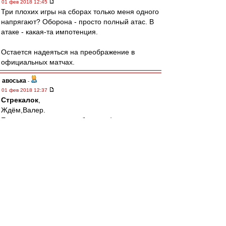
01 фев 2018 12:45
Три плохих игры на сборах только меня одного
напрягают? Оборона - просто полный атас. В
атаке - какая-та импотенция.
Остается надеяться на преображение в
официальных матчах.
авоська
-
01 фев 2018 12:37
Стрекалок
,
Ждём,Валер.
Если окажется столпом буду рад)
Tirox
-
01 фев 2018 12:11
Cтаканов » 01 фев 2018 11:23
в 20 лет марсело убрал роберто карлоса из
реала
Которому на тот момент стукнуло 34)))
BBKing
-