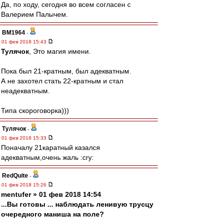
Да, по ходу, сегодня во всем согласен с
Валерием Палычем.
BM1964
-
01 фев 2018 15:43
Тулячок
, Это магия имени.
Пока был 21-кратным, был адекватным.
А не захотел стать 22-кратным и стал
неадекватным.
Типа скороговорка)))
Тулячок
-
01 фев 2018 15:33
Поначалу 21каратный казался
адекватным,очень жаль :cry:
RedQuite
-
01 фев 2018 15:26
mentufer » 01 фев 2018 14:54
...Вы готовы ... наблюдать ленивую трусцу
очередного маниша на поле?