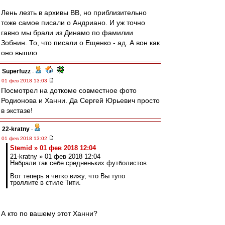
Лень лезть в архивы ВВ, но приблизительно
тоже самое писали о Андриано. И уж точно
гавно мы брали из Динамо по фамилии
Зобнин. То, что писали о Ещенко - ад. А вон как
оно вышло.
Superfuzz
-
01 фев 2018 13:03
Посмотрел на доткоме совместное фото
Родионова и Ханни. Да Сергей Юрьевич просто
в экстазе!
22-kratny
-
01 фев 2018 13:02
Stemid » 01 фев 2018 12:04
21-kratny » 01 фев 2018 12:04
Набрали так себе средненьких футболистов
Вот теперь я четко вижу, что Вы тупо
троллите в стиле Тити.
А кто по вашему этот Ханни?