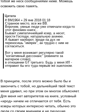
тобой же неск сообщениями ниже. Можешь
освежить свою память.
Цитата
# BM1964 » 29 янв 2018 01:18
Странное место, все же ВВ.
Впрочем, умные люди уже отмечали когда-то
этот феномен книги...
Бывает симпатичнейший юзер, а несет,
прости Господи, натуральную ахинею.
А бывает наоборот, вроде на дух не
переносишь "имярек", ан трудно с ним не
согласиться.
Вот у меня возникает регулярно такой
"когнитивный диссонанс" (извините за
матерное слово),
в отношении GT третьего. Будь у меня ИЛ -
отправил бы его туда первым же эшелоном.
В принципе, после этого можно было бы и
закончить с тобой, но дальнейший твой текст
меня удивил, но при этом он многое обьясняет.
Для меня нет авторитетов на книге, условный
«ирод» ничем не отличается от тебя. Есть
юзеры которых интересно читать, обычно это
люди со своим мнением и не пишущие