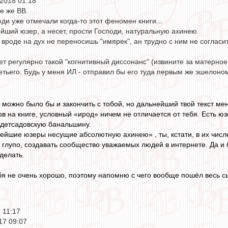
2018 01:18
е же ВВ.
и уже отмечали когда-то этот феномен книги...
йший юзер, а несет, прости Господи, натуральную ахинею.
 вроде на дух не переносишь "имярек", ан трудно с ним не согласи
ет регулярно такой "когнитивный диссонанс" (извините за матерное
тьего. Будь у меня ИЛ - отправил бы его туда первым же эшелоно
 можно было бы и закончить с тобой, но дальнейший твой текст мен
ов на книге, условный «ирод» ничем не отличается от тебя. Есть ю
детсадовскую банальшину.
нейшие юзеры несущие абсолютную ахинею» , ты, кстати, в их числ
глупо, создавать сообщество уважаемых людей в интернете. Да и б
делать.
бя не очень хорошо, поэтому напомню с чего вообще пошёл весь с
 11:17
17 09:07