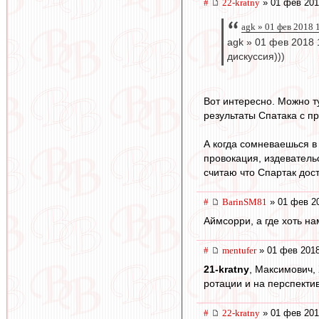
#
22-kratny
» 01 фев 201
agk » 01 фев 2018 
agk » 01 фев 2018 
дискуссия)))
Вот интересно. Можно т
результаты Спатака с п
А когда сомневаешься в
провокация, издеватель
считаю что Спартак дос
#
BarinSM81
» 01 фев 20
Аймсорри, а где хоть н
#
mentufer
» 01 фев 2018
21-kratny
, Максимович,
ротации и на перспекти
#
22-kratny
» 01 фев 201