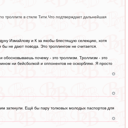
тупо троллите в стиле Тити.Что подтверждает дальнейшая
едуну Измайлову и К за якобы блестящую селекцию, хотя
 бы не дают повода. Это троллингом не считается.
и обосновываешь почему - это троллизм. Троллизм - это
рином ни бейсболкой и оппонентов не оскорбляю. Я просто
этим заткнули. Ещё бы пару толковых молодых паспортов для