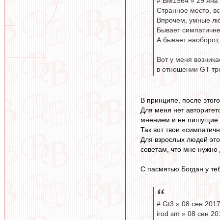
# BM1964 » 29 янв 
Странное место, вс
Впрочем, умные люд
Бывает симпатичне
А бывает наоборот,
Вот у меня возника
в отношении GT тре
В принципе, после этого
Для меня нет авторитет
мнением и не пишущие 
Так вот твои «симпатич
Для взрослых людей это 
советам, что мне нужно 
С пасмятью Богдан у те
# Gt3 » 08 сен 2017
irod sm » 08 сен 20