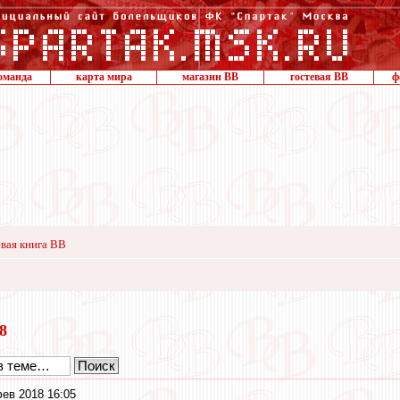
оманда
карта мира
магазин ВВ
гостевая ВВ
ф
вая книга ВВ
18
ев 2018 16:05