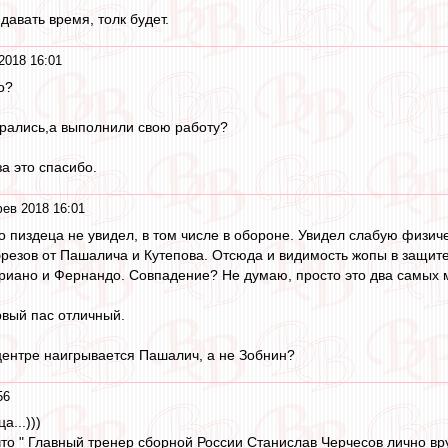
давать время, толк будет.
2018 16:01
о?
асрались,а выполнили свою работу?
за это спасибо.
ев 2018 16:01
-то пиздеца не увидел, в том числе в обороне. Увидел слабую физи
резов от Пашалича и Кутепова. Отсюда и видимость жопы в защите.
риано и Фернандо. Совпадение? Не думаю, просто это два самых 
вый пас отличный.
центре наигрывается Пашалич, а не Зобнин?
56
а...)))
что " Главный тренер сборной России Станислав Черчесов лично 