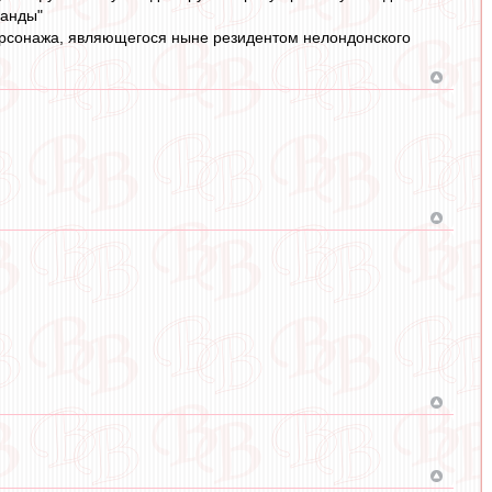
манды"
ерсонажа, являющегося ныне резидентом нелондонского