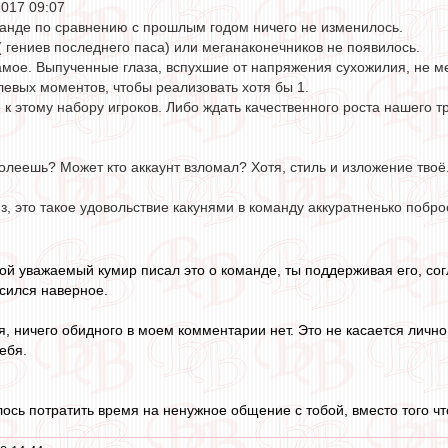
2017 09:07
анде по сравнению с прошлым годом ничего не изменилось.
 гениев последнего паса) или меганаконечников не появилось.
самое. Выпученные глаза, вспухшие от напряжения сухожилия, не 
левых моментов, чтобы реализовать хотя бы 1.
е к этому набору игроков. Либо ждать качественного роста нашего т
олеешь? Может кто аккаунт взломал? Хотя, стиль и изложение твоё
з, это такое удовольствие какунями в команду аккуратненько побро
ой уважаемый кумир писал это о команде, ты поддерживая его, с
асился наверное.
я, ничего обидного в моем комментарии нет. Это не касается лично
ебя.
ось потратить время на ненужное общение с тобой, вместо того что