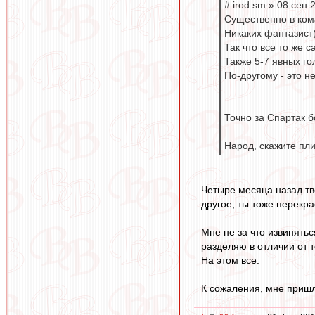
# irod sm » 08 сен 
Существенно в ком
Никаких фантазист(
Так что все то же 
Также 5-7 явных го
По-другому - это н
Точно за Спартак б
Народ, скажите пли
Четыре месяца назад тв
другое, ты тоже перекр
Мне не за что извинятьс
разделяю в отличии от т
На этом все.
К сожаления, мне пришл