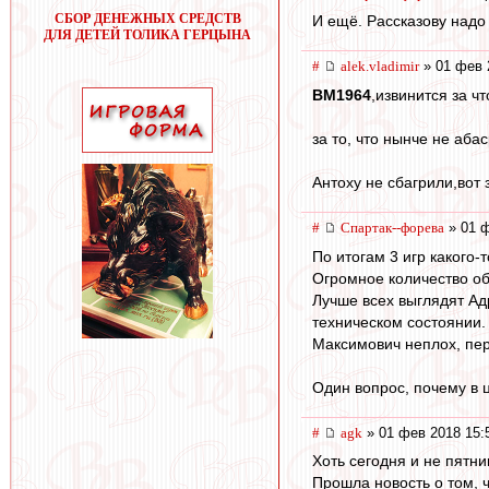
СБОР ДЕНЕЖНЫХ СРЕДСТВ
И ещё. Рассказову надо 
ДЛЯ ДЕТЕЙ ТОЛИКА ГЕРЦЫНА
#
alek.vladimir
» 01 фев 
BM1964
,извинится за чт
за то, что нынче не аб
Антоху не сбагрили,вот 
#
Cпартак--форева
» 01 ф
По итогам 3 игр какого
Огромное количество об
Лучше всех выглядят Ад
техническом состоянии.
Максимович неплох, пер
Один вопрос, почему в 
#
agk
» 01 фев 2018 15:
Хоть сегодня и не пятниц
Прошла новость о том, 