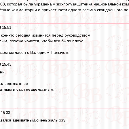
8, которая была украдена у экс-полузащитника национальной ко
ётные комментарии о причастности одного весьма скандального п
 15:51
 кое-кто сегодня извинится перед руководством.
рым, похоже хочется, чтобы все было плохо.
о всем согласен с Валерием Палычем.
 15:43
ни.
ыл адекватным.
ратным и стал неадекватным.
 15:33
зался адекватным,очень жаль :cry: