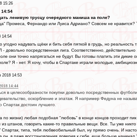
8 15:26
 14:54
юдать ленивую трусцу очередного маниша на поле?
ца" Промеса, Фернандо или Луиса Адриано? Совсем не нравится? То
 14:54
о угодно надувать щёки и бить себя пяткой в грудь, но реальность 
 - довольно посредственная лига. Соответственно, действительно
оле они точно напрягаться не будут. Вы готовы платить эти дикие
оле? Я - нет. Я хочу, чтобы в Спартаке играли молодые, амбициозн
 2018 14:53
 2018 14:44
ься в целесообразности покупки довольно посредственных футболи
здевательство, оскорбление и эпатаж. Я например Федуна не назыв
о Спартак достоин лучшего.
 а по жизни) любая подобная "любовь" в конце концов проходит пи
из штанов, говорить какие-то правильные вещи. Все. Ты уже никто 
 Спартак, типа, тебя любвеобильный был, ну прямо очень. И настол
а он, в раже восстановления доверия к себе, еще больше начинал 