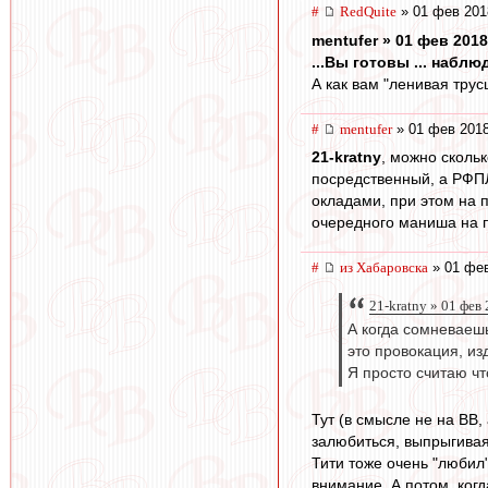
#
RedQuite
» 01 фев 201
mentufer » 01 фев 2018
...Вы готовы ... набл
А как вам "ленивая трус
#
mentufer
» 01 фев 2018
21-kratny
, можно скольк
посредственный, а РФПЛ
окладами, при этом на п
очередного маниша на п
#
из Хабаровска
» 01 фев
21-kratny » 01 фев
А когда сомневаеш
это провокация, и
Я просто считаю чт
Тут (в смысле не на ВВ,
залюбиться, выпрыгивая 
Тити тоже очень "любил"
внимание. А потом, когд