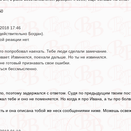
50
2018 17:46
 действительно Богдан).
ой реакции нет.
его попробовал наехать. Тебе люди сделали замечание.
вает. Извинился, поехали дальше. Но ты не извинился.
 не готовый признавать свои ошибки.
ться бессмысленно.
ло, поэтому задержался с ответом. Судя по предыдущим твоим пос
ал тебе и оно не поменяется. Но когда я про Ивана, а ты про болв
ть и она описана тобой же неск сообщениями ниже. Можешь освеж