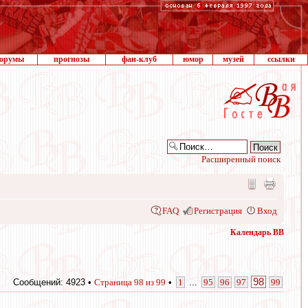
орумы
прогнозы
фан-клуб
юмор
музей
ссылки
Расширенный поиск
FAQ
Регистрация
Вход
Календарь ВВ
98
Сообщений: 4923 •
Страница
98
из
99
•
1
...
95
96
97
99