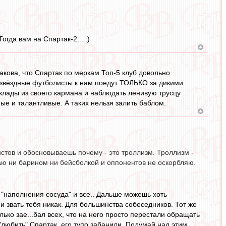
гда вам на Спартак-2... :)
такова, что Спартак по меркам Топ-5 клуб довольно
 звёздные футболисты к нам поедут ТОЛЬКО за дикими
 оклады из своего кармана и наблюдать ленивую трусцу
ые и талантливые. А таких нельзя залить баблом.
стов и обосновываешь почему - это троллизм. Троллизм -
аю ни барином ни бейсболкой и оппонентов не оскорбляю.
к "наполнения сосуда" и все.. Дальше можешь хоть
и звать тебя никак. Для большинства собеседников. Тот же
ько зае...бал всех, что на него просто перестали обращать
"любить" Спартак, его тупо забанили. Подумай над этим.