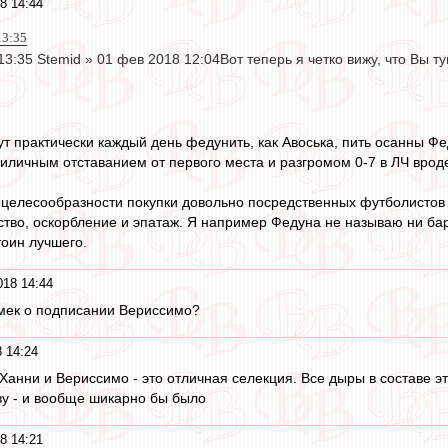
8 14:44
13:35
13:35 Stemid » 01 фев 2018 12:04Вот теперь я четко вижу, что Вы 
ут практически каждый день федунить, как Авоська, пить осанны Ф
риличным отставанием от первого места и разгромом 0-7 в ЛЧ вроде
 целесообразности покупки довольно посредственных футболистов 
ство, оскорбление и эпатаж. Я например Федуна не называю ни ба
тоин лучшего.
18 14:44
амек о подписании Вериссимо?
 14:24
 Ханни и Вериссимо - это отличная селекция. Все дыры в составе 
ву - и вообще шикарно бы было
8 14:21