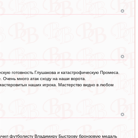
ческую готовность Глушакова и катастрофическую Промеса.
 Очень много атак сходу на наши ворота.
мастеровитых наших игрока. Мастерство видно в любом
вручил футболисту Владимиру Быстрову бронзовую медаль