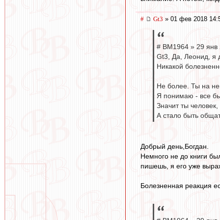
#
Gt3
» 01 фев 2018 14:
# BM1964 » 29 янв 
Gt3, Да, Леонид, я
Никакой болезненн
Не более. Ты на н
Я понимаю - все бы
Значит ты человек,
А стало быть обща
Добрый день,Богдан.
Немного не до книги бы
пишешь, я его уже выраж
Болезненная реакция ес