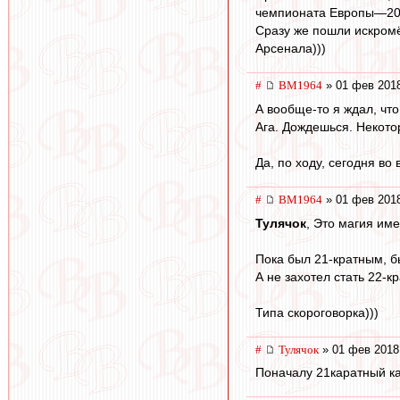
чемпионата Европы—200
Сразу же пошли искром
Арсенала)))
#
BM1964
» 01 фев 2018
А вообще-то я ждал, что
Ага. Дождешься. Некото
Да, по ходу, сегодня в
#
BM1964
» 01 фев 2018
Тулячок
, Это магия име
Пока был 21-кратным, б
А не захотел стать 22-к
Типа скороговорка)))
#
Тулячок
» 01 фев 2018
Поначалу 21каратный ка