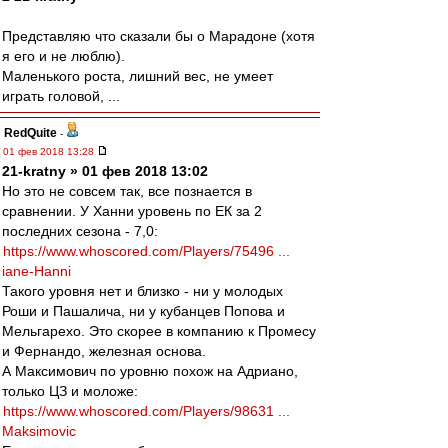
Представляю что сказали бы о Марадоне (хотя
я его и не люблю).
Маленького роста, лишний вес, не умеет
играть головой, ...
RedQuite
-
01 фев 2018 13:28
21-kratny » 01 фев 2018 13:02
Но это не совсем так, все познается в
сравнении. У Ханни уровень по ЕК за 2
последних сезона - 7,0:
https://www.whoscored.com/Players/75496 ...
iane-Hanni
Такого уровня нет и близко - ни у молодых
Роши и Пашалича, ни у кубанцев Попова и
Мельгарехо. Это скорее в компанию к Промесу
и Фернандо, железная основа.
А Максимович по уровню похож на Адриано,
только ЦЗ и моложе:
https://www.whoscored.com/Players/98631 ...
Maksimovic