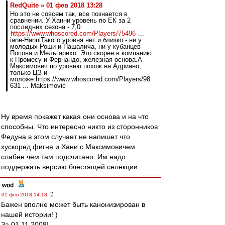
RedQuite » 01 фев 2018 13:28
Но это не совсем так, все познается в
сравнении. У Ханни уровень по ЕК за 2
последних сезона - 7,0:
https://www.whoscored.com/Players/75496
...
iane-HanniТакого уровня нет и близко - ни у
молодых Роши и Пашалича, ни у кубанцев
Попова и Мельгарехо. Это скорее в компанию
к Промесу и Фернандо, железная основа.А
Максимович по уровню похож на Адриано,
только ЦЗ и
моложе:https://www.whoscored.com/Players/98
631 ... Maksimovic
Ну время покажет какая они основа и на что
способны. Что интересно никто из сторонников
Федуна в этом случает не напишет что
хускоред фигня и Хани с Максимовичем
слабее чем там подсчитано. Им надо
поддержать версию блестящей селекции.
wod
-
01 фев 2018 14:18
Бажен вполне может быть канонизирован в
нашей истории! )
За 01.11.2008!