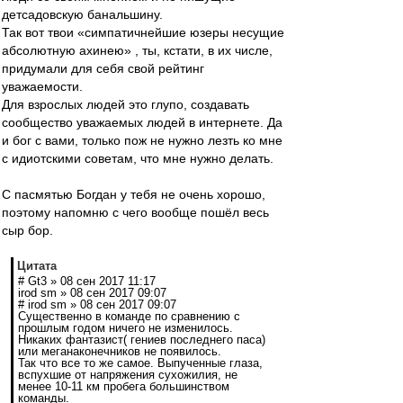
детсадовскую банальшину.
Так вот твои «симпатичнейшие юзеры несущие
абсолютную ахинею» , ты, кстати, в их числе,
придумали для себя свой рейтинг
уважаемости.
Для взрослых людей это глупо, создавать
сообщество уважаемых людей в интернете. Да
и бог с вами, только пож не нужно лезть ко мне
с идиотскими советам, что мне нужно делать.
С пасмятью Богдан у тебя не очень хорошо,
поэтому напомню с чего вообще пошёл весь
сыр бор.
Цитата
# Gt3 » 08 сен 2017 11:17
irod sm » 08 сен 2017 09:07
# irod sm » 08 сен 2017 09:07
Существенно в команде по сравнению с
прошлым годом ничего не изменилось.
Никаких фантазист( гениев последнего паса)
или меганаконечников не появилось.
Так что все то же самое. Выпученные глаза,
вспухшие от напряжения сухожилия, не
менее 10-11 км пробега большинством
команды.