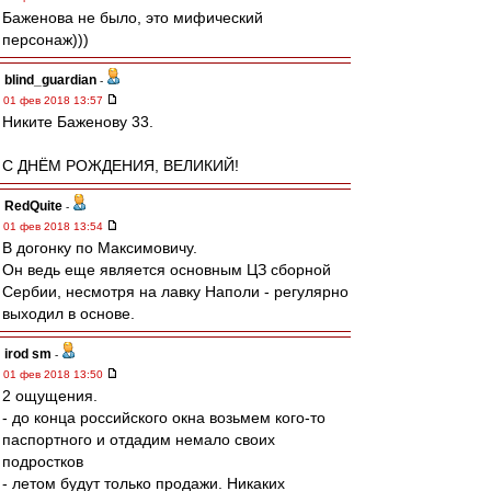
Баженова не было, это мифический
персонаж)))
blind_guardian
-
01 фев 2018 13:57
Никите Баженову 33.
С ДНЁМ РОЖДЕНИЯ, ВЕЛИКИЙ!
RedQuite
-
01 фев 2018 13:54
В догонку по Максимовичу.
Он ведь еще является основным ЦЗ сборной
Сербии, несмотря на лавку Наполи - регулярно
выходил в основе.
irod sm
-
01 фев 2018 13:50
2 ощущения.
- до конца российского окна возьмем кого-то
паспортного и отдадим немало своих
подростков
- летом будут только продажи. Никаких