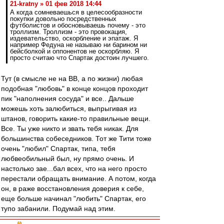
21-kratny » 01 фев 2018 14:44
А когда сомневаешься в целесообразности
покупки довольно посредственных
футболистов и обосновываешь почему - это
троллизм. Троллизм - это провокация,
издевательство, оскорбление и эпатаж. Я
например Федуна не называю ни барином ни
бейсболкой и оппонентов не оскорбляю. Я
просто считаю что Спартак достоин лучшего.
Тут (в смысле не на ВВ, а по жизни) любая
подобная "любовь" в конце концов проходит
пик "наполнения сосуда" и все.. Дальше
можешь хоть залюбиться, выпрыгивая из
штанов, говорить какие-то правильные вещи.
Все. Ты уже никто и звать тебя никак. Для
большинства собеседников. Тот же Тити тоже
очень "любил" Спартак, типа, тебя
любвеобильный был, ну прямо очень. И
настолько зае...бал всех, что на него просто
перестали обращать внимание. А потом, когда
он, в раже восстановления доверия к себе,
еще больше начинал "любить" Спартак, его
тупо забанили. Подумай над этим.