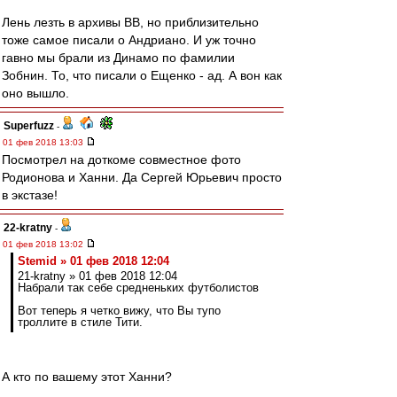
Лень лезть в архивы ВВ, но приблизительно
тоже самое писали о Андриано. И уж точно
гавно мы брали из Динамо по фамилии
Зобнин. То, что писали о Ещенко - ад. А вон как
оно вышло.
Superfuzz
-
01 фев 2018 13:03
Посмотрел на доткоме совместное фото
Родионова и Ханни. Да Сергей Юрьевич просто
в экстазе!
22-kratny
-
01 фев 2018 13:02
Stemid » 01 фев 2018 12:04
21-kratny » 01 фев 2018 12:04
Набрали так себе средненьких футболистов
Вот теперь я четко вижу, что Вы тупо
троллите в стиле Тити.
А кто по вашему этот Ханни?