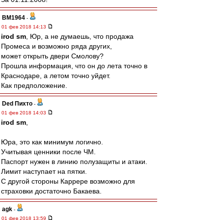
BM1964
-
01 фев 2018 14:13
irod sm
, Юр, а не думаешь, что продажа
Промеса и возможно ряда других,
может открыть двери Смолову?
Прошла информация, что он до лета точно в
Краснодаре, а летом точно уйдет.
Как предположение.
Ded Пихто
-
01 фев 2018 14:03
irod sm
,
Юра, это как минимум логично.
Учитывая ценники после ЧМ.
Паспорт нужен в линию полузащиты и атаки.
Лимит наступает на пятки.
С другой стороны Каррере возможно для
страховки достаточно Бакаева.
agk
-
01 фев 2018 13:59