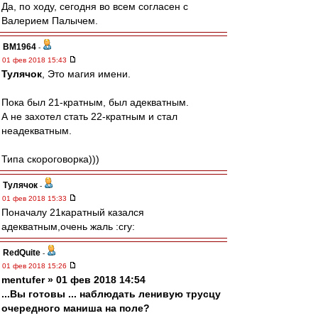
Да, по ходу, сегодня во всем согласен с
Валерием Палычем.
BM1964
-
01 фев 2018 15:43
Тулячок
, Это магия имени.
Пока был 21-кратным, был адекватным.
А не захотел стать 22-кратным и стал
неадекватным.
Типа скороговорка)))
Тулячок
-
01 фев 2018 15:33
Поначалу 21каратный казался
адекватным,очень жаль :cry:
RedQuite
-
01 фев 2018 15:26
mentufer » 01 фев 2018 14:54
...Вы готовы ... наблюдать ленивую трусцу
очередного маниша на поле?