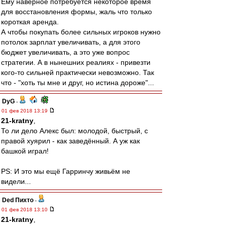
Ему наверное потребуется некоторое время
для восстановления формы, жаль что только
короткая аренда.
А чтобы покупать более сильных игроков нужно
потолок зарплат увеличивать, а для этого
бюджет увеличивать, а это уже вопрос
стратегии. А в нынешних реалиях - привезти
кого-то сильней практически невозможно. Так
что - "хоть ты мне и друг, но истина дороже"...
DyG
-
01 фев 2018 13:19
21-kratny
,
То ли дело Алекс был: молодой, быстрый, с
правой хуярил - как заведённый. А уж как
башкой играл!
PS: И это мы ещё Гарринчу живьём не
видели...
Ded Пихто
-
01 фев 2018 13:10
21-kratny
,