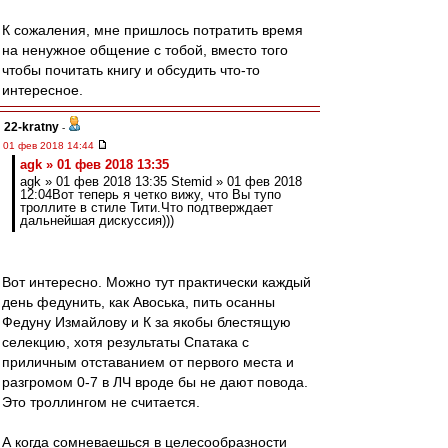
К сожаления, мне пришлось потратить время
на ненужное общение с тобой, вместо того
чтобы почитать книгу и обсудить что-то
интересное.
22-kratny
-
01 фев 2018 14:44
agk » 01 фев 2018 13:35
agk » 01 фев 2018 13:35 Stemid » 01 фев 2018
12:04Вот теперь я четко вижу, что Вы тупо
троллите в стиле Тити.Что подтверждает
дальнейшая дискуссия)))
Вот интересно. Можно тут практически каждый
день федунить, как Авоська, пить осанны
Федуну Измайлову и К за якобы блестящую
селекцию, хотя результаты Спатака с
приличным отставанием от первого места и
разгромом 0-7 в ЛЧ вроде бы не дают повода.
Это троллингом не считается.
А когда сомневаешься в целесообразности