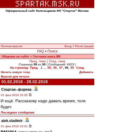
Официальный сайт болельщиков ФК "Спартак" Москва
Полная версия
Вход
•
Регистрация
FAQ
•
Поиск
Общение на сайте
Гостевая книга ВВ
»
Пред. тема
|
След. тема
Страница
98
из
99
[ Сообщений: 4923 ]
На страницу
Пред.
1
...
95
,
96
,
97
,
98
,
99
След.
Начать новую тему
Добавить
Версия для печати
01.02.2018 - 28.02.2018
Cпартак--форева
-
01 фев 2018 16:05
И ещё. Рассказову надо давать время, толк
будет.
Последнее сообщение
alek.vladimir
-
01 фев 2018 16:01