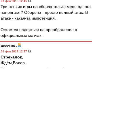
01 фев 2018 12:45
Три плохих игры на сборах только меня одного
напрягают? Оборона - просто полный атас. В
атаке - какая-та импотенция.
Остается надеяться на преображение в
официальных матчах.
авоська
-
01 фев 2018 12:37
Стрекалок
,
Ждём,Валер.
Если окажется столпом буду рад)
Tirox
-
01 фев 2018 12:11
Cтаканов » 01 фев 2018 11:23
в 20 лет марсело убрал роберто карлоса из
реала
Которому на тот момент стукнуло 34)))
BBKing
-