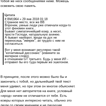
тобой же неск сообщениями ниже. Можешь
освежить свою память.
Цитата
# BM1964 » 29 янв 2018 01:18
Странное место, все же ВВ.
Впрочем, умные люди уже отмечали когда-то
этот феномен книги...
Бывает симпатичнейший юзер, а несет,
прости Господи, натуральную ахинею.
А бывает наоборот, вроде на дух не
переносишь "имярек", ан трудно с ним не
согласиться.
Вот у меня возникает регулярно такой
"когнитивный диссонанс" (извините за
матерное слово),
в отношении GT третьего. Будь у меня ИЛ -
отправил бы его туда первым же эшелоном.
В принципе, после этого можно было бы и
закончить с тобой, но дальнейший твой текст
меня удивил, но при этом он многое обьясняет.
Для меня нет авторитетов на книге, условный
«ирод» ничем не отличается от тебя. Есть
юзеры которых интересно читать, обычно это
люди со своим мнением и не пишущие