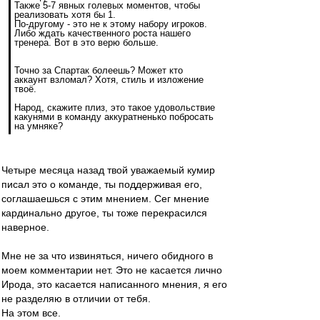
Также 5-7 явных голевых моментов, чтобы
реализовать хотя бы 1.
По-другому - это не к этому набору игроков.
Либо ждать качественного роста нашего
тренера. Вот в это верю больше.
Точно за Спартак болеешь? Может кто
аккаунт взломал? Хотя, стиль и изложение
твоё.
Народ, скажите плиз, это такое удовольствие
какунями в команду аккуратненько побросать
на умняке?
Четыре месяца назад твой уважаемый кумир
писал это о команде, ты поддерживая его,
соглашаешься с этим мнением. Сег мнение
кардинально другое, ты тоже перекрасился
наверное.
Мне не за что извиняться, ничего обидного в
моем комментарии нет. Это не касается лично
Ирода, это касается написанного мнения, я его
не разделяю в отличии от тебя.
На этом все.