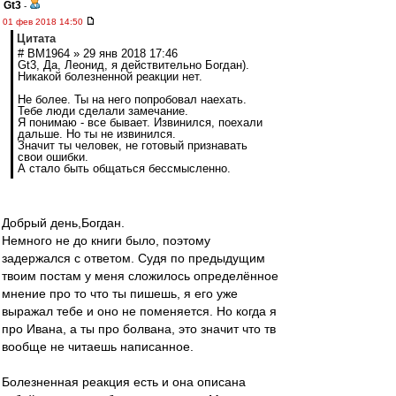
Gt3
-
01 фев 2018 14:50
Цитата
# BM1964 » 29 янв 2018 17:46
Gt3, Да, Леонид, я действительно Богдан).
Никакой болезненной реакции нет.
Не более. Ты на него попробовал наехать.
Тебе люди сделали замечание.
Я понимаю - все бывает. Извинился, поехали
дальше. Но ты не извинился.
Значит ты человек, не готовый признавать
свои ошибки.
А стало быть общаться бессмысленно.
Добрый день,Богдан.
Немного не до книги было, поэтому
задержался с ответом. Судя по предыдущим
твоим постам у меня сложилось определённое
мнение про то что ты пишешь, я его уже
выражал тебе и оно не поменяется. Но когда я
про Ивана, а ты про болвана, это значит что тв
вообще не читаешь написанное.
Болезненная реакция есть и она описана