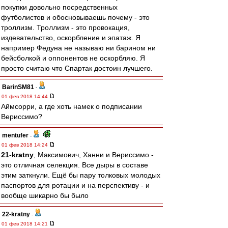
покупки довольно посредственных
футболистов и обосновываешь почему - это
троллизм. Троллизм - это провокация,
издевательство, оскорбление и эпатаж. Я
например Федуна не называю ни барином ни
бейсболкой и оппонентов не оскорбляю. Я
просто считаю что Спартак достоин лучшего.
BarinSM81
-
01 фев 2018 14:44
Аймсорри, а где хоть намек о подписании
Вериссимо?
mentufer
-
01 фев 2018 14:24
21-kratny
, Максимович, Ханни и Вериссимо -
это отличная селекция. Все дыры в составе
этим заткнули. Ещё бы пару толковых молодых
паспортов для ротации и на перспективу - и
вообще шикарно бы было
22-kratny
-
01 фев 2018 14:21