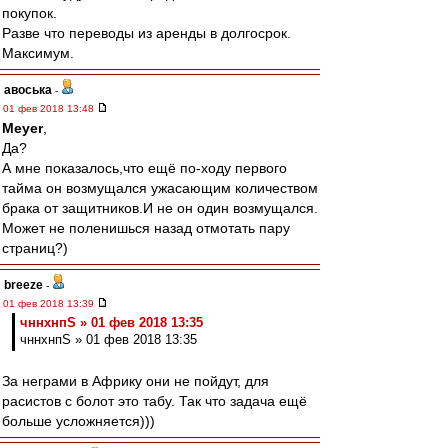
покупок.
Разве что переводы из аренды в долгосрок.
Максимум.
авоська
-
01 фев 2018 13:48
Meyer
,
Да?
А мне показалось,что ещё по-ходу первого
тайма он возмущался ужасающим количеством
брака от защитников.И не он один возмущался.
Может не поленишься назад отмотать пару
страниц?)
breeze
-
01 фев 2018 13:39
чннхнпS » 01 фев 2018 13:35
чннхнпS » 01 фев 2018 13:35
За неграми в Африку они не пойдут, для
расистов с болот это табу. Так что задача ещё
больше усложняется)))