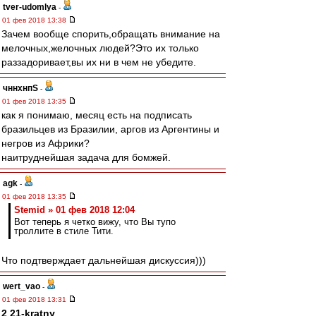
tver-udomlya
-
01 фев 2018 13:38
Зачем вообще спорить,обращать внимание на
мелочных,желочных людей?Это их только
раззадоривает,вы их ни в чем не убедите.
чннхнпS
-
01 фев 2018 13:35
как я понимаю, месяц есть на подписать
бразильцев из Бразилии, аргов из Аргентины и
негров из Африки?
наитруднейшая задача для бомжей.
agk
-
01 фев 2018 13:35
Stemid » 01 фев 2018 12:04
Вот теперь я четко вижу, что Вы тупо
троллите в стиле Тити.
Что подтверждает дальнейшая дискуссия)))
wert_vao
-
01 фев 2018 13:31
2 21-kratny