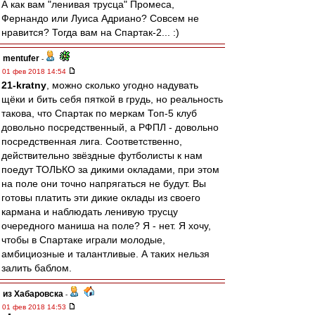
А как вам "ленивая трусца" Промеса,
Фернандо или Луиса Адриано? Совсем не
нравится? Тогда вам на Спартак-2... :)
mentufer
-
01 фев 2018 14:54
21-kratny
, можно сколько угодно надувать
щёки и бить себя пяткой в грудь, но реальность
такова, что Спартак по меркам Топ-5 клуб
довольно посредственный, а РФПЛ - довольно
посредственная лига. Соответственно,
действительно звёздные футболисты к нам
поедут ТОЛЬКО за дикими окладами, при этом
на поле они точно напрягаться не будут. Вы
готовы платить эти дикие оклады из своего
кармана и наблюдать ленивую трусцу
очередного маниша на поле? Я - нет. Я хочу,
чтобы в Спартаке играли молодые,
амбициозные и талантливые. А таких нельзя
залить баблом.
из Хабаровска
-
01 фев 2018 14:53