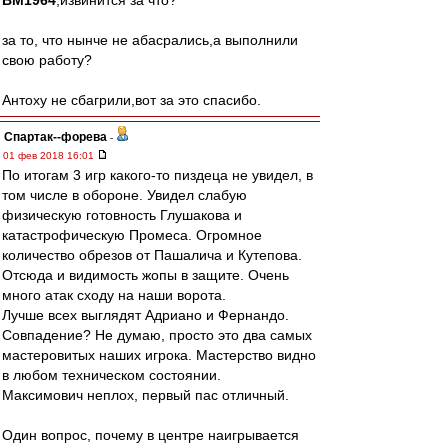
BM1964
,извинится за что?
за то, что нынче не абасрались,а выполнили
свою работу?
Антоху не сбагрили,вот за это спасибо.
Cпартак--форева
-
01 фев 2018 16:01
По итогам 3 игр какого-то пиздеца не увидел, в
том числе в обороне. Увидел слабую
физическую готовность Глушакова и
катастрофическую Промеса. Огромное
количество обрезов от Пашалича и Кутепова.
Отсюда и видимость жопы в защите. Очень
много атак сходу на наши ворота.
Лучше всех выглядят Адриано и Фернандо.
Совпадение? Не думаю, просто это два самых
мастеровитых наших игрока. Мастерство видно
в любом техническом состоянии.
Максимович неплох, первый пас отличный.
Один вопрос, почему в центре наигрывается