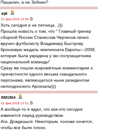
Пашалич, а не Зобнин?
agk
-
01 фев 2018 15:56
Хоть сегодня и не пятница...)))
Прошла новость о том, что " Главный тренер
сборной России Станислав Черчесов лично
вручил футболисту Владимиру Быстрову
бронзовую медаль чемпионата Европы—2008,
которая была украдена у экс-полузащитника
национальной команды"
Сразу же пошли искромётные комментарии о
причастности одного весьма скандального
персонажа, являющегося ныне резидентом
нелондонского Арсенала)))
BM1964
-
01 фев 2018 15:51
А вообще-то я ждал, что кое-кто сегодня
извинится перед руководством.
Ага. Дождешься. Некоторым, похоже хочется,
чтобы все было плохо.