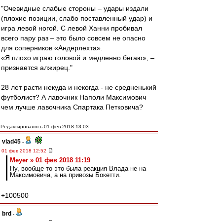
"Очевидные слабые стороны – удары издали
(плохие позиции, слабо поставленный удар) и
игра левой ногой. С левой Ханни пробивал
всего пару раз – это было совсем не опасно
для соперников «Андерлехта».
«Я плохо играю головой и медленно бегаю», –
признается алжирец."
28 лет расти некуда и некогда - не средненький
футболист? А лавочник Наполи Максимович
чем лучше лавочника Спартака Петковича?
Редактировалось 01 фев 2018 13:03
vlad45
-
01 фев 2018 12:52
Meyer » 01 фев 2018 11:19
Ну, вообще-то это была реакция Влада не на
Максимовича, а на привозы Бокетти.
+100500
brd
-