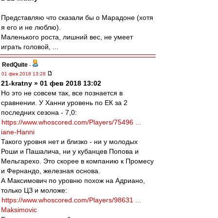
Представляю что сказали бы о Марадоне (хотя
я его и не люблю).
Маленького роста, лишний вес, не умеет
играть головой, ...
RedQuite
-
01 фев 2018 13:28
21-kratny » 01 фев 2018 13:02
Но это не совсем так, все познается в
сравнении. У Ханни уровень по ЕК за 2
последних сезона - 7,0:
https://www.whoscored.com/Players/75496 ...
iane-Hanni
Такого уровня нет и близко - ни у молодых
Роши и Пашалича, ни у кубанцев Попова и
Мельгарехо. Это скорее в компанию к Промесу
и Фернандо, железная основа.
А Максимович по уровню похож на Адриано,
только ЦЗ и моложе:
https://www.whoscored.com/Players/98631 ...
Maksimovic