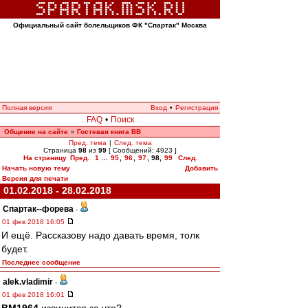
Официальный сайт болельщиков ФК "Спартак" Москва
Полная версия
Вход
•
Регистрация
FAQ
•
Поиск
Общение на сайте
Гостевая книга ВВ
»
Пред. тема
|
След. тема
Страница
98
из
99
[ Сообщений: 4923 ]
На страницу
Пред.
1
...
95
,
96
,
97
,
98
,
99
След.
Начать новую тему
Добавить
Версия для печати
01.02.2018 - 28.02.2018
Cпартак--форева
-
01 фев 2018 16:05
И ещё. Рассказову надо давать время, толк
будет.
Последнее сообщение
alek.vladimir
-
01 фев 2018 16:01