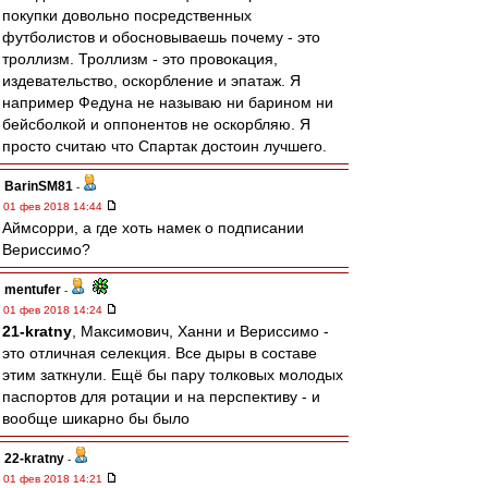
покупки довольно посредственных
футболистов и обосновываешь почему - это
троллизм. Троллизм - это провокация,
издевательство, оскорбление и эпатаж. Я
например Федуна не называю ни барином ни
бейсболкой и оппонентов не оскорбляю. Я
просто считаю что Спартак достоин лучшего.
BarinSM81
-
01 фев 2018 14:44
Аймсорри, а где хоть намек о подписании
Вериссимо?
mentufer
-
01 фев 2018 14:24
21-kratny
, Максимович, Ханни и Вериссимо -
это отличная селекция. Все дыры в составе
этим заткнули. Ещё бы пару толковых молодых
паспортов для ротации и на перспективу - и
вообще шикарно бы было
22-kratny
-
01 фев 2018 14:21