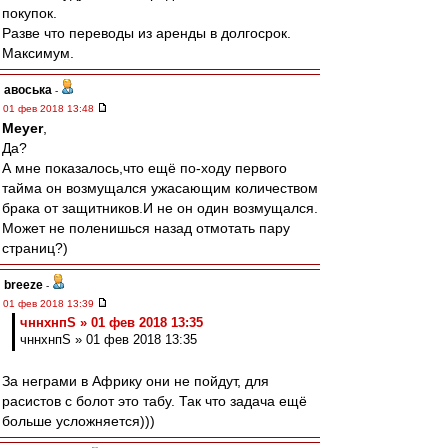
покупок.
Разве что переводы из аренды в долгосрок.
Максимум.
авоська
-
01 фев 2018 13:48
Meyer
,
Да?
А мне показалось,что ещё по-ходу первого
тайма он возмущался ужасающим количеством
брака от защитников.И не он один возмущался.
Может не поленишься назад отмотать пару
страниц?)
breeze
-
01 фев 2018 13:39
чннхнпS » 01 фев 2018 13:35
чннхнпS » 01 фев 2018 13:35
За неграми в Африку они не пойдут, для
расистов с болот это табу. Так что задача ещё
больше усложняется)))