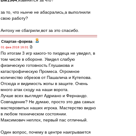
BM1964
,извинится за что?
за то, что нынче не абасрались,а выполнили
свою работу?
Антоху не сбагрили,вот за это спасибо.
Cпартак--форева
-
01 фев 2018 16:01
По итогам 3 игр какого-то пиздеца не увидел, в
том числе в обороне. Увидел слабую
физическую готовность Глушакова и
катастрофическую Промеса. Огромное
количество обрезов от Пашалича и Кутепова.
Отсюда и видимость жопы в защите. Очень
много атак сходу на наши ворота.
Лучше всех выглядят Адриано и Фернандо.
Совпадение? Не думаю, просто это два самых
мастеровитых наших игрока. Мастерство видно
в любом техническом состоянии.
Максимович неплох, первый пас отличный.
Один вопрос, почему в центре наигрывается