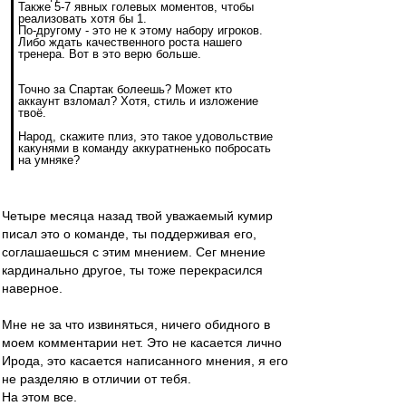
Также 5-7 явных голевых моментов, чтобы
реализовать хотя бы 1.
По-другому - это не к этому набору игроков.
Либо ждать качественного роста нашего
тренера. Вот в это верю больше.
Точно за Спартак болеешь? Может кто
аккаунт взломал? Хотя, стиль и изложение
твоё.
Народ, скажите плиз, это такое удовольствие
какунями в команду аккуратненько побросать
на умняке?
Четыре месяца назад твой уважаемый кумир
писал это о команде, ты поддерживая его,
соглашаешься с этим мнением. Сег мнение
кардинально другое, ты тоже перекрасился
наверное.
Мне не за что извиняться, ничего обидного в
моем комментарии нет. Это не касается лично
Ирода, это касается написанного мнения, я его
не разделяю в отличии от тебя.
На этом все.