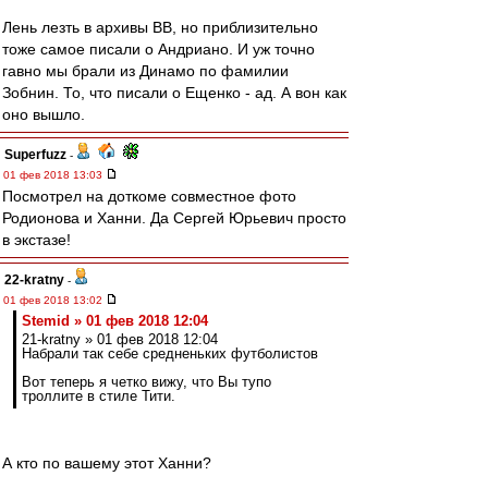
Лень лезть в архивы ВВ, но приблизительно
тоже самое писали о Андриано. И уж точно
гавно мы брали из Динамо по фамилии
Зобнин. То, что писали о Ещенко - ад. А вон как
оно вышло.
Superfuzz
-
01 фев 2018 13:03
Посмотрел на доткоме совместное фото
Родионова и Ханни. Да Сергей Юрьевич просто
в экстазе!
22-kratny
-
01 фев 2018 13:02
Stemid » 01 фев 2018 12:04
21-kratny » 01 фев 2018 12:04
Набрали так себе средненьких футболистов
Вот теперь я четко вижу, что Вы тупо
троллите в стиле Тити.
А кто по вашему этот Ханни?