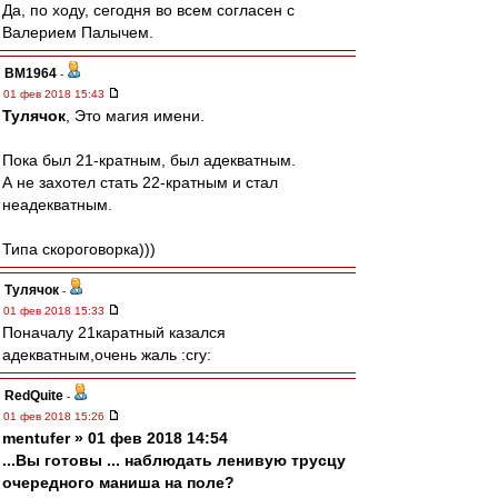
Да, по ходу, сегодня во всем согласен с
Валерием Палычем.
BM1964
-
01 фев 2018 15:43
Тулячок
, Это магия имени.
Пока был 21-кратным, был адекватным.
А не захотел стать 22-кратным и стал
неадекватным.
Типа скороговорка)))
Тулячок
-
01 фев 2018 15:33
Поначалу 21каратный казался
адекватным,очень жаль :cry:
RedQuite
-
01 фев 2018 15:26
mentufer » 01 фев 2018 14:54
...Вы готовы ... наблюдать ленивую трусцу
очередного маниша на поле?