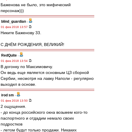
Баженова не было, это мифический
персонаж)))
blind_guardian
-
01 фев 2018 13:57
Никите Баженову 33.
С ДНЁМ РОЖДЕНИЯ, ВЕЛИКИЙ!
RedQuite
-
01 фев 2018 13:54
В догонку по Максимовичу.
Он ведь еще является основным ЦЗ сборной
Сербии, несмотря на лавку Наполи - регулярно
выходил в основе.
irod sm
-
01 фев 2018 13:50
2 ощущения.
- до конца российского окна возьмем кого-то
паспортного и отдадим немало своих
подростков
- летом будут только продажи. Никаких