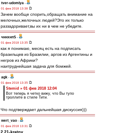
tver-udomlya
-
01 фев 2018 13:38
Зачем вообще спорить,обращать внимание на
мелочных,желочных людей?Это их только
раззадоривает,вы их ни в чем не убедите.
чннхнпS
-
01 фев 2018 13:35
как я понимаю, месяц есть на подписать
бразильцев из Бразилии, аргов из Аргентины и
негров из Африки?
наитруднейшая задача для бомжей.
agk
-
01 фев 2018 13:35
Stemid » 01 фев 2018 12:04
Вот теперь я четко вижу, что Вы тупо
троллите в стиле Тити.
Что подтверждает дальнейшая дискуссия)))
wert_vao
-
01 фев 2018 13:31
2 21-kratny