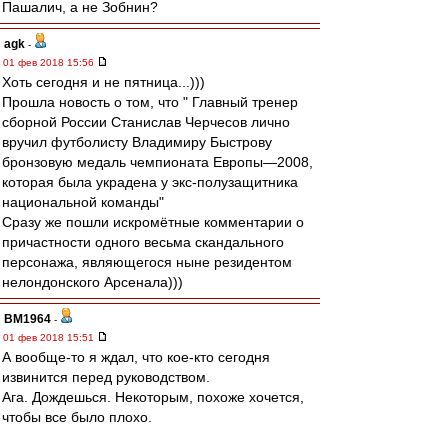
Пашалич, а не Зобнин?
agk
-
01 фев 2018 15:56
Хоть сегодня и не пятница...)))
Прошла новость о том, что " Главный тренер
сборной России Станислав Черчесов лично
вручил футболисту Владимиру Быстрову
бронзовую медаль чемпионата Европы—2008,
которая была украдена у экс-полузащитника
национальной команды"
Сразу же пошли искромётные комментарии о
причастности одного весьма скандального
персонажа, являющегося ныне резидентом
нелондонского Арсенала)))
BM1964
-
01 фев 2018 15:51
А вообще-то я ждал, что кое-кто сегодня
извинится перед руководством.
Ага. Дождешься. Некоторым, похоже хочется,
чтобы все было плохо.