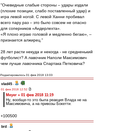
"Очевидные слабые стороны – удары издали
(плохие позиции, слабо поставленный удар) и
игра левой ногой. С левой Ханни пробивал
всего пару раз – это было совсем не опасно
для соперников «Андерлехта».
«Я плохо играю головой и медленно бегаю», –
признается алжирец."
28 лет расти некуда и некогда - не средненький
футболист? А лавочник Наполи Максимович
чем лучше лавочника Спартака Петковича?
Редактировалось 01 фев 2018 13:03
vlad45
-
01 фев 2018 12:52
Meyer » 01 фев 2018 11:19
Ну, вообще-то это была реакция Влада не на
Максимовича, а на привозы Бокетти.
+100500
brd
-