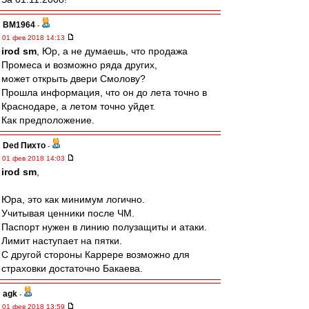
BM1964
-
01 фев 2018 14:13
irod sm
, Юр, а не думаешь, что продажа
Промеса и возможно ряда других,
может открыть двери Смолову?
Прошла информация, что он до лета точно в
Краснодаре, а летом точно уйдет.
Как предположение.
Ded Пихто
-
01 фев 2018 14:03
irod sm
,
Юра, это как минимум логично.
Учитывая ценники после ЧМ.
Паспорт нужен в линию полузащиты и атаки.
Лимит наступает на пятки.
С другой стороны Каррере возможно для
страховки достаточно Бакаева.
agk
-
01 фев 2018 13:59