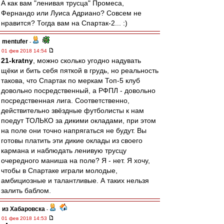
А как вам "ленивая трусца" Промеса,
Фернандо или Луиса Адриано? Совсем не
нравится? Тогда вам на Спартак-2... :)
mentufer
-
01 фев 2018 14:54
21-kratny
, можно сколько угодно надувать
щёки и бить себя пяткой в грудь, но реальность
такова, что Спартак по меркам Топ-5 клуб
довольно посредственный, а РФПЛ - довольно
посредственная лига. Соответственно,
действительно звёздные футболисты к нам
поедут ТОЛЬКО за дикими окладами, при этом
на поле они точно напрягаться не будут. Вы
готовы платить эти дикие оклады из своего
кармана и наблюдать ленивую трусцу
очередного маниша на поле? Я - нет. Я хочу,
чтобы в Спартаке играли молодые,
амбициозные и талантливые. А таких нельзя
залить баблом.
из Хабаровска
-
01 фев 2018 14:53