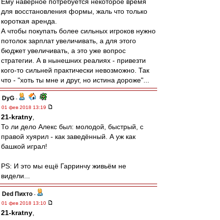
Ему наверное потребуется некоторое время
для восстановления формы, жаль что только
короткая аренда.
А чтобы покупать более сильных игроков нужно
потолок зарплат увеличивать, а для этого
бюджет увеличивать, а это уже вопрос
стратегии. А в нынешних реалиях - привезти
кого-то сильней практически невозможно. Так
что - "хоть ты мне и друг, но истина дороже"...
DyG
-
01 фев 2018 13:19
21-kratny
,
То ли дело Алекс был: молодой, быстрый, с
правой хуярил - как заведённый. А уж как
башкой играл!
PS: И это мы ещё Гарринчу живьём не
видели...
Ded Пихто
-
01 фев 2018 13:10
21-kratny
,