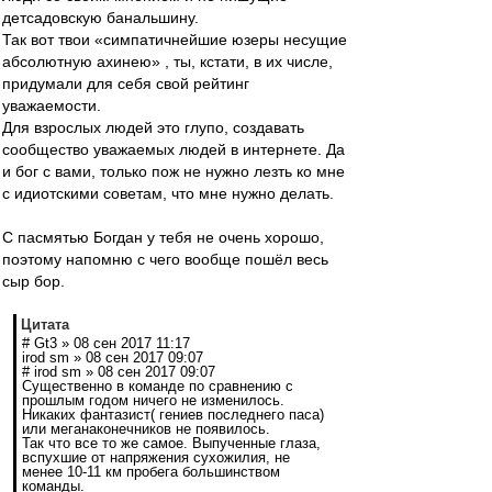
детсадовскую банальшину.
Так вот твои «симпатичнейшие юзеры несущие
абсолютную ахинею» , ты, кстати, в их числе,
придумали для себя свой рейтинг
уважаемости.
Для взрослых людей это глупо, создавать
сообщество уважаемых людей в интернете. Да
и бог с вами, только пож не нужно лезть ко мне
с идиотскими советам, что мне нужно делать.
С пасмятью Богдан у тебя не очень хорошо,
поэтому напомню с чего вообще пошёл весь
сыр бор.
Цитата
# Gt3 » 08 сен 2017 11:17
irod sm » 08 сен 2017 09:07
# irod sm » 08 сен 2017 09:07
Существенно в команде по сравнению с
прошлым годом ничего не изменилось.
Никаких фантазист( гениев последнего паса)
или меганаконечников не появилось.
Так что все то же самое. Выпученные глаза,
вспухшие от напряжения сухожилия, не
менее 10-11 км пробега большинством
команды.