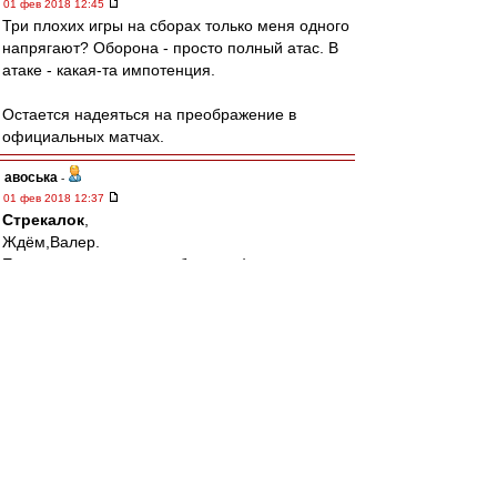
01 фев 2018 12:45
Три плохих игры на сборах только меня одного
напрягают? Оборона - просто полный атас. В
атаке - какая-та импотенция.
Остается надеяться на преображение в
официальных матчах.
авоська
-
01 фев 2018 12:37
Стрекалок
,
Ждём,Валер.
Если окажется столпом буду рад)
Tirox
-
01 фев 2018 12:11
Cтаканов » 01 фев 2018 11:23
в 20 лет марсело убрал роберто карлоса из
реала
Которому на тот момент стукнуло 34)))
BBKing
-