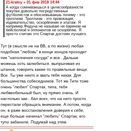
21-kratny » 01 фев 2018 14:44
А когда сомневаешься в целесообразности
покупки довольно посредственных
футболистов и обосновываешь почему - это
троллизм. Троллизм - это провокация,
издевательство, оскорбление и эпатаж. Я
например Федуна не называю ни барином ни
бейсболкой и оппонентов не оскорбляю. Я
просто считаю что Спартак достоин лучшего.
Тут (в смысле не на ВВ, а по жизни) любая
подобная "любовь" в конце концов проходит
пик "наполнения сосуда" и все.. Дальше
можешь хоть залюбиться, выпрыгивая из
штанов, говорить какие-то правильные вещи.
Все. Ты уже никто и звать тебя никак. Для
большинства собеседников. Тот же Тити тоже
очень "любил" Спартак, типа, тебя
любвеобильный был, ну прямо очень. И
настолько зае...бал всех, что на него просто
перестали обращать внимание. А потом, когда
он, в раже восстановления доверия к себе,
еще больше начинал "любить" Спартак, его
тупо забанили. Подумай над этим.