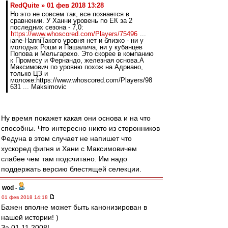
RedQuite » 01 фев 2018 13:28
Но это не совсем так, все познается в
сравнении. У Ханни уровень по ЕК за 2
последних сезона - 7,0:
https://www.whoscored.com/Players/75496
...
iane-HanniТакого уровня нет и близко - ни у
молодых Роши и Пашалича, ни у кубанцев
Попова и Мельгарехо. Это скорее в компанию
к Промесу и Фернандо, железная основа.А
Максимович по уровню похож на Адриано,
только ЦЗ и
моложе:https://www.whoscored.com/Players/98
631 ... Maksimovic
Ну время покажет какая они основа и на что
способны. Что интересно никто из сторонников
Федуна в этом случает не напишет что
хускоред фигня и Хани с Максимовичем
слабее чем там подсчитано. Им надо
поддержать версию блестящей селекции.
wod
-
01 фев 2018 14:18
Бажен вполне может быть канонизирован в
нашей истории! )
За 01.11.2008!