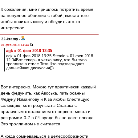
К сожаления, мне пришлось потратить время
на ненужное общение с тобой, вместо того
чтобы почитать книгу и обсудить что-то
интересное.
22-kratny
-
01 фев 2018 14:44
agk » 01 фев 2018 13:35
agk » 01 фев 2018 13:35 Stemid » 01 фев 2018
12:04Вот теперь я четко вижу, что Вы тупо
троллите в стиле Тити.Что подтверждает
дальнейшая дискуссия)))
Вот интересно. Можно тут практически каждый
день федунить, как Авоська, пить осанны
Федуну Измайлову и К за якобы блестящую
селекцию, хотя результаты Спатака с
приличным отставанием от первого места и
разгромом 0-7 в ЛЧ вроде бы не дают повода.
Это троллингом не считается.
А когда сомневаешься в целесообразности