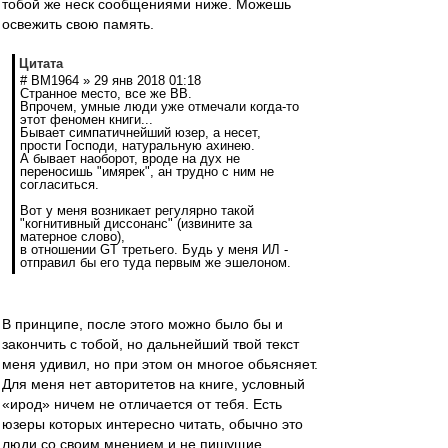
тобой же неск сообщениями ниже. Можешь
освежить свою память.
Цитата
# BM1964 » 29 янв 2018 01:18
Странное место, все же ВВ.
Впрочем, умные люди уже отмечали когда-то
этот феномен книги...
Бывает симпатичнейший юзер, а несет,
прости Господи, натуральную ахинею.
А бывает наоборот, вроде на дух не
переносишь "имярек", ан трудно с ним не
согласиться.
Вот у меня возникает регулярно такой
"когнитивный диссонанс" (извините за
матерное слово),
в отношении GT третьего. Будь у меня ИЛ -
отправил бы его туда первым же эшелоном.
В принципе, после этого можно было бы и
закончить с тобой, но дальнейший твой текст
меня удивил, но при этом он многое обьясняет.
Для меня нет авторитетов на книге, условный
«ирод» ничем не отличается от тебя. Есть
юзеры которых интересно читать, обычно это
люди со своим мнением и не пишущие