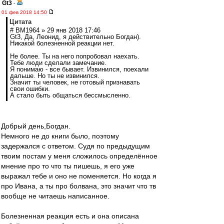
Gt3
-
01 фев 2018 14:50
Цитата
# BM1964 » 29 янв 2018 17:46
Gt3, Да, Леонид, я действительно Богдан).
Никакой болезненной реакции нет.
Не более. Ты на него попробовал наехать.
Тебе люди сделали замечание.
Я понимаю - все бывает. Извинился, поехали
дальше. Но ты не извинился.
Значит ты человек, не готовый признавать
свои ошибки.
А стало быть общаться бессмысленно.
Добрый день,Богдан.
Немного не до книги было, поэтому
задержался с ответом. Судя по предыдущим
твоим постам у меня сложилось определённое
мнение про то что ты пишешь, я его уже
выражал тебе и оно не поменяется. Но когда я
про Ивана, а ты про болвана, это значит что тв
вообще не читаешь написанное.
Болезненная реакция есть и она описана