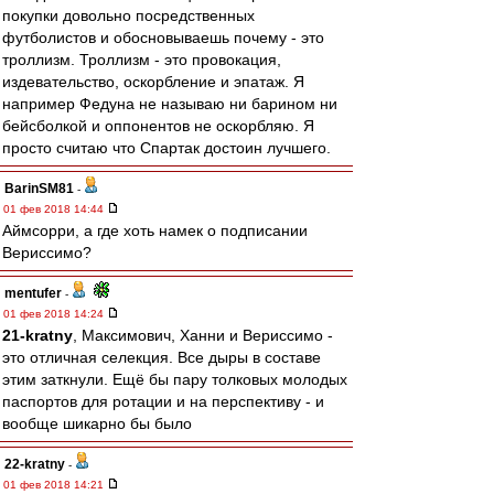
покупки довольно посредственных
футболистов и обосновываешь почему - это
троллизм. Троллизм - это провокация,
издевательство, оскорбление и эпатаж. Я
например Федуна не называю ни барином ни
бейсболкой и оппонентов не оскорбляю. Я
просто считаю что Спартак достоин лучшего.
BarinSM81
-
01 фев 2018 14:44
Аймсорри, а где хоть намек о подписании
Вериссимо?
mentufer
-
01 фев 2018 14:24
21-kratny
, Максимович, Ханни и Вериссимо -
это отличная селекция. Все дыры в составе
этим заткнули. Ещё бы пару толковых молодых
паспортов для ротации и на перспективу - и
вообще шикарно бы было
22-kratny
-
01 фев 2018 14:21