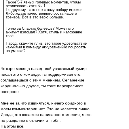
Также 5-7 явных голевых моментов, чтобы
реализовать хотя бы 1.
По-другому - это не к этому набору игроков.
Либо ждать качественного роста нашего
тренера. Вот в это верю больше.
Точно за Спартак болеешь? Может кто
аккаунт взломал? Хотя, стиль и изложение
твоё.
Народ, скажите плиз, это такое удовольствие
какунями в команду аккуратненько побросать
на умняке?
Четыре месяца назад твой уважаемый кумир
писал это о команде, ты поддерживая его,
соглашаешься с этим мнением. Сег мнение
кардинально другое, ты тоже перекрасился
наверное.
Мне не за что извиняться, ничего обидного в
моем комментарии нет. Это не касается лично
Ирода, это касается написанного мнения, я его
не разделяю в отличии от тебя.
На этом все.