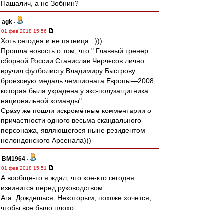
Пашалич, а не Зобнин?
agk
-
01 фев 2018 15:56
Хоть сегодня и не пятница...)))
Прошла новость о том, что " Главный тренер
сборной России Станислав Черчесов лично
вручил футболисту Владимиру Быстрову
бронзовую медаль чемпионата Европы—2008,
которая была украдена у экс-полузащитника
национальной команды"
Сразу же пошли искромётные комментарии о
причастности одного весьма скандального
персонажа, являющегося ныне резидентом
нелондонского Арсенала)))
BM1964
-
01 фев 2018 15:51
А вообще-то я ждал, что кое-кто сегодня
извинится перед руководством.
Ага. Дождешься. Некоторым, похоже хочется,
чтобы все было плохо.