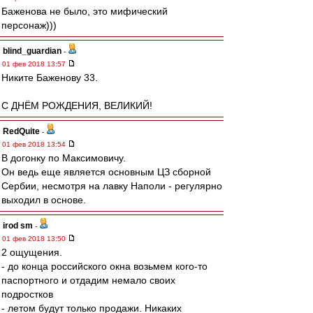
Баженова не было, это мифический
персонаж)))
blind_guardian
-
01 фев 2018 13:57
Никите Баженову 33.
С ДНЁМ РОЖДЕНИЯ, ВЕЛИКИЙ!
RedQuite
-
01 фев 2018 13:54
В догонку по Максимовичу.
Он ведь еще является основным ЦЗ сборной
Сербии, несмотря на лавку Наполи - регулярно
выходил в основе.
irod sm
-
01 фев 2018 13:50
2 ощущения.
- до конца российского окна возьмем кого-то
паспортного и отдадим немало своих
подростков
- летом будут только продажи. Никаких