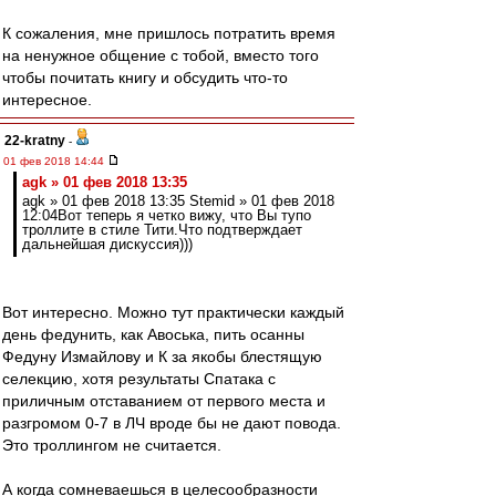
К сожаления, мне пришлось потратить время
на ненужное общение с тобой, вместо того
чтобы почитать книгу и обсудить что-то
интересное.
22-kratny
-
01 фев 2018 14:44
agk » 01 фев 2018 13:35
agk » 01 фев 2018 13:35 Stemid » 01 фев 2018
12:04Вот теперь я четко вижу, что Вы тупо
троллите в стиле Тити.Что подтверждает
дальнейшая дискуссия)))
Вот интересно. Можно тут практически каждый
день федунить, как Авоська, пить осанны
Федуну Измайлову и К за якобы блестящую
селекцию, хотя результаты Спатака с
приличным отставанием от первого места и
разгромом 0-7 в ЛЧ вроде бы не дают повода.
Это троллингом не считается.
А когда сомневаешься в целесообразности