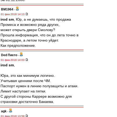
BM1964
-
01 фев 2018 14:13
irod sm
, Юр, а не думаешь, что продажа
Промеса и возможно ряда других,
может открыть двери Смолову?
Прошла информация, что он до лета точно в
Краснодаре, а летом точно уйдет.
Как предположение.
Ded Пихто
-
01 фев 2018 14:03
irod sm
,
Юра, это как минимум логично.
Учитывая ценники после ЧМ.
Паспорт нужен в линию полузащиты и атаки.
Лимит наступает на пятки.
С другой стороны Каррере возможно для
страховки достаточно Бакаева.
agk
-
01 фев 2018 13:59