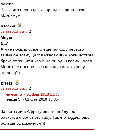
покупок.
Разве что переводы из аренды в долгосрок.
Максимум.
авоська
-
01 фев 2018 13:48
Meyer
,
Да?
А мне показалось,что ещё по-ходу первого
тайма он возмущался ужасающим количеством
брака от защитников.И не он один возмущался.
Может не поленишься назад отмотать пару
страниц?)
breeze
-
01 фев 2018 13:39
чннхнпS » 01 фев 2018 13:35
чннхнпS » 01 фев 2018 13:35
За неграми в Африку они не пойдут, для
расистов с болот это табу. Так что задача ещё
больше усложняется)))