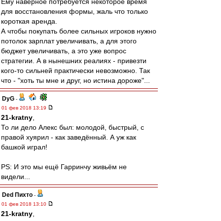
Ему наверное потребуется некоторое время
для восстановления формы, жаль что только
короткая аренда.
А чтобы покупать более сильных игроков нужно
потолок зарплат увеличивать, а для этого
бюджет увеличивать, а это уже вопрос
стратегии. А в нынешних реалиях - привезти
кого-то сильней практически невозможно. Так
что - "хоть ты мне и друг, но истина дороже"...
DyG
-
01 фев 2018 13:19
21-kratny
,
То ли дело Алекс был: молодой, быстрый, с
правой хуярил - как заведённый. А уж как
башкой играл!
PS: И это мы ещё Гарринчу живьём не
видели...
Ded Пихто
-
01 фев 2018 13:10
21-kratny
,