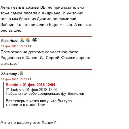
Лень лезть в архивы ВВ, но приблизительно
тоже самое писали о Андриано. И уж точно
гавно мы брали из Динамо по фамилии
Зобнин. То, что писали о Ещенко - ад. А вон как
оно вышло.
Superfuzz
-
01 фев 2018 13:03
Посмотрел на доткоме совместное фото
Родионова и Ханни. Да Сергей Юрьевич просто
в экстазе!
22-kratny
-
01 фев 2018 13:02
Stemid » 01 фев 2018 12:04
21-kratny » 01 фев 2018 12:04
Набрали так себе средненьких футболистов
Вот теперь я четко вижу, что Вы тупо
троллите в стиле Тити.
А кто по вашему этот Ханни?