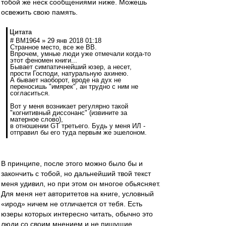
тобой же неск сообщениями ниже. Можешь
освежить свою память.
Цитата
# BM1964 » 29 янв 2018 01:18
Странное место, все же ВВ.
Впрочем, умные люди уже отмечали когда-то
этот феномен книги...
Бывает симпатичнейший юзер, а несет,
прости Господи, натуральную ахинею.
А бывает наоборот, вроде на дух не
переносишь "имярек", ан трудно с ним не
согласиться.
Вот у меня возникает регулярно такой
"когнитивный диссонанс" (извините за
матерное слово),
в отношении GT третьего. Будь у меня ИЛ -
отправил бы его туда первым же эшелоном.
В принципе, после этого можно было бы и
закончить с тобой, но дальнейший твой текст
меня удивил, но при этом он многое обьясняет.
Для меня нет авторитетов на книге, условный
«ирод» ничем не отличается от тебя. Есть
юзеры которых интересно читать, обычно это
люди со своим мнением и не пишущие