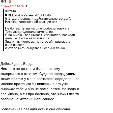
Gt3
-
01 фев 2018 14:50
Цитата
# BM1964 » 29 янв 2018 17:46
Gt3, Да, Леонид, я действительно Богдан).
Никакой болезненной реакции нет.
Не более. Ты на него попробовал наехать.
Тебе люди сделали замечание.
Я понимаю - все бывает. Извинился, поехали
дальше. Но ты не извинился.
Значит ты человек, не готовый признавать
свои ошибки.
А стало быть общаться бессмысленно.
Добрый день,Богдан.
Немного не до книги было, поэтому
задержался с ответом. Судя по предыдущим
твоим постам у меня сложилось определённое
мнение про то что ты пишешь, я его уже
выражал тебе и оно не поменяется. Но когда я
про Ивана, а ты про болвана, это значит что тв
вообще не читаешь написанное.
Болезненная реакция есть и она описана