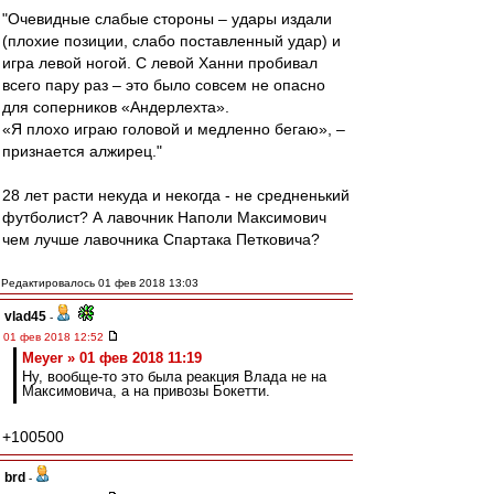
"Очевидные слабые стороны – удары издали
(плохие позиции, слабо поставленный удар) и
игра левой ногой. С левой Ханни пробивал
всего пару раз – это было совсем не опасно
для соперников «Андерлехта».
«Я плохо играю головой и медленно бегаю», –
признается алжирец."
28 лет расти некуда и некогда - не средненький
футболист? А лавочник Наполи Максимович
чем лучше лавочника Спартака Петковича?
Редактировалось 01 фев 2018 13:03
vlad45
-
01 фев 2018 12:52
Meyer » 01 фев 2018 11:19
Ну, вообще-то это была реакция Влада не на
Максимовича, а на привозы Бокетти.
+100500
brd
-