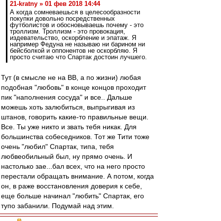
21-kratny » 01 фев 2018 14:44
А когда сомневаешься в целесообразности
покупки довольно посредственных
футболистов и обосновываешь почему - это
троллизм. Троллизм - это провокация,
издевательство, оскорбление и эпатаж. Я
например Федуна не называю ни барином ни
бейсболкой и оппонентов не оскорбляю. Я
просто считаю что Спартак достоин лучшего.
Тут (в смысле не на ВВ, а по жизни) любая
подобная "любовь" в конце концов проходит
пик "наполнения сосуда" и все.. Дальше
можешь хоть залюбиться, выпрыгивая из
штанов, говорить какие-то правильные вещи.
Все. Ты уже никто и звать тебя никак. Для
большинства собеседников. Тот же Тити тоже
очень "любил" Спартак, типа, тебя
любвеобильный был, ну прямо очень. И
настолько зае...бал всех, что на него просто
перестали обращать внимание. А потом, когда
он, в раже восстановления доверия к себе,
еще больше начинал "любить" Спартак, его
тупо забанили. Подумай над этим.