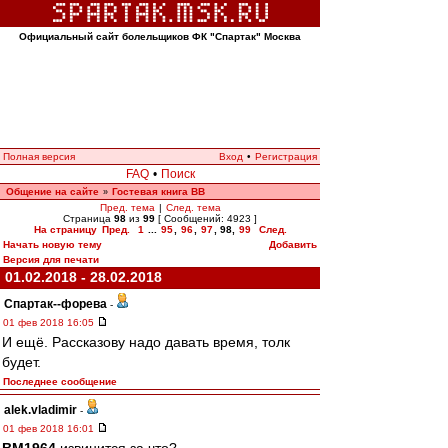
Официальный сайт болельщиков ФК "Спартак" Москва
Полная версия
Вход
•
Регистрация
FAQ
•
Поиск
Общение на сайте
Гостевая книга ВВ
»
Пред. тема
|
След. тема
Страница
98
из
99
[ Сообщений: 4923 ]
На страницу
Пред.
1
...
95
,
96
,
97
,
98
,
99
След.
Начать новую тему
Добавить
Версия для печати
01.02.2018 - 28.02.2018
Cпартак--форева
-
01 фев 2018 16:05
И ещё. Рассказову надо давать время, толк
будет.
Последнее сообщение
alek.vladimir
-
01 фев 2018 16:01