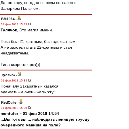
Да, по ходу, сегодня во всем согласен с
Валерием Палычем.
BM1964
-
01 фев 2018 15:43
Тулячок
, Это магия имени.
Пока был 21-кратным, был адекватным.
А не захотел стать 22-кратным и стал
неадекватным.
Типа скороговорка)))
Тулячок
-
01 фев 2018 15:33
Поначалу 21каратный казался
адекватным,очень жаль :cry:
RedQuite
-
01 фев 2018 15:26
mentufer » 01 фев 2018 14:54
...Вы готовы ... наблюдать ленивую трусцу
очередного маниша на поле?