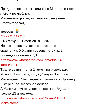
Представляю что сказали бы о Марадоне (хотя
я его и не люблю).
Маленького роста, лишний вес, не умеет
играть головой, ...
RedQuite
-
01 фев 2018 13:28
21-kratny » 01 фев 2018 13:02
Но это не совсем так, все познается в
сравнении. У Ханни уровень по ЕК за 2
последних сезона - 7,0:
https://www.whoscored.com/Players/75496 ...
iane-Hanni
Такого уровня нет и близко - ни у молодых
Роши и Пашалича, ни у кубанцев Попова и
Мельгарехо. Это скорее в компанию к Промесу
и Фернандо, железная основа.
А Максимович по уровню похож на Адриано,
только ЦЗ и моложе:
https://www.whoscored.com/Players/98631 ...
Maksimovic