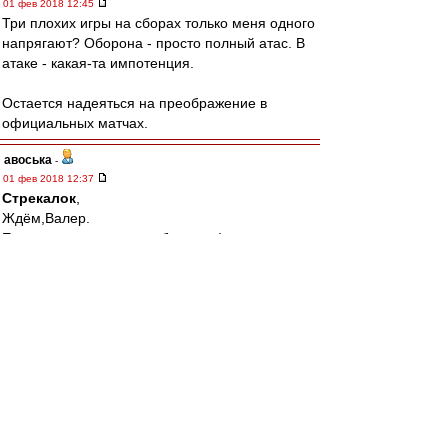
01 фев 2018 12:45
Три плохих игры на сборах только меня одного
напрягают? Оборона - просто полный атас. В
атаке - какая-та импотенция.
Остается надеяться на преображение в
официальных матчах.
авоська
-
01 фев 2018 12:37
Стрекалок
,
Ждём,Валер.
Если окажется столпом буду рад)
Tirox
-
01 фев 2018 12:11
Cтаканов » 01 фев 2018 11:23
в 20 лет марсело убрал роберто карлоса из
реала
Которому на тот момент стукнуло 34)))
BBKing
-