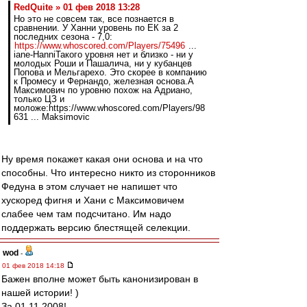
RedQuite » 01 фев 2018 13:28
Но это не совсем так, все познается в
сравнении. У Ханни уровень по ЕК за 2
последних сезона - 7,0:
https://www.whoscored.com/Players/75496
...
iane-HanniТакого уровня нет и близко - ни у
молодых Роши и Пашалича, ни у кубанцев
Попова и Мельгарехо. Это скорее в компанию
к Промесу и Фернандо, железная основа.А
Максимович по уровню похож на Адриано,
только ЦЗ и
моложе:https://www.whoscored.com/Players/98
631 ... Maksimovic
Ну время покажет какая они основа и на что
способны. Что интересно никто из сторонников
Федуна в этом случает не напишет что
хускоред фигня и Хани с Максимовичем
слабее чем там подсчитано. Им надо
поддержать версию блестящей селекции.
wod
-
01 фев 2018 14:18
Бажен вполне может быть канонизирован в
нашей истории! )
За 01.11.2008!