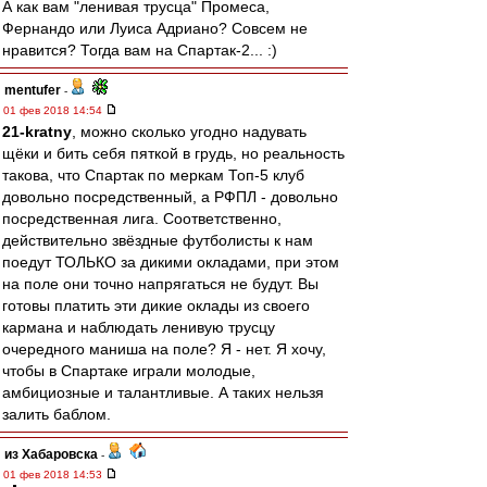
А как вам "ленивая трусца" Промеса,
Фернандо или Луиса Адриано? Совсем не
нравится? Тогда вам на Спартак-2... :)
mentufer
-
01 фев 2018 14:54
21-kratny
, можно сколько угодно надувать
щёки и бить себя пяткой в грудь, но реальность
такова, что Спартак по меркам Топ-5 клуб
довольно посредственный, а РФПЛ - довольно
посредственная лига. Соответственно,
действительно звёздные футболисты к нам
поедут ТОЛЬКО за дикими окладами, при этом
на поле они точно напрягаться не будут. Вы
готовы платить эти дикие оклады из своего
кармана и наблюдать ленивую трусцу
очередного маниша на поле? Я - нет. Я хочу,
чтобы в Спартаке играли молодые,
амбициозные и талантливые. А таких нельзя
залить баблом.
из Хабаровска
-
01 фев 2018 14:53