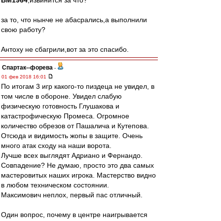
BM1964
,извинится за что?
за то, что нынче не абасрались,а выполнили
свою работу?
Антоху не сбагрили,вот за это спасибо.
Cпартак--форева
-
01 фев 2018 16:01
По итогам 3 игр какого-то пиздеца не увидел, в
том числе в обороне. Увидел слабую
физическую готовность Глушакова и
катастрофическую Промеса. Огромное
количество обрезов от Пашалича и Кутепова.
Отсюда и видимость жопы в защите. Очень
много атак сходу на наши ворота.
Лучше всех выглядят Адриано и Фернандо.
Совпадение? Не думаю, просто это два самых
мастеровитых наших игрока. Мастерство видно
в любом техническом состоянии.
Максимович неплох, первый пас отличный.
Один вопрос, почему в центре наигрывается