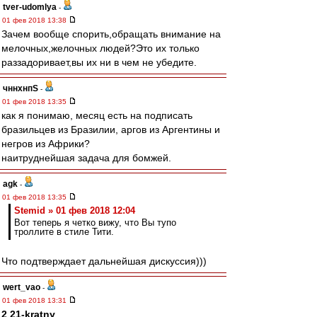
tver-udomlya
-
01 фев 2018 13:38
Зачем вообще спорить,обращать внимание на
мелочных,желочных людей?Это их только
раззадоривает,вы их ни в чем не убедите.
чннхнпS
-
01 фев 2018 13:35
как я понимаю, месяц есть на подписать
бразильцев из Бразилии, аргов из Аргентины и
негров из Африки?
наитруднейшая задача для бомжей.
agk
-
01 фев 2018 13:35
Stemid » 01 фев 2018 12:04
Вот теперь я четко вижу, что Вы тупо
троллите в стиле Тити.
Что подтверждает дальнейшая дискуссия)))
wert_vao
-
01 фев 2018 13:31
2 21-kratny