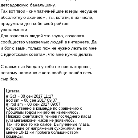
детсадовскую банальшину.
Так вот твои «симпатичнейшие юзеры несущие
абсолютную ахинею» , ты, кстати, в их числе,
придумали для себя свой рейтинг
уважаемости.
Для взрослых людей это глупо, создавать
сообщество уважаемых людей в интернете. Да
и бог с вами, только пож не нужно лезть ко мне
с идиотскими советам, что мне нужно делать.
С пасмятью Богдан у тебя не очень хорошо,
поэтому напомню с чего вообще пошёл весь
сыр бор.
Цитата
# Gt3 » 08 сен 2017 11:17
irod sm » 08 сен 2017 09:07
# irod sm » 08 сен 2017 09:07
Существенно в команде по сравнению с
прошлым годом ничего не изменилось.
Никаких фантазист( гениев последнего паса)
или меганаконечников не появилось.
Так что все то же самое. Выпученные глаза,
вспухшие от напряжения сухожилия, не
менее 10-11 км пробега большинством
команды.