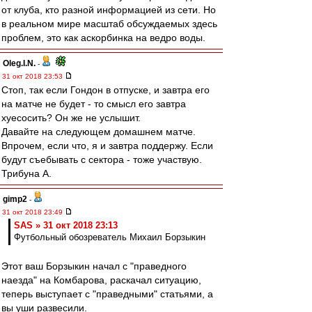
от клуба, кто разной информацией из сети. Но
в реальном мире масштаб обсуждаемых здесь
проблем, это как аскорбинка на ведро воды.
Oleg.I.N.
-
31 окт 2018 23:53
Стоп, так если Гондон в отпуске, и завтра его
на матче не будет - то смысл его завтра
хуесосить? Он же не услышит.
Давайте на следующем домашнем матче.
Впрочем, если что, я и завтра поддержу. Если
будут съебывать с сектора - тоже участвую.
Трибуна А.
gimp2
-
31 окт 2018 23:49
SAS » 31 окт 2018 23:13
Футбольный обозреватель Михаил Борзыкин
Этот ваш Борзыкин начал с "праведного
наезда" на Комбарова, раскачал ситуацию,
теперь выступает с "праведными" статьями, а
вы уши развесили.