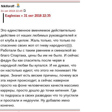
Nikiforoff
-
31 окт 2018 22:45
Eaglesias » 31 окт 2018 22:35
Это единственное вменяемое действительно
действие от наших любимых руководителей и
от клуба в целом. Жаль только, что только по
спасению своих жоп от гневу народного)))).
Работали бы с таким рвением и смекалкой во
благо Спартака, цены бы им не было. И сейчас
федун бы как спаситель после червя в
народной любви бы купался. И не думаю, что
он настолько идиот, что этого не понимает. Не
верю. Значит есть веские причины, почему вся
эта херня происходит, а сейчас наверное
просто на фоне человеческих качеств массимо
карреры, просто дошло до точки кипения. Где
то пидорасы в своих разводках что то упустили
и проспали и недоучли. Ну добавлю имхо
конечно.