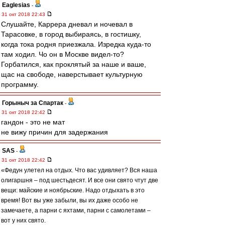
Eaglesias
-
31 окт 2018 22:43
Слушайте, Каррера дневал и ночевал в
Тарасовке, в город выбираясь, в гостишку,
когда тока родня приезжала. Изредка куда-то
там ходил. Чо он в Москве видел-то?
Горбатился, как проклятый за наше и ваше,
щас на свободе, наверстывает культурную
программу.
Горыныч за Спартак
-
31 окт 2018 22:42
гандон - это не мат
не вижу причин для задержания
SAS
-
31 окт 2018 22:42
«Федун улетел на отдых. Что вас удивляет? Вся наша
олигаршня – под шестьдесят. И все они свято чтут две
вещи: майские и ноябрьские. Надо отдыхать в это
время! Вот вы уже забыли, вы их даже особо не
замечаете, а парни с яхтами, парни с самолетами –
вот у них свято.