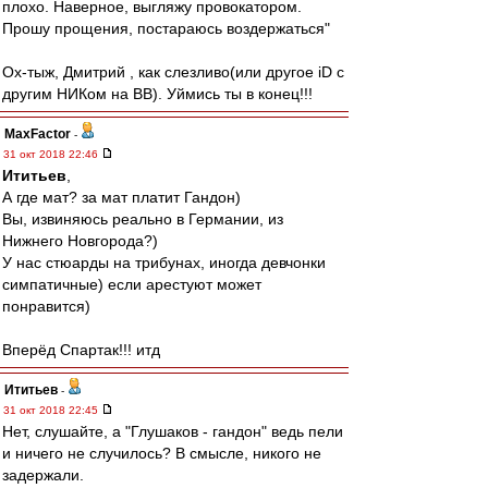
плохо. Наверное, выгляжу провокатором.
Прошу прощения, постараюсь воздержаться"
Ох-тыж, Дмитрий , как слезливо(или другое iD c
другим НИКом на ВВ). Уймись ты в конец!!!
MaxFactor
-
31 окт 2018 22:46
Ититьев
,
А где мат? за мат платит Гандон)
Вы, извиняюсь реально в Германии, из
Нижнего Новгорода?)
У нас стюарды на трибунах, иногда девчонки
симпатичные) если арестуют может
понравится)
Вперёд Спартак!!! итд
Ититьев
-
31 окт 2018 22:45
Нет, слушайте, а "Глушаков - гандон" ведь пели
и ничего не случилось? В смысле, никого не
задержали.