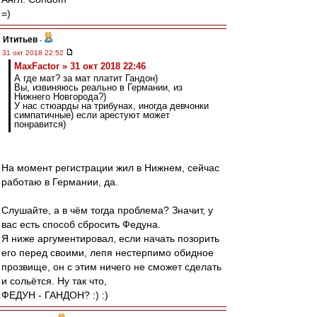
=)
Ититьев
-
31 окт 2018 22:52
MaxFactor » 31 окт 2018 22:46
А где мат? за мат платит Гандон)
Вы, извиняюсь реально в Германии, из
Нижнего Новгорода?)
У нас стюарды на трибунах, иногда девчонки
симпатичные) если арестуют может
понравится)
На момент регистрации жил в Нижнем, сейчас
работаю в Германии, да.
Слушайте, а в чём тогда проблема? Значит, у
вас есть способ сбросить Федуна.
Я ниже аргументировал, если начать позорить
его перед своими, лепя нестерпимо обидное
прозвище, он с этим ничего не сможет сделать
и сольётся. Ну так что,
ФЕДУН - ГАНДОН? :) :)