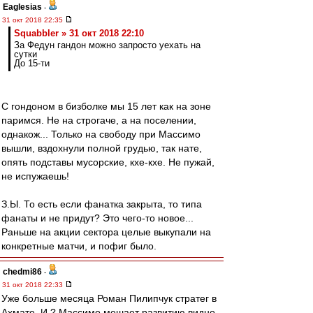
Eaglesias
-
31 окт 2018 22:35
Squabbler » 31 окт 2018 22:10
За Федун гандон можно запросто уехать на
сутки
До 15-ти
С гондоном в бизболке мы 15 лет как на зоне
паримся. Не на строгаче, а на поселении,
однакож... Только на свободу при Массимо
вышли, вздохнули полной грудью, так нате,
опять подставы мусорские, кхе-кхе. Не пужай,
не испужаешь!
З.Ы. То есть если фанатка закрыта, то типа
фанаты и не придут? Это чего-то новое...
Раньше на акции сектора целые выкупали на
конкретные матчи, и пофиг было.
chedmi86
-
31 окт 2018 22:33
Уже больше месяца Роман Пилипчук стратег в
Ахмате, И ? Массимо мешает развитию видно.