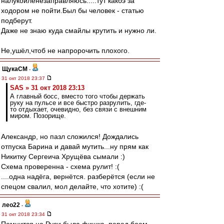
налукойленезаправляюсь.....тут какбэ за
ходором не пойти.Был бы человек - статью
подберут.
Даже не знаю куда смайлы крутить и нужно ли.
Не,ушёл,чтоб не напророчить плохого.
ЩукаСМ
-
31 окт 2018 23:37
SAS » 31 окт 2018 23:13
А главный босс, вместо того чтобы держать
руку на пульсе и все быстро разрулить, где-
то отдыхает, очевидно, без связи с внешним
миром. Позорище.
Александр, но пазл сложился! Дождались
отпуска Барина и давай мутить...ну прям как
Никитку Сергеича Хрущёва сымали :)
Схема проверенна - схема рулит! :(
....одна надёга, вернётся. разберётся (если не
спецом свалил, мол делайте, что хотите) :(
лео22
-
31 окт 2018 23:34