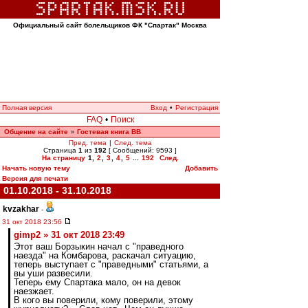
Официальный сайт болельщиков ФК "Спартак" Москва
Полная версия
Вход
•
Регистрация
FAQ
•
Поиск
Общение на сайте
Гостевая книга ВВ
»
Пред. тема
|
След. тема
Страница
1
из
192
[ Сообщений: 9593 ]
На страницу
1
,
2
,
3
,
4
,
5
...
192
След.
Начать новую тему
Добавить
Версия для печати
01.10.2018 - 31.10.2018
kvzakhar
-
31 окт 2018 23:56
gimp2 » 31 окт 2018 23:49
Этот ваш Борзыкин начал с "праведного
наезда" на Комбарова, раскачал ситуацию,
теперь выступает с "праведными" статьями, а
вы уши развесили.
Теперь ему Спартака мало, он на девок
наезжает.
В кого вы поверили, кому поверили, этому