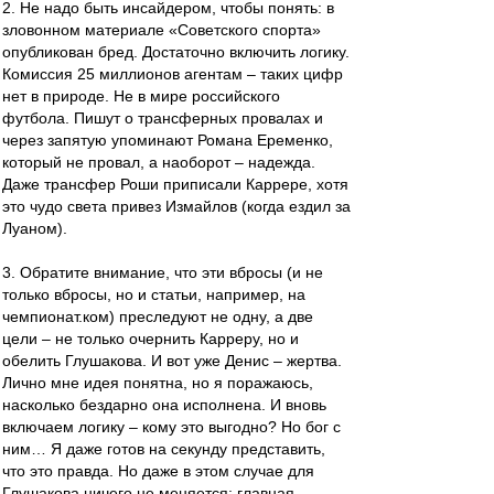
2. Не надо быть инсайдером, чтобы понять: в
зловонном материале «Советского спорта»
опубликован бред. Достаточно включить логику.
Комиссия 25 миллионов агентам – таких цифр
нет в природе. Не в мире российского
футбола. Пишут о трансферных провалах и
через запятую упоминают Романа Еременко,
который не провал, а наоборот – надежда.
Даже трансфер Роши приписали Каррере, хотя
это чудо света привез Измайлов (когда ездил за
Луаном).
3. Обратите внимание, что эти вбросы (и не
только вбросы, но и статьи, например, на
чемпионат.ком) преследуют не одну, а две
цели – не только очернить Карреру, но и
обелить Глушакова. И вот уже Денис – жертва.
Лично мне идея понятна, но я поражаюсь,
насколько бездарно она исполнена. И вновь
включаем логику – кому это выгодно? Но бог с
ним… Я даже готов на секунду представить,
что это правда. Но даже в этом случае для
Глушакова ничего не меняется: главная