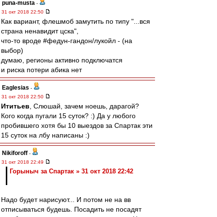
puna-musta
-
31 окт 2018 22:50
Как вариант, флешмоб замутить по типу "...вся
страна ненавидит цска",
что-то вроде #федун-гандон/лукойл - (на
выбор)
думаю, регионы активно подключатся
и риска потери абика нет
Eaglesias
-
31 окт 2018 22:50
Ититьев
, Слюшай, зачем ноешь, дарагой?
Кого когда пугали 15 суток? :) Да у любого
пробившего хотя бы 10 выездов за Спартак эти
15 суток на лбу написаны :)
Nikiforoff
-
31 окт 2018 22:49
Горыныч за Спартак » 31 окт 2018 22:42
Надо будет нарисуют... И потом не на вв
отписываться будешь. Посадить не посадят