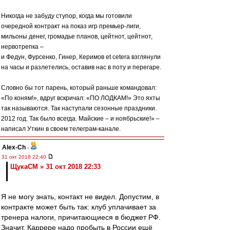
Никогда не забуду ступор, когда мы готовили
очередной контракт на показ игр премьер-лиги,
мильоны денег, громадье планов, цейтнот, цейтнот,
нервотрепка –
и Федун, Фурсенко, Гинер, Керимов еt cetera взглянули
на часы и разлетелись, оставив нас в поту и перегаре.
Словно бы тот парень, который раньше командовал:
«По коням!», вдруг вскричал: «ПО ЛОДКАМ!» Это яхты
так называются. Так наступали сезонные праздники.
2012 год. Так было всегда. Майские – и ноябрьские!» –
написал Уткин в своем телеграм-канале.
Alex-Ch
-
31 окт 2018 22:40
ЩукаСМ » 31 окт 2018 22:33
Я не могу знать, контакт не видел. Допустим, в
контракте может быть так: клуб уплачивает за
тренера налоги, причитающиеся в бюджет РФ.
Значит, Каррере надо пробыть в России ещё