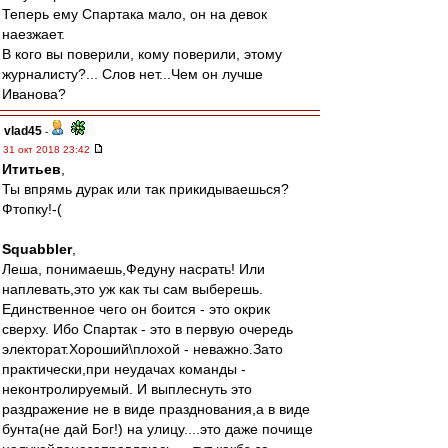
Теперь ему Спартака мало, он на девок
наезжает.
В кого вы поверили, кому поверили, этому
журналисту?... Слов нет...Чем он лучше
Иванова?
vlad45
-
31 окт 2018 23:42
Ититьев
,
Ты впрямь дурак или так прикидываешься?
Фтопку!-(
Squabbler
,
Леша, понимаешь,Федуну насрать! Или
наплевать,это уж как ты сам выберешь.
Единственное чего он боится - это окрик
сверху. Ибо Спартак - это в первую очередь
электорат.Хороший\плохой - неважно.Зато
практически,при неудачах команды -
неконтролируемый. И выплеснуть это
раздражение не в виде празднования,а в виде
бунта(не дай Бог!) на улицу....это даже почище