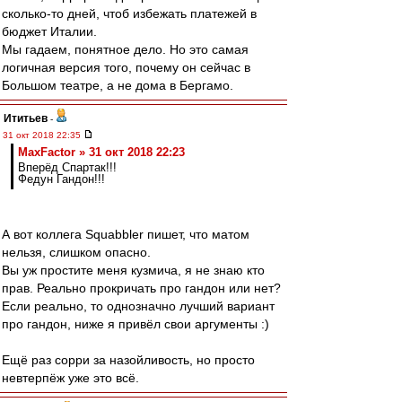
сколько-то дней, чтоб избежать платежей в
бюджет Италии.
Мы гадаем, понятное дело. Но это самая
логичная версия того, почему он сейчас в
Большом театре, а не дома в Бергамо.
Ититьев
-
31 окт 2018 22:35
MaxFactor » 31 окт 2018 22:23
Вперёд Спартак!!!
Федун Гандон!!!
А вот коллега Squabbler пишет, что матом
нельзя, слишком опасно.
Вы уж простите меня кузмича, я не знаю кто
прав. Реально прокричать про гандон или нет?
Если реально, то однозначно лучший вариант
про гандон, ниже я привёл свои аргументы :)
Ещё раз сорри за назойливость, но просто
невтерпёж уже это всё.