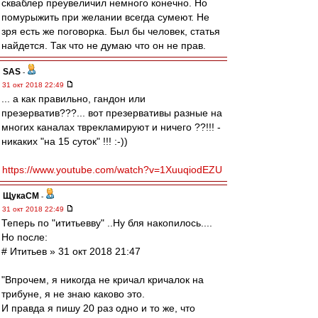
скваблер преувеличил немного конечно. Но
помурыжить при желании всегда сумеют. Не
зря есть же поговорка. Был бы человек, статья
найдется. Так что не думаю что он не прав.
SAS
-
31 окт 2018 22:49
... а как правильно, гандон или
презерватив???... вот презервативы разные на
многих каналах тврекламируют и ничего ??!!! -
никаких "на 15 суток" !!! :-))
https://www.youtube.com/watch?v=1XuuqiodEZU
ЩукаСМ
-
31 окт 2018 22:49
Теперь по "ититьевву" ..Ну бля накопилось....
Но после:
# Ититьев » 31 окт 2018 21:47
"Впрочем, я никогда не кричал кричалок на
трибуне, я не знаю каково это.
И правда я пишу 20 раз одно и то же, что