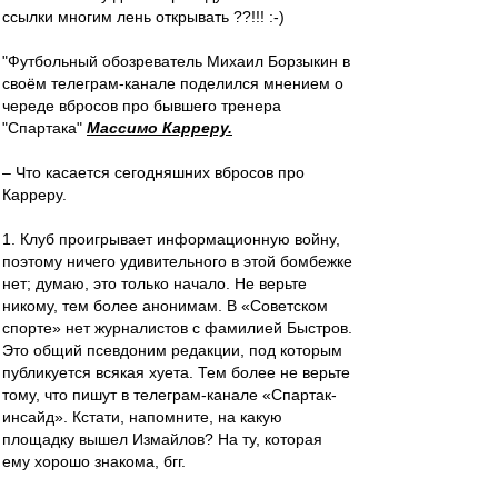
ссылки многим лень открывать ??!!! :-)
"Футбольный обозреватель Михаил Борзыкин в
своём телеграм-канале поделился мнением о
череде вбросов про бывшего тренера
"Спартака"
Массимо Карреру.
– Что касается сегодняшних вбросов про
Карреру.
1. Клуб проигрывает информационную войну,
поэтому ничего удивительного в этой бомбежке
нет; думаю, это только начало. Не верьте
никому, тем более анонимам. В «Советском
спорте» нет журналистов с фамилией Быстров.
Это общий псевдоним редакции, под которым
публикуется всякая хуета. Тем более не верьте
тому, что пишут в телеграм-канале «Спартак-
инсайд». Кстати, напомните, на какую
площадку вышел Измайлов? На ту, которая
ему хорошо знакома, бгг.