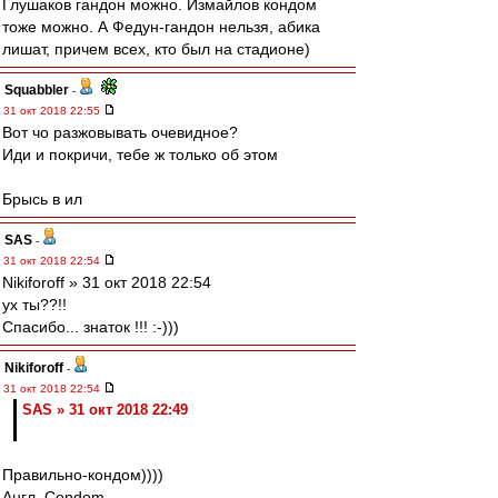
Глушаков гандон можно. Измайлов кондом
тоже можно. А Федун-гандон нельзя, абика
лишат, причем всех, кто был на стадионе)
Squabbler
-
31 окт 2018 22:55
Вот чо разжовывать очевидное?
Иди и покричи, тебе ж только об этом
Брысь в ил
SAS
-
31 окт 2018 22:54
Nikiforoff » 31 окт 2018 22:54
ух ты??!!
Спасибо... знаток !!! :-)))
Nikiforoff
-
31 окт 2018 22:54
SAS » 31 окт 2018 22:49
Правильно-кондом))))
Англ. Condom