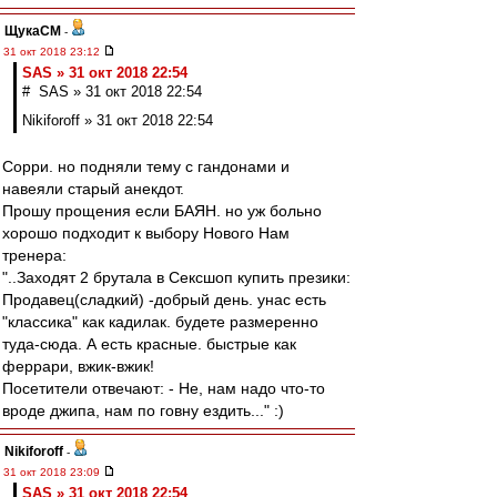
ЩукаСМ
-
31 окт 2018 23:12
SAS » 31 окт 2018 22:54
# SAS » 31 окт 2018 22:54
Nikiforoff » 31 окт 2018 22:54
Сорри. но подняли тему с гандонами и
навеяли старый анекдот.
Прошу прощения если БАЯН. но уж больно
хорошо подходит к выбору Нового Нам
тренера:
"..Заходят 2 брутала в Сексшоп купить презики:
Продавец(сладкий) -добрый день. унас есть
"классика" как кадилак. будете размеренно
туда-сюда. А есть красные. быстрые как
феррари, вжик-вжик!
Посетители отвечают: - Не, нам надо что-то
вроде джипа, нам по говну ездить..." :)
Nikiforoff
-
31 окт 2018 23:09
SAS » 31 окт 2018 22:54