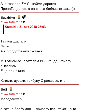
А, я говорил ЕМУ - найми дорогих
ПропаГандонов, а он снова баблишко зажал))
Squabbler
-
31 окт 2018 23:17
Stemid » 31 окт 2018 23:03
Так мы сделали
Лично
А я о подстрекательстве к
Мы отцом-основателем ВВ и гандонить его
пытались
Ещё при якине
Хотели, дураки, трибуну С расшевелить
SAS
-
31 окт 2018 23:13
Молодец!!!! :-)
а вот на Злобу дня.... приведу весь текст... а то