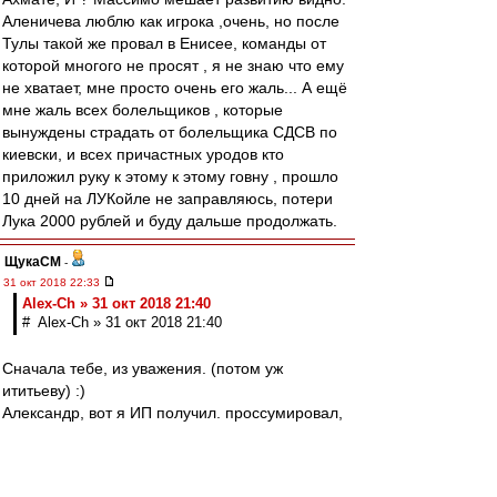
Аленичева люблю как игрока ,очень, но после
Тулы такой же провал в Енисее, команды от
которой многого не просят , я не знаю что ему
не хватает, мне просто очень его жаль... А ещё
мне жаль всех болельщиков , которые
вынуждены страдать от болельщика СДСВ по
киевски, и всех причастных уродов кто
приложил руку к этому к этому говну , прошло
10 дней на ЛУКойле не заправляюсь, потери
Лука 2000 рублей и буду дальше продолжать.
ЩукаСМ
-
31 окт 2018 22:33
Alex-Ch » 31 окт 2018 21:40
# Alex-Ch » 31 окт 2018 21:40
Сначала тебе, из уважения. (потом уж
ититьеву) :)
Александр, вот я ИП получил. проссумировал,
умножил-поделил, заплатил налог...это
ща(гимор конечно)
Но раньше работал, там где всё, и даже