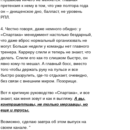
претензия к нему в том, что уже полтора года
он – днищенское дно, балласт, не уровень
РПЛ.
4. Честно говоря, даже немного обидно: у
«Спартака» менеджмент настолько бездарный,
что даже вброс нормальный организовать не
могут. Больше недели у команды нет главного
тренера. Карреру слили и теперь не знают, что
делать. Слили его как-то слишком быстро, он
явно кому-то мешал. А главный босс, вместо
того чтобы держать руку на пульсе и все
быстро разрулить, где-то отдыхает, очевидно,
без связи с внешним миром. Позорище.
Вот я критикую руководство «Спартака», и все
знают, как меня зовут и как я выгляжу.
А вы,
контрацептивы, не только мерзавцы, но
еще и трусы.
Возможно, сделаю завтра об этом выпуск на
своем канале. "