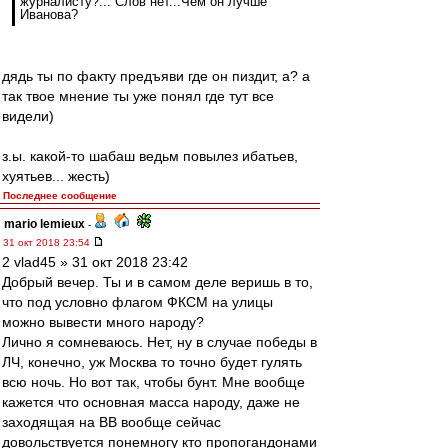
журналисту?... Слов нет...Чем он лучше
Иванова?
дядь ты по факту предъяви где он пиздит, а? а
так твое мнение ты уже понял где тут все
видели)
з.ы. какой-то шабаш ведьм повылез ибатьев,
хуятьев... жесть)
Последнее сообщение
mario lemieux
-
31 окт 2018 23:54
2 vlad45 » 31 окт 2018 23:42
Добрый вечер. Ты и в самом деле веришь в то,
что под условно флагом ФКСМ на улицы
можно вывести много народу?
Лично я сомневаюсь. Нет, ну в случае победы в
ЛЧ, конечно, уж Москва то точно будет гулять
всю ночь. Но вот так, чтобы бунт. Мне вообще
кажется что основная масса народу, даже не
заходящая на ВВ вообще сейчас
довольствуется понемногу кто пропогандонами