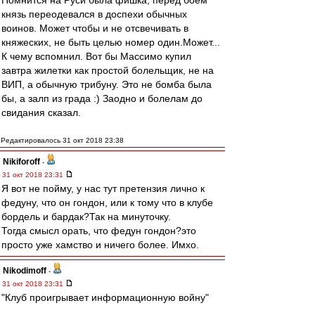
Помнится на Руси была фишка, перед боем
князь переодевался в доспехи обычных
воинов. Может чтобы и не отсвечивать в
княжеских, не быть целью номер один.Может...
К чему вспомнил. Вот бы Массимо купил
завтра жилетки как простой болельщик, не на
ВИП, а обычную трибуну. Это не бомба была
бы, а залп из града :) Заодно и болелам до
свидания сказал.
Редактировалось 31 окт 2018 23:38
Nikiforoff
-
31 окт 2018 23:31
Я вот не пойму, у нас тут претензия лично к
федуну, что он гондон, или к тому что в клубе
бордель и бардак?Так на минуточку.
Тогда смысл орать, что федун гондон?это
просто уже хамство и ничего более. Имхо.
Nikodimoff
-
31 окт 2018 23:31
"Клуб проигрывает информационную войну"