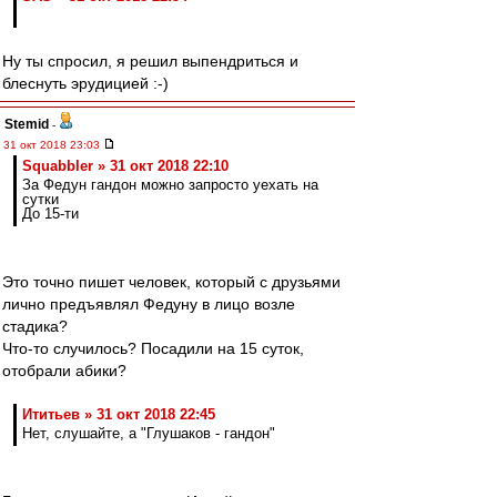
Ну ты спросил, я решил выпендриться и
блеснуть эрудицией :-)
Stemid
-
31 окт 2018 23:03
Squabbler » 31 окт 2018 22:10
За Федун гандон можно запросто уехать на
сутки
До 15-ти
Это точно пишет человек, который с друзьями
лично предъявлял Федуну в лицо возле
стадика?
Что-то случилось? Посадили на 15 суток,
отобрали абики?
Ититьев » 31 окт 2018 22:45
Нет, слушайте, а "Глушаков - гандон"