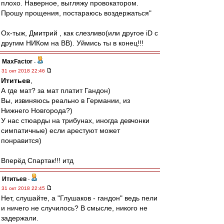
плохо. Наверное, выгляжу провокатором.
Прошу прощения, постараюсь воздержаться"
Ох-тыж, Дмитрий , как слезливо(или другое iD c
другим НИКом на ВВ). Уймись ты в конец!!!
MaxFactor
-
31 окт 2018 22:46
Ититьев
,
А где мат? за мат платит Гандон)
Вы, извиняюсь реально в Германии, из
Нижнего Новгорода?)
У нас стюарды на трибунах, иногда девчонки
симпатичные) если арестуют может
понравится)
Вперёд Спартак!!! итд
Ититьев
-
31 окт 2018 22:45
Нет, слушайте, а "Глушаков - гандон" ведь пели
и ничего не случилось? В смысле, никого не
задержали.