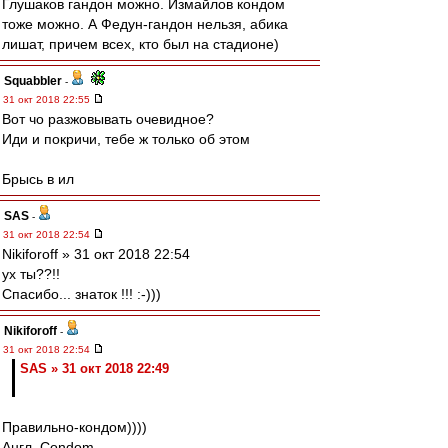
Глушаков гандон можно. Измайлов кондом
тоже можно. А Федун-гандон нельзя, абика
лишат, причем всех, кто был на стадионе)
Squabbler
-
31 окт 2018 22:55
Вот чо разжовывать очевидное?
Иди и покричи, тебе ж только об этом
Брысь в ил
SAS
-
31 окт 2018 22:54
Nikiforoff » 31 окт 2018 22:54
ух ты??!!
Спасибо... знаток !!! :-)))
Nikiforoff
-
31 окт 2018 22:54
SAS » 31 окт 2018 22:49
Правильно-кондом))))
Англ. Condom