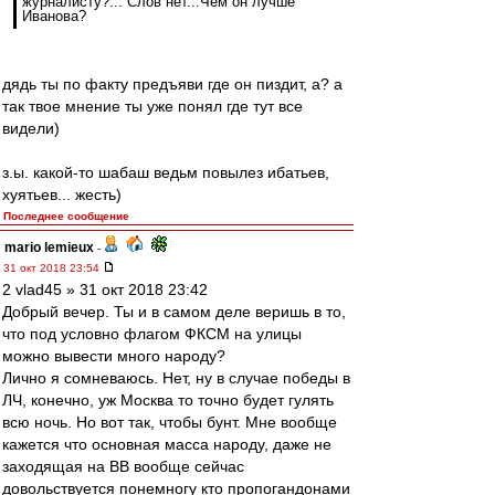
журналисту?... Слов нет...Чем он лучше
Иванова?
дядь ты по факту предъяви где он пиздит, а? а
так твое мнение ты уже понял где тут все
видели)
з.ы. какой-то шабаш ведьм повылез ибатьев,
хуятьев... жесть)
Последнее сообщение
mario lemieux
-
31 окт 2018 23:54
2 vlad45 » 31 окт 2018 23:42
Добрый вечер. Ты и в самом деле веришь в то,
что под условно флагом ФКСМ на улицы
можно вывести много народу?
Лично я сомневаюсь. Нет, ну в случае победы в
ЛЧ, конечно, уж Москва то точно будет гулять
всю ночь. Но вот так, чтобы бунт. Мне вообще
кажется что основная масса народу, даже не
заходящая на ВВ вообще сейчас
довольствуется понемногу кто пропогандонами