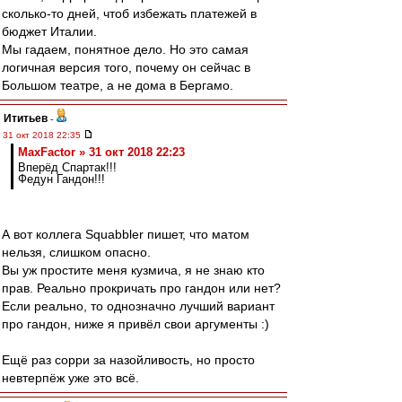
сколько-то дней, чтоб избежать платежей в
бюджет Италии.
Мы гадаем, понятное дело. Но это самая
логичная версия того, почему он сейчас в
Большом театре, а не дома в Бергамо.
Ититьев
-
31 окт 2018 22:35
MaxFactor » 31 окт 2018 22:23
Вперёд Спартак!!!
Федун Гандон!!!
А вот коллега Squabbler пишет, что матом
нельзя, слишком опасно.
Вы уж простите меня кузмича, я не знаю кто
прав. Реально прокричать про гандон или нет?
Если реально, то однозначно лучший вариант
про гандон, ниже я привёл свои аргументы :)
Ещё раз сорри за назойливость, но просто
невтерпёж уже это всё.