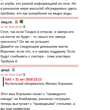
от клуба, кто разной информацией из сети. Но
в реальном мире масштаб обсуждаемых здесь
проблем, это как аскорбинка на ведро воды.
Oleg.I.N.
-
31 окт 2018 23:53
Стоп, так если Гондон в отпуске, и завтра его
на матче не будет - то смысл его завтра
хуесосить? Он же не услышит.
Давайте на следующем домашнем матче.
Впрочем, если что, я и завтра поддержу. Если
будут съебывать с сектора - тоже участвую.
Трибуна А.
gimp2
-
31 окт 2018 23:49
SAS » 31 окт 2018 23:13
Футбольный обозреватель Михаил Борзыкин
Этот ваш Борзыкин начал с "праведного
наезда" на Комбарова, раскачал ситуацию,
теперь выступает с "праведными" статьями, а
вы уши развесили.