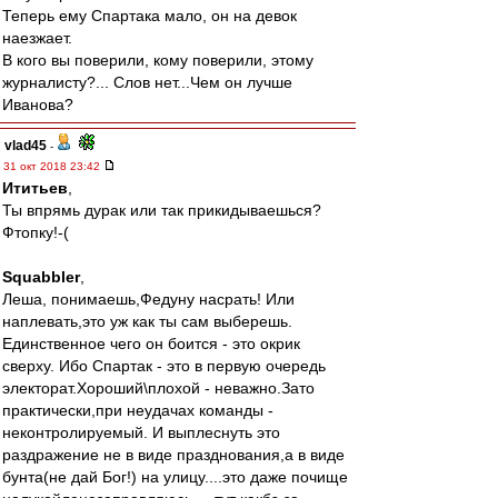
Теперь ему Спартака мало, он на девок
наезжает.
В кого вы поверили, кому поверили, этому
журналисту?... Слов нет...Чем он лучше
Иванова?
vlad45
-
31 окт 2018 23:42
Ититьев
,
Ты впрямь дурак или так прикидываешься?
Фтопку!-(
Squabbler
,
Леша, понимаешь,Федуну насрать! Или
наплевать,это уж как ты сам выберешь.
Единственное чего он боится - это окрик
сверху. Ибо Спартак - это в первую очередь
электорат.Хороший\плохой - неважно.Зато
практически,при неудачах команды -
неконтролируемый. И выплеснуть это
раздражение не в виде празднования,а в виде
бунта(не дай Бог!) на улицу....это даже почище