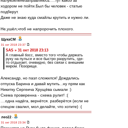
налукойленезаправляюсь.....тут какбэ за
ходором не пойти.Был бы человек - статью
подберут.
Даже не знаю куда смайлы крутить и нужно ли.
Не,ушёл,чтоб не напророчить плохого.
ЩукаСМ
-
31 окт 2018 23:37
SAS » 31 окт 2018 23:13
А главный босс, вместо того чтобы держать
руку на пульсе и все быстро разрулить, где-
то отдыхает, очевидно, без связи с внешним
миром. Позорище.
Александр, но пазл сложился! Дождались
отпуска Барина и давай мутить...ну прям как
Никитку Сергеича Хрущёва сымали :)
Схема проверенна - схема рулит! :(
....одна надёга, вернётся. разберётся (если не
спецом свалил, мол делайте, что хотите) :(
лео22
-
31 окт 2018 23:34