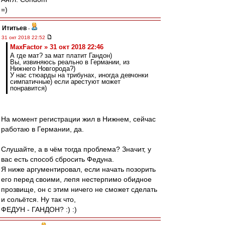
=)
Ититьев
-
31 окт 2018 22:52
MaxFactor » 31 окт 2018 22:46
А где мат? за мат платит Гандон)
Вы, извиняюсь реально в Германии, из
Нижнего Новгорода?)
У нас стюарды на трибунах, иногда девчонки
симпатичные) если арестуют может
понравится)
На момент регистрации жил в Нижнем, сейчас
работаю в Германии, да.
Слушайте, а в чём тогда проблема? Значит, у
вас есть способ сбросить Федуна.
Я ниже аргументировал, если начать позорить
его перед своими, лепя нестерпимо обидное
прозвище, он с этим ничего не сможет сделать
и сольётся. Ну так что,
ФЕДУН - ГАНДОН? :) :)