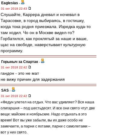
Eaglesias
-
31 окт 2018 22:43
Слушайте, Каррера дневал и ночевал в
Тарасовке, в город выбираясь, в гостишку,
когда тока родня приезжала. Изредка куда-то
там ходил. Чо он в Москве видел-то?
Горбатился, как проклятый за наше и ваше,
щас на свободе, наверстывает культурную
программу.
Горыныч за Спартак
-
31 окт 2018 22:42
гандон - это не мат
не вижу причин для задержания
SAS
-
31 окт 2018 22:42
«Федун улетел на отдых. Что вас удивляет? Вся наша
олигаршня – под шестьдесят. И все они свято чтут две
вещи: майские и ноябрьские. Надо отдыхать в это
время! Вот вы уже забыли, вы их даже особо не
замечаете, а парни с яхтами, парни с самолетами –
вот у них свято.