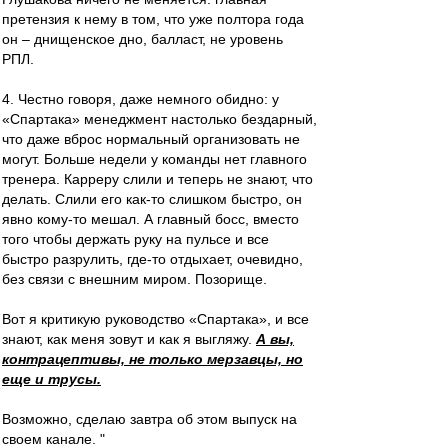
претензия к нему в том, что уже полтора года
он – днищенское дно, балласт, не уровень
РПЛ.
4. Честно говоря, даже немного обидно: у
«Спартака» менеджмент настолько бездарный,
что даже вброс нормальный организовать не
могут. Больше недели у команды нет главного
тренера. Карреру слили и теперь не знают, что
делать. Слили его как-то слишком быстро, он
явно кому-то мешал. А главный босс, вместо
того чтобы держать руку на пульсе и все
быстро разрулить, где-то отдыхает, очевидно,
без связи с внешним миром. Позорище.
Вот я критикую руководство «Спартака», и все
знают, как меня зовут и как я выгляжу.
А вы,
контрацептивы, не только мерзавцы, но
еще и трусы.
Возможно, сделаю завтра об этом выпуск на
своем канале. "