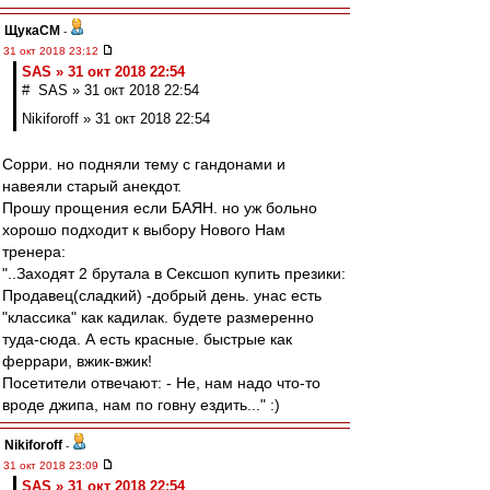
ЩукаСМ
-
31 окт 2018 23:12
SAS » 31 окт 2018 22:54
# SAS » 31 окт 2018 22:54
Nikiforoff » 31 окт 2018 22:54
Сорри. но подняли тему с гандонами и
навеяли старый анекдот.
Прошу прощения если БАЯН. но уж больно
хорошо подходит к выбору Нового Нам
тренера:
"..Заходят 2 брутала в Сексшоп купить презики:
Продавец(сладкий) -добрый день. унас есть
"классика" как кадилак. будете размеренно
туда-сюда. А есть красные. быстрые как
феррари, вжик-вжик!
Посетители отвечают: - Не, нам надо что-то
вроде джипа, нам по говну ездить..." :)
Nikiforoff
-
31 окт 2018 23:09
SAS » 31 окт 2018 22:54