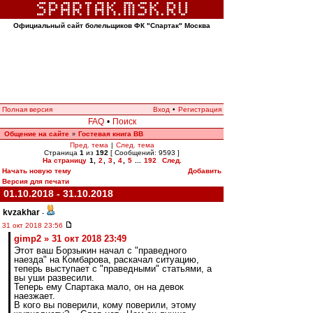
Официальный сайт болельщиков ФК "Спартак" Москва
Полная версия
Вход
•
Регистрация
FAQ
•
Поиск
Общение на сайте
Гостевая книга ВВ
»
Пред. тема
|
След. тема
Страница
1
из
192
[ Сообщений: 9593 ]
На страницу
1
,
2
,
3
,
4
,
5
...
192
След.
Начать новую тему
Добавить
Версия для печати
01.10.2018 - 31.10.2018
kvzakhar
-
31 окт 2018 23:56
gimp2 » 31 окт 2018 23:49
Этот ваш Борзыкин начал с "праведного
наезда" на Комбарова, раскачал ситуацию,
теперь выступает с "праведными" статьями, а
вы уши развесили.
Теперь ему Спартака мало, он на девок
наезжает.
В кого вы поверили, кому поверили, этому