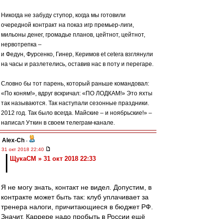
Никогда не забуду ступор, когда мы готовили
очередной контракт на показ игр премьер-лиги,
мильоны денег, громадье планов, цейтнот, цейтнот,
нервотрепка –
и Федун, Фурсенко, Гинер, Керимов еt cetera взглянули
на часы и разлетелись, оставив нас в поту и перегаре.
Словно бы тот парень, который раньше командовал:
«По коням!», вдруг вскричал: «ПО ЛОДКАМ!» Это яхты
так называются. Так наступали сезонные праздники.
2012 год. Так было всегда. Майские – и ноябрьские!» –
написал Уткин в своем телеграм-канале.
Alex-Ch
-
31 окт 2018 22:40
ЩукаСМ » 31 окт 2018 22:33
Я не могу знать, контакт не видел. Допустим, в
контракте может быть так: клуб уплачивает за
тренера налоги, причитающиеся в бюджет РФ.
Значит, Каррере надо пробыть в России ещё