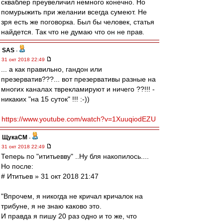
скваблер преувеличил немного конечно. Но
помурыжить при желании всегда сумеют. Не
зря есть же поговорка. Был бы человек, статья
найдется. Так что не думаю что он не прав.
SAS
-
31 окт 2018 22:49
... а как правильно, гандон или
презерватив???... вот презервативы разные на
многих каналах тврекламируют и ничего ??!!! -
никаких "на 15 суток" !!! :-))
https://www.youtube.com/watch?v=1XuuqiodEZU
ЩукаСМ
-
31 окт 2018 22:49
Теперь по "ититьевву" ..Ну бля накопилось....
Но после:
# Ититьев » 31 окт 2018 21:47
"Впрочем, я никогда не кричал кричалок на
трибуне, я не знаю каково это.
И правда я пишу 20 раз одно и то же, что