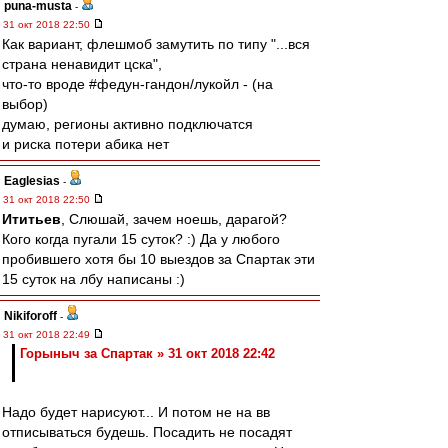
puna-musta
-
31 окт 2018 22:50
Как вариант, флешмоб замутить по типу "...вся
страна ненавидит цска",
что-то вроде #федун-гандон/лукойл - (на
выбор)
думаю, регионы активно подключатся
и риска потери абика нет
Eaglesias
-
31 окт 2018 22:50
Ититьев
, Слюшай, зачем ноешь, дарагой?
Кого когда пугали 15 суток? :) Да у любого
пробившего хотя бы 10 выездов за Спартак эти
15 суток на лбу написаны :)
Nikiforoff
-
31 окт 2018 22:49
Горыныч за Спартак » 31 окт 2018 22:42
Надо будет нарисуют... И потом не на вв
отписываться будешь. Посадить не посадят