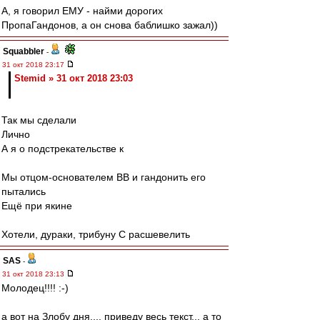
А, я говорил ЕМУ - найми дорогих
ПропаГандонов, а он снова баблишко зажал))
Squabbler
-
31 окт 2018 23:17
Stemid » 31 окт 2018 23:03
Так мы сделали
Лично
А я о подстрекательстве к
Мы отцом-основателем ВВ и гандонить его
пытались
Ещё при якине
Хотели, дураки, трибуну С расшевелить
SAS
-
31 окт 2018 23:13
Молодец!!!! :-)
а вот на Злобу дня.... приведу весь текст... а то