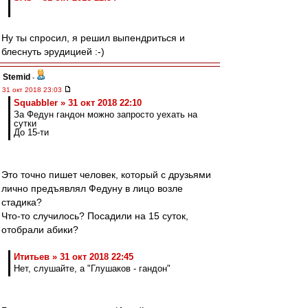
Ну ты спросил, я решил выпендриться и
блеснуть эрудицией :-)
Stemid
-
31 окт 2018 23:03
Squabbler » 31 окт 2018 22:10
За Федун гандон можно запросто уехать на
сутки
До 15-ти
Это точно пишет человек, который с друзьями
лично предъявлял Федуну в лицо возле
стадика?
Что-то случилось? Посадили на 15 суток,
отобрали абики?
Ититьев » 31 окт 2018 22:45
Нет, слушайте, а "Глушаков - гандон"