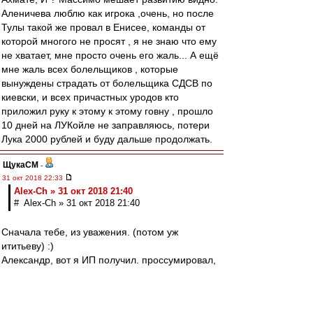
Аленичева люблю как игрока ,очень, но после
Тулы такой же провал в Енисее, команды от
которой многого не просят , я не знаю что ему
не хватает, мне просто очень его жаль... А ещё
мне жаль всех болельщиков , которые
вынуждены страдать от болельщика СДСВ по
киевски, и всех причастных уродов кто
приложил руку к этому к этому говну , прошло
10 дней на ЛУКойле не заправляюсь, потери
Лука 2000 рублей и буду дальше продолжать.
ЩукаСМ
-
31 окт 2018 22:33
Alex-Ch » 31 окт 2018 21:40
# Alex-Ch » 31 окт 2018 21:40
Сначала тебе, из уважения. (потом уж
ититьеву) :)
Александр, вот я ИП получил. проссумировал,
умножил-поделил, заплатил налог...это
ща(гимор конечно)
Но раньше работал, там где всё, и даже