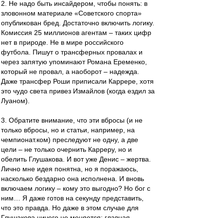
2. Не надо быть инсайдером, чтобы понять: в
зловонном материале «Советского спорта»
опубликован бред. Достаточно включить логику.
Комиссия 25 миллионов агентам – таких цифр
нет в природе. Не в мире российского
футбола. Пишут о трансферных провалах и
через запятую упоминают Романа Еременко,
который не провал, а наоборот – надежда.
Даже трансфер Роши приписали Каррере, хотя
это чудо света привез Измайлов (когда ездил за
Луаном).
3. Обратите внимание, что эти вбросы (и не
только вбросы, но и статьи, например, на
чемпионат.ком) преследуют не одну, а две
цели – не только очернить Карреру, но и
обелить Глушакова. И вот уже Денис – жертва.
Лично мне идея понятна, но я поражаюсь,
насколько бездарно она исполнена. И вновь
включаем логику – кому это выгодно? Но бог с
ним… Я даже готов на секунду представить,
что это правда. Но даже в этом случае для
Глушакова ничего не меняется: главная