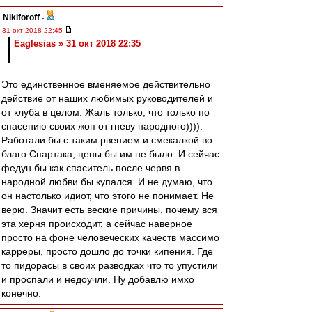
Nikiforoff
-
31 окт 2018 22:45
Eaglesias » 31 окт 2018 22:35
Это единственное вменяемое действительно
действие от наших любимых руководителей и
от клуба в целом. Жаль только, что только по
спасению своих жоп от гневу народного)))).
Работали бы с таким рвением и смекалкой во
благо Спартака, цены бы им не было. И сейчас
федун бы как спаситель после червя в
народной любви бы купался. И не думаю, что
он настолько идиот, что этого не понимает. Не
верю. Значит есть веские причины, почему вся
эта херня происходит, а сейчас наверное
просто на фоне человеческих качеств массимо
карреры, просто дошло до точки кипения. Где
то пидорасы в своих разводках что то упустили
и проспали и недоучли. Ну добавлю имхо
конечно.