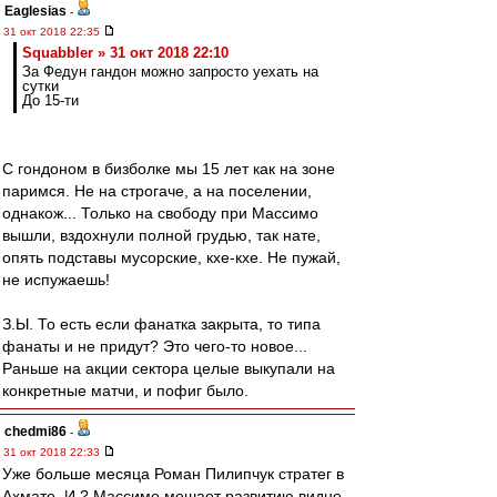
Eaglesias
-
31 окт 2018 22:35
Squabbler » 31 окт 2018 22:10
За Федун гандон можно запросто уехать на
сутки
До 15-ти
С гондоном в бизболке мы 15 лет как на зоне
паримся. Не на строгаче, а на поселении,
однакож... Только на свободу при Массимо
вышли, вздохнули полной грудью, так нате,
опять подставы мусорские, кхе-кхе. Не пужай,
не испужаешь!
З.Ы. То есть если фанатка закрыта, то типа
фанаты и не придут? Это чего-то новое...
Раньше на акции сектора целые выкупали на
конкретные матчи, и пофиг было.
chedmi86
-
31 окт 2018 22:33
Уже больше месяца Роман Пилипчук стратег в
Ахмате, И ? Массимо мешает развитию видно.