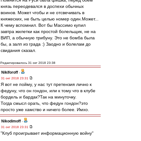
Помнится на Руси была фишка, перед боем
князь переодевался в доспехи обычных
воинов. Может чтобы и не отсвечивать в
княжеских, не быть целью номер один.Может...
К чему вспомнил. Вот бы Массимо купил
завтра жилетки как простой болельщик, не на
ВИП, а обычную трибуну. Это не бомба была
бы, а залп из града :) Заодно и болелам до
свидания сказал.
Редактировалось 31 окт 2018 23:38
Nikiforoff
-
31 окт 2018 23:31
Я вот не пойму, у нас тут претензия лично к
федуну, что он гондон, или к тому что в клубе
бордель и бардак?Так на минуточку.
Тогда смысл орать, что федун гондон?это
просто уже хамство и ничего более. Имхо.
Nikodimoff
-
31 окт 2018 23:31
"Клуб проигрывает информационную войну"