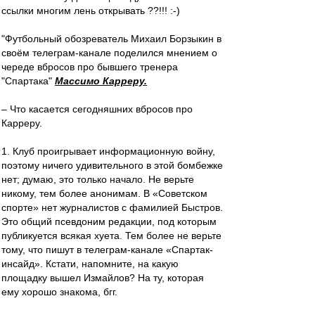
ссылки многим лень открывать ??!!! :-)
"Футбольный обозреватель Михаил Борзыкин в
своём телеграм-канале поделился мнением о
череде вбросов про бывшего тренера
"Спартака"
Массимо Карреру.
– Что касается сегодняшних вбросов про
Карреру.
1. Клуб проигрывает информационную войну,
поэтому ничего удивительного в этой бомбежке
нет; думаю, это только начало. Не верьте
никому, тем более анонимам. В «Советском
спорте» нет журналистов с фамилией Быстров.
Это общий псевдоним редакции, под которым
публикуется всякая хуета. Тем более не верьте
тому, что пишут в телеграм-канале «Спартак-
инсайд». Кстати, напомните, на какую
площадку вышел Измайлов? На ту, которая
ему хорошо знакома, бгг.