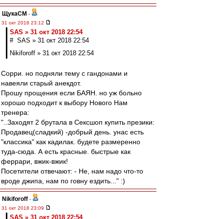
ЩукаСМ
-
31 окт 2018 23:12
SAS » 31 окт 2018 22:54
# SAS » 31 окт 2018 22:54
Nikiforoff » 31 окт 2018 22:54
Сорри. но подняли тему с гандонами и
навеяли старый анекдот.
Прошу прощения если БАЯН. но уж больно
хорошо подходит к выбору Нового Нам
тренера:
"..Заходят 2 брутала в Сексшоп купить презики:
Продавец(сладкий) -добрый день. унас есть
"классика" как кадилак. будете размеренно
туда-сюда. А есть красные. быстрые как
феррари, вжик-вжик!
Посетители отвечают: - Не, нам надо что-то
вроде джипа, нам по говну ездить..." :)
Nikiforoff
-
31 окт 2018 23:09
SAS » 31 окт 2018 22:54