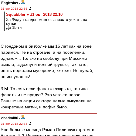
Eaglesias
-
31 окт 2018 22:35
Squabbler » 31 окт 2018 22:10
За Федун гандон можно запросто уехать на
сутки
До 15-ти
С гондоном в бизболке мы 15 лет как на зоне
паримся. Не на строгаче, а на поселении,
однакож... Только на свободу при Массимо
вышли, вздохнули полной грудью, так нате,
опять подставы мусорские, кхе-кхе. Не пужай,
не испужаешь!
З.Ы. То есть если фанатка закрыта, то типа
фанаты и не придут? Это чего-то новое...
Раньше на акции сектора целые выкупали на
конкретные матчи, и пофиг было.
chedmi86
-
31 окт 2018 22:33
Уже больше месяца Роман Пилипчук стратег в
Ахмате, И ? Массимо мешает развитию видно.