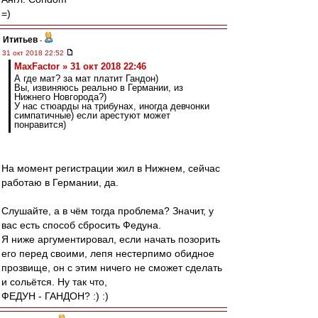
=)
Ититьев
-
31 окт 2018 22:52
MaxFactor » 31 окт 2018 22:46
А где мат? за мат платит Гандон)
Вы, извиняюсь реально в Германии, из
Нижнего Новгорода?)
У нас стюарды на трибунах, иногда девчонки
симпатичные) если арестуют может
понравится)
На момент регистрации жил в Нижнем, сейчас
работаю в Германии, да.
Слушайте, а в чём тогда проблема? Значит, у
вас есть способ сбросить Федуна.
Я ниже аргументировал, если начать позорить
его перед своими, лепя нестерпимо обидное
прозвище, он с этим ничего не сможет сделать
и сольётся. Ну так что,
ФЕДУН - ГАНДОН? :) :)