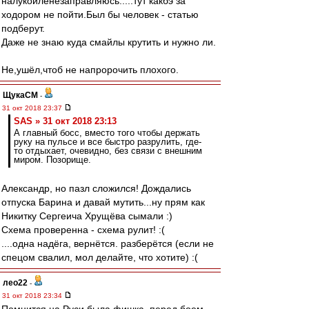
налукойленезаправляюсь.....тут какбэ за
ходором не пойти.Был бы человек - статью
подберут.
Даже не знаю куда смайлы крутить и нужно ли.
Не,ушёл,чтоб не напророчить плохого.
ЩукаСМ
-
31 окт 2018 23:37
SAS » 31 окт 2018 23:13
А главный босс, вместо того чтобы держать
руку на пульсе и все быстро разрулить, где-
то отдыхает, очевидно, без связи с внешним
миром. Позорище.
Александр, но пазл сложился! Дождались
отпуска Барина и давай мутить...ну прям как
Никитку Сергеича Хрущёва сымали :)
Схема проверенна - схема рулит! :(
....одна надёга, вернётся. разберётся (если не
спецом свалил, мол делайте, что хотите) :(
лео22
-
31 окт 2018 23:34