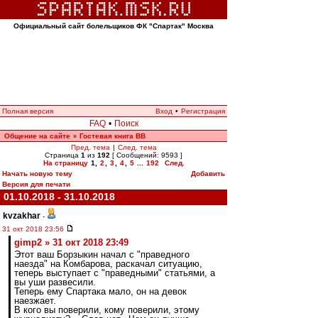
Официальный сайт болельщиков ФК "Спартак" Москва
Полная версия
Вход
•
Регистрация
FAQ
•
Поиск
Общение на сайте
Гостевая книга ВВ
»
Пред. тема
|
След. тема
Страница
1
из
192
[ Сообщений: 9593 ]
На страницу
1
,
2
,
3
,
4
,
5
...
192
След.
Начать новую тему
Добавить
Версия для печати
01.10.2018 - 31.10.2018
kvzakhar
-
31 окт 2018 23:56
gimp2 » 31 окт 2018 23:49
Этот ваш Борзыкин начал с "праведного
наезда" на Комбарова, раскачал ситуацию,
теперь выступает с "праведными" статьями, а
вы уши развесили.
Теперь ему Спартака мало, он на девок
наезжает.
В кого вы поверили, кому поверили, этому