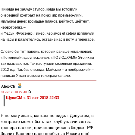
Никогда не забуду ступор, когда мы готовили
очередной контракт на показ игр премьер-лиги,
мильоны денег, громадье планов, цейтнот, цейтнот,
нервотрепка –
и Федун, Фурсенко, Гинер, Керимов еt cetera взглянули
на часы и разлетелись, оставив нас в поту и перегаре.
Словно бы тот парень, который раньше командовал:
«По коням!», вдруг вскричал: «ПО ЛОДКАМ!» Это яхты
так называются. Так наступали сезонные праздники.
2012 год. Так было всегда. Майские – и ноябрьские!» –
написал Уткин в своем телеграм-канале.
Alex-Ch
-
31 окт 2018 22:40
ЩукаСМ » 31 окт 2018 22:33
Я не могу знать, контакт не видел. Допустим, в
контракте может быть так: клуб уплачивает за
тренера налоги, причитающиеся в бюджет РФ.
Значит, Каррере надо пробыть в России ещё