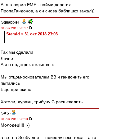
А, я говорил ЕМУ - найми дорогих
ПропаГандонов, а он снова баблишко зажал))
Squabbler
-
31 окт 2018 23:17
Stemid » 31 окт 2018 23:03
Так мы сделали
Лично
А я о подстрекательстве к
Мы отцом-основателем ВВ и гандонить его
пытались
Ещё при якине
Хотели, дураки, трибуну С расшевелить
SAS
-
31 окт 2018 23:13
Молодец!!!! :-)
а вот на Злобу дня.... приведу весь текст... а то