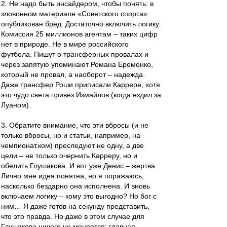
2. Не надо быть инсайдером, чтобы понять: в
зловонном материале «Советского спорта»
опубликован бред. Достаточно включить логику.
Комиссия 25 миллионов агентам – таких цифр
нет в природе. Не в мире российского
футбола. Пишут о трансферных провалах и
через запятую упоминают Романа Еременко,
который не провал, а наоборот – надежда.
Даже трансфер Роши приписали Каррере, хотя
это чудо света привез Измайлов (когда ездил за
Луаном).
3. Обратите внимание, что эти вбросы (и не
только вбросы, но и статьи, например, на
чемпионат.ком) преследуют не одну, а две
цели – не только очернить Карреру, но и
обелить Глушакова. И вот уже Денис – жертва.
Лично мне идея понятна, но я поражаюсь,
насколько бездарно она исполнена. И вновь
включаем логику – кому это выгодно? Но бог с
ним… Я даже готов на секунду представить,
что это правда. Но даже в этом случае для
Глушакова ничего не меняется: главная