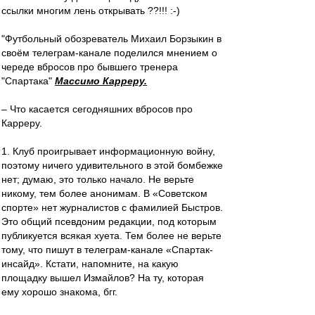
ссылки многим лень открывать ??!!! :-)
"Футбольный обозреватель Михаил Борзыкин в
своём телеграм-канале поделился мнением о
череде вбросов про бывшего тренера
"Спартака"
Массимо Карреру.
– Что касается сегодняшних вбросов про
Карреру.
1. Клуб проигрывает информационную войну,
поэтому ничего удивительного в этой бомбежке
нет; думаю, это только начало. Не верьте
никому, тем более анонимам. В «Советском
спорте» нет журналистов с фамилией Быстров.
Это общий псевдоним редакции, под которым
публикуется всякая хуета. Тем более не верьте
тому, что пишут в телеграм-канале «Спартак-
инсайд». Кстати, напомните, на какую
площадку вышел Измайлов? На ту, которая
ему хорошо знакома, бгг.