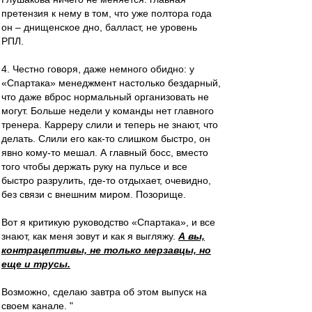
претензия к нему в том, что уже полтора года
он – днищенское дно, балласт, не уровень
РПЛ.
4. Честно говоря, даже немного обидно: у
«Спартака» менеджмент настолько бездарный,
что даже вброс нормальный организовать не
могут. Больше недели у команды нет главного
тренера. Карреру слили и теперь не знают, что
делать. Слили его как-то слишком быстро, он
явно кому-то мешал. А главный босс, вместо
того чтобы держать руку на пульсе и все
быстро разрулить, где-то отдыхает, очевидно,
без связи с внешним миром. Позорище.
Вот я критикую руководство «Спартака», и все
знают, как меня зовут и как я выгляжу.
А вы,
контрацептивы, не только мерзавцы, но
еще и трусы.
Возможно, сделаю завтра об этом выпуск на
своем канале. "