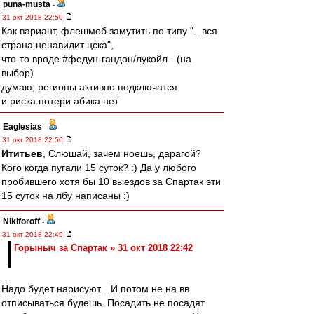
puna-musta
-
31 окт 2018 22:50
Как вариант, флешмоб замутить по типу "...вся
страна ненавидит цска",
что-то вроде #федун-гандон/лукойл - (на
выбор)
думаю, регионы активно подключатся
и риска потери абика нет
Eaglesias
-
31 окт 2018 22:50
Ититьев
, Слюшай, зачем ноешь, дарагой?
Кого когда пугали 15 суток? :) Да у любого
пробившего хотя бы 10 выездов за Спартак эти
15 суток на лбу написаны :)
Nikiforoff
-
31 окт 2018 22:49
Горыныч за Спартак » 31 окт 2018 22:42
Надо будет нарисуют... И потом не на вв
отписываться будешь. Посадить не посадят