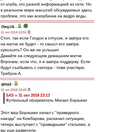
от клуба, кто разной информацией из сети. Но
в реальном мире масштаб обсуждаемых здесь
проблем, это как аскорбинка на ведро воды.
Oleg.I.N.
-
31 окт 2018 23:53
Стоп, так если Гондон в отпуске, и завтра его
на матче не будет - то смысл его завтра
хуесосить? Он же не услышит.
Давайте на следующем домашнем матче.
Впрочем, если что, я и завтра поддержу. Если
будут съебывать с сектора - тоже участвую.
Трибуна А.
gimp2
-
31 окт 2018 23:49
SAS » 31 окт 2018 23:13
Футбольный обозреватель Михаил Борзыкин
Этот ваш Борзыкин начал с "праведного
наезда" на Комбарова, раскачал ситуацию,
теперь выступает с "праведными" статьями, а
вы уши развесили.