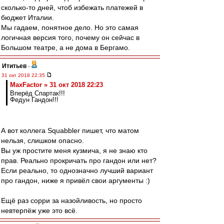
сколько-то дней, чтоб избежать платежей в
бюджет Италии.
Мы гадаем, понятное дело. Но это самая
логичная версия того, почему он сейчас в
Большом театре, а не дома в Бергамо.
Ититьев
-
31 окт 2018 22:35
MaxFactor » 31 окт 2018 22:23
Вперёд Спартак!!!
Федун Гандон!!!
А вот коллега Squabbler пишет, что матом
нельзя, слишком опасно.
Вы уж простите меня кузмича, я не знаю кто
прав. Реально прокричать про гандон или нет?
Если реально, то однозначно лучший вариант
про гандон, ниже я привёл свои аргументы :)
Ещё раз сорри за назойливость, но просто
невтерпёж уже это всё.