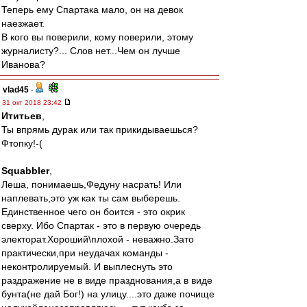
Теперь ему Спартака мало, он на девок
наезжает.
В кого вы поверили, кому поверили, этому
журналисту?... Слов нет...Чем он лучше
Иванова?
vlad45
-
31 окт 2018 23:42
Ититьев
,
Ты впрямь дурак или так прикидываешься?
Фтопку!-(
Squabbler
,
Леша, понимаешь,Федуну насрать! Или
наплевать,это уж как ты сам выберешь.
Единственное чего он боится - это окрик
сверху. Ибо Спартак - это в первую очередь
электорат.Хороший\плохой - неважно.Зато
практически,при неудачах команды -
неконтролируемый. И выплеснуть это
раздражение не в виде празднования,а в виде
бунта(не дай Бог!) на улицу....это даже почище