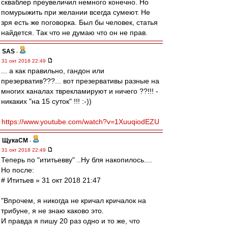
скваблер преувеличил немного конечно. Но
помурыжить при желании всегда сумеют. Не
зря есть же поговорка. Был бы человек, статья
найдется. Так что не думаю что он не прав.
SAS
-
31 окт 2018 22:49
... а как правильно, гандон или
презерватив???... вот презервативы разные на
многих каналах тврекламируют и ничего ??!!! -
никаких "на 15 суток" !!! :-))
https://www.youtube.com/watch?v=1XuuqiodEZU
ЩукаСМ
-
31 окт 2018 22:49
Теперь по "ититьевву" ..Ну бля накопилось....
Но после:
# Ититьев » 31 окт 2018 21:47
"Впрочем, я никогда не кричал кричалок на
трибуне, я не знаю каково это.
И правда я пишу 20 раз одно и то же, что