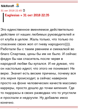
Nikiforoff
-
31 окт 2018 22:45
Eaglesias » 31 окт 2018 22:35
Это единственное вменяемое действительно
действие от наших любимых руководителей и
от клуба в целом. Жаль только, что только по
спасению своих жоп от гневу народного)))).
Работали бы с таким рвением и смекалкой во
благо Спартака, цены бы им не было. И сейчас
федун бы как спаситель после червя в
народной любви бы купался. И не думаю, что
он настолько идиот, что этого не понимает. Не
верю. Значит есть веские причины, почему вся
эта херня происходит, а сейчас наверное
просто на фоне человеческих качеств массимо
карреры, просто дошло до точки кипения. Где
то пидорасы в своих разводках что то упустили
и проспали и недоучли. Ну добавлю имхо
конечно.