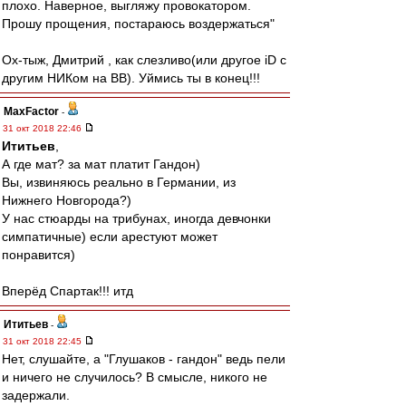
плохо. Наверное, выгляжу провокатором.
Прошу прощения, постараюсь воздержаться"
Ох-тыж, Дмитрий , как слезливо(или другое iD c
другим НИКом на ВВ). Уймись ты в конец!!!
MaxFactor
-
31 окт 2018 22:46
Ититьев
,
А где мат? за мат платит Гандон)
Вы, извиняюсь реально в Германии, из
Нижнего Новгорода?)
У нас стюарды на трибунах, иногда девчонки
симпатичные) если арестуют может
понравится)
Вперёд Спартак!!! итд
Ититьев
-
31 окт 2018 22:45
Нет, слушайте, а "Глушаков - гандон" ведь пели
и ничего не случилось? В смысле, никого не
задержали.