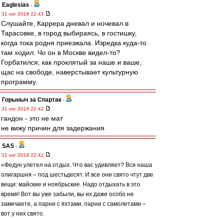
Eaglesias
-
31 окт 2018 22:43
Слушайте, Каррера дневал и ночевал в
Тарасовке, в город выбираясь, в гостишку,
когда тока родня приезжала. Изредка куда-то
там ходил. Чо он в Москве видел-то?
Горбатился, как проклятый за наше и ваше,
щас на свободе, наверстывает культурную
программу.
Горыныч за Спартак
-
31 окт 2018 22:42
гандон - это не мат
не вижу причин для задержания
SAS
-
31 окт 2018 22:42
«Федун улетел на отдых. Что вас удивляет? Вся наша
олигаршня – под шестьдесят. И все они свято чтут две
вещи: майские и ноябрьские. Надо отдыхать в это
время! Вот вы уже забыли, вы их даже особо не
замечаете, а парни с яхтами, парни с самолетами –
вот у них свято.