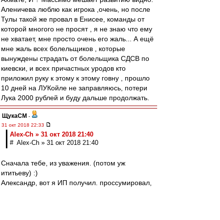
Аленичева люблю как игрока ,очень, но после
Тулы такой же провал в Енисее, команды от
которой многого не просят , я не знаю что ему
не хватает, мне просто очень его жаль... А ещё
мне жаль всех болельщиков , которые
вынуждены страдать от болельщика СДСВ по
киевски, и всех причастных уродов кто
приложил руку к этому к этому говну , прошло
10 дней на ЛУКойле не заправляюсь, потери
Лука 2000 рублей и буду дальше продолжать.
ЩукаСМ
-
31 окт 2018 22:33
Alex-Ch » 31 окт 2018 21:40
# Alex-Ch » 31 окт 2018 21:40
Сначала тебе, из уважения. (потом уж
ититьеву) :)
Александр, вот я ИП получил. проссумировал,
умножил-поделил, заплатил налог...это
ща(гимор конечно)
Но раньше работал, там где всё, и даже