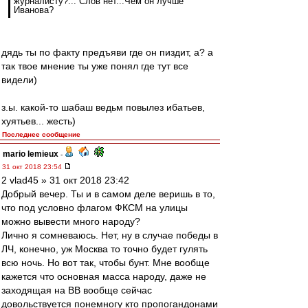
журналисту?... Слов нет...Чем он лучше
Иванова?
дядь ты по факту предъяви где он пиздит, а? а
так твое мнение ты уже понял где тут все
видели)
з.ы. какой-то шабаш ведьм повылез ибатьев,
хуятьев... жесть)
Последнее сообщение
mario lemieux
-
31 окт 2018 23:54
2 vlad45 » 31 окт 2018 23:42
Добрый вечер. Ты и в самом деле веришь в то,
что под условно флагом ФКСМ на улицы
можно вывести много народу?
Лично я сомневаюсь. Нет, ну в случае победы в
ЛЧ, конечно, уж Москва то точно будет гулять
всю ночь. Но вот так, чтобы бунт. Мне вообще
кажется что основная масса народу, даже не
заходящая на ВВ вообще сейчас
довольствуется понемногу кто пропогандонами