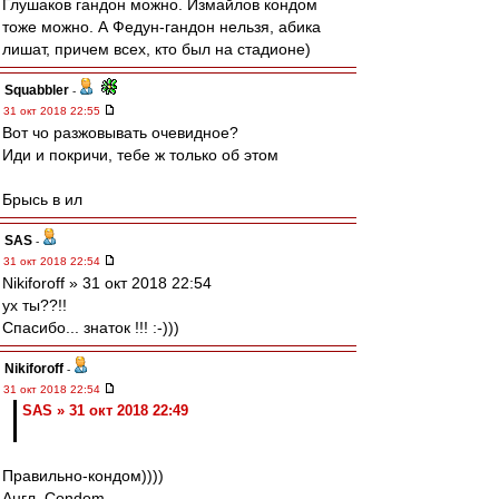
Глушаков гандон можно. Измайлов кондом
тоже можно. А Федун-гандон нельзя, абика
лишат, причем всех, кто был на стадионе)
Squabbler
-
31 окт 2018 22:55
Вот чо разжовывать очевидное?
Иди и покричи, тебе ж только об этом
Брысь в ил
SAS
-
31 окт 2018 22:54
Nikiforoff » 31 окт 2018 22:54
ух ты??!!
Спасибо... знаток !!! :-)))
Nikiforoff
-
31 окт 2018 22:54
SAS » 31 окт 2018 22:49
Правильно-кондом))))
Англ. Condom