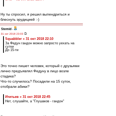
Ну ты спросил, я решил выпендриться и
блеснуть эрудицией :-)
Stemid
-
31 окт 2018 23:03
Squabbler » 31 окт 2018 22:10
За Федун гандон можно запросто уехать на
сутки
До 15-ти
Это точно пишет человек, который с друзьями
лично предъявлял Федуну в лицо возле
стадика?
Что-то случилось? Посадили на 15 суток,
отобрали абики?
Ититьев » 31 окт 2018 22:45
Нет, слушайте, а "Глушаков - гандон"