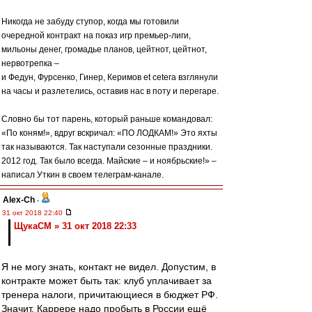
Никогда не забуду ступор, когда мы готовили
очередной контракт на показ игр премьер-лиги,
мильоны денег, громадье планов, цейтнот, цейтнот,
нервотрепка –
и Федун, Фурсенко, Гинер, Керимов еt cetera взглянули
на часы и разлетелись, оставив нас в поту и перегаре.
Словно бы тот парень, который раньше командовал:
«По коням!», вдруг вскричал: «ПО ЛОДКАМ!» Это яхты
так называются. Так наступали сезонные праздники.
2012 год. Так было всегда. Майские – и ноябрьские!» –
написал Уткин в своем телеграм-канале.
Alex-Ch
-
31 окт 2018 22:40
ЩукаСМ » 31 окт 2018 22:33
Я не могу знать, контакт не видел. Допустим, в
контракте может быть так: клуб уплачивает за
тренера налоги, причитающиеся в бюджет РФ.
Значит, Каррере надо пробыть в России ещё