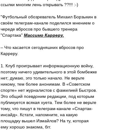
ссылки многим лень открывать ??!!! :-)
"Футбольный обозреватель Михаил Борзыкин в
своём телеграм-канале поделился мнением о
череде вбросов про бывшего тренера
"Спартака"
Массимо Карреру.
– Что касается сегодняшних вбросов про
Карреру.
1. Клуб проигрывает информационную войну,
поэтому ничего удивительного в этой бомбежке
нет; думаю, это только начало. Не верьте
никому, тем более анонимам. В «Советском
спорте» нет журналистов с фамилией Быстров.
Это общий псевдоним редакции, под которым
публикуется всякая хуета. Тем более не верьте
тому, что пишут в телеграм-канале «Спартак-
инсайд». Кстати, напомните, на какую
площадку вышел Измайлов? На ту, которая
ему хорошо знакома, бгг.