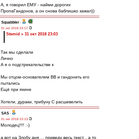
А, я говорил ЕМУ - найми дорогих
ПропаГандонов, а он снова баблишко зажал))
Squabbler
-
31 окт 2018 23:17
Stemid » 31 окт 2018 23:03
Так мы сделали
Лично
А я о подстрекательстве к
Мы отцом-основателем ВВ и гандонить его
пытались
Ещё при якине
Хотели, дураки, трибуну С расшевелить
SAS
-
31 окт 2018 23:13
Молодец!!!! :-)
а вот на Злобу дня.... приведу весь текст... а то