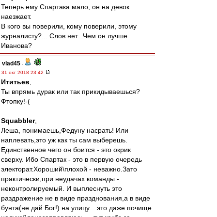
Теперь ему Спартака мало, он на девок
наезжает.
В кого вы поверили, кому поверили, этому
журналисту?... Слов нет...Чем он лучше
Иванова?
vlad45
-
31 окт 2018 23:42
Ититьев
,
Ты впрямь дурак или так прикидываешься?
Фтопку!-(
Squabbler
,
Леша, понимаешь,Федуну насрать! Или
наплевать,это уж как ты сам выберешь.
Единственное чего он боится - это окрик
сверху. Ибо Спартак - это в первую очередь
электорат.Хороший\плохой - неважно.Зато
практически,при неудачах команды -
неконтролируемый. И выплеснуть это
раздражение не в виде празднования,а в виде
бунта(не дай Бог!) на улицу....это даже почище