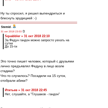
Ну ты спросил, я решил выпендриться и
блеснуть эрудицией :-)
Stemid
-
31 окт 2018 23:03
Squabbler » 31 окт 2018 22:10
За Федун гандон можно запросто уехать на
сутки
До 15-ти
Это точно пишет человек, который с друзьями
лично предъявлял Федуну в лицо возле
стадика?
Что-то случилось? Посадили на 15 суток,
отобрали абики?
Ититьев » 31 окт 2018 22:45
Нет, слушайте, а "Глушаков - гандон"