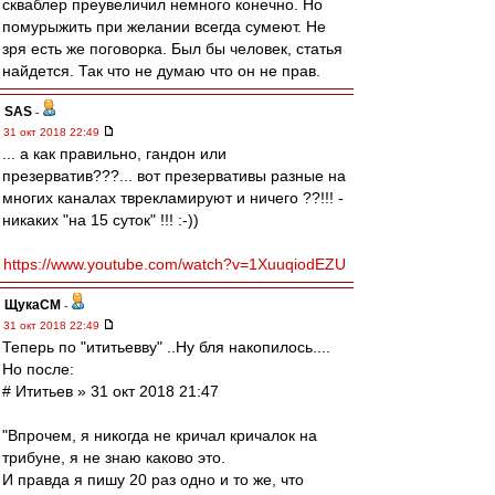
скваблер преувеличил немного конечно. Но
помурыжить при желании всегда сумеют. Не
зря есть же поговорка. Был бы человек, статья
найдется. Так что не думаю что он не прав.
SAS
-
31 окт 2018 22:49
... а как правильно, гандон или
презерватив???... вот презервативы разные на
многих каналах тврекламируют и ничего ??!!! -
никаких "на 15 суток" !!! :-))
https://www.youtube.com/watch?v=1XuuqiodEZU
ЩукаСМ
-
31 окт 2018 22:49
Теперь по "ититьевву" ..Ну бля накопилось....
Но после:
# Ититьев » 31 окт 2018 21:47
"Впрочем, я никогда не кричал кричалок на
трибуне, я не знаю каково это.
И правда я пишу 20 раз одно и то же, что