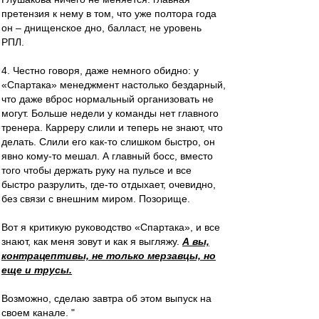
претензия к нему в том, что уже полтора года
он – днищенское дно, балласт, не уровень
РПЛ.
4. Честно говоря, даже немного обидно: у
«Спартака» менеджмент настолько бездарный,
что даже вброс нормальный организовать не
могут. Больше недели у команды нет главного
тренера. Карреру слили и теперь не знают, что
делать. Слили его как-то слишком быстро, он
явно кому-то мешал. А главный босс, вместо
того чтобы держать руку на пульсе и все
быстро разрулить, где-то отдыхает, очевидно,
без связи с внешним миром. Позорище.
Вот я критикую руководство «Спартака», и все
знают, как меня зовут и как я выгляжу.
А вы,
контрацептивы, не только мерзавцы, но
еще и трусы.
Возможно, сделаю завтра об этом выпуск на
своем канале. "