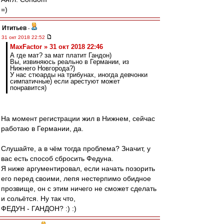
=)
Ититьев
-
31 окт 2018 22:52
MaxFactor » 31 окт 2018 22:46
А где мат? за мат платит Гандон)
Вы, извиняюсь реально в Германии, из
Нижнего Новгорода?)
У нас стюарды на трибунах, иногда девчонки
симпатичные) если арестуют может
понравится)
На момент регистрации жил в Нижнем, сейчас
работаю в Германии, да.
Слушайте, а в чём тогда проблема? Значит, у
вас есть способ сбросить Федуна.
Я ниже аргументировал, если начать позорить
его перед своими, лепя нестерпимо обидное
прозвище, он с этим ничего не сможет сделать
и сольётся. Ну так что,
ФЕДУН - ГАНДОН? :) :)