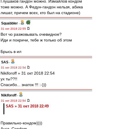
Глушаков гандон можно. Измайлов кондом
тоже можно. А Федун-гандон нельзя, абика
лишат, причем всех, кто был на стадионе)
Squabbler
-
31 окт 2018 22:55
Вот чо разжовывать очевидное?
Иди и покричи, тебе ж только об этом
Брысь в ил
SAS
-
31 окт 2018 22:54
Nikiforoff » 31 окт 2018 22:54
ух ты??!!
Спасибо... знаток !!! :-)))
Nikiforoff
-
31 окт 2018 22:54
SAS » 31 окт 2018 22:49
Правильно-кондом))))
Англ. Condom