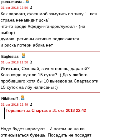
puna-musta
-
31 окт 2018 22:50
Как вариант, флешмоб замутить по типу "...вся
страна ненавидит цска",
что-то вроде #федун-гандон/лукойл - (на
выбор)
думаю, регионы активно подключатся
и риска потери абика нет
Eaglesias
-
31 окт 2018 22:50
Ититьев
, Слюшай, зачем ноешь, дарагой?
Кого когда пугали 15 суток? :) Да у любого
пробившего хотя бы 10 выездов за Спартак эти
15 суток на лбу написаны :)
Nikiforoff
-
31 окт 2018 22:49
Горыныч за Спартак » 31 окт 2018 22:42
Надо будет нарисуют... И потом не на вв
отписываться будешь. Посадить не посадят