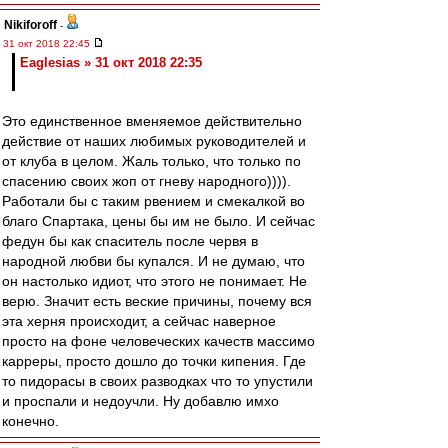
Nikiforoff
-
31 окт 2018 22:45
Eaglesias » 31 окт 2018 22:35
Это единственное вменяемое действительно
действие от наших любимых руководителей и
от клуба в целом. Жаль только, что только по
спасению своих жоп от гневу народного)))).
Работали бы с таким рвением и смекалкой во
благо Спартака, цены бы им не было. И сейчас
федун бы как спаситель после червя в
народной любви бы купался. И не думаю, что
он настолько идиот, что этого не понимает. Не
верю. Значит есть веские причины, почему вся
эта херня происходит, а сейчас наверное
просто на фоне человеческих качеств массимо
карреры, просто дошло до точки кипения. Где
то пидорасы в своих разводках что то упустили
и проспали и недоучли. Ну добавлю имхо
конечно.