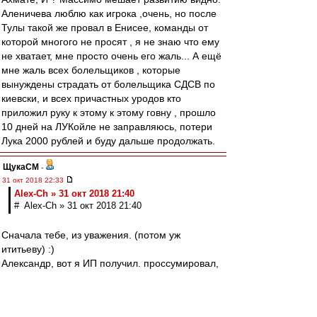
Аленичева люблю как игрока ,очень, но после
Тулы такой же провал в Енисее, команды от
которой многого не просят , я не знаю что ему
не хватает, мне просто очень его жаль... А ещё
мне жаль всех болельщиков , которые
вынуждены страдать от болельщика СДСВ по
киевски, и всех причастных уродов кто
приложил руку к этому к этому говну , прошло
10 дней на ЛУКойле не заправляюсь, потери
Лука 2000 рублей и буду дальше продолжать.
ЩукаСМ
-
31 окт 2018 22:33
Alex-Ch » 31 окт 2018 21:40
# Alex-Ch » 31 окт 2018 21:40
Сначала тебе, из уважения. (потом уж
ититьеву) :)
Александр, вот я ИП получил. проссумировал,
умножил-поделил, заплатил налог...это
ща(гимор конечно)
Но раньше работал, там где всё, и даже