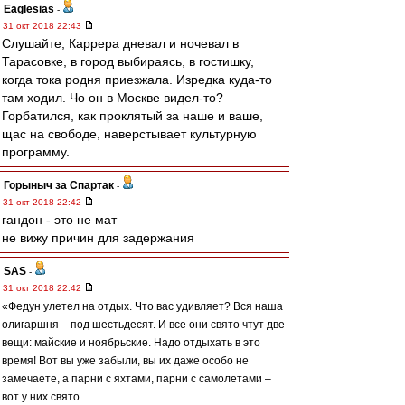
Eaglesias
-
31 окт 2018 22:43
Слушайте, Каррера дневал и ночевал в
Тарасовке, в город выбираясь, в гостишку,
когда тока родня приезжала. Изредка куда-то
там ходил. Чо он в Москве видел-то?
Горбатился, как проклятый за наше и ваше,
щас на свободе, наверстывает культурную
программу.
Горыныч за Спартак
-
31 окт 2018 22:42
гандон - это не мат
не вижу причин для задержания
SAS
-
31 окт 2018 22:42
«Федун улетел на отдых. Что вас удивляет? Вся наша
олигаршня – под шестьдесят. И все они свято чтут две
вещи: майские и ноябрьские. Надо отдыхать в это
время! Вот вы уже забыли, вы их даже особо не
замечаете, а парни с яхтами, парни с самолетами –
вот у них свято.