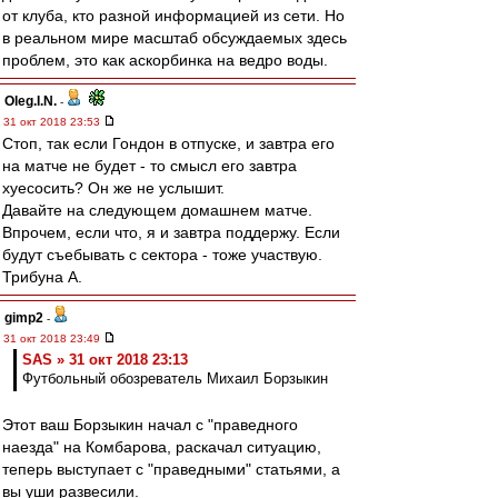
от клуба, кто разной информацией из сети. Но
в реальном мире масштаб обсуждаемых здесь
проблем, это как аскорбинка на ведро воды.
Oleg.I.N.
-
31 окт 2018 23:53
Стоп, так если Гондон в отпуске, и завтра его
на матче не будет - то смысл его завтра
хуесосить? Он же не услышит.
Давайте на следующем домашнем матче.
Впрочем, если что, я и завтра поддержу. Если
будут съебывать с сектора - тоже участвую.
Трибуна А.
gimp2
-
31 окт 2018 23:49
SAS » 31 окт 2018 23:13
Футбольный обозреватель Михаил Борзыкин
Этот ваш Борзыкин начал с "праведного
наезда" на Комбарова, раскачал ситуацию,
теперь выступает с "праведными" статьями, а
вы уши развесили.