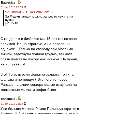
Eaglesias
-
31 окт 2018 22:35
Squabbler » 31 окт 2018 22:10
За Федун гандон можно запросто уехать на
сутки
До 15-ти
С гондоном в бизболке мы 15 лет как на зоне
паримся. Не на строгаче, а на поселении,
однакож... Только на свободу при Массимо
вышли, вздохнули полной грудью, так нате,
опять подставы мусорские, кхе-кхе. Не пужай,
не испужаешь!
З.Ы. То есть если фанатка закрыта, то типа
фанаты и не придут? Это чего-то новое...
Раньше на акции сектора целые выкупали на
конкретные матчи, и пофиг было.
chedmi86
-
31 окт 2018 22:33
Уже больше месяца Роман Пилипчук стратег в
Ахмате, И ? Массимо мешает развитию видно.