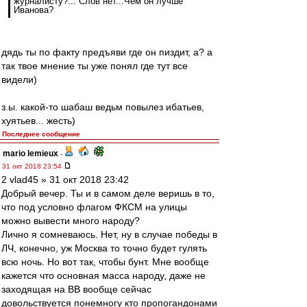
журналисту?... Слов нет...Чем он лучше
Иванова?
дядь ты по факту предъяви где он пиздит, а? а
так твое мнение ты уже понял где тут все
видели)
з.ы. какой-то шабаш ведьм повылез ибатьев,
хуятьев... жесть)
Последнее сообщение
mario lemieux
-
31 окт 2018 23:54
2 vlad45 » 31 окт 2018 23:42
Добрый вечер. Ты и в самом деле веришь в то,
что под условно флагом ФКСМ на улицы
можно вывести много народу?
Лично я сомневаюсь. Нет, ну в случае победы в
ЛЧ, конечно, уж Москва то точно будет гулять
всю ночь. Но вот так, чтобы бунт. Мне вообще
кажется что основная масса народу, даже не
заходящая на ВВ вообще сейчас
довольствуется понемногу кто пропогандонами