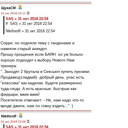
ЩукаСМ
-
31 окт 2018 23:12
SAS » 31 окт 2018 22:54
# SAS » 31 окт 2018 22:54
Nikiforoff » 31 окт 2018 22:54
Сорри. но подняли тему с гандонами и
навеяли старый анекдот.
Прошу прощения если БАЯН. но уж больно
хорошо подходит к выбору Нового Нам
тренера:
"..Заходят 2 брутала в Сексшоп купить презики:
Продавец(сладкий) -добрый день. унас есть
"классика" как кадилак. будете размеренно
туда-сюда. А есть красные. быстрые как
феррари, вжик-вжик!
Посетители отвечают: - Не, нам надо что-то
вроде джипа, нам по говну ездить..." :)
Nikiforoff
-
31 окт 2018 23:09
SAS » 31 окт 2018 22:54