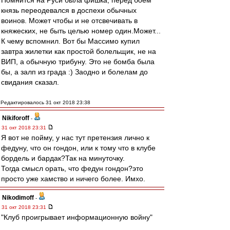
Помнится на Руси была фишка, перед боем
князь переодевался в доспехи обычных
воинов. Может чтобы и не отсвечивать в
княжеских, не быть целью номер один.Может...
К чему вспомнил. Вот бы Массимо купил
завтра жилетки как простой болельщик, не на
ВИП, а обычную трибуну. Это не бомба была
бы, а залп из града :) Заодно и болелам до
свидания сказал.
Редактировалось 31 окт 2018 23:38
Nikiforoff
-
31 окт 2018 23:31
Я вот не пойму, у нас тут претензия лично к
федуну, что он гондон, или к тому что в клубе
бордель и бардак?Так на минуточку.
Тогда смысл орать, что федун гондон?это
просто уже хамство и ничего более. Имхо.
Nikodimoff
-
31 окт 2018 23:31
"Клуб проигрывает информационную войну"