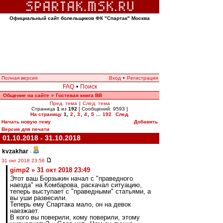
Официальный сайт болельщиков ФК "Спартак" Москва
Полная версия
Вход
•
Регистрация
FAQ
•
Поиск
Общение на сайте
Гостевая книга ВВ
»
Пред. тема
|
След. тема
Страница
1
из
192
[ Сообщений: 9593 ]
На страницу
1
,
2
,
3
,
4
,
5
...
192
След.
Начать новую тему
Добавить
Версия для печати
01.10.2018 - 31.10.2018
kvzakhar
-
31 окт 2018 23:56
gimp2 » 31 окт 2018 23:49
Этот ваш Борзыкин начал с "праведного
наезда" на Комбарова, раскачал ситуацию,
теперь выступает с "праведными" статьями, а
вы уши развесили.
Теперь ему Спартака мало, он на девок
наезжает.
В кого вы поверили, кому поверили, этому