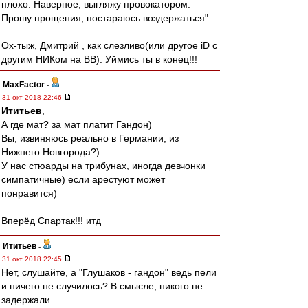
плохо. Наверное, выгляжу провокатором.
Прошу прощения, постараюсь воздержаться"
Ох-тыж, Дмитрий , как слезливо(или другое iD c
другим НИКом на ВВ). Уймись ты в конец!!!
MaxFactor
-
31 окт 2018 22:46
Ититьев
,
А где мат? за мат платит Гандон)
Вы, извиняюсь реально в Германии, из
Нижнего Новгорода?)
У нас стюарды на трибунах, иногда девчонки
симпатичные) если арестуют может
понравится)
Вперёд Спартак!!! итд
Ититьев
-
31 окт 2018 22:45
Нет, слушайте, а "Глушаков - гандон" ведь пели
и ничего не случилось? В смысле, никого не
задержали.