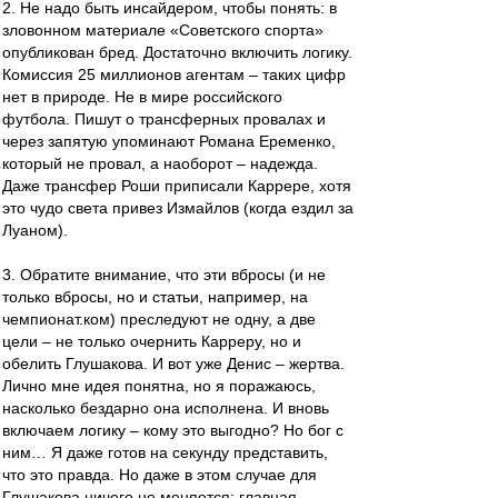
2. Не надо быть инсайдером, чтобы понять: в
зловонном материале «Советского спорта»
опубликован бред. Достаточно включить логику.
Комиссия 25 миллионов агентам – таких цифр
нет в природе. Не в мире российского
футбола. Пишут о трансферных провалах и
через запятую упоминают Романа Еременко,
который не провал, а наоборот – надежда.
Даже трансфер Роши приписали Каррере, хотя
это чудо света привез Измайлов (когда ездил за
Луаном).
3. Обратите внимание, что эти вбросы (и не
только вбросы, но и статьи, например, на
чемпионат.ком) преследуют не одну, а две
цели – не только очернить Карреру, но и
обелить Глушакова. И вот уже Денис – жертва.
Лично мне идея понятна, но я поражаюсь,
насколько бездарно она исполнена. И вновь
включаем логику – кому это выгодно? Но бог с
ним… Я даже готов на секунду представить,
что это правда. Но даже в этом случае для
Глушакова ничего не меняется: главная