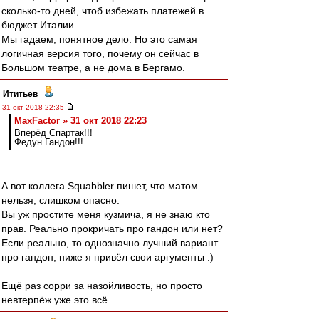
сколько-то дней, чтоб избежать платежей в
бюджет Италии.
Мы гадаем, понятное дело. Но это самая
логичная версия того, почему он сейчас в
Большом театре, а не дома в Бергамо.
Ититьев
-
31 окт 2018 22:35
MaxFactor » 31 окт 2018 22:23
Вперёд Спартак!!!
Федун Гандон!!!
А вот коллега Squabbler пишет, что матом
нельзя, слишком опасно.
Вы уж простите меня кузмича, я не знаю кто
прав. Реально прокричать про гандон или нет?
Если реально, то однозначно лучший вариант
про гандон, ниже я привёл свои аргументы :)
Ещё раз сорри за назойливость, но просто
невтерпёж уже это всё.