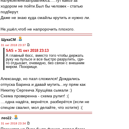
налукойленезаправляюсь.....тут какбэ за
ходором не пойти.Был бы человек - статью
подберут.
Даже не знаю куда смайлы крутить и нужно ли.
Не,ушёл,чтоб не напророчить плохого.
ЩукаСМ
-
31 окт 2018 23:37
SAS » 31 окт 2018 23:13
А главный босс, вместо того чтобы держать
руку на пульсе и все быстро разрулить, где-
то отдыхает, очевидно, без связи с внешним
миром. Позорище.
Александр, но пазл сложился! Дождались
отпуска Барина и давай мутить...ну прям как
Никитку Сергеича Хрущёва сымали :)
Схема проверенна - схема рулит! :(
....одна надёга, вернётся. разберётся (если не
спецом свалил, мол делайте, что хотите) :(
лео22
-
31 окт 2018 23:34