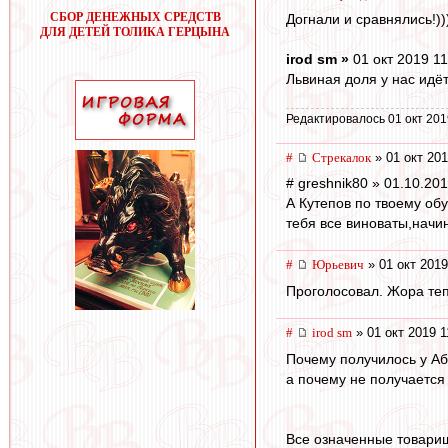
СБОР ДЕНЕЖНЫХ СРЕДСТВ
Догнали и сравнялись!))
ДЛЯ ДЕТЕЙ ТОЛИКА ГЕРЦЫНА
irod sm »
01 окт 2019 11
Львиная доля у нас идё
Редактировалось 01 окт 201
#
Стрекалок
» 01 окт 201
# greshnik80 » 01.10.20
А Кутепов по твоему об
тебя все виноваты,начи
#
Юрьевич
» 01 окт 2019
Проголосовал. Жора теп
#
irod sm
» 01 окт 2019 1
Почему получилось у Аб
а почему не получается
Все означенные товари