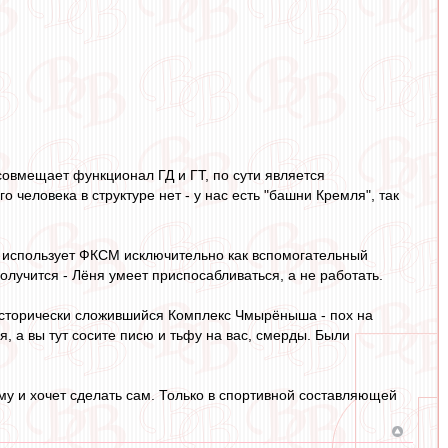
овмещает функционал ГД и ГТ, по сути является
о человека в структуре нет - у нас есть "башни Кремля", так
он использует ФКСМ исключительно как вспомогательный
лучится - Лёня умеет приспосабливаться, а не работать.
о исторически сложившийся Комплекс Чмырёныша - пох на
я, а вы тут сосите писю и тьфу на вас, смерды. Были
кому и хочет сделать сам. Только в спортивной составляющей