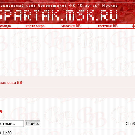
оманда
карта мира
магазин ВВ
гостевая ВВ
ф
вая книга ВВ
19
Сооб
9 11:30