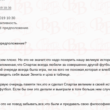
019 10:30
2019 10:30
активность.
оё предположение.
 предположение?
сем плохо. Но это не значит,что надо похерить нашу великую исто
апоминаю,что Спартак всегда любили за совершенно другой футбол
й очереди всегда была игра, ни на кого не похожая,которая и влюб
увидеть себя выше Зенита и цска в таблице.
ервую очередь памяти тех,кто и сделал Спартак великим в своей ис
футбол. Если бы они это делали и выиграли в тоге больше,чем случ
-это не повод забывать,все,что были и предавать свою философи