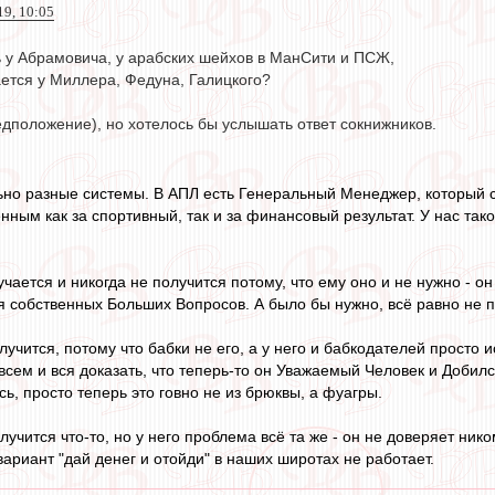
19, 10:05
 у Абрамовича, у арабских шейхов в МанСити и ПСЖ,
ается у Миллера, Федуна, Галицкого?
едположение), но хотелось бы услышать ответ сокнижников.
но разные системы. В АПЛ есть Генеральный Менеджер, который с
ным как за спортивный, так и за финансовый результат. У нас таког
учается и никогда не получится потому, что ему оно и не нужно - 
 собственных Больших Вопросов. А было бы нужно, всё равно не по
лучится, потому что бабки не его, а у него и бабкодателей прост
всем и вся доказать, что теперь-то он Уважаемый Человек и Добилс
сь, просто теперь это говно не из брюквы, а фуагры.
олучится что-то, но у него проблема всё та же - он не доверяет ни
вариант "дай денег и отойди" в наших широтах не работает.