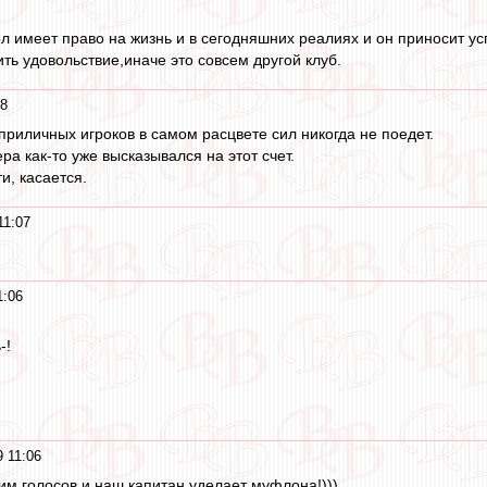
 имеет право на жизнь и в сегодняшних реалиях и он приносит успе
ть удовольствие,иначе это совсем другой клуб.
08
приличных игроков в самом расцвете сил никогда не поедет.
ера как-то уже высказывался на этот счет.
и, касается.
11:07
1:06
-!
9 11:06
им голосов и наш капитан уделает муфлона!)))