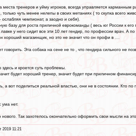
на места тренеров и уйму игроков, всегда управляется карманным 
, только чуть менее нелепы в своих метаниях ( то скупка всего живо
 - ослабляя чемпионат, а заодно и себя).
ную базу для роста приличной еврокоманды ( весь юг России к его
в лавке у него сидит все эти 10 лет гендир, по профессии врач. А п
н хороший магазинщик, но это не значит что он профи в ....
 говорить. Эта собака на сене не то , что гендира сильного не поз
 здесь и кроется суть проблемы.
ачит будет хороший тренер, значит будет при приличном финансир
ь, а вот поделиться реальной властью, они не в состоянии. Кто по г
с ума нет.
нового. Так захотелось окончательно оформить свои мысли на этот 
т 2019 11:21