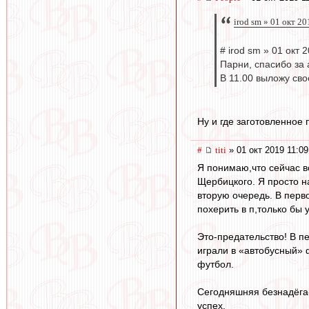
irod sm » 01 окт 2
# irod sm » 01 окт 
Парни, спасибо за 
В 11.00 выложу св
Ну и где заготовленное
#
titi
» 01 окт 2019 11:09
Я понимаю,что сейчас в
Щербицкого. Я просто н
вторую очередь. В перво
похерить в п,только бы 
Это-предательство! В п
играли в «автобусный» 
футбол.
Сегодняшняя безнадёга
успех.