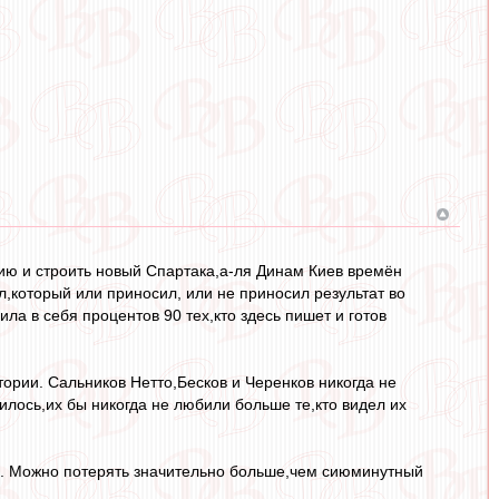
рию и строить новый Спартака,а-ля Динам Киев времён
,который или приносил, или не приносил результат во
ила в себя процентов 90 тех,кто здесь пишет и готов
тории. Сальников Нетто,Бесков и Черенков никогда не
илось,их бы никогда не любили больше те,кто видел их
ю. Можно потерять значительно больше,чем сиюминутный