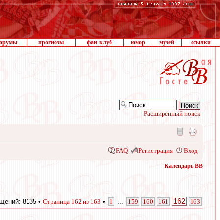
орумы
прогнозы
фан-клуб
юмор
музей
ссылки
Расширенный поиск
FAQ
Регистрация
Вход
Календарь ВВ
162
щений: 8135 •
Страница
162
из
163
•
1
...
159
160
161
163