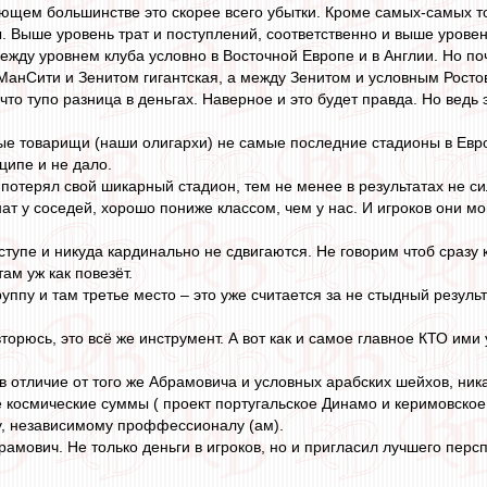
ющем большинстве это скорее всего убытки. Кроме самых-самых то
ы. Выше уровень трат и поступлений, соответственно и выше уровен
ежду уровнем клуба условно в Восточной Европе и в Англии. Но по
анСити и Зенитом гигантская, а между Зенитом и условным Росто
что тупо разница в деньгах. Наверное и это будет правда. Но ведь 
ые товарищи (наши олигархи) не самые последние стадионы в Евро
нципе и не дало.
потерял свой шикарный стадион, тем не менее в результатах не сил
ат у соседей, хорошо пониже классом, чем у нас. И игроков они м
 ступе и никуда кардинально не сдвигаются. Не говорим чтоб сразу
там уж как повезёт.
уппу и там третье место – это уже считается за не стыдный результ
торюсь, это всё же инструмент. А вот как и самое главное КТО ими 
в отличие от того же Абрамовича и условных арабских шейхов, ника
е космические суммы ( проект португальское Динамо и керимовское 
у, независимому проффессионалу (ам).
рамович. Не только деньги в игроков, но и пригласил лучшего перс