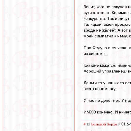
Зенит, кого не покупая 
сути это те же Керимовы
конкурента. Так и живут
Галицкий, имея прекрас
вроде не жалеет. А вот 
моей симпатии к нему, о
Про Федуна и смысла нет
из системы.
Как мне кажется, именно
Хороший управленец, зн
Деньги то у наших то ест
всего понемногу.
У нас не денег нет. У на
ИМХО конечно. И ничего 
#
Большой Хорхе
» 01 ок