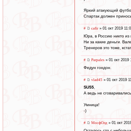
Яркий атакующий футбол
Спартак должен приноси
#
cafir
» 01 окт 2019 11:
Юра, в Россию никто из 
Ни за какие деньги. Вал
Тренеров это тоже, кстат
#
Parpales
» 01 окт 2019 
Федун гондон.
#
vlad45
» 01 окт 2019 1
SU55
,
А ведь не сговаривались
Умница!
-)
#
МосфОлд
» 01 окт 201
Осталось сто с небольш