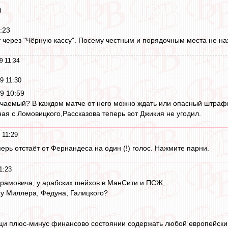
)
:23
т через "Чёрную кассу". Посему честным и порядочным места не нах
9 11:34
9 11:30
19 10:59
учаемый? В каждом матче от него можно ждать или опасный штрафн
ная с Ломовицкого,Рассказова теперь вот Джикия не угодил.
 11:29
ерь отстаёт от Фернандеса на один (!) голос. Нажмите парни.
1:23
рамовича, у арабских шейхов в МанСити и ПСЖ,
 у Миллера, Федуна, Галицкого?
щи плюс-минус финансово состоянии содержать любой европейский