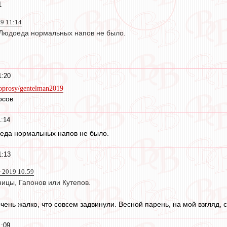
1
19 11:14
Людоеда нормальных напов не было.
1:20
/oprosy/gentelman2019
осов
1:14
еда нормальных напов не было.
1:13
т 2019 10:59
ницы, Гапонов или Кутепов.
 очень жалко, что совсем задвинули. Весной парень, на мой взгляд,
1:09