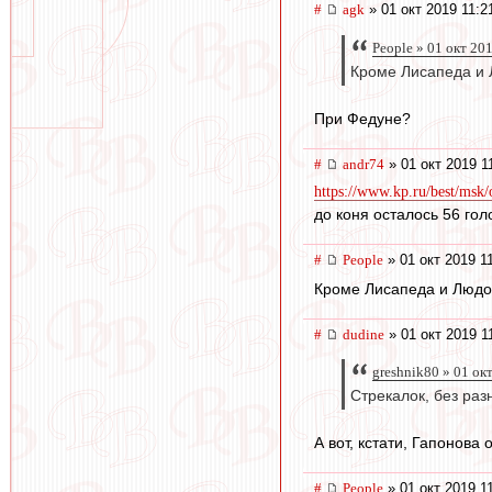
#
agk
» 01 окт 2019 11:2
People » 01 окт 20
Кроме Лисапеда и 
При Федуне?
#
andr74
» 01 окт 2019 1
https://www.kp.ru/best/msk
до коня осталось 56 гол
#
People
» 01 окт 2019 1
Кроме Лисапеда и Людо
#
dudine
» 01 окт 2019 1
greshnik80 » 01 ок
Стрекалок, без раз
А вот, кстати, Гапонова
#
People
» 01 окт 2019 1