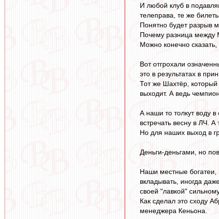
И любой клуб в подавля
телеправа, те же билет
Понятно будет разрыв м
Почему разница между М
Можно конечно сказать, 
Вот отгрохали означенн
это в результатах в при
Тот же Шахтёр, который 
выходит. А ведь чемпион
А наши то толкут воду в
встречать весну в ЛЧ. А 
Но для наших выход в гр
Деньги-деньгами, но пов
Наши местные богатеи, 
вкладывать, иногда даж
своей "лавкой" сильном
Как сделал это сходу Аб
менеджера Кеньона.