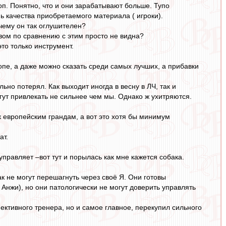
п. Понятно, что и они зарабатывают больше. Тупо
ь качества приобретаемого материала ( игроки).
чему он так оглушителен?
вом по сравнению с этим просто не видна?
это только инструмент.
пе, а даже можно сказать среди самых лучших, а прибавки
ьно потерял. Как выходит иногда в весну в ЛЧ, так и
огут привлекать не сильнее чем мы. Однако ж ухитряются.
 к европейским грандам, а вот это хотя бы минимум
ат.
управляет –вот тут и порылась как мне кажется собака.
к не могут перешагнуть через своё Я. Они готовы
Анжи), но они патологически не могут доверить управлять
пективного тренера, но и самое главное, перекупил сильного