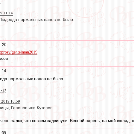
1
19 11:14
Людоеда нормальных напов не было.
1:20
/oprosy/gentelman2019
осов
1:14
еда нормальных напов не было.
1:13
т 2019 10:59
ницы, Гапонов или Кутепов.
 очень жалко, что совсем задвинули. Весной парень, на мой взгляд,
1:09