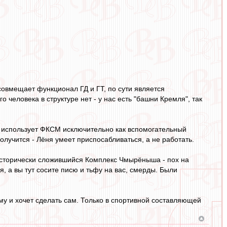
овмещает функционал ГД и ГТ, по сути является
о человека в структуре нет - у нас есть "башни Кремля", так
он использует ФКСМ исключительно как вспомогательный
лучится - Лёня умеет приспосабливаться, а не работать.
о исторически сложившийся Комплекс Чмырёныша - пох на
я, а вы тут сосите писю и тьфу на вас, смерды. Были
кому и хочет сделать сам. Только в спортивной составляющей