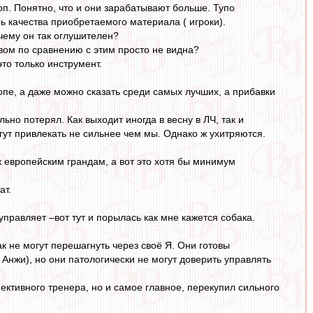
п. Понятно, что и они зарабатывают больше. Тупо
ь качества приобретаемого материала ( игроки).
чему он так оглушителен?
вом по сравнению с этим просто не видна?
это только инструмент.
пе, а даже можно сказать среди самых лучших, а прибавки
ьно потерял. Как выходит иногда в весну в ЛЧ, так и
огут привлекать не сильнее чем мы. Однако ж ухитряются.
 к европейским грандам, а вот это хотя бы минимум
ат.
управляет –вот тут и порылась как мне кажется собака.
к не могут перешагнуть через своё Я. Они готовы
Анжи), но они патологически не могут доверить управлять
пективного тренера, но и самое главное, перекупил сильного