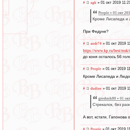
#
agk
» 01 окт 2019 11:2
People » 01 окт 20
Кроме Лисапеда и 
При Федуне?
#
andr74
» 01 окт 2019 1
https://www.kp.ru/best/msk
до коня осталось 56 гол
#
People
» 01 окт 2019 1
Кроме Лисапеда и Людо
#
dudine
» 01 окт 2019 1
greshnik80 » 01 ок
Стрекалок, без раз
А вот, кстати, Гапонова
#
People
» 01 окт 2019 1