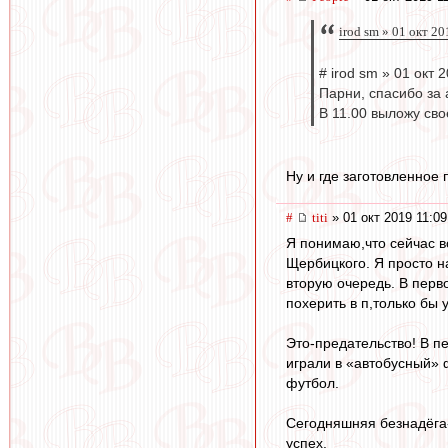
irod sm » 01 окт 2
# irod sm » 01 окт 
Парни, спасибо за 
В 11.00 выложу св
Ну и где заготовленное
#
titi
» 01 окт 2019 11:09
Я понимаю,что сейчас в
Щербицкого. Я просто н
вторую очередь. В перво
похерить в п,только бы 
Это-предательство! В п
играли в «автобусный» 
футбол.
Сегодняшняя безнадёга
успех.