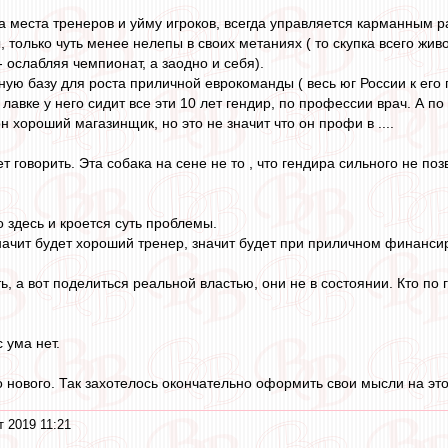
на места тренеров и уйму игроков, всегда управляется карманным 
, только чуть менее нелепы в своих метаниях ( то скупка всего живо
 - ослабляя чемпионат, а заодно и себя).
ную базу для роста приличной еврокоманды ( весь юг России к его
в лавке у него сидит все эти 10 лет гендир, по профессии врач. А п
н хороший магазинщик, но это не значит что он профи в ....
 говорить. Эта собака на сене не то , что гендира сильного не поз
 здесь и кроется суть проблемы.
ачит будет хороший тренер, значит будет при приличном финансир
ь, а вот поделиться реальной властью, они не в состоянии. Кто по г
с ума нет.
нового. Так захотелось окончательно оформить свои мысли на этот 
т 2019 11:21