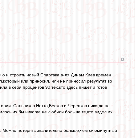
рию и строить новый Спартака,а-ля Динам Киев времён
,который или приносил, или не приносил результат во
ила в себя процентов 90 тех,кто здесь пишет и готов
тории. Сальников Нетто,Бесков и Черенков никогда не
илось,их бы никогда не любили больше те,кто видел их
ю. Можно потерять значительно больше,чем сиюминутный