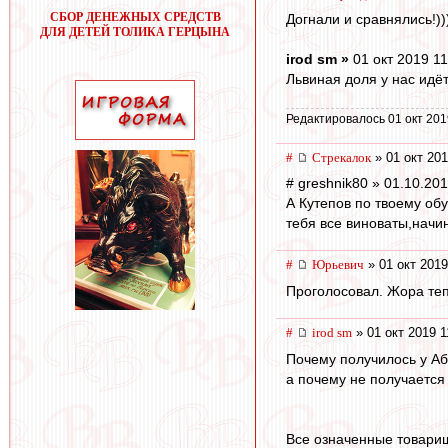
СБОР ДЕНЕЖНЫХ СРЕДСТВ
Догнали и сравнялись!))
ДЛЯ ДЕТЕЙ ТОЛИКА ГЕРЦЫНА
irod sm »
01 окт 2019 11
Львиная доля у нас идё
Редактировалось 01 окт 201
#
Стрекалок
» 01 окт 201
# greshnik80 » 01.10.20
А Кутепов по твоему об
тебя все виноваты,начи
#
Юрьевич
» 01 окт 2019
Проголосовал. Жора теп
#
irod sm
» 01 окт 2019 1
Почему получилось у Аб
а почему не получается
Все означенные товари