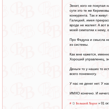
Зенит, кого не покупая 
сути это те же Керимовы
конкурента. Так и живут
Галицкий, имея прекрас
вроде не жалеет. А вот 
моей симпатии к нему, о
Про Федуна и смысла нет
из системы.
Как мне кажется, именно
Хороший управленец, зн
Деньги то у наших то ест
всего понемногу.
У нас не денег нет. У на
ИМХО конечно. И ничего 
#
Большой Хорхе
» 01 ок