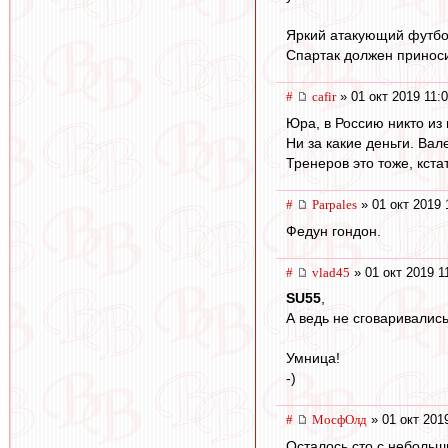
Яркий атакующий футбол
Спартак должен приноси
#
cafir
» 01 окт 2019 11:
Юра, в Россию никто из 
Ни за какие деньги. Вал
Тренеров это тоже, кстат
#
Parpales
» 01 окт 2019 
Федун гондон.
#
vlad45
» 01 окт 2019 1
SU55
,
А ведь не сговаривались
Умница!
-)
#
МосфОлд
» 01 окт 201
Осталось сто с небольш