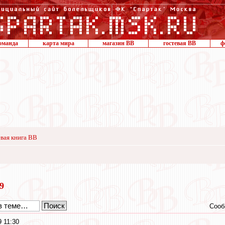
оманда
карта мира
магазин ВВ
гостевая ВВ
ф
вая книга ВВ
19
Сооб
9 11:30