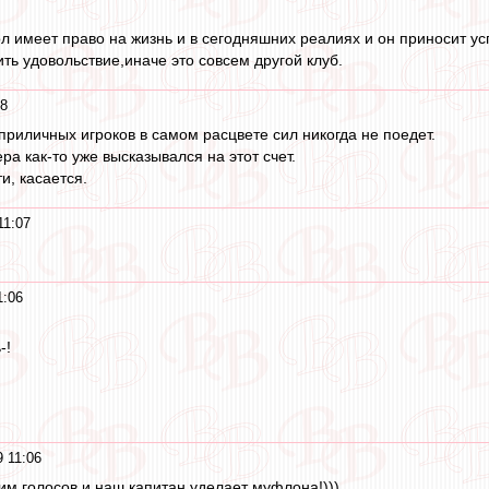
 имеет право на жизнь и в сегодняшних реалиях и он приносит успе
ть удовольствие,иначе это совсем другой клуб.
08
приличных игроков в самом расцвете сил никогда не поедет.
ера как-то уже высказывался на этот счет.
и, касается.
11:07
1:06
-!
9 11:06
им голосов и наш капитан уделает муфлона!)))