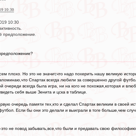
019 10:30
2019 10:30
активность.
оё предположение.
 предположение?
сем плохо. Но это не значит,что надо похерить нашу великую исто
апоминаю,что Спартак всегда любили за совершенно другой футбол
й очереди всегда была игра, ни на кого не похожая,которая и влюб
увидеть себя выше Зенита и цска в таблице.
ервую очередь памяти тех,кто и сделал Спартак великим в своей ис
футбол. Если бы они это делали и выиграли в тоге больше,чем случ
-это не повод забывать,все,что были и предавать свою философи