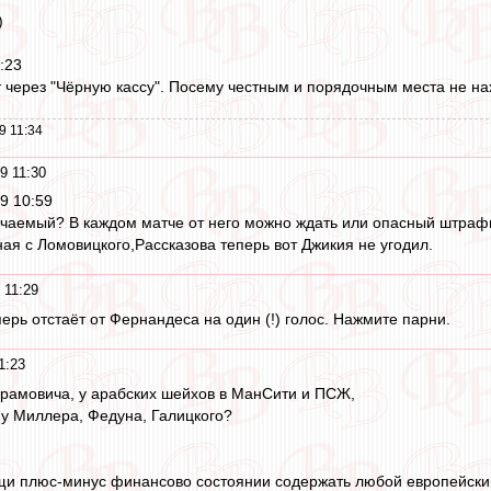
)
:23
т через "Чёрную кассу". Посему честным и порядочным места не нах
9 11:34
9 11:30
19 10:59
учаемый? В каждом матче от него можно ждать или опасный штрафн
ная с Ломовицкого,Рассказова теперь вот Джикия не угодил.
 11:29
ерь отстаёт от Фернандеса на один (!) голос. Нажмите парни.
1:23
рамовича, у арабских шейхов в МанСити и ПСЖ,
 у Миллера, Федуна, Галицкого?
щи плюс-минус финансово состоянии содержать любой европейский