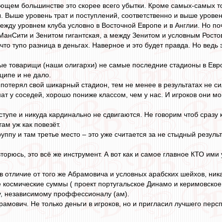
ющем большинстве это скорее всего убытки. Кроме самых-самых то
ы. Выше уровень трат и поступлений, соответственно и выше уровен
ежду уровнем клуба условно в Восточной Европе и в Англии. Но по
анСити и Зенитом гигантская, а между Зенитом и условным Росто
что тупо разница в деньгах. Наверное и это будет правда. Но ведь 
ые товарищи (наши олигархи) не самые последние стадионы в Евро
нципе и не дало.
потерял свой шикарный стадион, тем не менее в результатах не сил
ат у соседей, хорошо пониже классом, чем у нас. И игроков они м
 ступе и никуда кардинально не сдвигаются. Не говорим чтоб сразу
там уж как повезёт.
уппу и там третье место – это уже считается за не стыдный результ
торюсь, это всё же инструмент. А вот как и самое главное КТО ими 
в отличие от того же Абрамовича и условных арабских шейхов, ника
е космические суммы ( проект португальское Динамо и керимовское 
у, независимому проффессионалу (ам).
рамович. Не только деньги в игроков, но и пригласил лучшего перс