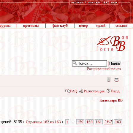
орумы
прогнозы
фан-клуб
юмор
музей
ссылки
Расширенный поиск
FAQ
Регистрация
Вход
Календарь ВВ
162
щений: 8135 •
Страница
162
из
163
•
1
...
159
160
161
163