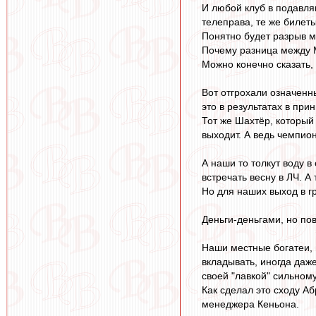
И любой клуб в подавля
телеправа, те же билет
Понятно будет разрыв м
Почему разница между М
Можно конечно сказать, 
Вот отгрохали означенн
это в результатах в при
Тот же Шахтёр, который 
выходит. А ведь чемпион
А наши то толкут воду в
встречать весну в ЛЧ. А 
Но для наших выход в гр
Деньги-деньгами, но пов
Наши местные богатеи, 
вкладывать, иногда даж
своей "лавкой" сильном
Как сделал это сходу Аб
менеджера Кеньона.