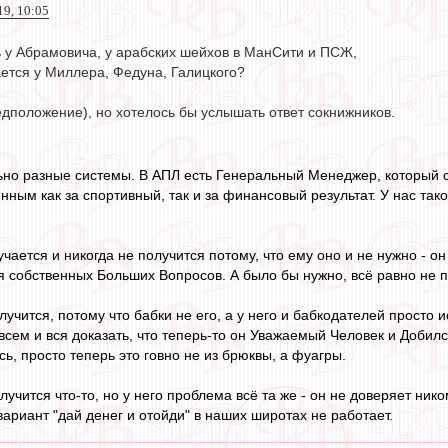
19, 10:05
 у Абрамовича, у арабских шейхов в МанСити и ПСЖ,
ается у Миллера, Федуна, Галицкого?
едположение), но хотелось бы услышать ответ сокнижников.
но разные системы. В АПЛ есть Генеральный Менеджер, который с
ным как за спортивный, так и за финансовый результат. У нас таког
учается и никогда не получится потому, что ему оно и не нужно - 
 собственных Больших Вопросов. А было бы нужно, всё равно не по
лучится, потому что бабки не его, а у него и бабкодателей прост
всем и вся доказать, что теперь-то он Уважаемый Человек и Добилс
сь, просто теперь это говно не из брюквы, а фуагры.
олучится что-то, но у него проблема всё та же - он не доверяет ни
вариант "дай денег и отойди" в наших широтах не работает.