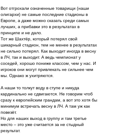
Вот отгрохали означенные товарищи (наши
олигархи) не самые последние стадионы в
Европе, а даже можно сказать среди самых
лучших, а прибавки это в результатах в
принципе и не дало.
Тот же Шахтёр, который потерял свой
шикарный стадион, тем не менее в результатах
не сильно потерял. Как выходит иногда в весну
в ЛЧ, так и выходит. А ведь чемпионат у
соседей, хорошо пониже классом, чем у нас. И
игроков они могут привлекать не сильнее чем
мы. Однако ж ухитряются.
А наши то толкут воду в ступе и никуда
кардинально не сдвигаются. Не говорим чтоб
сразу к европейским грандам, а вот это хотя бы
минимум встречать весну в ЛЧ. А там уж как
повезёт.
Но для наших выход в группу и там третье
место – это уже считается за не стыдный
результат.