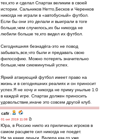
тех,кто и сделал Спартак великим в своей
истории. Сальников Нетто,Бесков и Черенков
никогда не играли в «автобусный» футбол.
Если бы они это делали и выиграли в тоге
больше,чем случилось,их бы никогда не
любили больше те,кто видел их футбол.
Сегодняшняя безнадёга-это не повод
забывать,все,что были и предавать свою
философию. Можно потерять значительно
больше,чем сиюминутный успех.
Яркий атакующий футбол имеет право на
жизнь и в сегодняшних реалиях и он приносит
успех.Я не хочу и никогда не приму унылые 1:0
в каждой игре. Спартак должен приносить
удовольствие,иначе это совсем другой клуб.
cafir
-
01 окт 2019 11:08
Юра, в Россию никто из приличных игроков в
самом расцвете сил никогда не поедет.
Ни за какие деньги. Валера как-то уже