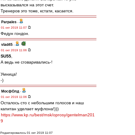
высказывался на этот счет.
Тренеров это тоже, кстати, касается.
Parpales
-
01 окт 2019 11:07
Федун гондон.
vlad45
-
01 окт 2019 11:06
SU55
,
А ведь не сговаривались-!
Умница!
-)
МосфОлд
-
01 окт 2019 11:06
Осталось сто с небольшим голосов и наш
капитан уделает муфлона!)))
https://www.kp.ru/best/msk/oprosy/gentelman201
9
Редактировалось 01 окт 2019 11:07