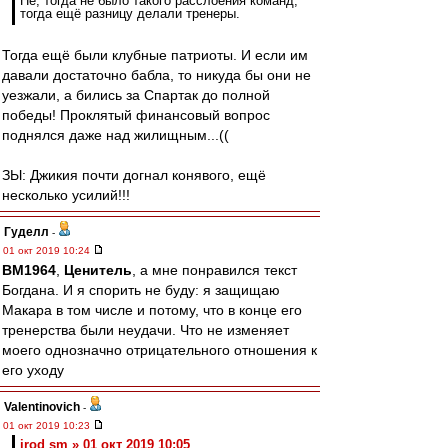
Не, тогда не было такого расслоения команд,
тогда ещё разницу делали тренеры.
Тогда ещё были клубные патриоты. И если им
давали достаточно бабла, то никуда бы они не
уезжали, а бились за Спартак до полной
победы! Проклятый финансовый вопрос
поднялся даже над жилищным...((
ЗЫ: Джикия почти догнал конявого, ещё
несколько усилий!!!
Гуделл
-
01 окт 2019 10:24
BM1964
,
Ценитель
, а мне понравился текст
Богдана. И я спорить не буду: я защищаю
Макара в том числе и потому, что в конце его
тренерства были неудачи. Что не изменяет
моего однозначно отрицательного отношения к
его уходу
Valentinovich
-
01 окт 2019 10:23
irod sm » 01 окт 2019 10:05