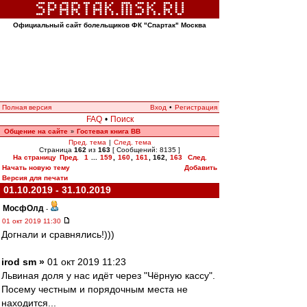
Официальный сайт болельщиков ФК "Спартак" Москва
Полная версия
Вход
•
Регистрация
FAQ
•
Поиск
Общение на сайте
Гостевая книга ВВ
»
Пред. тема
|
След. тема
Страница
162
из
163
[ Сообщений: 8135 ]
На страницу
Пред.
1
...
159
,
160
,
161
,
162
,
163
След.
Начать новую тему
Добавить
Версия для печати
01.10.2019 - 31.10.2019
МосфОлд
-
01 окт 2019 11:30
Догнали и сравнялись!)))
irod sm »
01 окт 2019 11:23
Львиная доля у нас идёт через "Чёрную кассу".
Посему честным и порядочным места не
находится...