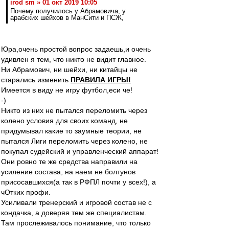
irod sm » 01 окт 2019 10:05
Почему получилось у Абрамовича, у
арабских шейхов в МанСити и ПСЖ,
Юра,очень простой вопрос задаешь,и очень
удивлен я тем, что никто не видит главное.
Ни Абрамович, ни шейхи, ни китайцы не
старались изменить
ПРАВИЛА ИГРЫ!
Имеется в виду не игру футбол,еси че!
-)
Никто из них не пытался переломить через
колено условия для своих команд, не
придумывал какие то заумные теории, не
пытался Лиги переломить через колено, не
покупал судейский и управленческий аппарат!
Они ровно те же средства направили на
усиление состава, на наем не болтунов
присосавшихся(а так в РФПЛ почти у всех!), а
чОтких профи.
Усиливали тренерский и игровой состав не с
кондачка, а доверяя тем же специалистам.
Там прослеживалось понимание, что только