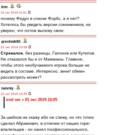
knn
-
01 окт 2019 11:01
почему Федун в списке Форбс, а я нет?
Хотелось бы увидеть версии сокнижников, не
уверен, что потом выложу свою.
greshnik80
-
01 окт 2019 10:59
Стрекалок
, без разницы, Гапонов или Кутепов.
Не отказался бы и от Мамманы. Главное,
чтобы этого необучаемого игрока больше не
видеть в составе. Интересно, зенит обмен
рассмотреть может?
naivniy
-
01 окт 2019 10:55
irod sm » 01 окт 2019 10:05
За шейхов не скажу ибо не слежу, но что точно
сделал Абрамович, в отличии от наших горе-
влалельцев - он нанял поофессионального,