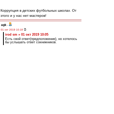
Коррупция в детских футбольных школах. От
этого и у нас нет мастеров!
agk
-
01 окт 2019 10:18
irod sm » 01 окт 2019 10:05
Есть свой ответ(предположение), но хотелось
бы услышать ответ сокнижников.
Кмк, корень это общий уровень развития
футбола, организация, раскрученность
чемпионатов и возможность извлекать высокую
прибыль непосредственно из футбольной
деятельности.
RoughBoy
-
01 окт 2019 10:16
Предпоследнего врага выперли из клуба.
Последнего хуй выпрешь, ибо он - та самая
ветка на которой все сидят. Народ в
растерянности. Начался, пока на ощупь, поиск
новых предпоследних врагов...