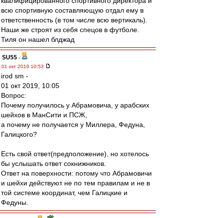
квалифицированного спортивного директора и
всю спортивную составляющую отдал ему в
ответственность (в том числе всю вертикаль).
Наши же строят из себя спецов в футболе.
Тиля он нашел блджад
SU55
-
01 окт 2019 10:53
irod sm -
01 окт 2019, 10:05
Вопрос:
Почему получилось у Абрамовича, у арабских
шейхов в МанСити и ПСЖ,
а почему не получается у Миллера, Федуна,
Галицкого?
Есть свой ответ(предположение), но хотелось
бы услышать ответ сокнижников.
Ответ на поверхности: потому что Абрамовичи
и шейхи действуют не по тем правилам и не в
той системе координат, чем Галицкие и
Федуны.