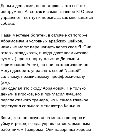
Деньги-деньгами, но повторюсь, это всё же
инструмент. А вот как и самое главное КТО ими
управляет –вот тут и порылась как мне кажется
собака.
Наши местные богатеи, в отличие от того же
Абрамовича и условных арабских шейхов,
никак не могут перешагнуть через своё Я. Они
готовы вкладывать, иногда даже космические
суммы ( проект португальское Динамо и
керимовское Анжи), но они патологически не
могут доверить управлять своей "лавкой"
сильному, независимому проффессионалу
(ам).
Как сделал это сходу Абрамович. Не только
деньги в игроков, но и пригласил лучшего
перспективного тренера, но и самое главное,
перекупил сильного менеджера Кеньона.
Зенит, кого не покупая на места тренеров и
уйму игроков, всегда управляется карманным
работником Газпрома. Они наверняка хороши