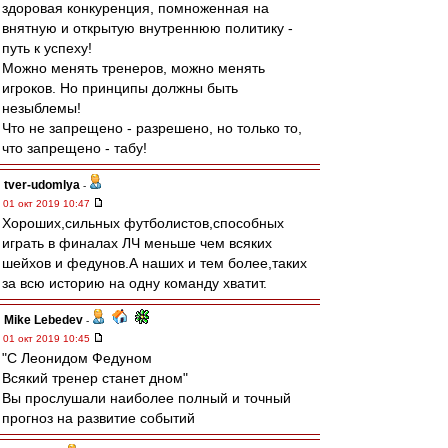
здоровая конкуренция, помноженная на
внятную и открытую внутреннюю политику -
путь к успеху!
Можно менять тренеров, можно менять
игроков. Но принципы должны быть
незыблемы!
Что не запрещено - разрешено, но только то,
что запрещено - табу!
tver-udomlya
-
01 окт 2019 10:47
Хороших,сильных футболистов,способных
играть в финалах ЛЧ меньше чем всяких
шейхов и федунов.А наших и тем более,таких
за всю историю на одну команду хватит.
Mike Lebedev
-
01 окт 2019 10:45
"С Леонидом Федуном
Всякий тренер станет дном"
Вы прослушали наиболее полный и точный
прогноз на развитие событий