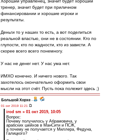
Хороший управленец, значит будет хороший
тренер, значит будет при приличном
финансировании и хорошие игроки и
результаты.
Деньги то у наших то есть, а вот поделиться
реальной властью, они не в состоянии. Кто по
глупости, кто по жадности, кто из зависти. А
скорее всего всего понемногу.
У нас не денег нет. У нас ума нет.
ИМХО конечно. И ничего нового. Так
захотелось окончательно оформить свои
мысли на этот счёт. Пусть пока полежит здесь ;)
Большой Хорхе
-
01 окт 2019 11:21
irod sm » 01 окт 2019, 10:05
Вопрос:
Почему получилось у Абрамовича, у
арабских шейхов в МанСити и ПСЖ,
а почему не получается у Миллера, Федуна,
Галицкого?