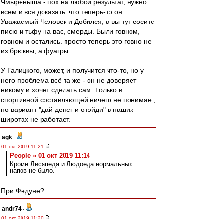
Чмырёныша - пох на любой результат, нужно
всем и вся доказать, что теперь-то он
Уважаемый Человек и Добился, а вы тут сосите
писю и тьфу на вас, смерды. Были говном,
говном и остались, просто теперь это говно не
из брюквы, а фуагры.
У Галицкого, может, и получится что-то, но у
него проблема всё та же - он не доверяет
никому и хочет сделать сам. Только в
спортивной составляющей ничего не понимает,
но вариант "дай денег и отойди" в наших
широтах не работает.
agk
-
01 окт 2019 11:21
People » 01 окт 2019 11:14
Кроме Лисапеда и Людоеда нормальных
напов не было.
При Федуне?
andr74
-
01 окт 2019 11:20