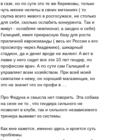
в газе, но по сути это те же Керимовы, только
чуть менее нелепы в своих метаниях ( то
скупка всего живого в росгосужасе, не столько
для себя, сколько ослабить конкурента. Так и
живут - ослабляя чемпионат, а заодно и себя).
Галицкий, имея прекрасную базу для роста
приличной еврокоманды ( весь юг России к его
просмотру через Академию), шикарный
стадион, да и денег вроде не жалеет. А вот в
лавке у него сидит все эти 10 лет гендир, по
профессии врач. А по сути сам Галицкий и
управляет всем хозяйством. При всей моей
симпатии к нему, он хороший магазинщик, но
это не значит что он профи в ....
Про Федуна и смысла нет говорить. Эта собака
на сене не то , что гендира сильного не
позволит в клубе, так и сильного независимого
тренера выживет из системы.
Как мне кажется, именно здесь и кроется суть
проблемы.