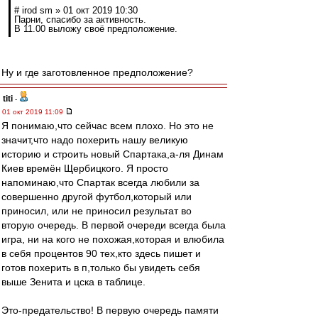
# irod sm » 01 окт 2019 10:30
Парни, спасибо за активность.
В 11.00 выложу своё предположение.
Ну и где заготовленное предположение?
titi
-
01 окт 2019 11:09
Я понимаю,что сейчас всем плохо. Но это не
значит,что надо похерить нашу великую
историю и строить новый Спартака,а-ля Динам
Киев времён Щербицкого. Я просто
напоминаю,что Спартак всегда любили за
совершенно другой футбол,который или
приносил, или не приносил результат во
вторую очередь. В первой очереди всегда была
игра, ни на кого не похожая,которая и влюбила
в себя процентов 90 тех,кто здесь пишет и
готов похерить в п,только бы увидеть себя
выше Зенита и цска в таблице.
Это-предательство! В первую очередь памяти