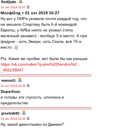
RedQuite
-
01 окт 2019 10:37
МосфОлд » 01 окт 2019 10:27
Ну вот у ОИРа уезжали почти каждый год, что
не мешало Спартаку быть 5-й командой
Европы, у КИБа никто не уезжал (типа
железный занавес) - вообще 3-е место. А при
федуне - хоть Эмери, хоть Скала, всё 75-е
место...((
P/s. Какие же пробки, вот были бы как раньше:
https://vk.com/video?q=jimi%20hendrix%2 ...
_456239047
чннхнпS
-
01 окт 2019 10:36
Superfuzz
,
и головы эти глупость,
ипотека
и
предательство
greshnik80
-
01 окт 2019 10:35
Ну, какой джентльмен из Джикии?