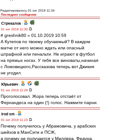
Редактировалось 01 окт 2019 11:34
Последнее сообщение
Стрекалок
-
01 окт 2019 11:30
# greshnik80 » 01.10.2019 10:59
А Кутепов по твоему обучаемый? В каждом
матче от него можно ждать или опасный
штрафной или пенальти. Не играют в футбол
на прямых ногах. У тебя все виноваты,начиная
с Ломовицкого,Рассказова теперь вот Джикия
не угодил.
Юрьевич
-
01 окт 2019 11:29
Проголосовал. Жора теперь отстаёт от
Фернандеса на один (!) голос. Нажмите парни.
irod sm
-
01 окт 2019 11:23
Почему получилось у Абрамовича, у арабских
шейхов в МанСити и ПСЖ,
а почему не получается у Миллера, Федуна,