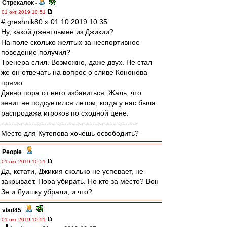
Стрекалок
-
01 окт 2019 10:51
# greshnik80 » 01.10.2019 10:35
Ну, какой джентльмен из Джикии?
На поле сколько желтых за неспортивное
поведение получил?
Тренера слил. Возможно, даже двух. Не стал
же он отвечать на вопрос о сливе Кононова
прямо.
Давно пора от него избавиться. Жаль, что
зенит не подсуетился летом, когда у нас была
распродажа игроков по сходной цене.
-----------------------------------------------------
Место для Кутепова хочешь освободить?
People
-
01 окт 2019 10:51
Да, кстати, Джикия сколько не успевает, не
закрывает. Пора убирать. Но кто за место? Вон
Зе и Луишку убрали, и что?
vlad45
-
01 окт 2019 10:51