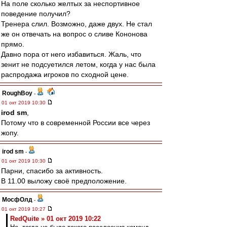
На поле сколько желтых за неспортивное
поведение получил?
Тренера слил. Возможно, даже двух. Не стал
же он отвечать на вопрос о сливе Кононова
прямо.
Давно пора от него избавиться. Жаль, что
зенит не подсуетился летом, когда у нас была
распродажа игроков по сходной цене.
RoughBoy
-
01 окт 2019 10:30
irod sm
,
Потому что в современной России все через
жопу.
irod sm
-
01 окт 2019 10:30
Парни, спасибо за активность.
В 11.00 выложу своё предположение.
МосфОлд
-
01 окт 2019 10:27
RedQuite » 01 окт 2019 10:22