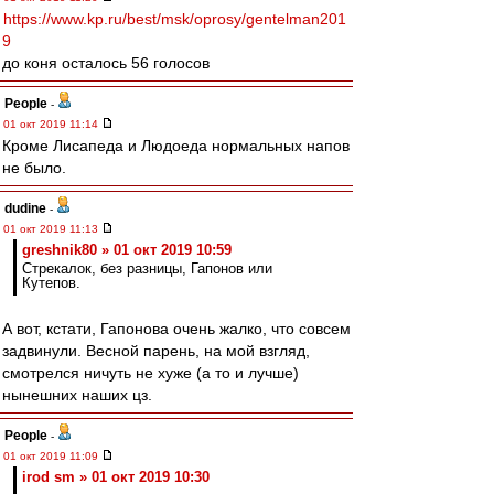
https://www.kp.ru/best/msk/oprosy/gentelman201
9
до коня осталось 56 голосов
People
-
01 окт 2019 11:14
Кроме Лисапеда и Людоеда нормальных напов
не было.
dudine
-
01 окт 2019 11:13
greshnik80 » 01 окт 2019 10:59
Стрекалок, без разницы, Гапонов или
Кутепов.
А вот, кстати, Гапонова очень жалко, что совсем
задвинули. Весной парень, на мой взгляд,
смотрелся ничуть не хуже (а то и лучше)
нынешних наших цз.
People
-
01 окт 2019 11:09
irod sm » 01 окт 2019 10:30