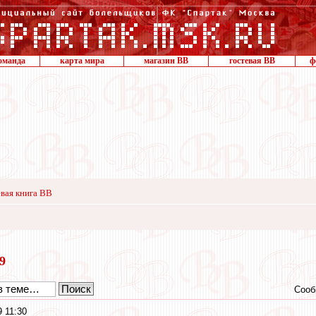
оманда
карта мира
магазин ВВ
гостевая ВВ
ф
вая книга ВВ
19
Сооб
9 11:30