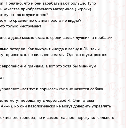
п. Понятно, что и они зарабатывают больше. Тупо
ь качества приобретаемого материала ( игроки).
чему он так оглушителен?
вом по сравнению с этим просто не видна?
это только инструмент.
пе, а даже можно сказать среди самых лучших, а прибавки
ьно потерял. Как выходит иногда в весну в ЛЧ, так и
огут привлекать не сильнее чем мы. Однако ж ухитряются.
 к европейским грандам, а вот это хотя бы минимум
ат.
управляет –вот тут и порылась как мне кажется собака.
к не могут перешагнуть через своё Я. Они готовы
Анжи), но они патологически не могут доверить управлять
пективного тренера, но и самое главное, перекупил сильного