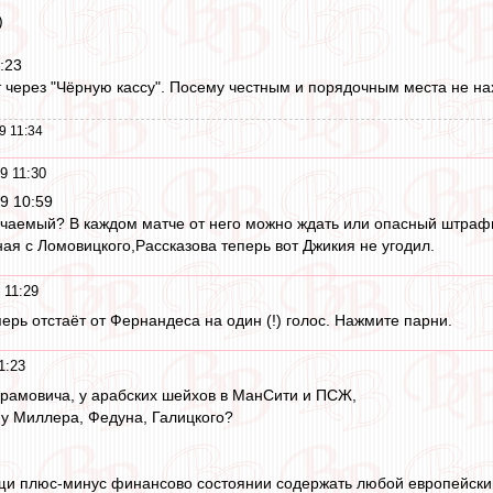
)
:23
т через "Чёрную кассу". Посему честным и порядочным места не нах
9 11:34
9 11:30
19 10:59
учаемый? В каждом матче от него можно ждать или опасный штрафн
ная с Ломовицкого,Рассказова теперь вот Джикия не угодил.
 11:29
ерь отстаёт от Фернандеса на один (!) голос. Нажмите парни.
1:23
рамовича, у арабских шейхов в МанСити и ПСЖ,
 у Миллера, Федуна, Галицкого?
щи плюс-минус финансово состоянии содержать любой европейский