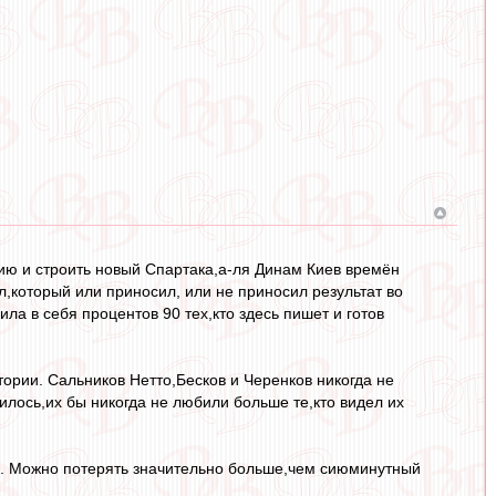
рию и строить новый Спартака,а-ля Динам Киев времён
,который или приносил, или не приносил результат во
ила в себя процентов 90 тех,кто здесь пишет и готов
тории. Сальников Нетто,Бесков и Черенков никогда не
илось,их бы никогда не любили больше те,кто видел их
ю. Можно потерять значительно больше,чем сиюминутный