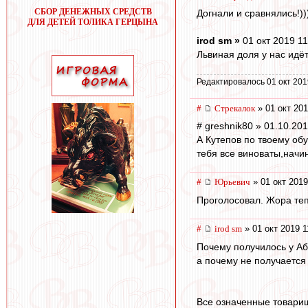
СБОР ДЕНЕЖНЫХ СРЕДСТВ
Догнали и сравнялись!))
ДЛЯ ДЕТЕЙ ТОЛИКА ГЕРЦЫНА
irod sm »
01 окт 2019 11
Львиная доля у нас идё
Редактировалось 01 окт 201
#
Стрекалок
» 01 окт 201
# greshnik80 » 01.10.20
А Кутепов по твоему об
тебя все виноваты,начи
#
Юрьевич
» 01 окт 2019
Проголосовал. Жора теп
#
irod sm
» 01 окт 2019 1
Почему получилось у Аб
а почему не получается
Все означенные товари