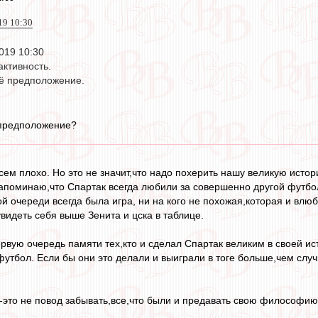
019 10:30
2019 10:30
активность.
оё предположение.
 предположение?
сем плохо. Но это не значит,что надо похерить нашу великую исто
апоминаю,что Спартак всегда любили за совершенно другой футбол
й очереди всегда была игра, ни на кого не похожая,которая и влюб
увидеть себя выше Зенита и цска в таблице.
ервую очередь памяти тех,кто и сделал Спартак великим в своей ис
футбол. Если бы они это делали и выиграли в тоге больше,чем случ
-это не повод забывать,все,что были и предавать свою философи