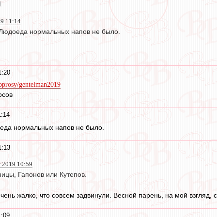
1
19 11:14
Людоеда нормальных напов не было.
1:20
/oprosy/gentelman2019
осов
1:14
еда нормальных напов не было.
1:13
т 2019 10:59
ницы, Гапонов или Кутепов.
 очень жалко, что совсем задвинули. Весной парень, на мой взгляд,
1:09