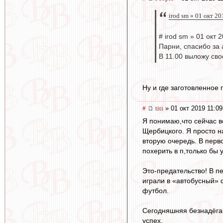
irod sm » 01 окт 2
# irod sm » 01 окт 
Парни, спасибо за 
В 11.00 выложу св
Ну и где заготовленное
#
titi
» 01 окт 2019 11:09
Я понимаю,что сейчас в
Щербицкого. Я просто н
вторую очередь. В перво
похерить в п,только бы 
Это-предательство! В п
играли в «автобусный» 
футбол.
Сегодняшняя безнадёга
успех.