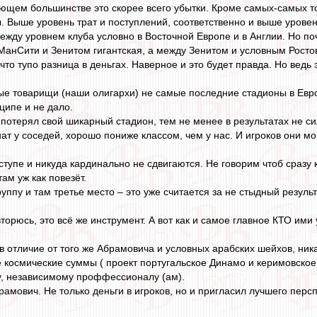
ющем большинстве это скорее всего убытки. Кроме самых-самых то
ы. Выше уровень трат и поступлений, соответственно и выше уровен
ежду уровнем клуба условно в Восточной Европе и в Англии. Но по
анСити и Зенитом гигантская, а между Зенитом и условным Росто
что тупо разница в деньгах. Наверное и это будет правда. Но ведь 
ые товарищи (наши олигархи) не самые последние стадионы в Евро
нципе и не дало.
потерял свой шикарный стадион, тем не менее в результатах не сил
ат у соседей, хорошо пониже классом, чем у нас. И игроков они м
 ступе и никуда кардинально не сдвигаются. Не говорим чтоб сразу
там уж как повезёт.
уппу и там третье место – это уже считается за не стыдный результ
торюсь, это всё же инструмент. А вот как и самое главное КТО ими 
в отличие от того же Абрамовича и условных арабских шейхов, ника
е космические суммы ( проект португальское Динамо и керимовское 
у, независимому проффессионалу (ам).
рамович. Не только деньги в игроков, но и пригласил лучшего перс