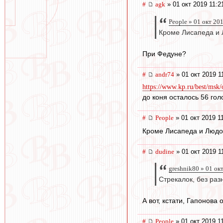
#
agk
» 01 окт 2019 11:2
People » 01 окт 20
Кроме Лисапеда и 
При Федуне?
#
andr74
» 01 окт 2019 1
https://www.kp.ru/best/msk
до коня осталось 56 гол
#
People
» 01 окт 2019 1
Кроме Лисапеда и Людо
#
dudine
» 01 окт 2019 1
greshnik80 » 01 ок
Стрекалок, без раз
А вот, кстати, Гапонова
#
People
» 01 окт 2019 1