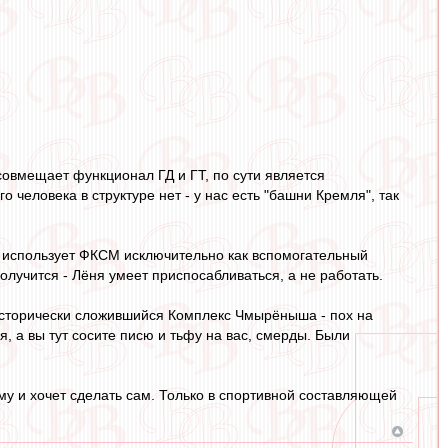
овмещает функционал ГД и ГТ, по сути является
о человека в структуре нет - у нас есть "башни Кремля", так
он использует ФКСМ исключительно как вспомогательный
лучится - Лёня умеет приспосабливаться, а не работать.
о исторически сложившийся Комплекс Чмырёныша - пох на
я, а вы тут сосите писю и тьфу на вас, смерды. Были
кому и хочет сделать сам. Только в спортивной составляющей