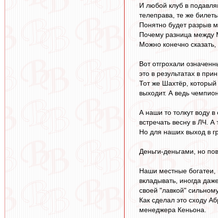
И любой клуб в подавля
телеправа, те же билет
Понятно будет разрыв м
Почему разница между М
Можно конечно сказать, 
Вот отгрохали означенн
это в результатах в при
Тот же Шахтёр, который 
выходит. А ведь чемпион
А наши то толкут воду в
встречать весну в ЛЧ. А 
Но для наших выход в гр
Деньги-деньгами, но пов
Наши местные богатеи, 
вкладывать, иногда даж
своей "лавкой" сильном
Как сделал это сходу Аб
менеджера Кеньона.