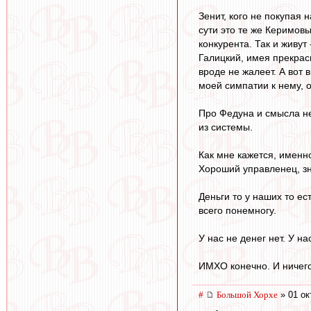
Зенит, кого не покупая 
сути это те же Керимовы
конкурента. Так и живут
Галицкий, имея прекрас
вроде не жалеет. А вот 
моей симпатии к нему, о
Про Федуна и смысла нет
из системы.
Как мне кажется, именно
Хороший управленец, зн
Деньги то у наших то ест
всего понемногу.
У нас не денег нет. У на
ИМХО конечно. И ничего 
#
Большой Хорхе
» 01 ок