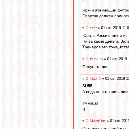
Яркий атакующий футбол
Спартак должен приноси
#
cafir
» 01 окт 2019 11:
Юра, в Россию никто из 
Ни за какие деньги. Вал
Тренеров это тоже, кстат
#
Parpales
» 01 окт 2019 
Федун гондон.
#
vlad45
» 01 окт 2019 1
SU55
,
А ведь не сговаривались
Умница!
-)
#
МосфОлд
» 01 окт 201
Осталось сто с небольш