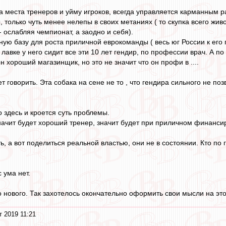
на места тренеров и уйму игроков, всегда управляется карманным 
, только чуть менее нелепы в своих метаниях ( то скупка всего живо
 - ослабляя чемпионат, а заодно и себя).
ную базу для роста приличной еврокоманды ( весь юг России к его
в лавке у него сидит все эти 10 лет гендир, по профессии врач. А п
н хороший магазинщик, но это не значит что он профи в ....
 говорить. Эта собака на сене не то , что гендира сильного не поз
 здесь и кроется суть проблемы.
ачит будет хороший тренер, значит будет при приличном финансир
ь, а вот поделиться реальной властью, они не в состоянии. Кто по г
с ума нет.
нового. Так захотелось окончательно оформить свои мысли на этот 
т 2019 11:21