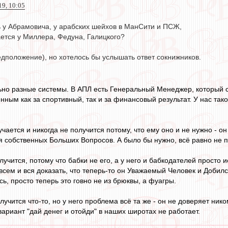
19, 10:05
 у Абрамовича, у арабских шейхов в МанСити и ПСЖ,
ается у Миллера, Федуна, Галицкого?
едположение), но хотелось бы услышать ответ сокнижников.
но разные системы. В АПЛ есть Генеральный Менеджер, который с
ным как за спортивный, так и за финансовый результат. У нас таког
учается и никогда не получится потому, что ему оно и не нужно - 
 собственных Больших Вопросов. А было бы нужно, всё равно не по
лучится, потому что бабки не его, а у него и бабкодателей прост
всем и вся доказать, что теперь-то он Уважаемый Человек и Добилс
сь, просто теперь это говно не из брюквы, а фуагры.
олучится что-то, но у него проблема всё та же - он не доверяет ни
вариант "дай денег и отойди" в наших широтах не работает.