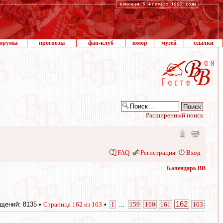
орумы
прогнозы
фан-клуб
юмор
музей
ссылки
Расширенный поиск
FAQ
Регистрация
Вход
Календарь ВВ
162
щений: 8135 •
Страница
162
из
163
•
1
...
159
160
161
163