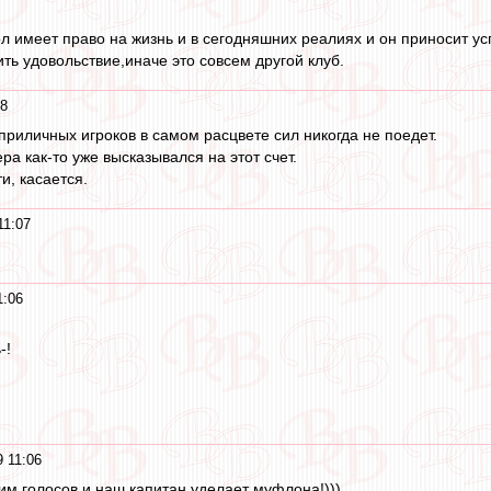
 имеет право на жизнь и в сегодняшних реалиях и он приносит успе
ть удовольствие,иначе это совсем другой клуб.
08
приличных игроков в самом расцвете сил никогда не поедет.
ера как-то уже высказывался на этот счет.
и, касается.
11:07
1:06
-!
9 11:06
им голосов и наш капитан уделает муфлона!)))