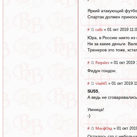
Яркий атакующий футбол
Спартак должен приноси
#
cafir
» 01 окт 2019 11:
Юра, в Россию никто из 
Ни за какие деньги. Вал
Тренеров это тоже, кстат
#
Parpales
» 01 окт 2019 
Федун гондон.
#
vlad45
» 01 окт 2019 1
SU55
,
А ведь не сговаривались
Умница!
-)
#
МосфОлд
» 01 окт 201
Осталось сто с небольш