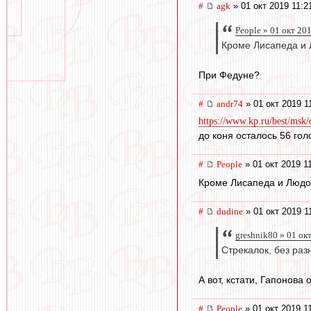
#
agk
» 01 окт 2019 11:2
People » 01 окт 20
Кроме Лисапеда и 
При Федуне?
#
andr74
» 01 окт 2019 1
https://www.kp.ru/best/msk
до коня осталось 56 гол
#
People
» 01 окт 2019 1
Кроме Лисапеда и Людо
#
dudine
» 01 окт 2019 1
greshnik80 » 01 ок
Стрекалок, без раз
А вот, кстати, Гапонова
#
People
» 01 окт 2019 1