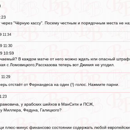
)
:23
т через "Чёрную кассу". Посему честным и порядочным места не нах
9 11:34
9 11:30
19 10:59
учаемый? В каждом матче от него можно ждать или опасный штрафн
ная с Ломовицкого,Рассказова теперь вот Джикия не угодил.
 11:29
ерь отстаёт от Фернандеса на один (!) голос. Нажмите парни.
1:23
рамовича, у арабских шейхов в МанСити и ПСЖ,
 у Миллера, Федуна, Галицкого?
щи плюс-минус финансово состоянии содержать любой европейский