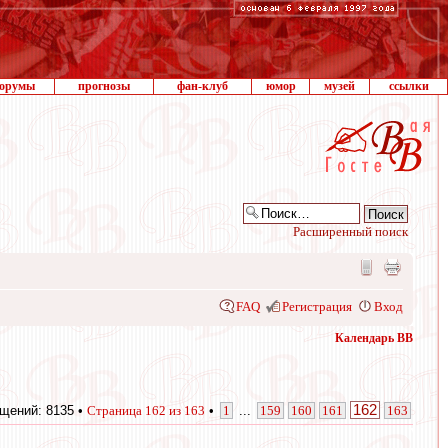
орумы
прогнозы
фан-клуб
юмор
музей
ссылки
Расширенный поиск
FAQ
Регистрация
Вход
Календарь ВВ
162
щений: 8135 •
Страница
162
из
163
•
1
...
159
160
161
163