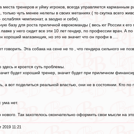
на места тренеров и уйму игроков, всегда управляется карманным 
, только чуть менее нелепы в своих метаниях ( то скупка всего живо
 - ослабляя чемпионат, а заодно и себя).
ную базу для роста приличной еврокоманды ( весь юг России к его
в лавке у него сидит все эти 10 лет гендир, по профессии врач. А п
н хороший магазинщик, но это не значит что он профи в ....
 говорить. Эта собака на сене не то , что гендира сильного не поз
 здесь и кроется суть проблемы.
ачит будет хороший тренер, значит будет при приличном финансир
ь, а вот поделиться реальной властью, они не в состоянии. Кто по г
с ума нет.
нового. Так захотелось окончательно оформить свои мысли на этот 
т 2019 11:21