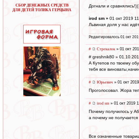
СБОР ДЕНЕЖНЫХ СРЕДСТВ
Догнали и сравнялись!))
ДЛЯ ДЕТЕЙ ТОЛИКА ГЕРЦЫНА
irod sm »
01 окт 2019 11
Львиная доля у нас идё
Редактировалось 01 окт 201
#
Стрекалок
» 01 окт 201
# greshnik80 » 01.10.20
А Кутепов по твоему об
тебя все виноваты,начи
#
Юрьевич
» 01 окт 2019
Проголосовал. Жора теп
#
irod sm
» 01 окт 2019 1
Почему получилось у Аб
а почему не получается
Все означенные товари