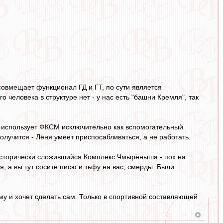
овмещает функционал ГД и ГТ, по сути является
о человека в структуре нет - у нас есть "башни Кремля", так
он использует ФКСМ исключительно как вспомогательный
лучится - Лёня умеет приспосабливаться, а не работать.
о исторически сложившийся Комплекс Чмырёныша - пох на
я, а вы тут сосите писю и тьфу на вас, смерды. Были
кому и хочет сделать сам. Только в спортивной составляющей