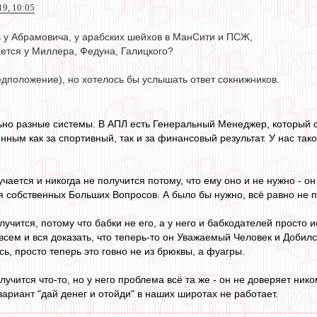
19, 10:05
 у Абрамовича, у арабских шейхов в МанСити и ПСЖ,
ается у Миллера, Федуна, Галицкого?
едположение), но хотелось бы услышать ответ сокнижников.
но разные системы. В АПЛ есть Генеральный Менеджер, который с
ным как за спортивный, так и за финансовый результат. У нас таког
учается и никогда не получится потому, что ему оно и не нужно - 
 собственных Больших Вопросов. А было бы нужно, всё равно не по
лучится, потому что бабки не его, а у него и бабкодателей прост
всем и вся доказать, что теперь-то он Уважаемый Человек и Добилс
сь, просто теперь это говно не из брюквы, а фуагры.
олучится что-то, но у него проблема всё та же - он не доверяет ни
вариант "дай денег и отойди" в наших широтах не работает.