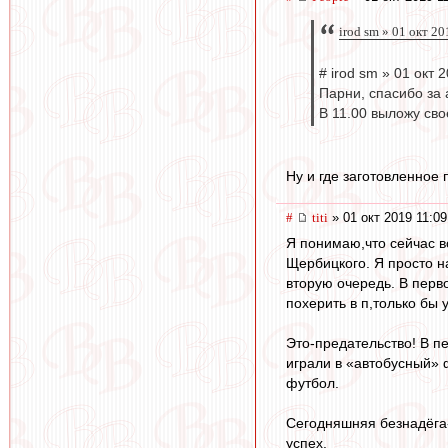
irod sm » 01 окт 2
# irod sm » 01 окт 
Парни, спасибо за 
В 11.00 выложу св
Ну и где заготовленное
#
titi
» 01 окт 2019 11:09
Я понимаю,что сейчас в
Щербицкого. Я просто н
вторую очередь. В перво
похерить в п,только бы 
Это-предательство! В п
играли в «автобусный» 
футбол.
Сегодняшняя безнадёга
успех.