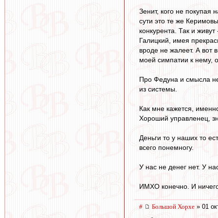
Зенит, кого не покупая 
сути это те же Керимовы
конкурента. Так и живут
Галицкий, имея прекрас
вроде не жалеет. А вот 
моей симпатии к нему, о
Про Федуна и смысла нет
из системы.
Как мне кажется, именно
Хороший управленец, зн
Деньги то у наших то ест
всего понемногу.
У нас не денег нет. У на
ИМХО конечно. И ничего 
#
Большой Хорхе
» 01 ок