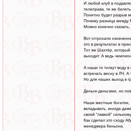
И любой клуб в подавля
телеправа, те же билет
Понятно будет разрыв м
Почему разница между М
Можно конечно сказать, 
Вот отгрохали означенн
это в результатах в при
Тот же Шахтёр, который 
выходит. А ведь чемпион
А наши то толкут воду в
встречать весну в ЛЧ. А 
Но для наших выход в гр
Деньги-деньгами, но пов
Наши местные богатеи, 
вкладывать, иногда даж
своей "лавкой" сильном
Как сделал это сходу Аб
менеджера Кеньона.