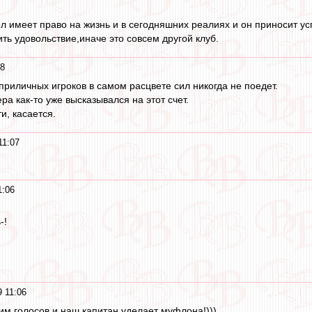
 имеет право на жизнь и в сегодняшних реалиях и он приносит успе
ть удовольствие,иначе это совсем другой клуб.
08
приличных игроков в самом расцвете сил никогда не поедет.
ера как-то уже высказывался на этот счет.
и, касается.
11:07
1:06
-!
9 11:06
им голосов и наш капитан уделает муфлона!)))