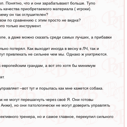
п. Понятно, что и они зарабатывают больше. Тупо
ь качества приобретаемого материала ( игроки).
чему он так оглушителен?
вом по сравнению с этим просто не видна?
это только инструмент.
пе, а даже можно сказать среди самых лучших, а прибавки
ьно потерял. Как выходит иногда в весну в ЛЧ, так и
огут привлекать не сильнее чем мы. Однако ж ухитряются.
 к европейским грандам, а вот это хотя бы минимум
ат.
управляет –вот тут и порылась как мне кажется собака.
к не могут перешагнуть через своё Я. Они готовы
Анжи), но они патологически не могут доверить управлять
пективного тренера, но и самое главное, перекупил сильного