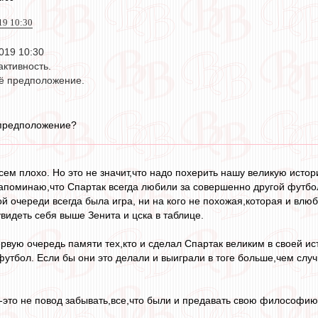
019 10:30
2019 10:30
активность.
оё предположение.
 предположение?
сем плохо. Но это не значит,что надо похерить нашу великую исто
апоминаю,что Спартак всегда любили за совершенно другой футбол
й очереди всегда была игра, ни на кого не похожая,которая и влюб
увидеть себя выше Зенита и цска в таблице.
ервую очередь памяти тех,кто и сделал Спартак великим в своей ис
футбол. Если бы они это делали и выиграли в тоге больше,чем случ
-это не повод забывать,все,что были и предавать свою философи