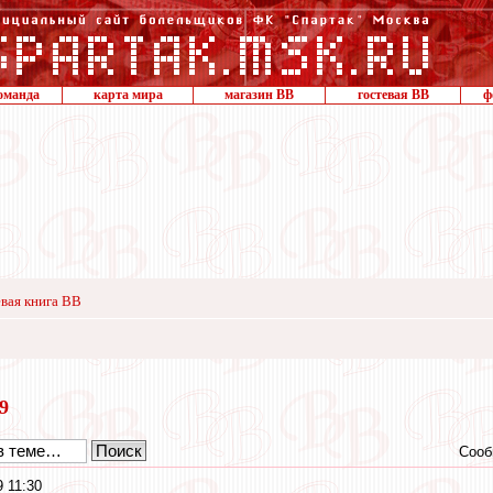
оманда
карта мира
магазин ВВ
гостевая ВВ
ф
вая книга ВВ
19
Сооб
9 11:30