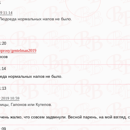
1
19 11:14
Людоеда нормальных напов не было.
1:20
/oprosy/gentelman2019
осов
1:14
еда нормальных напов не было.
1:13
т 2019 10:59
ницы, Гапонов или Кутепов.
 очень жалко, что совсем задвинули. Весной парень, на мой взгляд,
1:09