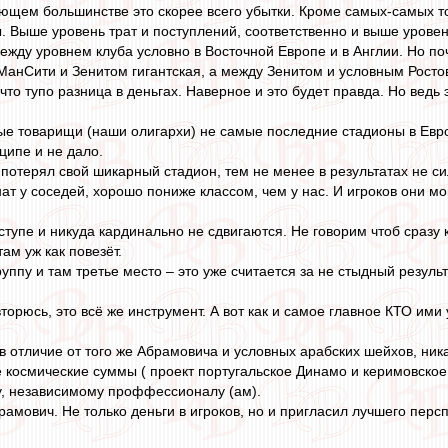
ющем большинстве это скорее всего убытки. Кроме самых-самых то
ы. Выше уровень трат и поступлений, соответственно и выше уровен
ежду уровнем клуба условно в Восточной Европе и в Англии. Но по
анСити и Зенитом гигантская, а между Зенитом и условным Росто
что тупо разница в деньгах. Наверное и это будет правда. Но ведь 
ые товарищи (наши олигархи) не самые последние стадионы в Евро
нципе и не дало.
потерял свой шикарный стадион, тем не менее в результатах не сил
ат у соседей, хорошо пониже классом, чем у нас. И игроков они м
 ступе и никуда кардинально не сдвигаются. Не говорим чтоб сразу
там уж как повезёт.
уппу и там третье место – это уже считается за не стыдный результ
торюсь, это всё же инструмент. А вот как и самое главное КТО ими 
в отличие от того же Абрамовича и условных арабских шейхов, ника
е космические суммы ( проект португальское Динамо и керимовское 
у, независимому проффессионалу (ам).
рамович. Не только деньги в игроков, но и пригласил лучшего перс