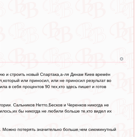
рию и строить новый Спартака,а-ля Динам Киев времён
,который или приносил, или не приносил результат во
ила в себя процентов 90 тех,кто здесь пишет и готов
тории. Сальников Нетто,Бесков и Черенков никогда не
илось,их бы никогда не любили больше те,кто видел их
ю. Можно потерять значительно больше,чем сиюминутный