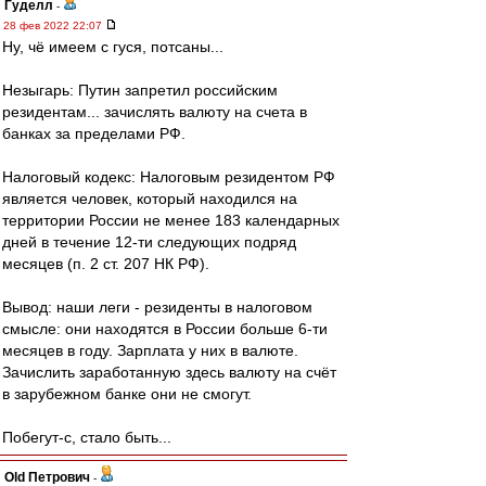
Гуделл
-
28 фев 2022 22:07
Ну, чё имеем с гуся, потсаны...
Незыгарь: Путин запретил российским
резидентам... зачислять валюту на счета в
банках за пределами РФ.
Налоговый кодекс: Налоговым резидентом РФ
является человек, который находился на
территории России не менее 183 календарных
дней в течение 12-ти следующих подряд
месяцев (п. 2 ст. 207 НК РФ).
Вывод: наши леги - резиденты в налоговом
смысле: они находятся в России больше 6-ти
месяцев в году. Зарплата у них в валюте.
Зачислить заработанную здесь валюту на счёт
в зарубежном банке они не смогут.
Побегут-с, стало быть...
Old Петрович
-