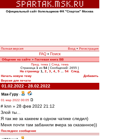
Официальный сайт болельщиков ФК "Спартак" Москва
Полная версия
Вход
•
Регистрация
FAQ
•
Поиск
Общение на сайте
Гостевая книга ВВ
»
Пред. тема
|
След. тема
Страница
1
из
54
[ Сообщений: 2655 ]
На страницу
1
,
2
,
3
,
4
,
5
...
54
След.
Начать новую тему
Добавить
Версия для печати
01.02.2022 - 28.02.2022
Мак-Гуру
-
01 мар 2022 00:05
# knn » 28 фев 2022 21:12
Злой ты...
Я так же за какеем в одном чатике следил)
Меня почти там забанили вчера за сказанное))
Последнее сообщение