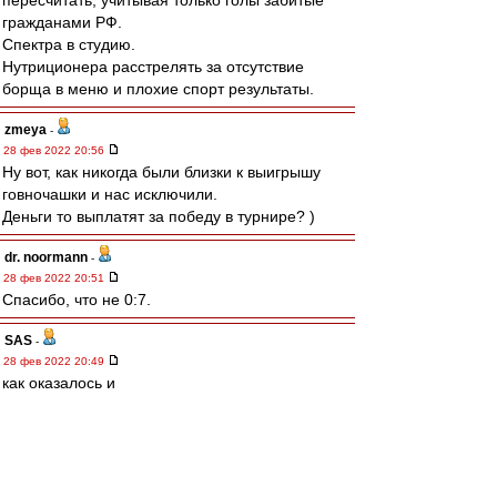
пересчитать, учитывая только голы забитые
гражданами РФ.
Спектра в студию.
Нутриционера расстрелять за отсутствие
борща в меню и плохие спорт результаты.
zmeya
-
28 фев 2022 20:56
Ну вот, как никогда были близки к выигрышу
говночашки и нас исключили.
Деньги то выплатят за победу в турнире? )
dr. noormann
-
28 фев 2022 20:51
Спасибо, что не 0:7.
SAS
-
28 фев 2022 20:49
как оказалось и
И фифа и УЕФА
Гавно и там тоже сидят
Бляди....
ожидаемо((((((