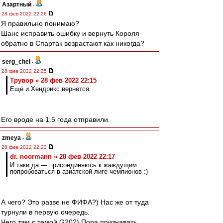
Азартный
-
28 фев 2022 22:26
Я правильно понимаю?
Шанс исправить ошибку и вернуть Короля
обратно в Спартак возрастают как никогда?
serg_chel
-
28 фев 2022 22:25
Трувор » 28 фев 2022 22:15
Ещё и Хендрикс вернётся.
Его вроде на 1.5 года отправили.
zmeya
-
28 фев 2022 22:23
dr. noormann » 28 фев 2022 22:17
И таки да — присоединяюсь к жаждущим
попробоваться в азиатской лиге чемпионов :)
А чего? Это разве не ФИФА?) Нас же от туда
турнули в первую очередь.
Чего там с темой G20?) Пора признавать