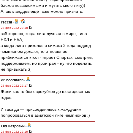
басков независимыми и мутить свою лигу))
А, шотландцев ещё тоже можно признать.
recchi
-
28 фев 2022 22:18
всё хорошо, когда лига лучшая в мире, типа
НХЛ и НБА,
а когда лига приколов и симака 3 года подряд
чемпионом делают, то отношение
приближается к кхл - играет Спартак, смотрим,
поддерживаем, но проиграл - ну что поделать,
не привыкать :(
dr. noormann
-
28 фев 2022 22:17
Жили как-то без еврокубков до шестидесятых
годов.
И таки да — присоединяюсь к жаждущим
попробоваться в азиатской лиге чемпионов :)
Old Петрович
-
28 фев 2022 22:16