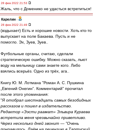
28 фев 2022 21:53
Жаль, что с Доменико не удасться встретиться!
Карелин
-
28 фев 2022 21:49
(вздыхает) Есть и хорошие новости. Хоть кто-то
выпускает на поле Бакаева. Пусть и не
помогло. Эх, Зуев, Зуев..
Футбольные органы, считаю, сделали
стратегическую ошибку. Можно сказать, льют
воду на мельницу сами знаете кого. Либо
взялись всерьёз. Одно из трёх, ага..
Книгу Ю. М. Лотмана "Роман А. С. Пушкина
„Евгений Онегин“. Комментарий" прочитал
после этого упоминания:
"
Я отобрал шестнадцать самых безобидных
рассказов и пошел в издательство.
Редактор «Ээсти раамат» Эльвира Кураева
встретила меня чрезвычайно приветливо.
Через несколько дней звонит — "Очень
понравилось. Даём на рецензию в Тартуский