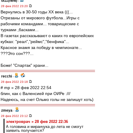
oi11(new)
-
28 фев 2022 23:20
Вернулись в 30-50 годы ХХ века (((...
Отрезаны от мирового футбола...Игры с
рабочими командами... товарищеские с
турками ,басками...
В газетах рассказывают о каких-то европейских
кубках: "реал","реймс","бенфика"...
Красное знамя за победу в чемпионате...
???Это сон???...
Боже! "Спартак" храни...
recchi
-
28 фев 2022 23:18
# mp » 28 фев 2022 22:54
блин, как с Валенсией при ОИРе :///
Надеюсь, на счет Ольмо голы не запишут хоть)
zmeya
-
28 фев 2022 23:12
электроврач » 28 фев 2022 22:36
А головина и миранчука до лета не смогут
заявить получается?