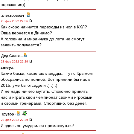
поражения))
электроврач
-
28 фев 2022 22:36
Как скоро начнутся переходы из нхл в КХЛ?
Овца вернется в Динамо?
А головина и миранчука до лета не смогут
заявить получается?
Дед Слава
-
28 фев 2022 22:29
zmeya
,
Какие баски, какие шотландцы... Тут с Крымом
обосрались по полной. Вот приняли бы нас в
2015, уже бы отсидели :) :) :)
И не надо ничего мутить. Спокойно принять
нас и играть свой чемпионат своими игроками
и своими тренерами. Спортивно, без денег.
Трувор
-
28 фев 2022 22:26
И здесь он умудрился промахнуться!