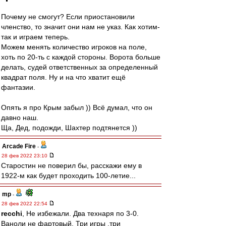
Почему не смогут? Если приостановили
членство, то значит они нам не указ. Как хотим-
так и играем теперь.
Можем менять количество игроков на поле,
хоть по 20-ть с каждой стороны. Ворота больше
делать, судей ответственных за определенный
квадрат поля. Ну и на что хватит ещё
фантазии.
Опять я про Крым забыл )) Всё думал, что он
давно наш.
Ща, Дед, подожди, Шахтер подтянется ))
Arcade Fire
-
28 фев 2022 23:10
Старостин не поверил бы, расскажи ему в
1922-м как будет проходить 100-летие...
mp
-
28 фев 2022 22:54
recchi
, Не избежали. Два технаря по 3-0.
Ваноли не фартовый. Три игры ,три