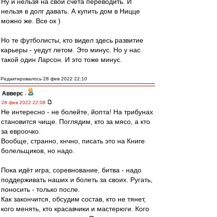
Ну и нельзя на свои счета переводить. И
нельзя в долг давать. А купить дом в Ницце
можно же. Все ок )
Но те футболисты, кто видел здесь развитие
карьеры - уедут летом. Это минус. Но у нас
такой один Ларсон. И это тоже минус.
Редактировалось 28 фев 2022 22:10
Авверс
-
28 фев 2022 22:08
Не интересно - не болейте, йопта! На трибунах
становится чище. Поглядим, кто за мясо, а кто
за евроочко.
Вообще, странно, кнчно, писать это на Книге
болельщиков, но надо.
Пока идёт игра, соревнование, битва - надо
поддерживать наших и болеть за своих. Ругать,
поносить - только после.
Как закончится, обсудим состав, кто не тянет,
кого менять, кто красавчики и мастерюги. Кого