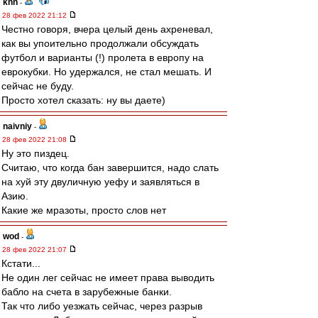
knn
-
28 фев 2022 21:12
Честно говоря, вчера целый день ахреневал,
как вы упоительно продолжали обсуждать
футбол и варианты (!) пролета в европу на
еврокубки. Но удержался, не стал мешать. И
сейчас не буду.
Просто хотел сказать: ну вы даете)
naivniy
-
28 фев 2022 21:08
Ну это пиздец.
Считаю, что когда бан завершится, надо слать
на хуй эту двуличную уефу и заявляться в
Азию.
Какие же мразоты, просто слов нет
wod
-
28 фев 2022 21:07
Кстати...
Не один лег сейчас не имеет права выводить
бабло на счета в зарубежные банки.
Так что либо уезжать сейчас, через разрыв