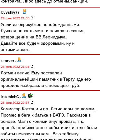
контракта. Либо здесь до отмены.санкций.
byvshiy77
-
28 фев 2022 21:05
Ушли из еврокубков непобежденными.
Лучшая новость меж- и начала -сезонья,
возвращение на ВВ Леонидыча.
Давайте все будем здоровыми, ну и
оптимистами...
teorver
-
28 фев 2022 21:04
Лотман велик. Ему поставлен
оригинальнейший памятник в Тарту, где его
профиль изобразили с помощью труб.
kuzmichC
-
28 фев 2022 20:57
Комиссар Каттани и пр. Легионеры по домам .
Промес в бега к батьке в БАТЭ. Рассказов в
основе. Матч с конями анулировать, т. к.
прошёл при известных событияих и голы были
забиты неизвестны кем . Всю таблицу