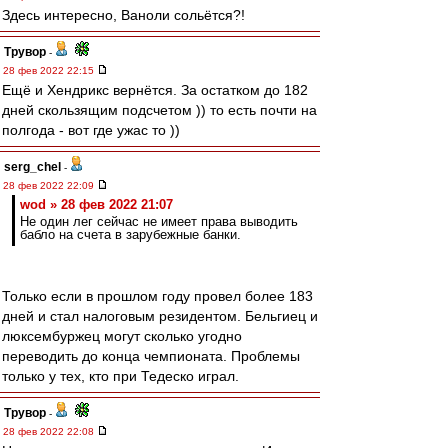
Здесь интересно, Ваноли сольётся?!
Трувор
-
28 фев 2022 22:15
Ещё и Хендрикс вернётся. За остатком до 182
дней скользящим подсчетом )) то есть почти на
полгода - вот где ужас то ))
serg_chel
-
28 фев 2022 22:09
wod » 28 фев 2022 21:07
Не один лег сейчас не имеет права выводить
бабло на счета в зарубежные банки.
Только если в прошлом году провел более 183
дней и стал налоговым резидентом. Бельгиец и
люксембуржец могут сколько угодно
переводить до конца чемпионата. Проблемы
только у тех, кто при Тедеско играл.
Трувор
-
28 фев 2022 22:08