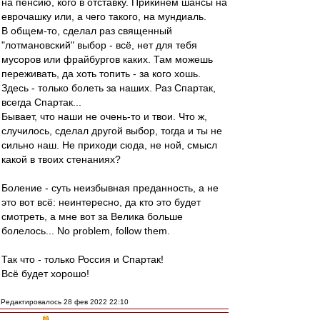
на пенсию, кого в отставку. Прикинем шансы на
еврочашку или, а чего такого, на мундиаль.
В общем-то, сделал раз священный
"лотмановский" выбор - всё, нет для тебя
мусоров или фрайбургов каких. Там можешь
переживать, да хоть топить - за кого хошь.
Здесь - только болеть за наших. Раз Спартак,
всегда Спартак...
Бывает, что наши не очень-то и твои. Что ж,
случилось, сделал другой выбор, тогда и ты не
сильно наш. Не приходи сюда, не ной, смысл
какой в твоих стенаниях?
Боление - суть неизбывная преданность, а не
это вот всё: неинтересно, да кто это будет
смотреть, а мне вот за Велика больше
болелось... No problem, follow them.
Так что - только Россия и Спартак!
Всё будет хорошо!
Редактировалось 28 фев 2022 22:10