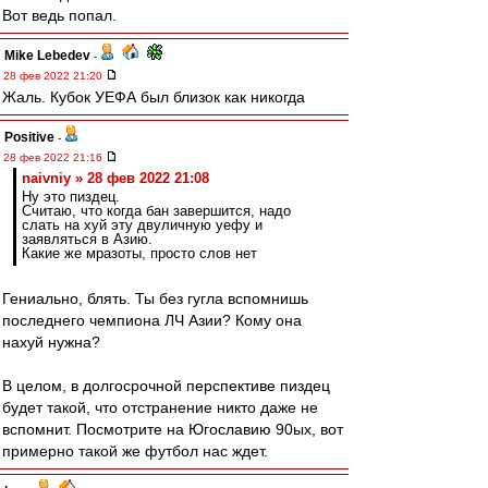
Вот ведь попал.
Mike Lebedev
-
28 фев 2022 21:20
Жаль. Кубок УЕФА был близок как никогда
Positive
-
28 фев 2022 21:16
naivniy » 28 фев 2022 21:08
Ну это пиздец.
Считаю, что когда бан завершится, надо
слать на хуй эту двуличную уефу и
заявляться в Азию.
Какие же мразоты, просто слов нет
Гениально, блять. Ты без гугла вспомнишь
последнего чемпиона ЛЧ Азии? Кому она
нахуй нужна?
В целом, в долгосрочной перспективе пиздец
будет такой, что отстранение никто даже не
вспомнит. Посмотрите на Югославию 90ых, вот
примерно такой же футбол нас ждет.