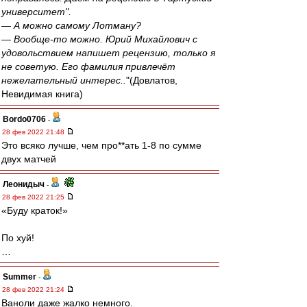
университет".
— А можно самому Лотману?
— Вообще-то можно. Юрий Михайлович с
удовольствием напишет рецензию, только я
не советую. Его фамилия привлечёт
нежелательный интерес..
"(Довлатов,
Невидимая книга)
Bordo0706
-
28 фев 2022 21:48
Это всяко лучше, чем про**ать 1-8 по сумме
двух матчей
Леонидыч
-
28 фев 2022 21:25
«Буду краток!»
По хуй!
…
Summer
-
28 фев 2022 21:24
Ваноли даже жалко немного.