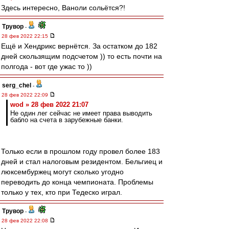
Здесь интересно, Ваноли сольётся?!
Трувор
-
28 фев 2022 22:15
Ещё и Хендрикс вернётся. За остатком до 182
дней скользящим подсчетом )) то есть почти на
полгода - вот где ужас то ))
serg_chel
-
28 фев 2022 22:09
wod » 28 фев 2022 21:07
Не один лег сейчас не имеет права выводить
бабло на счета в зарубежные банки.
Только если в прошлом году провел более 183
дней и стал налоговым резидентом. Бельгиец и
люксембуржец могут сколько угодно
переводить до конца чемпионата. Проблемы
только у тех, кто при Тедеско играл.
Трувор
-
28 фев 2022 22:08