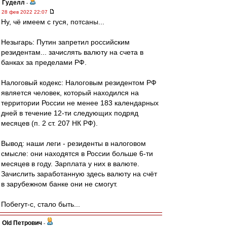
Гуделл
-
28 фев 2022 22:07
Ну, чё имеем с гуся, потсаны...
Незыгарь: Путин запретил российским
резидентам... зачислять валюту на счета в
банках за пределами РФ.
Налоговый кодекс: Налоговым резидентом РФ
является человек, который находился на
территории России не менее 183 календарных
дней в течение 12-ти следующих подряд
месяцев (п. 2 ст. 207 НК РФ).
Вывод: наши леги - резиденты в налоговом
смысле: они находятся в России больше 6-ти
месяцев в году. Зарплата у них в валюте.
Зачислить заработанную здесь валюту на счёт
в зарубежном банке они не смогут.
Побегут-с, стало быть...
Old Петрович
-