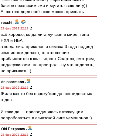
басков независимыми и мутить свою лигу))
А, шотландцев ещё тоже можно признать.
recchi
-
28 фев 2022 22:18
всё хорошо, когда лига лучшая в мире, типа
НХЛ и НБА,
а когда лига приколов и симака 3 года подряд
чемпионом делают, то отношение
приближается к кхл - играет Спартак, смотрим,
поддерживаем, но проиграл - ну что поделать,
не привыкать :(
dr. noormann
-
28 фев 2022 22:17
Жили как-то без еврокубков до шестидесятых
годов.
И таки да — присоединяюсь к жаждущим
попробоваться в азиатской лиге чемпионов :)
Old Петрович
-
28 фев 2022 22:16