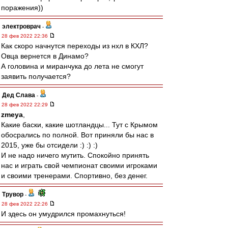
поражения))
электроврач
-
28 фев 2022 22:36
Как скоро начнутся переходы из нхл в КХЛ?
Овца вернется в Динамо?
А головина и миранчука до лета не смогут
заявить получается?
Дед Слава
-
28 фев 2022 22:29
zmeya
,
Какие баски, какие шотландцы... Тут с Крымом
обосрались по полной. Вот приняли бы нас в
2015, уже бы отсидели :) :) :)
И не надо ничего мутить. Спокойно принять
нас и играть свой чемпионат своими игроками
и своими тренерами. Спортивно, без денег.
Трувор
-
28 фев 2022 22:26
И здесь он умудрился промахнуться!