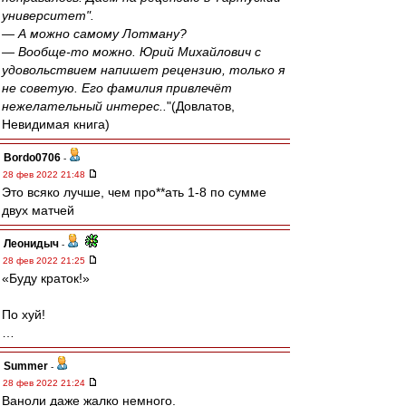
университет".
— А можно самому Лотману?
— Вообще-то можно. Юрий Михайлович с
удовольствием напишет рецензию, только я
не советую. Его фамилия привлечёт
нежелательный интерес..
"(Довлатов,
Невидимая книга)
Bordo0706
-
28 фев 2022 21:48
Это всяко лучше, чем про**ать 1-8 по сумме
двух матчей
Леонидыч
-
28 фев 2022 21:25
«Буду краток!»
По хуй!
…
Summer
-
28 фев 2022 21:24
Ваноли даже жалко немного.