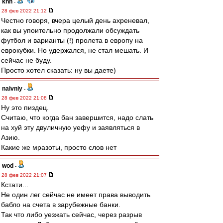
knn
-
28 фев 2022 21:12
Честно говоря, вчера целый день ахреневал,
как вы упоительно продолжали обсуждать
футбол и варианты (!) пролета в европу на
еврокубки. Но удержался, не стал мешать. И
сейчас не буду.
Просто хотел сказать: ну вы даете)
naivniy
-
28 фев 2022 21:08
Ну это пиздец.
Считаю, что когда бан завершится, надо слать
на хуй эту двуличную уефу и заявляться в
Азию.
Какие же мразоты, просто слов нет
wod
-
28 фев 2022 21:07
Кстати...
Не один лег сейчас не имеет права выводить
бабло на счета в зарубежные банки.
Так что либо уезжать сейчас, через разрыв