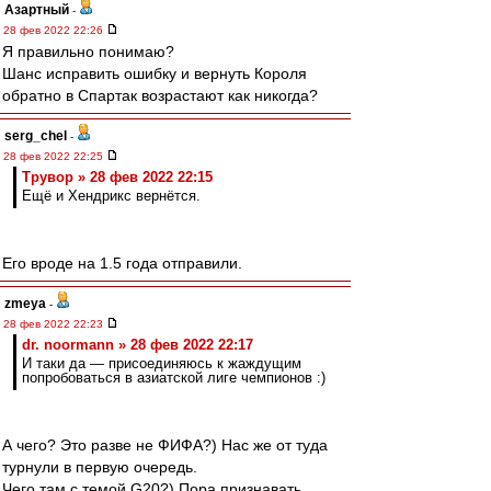
Азартный
-
28 фев 2022 22:26
Я правильно понимаю?
Шанс исправить ошибку и вернуть Короля
обратно в Спартак возрастают как никогда?
serg_chel
-
28 фев 2022 22:25
Трувор » 28 фев 2022 22:15
Ещё и Хендрикс вернётся.
Его вроде на 1.5 года отправили.
zmeya
-
28 фев 2022 22:23
dr. noormann » 28 фев 2022 22:17
И таки да — присоединяюсь к жаждущим
попробоваться в азиатской лиге чемпионов :)
А чего? Это разве не ФИФА?) Нас же от туда
турнули в первую очередь.
Чего там с темой G20?) Пора признавать