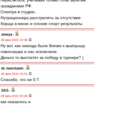
пересчитать, учитывая только голы забитые
гражданами РФ.
Спектра в студию.
Нутриционера расстрелять за отсутствие
борща в меню и плохие спорт результаты.
zmeya
-
28 фев 2022 20:56
Ну вот, как никогда были близки к выигрышу
говночашки и нас исключили.
Деньги то выплатят за победу в турнире? )
dr. noormann
-
28 фев 2022 20:51
Спасибо, что не 0:7.
SAS
-
28 фев 2022 20:49
как оказалось и
И фифа и УЕФА
Гавно и там тоже сидят
Бляди....
ожидаемо((((((