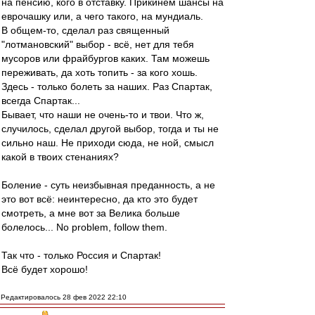
на пенсию, кого в отставку. Прикинем шансы на
еврочашку или, а чего такого, на мундиаль.
В общем-то, сделал раз священный
"лотмановский" выбор - всё, нет для тебя
мусоров или фрайбургов каких. Там можешь
переживать, да хоть топить - за кого хошь.
Здесь - только болеть за наших. Раз Спартак,
всегда Спартак...
Бывает, что наши не очень-то и твои. Что ж,
случилось, сделал другой выбор, тогда и ты не
сильно наш. Не приходи сюда, не ной, смысл
какой в твоих стенаниях?
Боление - суть неизбывная преданность, а не
это вот всё: неинтересно, да кто это будет
смотреть, а мне вот за Велика больше
болелось... No problem, follow them.
Так что - только Россия и Спартак!
Всё будет хорошо!
Редактировалось 28 фев 2022 22:10