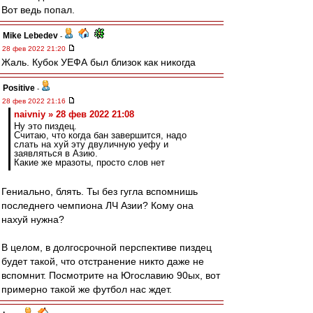
Вот ведь попал.
Mike Lebedev
-
28 фев 2022 21:20
Жаль. Кубок УЕФА был близок как никогда
Positive
-
28 фев 2022 21:16
naivniy » 28 фев 2022 21:08
Ну это пиздец.
Считаю, что когда бан завершится, надо
слать на хуй эту двуличную уефу и
заявляться в Азию.
Какие же мразоты, просто слов нет
Гениально, блять. Ты без гугла вспомнишь
последнего чемпиона ЛЧ Азии? Кому она
нахуй нужна?
В целом, в долгосрочной перспективе пиздец
будет такой, что отстранение никто даже не
вспомнит. Посмотрите на Югославию 90ых, вот
примерно такой же футбол нас ждет.