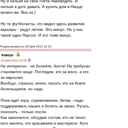
Ну и нельзя на свои счета переводить. И
нельзя в долг давать. А купить дом в Ницце
можно же. Все ок )
Но те футболисты, кто видел здесь развитие
карьеры - уедут летом. Это минус. Но у нас
такой один Ларсон. И это тоже минус.
Редактировалось 28 фев 2022 22:10
Авверс
-
28 фев 2022 22:08
Не интересно - не болейте, йопта! На трибунах
становится чище. Поглядим, кто за мясо, а кто
за евроочко.
Вообще, странно, кнчно, писать это на Книге
болельщиков, но надо.
Пока идёт игра, соревнование, битва - надо
поддерживать наших и болеть за своих. Ругать,
поносить - только после.
Как закончится, обсудим состав, кто не тянет,
кого менять, кто красавчики и мастерюги. Кого