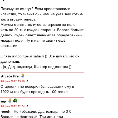
Почему не смогут? Если приостановили
членство, то значит они нам не указ. Как хотим-
так и играем теперь.
Можем менять количество игроков на поле,
хоть по 20-ть с каждой стороны. Ворота больше
делать, судей ответственных за определенный
квадрат поля. Ну и на что хватит ещё
фантазии.
Опять я про Крым забыл )) Всё думал, что он
давно наш.
Ща, Дед, подожди, Шахтер подтянется ))
Arcade Fire
-
28 фев 2022 23:10
Старостин не поверил бы, расскажи ему в
1922-м как будет проходить 100-летие...
mp
-
28 фев 2022 22:54
recchi
, Не избежали. Два технаря по 3-0.
Ваноли не фартовый. Три игры ,три