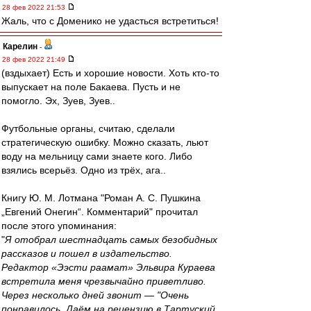
28 фев 2022 21:53
Жаль, что с Доменико не удасться встретиться!
Карелин
-
28 фев 2022 21:49
(вздыхает) Есть и хорошие новости. Хоть кто-то
выпускает на поле Бакаева. Пусть и не
помогло. Эх, Зуев, Зуев..
Футбольные органы, считаю, сделали
стратегическую ошибку. Можно сказать, льют
воду на мельницу сами знаете кого. Либо
взялись всерьёз. Одно из трёх, ага..
Книгу Ю. М. Лотмана "Роман А. С. Пушкина
„Евгений Онегин“. Комментарий" прочитал
после этого упоминания:
"
Я отобрал шестнадцать самых безобидных
рассказов и пошел в издательство.
Редактор «Ээсти раамат» Эльвира Кураева
встретила меня чрезвычайно приветливо.
Через несколько дней звонит — "Очень
понравилось. Даём на рецензию в Тартуский