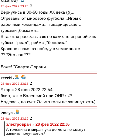
oi11(new)
-
28 фев 2022 23:20
Вернулись в 30-50 годы ХХ века (((...
Отрезаны от мирового футбола...Игры с
рабочими командами... товарищеские с
турками ,басками...
В газетах рассказывают о каких-то европейских
кубках: "реал","реймс","бенфика"...
Красное знамя за победу в чемпионате...
???Это сон???...
Боже! "Спартак" храни...
recchi
-
28 фев 2022 23:18
# mp » 28 фев 2022 22:54
блин, как с Валенсией при ОИРе :///
Надеюсь, на счет Ольмо голы не запишут хоть)
zmeya
-
28 фев 2022 23:12
электроврач » 28 фев 2022 22:36
А головина и миранчука до лета не смогут
заявить получается?