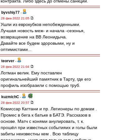
контракта. Либо здесь до отмены.санкций.
byvshiy77
-
28 фев 2022 21:05
Ушли из еврокубков непобежденными.
Лучшая новость меж- и начала -сезонья,
возвращение на ВВ Леонидыча.
Давайте все будем здоровыми, ну и
оптимистами...
teorver
-
28 фев 2022 21:04
Лотман велик. Ему поставлен
оригинальнейший памятник в Тарту, где его
профиль изобразили с помощью труб.
kuzmichC
-
28 фев 2022 20:57
Комиссар Каттани и пр. Легионеры по домам .
Промес в бега к батьке в БАТЭ. Рассказов в
основе. Матч с конями анулировать, т. к.
прошёл при известных событияих и голы были
забиты неизвестны кем . Всю таблицу