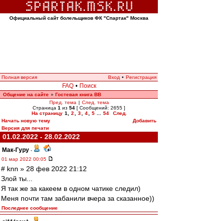
Официальный сайт болельщиков ФК "Спартак" Москва
Полная версия
Вход
•
Регистрация
FAQ
•
Поиск
Общение на сайте
Гостевая книга ВВ
»
Пред. тема
|
След. тема
Страница
1
из
54
[ Сообщений: 2655 ]
На страницу
1
,
2
,
3
,
4
,
5
...
54
След.
Начать новую тему
Добавить
Версия для печати
01.02.2022 - 28.02.2022
Мак-Гуру
-
01 мар 2022 00:05
# knn » 28 фев 2022 21:12
Злой ты...
Я так же за какеем в одном чатике следил)
Меня почти там забанили вчера за сказанное))
Последнее сообщение