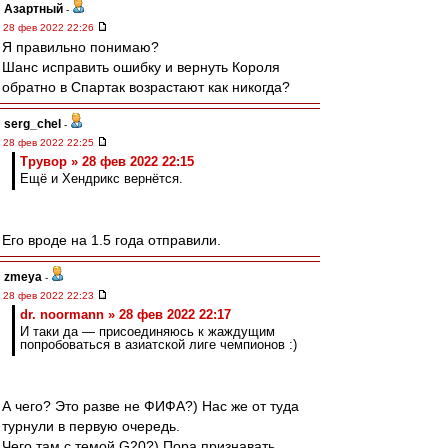
Азартный
-
28 фев 2022 22:26
Я правильно понимаю?
Шанс исправить ошибку и вернуть Короля
обратно в Спартак возрастают как никогда?
serg_chel
-
28 фев 2022 22:25
Трувор » 28 фев 2022 22:15
Ещё и Хендрикс вернётся.
Его вроде на 1.5 года отправили.
zmeya
-
28 фев 2022 22:23
dr. noormann » 28 фев 2022 22:17
И таки да — присоединяюсь к жаждущим
попробоваться в азиатской лиге чемпионов :)
А чего? Это разве не ФИФА?) Нас же от туда
турнули в первую очередь.
Чего там с темой G20?) Пора признавать