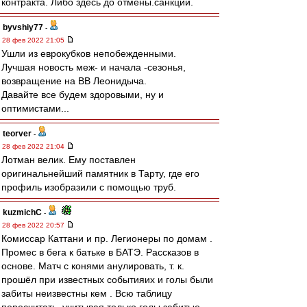
контракта. Либо здесь до отмены.санкций.
byvshiy77
-
28 фев 2022 21:05
Ушли из еврокубков непобежденными.
Лучшая новость меж- и начала -сезонья,
возвращение на ВВ Леонидыча.
Давайте все будем здоровыми, ну и
оптимистами...
teorver
-
28 фев 2022 21:04
Лотман велик. Ему поставлен
оригинальнейший памятник в Тарту, где его
профиль изобразили с помощью труб.
kuzmichC
-
28 фев 2022 20:57
Комиссар Каттани и пр. Легионеры по домам .
Промес в бега к батьке в БАТЭ. Рассказов в
основе. Матч с конями анулировать, т. к.
прошёл при известных событияих и голы были
забиты неизвестны кем . Всю таблицу