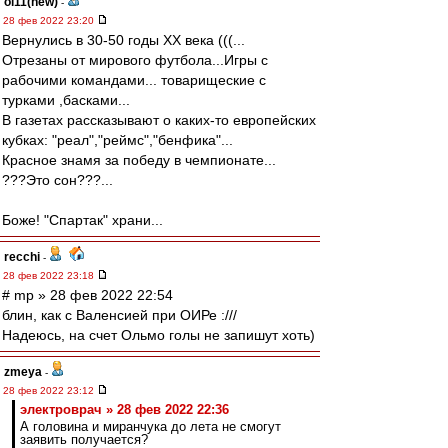
oi11(new)
-
28 фев 2022 23:20
Вернулись в 30-50 годы ХХ века (((...
Отрезаны от мирового футбола...Игры с
рабочими командами... товарищеские с
турками ,басками...
В газетах рассказывают о каких-то европейских
кубках: "реал","реймс","бенфика"...
Красное знамя за победу в чемпионате...
???Это сон???...
Боже! "Спартак" храни...
recchi
-
28 фев 2022 23:18
# mp » 28 фев 2022 22:54
блин, как с Валенсией при ОИРе :///
Надеюсь, на счет Ольмо голы не запишут хоть)
zmeya
-
28 фев 2022 23:12
электроврач » 28 фев 2022 22:36
А головина и миранчука до лета не смогут
заявить получается?