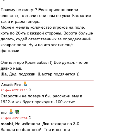
Почему не смогут? Если приостановили
членство, то значит они нам не указ. Как хотим-
так и играем теперь.
Можем менять количество игроков на поле,
хоть по 20-ть с каждой стороны. Ворота больше
делать, судей ответственных за определенный
квадрат поля. Ну и на что хватит ещё
фантазии.
Опять я про Крым забыл )) Всё думал, что он
давно наш.
Ща, Дед, подожди, Шахтер подтянется ))
Arcade Fire
-
28 фев 2022 23:10
Старостин не поверил бы, расскажи ему в
1922-м как будет проходить 100-летие...
mp
-
28 фев 2022 22:54
recchi
, Не избежали. Два технаря по 3-0.
Ваноли не фартовый. Три игры ,три