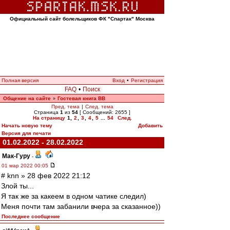
Официальный сайт болельщиков ФК "Спартак" Москва
Полная версия
Вход
•
Регистрация
FAQ
•
Поиск
Общение на сайте
Гостевая книга ВВ
»
Пред. тема
|
След. тема
Страница
1
из
54
[ Сообщений: 2655 ]
На страницу
1
,
2
,
3
,
4
,
5
...
54
След.
Начать новую тему
Добавить
Версия для печати
01.02.2022 - 28.02.2022
Мак-Гуру
-
01 мар 2022 00:05
# knn » 28 фев 2022 21:12
Злой ты...
Я так же за какеем в одном чатике следил)
Меня почти там забанили вчера за сказанное))
Последнее сообщение