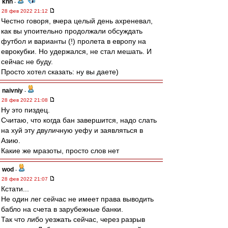
knn
-
28 фев 2022 21:12
Честно говоря, вчера целый день ахреневал,
как вы упоительно продолжали обсуждать
футбол и варианты (!) пролета в европу на
еврокубки. Но удержался, не стал мешать. И
сейчас не буду.
Просто хотел сказать: ну вы даете)
naivniy
-
28 фев 2022 21:08
Ну это пиздец.
Считаю, что когда бан завершится, надо слать
на хуй эту двуличную уефу и заявляться в
Азию.
Какие же мразоты, просто слов нет
wod
-
28 фев 2022 21:07
Кстати...
Не один лег сейчас не имеет права выводить
бабло на счета в зарубежные банки.
Так что либо уезжать сейчас, через разрыв