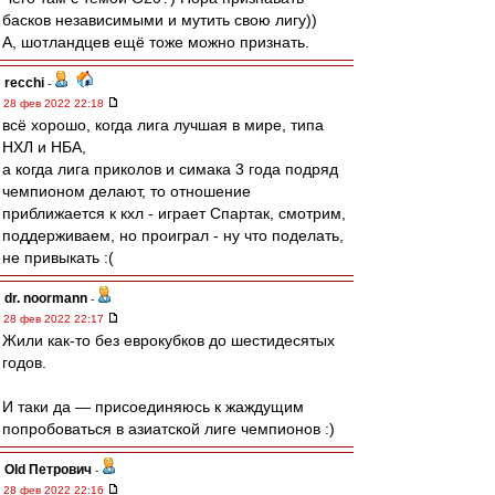
басков независимыми и мутить свою лигу))
А, шотландцев ещё тоже можно признать.
recchi
-
28 фев 2022 22:18
всё хорошо, когда лига лучшая в мире, типа
НХЛ и НБА,
а когда лига приколов и симака 3 года подряд
чемпионом делают, то отношение
приближается к кхл - играет Спартак, смотрим,
поддерживаем, но проиграл - ну что поделать,
не привыкать :(
dr. noormann
-
28 фев 2022 22:17
Жили как-то без еврокубков до шестидесятых
годов.
И таки да — присоединяюсь к жаждущим
попробоваться в азиатской лиге чемпионов :)
Old Петрович
-
28 фев 2022 22:16