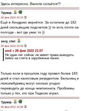
Здесь интересно, Ваноли сольётся?!
Трувор
-
28 фев 2022 22:15
Ещё и Хендрикс вернётся. За остатком до 182
дней скользящим подсчетом )) то есть почти на
полгода - вот где ужас то ))
serg_chel
-
28 фев 2022 22:09
wod » 28 фев 2022 21:07
Не один лег сейчас не имеет права выводить
бабло на счета в зарубежные банки.
Только если в прошлом году провел более 183
дней и стал налоговым резидентом. Бельгиец и
люксембуржец могут сколько угодно
переводить до конца чемпионата. Проблемы
только у тех, кто при Тедеско играл.
Трувор
-
28 фев 2022 22:08