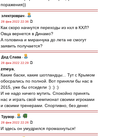
поражения))
электроврач
-
28 фев 2022 22:36
Как скоро начнутся переходы из нхл в КХЛ?
Овца вернется в Динамо?
А головина и миранчука до лета не смогут
заявить получается?
Дед Слава
-
28 фев 2022 22:29
zmeya
,
Какие баски, какие шотландцы... Тут с Крымом
обосрались по полной. Вот приняли бы нас в
2015, уже бы отсидели :) :) :)
И не надо ничего мутить. Спокойно принять
нас и играть свой чемпионат своими игроками
и своими тренерами. Спортивно, без денег.
Трувор
-
28 фев 2022 22:26
И здесь он умудрился промахнуться!