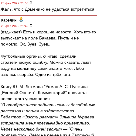
28 фев 2022 21:53
Жаль, что с Доменико не удасться встретиться!
Карелин
-
28 фев 2022 21:49
(вздыхает) Есть и хорошие новости. Хоть кто-то
выпускает на поле Бакаева. Пусть и не
помогло. Эх, Зуев, Зуев..
Футбольные органы, считаю, сделали
стратегическую ошибку. Можно сказать, льют
воду на мельницу сами знаете кого. Либо
взялись всерьёз. Одно из трёх, ага..
Книгу Ю. М. Лотмана "Роман А. С. Пушкина
„Евгений Онегин“. Комментарий" прочитал
после этого упоминания:
"
Я отобрал шестнадцать самых безобидных
рассказов и пошел в издательство.
Редактор «Ээсти раамат» Эльвира Кураева
встретила меня чрезвычайно приветливо.
Через несколько дней звонит — "Очень
понравилось. Даём на рецензию в Тартуский