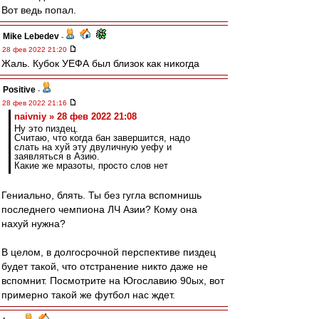
Вот ведь попал.
Mike Lebedev
-
28 фев 2022 21:20
Жаль. Кубок УЕФА был близок как никогда
Positive
-
28 фев 2022 21:16
naivniy » 28 фев 2022 21:08
Ну это пиздец.
Считаю, что когда бан завершится, надо
слать на хуй эту двуличную уефу и
заявляться в Азию.
Какие же мразоты, просто слов нет
Гениально, блять. Ты без гугла вспомнишь
последнего чемпиона ЛЧ Азии? Кому она
нахуй нужна?
В целом, в долгосрочной перспективе пиздец
будет такой, что отстранение никто даже не
вспомнит. Посмотрите на Югославию 90ых, вот
примерно такой же футбол нас ждет.