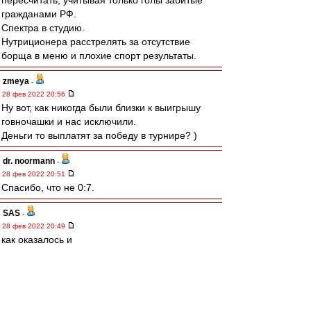
пересчитать, учитывая только голы забитые
гражданами РФ.
Спектра в студию.
Нутриционера расстрелять за отсутствие
борща в меню и плохие спорт результаты.
zmeya
-
28 фев 2022 20:56
Ну вот, как никогда были близки к выигрышу
говночашки и нас исключили.
Деньги то выплатят за победу в турнире? )
dr. noormann
-
28 фев 2022 20:51
Спасибо, что не 0:7.
SAS
-
28 фев 2022 20:49
как оказалось и
И фифа и УЕФА
Гавно и там тоже сидят
Бляди....
ожидаемо((((((