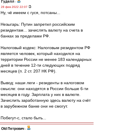
Гуделл
-
28 фев 2022 22:07
Ну, чё имеем с гуся, потсаны...
Незыгарь: Путин запретил российским
резидентам... зачислять валюту на счета в
банках за пределами РФ.
Налоговый кодекс: Налоговым резидентом РФ
является человек, который находился на
территории России не менее 183 календарных
дней в течение 12-ти следующих подряд
месяцев (п. 2 ст. 207 НК РФ).
Вывод: наши леги - резиденты в налоговом
смысле: они находятся в России больше 6-ти
месяцев в году. Зарплата у них в валюте.
Зачислить заработанную здесь валюту на счёт
в зарубежном банке они не смогут.
Побегут-с, стало быть...
Old Петрович
-