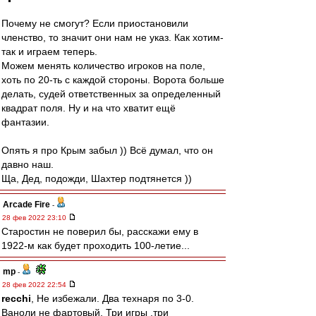
Почему не смогут? Если приостановили
членство, то значит они нам не указ. Как хотим-
так и играем теперь.
Можем менять количество игроков на поле,
хоть по 20-ть с каждой стороны. Ворота больше
делать, судей ответственных за определенный
квадрат поля. Ну и на что хватит ещё
фантазии.
Опять я про Крым забыл )) Всё думал, что он
давно наш.
Ща, Дед, подожди, Шахтер подтянется ))
Arcade Fire
-
28 фев 2022 23:10
Старостин не поверил бы, расскажи ему в
1922-м как будет проходить 100-летие...
mp
-
28 фев 2022 22:54
recchi
, Не избежали. Два технаря по 3-0.
Ваноли не фартовый. Три игры ,три