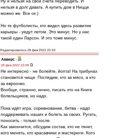
Ну и нельзя на свои счета переводить. И
нельзя в долг давать. А купить дом в Ницце
можно же. Все ок )
Но те футболисты, кто видел здесь развитие
карьеры - уедут летом. Это минус. Но у нас
такой один Ларсон. И это тоже минус.
Редактировалось 28 фев 2022 22:10
Авверс
-
28 фев 2022 22:08
Не интересно - не болейте, йопта! На трибунах
становится чище. Поглядим, кто за мясо, а кто
за евроочко.
Вообще, странно, кнчно, писать это на Книге
болельщиков, но надо.
Пока идёт игра, соревнование, битва - надо
поддерживать наших и болеть за своих. Ругать,
поносить - только после.
Как закончится, обсудим состав, кто не тянет,
кого менять, кто красавчики и мастерюги. Кого