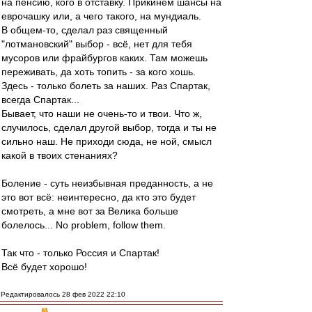
на пенсию, кого в отставку. Прикинем шансы на
еврочашку или, а чего такого, на мундиаль.
В общем-то, сделал раз священный
"лотмановский" выбор - всё, нет для тебя
мусоров или фрайбургов каких. Там можешь
переживать, да хоть топить - за кого хошь.
Здесь - только болеть за наших. Раз Спартак,
всегда Спартак...
Бывает, что наши не очень-то и твои. Что ж,
случилось, сделал другой выбор, тогда и ты не
сильно наш. Не приходи сюда, не ной, смысл
какой в твоих стенаниях?
Боление - суть неизбывная преданность, а не
это вот всё: неинтересно, да кто это будет
смотреть, а мне вот за Велика больше
болелось... No problem, follow them.
Так что - только Россия и Спартак!
Всё будет хорошо!
Редактировалось 28 фев 2022 22:10