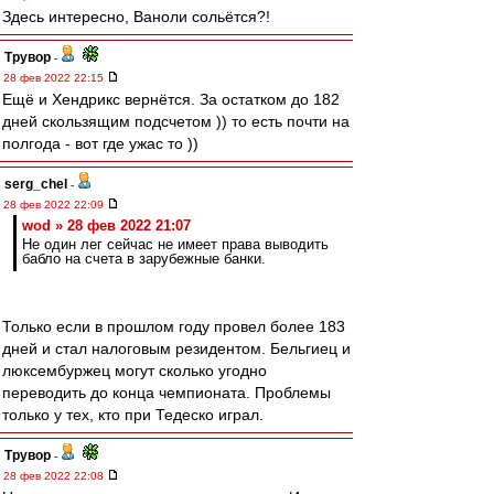
Здесь интересно, Ваноли сольётся?!
Трувор
-
28 фев 2022 22:15
Ещё и Хендрикс вернётся. За остатком до 182
дней скользящим подсчетом )) то есть почти на
полгода - вот где ужас то ))
serg_chel
-
28 фев 2022 22:09
wod » 28 фев 2022 21:07
Не один лег сейчас не имеет права выводить
бабло на счета в зарубежные банки.
Только если в прошлом году провел более 183
дней и стал налоговым резидентом. Бельгиец и
люксембуржец могут сколько угодно
переводить до конца чемпионата. Проблемы
только у тех, кто при Тедеско играл.
Трувор
-
28 фев 2022 22:08