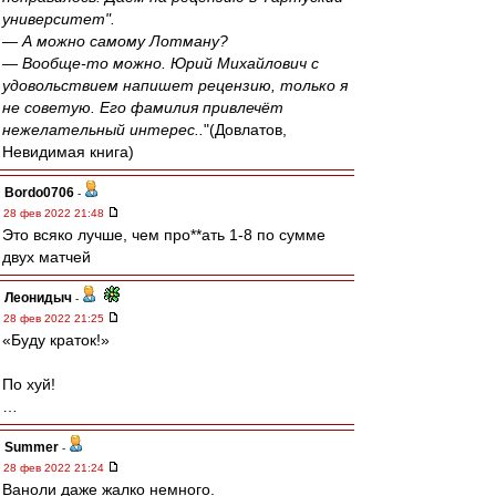
университет".
— А можно самому Лотману?
— Вообще-то можно. Юрий Михайлович с
удовольствием напишет рецензию, только я
не советую. Его фамилия привлечёт
нежелательный интерес..
"(Довлатов,
Невидимая книга)
Bordo0706
-
28 фев 2022 21:48
Это всяко лучше, чем про**ать 1-8 по сумме
двух матчей
Леонидыч
-
28 фев 2022 21:25
«Буду краток!»
По хуй!
…
Summer
-
28 фев 2022 21:24
Ваноли даже жалко немного.