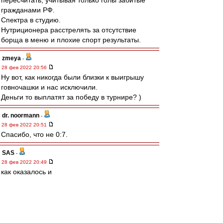
пересчитать, учитывая только голы забитые
гражданами РФ.
Спектра в студию.
Нутриционера расстрелять за отсутствие
борща в меню и плохие спорт результаты.
zmeya
-
28 фев 2022 20:56
Ну вот, как никогда были близки к выигрышу
говночашки и нас исключили.
Деньги то выплатят за победу в турнире? )
dr. noormann
-
28 фев 2022 20:51
Спасибо, что не 0:7.
SAS
-
28 фев 2022 20:49
как оказалось и
И фифа и УЕФА
Гавно и там тоже сидят
Бляди....
ожидаемо((((((