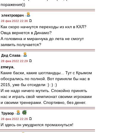
поражения))
электроврач
-
28 фев 2022 22:36
Как скоро начнутся переходы из нхл в КХЛ?
Овца вернется в Динамо?
А головина и миранчука до лета не смогут
заявить получается?
Дед Слава
-
28 фев 2022 22:29
zmeya
,
Какие баски, какие шотландцы... Тут с Крымом
обосрались по полной. Вот приняли бы нас в
2015, уже бы отсидели :) :) :)
И не надо ничего мутить. Спокойно принять
нас и играть свой чемпионат своими игроками
и своими тренерами. Спортивно, без денег.
Трувор
-
28 фев 2022 22:26
И здесь он умудрился промахнуться!