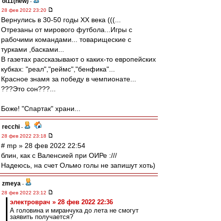
oi11(new)
-
28 фев 2022 23:20
Вернулись в 30-50 годы ХХ века (((...
Отрезаны от мирового футбола...Игры с
рабочими командами... товарищеские с
турками ,басками...
В газетах рассказывают о каких-то европейских
кубках: "реал","реймс","бенфика"...
Красное знамя за победу в чемпионате...
???Это сон???...
Боже! "Спартак" храни...
recchi
-
28 фев 2022 23:18
# mp » 28 фев 2022 22:54
блин, как с Валенсией при ОИРе :///
Надеюсь, на счет Ольмо голы не запишут хоть)
zmeya
-
28 фев 2022 23:12
электроврач » 28 фев 2022 22:36
А головина и миранчука до лета не смогут
заявить получается?