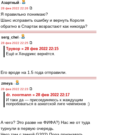
Азартный
-
28 фев 2022 22:26
Я правильно понимаю?
Шанс исправить ошибку и вернуть Короля
обратно в Спартак возрастают как никогда?
serg_chel
-
28 фев 2022 22:25
Трувор » 28 фев 2022 22:15
Ещё и Хендрикс вернётся.
Его вроде на 1.5 года отправили.
zmeya
-
28 фев 2022 22:23
dr. noormann » 28 фев 2022 22:17
И таки да — присоединяюсь к жаждущим
попробоваться в азиатской лиге чемпионов :)
А чего? Это разве не ФИФА?) Нас же от туда
турнули в первую очередь.
Чего там с темой G20?) Пора признавать