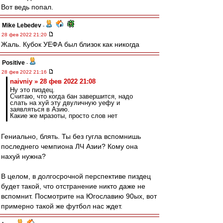
Вот ведь попал.
Mike Lebedev
-
28 фев 2022 21:20
Жаль. Кубок УЕФА был близок как никогда
Positive
-
28 фев 2022 21:16
naivniy » 28 фев 2022 21:08
Ну это пиздец.
Считаю, что когда бан завершится, надо
слать на хуй эту двуличную уефу и
заявляться в Азию.
Какие же мразоты, просто слов нет
Гениально, блять. Ты без гугла вспомнишь
последнего чемпиона ЛЧ Азии? Кому она
нахуй нужна?
В целом, в долгосрочной перспективе пиздец
будет такой, что отстранение никто даже не
вспомнит. Посмотрите на Югославию 90ых, вот
примерно такой же футбол нас ждет.