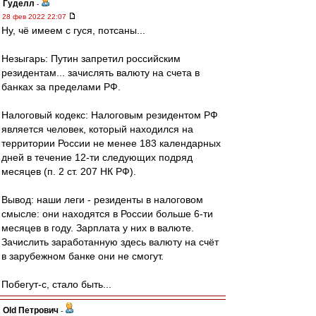
Гуделл
-
28 фев 2022 22:07
Ну, чё имеем с гуся, потсаны...
Незыгарь: Путин запретил российским
резидентам... зачислять валюту на счета в
банках за пределами РФ.
Налоговый кодекс: Налоговым резидентом РФ
является человек, который находился на
территории России не менее 183 календарных
дней в течение 12-ти следующих подряд
месяцев (п. 2 ст. 207 НК РФ).
Вывод: наши леги - резиденты в налоговом
смысле: они находятся в России больше 6-ти
месяцев в году. Зарплата у них в валюте.
Зачислить заработанную здесь валюту на счёт
в зарубежном банке они не смогут.
Побегут-с, стало быть...
Old Петрович
-