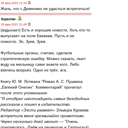
28 фев 2022 21:53
Жаль, что с Доменико не удасться встретиться!
Карелин
-
28 фев 2022 21:49
(вздыхает) Есть и хорошие новости. Хоть кто-то
выпускает на поле Бакаева. Пусть и не
помогло. Эх, Зуев, Зуев..
Футбольные органы, считаю, сделали
стратегическую ошибку. Можно сказать, льют
воду на мельницу сами знаете кого. Либо
взялись всерьёз. Одно из трёх, ага..
Книгу Ю. М. Лотмана "Роман А. С. Пушкина
„Евгений Онегин“. Комментарий" прочитал
после этого упоминания:
"
Я отобрал шестнадцать самых безобидных
рассказов и пошел в издательство.
Редактор «Ээсти раамат» Эльвира Кураева
встретила меня чрезвычайно приветливо.
Через несколько дней звонит — "Очень
понравилось. Даём на рецензию в Тартуский