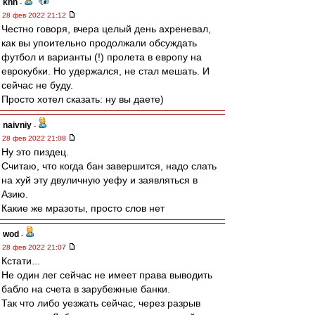
knn
-
28 фев 2022 21:12
Честно говоря, вчера целый день ахреневал,
как вы упоительно продолжали обсуждать
футбол и варианты (!) пролета в европу на
еврокубки. Но удержался, не стал мешать. И
сейчас не буду.
Просто хотел сказать: ну вы даете)
naivniy
-
28 фев 2022 21:08
Ну это пиздец.
Считаю, что когда бан завершится, надо слать
на хуй эту двуличную уефу и заявляться в
Азию.
Какие же мразоты, просто слов нет
wod
-
28 фев 2022 21:07
Кстати...
Не один лег сейчас не имеет права выводить
бабло на счета в зарубежные банки.
Так что либо уезжать сейчас, через разрыв