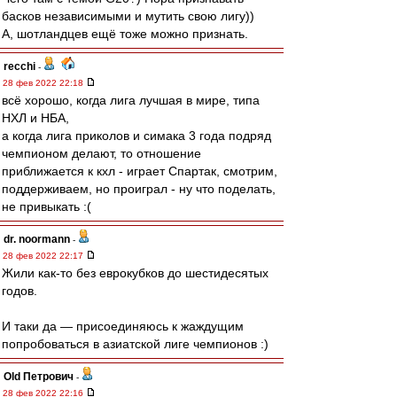
басков независимыми и мутить свою лигу))
А, шотландцев ещё тоже можно признать.
recchi
-
28 фев 2022 22:18
всё хорошо, когда лига лучшая в мире, типа
НХЛ и НБА,
а когда лига приколов и симака 3 года подряд
чемпионом делают, то отношение
приближается к кхл - играет Спартак, смотрим,
поддерживаем, но проиграл - ну что поделать,
не привыкать :(
dr. noormann
-
28 фев 2022 22:17
Жили как-то без еврокубков до шестидесятых
годов.
И таки да — присоединяюсь к жаждущим
попробоваться в азиатской лиге чемпионов :)
Old Петрович
-
28 фев 2022 22:16