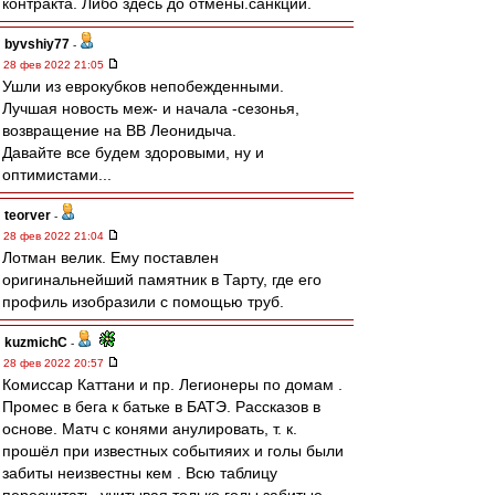
контракта. Либо здесь до отмены.санкций.
byvshiy77
-
28 фев 2022 21:05
Ушли из еврокубков непобежденными.
Лучшая новость меж- и начала -сезонья,
возвращение на ВВ Леонидыча.
Давайте все будем здоровыми, ну и
оптимистами...
teorver
-
28 фев 2022 21:04
Лотман велик. Ему поставлен
оригинальнейший памятник в Тарту, где его
профиль изобразили с помощью труб.
kuzmichC
-
28 фев 2022 20:57
Комиссар Каттани и пр. Легионеры по домам .
Промес в бега к батьке в БАТЭ. Рассказов в
основе. Матч с конями анулировать, т. к.
прошёл при известных событияих и голы были
забиты неизвестны кем . Всю таблицу