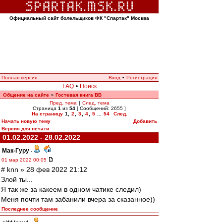
Официальный сайт болельщиков ФК "Спартак" Москва
Полная версия
Вход
•
Регистрация
FAQ
•
Поиск
Общение на сайте
Гостевая книга ВВ
»
Пред. тема
|
След. тема
Страница
1
из
54
[ Сообщений: 2655 ]
На страницу
1
,
2
,
3
,
4
,
5
...
54
След.
Начать новую тему
Добавить
Версия для печати
01.02.2022 - 28.02.2022
Мак-Гуру
-
01 мар 2022 00:05
# knn » 28 фев 2022 21:12
Злой ты...
Я так же за какеем в одном чатике следил)
Меня почти там забанили вчера за сказанное))
Последнее сообщение