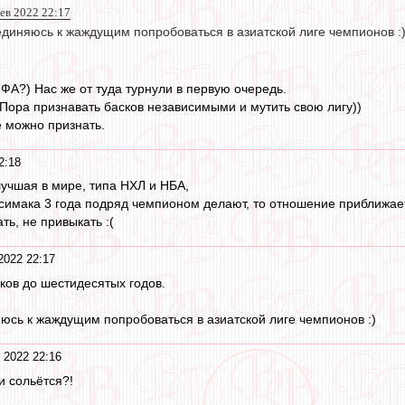
фев 2022 22:17
единяюсь к жаждущим попробоваться в азиатской лиге чемпионов :
ИФА?) Нас же от туда турнули в первую очередь.
 Пора признавать басков независимыми и мутить свою лигу))
 можно признать.
2:18
лучшая в мире, типа НХЛ и НБА,
и симака 3 года подряд чемпионом делают, то отношение приближает
ть, не привыкать :(
2022 22:17
ков до шестидесятых годов.
юсь к жаждущим попробоваться в азиатской лиге чемпионов :)
 2022 22:16
и сольётся?!