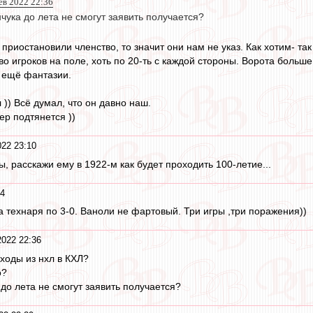
ев 2022 22:36
чука до лета не смогут заявить получается?
приостановили членство, то значит они нам не указ. Как хотим- так
о игроков на поле, хоть по 20-ть с каждой стороны. Ворота больш
т ещё фантазии.
)) Всё думал, что он давно наш.
ер подтянется ))
22 23:10
, расскажи ему в 1922-м как будет проходить 100-летие...
54
а технаря по 3-0. Ваноли не фартовый. Три игры ,три поражения))
022 22:36
еходы из нхл в КХЛ?
о?
до лета не смогут заявить получается?