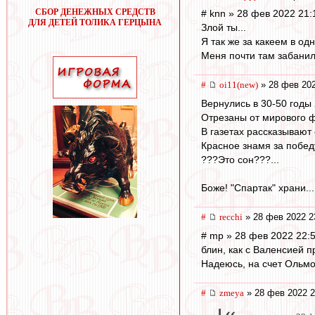
СБОР ДЕНЕЖНЫХ СРЕДСТВ
# knn » 28 фев 2022 21:
ДЛЯ ДЕТЕЙ ТОЛИКА ГЕРЦЫНА
Злой ты...
Я так же за какеем в од
Меня почти там забанил
#
oi11(new)
» 28 фев 202
Вернулись в 30-50 годы Х
Отрезаны от мирового ф
В газетах рассказывают 
Красное знамя за победу
???Это сон???...
Боже! "Спартак" храни...
#
recchi
» 28 фев 2022 2
# mp » 28 фев 2022 22:
блин, как с Валенсией пр
Надеюсь, на счет Ольмо
#
zmeya
» 28 фев 2022 2