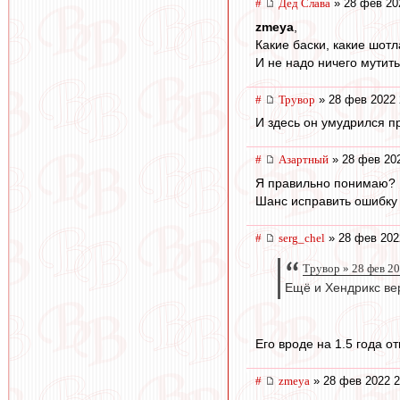
#
Дед Слава
» 28 фев 20
zmeya
,
Какие баски, какие шотл
И не надо ничего мутить
#
Трувор
» 28 фев 2022 
И здесь он умудрился п
#
Азартный
» 28 фев 202
Я правильно понимаю?
Шанс исправить ошибку 
#
serg_chel
» 28 фев 202
Трувор » 28 фев 2
Ещё и Хендрикс ве
Его вроде на 1.5 года о
#
zmeya
» 28 фев 2022 2