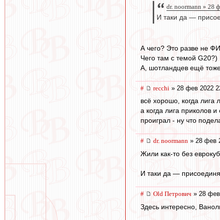
dr. noormann » 28 
И таки да — присо
А чего? Это разве не Ф
Чего там с темой G20?)
А, шотландцев ещё тоже
#
recchi
» 28 фев 2022 2
всё хорошо, когда лига 
а когда лига приколов 
проиграл - ну что подела
#
dr. noormann
» 28 фев 
Жили как-то без еврокуб
И таки да — присоединя
#
Old Петрович
» 28 фев
Здесь интересно, Ванол