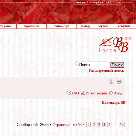
орумы
прогнозы
фан-клуб
юмор
музей
ссылки
Расширенный поиск
FAQ
Регистрация
Вход
Календарь ВВ
1
Сообщений: 2655 •
Страница
1
из
54
•
2
3
4
5
...
54