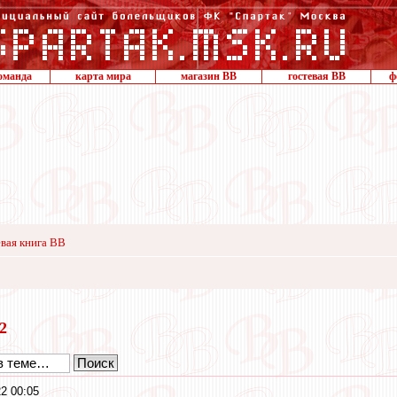
оманда
карта мира
магазин ВВ
гостевая ВВ
ф
вая книга ВВ
22
2 00:05