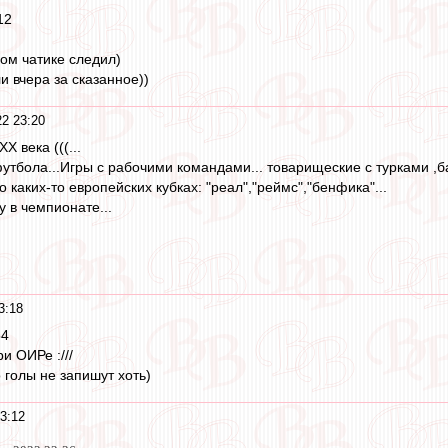
12
ном чатике следил)
и вчера за сказанное))
2 23:20
Х века (((...
утбола...Игры с рабочими командами... товарищеские с турками ,ба
о каких-то европейских кубках: "реал","реймс","бенфика"...
 в чемпионате...
3:18
54
и ОИРе :///
 голы не запишут хоть)
3:12