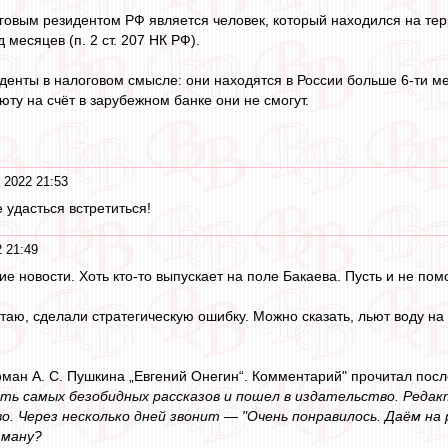
говым резидентом РФ является человек, который находился на тер
месяцев (п. 2 ст. 207 НК РФ).
денты в налоговом смысле: они находятся в России больше 6-ти мес
ту на счёт в зарубежном банке они не смогут.
 2022 21:53
 удасться встретиться!
 21:49
ие новости. Хоть кто-то выпускает на поле Бакаева. Пусть и не помог
таю, сделали стратегическую ошибку. Можно сказать, льют воду на 
оман А. С. Пушкина „Евгений Онегин“. Комментарий" прочитал посл
ь самых безобидных рассказов и пошел в издательство. Реда
о. Через несколько дней звонит — "Очень понравилось. Даём на
тману?