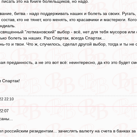
 писать это на Книге болельщиков, но надо.
вание, битва - надо поддерживать наших и болеть за своих. Ругать, 
 состав, кто не тянет, кого менять, кто красавчики и мастерюги. Ко
ундиаль.
 священный "лотмановский" выбор - всё, нет для тебя мусоров или 
лько болеть за наших. Раз Спартак, всегда Спартак...
нь-то и твои. Что ж, случилось, сделал другой выбор, тогда и ты не
ая преданность, а не это вот всё: неинтересно, да кто это будет см
и Спартак!
22 22:10
22:07
саны...
ил российским резидентам... зачислять валюту на счета в банках з