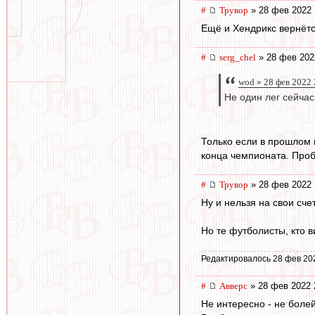
#
Трувор
» 28 фев 2022 
Ещё и Хендрикс вернётся
#
serg_chel
» 28 фев 202
wod » 28 фев 2022 
Не один лег сейчас
Только если в прошлом 
конца чемпионата. Пробл
#
Трувор
» 28 фев 2022 
Ну и нельзя на свои сче
Но те футболисты, кто в
Редактировалось 28 фев 20
#
Авверс
» 28 фев 2022 
Не интересно - не болей