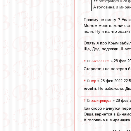
электроврач » 28 ф
А головина и миран
Почему не смогут? Если 
Можем менять количеств
поля. Ну и на что хвати
Опять я про Крым забыл 
Ща, Дед, подожди, Шахт
#
Arcade Fire
» 28 фев 20
Старостин не поверил бы
#
mp
» 28 фев 2022 22:
recchi
, Не избежали. Дв
#
электроврач
» 28 фев 2
Как скоро начнутся пер
Овца вернется в Динам
А головина и миранчука 