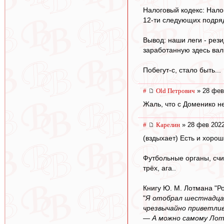
Налоговый кодекс: Нало
12-ти следующих подряд 
Вывод: наши леги - рези
заработанную здесь валю
Побегут-с, стало быть...
#
Old Петрович
» 28 фев
Жаль, что с Доменико не
#
Карелин
» 28 фев 2022
(вздыхает) Есть и хорош
Футбольные органы, счи
трёх, ага..
Книгу Ю. М. Лотмана "Р
"
Я отобрал шестнадцат
чрезвычайно приветлив
— А можно самому Ло