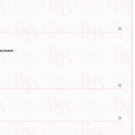
сками...