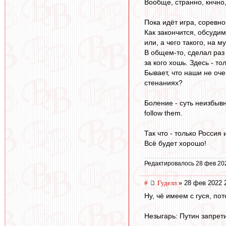
Вообще, странно, кнчно,
Пока идёт игра, соревно
Как закончится, обсудим
или, а чего такого, на м
В общем-то, сделал раз
за кого хошь. Здесь - то
Бывает, что наши не оче
стенаниях?
Боление - суть неизбывн
follow them.
Так что - только Россия 
Всё будет хорошо!
Редактировалось 28 фев 20
#
Гуделл
» 28 фев 2022 
Ну, чё имеем с гуся, пот
Незыгарь: Путин запрет