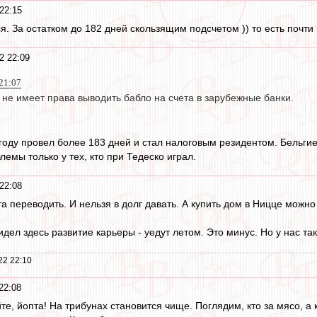
22:15
. За остатком до 182 дней скользящим подсчетом )) то есть почти на
2 22:09
21:07
 не имеет права выводить бабло на счета в зарубежные банки.
году провел более 183 дней и стал налоговым резидентом. Бельгие
емы только у тех, кто при Тедеско играл.
22:08
та переводить. И нельзя в долг давать. А купить дом в Ницце можно 
идел здесь развитие карьеры - уедут летом. Это минус. Но у нас та
22 22:10
22:08
те, йопта! На трибунах становится чище. Поглядим, кто за мясо, а к