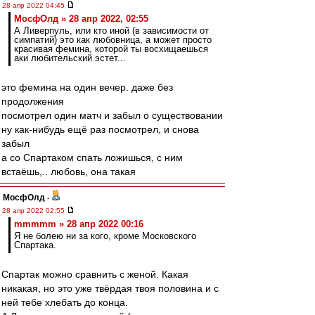
28 апр 2022 04:45
МосфОлд » 28 апр 2022, 02:55
А Ливерпуль, или кто иной (в зависимости от
симпатий) это как любовница, а может просто
красивая фемина, которой ты восхищаешься
аки любительский эстет...
это фемина на один вечер. даже без
продолжения
посмотрел один матч и забыл о существовании
ну как-нибудь ещё раз посмотрел, и снова
забыл
а со Спартаком спать ложишься, с ним
встаёшь,.. любовь, она такая
МосфОлд
-
28 апр 2022 02:55
mmmmm » 28 апр 2022 00:16
Я не болею ни за кого, кроме Московского
Спартака.
Спартак можно сравнить с женой. Какая
никакая, но это уже твёрдая твоя половина и с
ней тебе хлебать до конца.