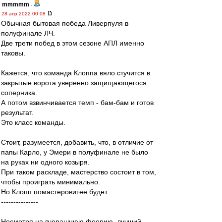
mmmmm
-
28 апр 2022 00:08
Обычная бытовая победа Ливерпуля в
полуфинале ЛЧ.
Две трети побед в этом сезоне АПЛ именно
таковы.
Кажется, что команда Клоппа вяло стучится в
закрытые ворота уверенно защищающегося
соперника.
А потом взвинчивается темп - бам-бам и готов
результат.
Это класс команды.
Стоит, разумеется, добавить, что, в отличие от
папы Карло, у Эмери в полуфинале не было
на руках ни одного козыря.
При таком раскладе, мастерство состоит в том,
чтобы проиграть минимально.
Но Клопп помастеровитее будет.
---------------
Несмотря на вчерашнюю феерию, лучший