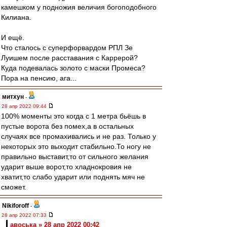
камешком у подножия величия богоподобного
Килиана.
И ещё.
Что сталось с суперфорвардом РПЛ Зе
Луишем после расставания с Каррерой?
Куда подевалась золото с маски Промеса?
Пора на пенсию, ага...
митхун
-
28 апр 2022 09:44
100% моменты это когда с 1 метра бьёшь в
пустые ворота без помех,а в остальных
случаях все промахивались и не раз. Только у
некоторых это выходит стабильно.То ногу не
правильно выставит,то от сильного желания
ударит выше ворот,то хладнокровия не
хватит,то слабо ударит или поднять мяч не
сможет.
Nikiforoff
-
28 апр 2022 07:33
авоська » 28 апр 2022 00:42