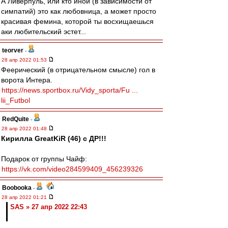
А Ливерпуль, или кто иной (в зависимости от
симпатий) это как любовница, а может просто
красивая фемина, которой ты восхищаешься
аки любительский эстет...
teorver
-
28 апр 2022 01:53
Феерический (в отрицательном смысле) гол в
ворота Интера.
https://news.sportbox.ru/Vidy_sporta/Fu ...
lii_Futbol
RedQuite
-
28 апр 2022 01:48
Кирилла GreatKiR (46) с ДР!!!
Подарок от группы Чайф:
https://vk.com/video284599409_456239326
Boobooka
-
28 апр 2022 01:21
SAS » 27 апр 2022 22:43