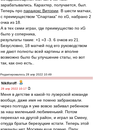
зарабатывались. Карахтер, получается, был.
Теперь про
парадокс Витории
. В шести матчах,
с преимуществом "Спартака" по xG, набрано 2
очка из 18.
А в тех семи играх, где преимущество по xG
было у соперника,
результаты такие: +1 =3 -3. 6 очков из 21.
Безусловно, 18 матчей под его руководством
не дают полноты всей картины и вполне
возможно было бы улучшение статы, но вот
так, как оно есть..
Редактировалось 28 апр 2022 10:49
Nikiforoff
-
28 апр 2022 10:17
Меня в детстве в какой-то лузерской команде
вообще, даже имя не помню забраковали.
через полгода я уже вовсю забивал ребенком
за наш миленький любименький. Потом
переехал на другой район, и играл за Смену,
откуда братьи березуцкие кстати. Теперь этой
команды нет. Москвич еще помню. Пару