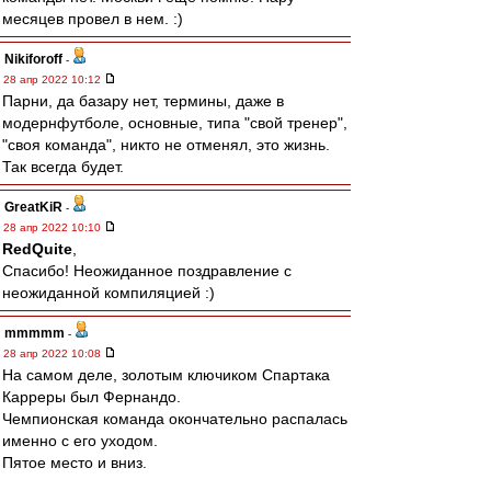
месяцев провел в нем. :)
Nikiforoff
-
28 апр 2022 10:12
Парни, да базару нет, термины, даже в
модернфутболе, основные, типа "свой тренер",
"своя команда", никто не отменял, это жизнь.
Так всегда будет.
GreatKiR
-
28 апр 2022 10:10
RedQuite
,
Спасибо! Неожиданное поздравление с
неожиданной компиляцией :)
mmmmm
-
28 апр 2022 10:08
На самом деле, золотым ключиком Спартака
Карреры был Фернандо.
Чемпионская команда окончательно распалась
именно с его уходом.
Пятое место и вниз.