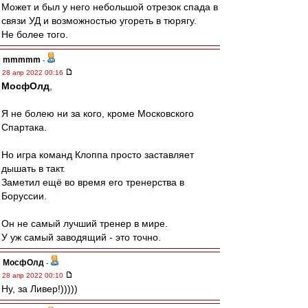
Может и был у него небольшой отрезок спада в
связи УД и возможностью угореть в тюрягу.
Не более того.
mmmmm
-
28 апр 2022 00:16
МосфОлд
,
Я не болею ни за кого, кроме Московского
Спартака.
Но игра команд Клоппа просто заставляет
дышать в такт.
Заметил ещё во время его тренерства в
Боруссии.
Он не самый лучший тренер в мире.
У уж самый заводящий - это точно.
МосфОлд
-
28 апр 2022 00:10
Ну, за Ливер!)))))