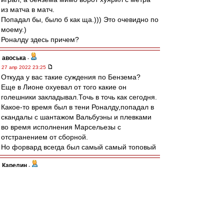
из матча в матч.
Попадал бы, было б как ща.))) Это очевидно по
моему.)
Роналду здесь причем?
авоська
-
27 апр 2022 23:25
Откуда у вас такие суждения по Бензема?
Еще в Лионе охуевал от того какие он
голешники закладывал.Точь в точь как сегодня.
Какое-то время был в тени Роналду,попадал в
скандалы с шантажом Вальбуэны и плевками
во время исполнения Марсельезы с
отстранением от сборной.
Но форвард всегда был самый самый топовый
Карелин
-
27 апр 2022 22:59
Пока ничего не выходит против вязкой и
колючей тактики "Вильярреала". Надо бить, как
Тияго А., и грузить на Конате со стандартов.
Или залетит, или амбал продавит.