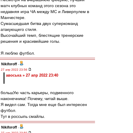
матч клубных команд этого сезона это
недавняя игра ЧА между МС и Ливерпулем в
Манчестере.
Сумасшедшая битва двух суперкоманд
атакующего стиля.
Высочайший темп, блестящие тренерские
решения и красивейшие голы.
Я люблю футбол.
Nikiforoff
-
27 апр 2022 23:56
авоська » 27 апр 2022 23:40
большУю часть карьеры, подменного
наконечника! Почему, читай выше.
Я видел сам. Тогда мне еще был интересен
футбол.
Тут в россыпь смайлы.
Nikiforoff
-
27 апр 2022 23:50