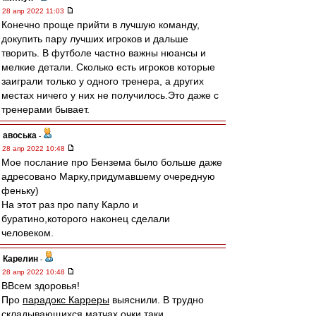
28 апр 2022 11:03
Конечно проще прийти в лучшую команду,
докупить пару лучших игроков и дальше
творить. В футболе частно важны нюансы и
мелкие детали. Сколько есть игроков которые
заиграли только у одного тренера, а других
местах ничего у них не получилось.Это даже с
тренерами бывает.
авоська
-
28 апр 2022 10:48
Мое послание про Бензема было больше даже
адресовано Марку,придумавшему очередную
феньку)
На этот раз про папу Карло и
буратино,которого наконец сделали
человеком.
Карелин
-
28 апр 2022 10:48
ВВсем здоровья!
Про
парадокс Карреры
выяснили. В трудно
складывающихся матчах очки таки