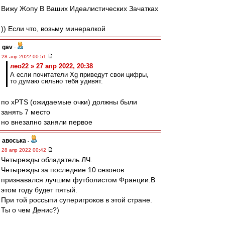
Вижу Жопу В Ваших Идеалистических Зачатках
)) Если что, возьму минералкой
gav
-
28 апр 2022 00:51
лео22 » 27 апр 2022, 20:38
А если почитатели Xg приведут свои цифры,
то думаю сильно тебя удивят.
по xPTS (ожидаемые очки) должны были
занять 7 место
но внезапно заняли первое
авоська
-
28 апр 2022 00:42
Четырежды обладатель ЛЧ.
Четырежды за последние 10 сезонов
признавался лучшим футболистом Франции.В
этом году будет пятый.
При той россыпи суперигроков в этой стране.
Ты о чем Денис?)