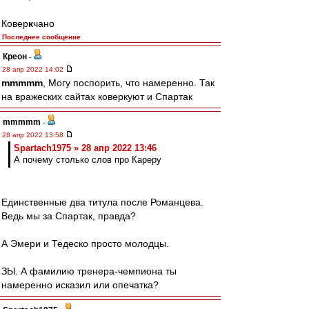
Ковер
к
чано
Последнее сообщение
Креон
-
28 апр 2022 14:02
mmmmm
, Могу поспорить, что намеренно. Так
на вражеских сайтах коверкуют и Спартак
mmmmm
-
28 апр 2022 13:58
Spartach1975 » 28 апр 2022 13:46
А почему столько слов про Кареру
Единственные два титула после Романцева.
Ведь мы за Спартак, правда?
А Эмери и Тедеско просто молодцы.
ЗЫ. А фамилию тренера-чемпиона ты
намеренно исказил или опечатка?