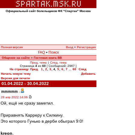
Официальный сайт болельщиков ФК "Спартак" Москва
Полная версия
Вход
•
Регистрация
FAQ
•
Поиск
Общение на сайте
Гостевая книга ВВ
»
Пред. тема
|
След. тема
Страница
4
из
60
[ Сообщений: 2967 ]
На страницу
Пред.
1
,
2
,
3
,
4
,
5
,
6
,
7
...
60
След.
Начать новую тему
Добавить
Версия для печати
01.04.2022 - 30.04.2022
mmmmm
-
28 апр 2022 14:06
Ой, ещё не сразу заметил.
Приравнять Карреру к Силкину.
Это которого Гунько в дерби обыграл 9:0!
kreon
,