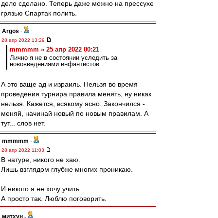
дело сделано. Теперь даже можно на прессухе
грязью Спартак полить.
Argos
-
28 апр 2022 13:29
mmmmm » 25 апр 2022 00:21
Лично я не в состоянии уследить за
нововведениями инфантистов.
А это ваще ад и израиль. Нельзя во время
проведения турнира правила менять, ну никак
нельзя. Кажется, всякому ясно. Закончился -
меняй, начинай новый по новым правилам. А
тут... слов нет.
mmmmm
-
28 апр 2022 11:03
В натуре, никого не хаю.
Лишь взглядом глубже многих проникаю.
И никого я не хочу учить.
А просто так. Люблю поговорить.
митхун
-