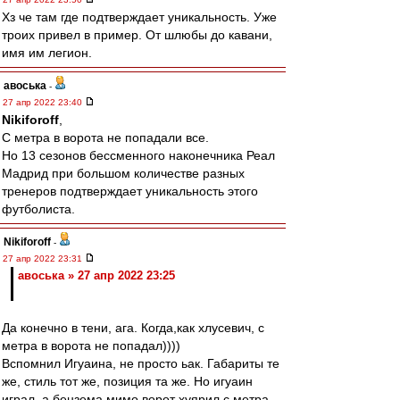
Хз че там где подтверждает уникальность. Уже
троих привел в пример. От шлюбы до кавани,
имя им легион.
авоська
-
27 апр 2022 23:40
Nikiforoff
,
С метра в ворота не попадали все.
Но 13 сезонов бессменного наконечника Реал
Мадрид при большом количестве разных
тренеров подтверждает уникальность этого
футболиста.
Nikiforoff
-
27 апр 2022 23:31
авоська » 27 апр 2022 23:25
Да конечно в тени, ага. Когда,как хлусевич, с
метра в ворота не попадал))))
Вспомнил Игуаина, не просто ьак. Габариты те
же, стиль тот же, позиция та же. Но игуаин
играл, а бензема мимо ворот хуярил с метра