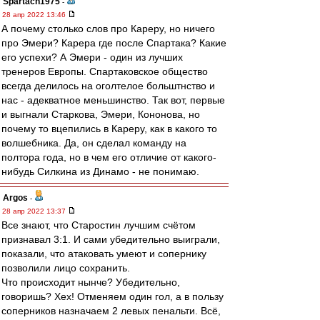
Spartach1975
-
28 апр 2022 13:46
А почему столько слов про Кареру, но ничего
про Эмери? Карера где после Спартака? Какие
его успехи? А Эмери - один из лучших
тренеров Европы. Спартаковское общество
всегда делилось на оголтелое больштнство и
нас - адекватное меньшинство. Так вот, первые
и выгнали Старкова, Эмери, Кононова, но
почему то вцепились в Кареру, как в какого то
волшебника. Да, он сделал команду на
полтора года, но в чем его отличие от какого-
нибудь Силкина из Динамо - не понимаю.
Argos
-
28 апр 2022 13:37
Все знают, что Старостин лучшим счётом
признавал 3:1. И сами убедительно выиграли,
показали, что атаковать умеют и сопернику
позволили лицо сохранить.
Что происходит нынче? Убедительно,
говоришь? Хех! Отменяем один гол, а в пользу
соперников назначаем 2 левых пенальти. Всё,