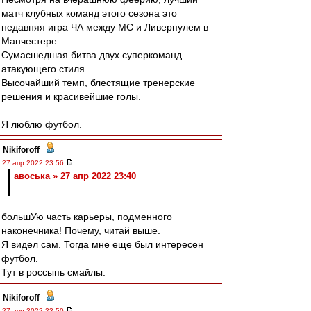
матч клубных команд этого сезона это
недавняя игра ЧА между МС и Ливерпулем в
Манчестере.
Сумасшедшая битва двух суперкоманд
атакующего стиля.
Высочайший темп, блестящие тренерские
решения и красивейшие голы.
Я люблю футбол.
Nikiforoff
-
27 апр 2022 23:56
авоська » 27 апр 2022 23:40
большУю часть карьеры, подменного
наконечника! Почему, читай выше.
Я видел сам. Тогда мне еще был интересен
футбол.
Тут в россыпь смайлы.
Nikiforoff
-
27 апр 2022 23:50