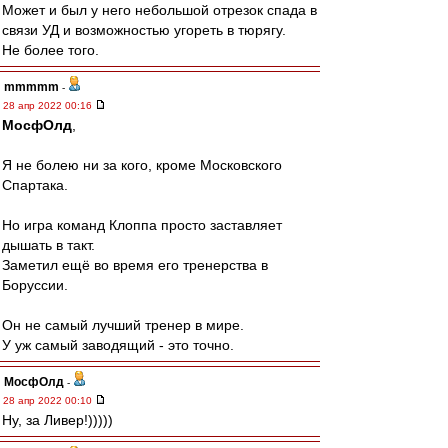
Может и был у него небольшой отрезок спада в
связи УД и возможностью угореть в тюрягу.
Не более того.
mmmmm
-
28 апр 2022 00:16
МосфОлд
,
Я не болею ни за кого, кроме Московского
Спартака.
Но игра команд Клоппа просто заставляет
дышать в такт.
Заметил ещё во время его тренерства в
Боруссии.
Он не самый лучший тренер в мире.
У уж самый заводящий - это точно.
МосфОлд
-
28 апр 2022 00:10
Ну, за Ливер!)))))