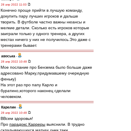
28 апр 2022 11:03
Конечно проще прийти в лучшую команду,
докупить пару лучших игроков и дальше
творить. В футболе частно важны нюансы и
мелкие детали. Сколько есть игроков которые
заиграли только у одного тренера, а других
местах ничего у них не получилось.Это даже с
тренерами бывает.
авоська
-
28 апр 2022 10:48
Мое послание про Бензема было больше даже
адресовано Марку,придумавшему очередную
феньку)
На этот раз про папу Карло и
буратино,которого наконец сделали
человеком.
Карелин
-
28 апр 2022 10:48
ВВсем здоровья!
Про
парадокс Карреры
выяснили. В трудно
складывающихся матчах очки таки