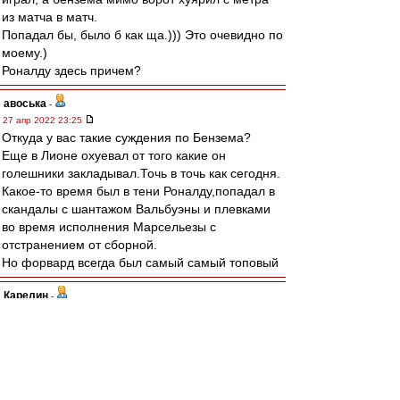
из матча в матч.
Попадал бы, было б как ща.))) Это очевидно по
моему.)
Роналду здесь причем?
авоська
-
27 апр 2022 23:25
Откуда у вас такие суждения по Бензема?
Еще в Лионе охуевал от того какие он
голешники закладывал.Точь в точь как сегодня.
Какое-то время был в тени Роналду,попадал в
скандалы с шантажом Вальбуэны и плевками
во время исполнения Марсельезы с
отстранением от сборной.
Но форвард всегда был самый самый топовый
Карелин
-
27 апр 2022 22:59
Пока ничего не выходит против вязкой и
колючей тактики "Вильярреала". Надо бить, как
Тияго А., и грузить на Конате со стандартов.
Или залетит, или амбал продавит.