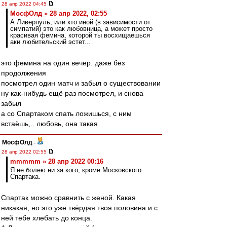
28 апр 2022 04:45
МосфОлд » 28 апр 2022, 02:55
А Ливерпуль, или кто иной (в зависимости от
симпатий) это как любовница, а может просто
красивая фемина, которой ты восхищаешься
аки любительский эстет...
это фемина на один вечер. даже без
продолжения
посмотрел один матч и забыл о существовании
ну как-нибудь ещё раз посмотрел, и снова
забыл
а со Спартаком спать ложишься, с ним
встаёшь,.. любовь, она такая
МосфОлд
-
28 апр 2022 02:55
mmmmm » 28 апр 2022 00:16
Я не болею ни за кого, кроме Московского
Спартака.
Спартак можно сравнить с женой. Какая
никакая, но это уже твёрдая твоя половина и с
ней тебе хлебать до конца.