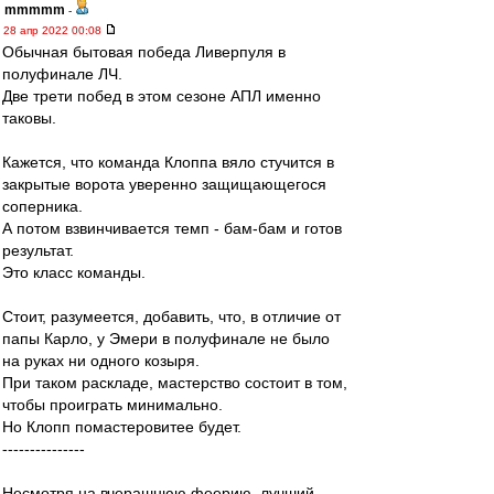
mmmmm
-
28 апр 2022 00:08
Обычная бытовая победа Ливерпуля в
полуфинале ЛЧ.
Две трети побед в этом сезоне АПЛ именно
таковы.
Кажется, что команда Клоппа вяло стучится в
закрытые ворота уверенно защищающегося
соперника.
А потом взвинчивается темп - бам-бам и готов
результат.
Это класс команды.
Стоит, разумеется, добавить, что, в отличие от
папы Карло, у Эмери в полуфинале не было
на руках ни одного козыря.
При таком раскладе, мастерство состоит в том,
чтобы проиграть минимально.
Но Клопп помастеровитее будет.
---------------
Несмотря на вчерашнюю феерию, лучший