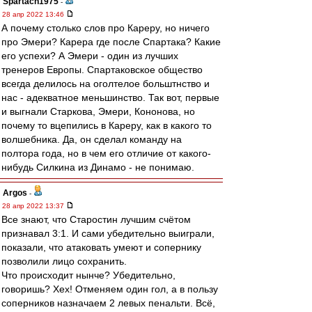
Spartach1975
-
28 апр 2022 13:46
А почему столько слов про Кареру, но ничего
про Эмери? Карера где после Спартака? Какие
его успехи? А Эмери - один из лучших
тренеров Европы. Спартаковское общество
всегда делилось на оголтелое больштнство и
нас - адекватное меньшинство. Так вот, первые
и выгнали Старкова, Эмери, Кононова, но
почему то вцепились в Кареру, как в какого то
волшебника. Да, он сделал команду на
полтора года, но в чем его отличие от какого-
нибудь Силкина из Динамо - не понимаю.
Argos
-
28 апр 2022 13:37
Все знают, что Старостин лучшим счётом
признавал 3:1. И сами убедительно выиграли,
показали, что атаковать умеют и сопернику
позволили лицо сохранить.
Что происходит нынче? Убедительно,
говоришь? Хех! Отменяем один гол, а в пользу
соперников назначаем 2 левых пенальти. Всё,