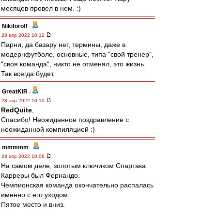
месяцев провел в нем. :)
Nikiforoff
-
28 апр 2022 10:12
Парни, да базару нет, термины, даже в
модернфутболе, основные, типа "свой тренер",
"своя команда", никто не отменял, это жизнь.
Так всегда будет.
GreatKiR
-
28 апр 2022 10:10
RedQuite
,
Спасибо! Неожиданное поздравление с
неожиданной компиляцией :)
mmmmm
-
28 апр 2022 10:08
На самом деле, золотым ключиком Спартака
Карреры был Фернандо.
Чемпионская команда окончательно распалась
именно с его уходом.
Пятое место и вниз.