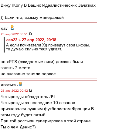
Вижу Жопу В Ваших Идеалистических Зачатках
)) Если что, возьму минералкой
gav
-
28 апр 2022 00:51
лео22 » 27 апр 2022, 20:38
А если почитатели Xg приведут свои цифры,
то думаю сильно тебя удивят.
по xPTS (ожидаемые очки) должны были
занять 7 место
но внезапно заняли первое
авоська
-
28 апр 2022 00:42
Четырежды обладатель ЛЧ.
Четырежды за последние 10 сезонов
признавался лучшим футболистом Франции.В
этом году будет пятый.
При той россыпи суперигроков в этой стране.
Ты о чем Денис?)