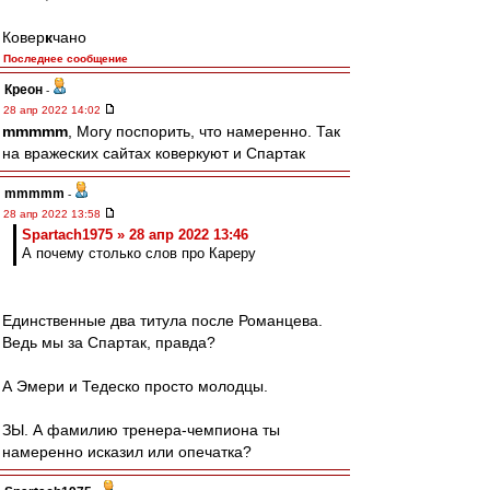
Ковер
к
чано
Последнее сообщение
Креон
-
28 апр 2022 14:02
mmmmm
, Могу поспорить, что намеренно. Так
на вражеских сайтах коверкуют и Спартак
mmmmm
-
28 апр 2022 13:58
Spartach1975 » 28 апр 2022 13:46
А почему столько слов про Кареру
Единственные два титула после Романцева.
Ведь мы за Спартак, правда?
А Эмери и Тедеско просто молодцы.
ЗЫ. А фамилию тренера-чемпиона ты
намеренно исказил или опечатка?