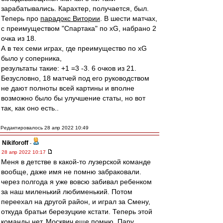
зарабатывались. Карахтер, получается, был.
Теперь про
парадокс Витории
. В шести матчах,
с преимуществом "Спартака" по xG, набрано 2
очка из 18.
А в тех семи играх, где преимущество по xG
было у соперника,
результаты такие: +1 =3 -3. 6 очков из 21.
Безусловно, 18 матчей под его руководством
не дают полноты всей картины и вполне
возможно было бы улучшение статы, но вот
так, как оно есть..
Редактировалось 28 апр 2022 10:49
Nikiforoff
-
28 апр 2022 10:17
Меня в детстве в какой-то лузерской команде
вообще, даже имя не помню забраковали.
через полгода я уже вовсю забивал ребенком
за наш миленький любименький. Потом
переехал на другой район, и играл за Смену,
откуда братьи березуцкие кстати. Теперь этой
команды нет. Москвич еще помню. Пару