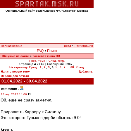
Официальный сайт болельщиков ФК "Спартак" Москва
Полная версия
Вход
•
Регистрация
FAQ
•
Поиск
Общение на сайте
Гостевая книга ВВ
»
Пред. тема
|
След. тема
Страница
4
из
60
[ Сообщений: 2967 ]
На страницу
Пред.
1
,
2
,
3
,
4
,
5
,
6
,
7
...
60
След.
Начать новую тему
Добавить
Версия для печати
01.04.2022 - 30.04.2022
mmmmm
-
28 апр 2022 14:06
Ой, ещё не сразу заметил.
Приравнять Карреру к Силкину.
Это которого Гунько в дерби обыграл 9:0!
kreon
,