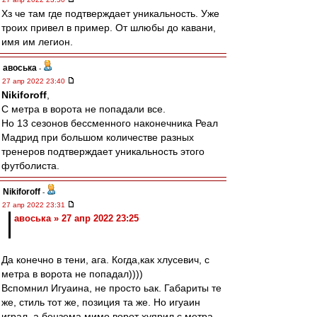
Хз че там где подтверждает уникальность. Уже
троих привел в пример. От шлюбы до кавани,
имя им легион.
авоська
-
27 апр 2022 23:40
Nikiforoff
,
С метра в ворота не попадали все.
Но 13 сезонов бессменного наконечника Реал
Мадрид при большом количестве разных
тренеров подтверждает уникальность этого
футболиста.
Nikiforoff
-
27 апр 2022 23:31
авоська » 27 апр 2022 23:25
Да конечно в тени, ага. Когда,как хлусевич, с
метра в ворота не попадал))))
Вспомнил Игуаина, не просто ьак. Габариты те
же, стиль тот же, позиция та же. Но игуаин
играл, а бензема мимо ворот хуярил с метра