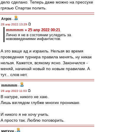
дело сделано. Теперь даже можно на прессухе
грязью Спартак полить.
Argos
-
28 апр 2022 13:29
mmmmm » 25 апр 2022 00:21
Лично я не в состоянии уследить за
нововведениями инфантистов.
А это ваще ад и израиль. Нельзя во время
проведения турнира правила менять, ну никак
нельзя. Кажется, всякому ясно. Закончился -
меняй, начинай новый по новым правилам. А
тут... слов нет.
mmmmm
-
28 апр 2022 11:03
В натуре, никого не хаю.
Лишь взглядом глубже многих проникаю.
И никого я не хочу учить.
А просто так. Люблю поговорить.
митхун
-