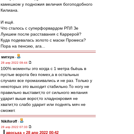
камешком у подножия величия богоподобного
Килиана.
И ещё.
Что сталось с суперфорвардом РПЛ Зе
Луишем после расставания с Каррерой?
Куда подевалась золото с маски Промеса?
Пора на пенсию, ага...
митхун
-
28 апр 2022 09:44
100% моменты это когда с 1 метра бьёшь в
пустые ворота без помех,а в остальных
случаях все промахивались и не раз. Только у
некоторых это выходит стабильно.То ногу не
правильно выставит,то от сильного желания
ударит выше ворот,то хладнокровия не
хватит,то слабо ударит или поднять мяч не
сможет.
Nikiforoff
-
28 апр 2022 07:33
авоська » 28 апр 2022 00:42