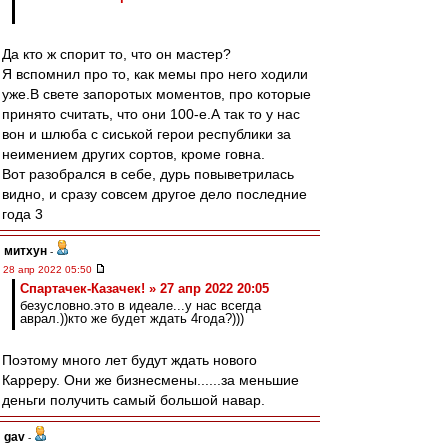
Да кто ж спорит то, что он мастер?
Я вспомнил про то, как мемы про него ходили
уже.В свете запоротых моментов, про которые
принято считать, что они 100-е.А так то у нас
вон и шлюба с сиськой герои республики за
неимением других сортов, кроме говна.
Вот разобрался в себе, дурь повыветрилась
видно, и сразу совсем другое дело последние
года 3
митхун
-
28 апр 2022 05:50
Спартачек-Казачек! » 27 апр 2022 20:05
безусловно.это в идеале...у нас всегда
аврал.))кто же будет ждать 4года?)))
Поэтому много лет будут ждать нового
Карреру. Они же бизнесмены......за меньшие
деньги получить самый большой навар.
gav
-