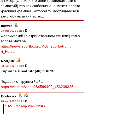
А Ливерпуль, или кто иной (в зависимости от
симпатий) это как любовница, а может просто
красивая фемина, которой ты восхищаешься
аки любительский эстет...
teorver
-
28 апр 2022 01:53
Феерический (в отрицательном смысле) гол в
ворота Интера.
https://news.sportbox.ru/Vidy_sporta/Fu ...
lii_Futbol
RedQuite
-
28 апр 2022 01:48
Кирилла GreatKiR (46) с ДР!!!
Подарок от группы Чайф:
https://vk.com/video284599409_456239326
Boobooka
-
28 апр 2022 01:21
SAS » 27 апр 2022 22:43