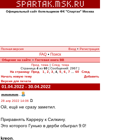
Официальный сайт болельщиков ФК "Спартак" Москва
Полная версия
Вход
•
Регистрация
FAQ
•
Поиск
Общение на сайте
Гостевая книга ВВ
»
Пред. тема
|
След. тема
Страница
4
из
60
[ Сообщений: 2967 ]
На страницу
Пред.
1
,
2
,
3
,
4
,
5
,
6
,
7
...
60
След.
Начать новую тему
Добавить
Версия для печати
01.04.2022 - 30.04.2022
mmmmm
-
28 апр 2022 14:06
Ой, ещё не сразу заметил.
Приравнять Карреру к Силкину.
Это которого Гунько в дерби обыграл 9:0!
kreon
,