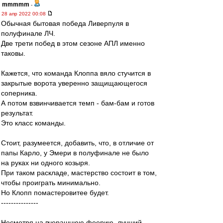
mmmmm
-
28 апр 2022 00:08
Обычная бытовая победа Ливерпуля в
полуфинале ЛЧ.
Две трети побед в этом сезоне АПЛ именно
таковы.
Кажется, что команда Клоппа вяло стучится в
закрытые ворота уверенно защищающегося
соперника.
А потом взвинчивается темп - бам-бам и готов
результат.
Это класс команды.
Стоит, разумеется, добавить, что, в отличие от
папы Карло, у Эмери в полуфинале не было
на руках ни одного козыря.
При таком раскладе, мастерство состоит в том,
чтобы проиграть минимально.
Но Клопп помастеровитее будет.
---------------
Несмотря на вчерашнюю феерию, лучший