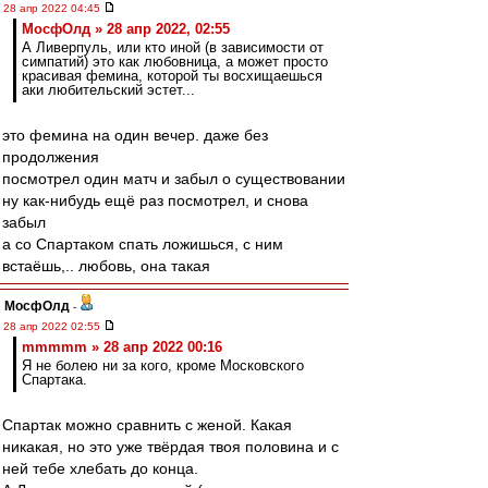
28 апр 2022 04:45
МосфОлд » 28 апр 2022, 02:55
А Ливерпуль, или кто иной (в зависимости от
симпатий) это как любовница, а может просто
красивая фемина, которой ты восхищаешься
аки любительский эстет...
это фемина на один вечер. даже без
продолжения
посмотрел один матч и забыл о существовании
ну как-нибудь ещё раз посмотрел, и снова
забыл
а со Спартаком спать ложишься, с ним
встаёшь,.. любовь, она такая
МосфОлд
-
28 апр 2022 02:55
mmmmm » 28 апр 2022 00:16
Я не болею ни за кого, кроме Московского
Спартака.
Спартак можно сравнить с женой. Какая
никакая, но это уже твёрдая твоя половина и с
ней тебе хлебать до конца.