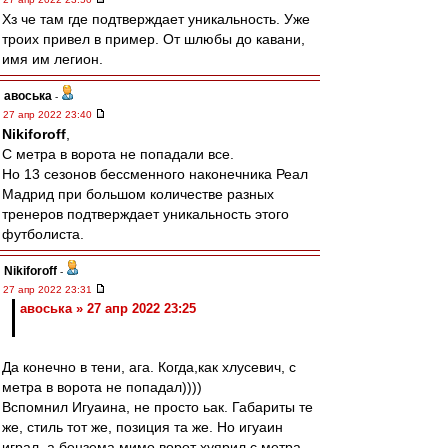
Хз че там где подтверждает уникальность. Уже
троих привел в пример. От шлюбы до кавани,
имя им легион.
авоська
-
27 апр 2022 23:40
Nikiforoff
,
С метра в ворота не попадали все.
Но 13 сезонов бессменного наконечника Реал
Мадрид при большом количестве разных
тренеров подтверждает уникальность этого
футболиста.
Nikiforoff
-
27 апр 2022 23:31
авоська » 27 апр 2022 23:25
Да конечно в тени, ага. Когда,как хлусевич, с
метра в ворота не попадал))))
Вспомнил Игуаина, не просто ьак. Габариты те
же, стиль тот же, позиция та же. Но игуаин
играл, а бензема мимо ворот хуярил с метра