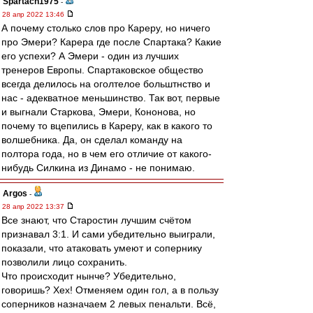
Spartach1975
-
28 апр 2022 13:46
А почему столько слов про Кареру, но ничего
про Эмери? Карера где после Спартака? Какие
его успехи? А Эмери - один из лучших
тренеров Европы. Спартаковское общество
всегда делилось на оголтелое больштнство и
нас - адекватное меньшинство. Так вот, первые
и выгнали Старкова, Эмери, Кононова, но
почему то вцепились в Кареру, как в какого то
волшебника. Да, он сделал команду на
полтора года, но в чем его отличие от какого-
нибудь Силкина из Динамо - не понимаю.
Argos
-
28 апр 2022 13:37
Все знают, что Старостин лучшим счётом
признавал 3:1. И сами убедительно выиграли,
показали, что атаковать умеют и сопернику
позволили лицо сохранить.
Что происходит нынче? Убедительно,
говоришь? Хех! Отменяем один гол, а в пользу
соперников назначаем 2 левых пенальти. Всё,