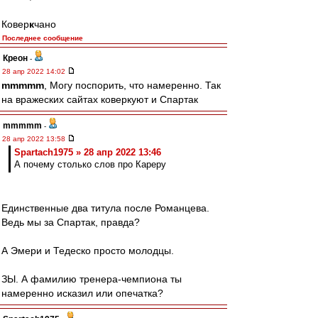
Ковер
к
чано
Последнее сообщение
Креон
-
28 апр 2022 14:02
mmmmm
, Могу поспорить, что намеренно. Так
на вражеских сайтах коверкуют и Спартак
mmmmm
-
28 апр 2022 13:58
Spartach1975 » 28 апр 2022 13:46
А почему столько слов про Кареру
Единственные два титула после Романцева.
Ведь мы за Спартак, правда?
А Эмери и Тедеско просто молодцы.
ЗЫ. А фамилию тренера-чемпиона ты
намеренно исказил или опечатка?