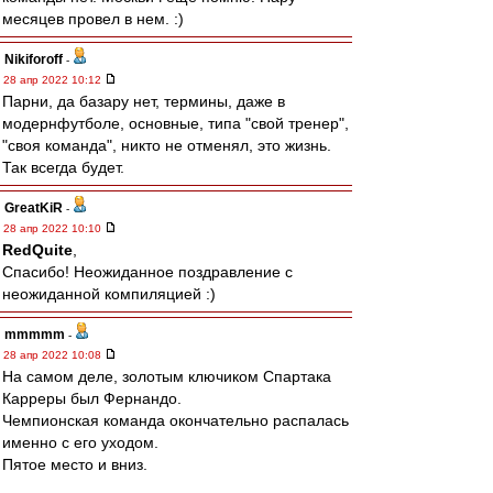
месяцев провел в нем. :)
Nikiforoff
-
28 апр 2022 10:12
Парни, да базару нет, термины, даже в
модернфутболе, основные, типа "свой тренер",
"своя команда", никто не отменял, это жизнь.
Так всегда будет.
GreatKiR
-
28 апр 2022 10:10
RedQuite
,
Спасибо! Неожиданное поздравление с
неожиданной компиляцией :)
mmmmm
-
28 апр 2022 10:08
На самом деле, золотым ключиком Спартака
Карреры был Фернандо.
Чемпионская команда окончательно распалась
именно с его уходом.
Пятое место и вниз.