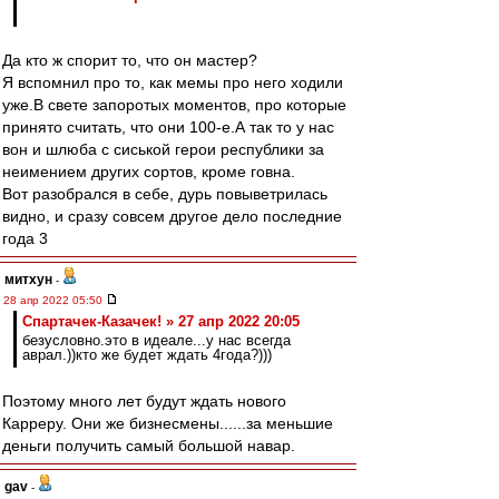
Да кто ж спорит то, что он мастер?
Я вспомнил про то, как мемы про него ходили
уже.В свете запоротых моментов, про которые
принято считать, что они 100-е.А так то у нас
вон и шлюба с сиськой герои республики за
неимением других сортов, кроме говна.
Вот разобрался в себе, дурь повыветрилась
видно, и сразу совсем другое дело последние
года 3
митхун
-
28 апр 2022 05:50
Спартачек-Казачек! » 27 апр 2022 20:05
безусловно.это в идеале...у нас всегда
аврал.))кто же будет ждать 4года?)))
Поэтому много лет будут ждать нового
Карреру. Они же бизнесмены......за меньшие
деньги получить самый большой навар.
gav
-