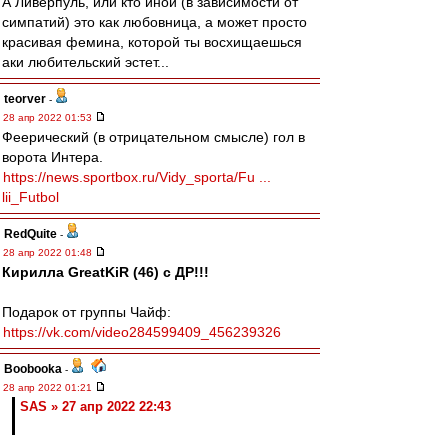
А Ливерпуль, или кто иной (в зависимости от
симпатий) это как любовница, а может просто
красивая фемина, которой ты восхищаешься
аки любительский эстет...
teorver
-
28 апр 2022 01:53
Феерический (в отрицательном смысле) гол в
ворота Интера.
https://news.sportbox.ru/Vidy_sporta/Fu ...
lii_Futbol
RedQuite
-
28 апр 2022 01:48
Кирилла GreatKiR (46) с ДР!!!
Подарок от группы Чайф:
https://vk.com/video284599409_456239326
Boobooka
-
28 апр 2022 01:21
SAS » 27 апр 2022 22:43