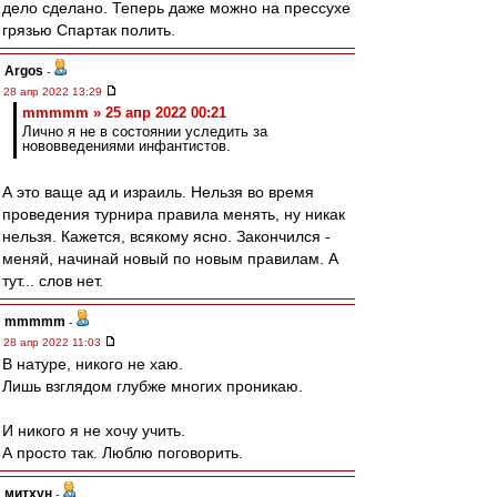
дело сделано. Теперь даже можно на прессухе
грязью Спартак полить.
Argos
-
28 апр 2022 13:29
mmmmm » 25 апр 2022 00:21
Лично я не в состоянии уследить за
нововведениями инфантистов.
А это ваще ад и израиль. Нельзя во время
проведения турнира правила менять, ну никак
нельзя. Кажется, всякому ясно. Закончился -
меняй, начинай новый по новым правилам. А
тут... слов нет.
mmmmm
-
28 апр 2022 11:03
В натуре, никого не хаю.
Лишь взглядом глубже многих проникаю.
И никого я не хочу учить.
А просто так. Люблю поговорить.
митхун
-