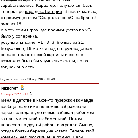
зарабатывались. Карахтер, получается, был.
Теперь про
парадокс Витории
. В шести матчах,
с преимуществом "Спартака" по xG, набрано 2
очка из 18.
А в тех семи играх, где преимущество по xG
было у соперника,
результаты такие: +1 =3 -3. 6 очков из 21.
Безусловно, 18 матчей под его руководством
не дают полноты всей картины и вполне
возможно было бы улучшение статы, но вот
так, как оно есть..
Редактировалось 28 апр 2022 10:49
Nikiforoff
-
28 апр 2022 10:17
Меня в детстве в какой-то лузерской команде
вообще, даже имя не помню забраковали.
через полгода я уже вовсю забивал ребенком
за наш миленький любименький. Потом
переехал на другой район, и играл за Смену,
откуда братьи березуцкие кстати. Теперь этой
команды нет. Москвич еще помню. Пару