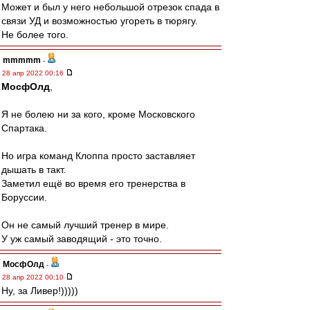
Может и был у него небольшой отрезок спада в
связи УД и возможностью угореть в тюрягу.
Не более того.
mmmmm
-
28 апр 2022 00:16
МосфОлд
,
Я не болею ни за кого, кроме Московского
Спартака.
Но игра команд Клоппа просто заставляет
дышать в такт.
Заметил ещё во время его тренерства в
Боруссии.
Он не самый лучший тренер в мире.
У уж самый заводящий - это точно.
МосфОлд
-
28 апр 2022 00:10
Ну, за Ливер!)))))