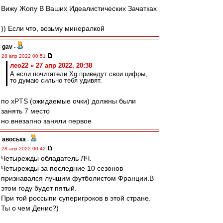
Вижу Жопу В Ваших Идеалистических Зачатках
)) Если что, возьму минералкой
gav
-
28 апр 2022 00:51
лео22 » 27 апр 2022, 20:38
А если почитатели Xg приведут свои цифры,
то думаю сильно тебя удивят.
по xPTS (ожидаемые очки) должны были
занять 7 место
но внезапно заняли первое
авоська
-
28 апр 2022 00:42
Четырежды обладатель ЛЧ.
Четырежды за последние 10 сезонов
признавался лучшим футболистом Франции.В
этом году будет пятый.
При той россыпи суперигроков в этой стране.
Ты о чем Денис?)