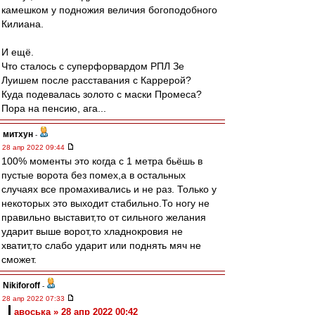
камешком у подножия величия богоподобного
Килиана.
И ещё.
Что сталось с суперфорвардом РПЛ Зе
Луишем после расставания с Каррерой?
Куда подевалась золото с маски Промеса?
Пора на пенсию, ага...
митхун
-
28 апр 2022 09:44
100% моменты это когда с 1 метра бьёшь в
пустые ворота без помех,а в остальных
случаях все промахивались и не раз. Только у
некоторых это выходит стабильно.То ногу не
правильно выставит,то от сильного желания
ударит выше ворот,то хладнокровия не
хватит,то слабо ударит или поднять мяч не
сможет.
Nikiforoff
-
28 апр 2022 07:33
авоська » 28 апр 2022 00:42