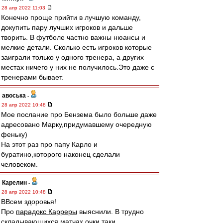
28 апр 2022 11:03
Конечно проще прийти в лучшую команду,
докупить пару лучших игроков и дальше
творить. В футболе частно важны нюансы и
мелкие детали. Сколько есть игроков которые
заиграли только у одного тренера, а других
местах ничего у них не получилось.Это даже с
тренерами бывает.
авоська
-
28 апр 2022 10:48
Мое послание про Бензема было больше даже
адресовано Марку,придумавшему очередную
феньку)
На этот раз про папу Карло и
буратино,которого наконец сделали
человеком.
Карелин
-
28 апр 2022 10:48
ВВсем здоровья!
Про
парадокс Карреры
выяснили. В трудно
складывающихся матчах очки таки