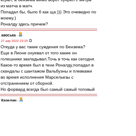
из матча в матч.
Попадал бы, было б как ща.))) Это очевидно по
моему.)
Роналду здесь причем?
авоська
-
27 апр 2022 23:25
Откуда у вас такие суждения по Бензема?
Еще в Лионе охуевал от того какие он
голешники закладывал.Точь в точь как сегодня.
Какое-то время был в тени Роналду,попадал в
скандалы с шантажом Вальбуэны и плевками
во время исполнения Марсельезы с
отстранением от сборной.
Но форвард всегда был самый самый топовый
Карелин
-
27 апр 2022 22:59
Пока ничего не выходит против вязкой и
колючей тактики "Вильярреала". Надо бить, как
Тияго А., и грузить на Конате со стандартов.
Или залетит, или амбал продавит.