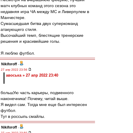
матч клубных команд этого сезона это
недавняя игра ЧА между МС и Ливерпулем в
Манчестере.
Сумасшедшая битва двух суперкоманд
атакующего стиля.
Высочайший темп, блестящие тренерские
решения и красивейшие голы.
Я люблю футбол.
Nikiforoff
-
27 апр 2022 23:56
авоська » 27 апр 2022 23:40
большУю часть карьеры, подменного
наконечника! Почему, читай выше.
Я видел сам. Тогда мне еще был интересен
футбол.
Тут в россыпь смайлы.
Nikiforoff
-
27 апр 2022 23:50