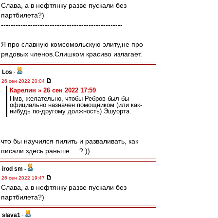
Слава, а в нефтянку разве пускали без
партбилета?)
--------------------------------------------------
Я про славную комсомольскую элиту,не про
рядовых членов.Слишком красиво излагает.
Los
-
26 сен 2022 20:04
Карелин » 26 сен 2022 17:59
Нмв, желательно, чтобы Ребров был бы
официально назначен помощником (или как-
нибудь по-другому должность) Эшуорта.
что бы научился пилить и разваливать, как
писали здесь раньше ... ? ))
irod sm
-
26 сен 2022 19:47
Слава, а в нефтянку разве пускали без
партбилета?)
slava1
-