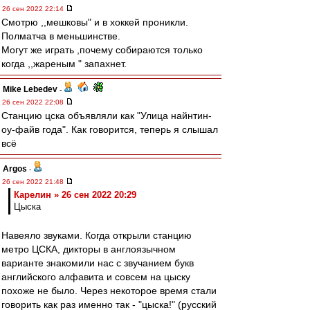
26 сен 2022 22:14
Смотрю ,,мешковы" и в хоккей проникли.
Полматча в меньшинстве.
Могут же играть ,почему собираются только
когда ,,жареным " запахнет.
Mike Lebedev
-
26 сен 2022 22:08
Станцию цска объявляли как "Улица найнтин-
оу-файв года". Как говорится, теперь я слышал
всё
Argos
-
26 сен 2022 21:48
Карелин » 26 сен 2022 20:29
Цыска
Навеяло звуками. Когда открыли станцию
метро ЦСКА, дикторы в англоязычном
варианте знакомили нас с звучанием букв
английского алфавита и совсем на цыску
похоже не было. Через некоторое время стали
говорить как раз именно так - "цыска!" (русский