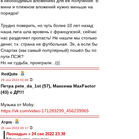
в необходимых вложениях для её получения. В
мини и пляжном вложений нужно меньше на
порядок!
Трудно поверить, но чуть более 10 лет назад
наша лига шла вровень с французской, сейчас
нас разделяет пропасть! Не нашли мы столько
денег, т.к. страна не футбольная. Эх, а если бы
Спартак (как самый популярный) пошёл бы по
пути ПСЖ?
Но не судьба, проиграли...(((
RedQuite
-
26 сен 2022 01:46
Петра pete_da_1st (57), Максима MaxFactor
(43) с ДР!!!
Музыка от Moby:
https://vk.com/video-171283299_456239965
Argos
-
26 сен 2022 00:17
Леонидыч » 24 сен 2022 23:38