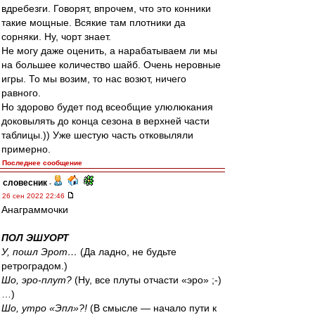
вдребезги. Говорят, впрочем, что это конники
такие мощные. Всякие там плотники да
сорняки. Ну, чорт знает.
Не могу даже оценить, а нарабатываем ли мы
на большее количество шайб. Очень неровные
игры. То мы возим, то нас возют, ничего
равного.
Но здорово будет под всеобщие улюлюкания
доковылять до конца сезона в верхней части
таблицы.)) Уже шестую часть отковыляли
примерно.
Последнее сообщение
словесник
-
26 сен 2022 22:46
Анаграммочки
ПОЛ ЭШУОРТ
У, пошл Эрот…
(Да ладно, не будьте
ретроградом.)
Шо, эро-плут?
(Ну, все плуты отчасти «эро» ;-)
…)
Шо, утро «Эпл»?!
(В смысле — начало пути к