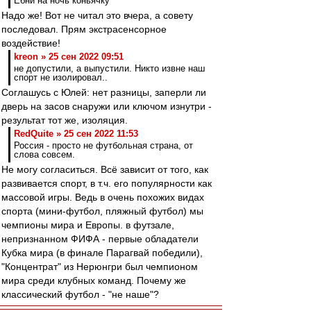
Ебни на ночь коньячку
Надо же! Вот не читал это вчера, а совету
последовал. Прям экстрасенсорное
воздействие!
kreon » 25 сен 2022 09:51
не допустили, а выпустили. Никто извне наш
спорт не изолировал..
Соглашусь с Юлей: нет разницы, заперли ли
дверь на засов снаружи или ключом изнутри -
результат тот же, изоляция.
RedQuite » 25 сен 2022 11:53
Россия - просто не футбольная страна, от
слова совсем.
Не могу согласиться. Всё зависит от того, как
развивается спорт, в т.ч. его популярности как
массовой игры. Ведь в очень похожих видах
спорта (мини-футбол, пляжный футбол) мы
чемпионы мира и Европы. в футзале,
непризнанном ФИФА - первые обладатели
Кубка мира (в финале Парагвай победили),
"Концентрат" из Нерюнгри был чемпионом
мира среди клубных команд. Почему же
классический футбол - "не наше"?