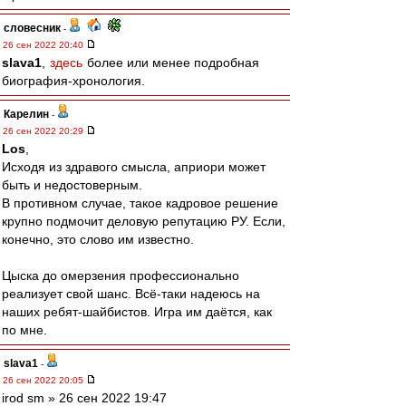
словесник
-
26 сен 2022 20:40
slava1
,
здесь
более или менее подробная
биография-хронология.
Карелин
-
26 сен 2022 20:29
Los
,
Исходя из здравого смысла, априори может
быть и недостоверным.
В противном случае, такое кадровое решение
крупно подмочит деловую репутацию РУ. Если,
конечно, это слово им известно.
Цыска до омерзения профессионально
реализует свой шанс. Всё-таки надеюсь на
наших ребят-шайбистов. Игра им даётся, как
по мне.
slava1
-
26 сен 2022 20:05
irod sm » 26 сен 2022 19:47