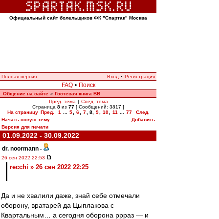
Официальный сайт болельщиков ФК "Спартак" Москва
Полная версия
Вход
•
Регистрация
FAQ
•
Поиск
Общение на сайте
Гостевая книга ВВ
»
Пред. тема
|
След. тема
Страница
8
из
77
[ Сообщений: 3817 ]
На страницу
Пред.
1
...
5
,
6
,
7
,
8
,
9
,
10
,
11
...
77
След.
Начать новую тему
Добавить
Версия для печати
01.09.2022 - 30.09.2022
dr. noormann
-
26 сен 2022 22:53
recchi » 26 сен 2022 22:25
Да и не хвалили даже, знай себе отмечали
оборону, вратарей да Цыплакова с
Квартальным… а сегодня оборона ррраз — и