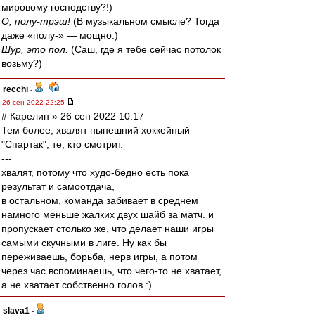
мировому господству?!)
О, полу-трэш!
(В музыкальном смысле? Тогда
даже «полу-» — мощно.)
Шур, это пол.
(Саш, где я тебе сейчас потолок
возьму?)
recchi
-
26 сен 2022 22:25
# Карелин » 26 сен 2022 10:17
Тем более, хвалят нынешний хоккейный
"Спартак", те, кто смотрит.
---
хвалят, потому что худо-бедно есть пока
результат и самоотдача,
в остальном, команда забивает в среднем
намного меньше жалких двух шайб за матч. и
пропускает столько же, что делает наши игры
самыми скучными в лиге. Ну как бы
переживаешь, борьба, нерв игры, а потом
через час вспоминаешь, что чего-то не хватает,
а не хватает собственно голов :)
slava1
-