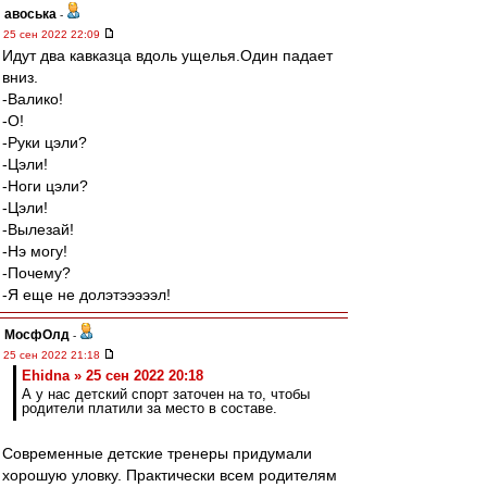
авоська
-
25 сен 2022 22:09
Идут два кавказца вдоль ущелья.Один падает
вниз.
-Валико!
-О!
-Руки цэли?
-Цэли!
-Ноги цэли?
-Цэли!
-Вылезай!
-Нэ могу!
-Почему?
-Я еще не долэтэээээл!
МосфОлд
-
25 сен 2022 21:18
Ehidna » 25 сен 2022 20:18
А у нас детский спорт заточен на то, чтобы
родители платили за место в составе.
Современные детские тренеры придумали
хорошую уловку. Практически всем родителям