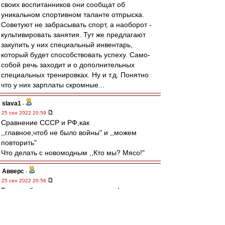
своих воспитанников они сообщат об
уникальном спортивном таланте отпрыска.
Советуют не забрасывать спорт, а наоборот -
культивировать занятия. Тут же предлагают
закупить у них специальный инвентарь,
который будет способствовать успеху. Само-
собой речь заходит и о дополнительных
специальных тренировках. Ну и т.д. Понятно
что у них зарплаты скромные...
slava1
-
25 сен 2022 20:59
Cравнение СССР и РФ,как
,,главное,чтоб не было войны" и ,,можем
повторить"
Что делать с новомодным ,,Кто мы? Мясо!"
Авверс
-
25 сен 2022 20:56
Тучки небесные, вечные странники!
Степью лазурною, цепью жемчужною
Мчитесь вы, будто как я же, изгнанники
С милого севера в сторону южную.