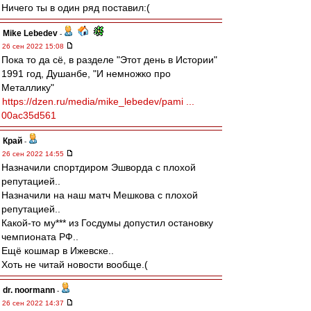
Ничего ты в один ряд поставил:(
Mike Lebedev
-
26 сен 2022 15:08
Пока то да сё, в разделе "Этот день в Истории"
1991 год, Душанбе, "И немножко про
Металлику"
https://dzen.ru/media/mike_lebedev/pami ...
00ac35d561
Край
-
26 сен 2022 14:55
Назначили спортдиром Эшворда с плохой
репутацией..
Назначили на наш матч Мешкова с плохой
репутацией..
Какой-то му*** из Госдумы допустил остановку
чемпионата РФ..
Ещё кошмар в Ижевске..
Хоть не читай новости вообще.(
dr. noormann
-
26 сен 2022 14:37