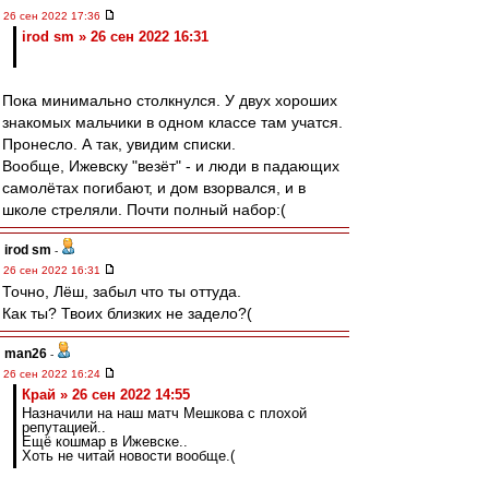
26 сен 2022 17:36
irod sm » 26 сен 2022 16:31
Пока минимально столкнулся. У двух хороших
знакомых мальчики в одном классе там учатся.
Пронесло. А так, увидим списки.
Вообще, Ижевску "везёт" - и люди в падающих
самолётах погибают, и дом взорвался, и в
школе стреляли. Почти полный набор:(
irod sm
-
26 сен 2022 16:31
Точно, Лёш, забыл что ты оттуда.
Как ты? Твоих близких не задело?(
man26
-
26 сен 2022 16:24
Край » 26 сен 2022 14:55
Назначили на наш матч Мешкова с плохой
репутацией..
Ещё кошмар в Ижевске..
Хоть не читай новости вообще.(