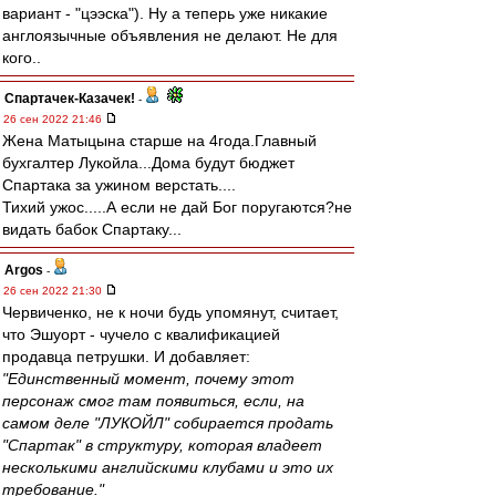
вариант - "цээска"). Ну а теперь уже никакие
англоязычные объявления не делают. Не для
кого..
Спартачек-Казачек!
-
26 сен 2022 21:46
Жена Матыцына старше на 4года.Главный
бухгалтер Лукойла...Дома будут бюджет
Спартака за ужином верстать....
Тихий ужос.....А если не дай Бог поругаются?не
видать бабок Спартаку...
Argos
-
26 сен 2022 21:30
Червиченко, не к ночи будь упомянут, считает,
что Эшуорт - чучело с квалификацией
продавца петрушки. И добавляет:
"Единственный момент, почему этот
персонаж смог там появиться, если, на
самом деле "ЛУКОЙЛ" собирается продать
"Спартак" в структуру, которая владеет
несколькими английскими клубами и это их
требование."