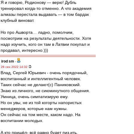
Я и говорю, Родионову — верю! Дубль
тренировал когда-то отменно. А что академия
алмазы перестала выдавать — в том бардак
клубный виноват.
Но про Ашворта… ладно, помолчим,
посмотрим на результаты деятельности. Хотя
надо изучить, кого он там в Латвии покупал и
продавал, интересно.)))
irod sm
-
26 сен 2022 14:32
Влад, Сергей Юрьевич - очень порядочный,
воспитанный и интеллигентный человек.
Таких сейчас не делают(с) Паниковский.
Знаю из личного, не сиюминутного общения.
Умница, очень симпатизирую ему.
Но он увы, не из той когорты напористых
менеджеров, которые нам нужны.
Он сейчас на том месте, каком надо. На
воспитании молодых.
А кто пришёл- всё равно будет пиз.ить.