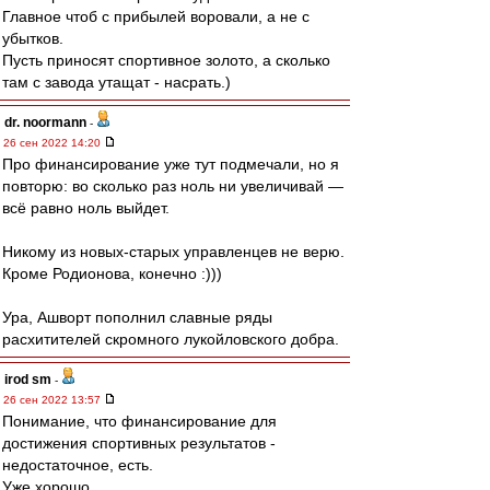
Главное чтоб с прибылей воровали, а не с
убытков.
Пусть приносят спортивное золото, а сколько
там с завода утащат - насрать.)
dr. noormann
-
26 сен 2022 14:20
Про финансирование уже тут подмечали, но я
повторю: во сколько раз ноль ни увеличивай —
всё равно ноль выйдет.
Никому из новых-старых управленцев не верю.
Кроме Родионова, конечно :)))
Ура, Ашворт пополнил славные ряды
расхитителей скромного лукойловского добра.
irod sm
-
26 сен 2022 13:57
Понимание, что финансирование для
достижения спортивных результатов -
недостаточное, есть.
Уже хорошо.