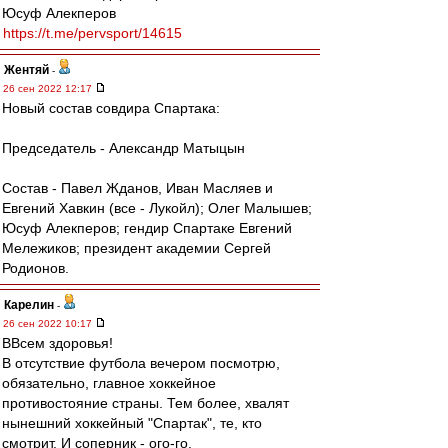
Юсуф Алекперов
https://t.me/pervsport/14615
Жентяй
-
26 сен 2022 12:17
Новый состав совдира Спартака:
Председатель - Александр Матыцын
Состав - Павел Жданов, Иван Масляев и
Евгений Хавкин (все - Лукойл); Олег Малышев;
Юсуф Алекперов; гендир Спартаке Евгений
Мележиков; президент академии Сергей
Родионов.
Карелин
-
26 сен 2022 10:17
ВВсем здоровья!
В отсутствие футбола вечером посмотрю,
обязательно, главное хоккейное
противостояние страны. Тем более, хвалят
нынешний хоккейный "Спартак", те, кто
смотрит. И соперник - ого-го.