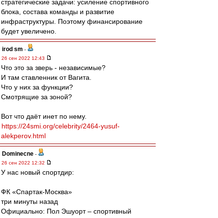
стратегические задачи: усиление спортивного
блока, состава команды и развитие
инфраструктуры. Поэтому финансирование
будет увеличено.
irod sm
-
26 сен 2022 12:43
Что это за зверь - независимые?
И там ставленник от Вагита.
Что у них за функции?
Смотрящие за зоной?
Вот что даёт инет по нему.
https://24smi.org/celebrity/2464-yusuf-
alekperov.html
Dominecne
-
26 сен 2022 12:32
У нас новый спортдир:
ФК «Спартак-Москва»
три минуты назад
Официально: Пол Эшуорт – спортивный