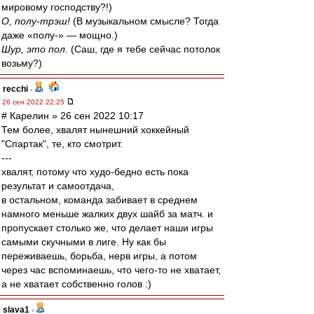
мировому господству?!)
О, полу-трэш!
(В музыкальном смысле? Тогда
даже «полу-» — мощно.)
Шур, это пол.
(Саш, где я тебе сейчас потолок
возьму?)
recchi
-
26 сен 2022 22:25
# Карелин » 26 сен 2022 10:17
Тем более, хвалят нынешний хоккейный
"Спартак", те, кто смотрит.
---
хвалят, потому что худо-бедно есть пока
результат и самоотдача,
в остальном, команда забивает в среднем
намного меньше жалких двух шайб за матч. и
пропускает столько же, что делает наши игры
самыми скучными в лиге. Ну как бы
переживаешь, борьба, нерв игры, а потом
через час вспоминаешь, что чего-то не хватает,
а не хватает собственно голов :)
slava1
-