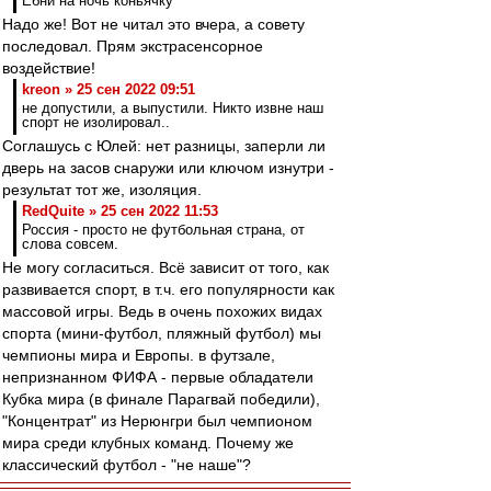
Ебни на ночь коньячку
Надо же! Вот не читал это вчера, а совету
последовал. Прям экстрасенсорное
воздействие!
kreon » 25 сен 2022 09:51
не допустили, а выпустили. Никто извне наш
спорт не изолировал..
Соглашусь с Юлей: нет разницы, заперли ли
дверь на засов снаружи или ключом изнутри -
результат тот же, изоляция.
RedQuite » 25 сен 2022 11:53
Россия - просто не футбольная страна, от
слова совсем.
Не могу согласиться. Всё зависит от того, как
развивается спорт, в т.ч. его популярности как
массовой игры. Ведь в очень похожих видах
спорта (мини-футбол, пляжный футбол) мы
чемпионы мира и Европы. в футзале,
непризнанном ФИФА - первые обладатели
Кубка мира (в финале Парагвай победили),
"Концентрат" из Нерюнгри был чемпионом
мира среди клубных команд. Почему же
классический футбол - "не наше"?