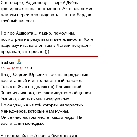
Я и говорю, Родионову — верю! Дубль
тренировал когда-то отменно. А что академия
алмазы перестала выдавать — в том бардак
клубный виноват.
Но про Ашворта… ладно, помолчим,
посмотрим на результаты деятельности. Хотя
надо изучить, кого он там в Латвии покупал и
продавал, интересно.)))
irod sm
-
26 сен 2022 14:32
Влад, Сергей Юрьевич - очень порядочный,
воспитанный и интеллигентный человек.
Таких сейчас не делают(с) Паниковский.
Знаю из личного, не сиюминутного общения.
Умница, очень симпатизирую ему.
Но он увы, не из той когорты напористых
менеджеров, которые нам нужны.
Он сейчас на том месте, каком надо. На
воспитании молодых.
А кто пришёл- всё равно будет пиз.ить.