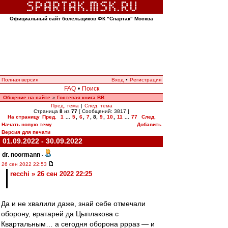
Официальный сайт болельщиков ФК "Спартак" Москва
Полная версия
Вход
•
Регистрация
FAQ
•
Поиск
Общение на сайте
Гостевая книга ВВ
»
Пред. тема
|
След. тема
Страница
8
из
77
[ Сообщений: 3817 ]
На страницу
Пред.
1
...
5
,
6
,
7
,
8
,
9
,
10
,
11
...
77
След.
Начать новую тему
Добавить
Версия для печати
01.09.2022 - 30.09.2022
dr. noormann
-
26 сен 2022 22:53
recchi » 26 сен 2022 22:25
Да и не хвалили даже, знай себе отмечали
оборону, вратарей да Цыплакова с
Квартальным… а сегодня оборона ррраз — и