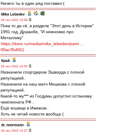
Ничего ты в один ряд поставил:(
Mike Lebedev
-
26 сен 2022 15:08
Пока то да сё, в разделе "Этот день в Истории"
1991 год, Душанбе, "И немножко про
Металлику"
https://dzen.ru/media/mike_lebedev/pami ...
00ac35d561
Край
-
26 сен 2022 14:55
Назначили спортдиром Эшворда с плохой
репутацией..
Назначили на наш матч Мешкова с плохой
репутацией..
Какой-то му*** из Госдумы допустил остановку
чемпионата РФ..
Ещё кошмар в Ижевске..
Хоть не читай новости вообще.(
dr. noormann
-
26 сен 2022 14:37