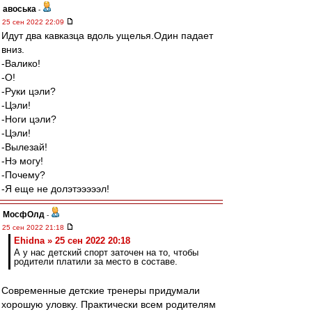
авоська
-
25 сен 2022 22:09
Идут два кавказца вдоль ущелья.Один падает
вниз.
-Валико!
-О!
-Руки цэли?
-Цэли!
-Ноги цэли?
-Цэли!
-Вылезай!
-Нэ могу!
-Почему?
-Я еще не долэтэээээл!
МосфОлд
-
25 сен 2022 21:18
Ehidna » 25 сен 2022 20:18
А у нас детский спорт заточен на то, чтобы
родители платили за место в составе.
Современные детские тренеры придумали
хорошую уловку. Практически всем родителям