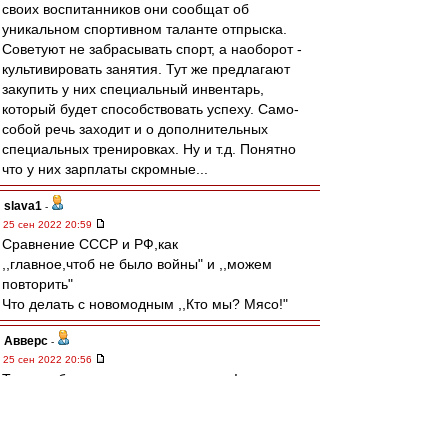
своих воспитанников они сообщат об
уникальном спортивном таланте отпрыска.
Советуют не забрасывать спорт, а наоборот -
культивировать занятия. Тут же предлагают
закупить у них специальный инвентарь,
который будет способствовать успеху. Само-
собой речь заходит и о дополнительных
специальных тренировках. Ну и т.д. Понятно
что у них зарплаты скромные...
slava1
-
25 сен 2022 20:59
Cравнение СССР и РФ,как
,,главное,чтоб не было войны" и ,,можем
повторить"
Что делать с новомодным ,,Кто мы? Мясо!"
Авверс
-
25 сен 2022 20:56
Тучки небесные, вечные странники!
Степью лазурною, цепью жемчужною
Мчитесь вы, будто как я же, изгнанники
С милого севера в сторону южную.