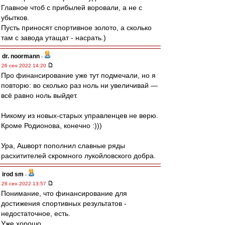
Главное чтоб с прибылей воровали, а не с
убытков.
Пусть приносят спортивное золото, а сколько
там с завода утащат - насрать.)
dr. noormann
-
26 сен 2022 14:20
Про финансирование уже тут подмечали, но я
повторю: во сколько раз ноль ни увеличивай —
всё равно ноль выйдет.
Никому из новых-старых управленцев не верю.
Кроме Родионова, конечно :)))
Ура, Ашворт пополнил славные ряды
расхитителей скромного лукойловского добра.
irod sm
-
26 сен 2022 13:57
Понимание, что финансирование для
достижения спортивных результатов -
недостаточное, есть.
Уже хорошо.