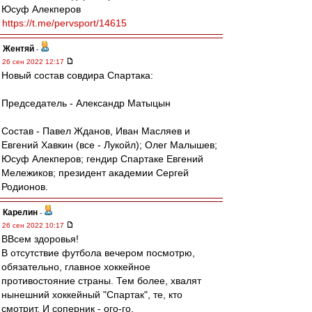
Юсуф Алекперов
https://t.me/pervsport/14615
Жентяй
-
26 сен 2022 12:17
Новый состав совдира Спартака:
Председатель - Александр Матыцын
Состав - Павел Жданов, Иван Масляев и
Евгений Хавкин (все - Лукойл); Олег Малышев;
Юсуф Алекперов; гендир Спартаке Евгений
Мележиков; президент академии Сергей
Родионов.
Карелин
-
26 сен 2022 10:17
ВВсем здоровья!
В отсутствие футбола вечером посмотрю,
обязательно, главное хоккейное
противостояние страны. Тем более, хвалят
нынешний хоккейный "Спартак", те, кто
смотрит. И соперник - ого-го.