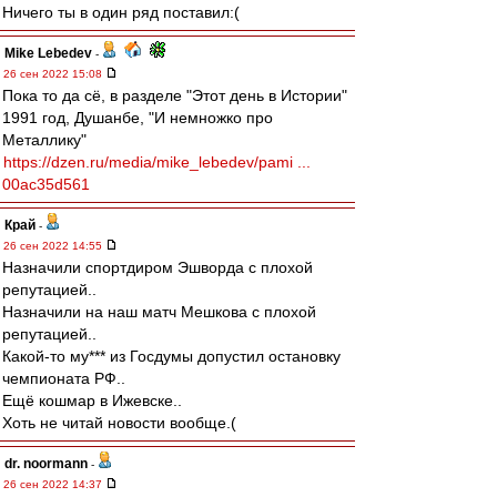
Ничего ты в один ряд поставил:(
Mike Lebedev
-
26 сен 2022 15:08
Пока то да сё, в разделе "Этот день в Истории"
1991 год, Душанбе, "И немножко про
Металлику"
https://dzen.ru/media/mike_lebedev/pami ...
00ac35d561
Край
-
26 сен 2022 14:55
Назначили спортдиром Эшворда с плохой
репутацией..
Назначили на наш матч Мешкова с плохой
репутацией..
Какой-то му*** из Госдумы допустил остановку
чемпионата РФ..
Ещё кошмар в Ижевске..
Хоть не читай новости вообще.(
dr. noormann
-
26 сен 2022 14:37