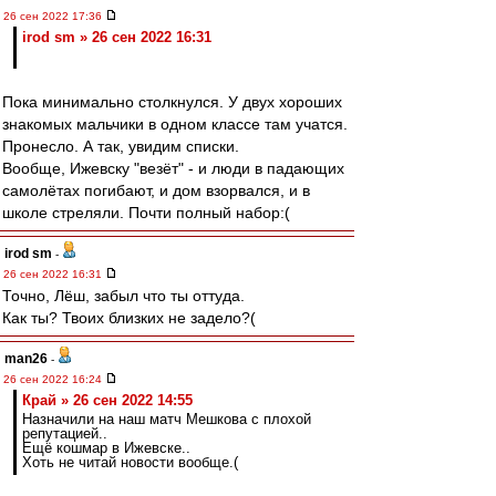
26 сен 2022 17:36
irod sm » 26 сен 2022 16:31
Пока минимально столкнулся. У двух хороших
знакомых мальчики в одном классе там учатся.
Пронесло. А так, увидим списки.
Вообще, Ижевску "везёт" - и люди в падающих
самолётах погибают, и дом взорвался, и в
школе стреляли. Почти полный набор:(
irod sm
-
26 сен 2022 16:31
Точно, Лёш, забыл что ты оттуда.
Как ты? Твоих близких не задело?(
man26
-
26 сен 2022 16:24
Край » 26 сен 2022 14:55
Назначили на наш матч Мешкова с плохой
репутацией..
Ещё кошмар в Ижевске..
Хоть не читай новости вообще.(