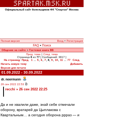
Официальный сайт болельщиков ФК "Спартак" Москва
Полная версия
Вход
•
Регистрация
FAQ
•
Поиск
Общение на сайте
Гостевая книга ВВ
»
Пред. тема
|
След. тема
Страница
8
из
77
[ Сообщений: 3817 ]
На страницу
Пред.
1
...
5
,
6
,
7
,
8
,
9
,
10
,
11
...
77
След.
Начать новую тему
Добавить
Версия для печати
01.09.2022 - 30.09.2022
dr. noormann
-
26 сен 2022 22:53
recchi » 26 сен 2022 22:25
Да и не хвалили даже, знай себе отмечали
оборону, вратарей да Цыплакова с
Квартальным… а сегодня оборона ррраз — и