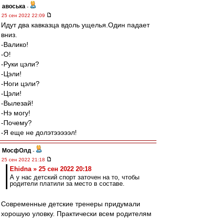
авоська
-
25 сен 2022 22:09
Идут два кавказца вдоль ущелья.Один падает
вниз.
-Валико!
-О!
-Руки цэли?
-Цэли!
-Ноги цэли?
-Цэли!
-Вылезай!
-Нэ могу!
-Почему?
-Я еще не долэтэээээл!
МосфОлд
-
25 сен 2022 21:18
Ehidna » 25 сен 2022 20:18
А у нас детский спорт заточен на то, чтобы
родители платили за место в составе.
Современные детские тренеры придумали
хорошую уловку. Практически всем родителям