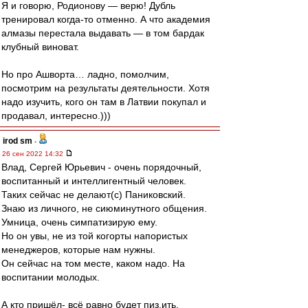
Я и говорю, Родионову — верю! Дубль
тренировал когда-то отменно. А что академия
алмазы перестала выдавать — в том бардак
клубный виноват.
Но про Ашворта… ладно, помолчим,
посмотрим на результаты деятельности. Хотя
надо изучить, кого он там в Латвии покупал и
продавал, интересно.)))
irod sm
-
26 сен 2022 14:32
Влад, Сергей Юрьевич - очень порядочный,
воспитанный и интеллигентный человек.
Таких сейчас не делают(с) Паниковский.
Знаю из личного, не сиюминутного общения.
Умница, очень симпатизирую ему.
Но он увы, не из той когорты напористых
менеджеров, которые нам нужны.
Он сейчас на том месте, каком надо. На
воспитании молодых.
А кто пришёл- всё равно будет пиз.ить.