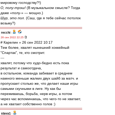
мировому господству?!)
О, полу-трэш!
(В музыкальном смысле? Тогда
даже «полу-» — мощно.)
Шур, это пол.
(Саш, где я тебе сейчас потолок
возьму?)
recchi
-
26 сен 2022 22:25
# Карелин » 26 сен 2022 10:17
Тем более, хвалят нынешний хоккейный
"Спартак", те, кто смотрит.
---
хвалят, потому что худо-бедно есть пока
результат и самоотдача,
в остальном, команда забивает в среднем
намного меньше жалких двух шайб за матч. и
пропускает столько же, что делает наши игры
самыми скучными в лиге. Ну как бы
переживаешь, борьба, нерв игры, а потом
через час вспоминаешь, что чего-то не хватает,
а не хватает собственно голов :)
slava1
-