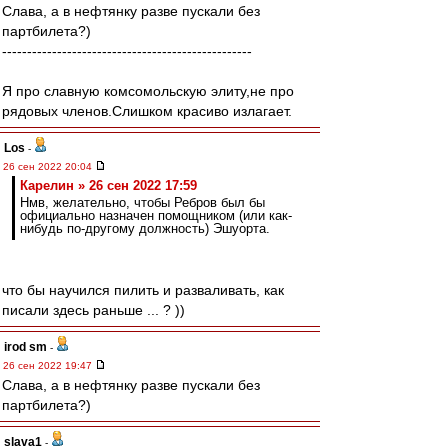
Слава, а в нефтянку разве пускали без
партбилета?)
--------------------------------------------------
Я про славную комсомольскую элиту,не про
рядовых членов.Слишком красиво излагает.
Los
-
26 сен 2022 20:04
Карелин » 26 сен 2022 17:59
Нмв, желательно, чтобы Ребров был бы
официально назначен помощником (или как-
нибудь по-другому должность) Эшуорта.
что бы научился пилить и разваливать, как
писали здесь раньше ... ? ))
irod sm
-
26 сен 2022 19:47
Слава, а в нефтянку разве пускали без
партбилета?)
slava1
-