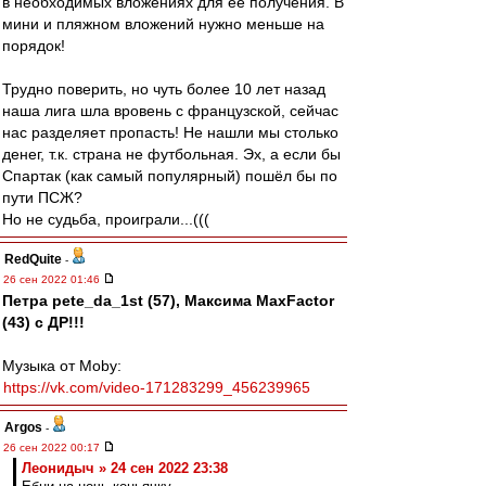
в необходимых вложениях для её получения. В
мини и пляжном вложений нужно меньше на
порядок!
Трудно поверить, но чуть более 10 лет назад
наша лига шла вровень с французской, сейчас
нас разделяет пропасть! Не нашли мы столько
денег, т.к. страна не футбольная. Эх, а если бы
Спартак (как самый популярный) пошёл бы по
пути ПСЖ?
Но не судьба, проиграли...(((
RedQuite
-
26 сен 2022 01:46
Петра pete_da_1st (57), Максима MaxFactor
(43) с ДР!!!
Музыка от Moby:
https://vk.com/video-171283299_456239965
Argos
-
26 сен 2022 00:17
Леонидыч » 24 сен 2022 23:38