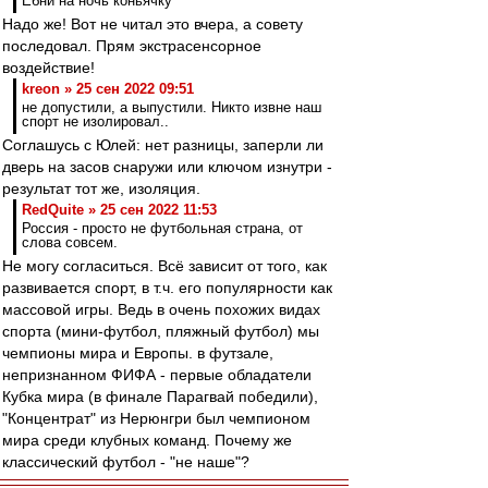
Ебни на ночь коньячку
Надо же! Вот не читал это вчера, а совету
последовал. Прям экстрасенсорное
воздействие!
kreon » 25 сен 2022 09:51
не допустили, а выпустили. Никто извне наш
спорт не изолировал..
Соглашусь с Юлей: нет разницы, заперли ли
дверь на засов снаружи или ключом изнутри -
результат тот же, изоляция.
RedQuite » 25 сен 2022 11:53
Россия - просто не футбольная страна, от
слова совсем.
Не могу согласиться. Всё зависит от того, как
развивается спорт, в т.ч. его популярности как
массовой игры. Ведь в очень похожих видах
спорта (мини-футбол, пляжный футбол) мы
чемпионы мира и Европы. в футзале,
непризнанном ФИФА - первые обладатели
Кубка мира (в финале Парагвай победили),
"Концентрат" из Нерюнгри был чемпионом
мира среди клубных команд. Почему же
классический футбол - "не наше"?