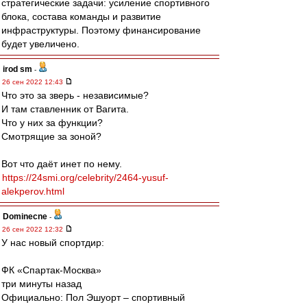
стратегические задачи: усиление спортивного
блока, состава команды и развитие
инфраструктуры. Поэтому финансирование
будет увеличено.
irod sm
-
26 сен 2022 12:43
Что это за зверь - независимые?
И там ставленник от Вагита.
Что у них за функции?
Смотрящие за зоной?
Вот что даёт инет по нему.
https://24smi.org/celebrity/2464-yusuf-
alekperov.html
Dominecne
-
26 сен 2022 12:32
У нас новый спортдир:
ФК «Спартак-Москва»
три минуты назад
Официально: Пол Эшуорт – спортивный