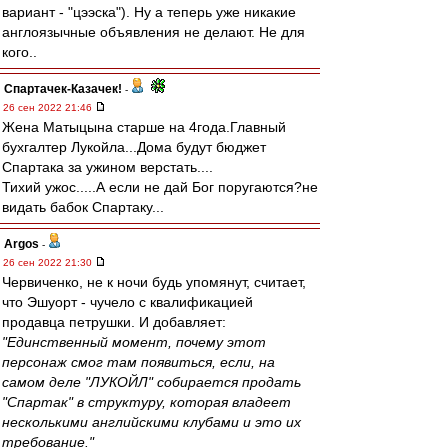
вариант - "цээска"). Ну а теперь уже никакие
англоязычные объявления не делают. Не для
кого..
Спартачек-Казачек!
-
26 сен 2022 21:46
Жена Матыцына старше на 4года.Главный
бухгалтер Лукойла...Дома будут бюджет
Спартака за ужином верстать....
Тихий ужос.....А если не дай Бог поругаются?не
видать бабок Спартаку...
Argos
-
26 сен 2022 21:30
Червиченко, не к ночи будь упомянут, считает,
что Эшуорт - чучело с квалификацией
продавца петрушки. И добавляет:
"Единственный момент, почему этот
персонаж смог там появиться, если, на
самом деле "ЛУКОЙЛ" собирается продать
"Спартак" в структуру, которая владеет
несколькими английскими клубами и это их
требование."