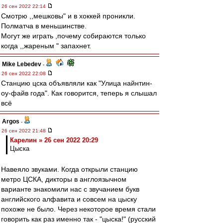
26 сен 2022 22:14
Смотрю ,,мешковы" и в хоккей проникли.
Полматча в меньшинстве.
Могут же играть ,почему собираются только
когда ,,жареным " запахнет.
Mike Lebedev
-
26 сен 2022 22:08
Станцию цска объявляли как "Улица найнтин-
оу-файв года". Как говорится, теперь я слышал
всё
Argos
-
26 сен 2022 21:48
Карелин » 26 сен 2022 20:29
Цыска
Навеяло звуками. Когда открыли станцию
метро ЦСКА, дикторы в англоязычном
варианте знакомили нас с звучанием букв
английского алфавита и совсем на цыску
похоже не было. Через некоторое время стали
говорить как раз именно так - "цыска!" (русский