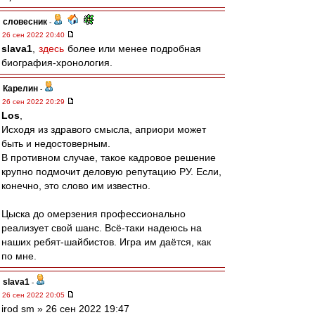
словесник
-
26 сен 2022 20:40
slava1
,
здесь
более или менее подробная
биография-хронология.
Карелин
-
26 сен 2022 20:29
Los
,
Исходя из здравого смысла, априори может
быть и недостоверным.
В противном случае, такое кадровое решение
крупно подмочит деловую репутацию РУ. Если,
конечно, это слово им известно.
Цыска до омерзения профессионально
реализует свой шанс. Всё-таки надеюсь на
наших ребят-шайбистов. Игра им даётся, как
по мне.
slava1
-
26 сен 2022 20:05
irod sm » 26 сен 2022 19:47