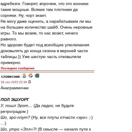
вдребезги. Говорят, впрочем, что это конники
такие мощные. Всякие там плотники да
сорняки. Ну, чорт знает.
Не могу даже оценить, а нарабатываем ли мы
на большее количество шайб. Очень неровные
игры. То мы возим, то нас возют, ничего
равного.
Но здорово будет под всеобщие улюлюкания
доковылять до конца сезона в верхней части
таблицы.)) Уже шестую часть отковыляли
примерно.
Последнее сообщение
словесник
-
26 сен 2022 22:46
Анаграммочки
ПОЛ ЭШУОРТ
У, пошл Эрот…
(Да ладно, не будьте
ретроградом.)
Шо, эро-плут?
(Ну, все плуты отчасти «эро» ;-)
…)
Шо, утро «Эпл»?!
(В смысле — начало пути к