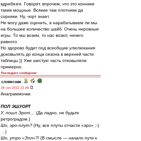
вдребезги. Говорят, впрочем, что это конники
такие мощные. Всякие там плотники да
сорняки. Ну, чорт знает.
Не могу даже оценить, а нарабатываем ли мы
на большее количество шайб. Очень неровные
игры. То мы возим, то нас возют, ничего
равного.
Но здорово будет под всеобщие улюлюкания
доковылять до конца сезона в верхней части
таблицы.)) Уже шестую часть отковыляли
примерно.
Последнее сообщение
словесник
-
26 сен 2022 22:46
Анаграммочки
ПОЛ ЭШУОРТ
У, пошл Эрот…
(Да ладно, не будьте
ретроградом.)
Шо, эро-плут?
(Ну, все плуты отчасти «эро» ;-)
…)
Шо, утро «Эпл»?!
(В смысле — начало пути к