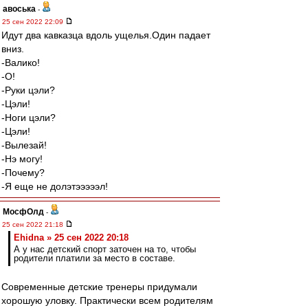
авоська
-
25 сен 2022 22:09
Идут два кавказца вдоль ущелья.Один падает
вниз.
-Валико!
-О!
-Руки цэли?
-Цэли!
-Ноги цэли?
-Цэли!
-Вылезай!
-Нэ могу!
-Почему?
-Я еще не долэтэээээл!
МосфОлд
-
25 сен 2022 21:18
Ehidna » 25 сен 2022 20:18
А у нас детский спорт заточен на то, чтобы
родители платили за место в составе.
Современные детские тренеры придумали
хорошую уловку. Практически всем родителям