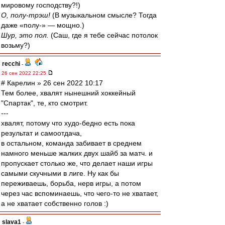
мировому господству?!)
О, полу-трэш!
(В музыкальном смысле? Тогда
даже «полу-» — мощно.)
Шур, это пол.
(Саш, где я тебе сейчас потолок
возьму?)
recchi
-
26 сен 2022 22:25
# Карелин » 26 сен 2022 10:17
Тем более, хвалят нынешний хоккейный
"Спартак", те, кто смотрит.
---
хвалят, потому что худо-бедно есть пока
результат и самоотдача,
в остальном, команда забивает в среднем
намного меньше жалких двух шайб за матч. и
пропускает столько же, что делает наши игры
самыми скучными в лиге. Ну как бы
переживаешь, борьба, нерв игры, а потом
через час вспоминаешь, что чего-то не хватает,
а не хватает собственно голов :)
slava1
-