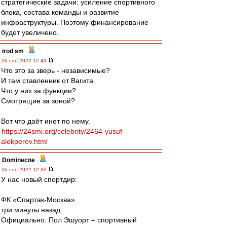
стратегические задачи: усиление спортивного
блока, состава команды и развитие
инфраструктуры. Поэтому финансирование
будет увеличено.
irod sm
-
26 сен 2022 12:43
Что это за зверь - независимые?
И там ставленник от Вагита.
Что у них за функции?
Смотрящие за зоной?
Вот что даёт инет по нему.
https://24smi.org/celebrity/2464-yusuf-
alekperov.html
Dominecne
-
26 сен 2022 12:32
У нас новый спортдир:
ФК «Спартак-Москва»
три минуты назад
Официально: Пол Эшуорт – спортивный