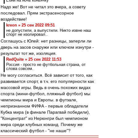
Ебни на ночь коньячку
Надо же! Вот не читал это вчера, а совету
последовал. Прям экстрасенсорное
воздействие!
kreon » 25 сен 2022 09:51
не допустили, а выпустили. Никто извне наш
спорт не изолировал..
Соглашусь с Юлей: нет разницы, заперли ли
дверь на засов снаружи или ключом изнутри -
результат тот же, изоляция.
RedQuite » 25 сен 2022 11:53
Россия - просто не футбольная страна, от
слова совсем.
Не могу согласиться. Всё зависит от того, как
развивается спорт, в т.ч. его популярности как
массовой игры. Ведь в очень похожих видах
спорта (мини-футбол, пляжный футбол) мы
чемпионы мира и Европы. в футзале,
непризнанном ФИФА - первые обладатели
Кубка мира (в финале Парагвай победили),
"Концентрат" из Нерюнгри был чемпионом
мира среди клубных команд. Почему же
классический футбол - "не наше"?