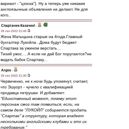
вариант - "цээска"). Ну а теперь уже никакие
англоязычные объявления не делают. Не для
кого..
Спартачек-Казачек!
-
26 сен 2022 21:46
Жена Матыцына старше на 4года.Главный
бухгалтер Лукойла...Дома будут бюджет
Спартака за ужином верстать....
Тихий ужос.....А если не дай Бог поругаются?не
видать бабок Спартаку...
Argos
-
26 сен 2022 21:30
Червиченко, не к ночи будь упомянут, считает,
что Эшуорт - чучело с квалификацией
продавца петрушки. И добавляет:
"Единственный момент, почему этот
персонаж смог там появиться, если, на
самом деле "ЛУКОЙЛ" собирается продать
"Спартак" в структуру, которая владеет
несколькими английскими клубами и это их
требование."