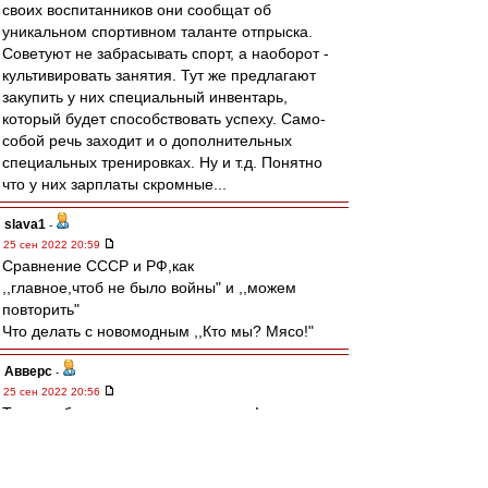
своих воспитанников они сообщат об
уникальном спортивном таланте отпрыска.
Советуют не забрасывать спорт, а наоборот -
культивировать занятия. Тут же предлагают
закупить у них специальный инвентарь,
который будет способствовать успеху. Само-
собой речь заходит и о дополнительных
специальных тренировках. Ну и т.д. Понятно
что у них зарплаты скромные...
slava1
-
25 сен 2022 20:59
Cравнение СССР и РФ,как
,,главное,чтоб не было войны" и ,,можем
повторить"
Что делать с новомодным ,,Кто мы? Мясо!"
Авверс
-
25 сен 2022 20:56
Тучки небесные, вечные странники!
Степью лазурною, цепью жемчужною
Мчитесь вы, будто как я же, изгнанники
С милого севера в сторону южную.