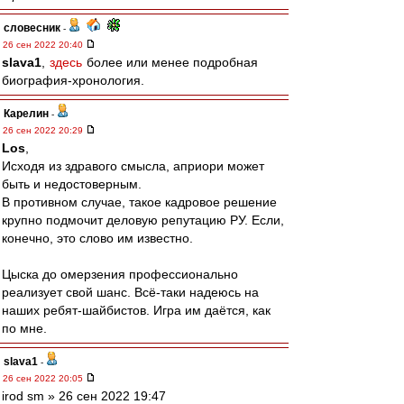
словесник
-
26 сен 2022 20:40
slava1
,
здесь
более или менее подробная
биография-хронология.
Карелин
-
26 сен 2022 20:29
Los
,
Исходя из здравого смысла, априори может
быть и недостоверным.
В противном случае, такое кадровое решение
крупно подмочит деловую репутацию РУ. Если,
конечно, это слово им известно.
Цыска до омерзения профессионально
реализует свой шанс. Всё-таки надеюсь на
наших ребят-шайбистов. Игра им даётся, как
по мне.
slava1
-
26 сен 2022 20:05
irod sm » 26 сен 2022 19:47