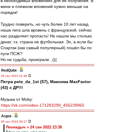
в необходимых вложениях для её получения. В
мини и пляжном вложений нужно меньше на
порядок!
Трудно поверить, но чуть более 10 лет назад
наша лига шла вровень с французской, сейчас
нас разделяет пропасть! Не нашли мы столько
денег, т.к. страна не футбольная. Эх, а если бы
Спартак (как самый популярный) пошёл бы по
пути ПСЖ?
Но не судьба, проиграли...(((
RedQuite
-
26 сен 2022 01:46
Петра pete_da_1st (57), Максима MaxFactor
(43) с ДР!!!
Музыка от Moby:
https://vk.com/video-171283299_456239965
Argos
-
26 сен 2022 00:17
Леонидыч » 24 сен 2022 23:38