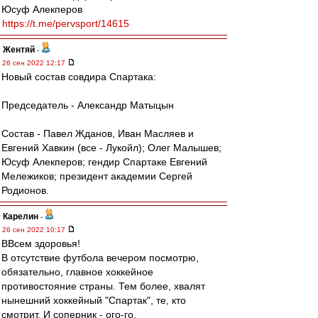
Юсуф Алекперов
https://t.me/pervsport/14615
Жентяй
-
26 сен 2022 12:17
Новый состав совдира Спартака:
Председатель - Александр Матыцын
Состав - Павел Жданов, Иван Масляев и
Евгений Хавкин (все - Лукойл); Олег Малышев;
Юсуф Алекперов; гендир Спартаке Евгений
Мележиков; президент академии Сергей
Родионов.
Карелин
-
26 сен 2022 10:17
ВВсем здоровья!
В отсутствие футбола вечером посмотрю,
обязательно, главное хоккейное
противостояние страны. Тем более, хвалят
нынешний хоккейный "Спартак", те, кто
смотрит. И соперник - ого-го.