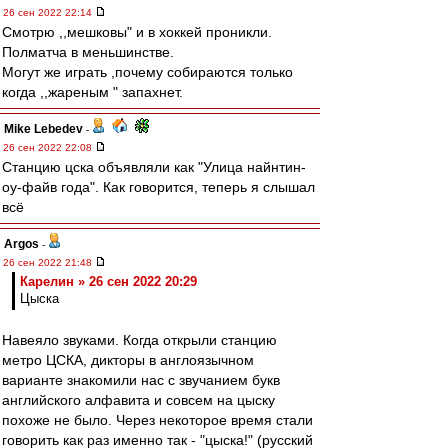
26 сен 2022 22:14
Смотрю ,,мешковы" и в хоккей проникли.
Полматча в меньшинстве.
Могут же играть ,почему собираются только
когда ,,жареным " запахнет.
Mike Lebedev
-
26 сен 2022 22:08
Станцию цска объявляли как "Улица найнтин-
оу-файв года". Как говорится, теперь я слышал
всё
Argos
-
26 сен 2022 21:48
Карелин » 26 сен 2022 20:29
Цыска
Навеяло звуками. Когда открыли станцию
метро ЦСКА, дикторы в англоязычном
варианте знакомили нас с звучанием букв
английского алфавита и совсем на цыску
похоже не было. Через некоторое время стали
говорить как раз именно так - "цыска!" (русский