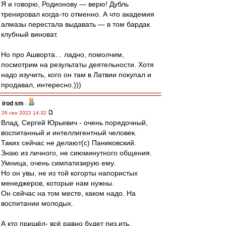
Я и говорю, Родионову — верю! Дубль
тренировал когда-то отменно. А что академия
алмазы перестала выдавать — в том бардак
клубный виноват.
Но про Ашворта… ладно, помолчим,
посмотрим на результаты деятельности. Хотя
надо изучить, кого он там в Латвии покупал и
продавал, интересно.)))
irod sm
-
26 сен 2022 14:32
Влад, Сергей Юрьевич - очень порядочный,
воспитанный и интеллигентный человек.
Таких сейчас не делают(с) Паниковский.
Знаю из личного, не сиюминутного общения.
Умница, очень симпатизирую ему.
Но он увы, не из той когорты напористых
менеджеров, которые нам нужны.
Он сейчас на том месте, каком надо. На
воспитании молодых.
А кто пришёл- всё равно будет пиз.ить.