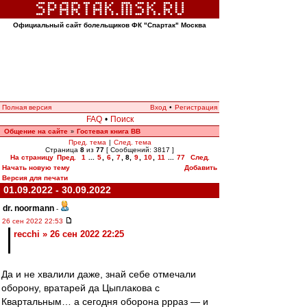
Официальный сайт болельщиков ФК "Спартак" Москва
Полная версия
Вход
•
Регистрация
FAQ
•
Поиск
Общение на сайте
Гостевая книга ВВ
»
Пред. тема
|
След. тема
Страница
8
из
77
[ Сообщений: 3817 ]
На страницу
Пред.
1
...
5
,
6
,
7
,
8
,
9
,
10
,
11
...
77
След.
Начать новую тему
Добавить
Версия для печати
01.09.2022 - 30.09.2022
dr. noormann
-
26 сен 2022 22:53
recchi » 26 сен 2022 22:25
Да и не хвалили даже, знай себе отмечали
оборону, вратарей да Цыплакова с
Квартальным… а сегодня оборона ррраз — и