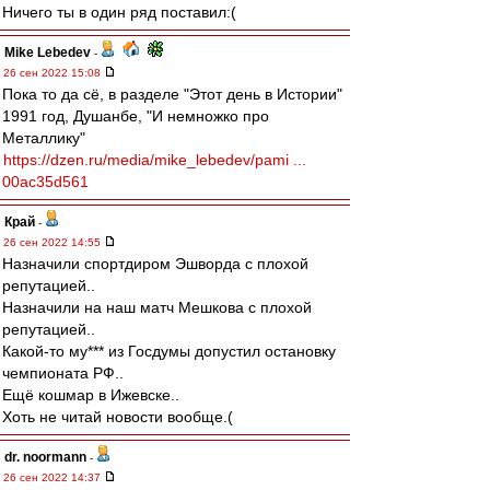
Ничего ты в один ряд поставил:(
Mike Lebedev
-
26 сен 2022 15:08
Пока то да сё, в разделе "Этот день в Истории"
1991 год, Душанбе, "И немножко про
Металлику"
https://dzen.ru/media/mike_lebedev/pami ...
00ac35d561
Край
-
26 сен 2022 14:55
Назначили спортдиром Эшворда с плохой
репутацией..
Назначили на наш матч Мешкова с плохой
репутацией..
Какой-то му*** из Госдумы допустил остановку
чемпионата РФ..
Ещё кошмар в Ижевске..
Хоть не читай новости вообще.(
dr. noormann
-
26 сен 2022 14:37