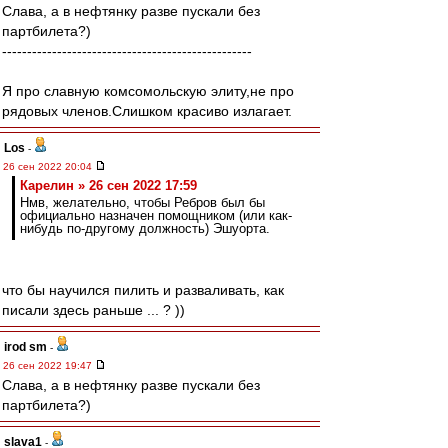
Слава, а в нефтянку разве пускали без
партбилета?)
--------------------------------------------------
Я про славную комсомольскую элиту,не про
рядовых членов.Слишком красиво излагает.
Los
-
26 сен 2022 20:04
Карелин » 26 сен 2022 17:59
Нмв, желательно, чтобы Ребров был бы
официально назначен помощником (или как-
нибудь по-другому должность) Эшуорта.
что бы научился пилить и разваливать, как
писали здесь раньше ... ? ))
irod sm
-
26 сен 2022 19:47
Слава, а в нефтянку разве пускали без
партбилета?)
slava1
-