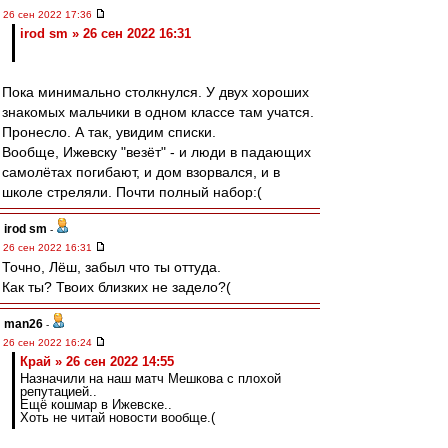
26 сен 2022 17:36
irod sm » 26 сен 2022 16:31
Пока минимально столкнулся. У двух хороших
знакомых мальчики в одном классе там учатся.
Пронесло. А так, увидим списки.
Вообще, Ижевску "везёт" - и люди в падающих
самолётах погибают, и дом взорвался, и в
школе стреляли. Почти полный набор:(
irod sm
-
26 сен 2022 16:31
Точно, Лёш, забыл что ты оттуда.
Как ты? Твоих близких не задело?(
man26
-
26 сен 2022 16:24
Край » 26 сен 2022 14:55
Назначили на наш матч Мешкова с плохой
репутацией..
Ещё кошмар в Ижевске..
Хоть не читай новости вообще.(