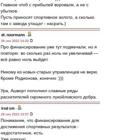
Главное чтоб с прибылей воровали, а не с
убытков.
Пусть приносят спортивное золото, а сколько
там с завода утащат - насрать.)
dr. noormann
-
26 сен 2022 14:20
Про финансирование уже тут подмечали, но я
повторю: во сколько раз ноль ни увеличивай —
всё равно ноль выйдет.
Никому из новых-старых управленцев не верю.
Кроме Родионова, конечно :)))
Ура, Ашворт пополнил славные ряды
расхитителей скромного лукойловского добра.
irod sm
-
26 сен 2022 13:57
Понимание, что финансирование для
достижения спортивных результатов -
недостаточное, есть.
Уже хорошо.