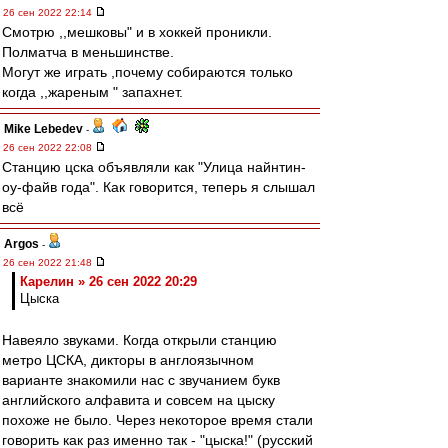
26 сен 2022 22:14
Смотрю ,,мешковы" и в хоккей проникли.
Полматча в меньшинстве.
Могут же играть ,почему собираются только
когда ,,жареным " запахнет.
Mike Lebedev
-
26 сен 2022 22:08
Станцию цска объявляли как "Улица найнтин-
оу-файв года". Как говорится, теперь я слышал
всё
Argos
-
26 сен 2022 21:48
Карелин » 26 сен 2022 20:29
Цыска
Навеяло звуками. Когда открыли станцию
метро ЦСКА, дикторы в англоязычном
варианте знакомили нас с звучанием букв
английского алфавита и совсем на цыску
похоже не было. Через некоторое время стали
говорить как раз именно так - "цыска!" (русский