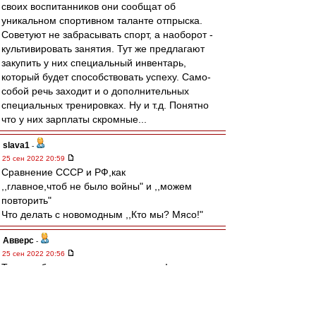
своих воспитанников они сообщат об
уникальном спортивном таланте отпрыска.
Советуют не забрасывать спорт, а наоборот -
культивировать занятия. Тут же предлагают
закупить у них специальный инвентарь,
который будет способствовать успеху. Само-
собой речь заходит и о дополнительных
специальных тренировках. Ну и т.д. Понятно
что у них зарплаты скромные...
slava1
-
25 сен 2022 20:59
Cравнение СССР и РФ,как
,,главное,чтоб не было войны" и ,,можем
повторить"
Что делать с новомодным ,,Кто мы? Мясо!"
Авверс
-
25 сен 2022 20:56
Тучки небесные, вечные странники!
Степью лазурною, цепью жемчужною
Мчитесь вы, будто как я же, изгнанники
С милого севера в сторону южную.