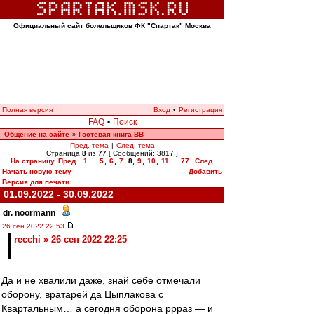
Официальный сайт болельщиков ФК "Спартак" Москва
Полная версия
Вход
•
Регистрация
FAQ
•
Поиск
Общение на сайте
Гостевая книга ВВ
»
Пред. тема
|
След. тема
Страница
8
из
77
[ Сообщений: 3817 ]
На страницу
Пред.
1
...
5
,
6
,
7
,
8
,
9
,
10
,
11
...
77
След.
Начать новую тему
Добавить
Версия для печати
01.09.2022 - 30.09.2022
dr. noormann
-
26 сен 2022 22:53
recchi » 26 сен 2022 22:25
Да и не хвалили даже, знай себе отмечали
оборону, вратарей да Цыплакова с
Квартальным… а сегодня оборона ррраз — и