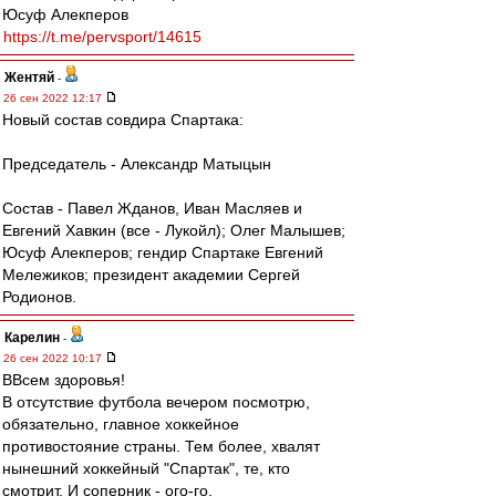
Юсуф Алекперов
https://t.me/pervsport/14615
Жентяй
-
26 сен 2022 12:17
Новый состав совдира Спартака:
Председатель - Александр Матыцын
Состав - Павел Жданов, Иван Масляев и
Евгений Хавкин (все - Лукойл); Олег Малышев;
Юсуф Алекперов; гендир Спартаке Евгений
Мележиков; президент академии Сергей
Родионов.
Карелин
-
26 сен 2022 10:17
ВВсем здоровья!
В отсутствие футбола вечером посмотрю,
обязательно, главное хоккейное
противостояние страны. Тем более, хвалят
нынешний хоккейный "Спартак", те, кто
смотрит. И соперник - ого-го.