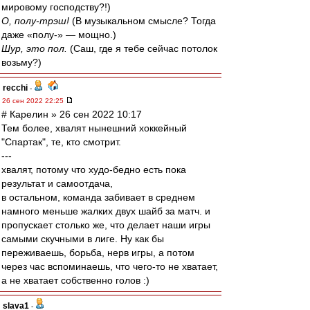
мировому господству?!)
О, полу-трэш!
(В музыкальном смысле? Тогда
даже «полу-» — мощно.)
Шур, это пол.
(Саш, где я тебе сейчас потолок
возьму?)
recchi
-
26 сен 2022 22:25
# Карелин » 26 сен 2022 10:17
Тем более, хвалят нынешний хоккейный
"Спартак", те, кто смотрит.
---
хвалят, потому что худо-бедно есть пока
результат и самоотдача,
в остальном, команда забивает в среднем
намного меньше жалких двух шайб за матч. и
пропускает столько же, что делает наши игры
самыми скучными в лиге. Ну как бы
переживаешь, борьба, нерв игры, а потом
через час вспоминаешь, что чего-то не хватает,
а не хватает собственно голов :)
slava1
-