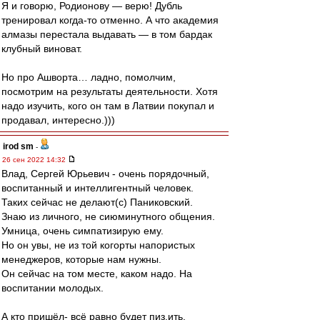
Я и говорю, Родионову — верю! Дубль
тренировал когда-то отменно. А что академия
алмазы перестала выдавать — в том бардак
клубный виноват.
Но про Ашворта… ладно, помолчим,
посмотрим на результаты деятельности. Хотя
надо изучить, кого он там в Латвии покупал и
продавал, интересно.)))
irod sm
-
26 сен 2022 14:32
Влад, Сергей Юрьевич - очень порядочный,
воспитанный и интеллигентный человек.
Таких сейчас не делают(с) Паниковский.
Знаю из личного, не сиюминутного общения.
Умница, очень симпатизирую ему.
Но он увы, не из той когорты напористых
менеджеров, которые нам нужны.
Он сейчас на том месте, каком надо. На
воспитании молодых.
А кто пришёл- всё равно будет пиз.ить.