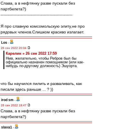
Слава, а в нефтянку разве пускали без
партбилета?)
--------------------------------------------------
Я про славную комсомольскую элиту,не про
рядовых членов.Слишком красиво излагает.
Los
-
26 сен 2022 20:04
Карелин » 26 сен 2022 17:59
Нмв, желательно, чтобы Ребров был бы
официально назначен помощником (или как-
нибудь по-другому должность) Эшуорта.
что бы научился пилить и разваливать, как
писали здесь раньше ... ? ))
irod sm
-
26 сен 2022 19:47
Слава, а в нефтянку разве пускали без
партбилета?)
slava1
-