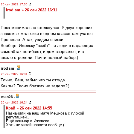
26 сен 2022 17:36
irod sm » 26 сен 2022 16:31
Пока минимально столкнулся. У двух хороших
знакомых мальчики в одном классе там учатся.
Пронесло. А так, увидим списки.
Вообще, Ижевску "везёт" - и люди в падающих
самолётах погибают, и дом взорвался, и в
школе стреляли. Почти полный набор:(
irod sm
-
26 сен 2022 16:31
Точно, Лёш, забыл что ты оттуда.
Как ты? Твоих близких не задело?(
man26
-
26 сен 2022 16:24
Край » 26 сен 2022 14:55
Назначили на наш матч Мешкова с плохой
репутацией..
Ещё кошмар в Ижевске..
Хоть не читай новости вообще.(