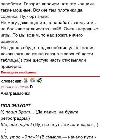
вдребезги. Говорят, впрочем, что это конники
такие мощные. Всякие там плотники да
сорняки. Ну, чорт знает.
Не могу даже оценить, а нарабатываем ли мы
на большее количество шайб. Очень неровные
игры. То мы возим, то нас возют, ничего
равного.
Но здорово будет под всеобщие улюлюкания
доковылять до конца сезона в верхней части
таблицы.)) Уже шестую часть отковыляли
примерно.
Последнее сообщение
словесник
-
26 сен 2022 22:46
Анаграммочки
ПОЛ ЭШУОРТ
У, пошл Эрот…
(Да ладно, не будьте
ретроградом.)
Шо, эро-плут?
(Ну, все плуты отчасти «эро» ;-)
…)
Шо, утро «Эпл»?!
(В смысле — начало пути к