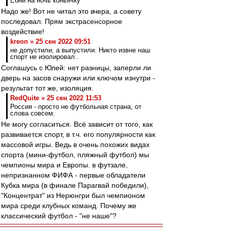
Ебни на ночь коньячку
Надо же! Вот не читал это вчера, а совету
последовал. Прям экстрасенсорное
воздействие!
kreon » 25 сен 2022 09:51
не допустили, а выпустили. Никто извне наш
спорт не изолировал..
Соглашусь с Юлей: нет разницы, заперли ли
дверь на засов снаружи или ключом изнутри -
результат тот же, изоляция.
RedQuite » 25 сен 2022 11:53
Россия - просто не футбольная страна, от
слова совсем.
Не могу согласиться. Всё зависит от того, как
развивается спорт, в т.ч. его популярности как
массовой игры. Ведь в очень похожих видах
спорта (мини-футбол, пляжный футбол) мы
чемпионы мира и Европы. в футзале,
непризнанном ФИФА - первые обладатели
Кубка мира (в финале Парагвай победили),
"Концентрат" из Нерюнгри был чемпионом
мира среди клубных команд. Почему же
классический футбол - "не наше"?