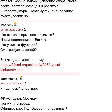
стратегические задачи: усиление спортивного
блока, состава команды и развитие
инфраструктуры. Поэтому финансирование
будет увеличено.
irod sm
-
26 сен 2022 12:43
Что это за зверь - независимые?
И там ставленник от Вагита.
Что у них за функции?
Смотрящие за зоной?
Вот что даёт инет по нему.
https://24smi.org/celebrity/2464-yusuf-
alekperov.html
Dominecne
-
26 сен 2022 12:32
У нас новый спортдир:
ФК «Спартак-Москва»
три минуты назад
Официально: Пол Эшуорт – спортивный