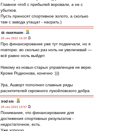
Главное чтоб с прибылей воровали, а не с
убытков.
Пусть приносят спортивное золото, а сколько
там с завода утащат - насрать.)
dr. noormann
-
26 сен 2022 14:20
Про финансирование уже тут подмечали, но я
повторю: во сколько раз ноль ни увеличивай —
всё равно ноль выйдет.
Никому из новых-старых управленцев не верю.
Кроме Родионова, конечно :)))
Ура, Ашворт пополнил славные ряды
расхитителей скромного лукойловского добра.
irod sm
-
26 сен 2022 13:57
Понимание, что финансирование для
достижения спортивных результатов -
недостаточное, есть.
Уже хорошо.