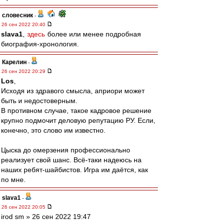
словесник
-
26 сен 2022 20:40
slava1
,
здесь
более или менее подробная
биография-хронология.
Карелин
-
26 сен 2022 20:29
Los
,
Исходя из здравого смысла, априори может
быть и недостоверным.
В противном случае, такое кадровое решение
крупно подмочит деловую репутацию РУ. Если,
конечно, это слово им известно.
Цыска до омерзения профессионально
реализует свой шанс. Всё-таки надеюсь на
наших ребят-шайбистов. Игра им даётся, как
по мне.
slava1
-
26 сен 2022 20:05
irod sm » 26 сен 2022 19:47