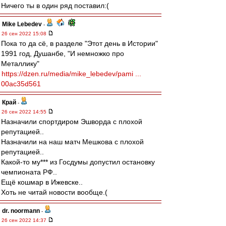
Ничего ты в один ряд поставил:(
Mike Lebedev
-
26 сен 2022 15:08
Пока то да сё, в разделе "Этот день в Истории"
1991 год, Душанбе, "И немножко про
Металлику"
https://dzen.ru/media/mike_lebedev/pami ...
00ac35d561
Край
-
26 сен 2022 14:55
Назначили спортдиром Эшворда с плохой
репутацией..
Назначили на наш матч Мешкова с плохой
репутацией..
Какой-то му*** из Госдумы допустил остановку
чемпионата РФ..
Ещё кошмар в Ижевске..
Хоть не читай новости вообще.(
dr. noormann
-
26 сен 2022 14:37