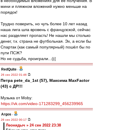
в необходимых вложениях для её получения. В
мини и пляжном вложений нужно меньше на
порядок!
Трудно поверить, но чуть более 10 лет назад
наша лига шла вровень с французской, сейчас
нас разделяет пропасть! Не нашли мы столько
денег, т.к. страна не футбольная. Эх, а если бы
Спартак (как самый популярный) пошёл бы по
пути ПСЖ?
Но не судьба, проиграли...(((
RedQuite
-
26 сен 2022 01:46
Петра pete_da_1st (57), Максима MaxFactor
(43) с ДР!!!
Музыка от Moby:
https://vk.com/video-171283299_456239965
Argos
-
26 сен 2022 00:17
Леонидыч » 24 сен 2022 23:38