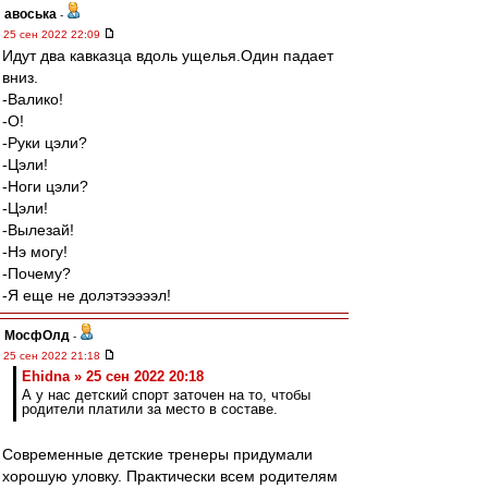
авоська
-
25 сен 2022 22:09
Идут два кавказца вдоль ущелья.Один падает
вниз.
-Валико!
-О!
-Руки цэли?
-Цэли!
-Ноги цэли?
-Цэли!
-Вылезай!
-Нэ могу!
-Почему?
-Я еще не долэтэээээл!
МосфОлд
-
25 сен 2022 21:18
Ehidna » 25 сен 2022 20:18
А у нас детский спорт заточен на то, чтобы
родители платили за место в составе.
Современные детские тренеры придумали
хорошую уловку. Практически всем родителям