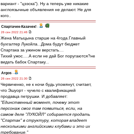
вариант - "цээска"). Ну а теперь уже никакие
англоязычные объявления не делают. Не для
кого..
Спартачек-Казачек!
-
26 сен 2022 21:46
Жена Матыцына старше на 4года.Главный
бухгалтер Лукойла...Дома будут бюджет
Спартака за ужином верстать....
Тихий ужос.....А если не дай Бог поругаются?не
видать бабок Спартаку...
Argos
-
26 сен 2022 21:30
Червиченко, не к ночи будь упомянут, считает,
что Эшуорт - чучело с квалификацией
продавца петрушки. И добавляет:
"Единственный момент, почему этот
персонаж смог там появиться, если, на
самом деле "ЛУКОЙЛ" собирается продать
"Спартак" в структуру, которая владеет
несколькими английскими клубами и это их
требование."