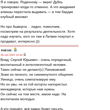
Я и говорю, Родионову — верю! Дубль
тренировал когда-то отменно. А что академия
алмазы перестала выдавать — в том бардак
клубный виноват.
Но про Ашворта… ладно, помолчим,
посмотрим на результаты деятельности. Хотя
надо изучить, кого он там в Латвии покупал и
продавал, интересно.)))
irod sm
-
26 сен 2022 14:32
Влад, Сергей Юрьевич - очень порядочный,
воспитанный и интеллигентный человек.
Таких сейчас не делают(с) Паниковский.
Знаю из личного, не сиюминутного общения.
Умница, очень симпатизирую ему.
Но он увы, не из той когорты напористых
менеджеров, которые нам нужны.
Он сейчас на том месте, каком надо. На
воспитании молодых.
А кто пришёл- всё равно будет пиз.ить.