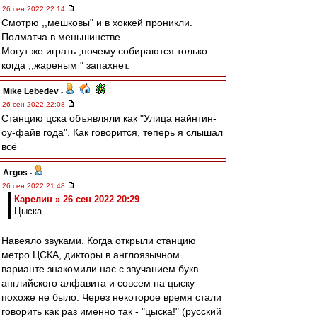
26 сен 2022 22:14
Смотрю ,,мешковы" и в хоккей проникли.
Полматча в меньшинстве.
Могут же играть ,почему собираются только
когда ,,жареным " запахнет.
Mike Lebedev
-
26 сен 2022 22:08
Станцию цска объявляли как "Улица найнтин-
оу-файв года". Как говорится, теперь я слышал
всё
Argos
-
26 сен 2022 21:48
Карелин » 26 сен 2022 20:29
Цыска
Навеяло звуками. Когда открыли станцию
метро ЦСКА, дикторы в англоязычном
варианте знакомили нас с звучанием букв
английского алфавита и совсем на цыску
похоже не было. Через некоторое время стали
говорить как раз именно так - "цыска!" (русский