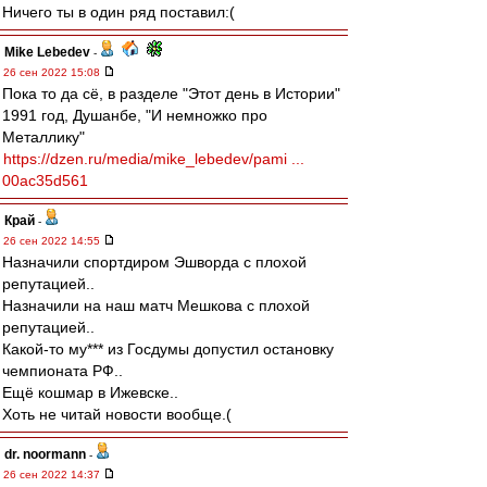
Ничего ты в один ряд поставил:(
Mike Lebedev
-
26 сен 2022 15:08
Пока то да сё, в разделе "Этот день в Истории"
1991 год, Душанбе, "И немножко про
Металлику"
https://dzen.ru/media/mike_lebedev/pami ...
00ac35d561
Край
-
26 сен 2022 14:55
Назначили спортдиром Эшворда с плохой
репутацией..
Назначили на наш матч Мешкова с плохой
репутацией..
Какой-то му*** из Госдумы допустил остановку
чемпионата РФ..
Ещё кошмар в Ижевске..
Хоть не читай новости вообще.(
dr. noormann
-
26 сен 2022 14:37