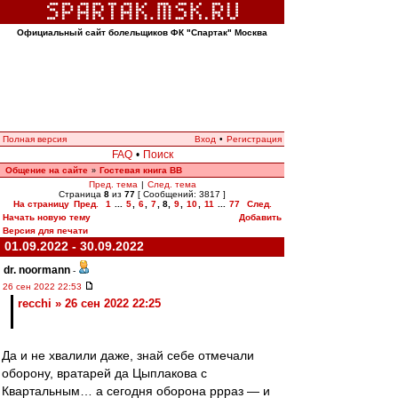
Официальный сайт болельщиков ФК "Спартак" Москва
Полная версия
Вход
•
Регистрация
FAQ
•
Поиск
Общение на сайте
Гостевая книга ВВ
»
Пред. тема
|
След. тема
Страница
8
из
77
[ Сообщений: 3817 ]
На страницу
Пред.
1
...
5
,
6
,
7
,
8
,
9
,
10
,
11
...
77
След.
Начать новую тему
Добавить
Версия для печати
01.09.2022 - 30.09.2022
dr. noormann
-
26 сен 2022 22:53
recchi » 26 сен 2022 22:25
Да и не хвалили даже, знай себе отмечали
оборону, вратарей да Цыплакова с
Квартальным… а сегодня оборона ррраз — и