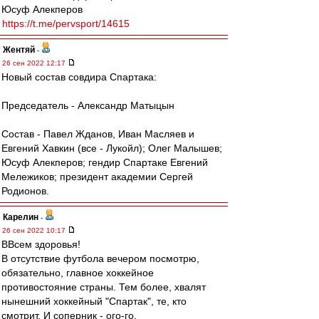
Юсуф Алекперов
https://t.me/pervsport/14615
Жентяй
-
26 сен 2022 12:17
Новый состав совдира Спартака:
Председатель - Александр Матыцын
Состав - Павел Жданов, Иван Масляев и
Евгений Хавкин (все - Лукойл); Олег Малышев;
Юсуф Алекперов; гендир Спартаке Евгений
Мележиков; президент академии Сергей
Родионов.
Карелин
-
26 сен 2022 10:17
ВВсем здоровья!
В отсутствие футбола вечером посмотрю,
обязательно, главное хоккейное
противостояние страны. Тем более, хвалят
нынешний хоккейный "Спартак", те, кто
смотрит. И соперник - ого-го.