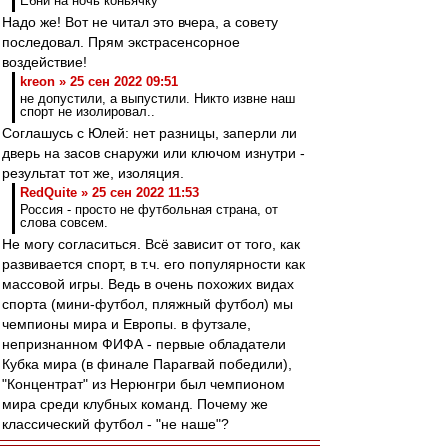
Ебни на ночь коньячку
Надо же! Вот не читал это вчера, а совету
последовал. Прям экстрасенсорное
воздействие!
kreon » 25 сен 2022 09:51
не допустили, а выпустили. Никто извне наш
спорт не изолировал..
Соглашусь с Юлей: нет разницы, заперли ли
дверь на засов снаружи или ключом изнутри -
результат тот же, изоляция.
RedQuite » 25 сен 2022 11:53
Россия - просто не футбольная страна, от
слова совсем.
Не могу согласиться. Всё зависит от того, как
развивается спорт, в т.ч. его популярности как
массовой игры. Ведь в очень похожих видах
спорта (мини-футбол, пляжный футбол) мы
чемпионы мира и Европы. в футзале,
непризнанном ФИФА - первые обладатели
Кубка мира (в финале Парагвай победили),
"Концентрат" из Нерюнгри был чемпионом
мира среди клубных команд. Почему же
классический футбол - "не наше"?