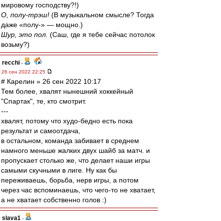
мировому господству?!)
О, полу-трэш!
(В музыкальном смысле? Тогда
даже «полу-» — мощно.)
Шур, это пол.
(Саш, где я тебе сейчас потолок
возьму?)
recchi
-
26 сен 2022 22:25
# Карелин » 26 сен 2022 10:17
Тем более, хвалят нынешний хоккейный
"Спартак", те, кто смотрит.
---
хвалят, потому что худо-бедно есть пока
результат и самоотдача,
в остальном, команда забивает в среднем
намного меньше жалких двух шайб за матч. и
пропускает столько же, что делает наши игры
самыми скучными в лиге. Ну как бы
переживаешь, борьба, нерв игры, а потом
через час вспоминаешь, что чего-то не хватает,
а не хватает собственно голов :)
slava1
-