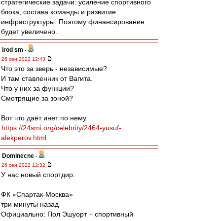
стратегические задачи: усиление спортивного
блока, состава команды и развитие
инфраструктуры. Поэтому финансирование
будет увеличено.
irod sm
-
26 сен 2022 12:43
Что это за зверь - независимые?
И там ставленник от Вагита.
Что у них за функции?
Смотрящие за зоной?
Вот что даёт инет по нему.
https://24smi.org/celebrity/2464-yusuf-
alekperov.html
Dominecne
-
26 сен 2022 12:32
У нас новый спортдир:
ФК «Спартак-Москва»
три минуты назад
Официально: Пол Эшуорт – спортивный