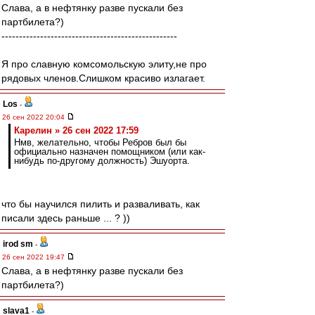
Слава, а в нефтянку разве пускали без
партбилета?)
--------------------------------------------------
Я про славную комсомольскую элиту,не про
рядовых членов.Слишком красиво излагает.
Los
-
26 сен 2022 20:04
Карелин » 26 сен 2022 17:59
Нмв, желательно, чтобы Ребров был бы
официально назначен помощником (или как-
нибудь по-другому должность) Эшуорта.
что бы научился пилить и разваливать, как
писали здесь раньше ... ? ))
irod sm
-
26 сен 2022 19:47
Слава, а в нефтянку разве пускали без
партбилета?)
slava1
-