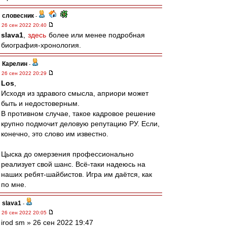
словесник
-
26 сен 2022 20:40
slava1
,
здесь
более или менее подробная
биография-хронология.
Карелин
-
26 сен 2022 20:29
Los
,
Исходя из здравого смысла, априори может
быть и недостоверным.
В противном случае, такое кадровое решение
крупно подмочит деловую репутацию РУ. Если,
конечно, это слово им известно.
Цыска до омерзения профессионально
реализует свой шанс. Всё-таки надеюсь на
наших ребят-шайбистов. Игра им даётся, как
по мне.
slava1
-
26 сен 2022 20:05
irod sm » 26 сен 2022 19:47