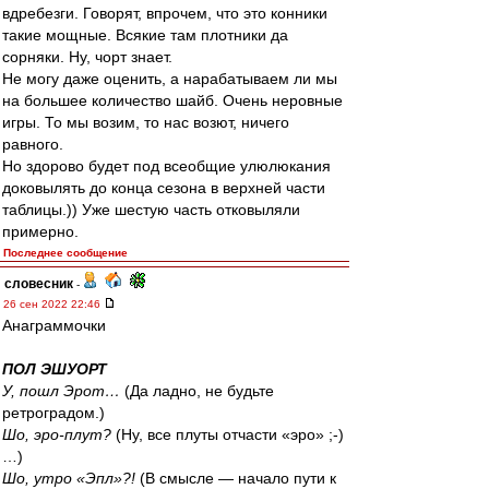
вдребезги. Говорят, впрочем, что это конники
такие мощные. Всякие там плотники да
сорняки. Ну, чорт знает.
Не могу даже оценить, а нарабатываем ли мы
на большее количество шайб. Очень неровные
игры. То мы возим, то нас возют, ничего
равного.
Но здорово будет под всеобщие улюлюкания
доковылять до конца сезона в верхней части
таблицы.)) Уже шестую часть отковыляли
примерно.
Последнее сообщение
словесник
-
26 сен 2022 22:46
Анаграммочки
ПОЛ ЭШУОРТ
У, пошл Эрот…
(Да ладно, не будьте
ретроградом.)
Шо, эро-плут?
(Ну, все плуты отчасти «эро» ;-)
…)
Шо, утро «Эпл»?!
(В смысле — начало пути к