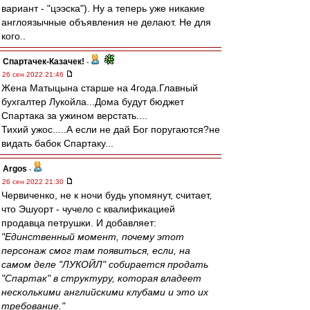
вариант - "цээска"). Ну а теперь уже никакие
англоязычные объявления не делают. Не для
кого..
Спартачек-Казачек!
-
26 сен 2022 21:46
Жена Матыцына старше на 4года.Главный
бухгалтер Лукойла...Дома будут бюджет
Спартака за ужином верстать....
Тихий ужос.....А если не дай Бог поругаются?не
видать бабок Спартаку...
Argos
-
26 сен 2022 21:30
Червиченко, не к ночи будь упомянут, считает,
что Эшуорт - чучело с квалификацией
продавца петрушки. И добавляет:
"Единственный момент, почему этот
персонаж смог там появиться, если, на
самом деле "ЛУКОЙЛ" собирается продать
"Спартак" в структуру, которая владеет
несколькими английскими клубами и это их
требование."