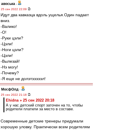
авоська
-
25 сен 2022 22:09
Идут два кавказца вдоль ущелья.Один падает
вниз.
-Валико!
-О!
-Руки цэли?
-Цэли!
-Ноги цэли?
-Цэли!
-Вылезай!
-Нэ могу!
-Почему?
-Я еще не долэтэээээл!
МосфОлд
-
25 сен 2022 21:18
Ehidna » 25 сен 2022 20:18
А у нас детский спорт заточен на то, чтобы
родители платили за место в составе.
Современные детские тренеры придумали
хорошую уловку. Практически всем родителям