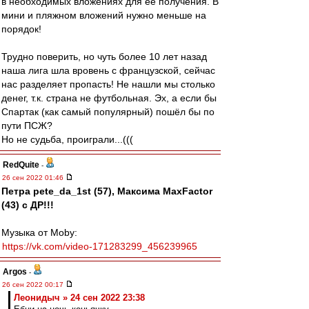
в необходимых вложениях для её получения. В
мини и пляжном вложений нужно меньше на
порядок!
Трудно поверить, но чуть более 10 лет назад
наша лига шла вровень с французской, сейчас
нас разделяет пропасть! Не нашли мы столько
денег, т.к. страна не футбольная. Эх, а если бы
Спартак (как самый популярный) пошёл бы по
пути ПСЖ?
Но не судьба, проиграли...(((
RedQuite
-
26 сен 2022 01:46
Петра pete_da_1st (57), Максима MaxFactor
(43) с ДР!!!
Музыка от Moby:
https://vk.com/video-171283299_456239965
Argos
-
26 сен 2022 00:17
Леонидыч » 24 сен 2022 23:38