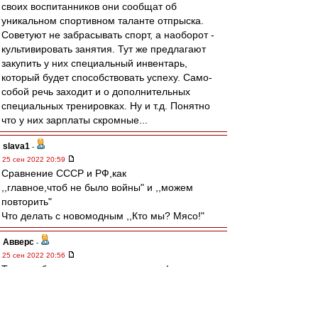
своих воспитанников они сообщат об
уникальном спортивном таланте отпрыска.
Советуют не забрасывать спорт, а наоборот -
культивировать занятия. Тут же предлагают
закупить у них специальный инвентарь,
который будет способствовать успеху. Само-
собой речь заходит и о дополнительных
специальных тренировках. Ну и т.д. Понятно
что у них зарплаты скромные...
slava1
-
25 сен 2022 20:59
Cравнение СССР и РФ,как
,,главное,чтоб не было войны" и ,,можем
повторить"
Что делать с новомодным ,,Кто мы? Мясо!"
Авверс
-
25 сен 2022 20:56
Тучки небесные, вечные странники!
Степью лазурною, цепью жемчужною
Мчитесь вы, будто как я же, изгнанники
С милого севера в сторону южную.