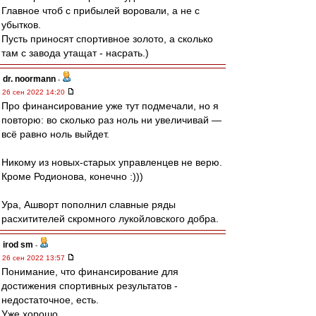
Главное чтоб с прибылей воровали, а не с
убытков.
Пусть приносят спортивное золото, а сколько
там с завода утащат - насрать.)
dr. noormann
-
26 сен 2022 14:20
Про финансирование уже тут подмечали, но я
повторю: во сколько раз ноль ни увеличивай —
всё равно ноль выйдет.
Никому из новых-старых управленцев не верю.
Кроме Родионова, конечно :)))
Ура, Ашворт пополнил славные ряды
расхитителей скромного лукойловского добра.
irod sm
-
26 сен 2022 13:57
Понимание, что финансирование для
достижения спортивных результатов -
недостаточное, есть.
Уже хорошо.