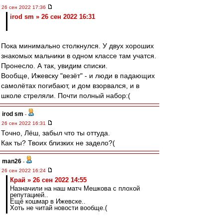
26 сен 2022 17:36
irod sm » 26 сен 2022 16:31
Пока минимально столкнулся. У двух хороших
знакомых мальчики в одном классе там учатся.
Пронесло. А так, увидим списки.
Вообще, Ижевску "везёт" - и люди в падающих
самолётах погибают, и дом взорвался, и в
школе стреляли. Почти полный набор:(
irod sm
-
26 сен 2022 16:31
Точно, Лёш, забыл что ты оттуда.
Как ты? Твоих близких не задело?(
man26
-
26 сен 2022 16:24
Край » 26 сен 2022 14:55
Назначили на наш матч Мешкова с плохой
репутацией..
Ещё кошмар в Ижевске..
Хоть не читай новости вообще.(