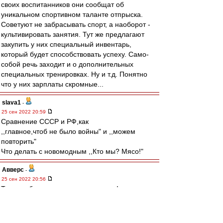
своих воспитанников они сообщат об
уникальном спортивном таланте отпрыска.
Советуют не забрасывать спорт, а наоборот -
культивировать занятия. Тут же предлагают
закупить у них специальный инвентарь,
который будет способствовать успеху. Само-
собой речь заходит и о дополнительных
специальных тренировках. Ну и т.д. Понятно
что у них зарплаты скромные...
slava1
-
25 сен 2022 20:59
Cравнение СССР и РФ,как
,,главное,чтоб не было войны" и ,,можем
повторить"
Что делать с новомодным ,,Кто мы? Мясо!"
Авверс
-
25 сен 2022 20:56
Тучки небесные, вечные странники!
Степью лазурною, цепью жемчужною
Мчитесь вы, будто как я же, изгнанники
С милого севера в сторону южную.