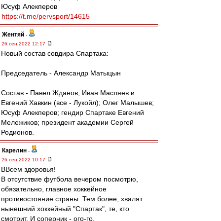
Юсуф Алекперов
https://t.me/pervsport/14615
Жентяй
-
26 сен 2022 12:17
Новый состав совдира Спартака:
Председатель - Александр Матыцын
Состав - Павел Жданов, Иван Масляев и
Евгений Хавкин (все - Лукойл); Олег Малышев;
Юсуф Алекперов; гендир Спартаке Евгений
Мележиков; президент академии Сергей
Родионов.
Карелин
-
26 сен 2022 10:17
ВВсем здоровья!
В отсутствие футбола вечером посмотрю,
обязательно, главное хоккейное
противостояние страны. Тем более, хвалят
нынешний хоккейный "Спартак", те, кто
смотрит. И соперник - ого-го.