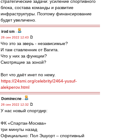
стратегические задачи: усиление спортивного
блока, состава команды и развитие
инфраструктуры. Поэтому финансирование
будет увеличено.
irod sm
-
26 сен 2022 12:43
Что это за зверь - независимые?
И там ставленник от Вагита.
Что у них за функции?
Смотрящие за зоной?
Вот что даёт инет по нему.
https://24smi.org/celebrity/2464-yusuf-
alekperov.html
Dominecne
-
26 сен 2022 12:32
У нас новый спортдир:
ФК «Спартак-Москва»
три минуты назад
Официально: Пол Эшуорт – спортивный