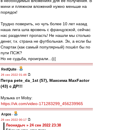
в необходимых вложениях для её получения. В
мини и пляжном вложений нужно меньше на
порядок!
Трудно поверить, но чуть более 10 лет назад
наша лига шла вровень с французской, сейчас
нас разделяет пропасть! Не нашли мы столько
денег, т.к. страна не футбольная. Эх, а если бы
Спартак (как самый популярный) пошёл бы по
пути ПСЖ?
Но не судьба, проиграли...(((
RedQuite
-
26 сен 2022 01:46
Петра pete_da_1st (57), Максима MaxFactor
(43) с ДР!!!
Музыка от Moby:
https://vk.com/video-171283299_456239965
Argos
-
26 сен 2022 00:17
Леонидыч » 24 сен 2022 23:38