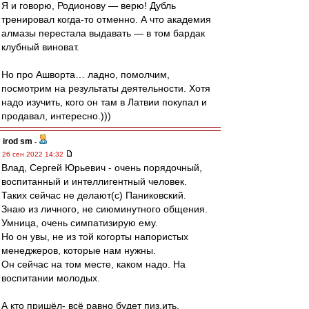
Я и говорю, Родионову — верю! Дубль
тренировал когда-то отменно. А что академия
алмазы перестала выдавать — в том бардак
клубный виноват.
Но про Ашворта… ладно, помолчим,
посмотрим на результаты деятельности. Хотя
надо изучить, кого он там в Латвии покупал и
продавал, интересно.)))
irod sm
-
26 сен 2022 14:32
Влад, Сергей Юрьевич - очень порядочный,
воспитанный и интеллигентный человек.
Таких сейчас не делают(с) Паниковский.
Знаю из личного, не сиюминутного общения.
Умница, очень симпатизирую ему.
Но он увы, не из той когорты напористых
менеджеров, которые нам нужны.
Он сейчас на том месте, каком надо. На
воспитании молодых.
А кто пришёл- всё равно будет пиз.ить.