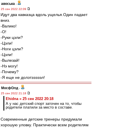
авоська
-
25 сен 2022 22:09
Идут два кавказца вдоль ущелья.Один падает
вниз.
-Валико!
-О!
-Руки цэли?
-Цэли!
-Ноги цэли?
-Цэли!
-Вылезай!
-Нэ могу!
-Почему?
-Я еще не долэтэээээл!
МосфОлд
-
25 сен 2022 21:18
Ehidna » 25 сен 2022 20:18
А у нас детский спорт заточен на то, чтобы
родители платили за место в составе.
Современные детские тренеры придумали
хорошую уловку. Практически всем родителям