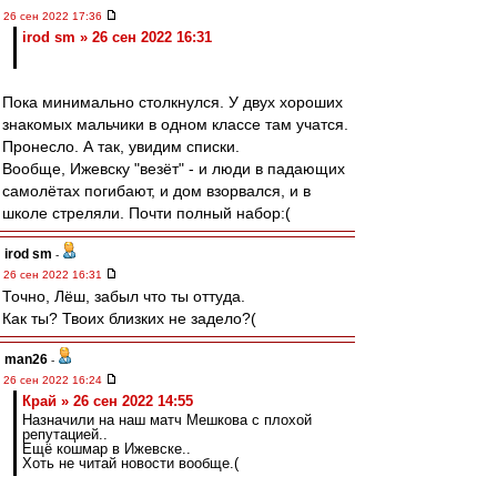
26 сен 2022 17:36
irod sm » 26 сен 2022 16:31
Пока минимально столкнулся. У двух хороших
знакомых мальчики в одном классе там учатся.
Пронесло. А так, увидим списки.
Вообще, Ижевску "везёт" - и люди в падающих
самолётах погибают, и дом взорвался, и в
школе стреляли. Почти полный набор:(
irod sm
-
26 сен 2022 16:31
Точно, Лёш, забыл что ты оттуда.
Как ты? Твоих близких не задело?(
man26
-
26 сен 2022 16:24
Край » 26 сен 2022 14:55
Назначили на наш матч Мешкова с плохой
репутацией..
Ещё кошмар в Ижевске..
Хоть не читай новости вообще.(