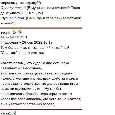
мировому господству?!)
О, полу-трэш!
(В музыкальном смысле? Тогда
даже «полу-» — мощно.)
Шур, это пол.
(Саш, где я тебе сейчас потолок
возьму?)
recchi
-
26 сен 2022 22:25
# Карелин » 26 сен 2022 10:17
Тем более, хвалят нынешний хоккейный
"Спартак", те, кто смотрит.
---
хвалят, потому что худо-бедно есть пока
результат и самоотдача,
в остальном, команда забивает в среднем
намного меньше жалких двух шайб за матч. и
пропускает столько же, что делает наши игры
самыми скучными в лиге. Ну как бы
переживаешь, борьба, нерв игры, а потом
через час вспоминаешь, что чего-то не хватает,
а не хватает собственно голов :)
slava1
-