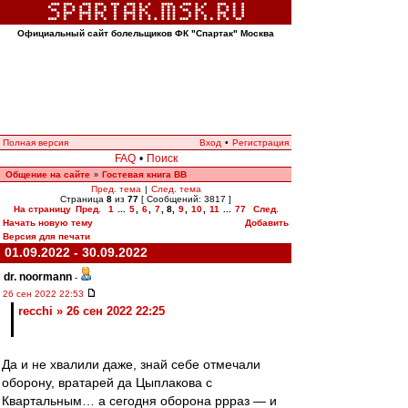
Официальный сайт болельщиков ФК "Спартак" Москва
Полная версия
Вход
•
Регистрация
FAQ
•
Поиск
Общение на сайте
Гостевая книга ВВ
»
Пред. тема
|
След. тема
Страница
8
из
77
[ Сообщений: 3817 ]
На страницу
Пред.
1
...
5
,
6
,
7
,
8
,
9
,
10
,
11
...
77
След.
Начать новую тему
Добавить
Версия для печати
01.09.2022 - 30.09.2022
dr. noormann
-
26 сен 2022 22:53
recchi » 26 сен 2022 22:25
Да и не хвалили даже, знай себе отмечали
оборону, вратарей да Цыплакова с
Квартальным… а сегодня оборона ррраз — и