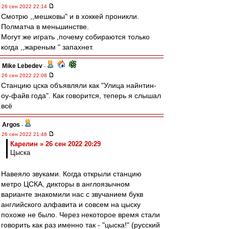
26 сен 2022 22:14
Смотрю ,,мешковы" и в хоккей проникли.
Полматча в меньшинстве.
Могут же играть ,почему собираются только
когда ,,жареным " запахнет.
Mike Lebedev
-
26 сен 2022 22:08
Станцию цска объявляли как "Улица найнтин-
оу-файв года". Как говорится, теперь я слышал
всё
Argos
-
26 сен 2022 21:48
Карелин » 26 сен 2022 20:29
Цыска
Навеяло звуками. Когда открыли станцию
метро ЦСКА, дикторы в англоязычном
варианте знакомили нас с звучанием букв
английского алфавита и совсем на цыску
похоже не было. Через некоторое время стали
говорить как раз именно так - "цыска!" (русский