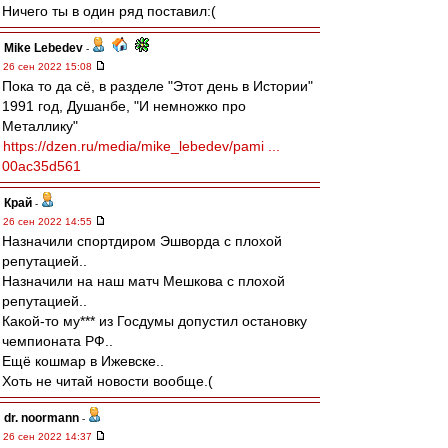
Ничего ты в один ряд поставил:(
Mike Lebedev
-
26 сен 2022 15:08
Пока то да сё, в разделе "Этот день в Истории"
1991 год, Душанбе, "И немножко про
Металлику"
https://dzen.ru/media/mike_lebedev/pami ...
00ac35d561
Край
-
26 сен 2022 14:55
Назначили спортдиром Эшворда с плохой
репутацией..
Назначили на наш матч Мешкова с плохой
репутацией..
Какой-то му*** из Госдумы допустил остановку
чемпионата РФ..
Ещё кошмар в Ижевске..
Хоть не читай новости вообще.(
dr. noormann
-
26 сен 2022 14:37