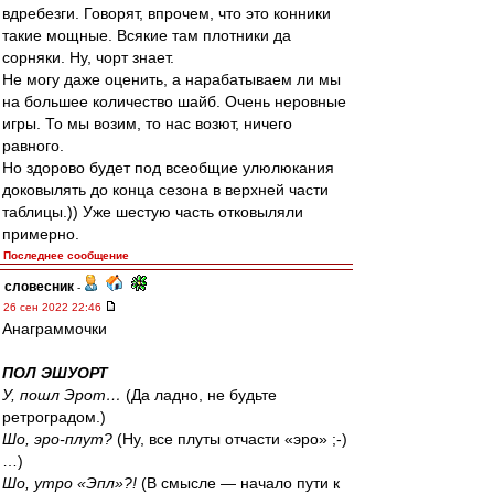
вдребезги. Говорят, впрочем, что это конники
такие мощные. Всякие там плотники да
сорняки. Ну, чорт знает.
Не могу даже оценить, а нарабатываем ли мы
на большее количество шайб. Очень неровные
игры. То мы возим, то нас возют, ничего
равного.
Но здорово будет под всеобщие улюлюкания
доковылять до конца сезона в верхней части
таблицы.)) Уже шестую часть отковыляли
примерно.
Последнее сообщение
словесник
-
26 сен 2022 22:46
Анаграммочки
ПОЛ ЭШУОРТ
У, пошл Эрот…
(Да ладно, не будьте
ретроградом.)
Шо, эро-плут?
(Ну, все плуты отчасти «эро» ;-)
…)
Шо, утро «Эпл»?!
(В смысле — начало пути к