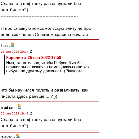
Слава, а в нефтянку разве пускали без
партбилета?)
--------------------------------------------------
Я про славную комсомольскую элиту,не про
рядовых членов.Слишком красиво излагает.
Los
-
26 сен 2022 20:04
Карелин » 26 сен 2022 17:59
Нмв, желательно, чтобы Ребров был бы
официально назначен помощником (или как-
нибудь по-другому должность) Эшуорта.
что бы научился пилить и разваливать, как
писали здесь раньше ... ? ))
irod sm
-
26 сен 2022 19:47
Слава, а в нефтянку разве пускали без
партбилета?)
slava1
-