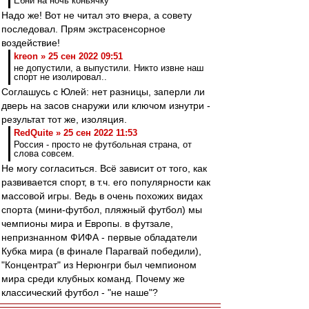
Ебни на ночь коньячку
Надо же! Вот не читал это вчера, а совету
последовал. Прям экстрасенсорное
воздействие!
kreon » 25 сен 2022 09:51
не допустили, а выпустили. Никто извне наш
спорт не изолировал..
Соглашусь с Юлей: нет разницы, заперли ли
дверь на засов снаружи или ключом изнутри -
результат тот же, изоляция.
RedQuite » 25 сен 2022 11:53
Россия - просто не футбольная страна, от
слова совсем.
Не могу согласиться. Всё зависит от того, как
развивается спорт, в т.ч. его популярности как
массовой игры. Ведь в очень похожих видах
спорта (мини-футбол, пляжный футбол) мы
чемпионы мира и Европы. в футзале,
непризнанном ФИФА - первые обладатели
Кубка мира (в финале Парагвай победили),
"Концентрат" из Нерюнгри был чемпионом
мира среди клубных команд. Почему же
классический футбол - "не наше"?