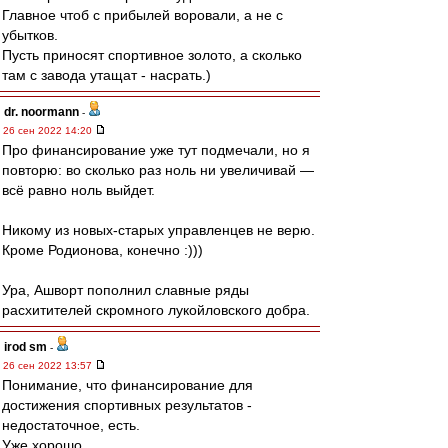
Главное чтоб с прибылей воровали, а не с
убытков.
Пусть приносят спортивное золото, а сколько
там с завода утащат - насрать.)
dr. noormann
-
26 сен 2022 14:20
Про финансирование уже тут подмечали, но я
повторю: во сколько раз ноль ни увеличивай —
всё равно ноль выйдет.
Никому из новых-старых управленцев не верю.
Кроме Родионова, конечно :)))
Ура, Ашворт пополнил славные ряды
расхитителей скромного лукойловского добра.
irod sm
-
26 сен 2022 13:57
Понимание, что финансирование для
достижения спортивных результатов -
недостаточное, есть.
Уже хорошо.