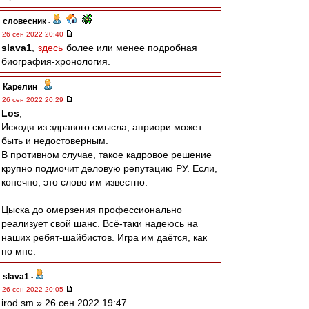
словесник
-
26 сен 2022 20:40
slava1
,
здесь
более или менее подробная
биография-хронология.
Карелин
-
26 сен 2022 20:29
Los
,
Исходя из здравого смысла, априори может
быть и недостоверным.
В противном случае, такое кадровое решение
крупно подмочит деловую репутацию РУ. Если,
конечно, это слово им известно.
Цыска до омерзения профессионально
реализует свой шанс. Всё-таки надеюсь на
наших ребят-шайбистов. Игра им даётся, как
по мне.
slava1
-
26 сен 2022 20:05
irod sm » 26 сен 2022 19:47