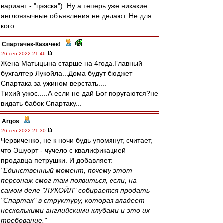
вариант - "цээска"). Ну а теперь уже никакие
англоязычные объявления не делают. Не для
кого..
Спартачек-Казачек!
-
26 сен 2022 21:46
Жена Матыцына старше на 4года.Главный
бухгалтер Лукойла...Дома будут бюджет
Спартака за ужином верстать....
Тихий ужос.....А если не дай Бог поругаются?не
видать бабок Спартаку...
Argos
-
26 сен 2022 21:30
Червиченко, не к ночи будь упомянут, считает,
что Эшуорт - чучело с квалификацией
продавца петрушки. И добавляет:
"Единственный момент, почему этот
персонаж смог там появиться, если, на
самом деле "ЛУКОЙЛ" собирается продать
"Спартак" в структуру, которая владеет
несколькими английскими клубами и это их
требование."