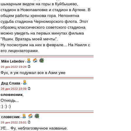
шыкарным видом на горы в Куйбышево,
стадион в Новопавловке и стадион в Артеке. В
общем работы хренова гора. Непонятна
судьба стадиона Черноморского флота. Этот
образец классического советского стадиона
можно увидеть на первых минутах фильма
"Яшин. Вратарь моей мечты".
Ну посмотрим на них в феврале... На Наиля с
его лицензаторами.
Mike Lebedev
-
26 дек 2022 23:26
Фух, я уж подумал все в Азии уже
Дед Слава
-
26 дек 2022 23:09
словесник
,
Отнюдь...
:) :) :)
словесник
-
26 дек 2022 23:01
УЕ... Фу, неблагозвучное названье.