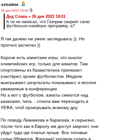
extratime
-
26 дек 2022 19:04
Дед Слава » 26 дек 2022 18:01
А че не написал, что Газпром свернёт свою
футбольно-хокейную программу, а?
Я так далеко не умею заглядывать )). Но
прогноз засчитан )).
Короче есть азиатские игры, это аналог
олимпийских игр, только для азиатов. Там
спортсмены из Казакстатана принмают
участвуют, кроме футболистов. Медали
выигрывают, результаты показывают, и вполне
уважаемые в конференции.
Но а вот с футболом, азиаты смеются над
казахами, типа... стоила вам переходить в
УЕФА, чтоб проигрывать всякому дну.
По поводу Левникова и Карасева, я серьезно,
после того как в Европу им доступ закроют, они
уйдут туда где платья лучше. Все топовые
судьи (Ирматов, Фаргани) уходили судить в