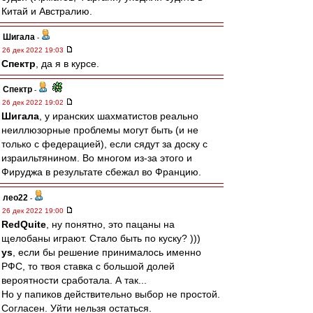
Китай и Австралию.
Шигала
-
26 дек 2022 19:03
Спектр
, да я в курсе.
Спектр
-
26 дек 2022 19:02
Шигала
, у иранских шахматистов реально
неиллюзорные проблемы могут быть (и не
только с федерацией), если сядут за доску с
израильтянином. Во многом из-за этого и
Фируджа в результате сбежал во Францию.
лео22
-
26 дек 2022 19:00
RedQuite
, ну понятно, это пацаны на
щелобаны играют. Стало быть по куску? )))
ys
, если бы решение принималось именно
РФС, то твоя ставка с большой долей
вероятности сработала. А так...
Но у папиков действительно выбор не простой.
Согласен. Уйти нельзя остаться.