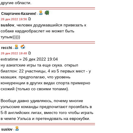
другие области.
Спартачек-Казачек!
-
26 дек 2022 19:56
suslov
, человек додумавшийся привезать к
собаке кардиобраслет не может быть
тупым)))))
recchi
-
26 дек 2022 19:48
extratime » 26 дек 2022 19:04
ну азиатские игры та еще скука. открыл
биатлон: 22 участницы, 4 из 5 первых мест - у
казашек. предполагаю, что уровень
конкуренции в других видах спорта примерно
схожий (только со своими топами).
Вообще давно удивляюсь, почему многие
уэльсские команды предпочитают прозябать в
5-8 английских лигах, вместо того чтобы играть
в чемпе Уэльса и претендовать на еврокубки.
suslov
-