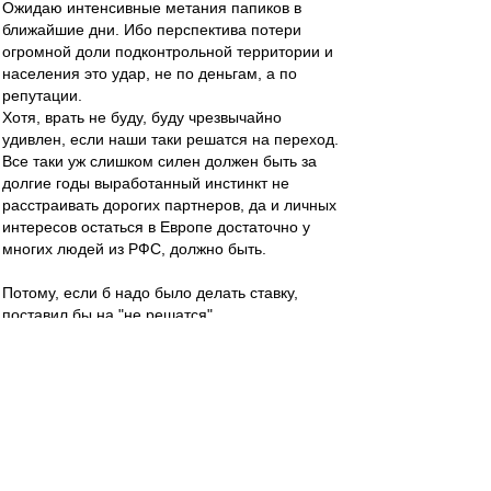
Ожидаю интенсивные метания папиков в
ближайшие дни. Ибо перспектива потери
огромной доли подконтрольной территории и
населения это удар, не по деньгам, а по
репутации.
Хотя, врать не буду, буду чрезвычайно
удивлен, если наши таки решатся на переход.
Все таки уж слишком силен должен быть за
долгие годы выработанный инстинкт не
расстраивать дорогих партнеров, да и личных
интересов остаться в Европе достаточно у
многих людей из РФС, должно быть.
Потому, если б надо было делать ставку,
поставил бы на "не решатся".
Шигала
-
26 дек 2022 18:13
Прямо счас идет чемпионат мира по рапиду
(шахматы), там несколько партий играли
между собой украинские и российские
шахматисты. Никаких истерик.