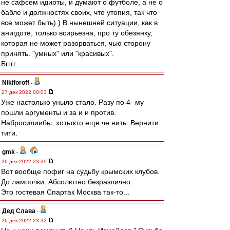
не сафсем идиоты, и думают о футболе, а не о
бабле и должностях своих, что утопия, так что
все может быть) ) В нынешней ситуации, как в
анигдоте, только всирьезна, про ту обезянку,
которая не может разорваться, чью сторону
принять. "умных" или "красивых".
Бгггг.
Nikiforoff
-
27 дек 2022 00:03
Уже настолько уныло стало. Разу по 4- му
пошли аргументы и за и и против.
Набросилиибы, хотьткто еще че нить. Вернити
тити.
gmk
-
26 дек 2022 23:39
Вот вообще пофиг на судьбу крымских клубов.
До лампочки. Абсолютно безразлично.
Это гостевая Спартак Москва так-то...
Дед Слава
-
26 дек 2022 23:32