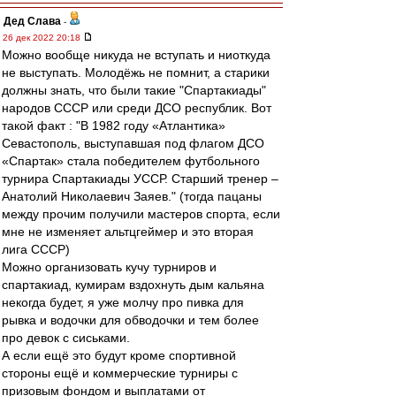
Дед Слава
-
26 дек 2022 20:18
Можно вообще никуда не вступать и ниоткуда
не выступать. Молодёжь не помнит, а старики
должны знать, что были такие "Спартакиады"
народов СССР или среди ДСО республик. Вот
такой факт : "В 1982 году «Атлантика»
Севастополь, выступавшая под флагом ДСО
«Спартак» стала победителем футбольного
турнира Спартакиады УССР. Старший тренер –
Анатолий Николаевич Заяев." (тогда пацаны
между прочим получили мастеров спорта, если
мне не изменяет альтцгеймер и это вторая
лига СССР)
Можно организовать кучу турниров и
спартакиад, кумирам вздохнуть дым кальяна
некогда будет, я уже молчу про пивка для
рывка и водочки для обводочки и тем более
про девок с сиськами.
А если ещё это будут кроме спортивной
стороны ещё и коммерческие турниры с
призовым фондом и выплатами от