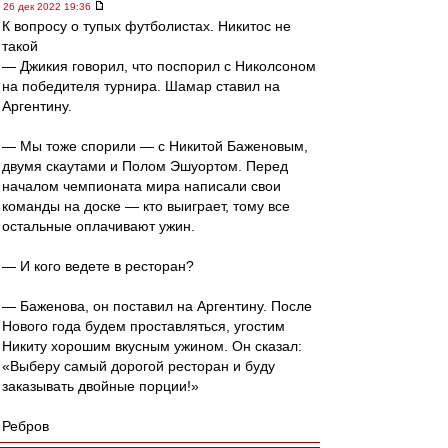
26 дек 2022 19:36
К вопросу о тупых футболистах. Никитос не
такой
— Джикия говорил, что поспорил с Николсоном
на победителя турнира. Шамар ставил на
Аргентину.
— Мы тоже спорили — с Никитой Баженовым,
двумя скаутами и Полом Эшуортом. Перед
началом чемпионата мира написали свои
команды на доске — кто выиграет, тому все
остальные оплачивают ужин.
— И кого ведете в ресторан?
— Баженова, он поставил на Аргентину. После
Нового года будем проставляться, угостим
Никиту хорошим вкусным ужином. Он сказал:
«Выберу самый дорогой ресторан и буду
заказывать двойные порции!»
Ребров