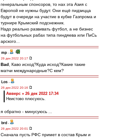
генеральным спонсоров, то нах эта Азия с
Европой не нужны будут. Они ещё пидзицца
будут в очереди на участие в кубке Газпрома и
турнире Крымский подснежник.
Надо реально развивать футбол, а не бизнес
на футбольных рабах типа пиндяева или ПиСь
арского...
mp
-
26 дек 2022 20:17
Bad
, Каво исход?Куда исход?Какие такие
матчи международные?С кем?
Los
-
26 дек 2022 20:16
Авверс » 26 дек 2022 17:34
Неистово плюсуюсь.
я обратно - минусуюсь ...
brd
-
26 дек 2022 20:01
Сначала пусть РФС примет в состав Крым и