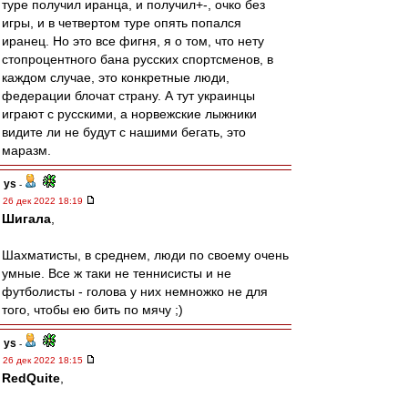
туре получил иранца, и получил+-, очко без
игры, и в четвертом туре опять попался
иранец. Но это все фигня, я о том, что нету
стопроцентного бана русских спортсменов, в
каждом случае, это конкретные люди,
федерации блочат страну. А тут украинцы
играют с русскими, а норвежские лыжники
видите ли не будут с нашими бегать, это
маразм.
ys
-
26 дек 2022 18:19
Шигала
,
Шахматисты, в среднем, люди по своему очень
умные. Все ж таки не теннисисты и не
футболисты - голова у них немножко не для
того, чтобы ею бить по мячу ;)
ys
-
26 дек 2022 18:15
RedQuite
,