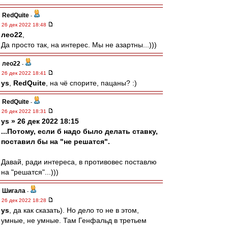
RedQuite
-
26 дек 2022 18:48
лео22
,
Да просто так, на интерес. Мы не азартны...)))
лео22
-
26 дек 2022 18:41
ys
,
RedQuite
, на чё спорите, пацаны? :)
RedQuite
-
26 дек 2022 18:31
ys » 26 дек 2022 18:15
...Потому, если б надо было делать ставку,
поставил бы на "не решатся".
Давай, ради интереса, в противовес поставлю
на "решатся"...)))
Шигала
-
26 дек 2022 18:28
ys
, да как сказать). Но дело то не в этом,
умные, не умные. Там Генфальд в третьем