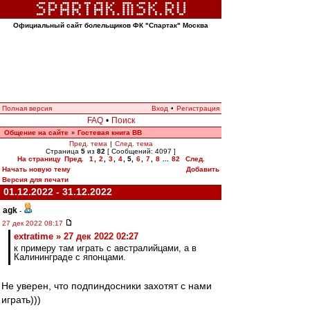
Официальный сайт болельщиков ФК "Спартак" Москва
Полная версия
Вход
•
Регистрация
FAQ
•
Поиск
Общение на сайте
Гостевая книга ВВ
»
Пред. тема
|
След. тема
Страница
5
из
82
[ Сообщений: 4097 ]
На страницу
Пред.
1
,
2
,
3
,
4
,
5
,
6
,
7
,
8
...
82
След.
Начать новую тему
Добавить
Версия для печати
01.12.2022 - 31.12.2022
agk
-
27 дек 2022 08:17
extratime » 27 дек 2022 02:27
к примеру там играть с австралийцами, а в
Калининграде с японцами.
Не уверен, что подпиндосники захотят с нами
играть)))