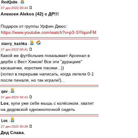
RedQuite
-
27 дек 2022 00:44
Алексея Alekos (42) с ДР!!!
Подарок от группы Урфин Джюс:
https://www.youtube.com/watch?v=p3-SYIqunFM
starry_kashka
-
27 дек 2022 00:41
Какой же футбольчик показывает Арсенал в
дерби с Вест Хэмом! Все эти "дурацкие"
касашечки, короткие пасики...))
(хотел в перерыве написать, когда летели 0-1
после пеналя, но так играли!)...
gav
-
27 дек 2022 00:41
Los
, купи уже себе мышь с колёсиком. хватит
на дедовской однокнопочной сидеть
Los
-
27 дек 2022 00:36
Дед Слава
,