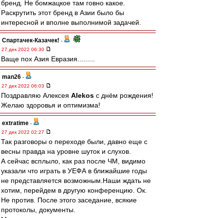
бренд. Не бомжацкое там говно какое.
Раскрутить этот бренд в Азии было бы
интересной и вполне выполнимой задачей.
Спартачек-Казачек!
-
27 дек 2022 06:30
Ваще пох Азия Евразия.........
man26
-
27 дек 2022 06:03
Поздравляю Алексея
Alekos
с днём рождения!
Желаю здоровья и оптимизма!
extratime
-
27 дек 2022 02:27
Так разговоры о переходе были, давно еще с
весны правда на уровне шуток и слухов.
А сейчас всплыло, как раз после ЧМ, видимо
указали что играть в УЕФА в ближайшие годы
не представляется возможным.Наши ждать не
хотим, перейдем в другую конференцию. Ок.
Не против. После этого заседание, всякие
протоколы, документы.