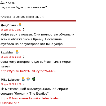
Да и суть...
Бедой ли будет расставанье?
(Ответа на вопрос я не знаю :-).)
Дед Слава
-
26 дек 2022 21:53
Уефе верить нельзя. Они полностью обманули
всех и облажались в Крыму. Состояние
футбола на полуострове это вина уефа.
kvzakhar
-
26 дек 2022 21:29
если кому интересно где сейчас пылит жорик
тигев)
https://youtu.be/P9-_VGryfnc?t=4485
Mike Lebedev
-
26 дек 2022 21:08
Из межсезонной околомузыкальной лирики
сегодня "Лемми и The Beatles"
https://dzen.ru/media/mike_lebedev/lemm ...
00b23a1c87