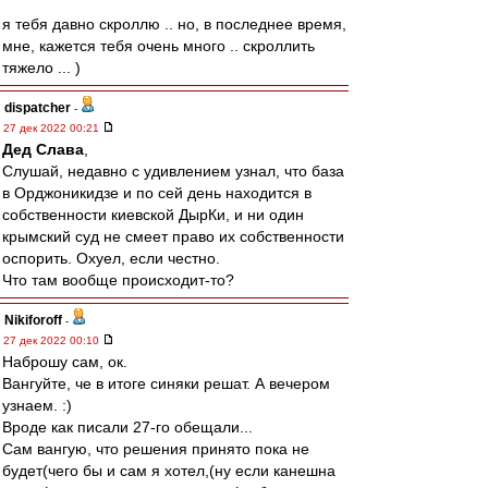
я тебя давно скроллю .. но, в последнее время,
мне, кажется тебя очень много .. скроллить
тяжело ... )
dispatcher
-
27 дек 2022 00:21
Дед Слава
,
Слушай, недавно с удивлением узнал, что база
в Орджоникидзе и по сей день находится в
собственности киевской ДырКи, и ни один
крымский суд не смеет право их собственности
оспорить. Охуел, если честно.
Что там вообще происходит-то?
Nikiforoff
-
27 дек 2022 00:10
Наброшу сам, ок.
Вангуйте, че в итоге синяки решат. А вечером
узнаем. :)
Вроде как писали 27-го обещали...
Сам вангую, что решения принято пока не
будет(чего бы и сам я хотел,(ну если канешна