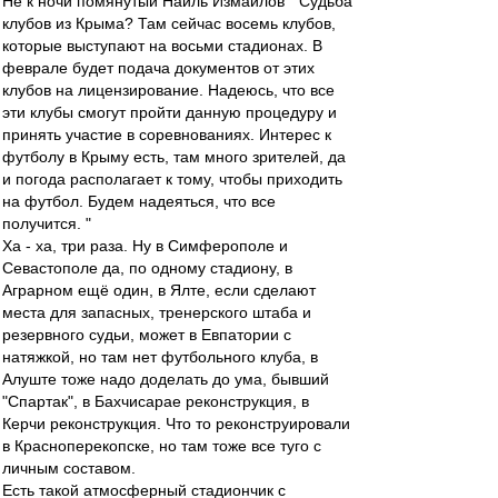
Не к ночи помянутый Наиль Измайлов " Судьба
клубов из Крыма? Там сейчас восемь клубов,
которые выступают на восьми стадионах. В
феврале будет подача документов от этих
клубов на лицензирование. Надеюсь, что все
эти клубы смогут пройти данную процедуру и
принять участие в соревнованиях. Интерес к
футболу в Крыму есть, там много зрителей, да
и погода располагает к тому, чтобы приходить
на футбол. Будем надеяться, что все
получится. "
Ха - ха, три раза. Ну в Симферополе и
Севастополе да, по одному стадиону, в
Аграрном ещё один, в Ялте, если сделают
места для запасных, тренерского штаба и
резервного судьи, может в Евпатории с
натяжкой, но там нет футбольного клуба, в
Алуште тоже надо доделать до ума, бывший
"Спартак", в Бахчисарае реконструкция, в
Керчи реконструкция. Что то реконструировали
в Красноперекопске, но там тоже все туго с
личным составом.
Есть такой атмосферный стадиончик с