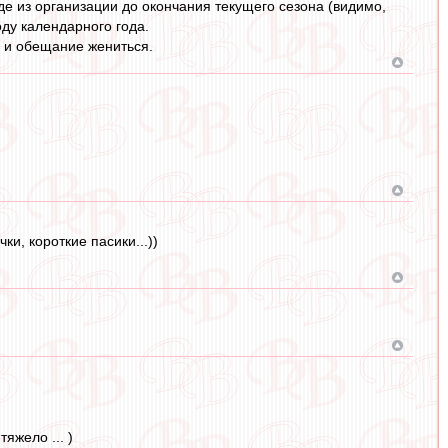
е из организации до окончания текущего сезона (видимо,
ду календарного года.
о и обещание жениться.
и, короткие пасики...))
яжело ... )