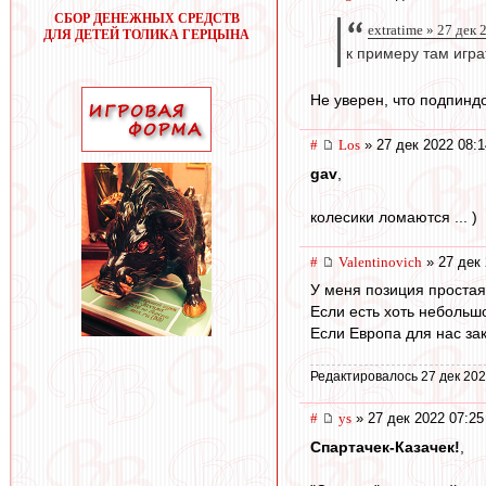
СБОР ДЕНЕЖНЫХ СРЕДСТВ
extratime » 27 дек 
ДЛЯ ДЕТЕЙ ТОЛИКА ГЕРЦЫНА
к примеру там игра
Не уверен, что подпиндо
#
Los
» 27 дек 2022 08:1
gav
,
колесики ломаются ... )
#
Valentinovich
» 27 дек 
У меня позиция простая
Если есть хоть небольшо
Если Европа для нас зак
Редактировалось 27 дек 202
#
ys
» 27 дек 2022 07:25
Спартачек-Казачек!
,