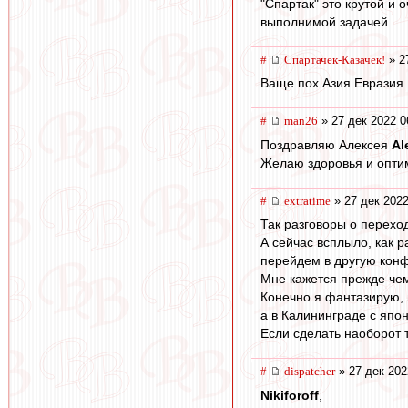
"Спартак" это крутой и 
выполнимой задачей.
#
Спартачек-Казачек!
» 2
Ваще пох Азия Евразия....
#
man26
» 27 дек 2022 0
Поздравляю Алексея
Al
Желаю здоровья и опти
#
extratime
» 27 дек 2022
Так разговоры о перехо
А сейчас всплыло, как 
перейдем в другую конф
Мне кажется прежде чем
Конечно я фантазирую, 
а в Калининграде с япо
Если сделать наоборот 
#
dispatcher
» 27 дек 202
Nikiforoff
,