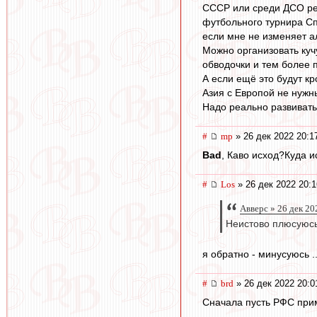
СССР или среди ДСО рес
футбольного турнира Сп
если мне не изменяет а
Можно организовать кучу
обводочки и тем более п
А если ещё это будут к
Азия с Европой не нужн
Надо реально развивать
#
mp
» 26 дек 2022 20:1
Bad
, Каво исход?Куда 
#
Los
» 26 дек 2022 20:1
Авверс » 26 дек 20
Неистово плюсуюсь
я обратно - минусуюсь ..
#
brd
» 26 дек 2022 20:0
Сначала пусть РФС прим