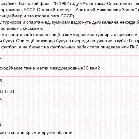
публик. Вот такой факт : "В 1982 году «Атлантика» Севастополь
артакиады УССР. Старший тренер – Анатолий Николаевич Заяев." 
льтцгеймер и это вторая лига СССР)
 турниров и спартакиад, кумирам вздохнуть дым кальяна некогда б
ро девок с сиськами.
роме спортивной стороны ещё и коммерческие турниры с призовым 
ы будут. Они ещё пидзицца будут в очереди на участие в кубке Газ
 футбол, а не бизнес на футбольных рабах типа пиндяева или ПиСь
7
исход?Какие такие матчи международные?С кем?
6
22 17:34
.
.
1
ет в состав Крым и другие области.