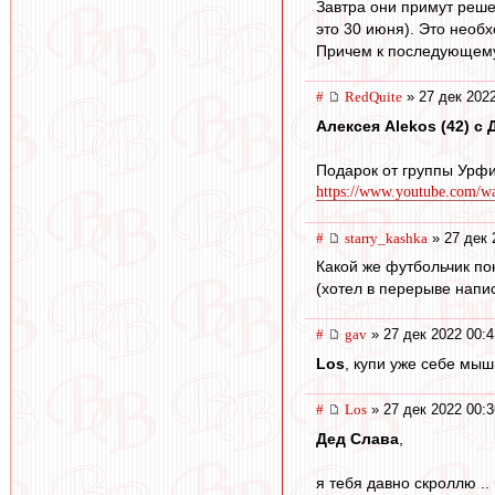
Завтра они примут реше
это 30 июня). Это необ
Причем к последующему 
#
RedQuite
» 27 дек 2022
Алексея Alekos (42) с Д
Подарок от группы Урф
https://www.youtube.com/
#
starry_kashka
» 27 дек 
Какой же футбольчик пок
(хотел в перерыве написа
#
gav
» 27 дек 2022 00:4
Los
, купи уже себе мыш
#
Los
» 27 дек 2022 00:3
Дед Слава
,
я тебя давно скроллю .. 