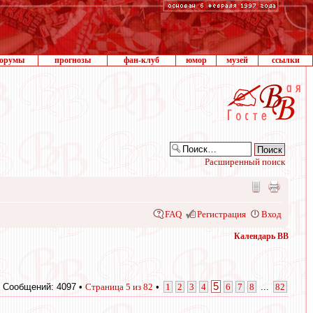
орумы
прогнозы
фан-клуб
юмор
музей
ссылки
Расширенный поиск
FAQ
Регистрация
Вход
Календарь ВВ
5
Сообщений: 4097 •
Страница
5
из
82
•
1
2
3
4
6
7
8
...
82