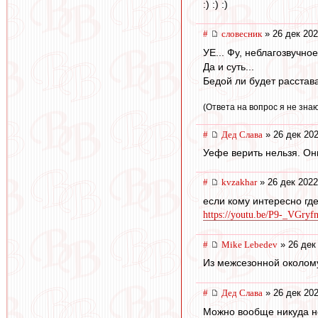
:) :) :)
#
словесник
» 26 дек 202
УЕ... Фу, неблагозвучно
Да и суть...
Бедой ли будет расстав
(Ответа на вопрос я не знаю 
#
Дед Слава
» 26 дек 202
Уефе верить нельзя. Он
#
kvzakhar
» 26 дек 2022
если кому интересно где
https://youtu.be/P9-_VGryf
#
Mike Lebedev
» 26 дек
Из межсезонной околому
#
Дед Слава
» 26 дек 202
Можно вообще никуда не