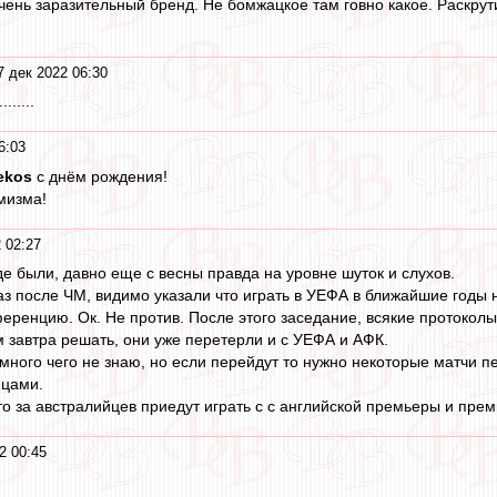
очень заразительный бренд. Не бомжацкое там говно какое. Раскрут
7 дек 2022 06:30
.....
6:03
ekos
с днём рождения!
мизма!
 02:27
де были, давно еще с весны правда на уровне шуток и слухов.
раз после ЧМ, видимо указали что играть в УЕФА в ближайшие годы
еренцию. Ок. Не против. После этого заседание, всякие протоколы
 завтра решать, они уже перетерли и с УЕФА и АФК.
много чего не знаю, но если перейдут то нужно некоторые матчи пе
нцами.
то за австралийцев приедут играть с с английской премьеры и пре
2 00:45