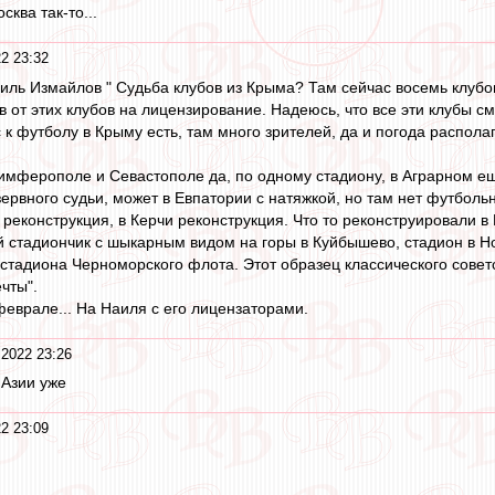
сква так-то...
2 23:32
иль Измайлов " Судьба клубов из Крыма? Там сейчас восемь клубо
 от этих клубов на лицензирование. Надеюсь, что все эти клубы с
к футболу в Крыму есть, там много зрителей, да и погода располаг
 Симферополе и Севастополе да, по одному стадиону, в Аграрном е
зервного судьи, может в Евпатории с натяжкой, но там нет футболь
 реконструкция, в Керчи реконструкция. Что то реконструировали в
 стадиончик с шыкарным видом на горы в Куйбышево, стадион в Н
 стадиона Черноморского флота. Этот образец классического сове
чты".
феврале... На Наиля с его лицензаторами.
 2022 23:26
 Азии уже
2 23:09