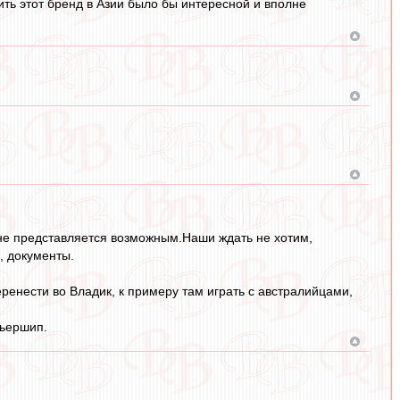
ить этот бренд в Азии было бы интересной и вполне
 не представляется возможным.Наши ждать не хотим,
, документы.
ренести во Владик, к примеру там играть с австралийцами,
мьершип.