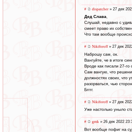
#
dispatcher
» 27 дек 202
Дед Слава
,
Слушай, недавно с удив
смеет право их собствен
Что там вообще происхо
#
Nikiforoff
» 27 дек 202
Наброшу сам, ок.
Вангуйте, че в итоге син
Вроде как писали 27-го 
Сам вангую, что решени
должностях своих, что у
разорваться, чью сторон
Бгггг.
#
Nikiforoff
» 27 дек 202
Уже настолько уныло ста
#
gmk
» 26 дек 2022 23:
Вот вообще пофиг на су