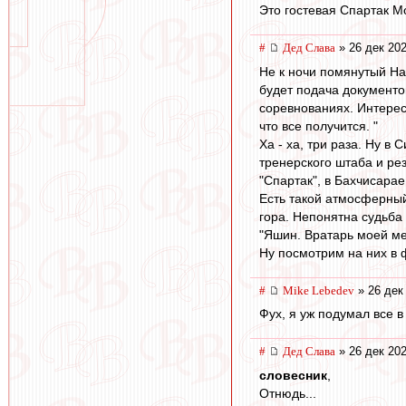
Это гостевая Спартак Мо
#
Дед Слава
» 26 дек 202
Не к ночи помянутый На
будет подача документов
соревнованиях. Интерес 
что все получится. "
Ха - ха, три раза. Ну в
тренерского штаба и ре
"Спартак", в Бахчисарае
Есть такой атмосферный
гора. Непонятна судьба
"Яшин. Вратарь моей ме
Ну посмотрим на них в 
#
Mike Lebedev
» 26 дек
Фух, я уж подумал все в
#
Дед Слава
» 26 дек 202
словесник
,
Отнюдь...