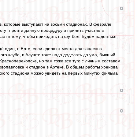
в, которые выступают на восьми стадионах. В феврале
могут пройти данную процедуру и принять участие в
ает к тому, чтобы приходить на футбол. Будем надеяться,
щё один, в Ялте, если сделают места для запасных,
ного клуба, в Алуште тоже надо доделать до ума, бывший
 Красноперекопске, но там тоже все туго с личным составом.
овопавловке и стадион в Артеке. В общем работы хренова
тского стадиона можно увидеть на первых минутах фильма