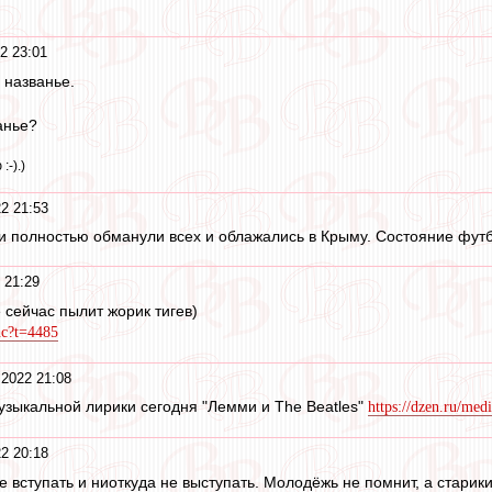
2 23:01
е названье.
анье?
:-).)
2 21:53
и полностью обманули всех и облажались в Крыму. Состояние футб
 21:29
 сейчас пылит жорик тигев)
nc?t=4485
 2022 21:08
зыкальной лирики сегодня "Лемми и The Beatles"
https://dzen.ru/me
2 20:18
 вступать и ниоткуда не выступать. Молодёжь не помнит, а старик