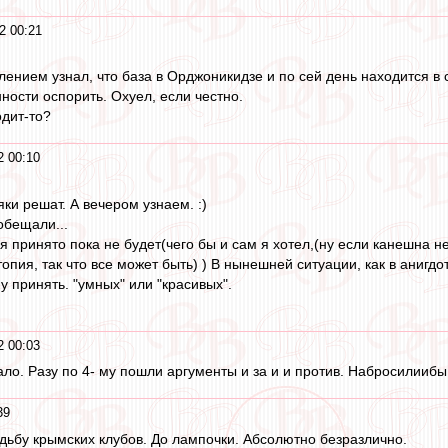
2 00:21
лением узнал, что база в Орджоникидзе и по сей день находится в 
ности оспорить. Охуел, если честно.
дит-то?
2 00:10
яки решат. А вечером узнаем. :)
обещали...
я принято пока не будет(чего бы и сам я хотел,(ну если канешна н
топия, так что все может быть) ) В нынешней ситуации, как в анигдо
у принять. "умных" или "красивых".
2 00:03
ло. Разу по 4- му пошли аргументы и за и и против. Набросилиибы,
39
дьбу крымских клубов. До лампочки. Абсолютно безразлично.