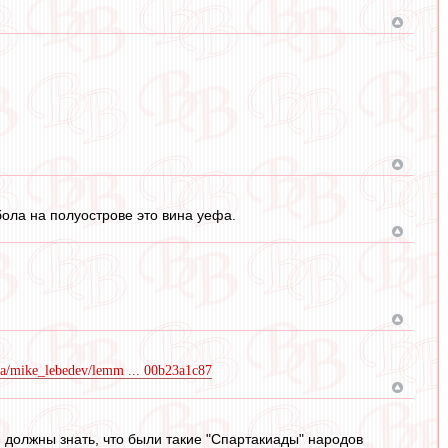
ола на полуострове это вина уефа.
dia/mike_lebedev/lemm ... 00b23a1c87
и должны знать, что были такие "Спартакиады" народов