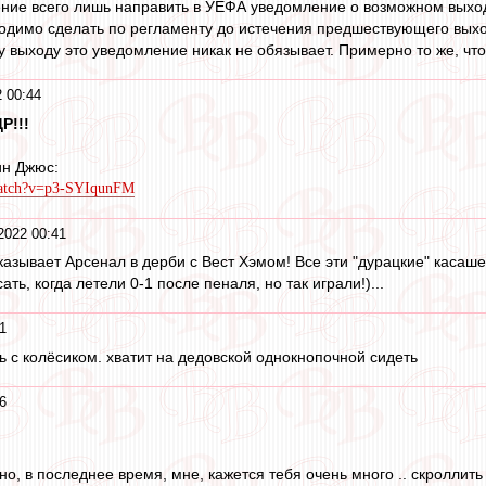
ние всего лишь направить в УЕФА уведомление о возможном выход
ходимо сделать по регламенту до истечения предшествующего выхо
выходу это уведомление никак не обязывает. Примерно то же, чт
 00:44
Р!!!
ин Джюс:
watch?v=p3-SYIqunFM
2022 00:41
азывает Арсенал в дерби с Вест Хэмом! Все эти "дурацкие" касашечк
ть, когда летели 0-1 после пеналя, но так играли!)...
1
ь с колёсиком. хватит на дедовской однокнопочной сидеть
6
но, в последнее время, мне, кажется тебя очень много .. скроллить т