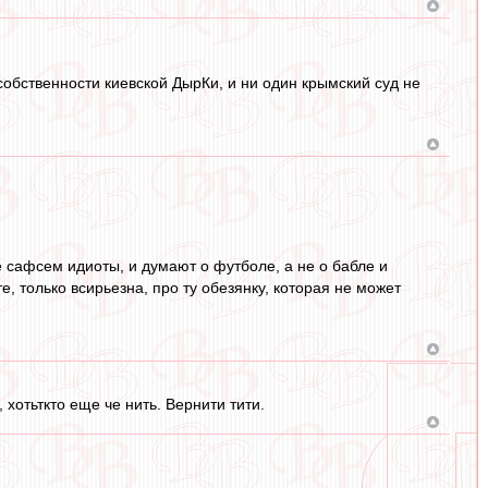
собственности киевской ДырКи, и ни один крымский суд не
е сафсем идиоты, и думают о футболе, а не о бабле и
те, только всирьезна, про ту обезянку, которая не может
 хотьткто еще че нить. Вернити тити.