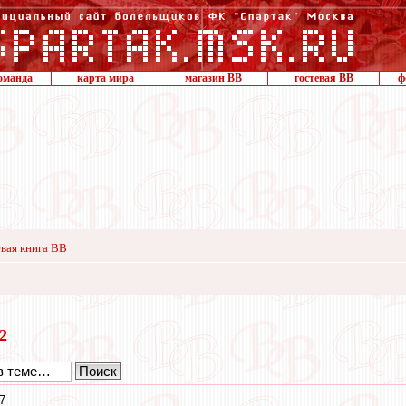
оманда
карта мира
магазин ВВ
гостевая ВВ
ф
вая книга ВВ
22
7