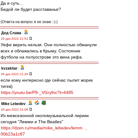
Да и суть...
Бедой ли будет расставанье?
(Ответа на вопрос я не знаю :-).)
Дед Слава
-
26 дек 2022 21:53
Уефе верить нельзя. Они полностью обманули
всех и облажались в Крыму. Состояние
футбола на полуострове это вина уефа.
kvzakhar
-
26 дек 2022 21:29
если кому интересно где сейчас пылит жорик
тигев)
https://youtu.be/P9-_VGryfnc?t=4485
Mike Lebedev
-
26 дек 2022 21:08
Из межсезонной околомузыкальной лирики
сегодня "Лемми и The Beatles"
https://dzen.ru/media/mike_lebedev/lemm ...
00b23a1c87