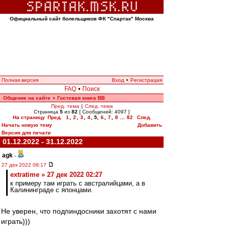
Официальный сайт болельщиков ФК "Спартак" Москва
Полная версия
Вход
•
Регистрация
FAQ
•
Поиск
Общение на сайте
Гостевая книга ВВ
»
Пред. тема
|
След. тема
Страница
5
из
82
[ Сообщений: 4097 ]
На страницу
Пред.
1
,
2
,
3
,
4
,
5
,
6
,
7
,
8
...
82
След.
Начать новую тему
Добавить
Версия для печати
01.12.2022 - 31.12.2022
agk
-
27 дек 2022 08:17
extratime » 27 дек 2022 02:27
к примеру там играть с австралийцами, а в
Калининграде с японцами.
Не уверен, что подпиндосники захотят с нами
играть)))