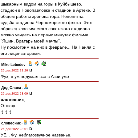
шыкарным видом на горы в Куйбышево,
стадион в Новопавловке и стадион в Артеке. В
общем работы хренова гора. Непонятна
судьба стадиона Черноморского флота. Этот
образец классического советского стадиона
можно увидеть на первых минутах фильма
"Яшин. Вратарь моей мечты".
Ну посмотрим на них в феврале... На Наиля с
его лицензаторами.
Mike Lebedev
-
26 дек 2022 23:26
Фух, я уж подумал все в Азии уже
Дед Слава
-
26 дек 2022 23:09
словесник
,
Отнюдь...
:) :) :)
словесник
-
26 дек 2022 23:01
УЕ... Фу, неблагозвучное названье.