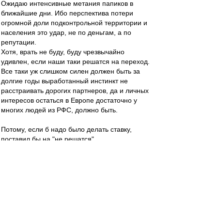
Ожидаю интенсивные метания папиков в
ближайшие дни. Ибо перспектива потери
огромной доли подконтрольной территории и
населения это удар, не по деньгам, а по
репутации.
Хотя, врать не буду, буду чрезвычайно
удивлен, если наши таки решатся на переход.
Все таки уж слишком силен должен быть за
долгие годы выработанный инстинкт не
расстраивать дорогих партнеров, да и личных
интересов остаться в Европе достаточно у
многих людей из РФС, должно быть.
Потому, если б надо было делать ставку,
поставил бы на "не решатся".
Шигала
-
26 дек 2022 18:13
Прямо счас идет чемпионат мира по рапиду
(шахматы), там несколько партий играли
между собой украинские и российские
шахматисты. Никаких истерик.