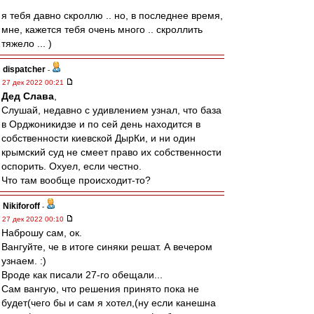
я тебя давно скроллю .. но, в последнее время,
мне, кажется тебя очень много .. скроллить
тяжело ... )
dispatcher
-
27 дек 2022 00:21
Дед Слава
,
Слушай, недавно с удивлением узнал, что база
в Орджоникидзе и по сей день находится в
собственности киевской ДырКи, и ни один
крымский суд не смеет право их собственности
оспорить. Охуел, если честно.
Что там вообще происходит-то?
Nikiforoff
-
27 дек 2022 00:10
Наброшу сам, ок.
Вангуйте, че в итоге синяки решат. А вечером
узнаем. :)
Вроде как писали 27-го обещали...
Сам вангую, что решения принято пока не
будет(чего бы и сам я хотел,(ну если канешна