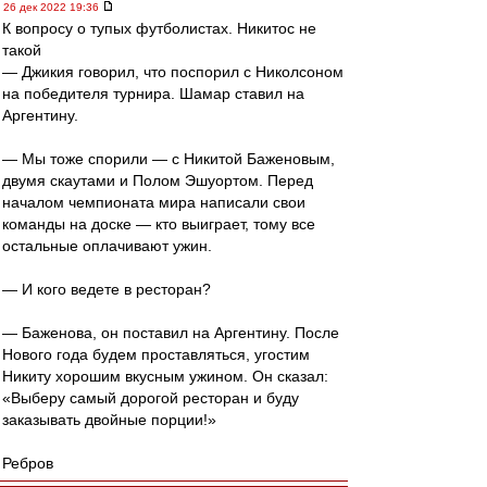
26 дек 2022 19:36
К вопросу о тупых футболистах. Никитос не
такой
— Джикия говорил, что поспорил с Николсоном
на победителя турнира. Шамар ставил на
Аргентину.
— Мы тоже спорили — с Никитой Баженовым,
двумя скаутами и Полом Эшуортом. Перед
началом чемпионата мира написали свои
команды на доске — кто выиграет, тому все
остальные оплачивают ужин.
— И кого ведете в ресторан?
— Баженова, он поставил на Аргентину. После
Нового года будем проставляться, угостим
Никиту хорошим вкусным ужином. Он сказал:
«Выберу самый дорогой ресторан и буду
заказывать двойные порции!»
Ребров