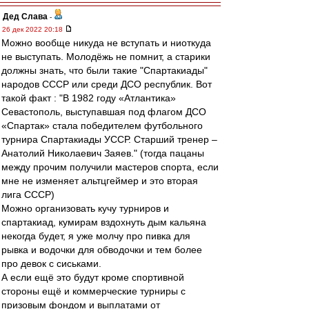
Дед Слава
-
26 дек 2022 20:18
Можно вообще никуда не вступать и ниоткуда
не выступать. Молодёжь не помнит, а старики
должны знать, что были такие "Спартакиады"
народов СССР или среди ДСО республик. Вот
такой факт : "В 1982 году «Атлантика»
Севастополь, выступавшая под флагом ДСО
«Спартак» стала победителем футбольного
турнира Спартакиады УССР. Старший тренер –
Анатолий Николаевич Заяев." (тогда пацаны
между прочим получили мастеров спорта, если
мне не изменяет альтцгеймер и это вторая
лига СССР)
Можно организовать кучу турниров и
спартакиад, кумирам вздохнуть дым кальяна
некогда будет, я уже молчу про пивка для
рывка и водочки для обводочки и тем более
про девок с сиськами.
А если ещё это будут кроме спортивной
стороны ещё и коммерческие турниры с
призовым фондом и выплатами от