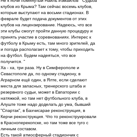
Не к ночи помянутый Наиль Измайлов " Судьба
клубов из Крыма? Там сейчас восемь клубов,
которые выступают на восьми стадионах. В
феврале будет подача документов от этих
клубов на лицензирование. Надеюсь, что все
эти клубы смогут пройти данную процедуру и
принять участие в соревнованиях. Интерес к
футболу в Крыму есть, там много зрителей, да
и погода располагает к тому, чтобы приходить
на футбол. Будем надеяться, что все
получится. "
Ха - ха, три раза. Ну в Симферополе и
Севастополе да, по одному стадиону, в
Аграрном ещё один, в Ялте, если сделают
места для запасных, тренерского штаба и
резервного судьи, может в Евпатории с
натяжкой, но там нет футбольного клуба, в
Алуште тоже надо доделать до ума, бывший
"Спартак", в Бахчисарае реконструкция, в
Керчи реконструкция. Что то реконструировали
в Красноперекопске, но там тоже все туго с
личным составом.
Есть такой атмосферный стадиончик с