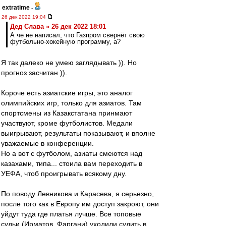
extratime
-
26 дек 2022 19:04
Дед Слава » 26 дек 2022 18:01
А че не написал, что Газпром свернёт свою
футбольно-хокейную программу, а?
Я так далеко не умею заглядывать )). Но
прогноз засчитан )).
Короче есть азиатские игры, это аналог
олимпийских игр, только для азиатов. Там
спортсмены из Казакстатана принмают
участвуют, кроме футболистов. Медали
выигрывают, результаты показывают, и вполне
уважаемые в конференции.
Но а вот с футболом, азиаты смеются над
казахами, типа... стоила вам переходить в
УЕФА, чтоб проигрывать всякому дну.
По поводу Левникова и Карасева, я серьезно,
после того как в Европу им доступ закроют, они
уйдут туда где платья лучше. Все топовые
судьи (Ирматов, Фаргани) уходили судить в