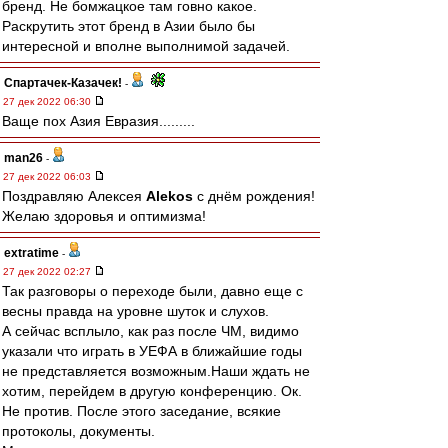
бренд. Не бомжацкое там говно какое.
Раскрутить этот бренд в Азии было бы
интересной и вполне выполнимой задачей.
Спартачек-Казачек!
-
27 дек 2022 06:30
Ваще пох Азия Евразия.........
man26
-
27 дек 2022 06:03
Поздравляю Алексея
Alekos
с днём рождения!
Желаю здоровья и оптимизма!
extratime
-
27 дек 2022 02:27
Так разговоры о переходе были, давно еще с
весны правда на уровне шуток и слухов.
А сейчас всплыло, как раз после ЧМ, видимо
указали что играть в УЕФА в ближайшие годы
не представляется возможным.Наши ждать не
хотим, перейдем в другую конференцию. Ок.
Не против. После этого заседание, всякие
протоколы, документы.