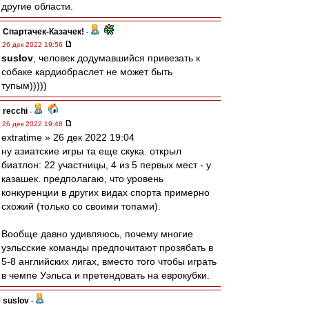
другие области.
Спартачек-Казачек!
-
26 дек 2022 19:56
suslov
, человек додумавшийся привезать к
собаке кардиобраслет не может быть
тупым)))))
recchi
-
26 дек 2022 19:48
extratime » 26 дек 2022 19:04
ну азиатские игры та еще скука. открыл
биатлон: 22 участницы, 4 из 5 первых мест - у
казашек. предполагаю, что уровень
конкуренции в других видах спорта примерно
схожий (только со своими топами).
Вообще давно удивляюсь, почему многие
уэльсские команды предпочитают прозябать в
5-8 английских лигах, вместо того чтобы играть
в чемпе Уэльса и претендовать на еврокубки.
suslov
-