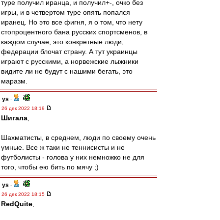
туре получил иранца, и получил+-, очко без
игры, и в четвертом туре опять попался
иранец. Но это все фигня, я о том, что нету
стопроцентного бана русских спортсменов, в
каждом случае, это конкретные люди,
федерации блочат страну. А тут украинцы
играют с русскими, а норвежские лыжники
видите ли не будут с нашими бегать, это
маразм.
ys
-
26 дек 2022 18:19
Шигала
,
Шахматисты, в среднем, люди по своему очень
умные. Все ж таки не теннисисты и не
футболисты - голова у них немножко не для
того, чтобы ею бить по мячу ;)
ys
-
26 дек 2022 18:15
RedQuite
,