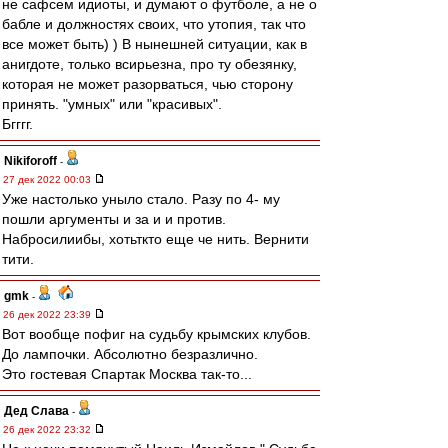
не сафсем идиоты, и думают о футболе, а не о
бабле и должностях своих, что утопия, так что
все может быть) ) В нынешней ситуации, как в
анигдоте, только всирьезна, про ту обезянку,
которая не может разорваться, чью сторону
принять. "умных" или "красивых".
Бгггг.
Nikiforoff
-
27 дек 2022 00:03
Уже настолько уныло стало. Разу по 4- му
пошли аргументы и за и и против.
Набросилиибы, хотьткто еще че нить. Вернити
тити.
gmk
-
26 дек 2022 23:39
Вот вообще пофиг на судьбу крымских клубов.
До лампочки. Абсолютно безразлично.
Это гостевая Спартак Москва так-то...
Дед Слава
-
26 дек 2022 23:32