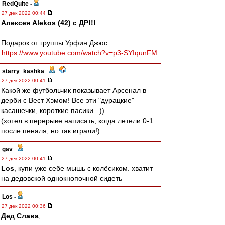
RedQuite
-
27 дек 2022 00:44
Алексея Alekos (42) с ДР!!!
Подарок от группы Урфин Джюс:
https://www.youtube.com/watch?v=p3-SYIqunFM
starry_kashka
-
27 дек 2022 00:41
Какой же футбольчик показывает Арсенал в
дерби с Вест Хэмом! Все эти "дурацкие"
касашечки, короткие пасики...))
(хотел в перерыве написать, когда летели 0-1
после пеналя, но так играли!)...
gav
-
27 дек 2022 00:41
Los
, купи уже себе мышь с колёсиком. хватит
на дедовской однокнопочной сидеть
Los
-
27 дек 2022 00:36
Дед Слава
,