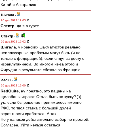
Китай и Австралию.
Шигала
-
26 дек 2022 19:03
Спектр
, да я в курсе.
Спектр
-
26 дек 2022 19:02
Шигала
, у иранских шахматистов реально
неиллюзорные проблемы могут быть (и не
только с федерацией), если сядут за доску с
израильтянином. Во многом из-за этого и
Фируджа в результате сбежал во Францию.
лео22
-
26 дек 2022 19:00
RedQuite
, ну понятно, это пацаны на
щелобаны играют. Стало быть по куску? )))
ys
, если бы решение принималось именно
РФС, то твоя ставка с большой долей
вероятности сработала. А так...
Но у папиков действительно выбор не простой.
Согласен. Уйти нельзя остаться.