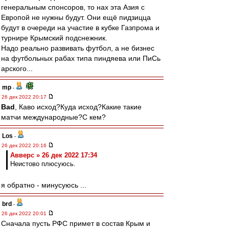
генеральным спонсоров, то нах эта Азия с
Европой не нужны будут. Они ещё пидзицца
будут в очереди на участие в кубке Газпрома и
турнире Крымский подснежник.
Надо реально развивать футбол, а не бизнес
на футбольных рабах типа пиндяева или ПиСь
арского...
mp
-
26 дек 2022 20:17
Bad
, Каво исход?Куда исход?Какие такие
матчи международные?С кем?
Los
-
26 дек 2022 20:16
Авверс » 26 дек 2022 17:34
Неистово плюсуюсь.
я обратно - минусуюсь ...
brd
-
26 дек 2022 20:01
Сначала пусть РФС примет в состав Крым и