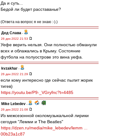
Да и суть...
Бедой ли будет расставанье?
(Ответа на вопрос я не знаю :-).)
Дед Слава
-
26 дек 2022 21:53
Уефе верить нельзя. Они полностью обманули
всех и облажались в Крыму. Состояние
футбола на полуострове это вина уефа.
kvzakhar
-
26 дек 2022 21:29
если кому интересно где сейчас пылит жорик
тигев)
https://youtu.be/P9-_VGryfnc?t=4485
Mike Lebedev
-
26 дек 2022 21:08
Из межсезонной околомузыкальной лирики
сегодня "Лемми и The Beatles"
https://dzen.ru/media/mike_lebedev/lemm ...
00b23a1c87