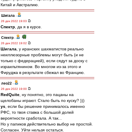
Китай и Австралию.
Шигала
-
26 дек 2022 19:03
Спектр
, да я в курсе.
Спектр
-
26 дек 2022 19:02
Шигала
, у иранских шахматистов реально
неиллюзорные проблемы могут быть (и не
только с федерацией), если сядут за доску с
израильтянином. Во многом из-за этого и
Фируджа в результате сбежал во Францию.
лео22
-
26 дек 2022 19:00
RedQuite
, ну понятно, это пацаны на
щелобаны играют. Стало быть по куску? )))
ys
, если бы решение принималось именно
РФС, то твоя ставка с большой долей
вероятности сработала. А так...
Но у папиков действительно выбор не простой.
Согласен. Уйти нельзя остаться.