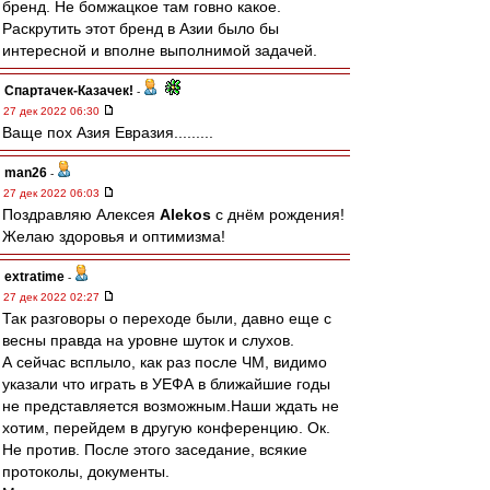
бренд. Не бомжацкое там говно какое.
Раскрутить этот бренд в Азии было бы
интересной и вполне выполнимой задачей.
Спартачек-Казачек!
-
27 дек 2022 06:30
Ваще пох Азия Евразия.........
man26
-
27 дек 2022 06:03
Поздравляю Алексея
Alekos
с днём рождения!
Желаю здоровья и оптимизма!
extratime
-
27 дек 2022 02:27
Так разговоры о переходе были, давно еще с
весны правда на уровне шуток и слухов.
А сейчас всплыло, как раз после ЧМ, видимо
указали что играть в УЕФА в ближайшие годы
не представляется возможным.Наши ждать не
хотим, перейдем в другую конференцию. Ок.
Не против. После этого заседание, всякие
протоколы, документы.