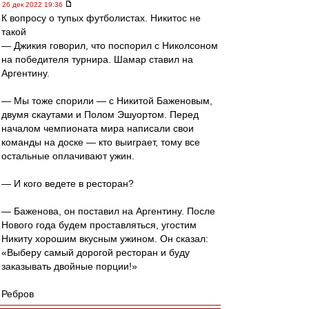
26 дек 2022 19:36
К вопросу о тупых футболистах. Никитос не
такой
— Джикия говорил, что поспорил с Николсоном
на победителя турнира. Шамар ставил на
Аргентину.
— Мы тоже спорили — с Никитой Баженовым,
двумя скаутами и Полом Эшуортом. Перед
началом чемпионата мира написали свои
команды на доске — кто выиграет, тому все
остальные оплачивают ужин.
— И кого ведете в ресторан?
— Баженова, он поставил на Аргентину. После
Нового года будем проставляться, угостим
Никиту хорошим вкусным ужином. Он сказал:
«Выберу самый дорогой ресторан и буду
заказывать двойные порции!»
Ребров