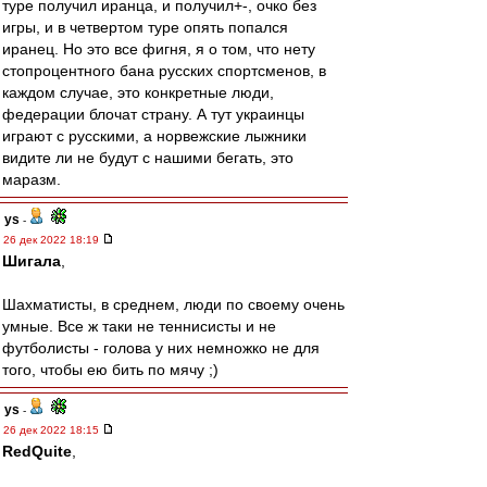
туре получил иранца, и получил+-, очко без
игры, и в четвертом туре опять попался
иранец. Но это все фигня, я о том, что нету
стопроцентного бана русских спортсменов, в
каждом случае, это конкретные люди,
федерации блочат страну. А тут украинцы
играют с русскими, а норвежские лыжники
видите ли не будут с нашими бегать, это
маразм.
ys
-
26 дек 2022 18:19
Шигала
,
Шахматисты, в среднем, люди по своему очень
умные. Все ж таки не теннисисты и не
футболисты - голова у них немножко не для
того, чтобы ею бить по мячу ;)
ys
-
26 дек 2022 18:15
RedQuite
,