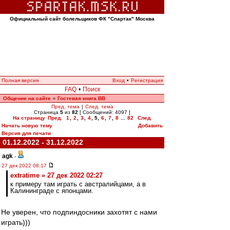
Официальный сайт болельщиков ФК "Спартак" Москва
Полная версия
Вход
•
Регистрация
FAQ
•
Поиск
Общение на сайте
Гостевая книга ВВ
»
Пред. тема
|
След. тема
Страница
5
из
82
[ Сообщений: 4097 ]
На страницу
Пред.
1
,
2
,
3
,
4
,
5
,
6
,
7
,
8
...
82
След.
Начать новую тему
Добавить
Версия для печати
01.12.2022 - 31.12.2022
agk
-
27 дек 2022 08:17
extratime » 27 дек 2022 02:27
к примеру там играть с австралийцами, а в
Калининграде с японцами.
Не уверен, что подпиндосники захотят с нами
играть)))