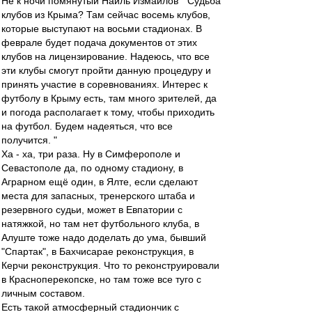
Не к ночи помянутый Наиль Измайлов " Судьба
клубов из Крыма? Там сейчас восемь клубов,
которые выступают на восьми стадионах. В
феврале будет подача документов от этих
клубов на лицензирование. Надеюсь, что все
эти клубы смогут пройти данную процедуру и
принять участие в соревнованиях. Интерес к
футболу в Крыму есть, там много зрителей, да
и погода располагает к тому, чтобы приходить
на футбол. Будем надеяться, что все
получится. "
Ха - ха, три раза. Ну в Симферополе и
Севастополе да, по одному стадиону, в
Аграрном ещё один, в Ялте, если сделают
места для запасных, тренерского штаба и
резервного судьи, может в Евпатории с
натяжкой, но там нет футбольного клуба, в
Алуште тоже надо доделать до ума, бывший
"Спартак", в Бахчисарае реконструкция, в
Керчи реконструкция. Что то реконструировали
в Красноперекопске, но там тоже все туго с
личным составом.
Есть такой атмосферный стадиончик с