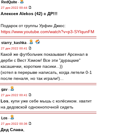
RedQuite
-
27 дек 2022 00:44
Алексея Alekos (42) с ДР!!!
Подарок от группы Урфин Джюс:
https://www.youtube.com/watch?v=p3-SYIqunFM
starry_kashka
-
27 дек 2022 00:41
Какой же футбольчик показывает Арсенал в
дерби с Вест Хэмом! Все эти "дурацкие"
касашечки, короткие пасики...))
(хотел в перерыве написать, когда летели 0-1
после пеналя, но так играли!)...
gav
-
27 дек 2022 00:41
Los
, купи уже себе мышь с колёсиком. хватит
на дедовской однокнопочной сидеть
Los
-
27 дек 2022 00:36
Дед Слава
,