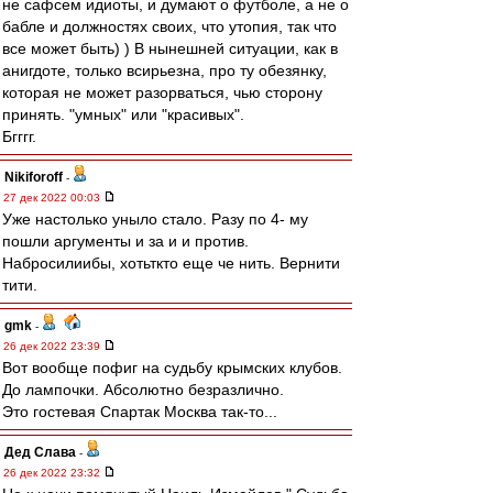
не сафсем идиоты, и думают о футболе, а не о
бабле и должностях своих, что утопия, так что
все может быть) ) В нынешней ситуации, как в
анигдоте, только всирьезна, про ту обезянку,
которая не может разорваться, чью сторону
принять. "умных" или "красивых".
Бгггг.
Nikiforoff
-
27 дек 2022 00:03
Уже настолько уныло стало. Разу по 4- му
пошли аргументы и за и и против.
Набросилиибы, хотьткто еще че нить. Вернити
тити.
gmk
-
26 дек 2022 23:39
Вот вообще пофиг на судьбу крымских клубов.
До лампочки. Абсолютно безразлично.
Это гостевая Спартак Москва так-то...
Дед Слава
-
26 дек 2022 23:32