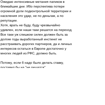
Ожидаю интенсивные метания папиков в
ближайшие дни. Ибо перспектива потери
огромной доли подконтрольной территории и
населения это удар, не по деньгам, а по
репутации.
Хотя, врать не буду, буду чрезвычайно
удивлен, если наши таки решатся на переход.
Все таки уж слишком силен должен быть за
долгие годы выработанный инстинкт не
расстраивать дорогих партнеров, да и личных
интересов остаться в Европе достаточно у
многих людей из РФС, должно быть.
Потому, если б надо было делать ставку,
поставил бы на "не решатся".
Шигала
-
26 дек 2022 18:13
Прямо счас идет чемпионат мира по рапиду
(шахматы), там несколько партий играли
между собой украинские и российские
шахматисты. Никаких истерик.