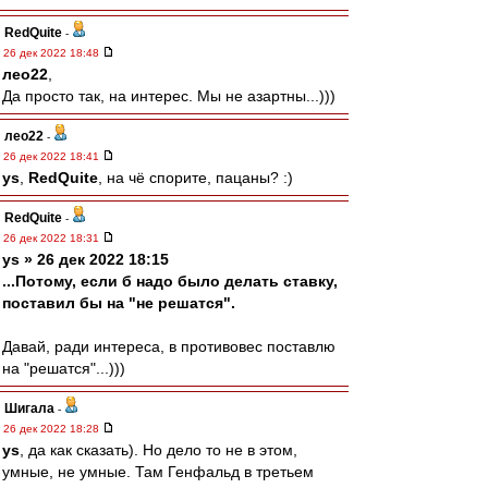
RedQuite
-
26 дек 2022 18:48
лео22
,
Да просто так, на интерес. Мы не азартны...)))
лео22
-
26 дек 2022 18:41
ys
,
RedQuite
, на чё спорите, пацаны? :)
RedQuite
-
26 дек 2022 18:31
ys » 26 дек 2022 18:15
...Потому, если б надо было делать ставку,
поставил бы на "не решатся".
Давай, ради интереса, в противовес поставлю
на "решатся"...)))
Шигала
-
26 дек 2022 18:28
ys
, да как сказать). Но дело то не в этом,
умные, не умные. Там Генфальд в третьем