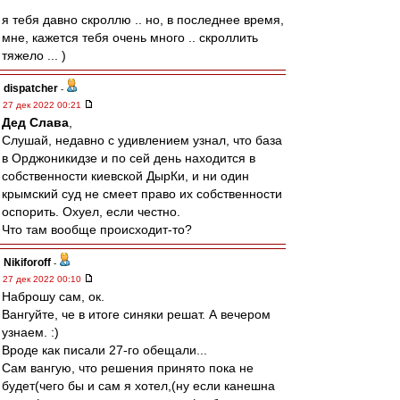
я тебя давно скроллю .. но, в последнее время,
мне, кажется тебя очень много .. скроллить
тяжело ... )
dispatcher
-
27 дек 2022 00:21
Дед Слава
,
Слушай, недавно с удивлением узнал, что база
в Орджоникидзе и по сей день находится в
собственности киевской ДырКи, и ни один
крымский суд не смеет право их собственности
оспорить. Охуел, если честно.
Что там вообще происходит-то?
Nikiforoff
-
27 дек 2022 00:10
Наброшу сам, ок.
Вангуйте, че в итоге синяки решат. А вечером
узнаем. :)
Вроде как писали 27-го обещали...
Сам вангую, что решения принято пока не
будет(чего бы и сам я хотел,(ну если канешна