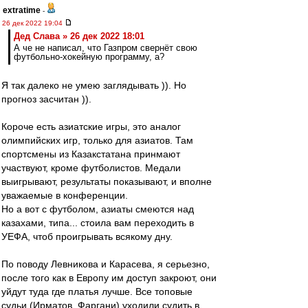
extratime
-
26 дек 2022 19:04
Дед Слава » 26 дек 2022 18:01
А че не написал, что Газпром свернёт свою
футбольно-хокейную программу, а?
Я так далеко не умею заглядывать )). Но
прогноз засчитан )).
Короче есть азиатские игры, это аналог
олимпийских игр, только для азиатов. Там
спортсмены из Казакстатана принмают
участвуют, кроме футболистов. Медали
выигрывают, результаты показывают, и вполне
уважаемые в конференции.
Но а вот с футболом, азиаты смеются над
казахами, типа... стоила вам переходить в
УЕФА, чтоб проигрывать всякому дну.
По поводу Левникова и Карасева, я серьезно,
после того как в Европу им доступ закроют, они
уйдут туда где платья лучше. Все топовые
судьи (Ирматов, Фаргани) уходили судить в