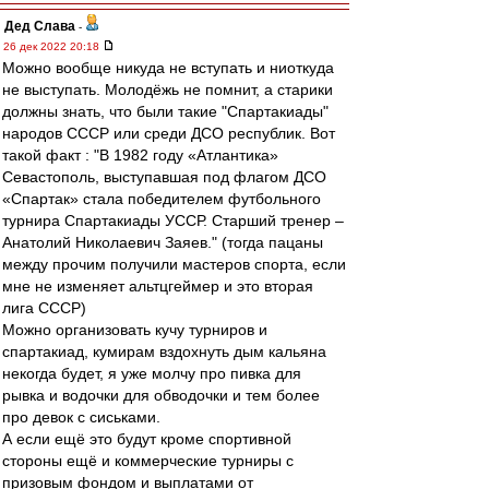
Дед Слава
-
26 дек 2022 20:18
Можно вообще никуда не вступать и ниоткуда
не выступать. Молодёжь не помнит, а старики
должны знать, что были такие "Спартакиады"
народов СССР или среди ДСО республик. Вот
такой факт : "В 1982 году «Атлантика»
Севастополь, выступавшая под флагом ДСО
«Спартак» стала победителем футбольного
турнира Спартакиады УССР. Старший тренер –
Анатолий Николаевич Заяев." (тогда пацаны
между прочим получили мастеров спорта, если
мне не изменяет альтцгеймер и это вторая
лига СССР)
Можно организовать кучу турниров и
спартакиад, кумирам вздохнуть дым кальяна
некогда будет, я уже молчу про пивка для
рывка и водочки для обводочки и тем более
про девок с сиськами.
А если ещё это будут кроме спортивной
стороны ещё и коммерческие турниры с
призовым фондом и выплатами от