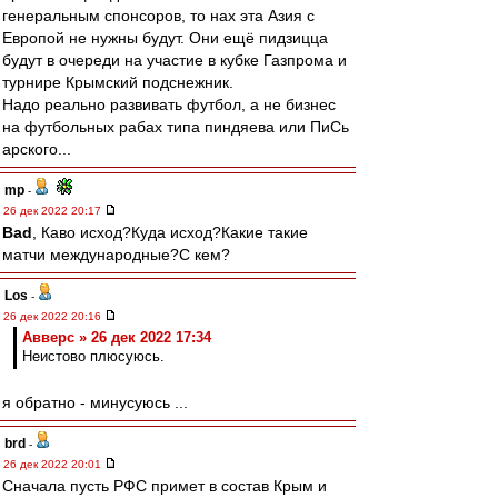
генеральным спонсоров, то нах эта Азия с
Европой не нужны будут. Они ещё пидзицца
будут в очереди на участие в кубке Газпрома и
турнире Крымский подснежник.
Надо реально развивать футбол, а не бизнес
на футбольных рабах типа пиндяева или ПиСь
арского...
mp
-
26 дек 2022 20:17
Bad
, Каво исход?Куда исход?Какие такие
матчи международные?С кем?
Los
-
26 дек 2022 20:16
Авверс » 26 дек 2022 17:34
Неистово плюсуюсь.
я обратно - минусуюсь ...
brd
-
26 дек 2022 20:01
Сначала пусть РФС примет в состав Крым и