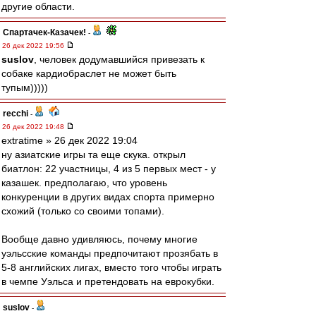
другие области.
Спартачек-Казачек!
-
26 дек 2022 19:56
suslov
, человек додумавшийся привезать к
собаке кардиобраслет не может быть
тупым)))))
recchi
-
26 дек 2022 19:48
extratime » 26 дек 2022 19:04
ну азиатские игры та еще скука. открыл
биатлон: 22 участницы, 4 из 5 первых мест - у
казашек. предполагаю, что уровень
конкуренции в других видах спорта примерно
схожий (только со своими топами).
Вообще давно удивляюсь, почему многие
уэльсские команды предпочитают прозябать в
5-8 английских лигах, вместо того чтобы играть
в чемпе Уэльса и претендовать на еврокубки.
suslov
-