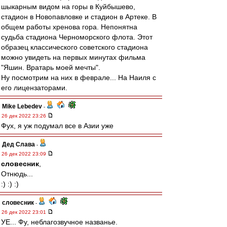
шыкарным видом на горы в Куйбышево,
стадион в Новопавловке и стадион в Артеке. В
общем работы хренова гора. Непонятна
судьба стадиона Черноморского флота. Этот
образец классического советского стадиона
можно увидеть на первых минутах фильма
"Яшин. Вратарь моей мечты".
Ну посмотрим на них в феврале... На Наиля с
его лицензаторами.
Mike Lebedev
-
26 дек 2022 23:26
Фух, я уж подумал все в Азии уже
Дед Слава
-
26 дек 2022 23:09
словесник
,
Отнюдь...
:) :) :)
словесник
-
26 дек 2022 23:01
УЕ... Фу, неблагозвучное названье.