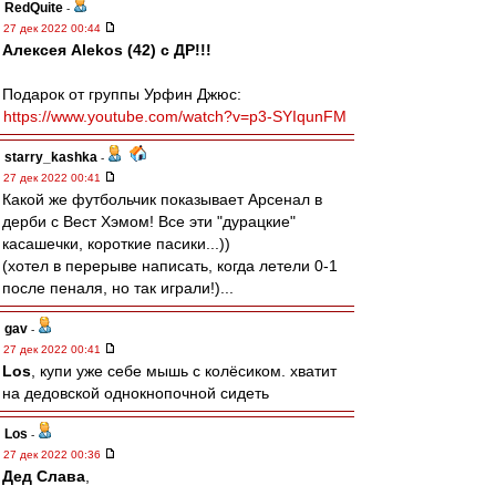
RedQuite
-
27 дек 2022 00:44
Алексея Alekos (42) с ДР!!!
Подарок от группы Урфин Джюс:
https://www.youtube.com/watch?v=p3-SYIqunFM
starry_kashka
-
27 дек 2022 00:41
Какой же футбольчик показывает Арсенал в
дерби с Вест Хэмом! Все эти "дурацкие"
касашечки, короткие пасики...))
(хотел в перерыве написать, когда летели 0-1
после пеналя, но так играли!)...
gav
-
27 дек 2022 00:41
Los
, купи уже себе мышь с колёсиком. хватит
на дедовской однокнопочной сидеть
Los
-
27 дек 2022 00:36
Дед Слава
,