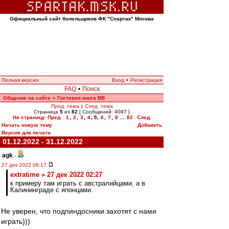
Официальный сайт болельщиков ФК "Спартак" Москва
Полная версия
Вход
•
Регистрация
FAQ
•
Поиск
Общение на сайте
Гостевая книга ВВ
»
Пред. тема
|
След. тема
Страница
5
из
82
[ Сообщений: 4097 ]
На страницу
Пред.
1
,
2
,
3
,
4
,
5
,
6
,
7
,
8
...
82
След.
Начать новую тему
Добавить
Версия для печати
01.12.2022 - 31.12.2022
agk
-
27 дек 2022 08:17
extratime » 27 дек 2022 02:27
к примеру там играть с австралийцами, а в
Калининграде с японцами.
Не уверен, что подпиндосники захотят с нами
играть)))