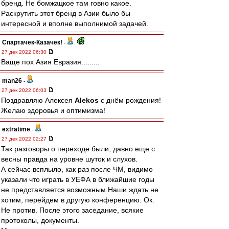
бренд. Не бомжацкое там говно какое.
Раскрутить этот бренд в Азии было бы
интересной и вполне выполнимой задачей.
Спартачек-Казачек!
-
27 дек 2022 06:30
Ваще пох Азия Евразия.........
man26
-
27 дек 2022 06:03
Поздравляю Алексея
Alekos
с днём рождения!
Желаю здоровья и оптимизма!
extratime
-
27 дек 2022 02:27
Так разговоры о переходе были, давно еще с
весны правда на уровне шуток и слухов.
А сейчас всплыло, как раз после ЧМ, видимо
указали что играть в УЕФА в ближайшие годы
не представляется возможным.Наши ждать не
хотим, перейдем в другую конференцию. Ок.
Не против. После этого заседание, всякие
протоколы, документы.