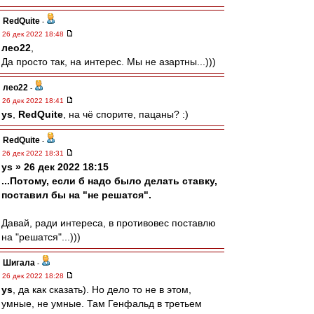
RedQuite
-
26 дек 2022 18:48
лео22
,
Да просто так, на интерес. Мы не азартны...)))
лео22
-
26 дек 2022 18:41
ys
,
RedQuite
, на чё спорите, пацаны? :)
RedQuite
-
26 дек 2022 18:31
ys » 26 дек 2022 18:15
...Потому, если б надо было делать ставку,
поставил бы на "не решатся".
Давай, ради интереса, в противовес поставлю
на "решатся"...)))
Шигала
-
26 дек 2022 18:28
ys
, да как сказать). Но дело то не в этом,
умные, не умные. Там Генфальд в третьем