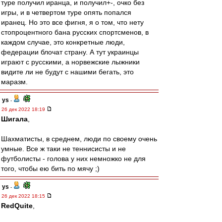
туре получил иранца, и получил+-, очко без
игры, и в четвертом туре опять попался
иранец. Но это все фигня, я о том, что нету
стопроцентного бана русских спортсменов, в
каждом случае, это конкретные люди,
федерации блочат страну. А тут украинцы
играют с русскими, а норвежские лыжники
видите ли не будут с нашими бегать, это
маразм.
ys
-
26 дек 2022 18:19
Шигала
,
Шахматисты, в среднем, люди по своему очень
умные. Все ж таки не теннисисты и не
футболисты - голова у них немножко не для
того, чтобы ею бить по мячу ;)
ys
-
26 дек 2022 18:15
RedQuite
,