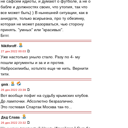
не сафсем идиоты, и думают о футболе, а не о
бабле и должностях своих, что утопия, так что
все может быть) ) В нынешней ситуации, как в
анигдоте, только всирьезна, про ту обезянку,
которая не может разорваться, чью сторону
принять. "умных" или "красивых".
Бгггг.
Nikiforoff
-
27 дек 2022 00:03
Уже настолько уныло стало. Разу по 4- му
пошли аргументы и за и и против.
Набросилиибы, хотьткто еще че нить. Вернити
тити.
gmk
-
26 дек 2022 23:39
Вот вообще пофиг на судьбу крымских клубов.
До лампочки. Абсолютно безразлично.
Это гостевая Спартак Москва так-то...
Дед Слава
-
26 дек 2022 23:32