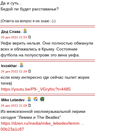
Да и суть...
Бедой ли будет расставанье?
(Ответа на вопрос я не знаю :-).)
Дед Слава
-
26 дек 2022 21:53
Уефе верить нельзя. Они полностью обманули
всех и облажались в Крыму. Состояние
футбола на полуострове это вина уефа.
kvzakhar
-
26 дек 2022 21:29
если кому интересно где сейчас пылит жорик
тигев)
https://youtu.be/P9-_VGryfnc?t=4485
Mike Lebedev
-
26 дек 2022 21:08
Из межсезонной околомузыкальной лирики
сегодня "Лемми и The Beatles"
https://dzen.ru/media/mike_lebedev/lemm ...
00b23a1c87