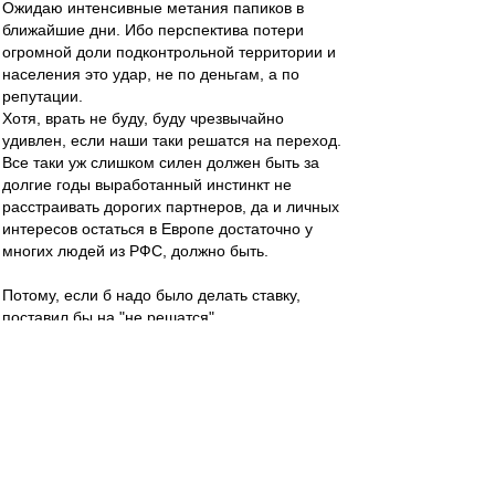
Ожидаю интенсивные метания папиков в
ближайшие дни. Ибо перспектива потери
огромной доли подконтрольной территории и
населения это удар, не по деньгам, а по
репутации.
Хотя, врать не буду, буду чрезвычайно
удивлен, если наши таки решатся на переход.
Все таки уж слишком силен должен быть за
долгие годы выработанный инстинкт не
расстраивать дорогих партнеров, да и личных
интересов остаться в Европе достаточно у
многих людей из РФС, должно быть.
Потому, если б надо было делать ставку,
поставил бы на "не решатся".
Шигала
-
26 дек 2022 18:13
Прямо счас идет чемпионат мира по рапиду
(шахматы), там несколько партий играли
между собой украинские и российские
шахматисты. Никаких истерик.