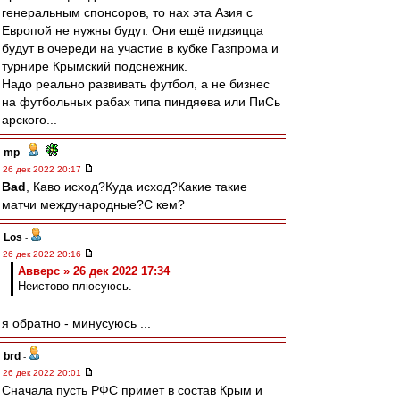
генеральным спонсоров, то нах эта Азия с
Европой не нужны будут. Они ещё пидзицца
будут в очереди на участие в кубке Газпрома и
турнире Крымский подснежник.
Надо реально развивать футбол, а не бизнес
на футбольных рабах типа пиндяева или ПиСь
арского...
mp
-
26 дек 2022 20:17
Bad
, Каво исход?Куда исход?Какие такие
матчи международные?С кем?
Los
-
26 дек 2022 20:16
Авверс » 26 дек 2022 17:34
Неистово плюсуюсь.
я обратно - минусуюсь ...
brd
-
26 дек 2022 20:01
Сначала пусть РФС примет в состав Крым и