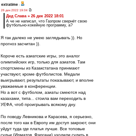
extratime
-
26 дек 2022 19:04
Дед Слава » 26 дек 2022 18:01
А че не написал, что Газпром свернёт свою
футбольно-хокейную программу, а?
Я так далеко не умею заглядывать )). Но
прогноз засчитан )).
Короче есть азиатские игры, это аналог
олимпийских игр, только для азиатов. Там
спортсмены из Казакстатана принмают
участвуют, кроме футболистов. Медали
выигрывают, результаты показывают, и вполне
уважаемые в конференции.
Но а вот с футболом, азиаты смеются над
казахами, типа... стоила вам переходить в
УЕФА, чтоб проигрывать всякому дну.
По поводу Левникова и Карасева, я серьезно,
после того как в Европу им доступ закроют, они
уйдут туда где платья лучше. Все топовые
судьи (Ирматов, Фаргани) уходили судить в