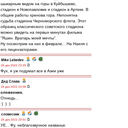
шыкарным видом на горы в Куйбышево,
стадион в Новопавловке и стадион в Артеке. В
общем работы хренова гора. Непонятна
судьба стадиона Черноморского флота. Этот
образец классического советского стадиона
можно увидеть на первых минутах фильма
"Яшин. Вратарь моей мечты".
Ну посмотрим на них в феврале... На Наиля с
его лицензаторами.
Mike Lebedev
-
26 дек 2022 23:26
Фух, я уж подумал все в Азии уже
Дед Слава
-
26 дек 2022 23:09
словесник
,
Отнюдь...
:) :) :)
словесник
-
26 дек 2022 23:01
УЕ... Фу, неблагозвучное названье.