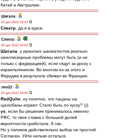
Китай и Австралию.
Шигала
-
26 дек 2022 19:03
Спектр
, да я в курсе.
Спектр
-
26 дек 2022 19:02
Шигала
, у иранских шахматистов реально
неиллюзорные проблемы могут быть (и не
только с федерацией), если сядут за доску с
израильтянином. Во многом из-за этого и
Фируджа в результате сбежал во Францию.
лео22
-
26 дек 2022 19:00
RedQuite
, ну понятно, это пацаны на
щелобаны играют. Стало быть по куску? )))
ys
, если бы решение принималось именно
РФС, то твоя ставка с большой долей
вероятности сработала. А так...
Но у папиков действительно выбор не простой.
Согласен. Уйти нельзя остаться.