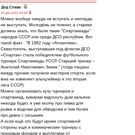
Дед Слава
-
26 дек 2022 20:18
Можно вообще никуда не вступать и ниоткуда
не выступать. Молодёжь не помнит, а старики
должны знать, что были такие "Спартакиады"
народов СССР или среди ДСО республик. Вот
такой факт : "В 1982 году «Атлантика»
Севастополь, выступавшая под флагом ДСО
«Спартак» стала победителем футбольного
турнира Спартакиады УССР. Старший тренер –
Анатолий Николаевич Заяев." (тогда пацаны
между прочим получили мастеров спорта, если
мне не изменяет альтцгеймер и это вторая
лига СССР)
Можно организовать кучу турниров и
спартакиад, кумирам вздохнуть дым кальяна
некогда будет, я уже молчу про пивка для
рывка и водочки для обводочки и тем более
про девок с сиськами.
А если ещё это будут кроме спортивной
стороны ещё и коммерческие турниры с
призовым фондом и выплатами от