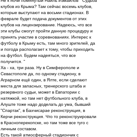
Не к ночи помянутый Наиль Измайлов " Судьба
клубов из Крыма? Там сейчас восемь клубов,
которые выступают на восьми стадионах. В
феврале будет подача документов от этих
клубов на лицензирование. Надеюсь, что все
эти клубы смогут пройти данную процедуру и
принять участие в соревнованиях. Интерес к
футболу в Крыму есть, там много зрителей, да
и погода располагает к тому, чтобы приходить
на футбол. Будем надеяться, что все
получится. "
Ха - ха, три раза. Ну в Симферополе и
Севастополе да, по одному стадиону, в
Аграрном ещё один, в Ялте, если сделают
места для запасных, тренерского штаба и
резервного судьи, может в Евпатории с
натяжкой, но там нет футбольного клуба, в
Алуште тоже надо доделать до ума, бывший
"Спартак", в Бахчисарае реконструкция, в
Керчи реконструкция. Что то реконструировали
в Красноперекопске, но там тоже все туго с
личным составом.
Есть такой атмосферный стадиончик с