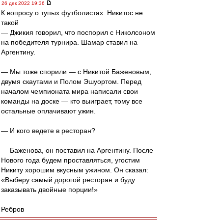
26 дек 2022 19:36
К вопросу о тупых футболистах. Никитос не
такой
— Джикия говорил, что поспорил с Николсоном
на победителя турнира. Шамар ставил на
Аргентину.
— Мы тоже спорили — с Никитой Баженовым,
двумя скаутами и Полом Эшуортом. Перед
началом чемпионата мира написали свои
команды на доске — кто выиграет, тому все
остальные оплачивают ужин.
— И кого ведете в ресторан?
— Баженова, он поставил на Аргентину. После
Нового года будем проставляться, угостим
Никиту хорошим вкусным ужином. Он сказал:
«Выберу самый дорогой ресторан и буду
заказывать двойные порции!»
Ребров