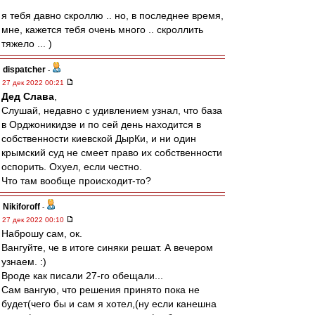
я тебя давно скроллю .. но, в последнее время,
мне, кажется тебя очень много .. скроллить
тяжело ... )
dispatcher
-
27 дек 2022 00:21
Дед Слава
,
Слушай, недавно с удивлением узнал, что база
в Орджоникидзе и по сей день находится в
собственности киевской ДырКи, и ни один
крымский суд не смеет право их собственности
оспорить. Охуел, если честно.
Что там вообще происходит-то?
Nikiforoff
-
27 дек 2022 00:10
Наброшу сам, ок.
Вангуйте, че в итоге синяки решат. А вечером
узнаем. :)
Вроде как писали 27-го обещали...
Сам вангую, что решения принято пока не
будет(чего бы и сам я хотел,(ну если канешна