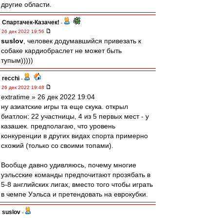
другие области.
Спартачек-Казачек!
-
26 дек 2022 19:56
suslov
, человек додумавшийся привезать к
собаке кардиобраслет не может быть
тупым)))))
recchi
-
26 дек 2022 19:48
extratime » 26 дек 2022 19:04
ну азиатские игры та еще скука. открыл
биатлон: 22 участницы, 4 из 5 первых мест - у
казашек. предполагаю, что уровень
конкуренции в других видах спорта примерно
схожий (только со своими топами).
Вообще давно удивляюсь, почему многие
уэльсские команды предпочитают прозябать в
5-8 английских лигах, вместо того чтобы играть
в чемпе Уэльса и претендовать на еврокубки.
suslov
-