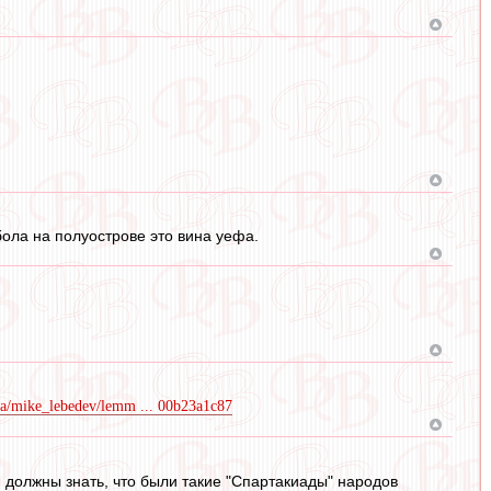
ола на полуострове это вина уефа.
dia/mike_lebedev/lemm ... 00b23a1c87
и должны знать, что были такие "Спартакиады" народов