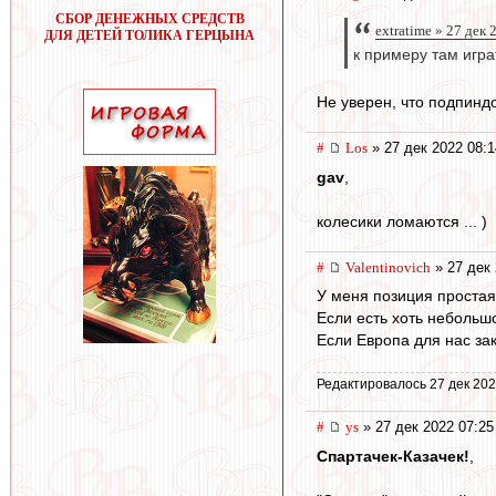
СБОР ДЕНЕЖНЫХ СРЕДСТВ
extratime » 27 дек 
ДЛЯ ДЕТЕЙ ТОЛИКА ГЕРЦЫНА
к примеру там игра
Не уверен, что подпиндо
#
Los
» 27 дек 2022 08:1
gav
,
колесики ломаются ... )
#
Valentinovich
» 27 дек 
У меня позиция простая
Если есть хоть небольшо
Если Европа для нас зак
Редактировалось 27 дек 202
#
ys
» 27 дек 2022 07:25
Спартачек-Казачек!
,