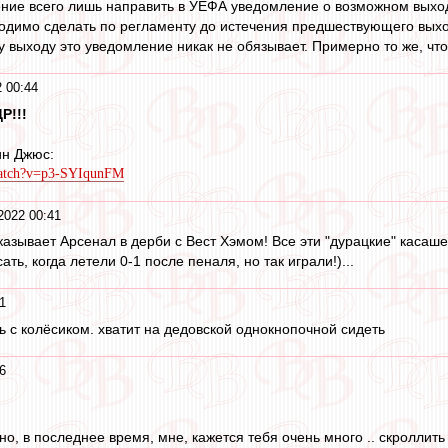
ние всего лишь направить в УЕФА уведомление о возможном выход
ходимо сделать по регламенту до истечения предшествующего выхо
выходу это уведомление никак не обязывает. Примерно то же, чт
 00:44
Р!!!
ин Джюс:
watch?v=p3-SYIqunFM
2022 00:41
азывает Арсенал в дерби с Вест Хэмом! Все эти "дурацкие" касашечк
ть, когда летели 0-1 после пеналя, но так играли!)...
1
ь с колёсиком. хватит на дедовской однокнопочной сидеть
6
но, в последнее время, мне, кажется тебя очень много .. скроллить т