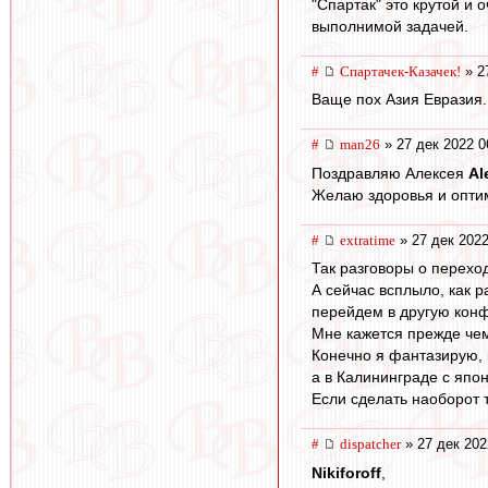
"Спартак" это крутой и 
выполнимой задачей.
#
Спартачек-Казачек!
» 2
Ваще пох Азия Евразия....
#
man26
» 27 дек 2022 0
Поздравляю Алексея
Al
Желаю здоровья и опти
#
extratime
» 27 дек 2022
Так разговоры о перехо
А сейчас всплыло, как 
перейдем в другую конф
Мне кажется прежде чем
Конечно я фантазирую, 
а в Калининграде с япо
Если сделать наоборот 
#
dispatcher
» 27 дек 202
Nikiforoff
,