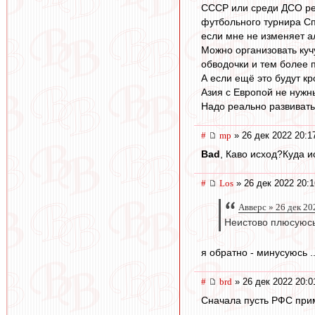
СССР или среди ДСО рес
футбольного турнира Сп
если мне не изменяет а
Можно организовать кучу
обводочки и тем более п
А если ещё это будут к
Азия с Европой не нужн
Надо реально развивать
#
mp
» 26 дек 2022 20:1
Bad
, Каво исход?Куда 
#
Los
» 26 дек 2022 20:1
Авверс » 26 дек 20
Неистово плюсуюсь
я обратно - минусуюсь ..
#
brd
» 26 дек 2022 20:0
Сначала пусть РФС прим