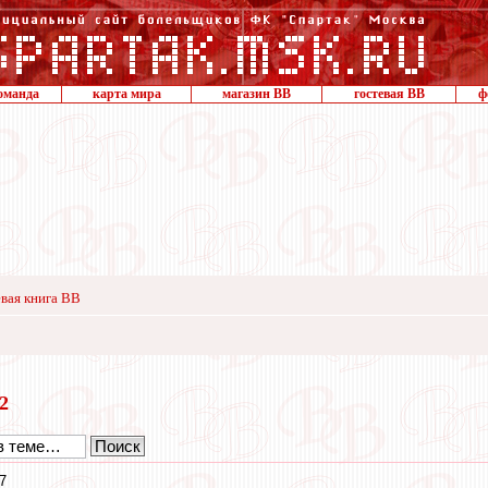
оманда
карта мира
магазин ВВ
гостевая ВВ
ф
вая книга ВВ
22
7