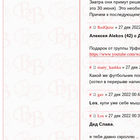
Завтра они примут реше
это 30 июня). Это необ
Причем к последующему 
#
RedQuite
» 27 дек 2022
Алексея Alekos (42) с Д
Подарок от группы Урф
https://www.youtube.com/
#
starry_kashka
» 27 дек 
Какой же футбольчик пок
(хотел в перерыве написа
#
gav
» 27 дек 2022 00:4
Los
, купи уже себе мыш
#
Los
» 27 дек 2022 00:3
Дед Слава
,
я тебя давно скроллю .. 