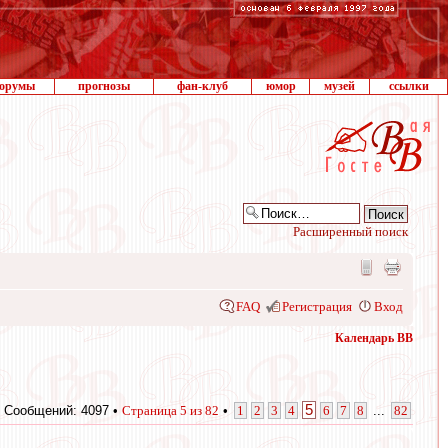
орумы
прогнозы
фан-клуб
юмор
музей
ссылки
Расширенный поиск
FAQ
Регистрация
Вход
Календарь ВВ
5
Сообщений: 4097 •
Страница
5
из
82
•
1
2
3
4
6
7
8
...
82