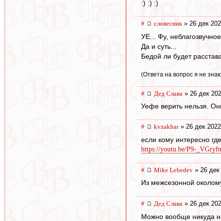
:) :) :)
#
словесник
» 26 дек 202
УЕ... Фу, неблагозвучно
Да и суть...
Бедой ли будет расстав
(Ответа на вопрос я не знаю 
#
Дед Слава
» 26 дек 202
Уефе верить нельзя. Он
#
kvzakhar
» 26 дек 2022
если кому интересно где
https://youtu.be/P9-_VGryf
#
Mike Lebedev
» 26 дек
Из межсезонной околому
#
Дед Слава
» 26 дек 202
Можно вообще никуда не