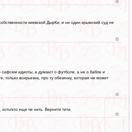
собственности киевской ДырКи, и ни один крымский суд не
е сафсем идиоты, и думают о футболе, а не о бабле и
те, только всирьезна, про ту обезянку, которая не может
 хотьткто еще че нить. Вернити тити.