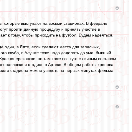
в, которые выступают на восьми стадионах. В феврале
могут пройти данную процедуру и принять участие в
ает к тому, чтобы приходить на футбол. Будем надеяться,
щё один, в Ялте, если сделают места для запасных,
ного клуба, в Алуште тоже надо доделать до ума, бывший
 Красноперекопске, но там тоже все туго с личным составом.
овопавловке и стадион в Артеке. В общем работы хренова
тского стадиона можно увидеть на первых минутах фильма