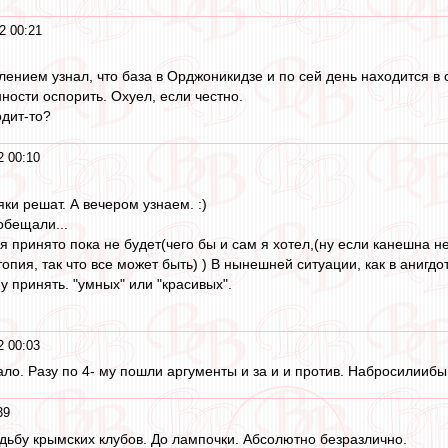
2 00:21
лением узнал, что база в Орджоникидзе и по сей день находится в 
ности оспорить. Охуел, если честно.
дит-то?
2 00:10
яки решат. А вечером узнаем. :)
обещали...
я принято пока не будет(чего бы и сам я хотел,(ну если канешна н
топия, так что все может быть) ) В нынешней ситуации, как в анигдо
у принять. "умных" или "красивых".
2 00:03
ло. Разу по 4- му пошли аргументы и за и и против. Набросилиибы,
39
дьбу крымских клубов. До лампочки. Абсолютно безразлично.