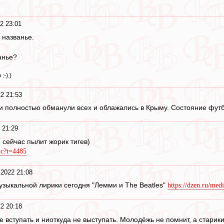
2 23:01
е названье.
анье?
:-).)
2 21:53
и полностью обманули всех и облажались в Крыму. Состояние футб
 21:29
 сейчас пылит жорик тигев)
nc?t=4485
 2022 21:08
зыкальной лирики сегодня "Лемми и The Beatles"
https://dzen.ru/me
2 20:18
 вступать и ниоткуда не выступать. Молодёжь не помнит, а старик