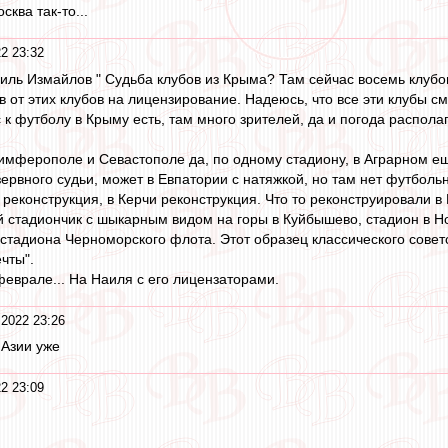
сква так-то...
2 23:32
иль Измайлов " Судьба клубов из Крыма? Там сейчас восемь клубо
 от этих клубов на лицензирование. Надеюсь, что все эти клубы с
к футболу в Крыму есть, там много зрителей, да и погода располаг
 Симферополе и Севастополе да, по одному стадиону, в Аграрном е
зервного судьи, может в Евпатории с натяжкой, но там нет футболь
 реконструкция, в Керчи реконструкция. Что то реконструировали в
 стадиончик с шыкарным видом на горы в Куйбышево, стадион в Н
 стадиона Черноморского флота. Этот образец классического сове
чты".
феврале... На Наиля с его лицензаторами.
 2022 23:26
 Азии уже
2 23:09