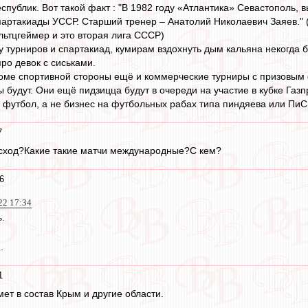
публик. Вот такой факт : "В 1982 году «Атлантика» Севастополь
артакиады УССР. Старший тренер – Анатолий Николаевич Заяев." 
льтцгеймер и это вторая лига СССР)
 турниров и спартакиад, кумирам вздохнуть дым кальяна некогда б
ро девок с сиськами.
роме спортивной стороны ещё и коммерческие турниры с призовым 
ы будут. Они ещё пидзицца будут в очереди на участие в кубке Газ
 футбол, а не бизнес на футбольных рабах типа пиндяева или ПиСь
7
исход?Какие такие матчи международные?С кем?
6
22 17:34
.
.
1
ет в состав Крым и другие области.