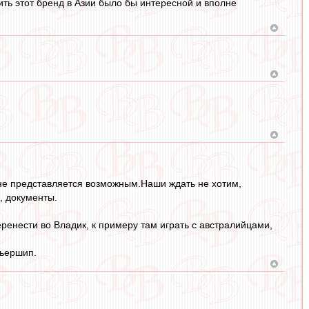
ить этот бренд в Азии было бы интересной и вполне
 не представляется возможным.Наши ждать не хотим,
, документы.
ренести во Владик, к примеру там играть с австралийцами,
мьершип.