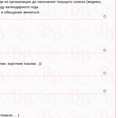
е из организации до окончания текущего сезона (видимо,
ду календарного года.
о и обещание жениться.
и, короткие пасики...))
яжело ... )