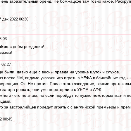
очень заразительный бренд. Не бомжацкое там говно какое. Раскрут
7 дек 2022 06:30
.....
6:03
ekos
с днём рождения!
мизма!
 02:27
де были, давно еще с весны правда на уровне шуток и слухов.
раз после ЧМ, видимо указали что играть в УЕФА в ближайшие годы
еренцию. Ок. Не против. После этого заседание, всякие протоколы
 завтра решать, они уже перетерли и с УЕФА и АФК.
много чего не знаю, но если перейдут то нужно некоторые матчи пе
нцами.
то за австралийцев приедут играть с с английской премьеры и пре
2 00:45