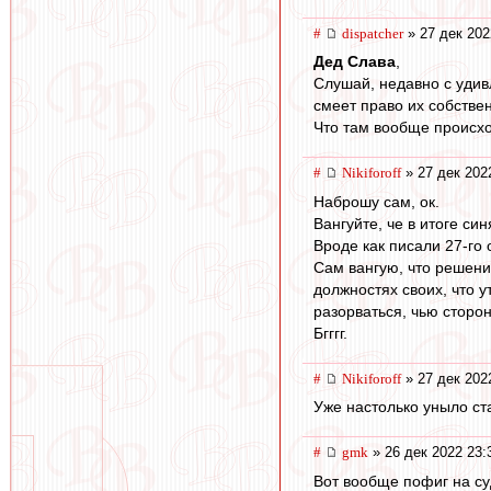
#
dispatcher
» 27 дек 202
Дед Слава
,
Слушай, недавно с удив
смеет право их собствен
Что там вообще происхо
#
Nikiforoff
» 27 дек 202
Наброшу сам, ок.
Вангуйте, че в итоге син
Вроде как писали 27-го 
Сам вангую, что решени
должностях своих, что у
разорваться, чью сторон
Бгггг.
#
Nikiforoff
» 27 дек 202
Уже настолько уныло ста
#
gmk
» 26 дек 2022 23:
Вот вообще пофиг на су