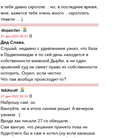
я тебя давно скроллю .. но, в последнее время,
мне, кажется тебя очень много .. скроллить
тяжело ... )
dispatcher
-
27 дек 2022 00:21
Дед Слава
,
Слушай, недавно с удивлением узнал, что база
в Орджоникидзе и по сей день находится в
собственности киевской ДырКи, и ни один
крымский суд не смеет право их собственности
оспорить. Охуел, если честно.
Что там вообще происходит-то?
Nikiforoff
-
27 дек 2022 00:10
Наброшу сам, ок.
Вангуйте, че в итоге синяки решат. А вечером
узнаем. :)
Вроде как писали 27-го обещали...
Сам вангую, что решения принято пока не
будет(чего бы и сам я хотел,(ну если канешна