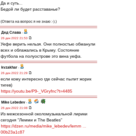
Да и суть...
Бедой ли будет расставанье?
(Ответа на вопрос я не знаю :-).)
Дед Слава
-
26 дек 2022 21:53
Уефе верить нельзя. Они полностью обманули
всех и облажались в Крыму. Состояние
футбола на полуострове это вина уефа.
kvzakhar
-
26 дек 2022 21:29
если кому интересно где сейчас пылит жорик
тигев)
https://youtu.be/P9-_VGryfnc?t=4485
Mike Lebedev
-
26 дек 2022 21:08
Из межсезонной околомузыкальной лирики
сегодня "Лемми и The Beatles"
https://dzen.ru/media/mike_lebedev/lemm ...
00b23a1c87