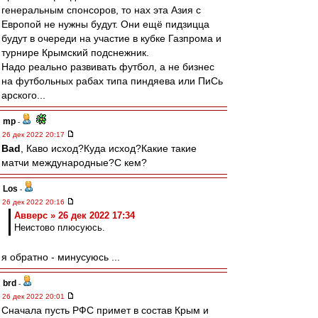
генеральным спонсоров, то нах эта Азия с
Европой не нужны будут. Они ещё пидзицца
будут в очереди на участие в кубке Газпрома и
турнире Крымский подснежник.
Надо реально развивать футбол, а не бизнес
на футбольных рабах типа пиндяева или ПиСь
арского...
mp
-
26 дек 2022 20:17
Bad
, Каво исход?Куда исход?Какие такие
матчи международные?С кем?
Los
-
26 дек 2022 20:16
Авверс » 26 дек 2022 17:34
Неистово плюсуюсь.
я обратно - минусуюсь ...
brd
-
26 дек 2022 20:01
Сначала пусть РФС примет в состав Крым и