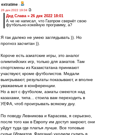
extratime
-
26 дек 2022 19:04
Дед Слава » 26 дек 2022 18:01
А че не написал, что Газпром свернёт свою
футбольно-хокейную программу, а?
Я так далеко не умею заглядывать )). Но
прогноз засчитан )).
Короче есть азиатские игры, это аналог
олимпийских игр, только для азиатов. Там
спортсмены из Казакстатана принмают
участвуют, кроме футболистов. Медали
выигрывают, результаты показывают, и вполне
уважаемые в конференции.
Но а вот с футболом, азиаты смеются над
казахами, типа... стоила вам переходить в
УЕФА, чтоб проигрывать всякому дну.
По поводу Левникова и Карасева, я серьезно,
после того как в Европу им доступ закроют, они
уйдут туда где платья лучше. Все топовые
судьи (Ирматов, Фаргани) уходили судить в