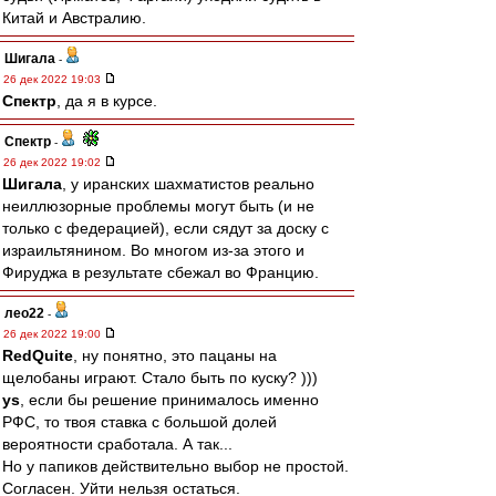
Китай и Австралию.
Шигала
-
26 дек 2022 19:03
Спектр
, да я в курсе.
Спектр
-
26 дек 2022 19:02
Шигала
, у иранских шахматистов реально
неиллюзорные проблемы могут быть (и не
только с федерацией), если сядут за доску с
израильтянином. Во многом из-за этого и
Фируджа в результате сбежал во Францию.
лео22
-
26 дек 2022 19:00
RedQuite
, ну понятно, это пацаны на
щелобаны играют. Стало быть по куску? )))
ys
, если бы решение принималось именно
РФС, то твоя ставка с большой долей
вероятности сработала. А так...
Но у папиков действительно выбор не простой.
Согласен. Уйти нельзя остаться.