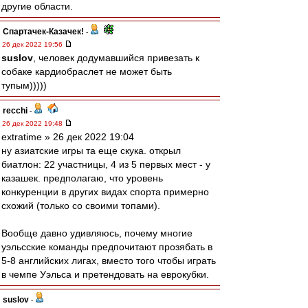
другие области.
Спартачек-Казачек!
-
26 дек 2022 19:56
suslov
, человек додумавшийся привезать к
собаке кардиобраслет не может быть
тупым)))))
recchi
-
26 дек 2022 19:48
extratime » 26 дек 2022 19:04
ну азиатские игры та еще скука. открыл
биатлон: 22 участницы, 4 из 5 первых мест - у
казашек. предполагаю, что уровень
конкуренции в других видах спорта примерно
схожий (только со своими топами).
Вообще давно удивляюсь, почему многие
уэльсские команды предпочитают прозябать в
5-8 английских лигах, вместо того чтобы играть
в чемпе Уэльса и претендовать на еврокубки.
suslov
-