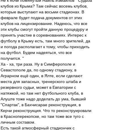
Не к ночи помянутый Наиль Измайлов " Судьба
клубов из Крыма? Там сейчас восемь клубов,
которые выступают на восьми стадионах. В
феврале будет подача документов от этих
клубов на лицензирование. Надеюсь, что все
эти клубы смогут пройти данную процедуру и
принять участие в соревнованиях. Интерес к
футболу в Крыму есть, там много зрителей, да
и погода располагает к тому, чтобы приходить
на футбол. Будем надеяться, что все
получится. "
Ха - ха, три раза. Ну в Симферополе и
Севастополе да, по одному стадиону, в
Аграрном ещё один, в Ялте, если сделают
места для запасных, тренерского штаба и
резервного судьи, может в Евпатории с
натяжкой, но там нет футбольного клуба, в
Алуште тоже надо доделать до ума, бывший
"Спартак", в Бахчисарае реконструкция, в
Керчи реконструкция. Что то реконструировали
в Красноперекопске, но там тоже все туго с
личным составом.
Есть такой атмосферный стадиончик с