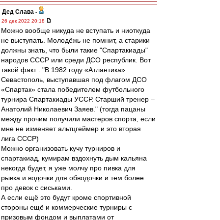
Дед Слава
-
26 дек 2022 20:18
Можно вообще никуда не вступать и ниоткуда
не выступать. Молодёжь не помнит, а старики
должны знать, что были такие "Спартакиады"
народов СССР или среди ДСО республик. Вот
такой факт : "В 1982 году «Атлантика»
Севастополь, выступавшая под флагом ДСО
«Спартак» стала победителем футбольного
турнира Спартакиады УССР. Старший тренер –
Анатолий Николаевич Заяев." (тогда пацаны
между прочим получили мастеров спорта, если
мне не изменяет альтцгеймер и это вторая
лига СССР)
Можно организовать кучу турниров и
спартакиад, кумирам вздохнуть дым кальяна
некогда будет, я уже молчу про пивка для
рывка и водочки для обводочки и тем более
про девок с сиськами.
А если ещё это будут кроме спортивной
стороны ещё и коммерческие турниры с
призовым фондом и выплатами от