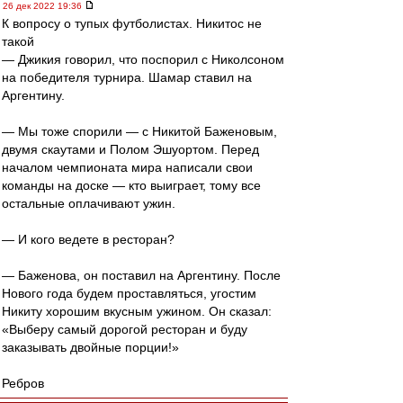
26 дек 2022 19:36
К вопросу о тупых футболистах. Никитос не
такой
— Джикия говорил, что поспорил с Николсоном
на победителя турнира. Шамар ставил на
Аргентину.
— Мы тоже спорили — с Никитой Баженовым,
двумя скаутами и Полом Эшуортом. Перед
началом чемпионата мира написали свои
команды на доске — кто выиграет, тому все
остальные оплачивают ужин.
— И кого ведете в ресторан?
— Баженова, он поставил на Аргентину. После
Нового года будем проставляться, угостим
Никиту хорошим вкусным ужином. Он сказал:
«Выберу самый дорогой ресторан и буду
заказывать двойные порции!»
Ребров