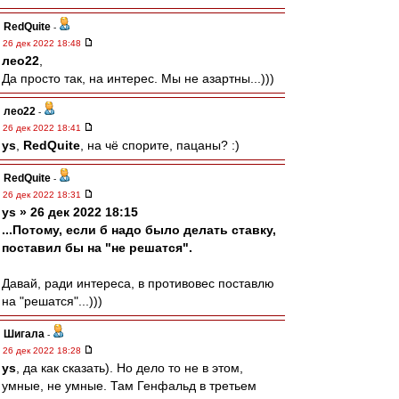
RedQuite
-
26 дек 2022 18:48
лео22
,
Да просто так, на интерес. Мы не азартны...)))
лео22
-
26 дек 2022 18:41
ys
,
RedQuite
, на чё спорите, пацаны? :)
RedQuite
-
26 дек 2022 18:31
ys » 26 дек 2022 18:15
...Потому, если б надо было делать ставку,
поставил бы на "не решатся".
Давай, ради интереса, в противовес поставлю
на "решатся"...)))
Шигала
-
26 дек 2022 18:28
ys
, да как сказать). Но дело то не в этом,
умные, не умные. Там Генфальд в третьем