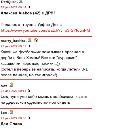
RedQuite
-
27 дек 2022 00:44
Алексея Alekos (42) с ДР!!!
Подарок от группы Урфин Джюс:
https://www.youtube.com/watch?v=p3-SYIqunFM
starry_kashka
-
27 дек 2022 00:41
Какой же футбольчик показывает Арсенал в
дерби с Вест Хэмом! Все эти "дурацкие"
касашечки, короткие пасики...))
(хотел в перерыве написать, когда летели 0-1
после пеналя, но так играли!)...
gav
-
27 дек 2022 00:41
Los
, купи уже себе мышь с колёсиком. хватит
на дедовской однокнопочной сидеть
Los
-
27 дек 2022 00:36
Дед Слава
,