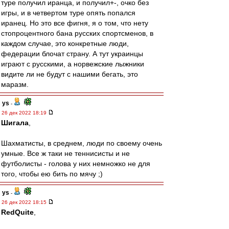
туре получил иранца, и получил+-, очко без
игры, и в четвертом туре опять попался
иранец. Но это все фигня, я о том, что нету
стопроцентного бана русских спортсменов, в
каждом случае, это конкретные люди,
федерации блочат страну. А тут украинцы
играют с русскими, а норвежские лыжники
видите ли не будут с нашими бегать, это
маразм.
ys
-
26 дек 2022 18:19
Шигала
,
Шахматисты, в среднем, люди по своему очень
умные. Все ж таки не теннисисты и не
футболисты - голова у них немножко не для
того, чтобы ею бить по мячу ;)
ys
-
26 дек 2022 18:15
RedQuite
,