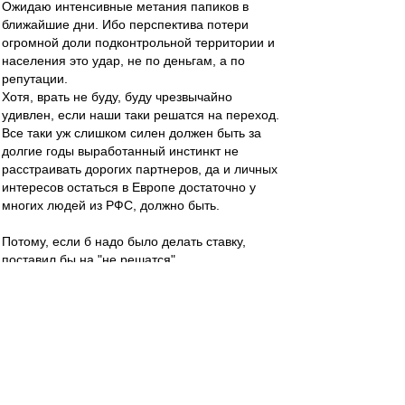
Ожидаю интенсивные метания папиков в
ближайшие дни. Ибо перспектива потери
огромной доли подконтрольной территории и
населения это удар, не по деньгам, а по
репутации.
Хотя, врать не буду, буду чрезвычайно
удивлен, если наши таки решатся на переход.
Все таки уж слишком силен должен быть за
долгие годы выработанный инстинкт не
расстраивать дорогих партнеров, да и личных
интересов остаться в Европе достаточно у
многих людей из РФС, должно быть.
Потому, если б надо было делать ставку,
поставил бы на "не решатся".
Шигала
-
26 дек 2022 18:13
Прямо счас идет чемпионат мира по рапиду
(шахматы), там несколько партий играли
между собой украинские и российские
шахматисты. Никаких истерик.