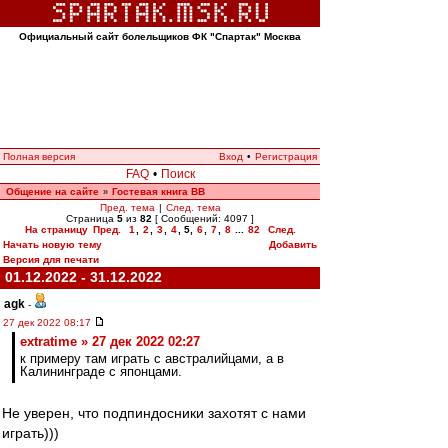
Официальный сайт болельщиков ФК "Спартак" Москва
Полная версия
Вход
•
Регистрация
FAQ
•
Поиск
Общение на сайте
Гостевая книга ВВ
»
Пред. тема
|
След. тема
Страница
5
из
82
[ Сообщений: 4097 ]
На страницу
Пред.
1
,
2
,
3
,
4
,
5
,
6
,
7
,
8
...
82
След.
Начать новую тему
Добавить
Версия для печати
01.12.2022 - 31.12.2022
agk
-
27 дек 2022 08:17
extratime » 27 дек 2022 02:27
к примеру там играть с австралийцами, а в
Калининграде с японцами.
Не уверен, что подпиндосники захотят с нами
играть)))