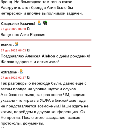
бренд. Не бомжацкое там говно какое.
Раскрутить этот бренд в Азии было бы
интересной и вполне выполнимой задачей.
Спартачек-Казачек!
-
27 дек 2022 06:30
Ваще пох Азия Евразия.........
man26
-
27 дек 2022 06:03
Поздравляю Алексея
Alekos
с днём рождения!
Желаю здоровья и оптимизма!
extratime
-
27 дек 2022 02:27
Так разговоры о переходе были, давно еще с
весны правда на уровне шуток и слухов.
А сейчас всплыло, как раз после ЧМ, видимо
указали что играть в УЕФА в ближайшие годы
не представляется возможным.Наши ждать не
хотим, перейдем в другую конференцию. Ок.
Не против. После этого заседание, всякие
протоколы, документы.