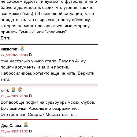
не сафсем идиоты, и думают о футболе, а не о
бабле и должностях своих, что утопия, так что
все может быть) ) В нынешней ситуации, как в
анигдоте, только всирьезна, про ту обезянку,
которая не может разорваться, чью сторону
принять. "умных" или "красивых".
Бгггг.
Nikiforoff
-
27 дек 2022 00:03
Уже настолько уныло стало. Разу по 4- му
пошли аргументы и за и и против.
Набросилиибы, хотьткто еще че нить. Вернити
тити.
gmk
-
26 дек 2022 23:39
Вот вообще пофиг на судьбу крымских клубов.
До лампочки. Абсолютно безразлично.
Это гостевая Спартак Москва так-то...
Дед Слава
-
26 дек 2022 23:32