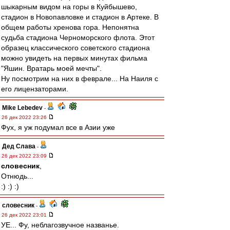
шыкарным видом на горы в Куйбышево,
стадион в Новопавловке и стадион в Артеке. В
общем работы хренова гора. Непонятна
судьба стадиона Черноморского флота. Этот
образец классического советского стадиона
можно увидеть на первых минутах фильма
"Яшин. Вратарь моей мечты".
Ну посмотрим на них в феврале... На Наиля с
его лицензаторами.
Mike Lebedev
-
26 дек 2022 23:26
Фух, я уж подумал все в Азии уже
Дед Слава
-
26 дек 2022 23:09
словесник
,
Отнюдь...
:) :) :)
словесник
-
26 дек 2022 23:01
УЕ... Фу, неблагозвучное названье.