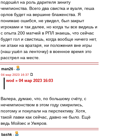
подошёл на роль дарителя зиниту
чемпионства. Всего два свистка и вуаля, геша
орлов будет на вершине блаженства. Я
понимаю ошибся, не увидел, был закрыт
игроками и так далее, но когда ты все видишь и
с опыта 200 матчей в РПЛ знаешь, что сейчас
будет гол и свистишь, когда вообще ничего нет,
ни атаки на вратаря, ни положения вне игры
(наш ушёл за ленточку) в военное время это
расстрел на месте.
man26
-
04 мар 2023 16:37
wod » 04 мар 2023 16:03
Валера, думаю, что, по большому счёту, с
нечемпионством в этом году смирились,
поэтому и покупали на перспективу. Хотя,
такой лавки как сейчас, давно не было. Ещё
ведь Мойзес и Умяров.
bashk
-