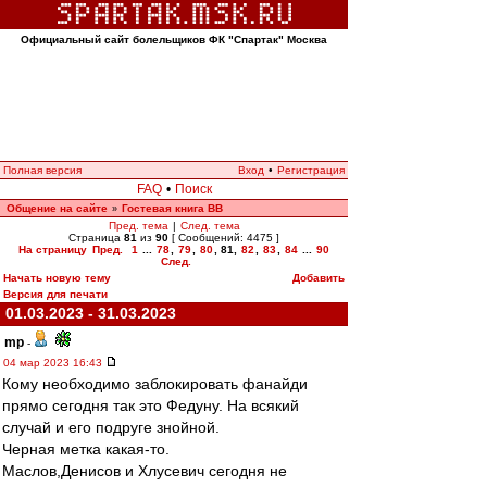
Официальный сайт болельщиков ФК "Спартак" Москва
Полная версия
Вход
•
Регистрация
FAQ
•
Поиск
Общение на сайте
Гостевая книга ВВ
»
Пред. тема
|
След. тема
Страница
81
из
90
[ Сообщений: 4475 ]
На страницу
Пред.
1
...
78
,
79
,
80
,
81
,
82
,
83
,
84
...
90
След.
Начать новую тему
Добавить
Версия для печати
01.03.2023 - 31.03.2023
mp
-
04 мар 2023 16:43
Кому необходимо заблокировать фанайди
прямо сегодня так это Федуну. На всякий
случай и его подруге знойной.
Черная метка какая-то.
Маслов,Денисов и Хлусевич сегодня не