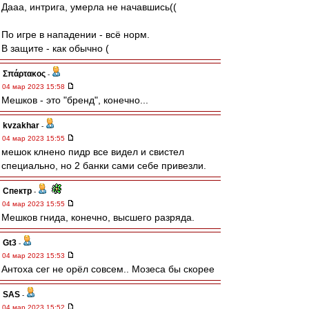
Дааа, интрига, умерла не начавшись((
По игре в нападении - всё норм.
В защите - как обычно (
Σπάρτακος
-
04 мар 2023 15:58
Мешков - это "бренд", конечно...
kvzakhar
-
04 мар 2023 15:55
мешок клнено пидр все видел и свистел
специально, но 2 банки сами себе привезли.
Спектр
-
04 мар 2023 15:55
Мешков гнида, конечно, высшего разряда.
Gt3
-
04 мар 2023 15:53
Антоха сег не орёл совсем.. Мозеса бы скорее
SAS
-
04 мар 2023 15:52