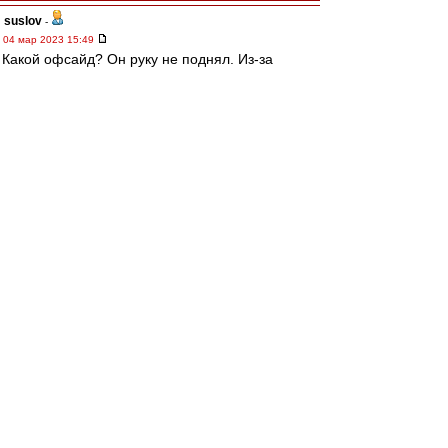
suslov
-
04 мар 2023 15:49
Какой офсайд? Он руку не поднял. Из-за
пидарского свистка
Разбор полетов
-
04 мар 2023 15:48
Тотальная профнепригодность очередного
мудака
Трувор
-
04 мар 2023 15:48
Вот что там смотреть?
Только время красть. Свиток же раньше был.
электроврач
-
04 мар 2023 15:47
Свисток был раньше.
Но...
Мешков - пидарас
Редактировалось 04 мар 2023 15:49