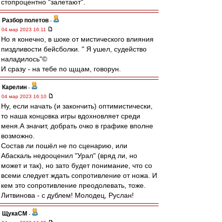
стопроцентно "залетают".
Разбор полетов
-
04 мар 2023 16:11
Но я конечно, в шоке от мистического влияния
пиздливости бейсболки. " Я ушел, судейство
наладилось"©
И сразу - на тебе по щщам, говорун.
Карелин
-
04 мар 2023 16:10
Ну, если начать (и закончить) оптимистически,
то наша концовка игры вдохновляет среди
меня.А значит, добрать очко в графике вполне
возможно.
Состав ли пошёл не по сценарию, или
Абаскаль недооценил "Урал" (вряд ли, но
может и так), но зато будет понимание, что со
всеми следует ждать сопротивление от ножа. И
кем это сопротивление преодолевать, тоже.
Литвинова - с дублем! Молодец, Руслан!
ЩукаСМ
-