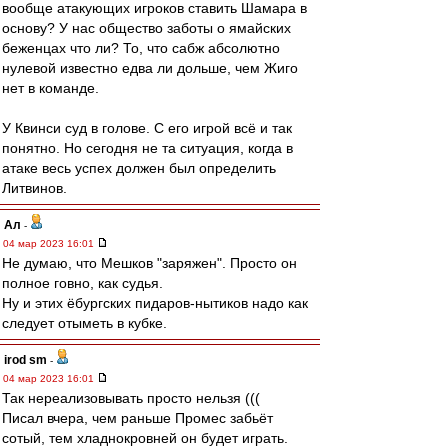
вообще атакующих игроков ставить Шамара в
основу? У нас общество заботы о ямайских
беженцах что ли? То, что сабж абсолютно
нулевой известно едва ли дольше, чем Жиго
нет в команде.
У Квинси суд в голове. С его игрой всё и так
понятно. Но сегодня не та ситуация, когда в
атаке весь успех должен был определить
Литвинов.
Ал
-
04 мар 2023 16:01
Не думаю, что Мешков "заряжен". Просто он
полное говно, как судья.
Ну и этих ëбургских пидаров-нытиков надо как
следует отыметь в кубке.
irod sm
-
04 мар 2023 16:01
Так нереализовывать просто нельзя (((
Писал вчера, чем раньше Промес забьёт
сотый, тем хладнокровней он будет играть.