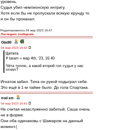
уровень.
Судья убил чемпионскую интригу.
Хотя если бы не пропускали всякую ерунду то
и он бы проканал.
Редактировалось 04 мар 2023 16:47
Последнее сообщение
Gladi0
-
04 мар 2023 16:42
Цитата
# taram » мар 4th, '23, 16:40
Чёта туплю, а какой второй гол судья у нас
отнял?
Игнатов забил. Типа он рукой подыграл себе.
Это ещё в 1-м тайме было. До гола Спартака.
irod sm
-
04 мар 2023 16:41
Не считая незаслуженно забитый, Саша очень
не в форме.
Они оба одинаковы с Шамаром на данный
момент.(