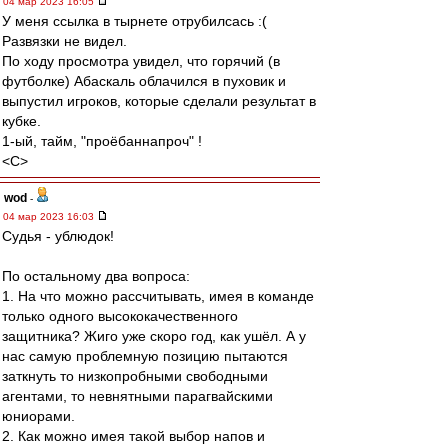
04 мар 2023 16:05
У меня ссылка в тырнете отрубилсась :(
Развязки не видел.
По ходу просмотра увидел, что горячий (в
футболке) Абаскаль облачился в пуховик и
выпустил игроков, которые сделали результат в
кубке.
1-ый, тайм, "проёбаннапроч" !
<C>
wod
-
04 мар 2023 16:03
Судья - ублюдок!
По остальному два вопроса:
1. На что можно рассчитывать, имея в команде
только одного высококачественного
защитника? Жиго уже скоро год, как ушёл. А у
нас самую проблемную позицию пытаются
заткнуть то низкопробными свободными
агентами, то невнятными парагвайскими
юниорами.
2. Как можно имея такой выбор напов и