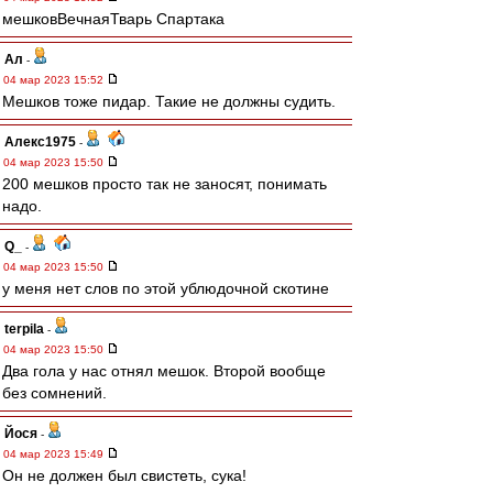
мешковВечнаяТварь Спартака
Ал
-
04 мар 2023 15:52
Мешков тоже пидар. Такие не должны судить.
Алекс1975
-
04 мар 2023 15:50
200 мешков просто так не заносят, понимать
надо.
Q_
-
04 мар 2023 15:50
у меня нет слов по этой ублюдочной скотине
terpila
-
04 мар 2023 15:50
Два гола у нас отнял мешок. Второй вообще
без сомнений.
Йося
-
04 мар 2023 15:49
Он не должен был свистеть, сука!