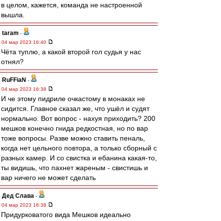
в целом, кажется, команда не настроенной
вышла.
taram
-
04 мар 2023 16:40
Чёта туплю, а какой второй гол судья у нас
отнял?
RuFFiaN
-
04 мар 2023 16:38
И че этому пидриле очкастому в монаках не
сидится. Главное сказал же, что ушёл и судят
нормально. Вот вопрос - нахуя приходить? 200
мешков конечно гнида редкостная, но по вар
тоже вопросы. Разве можно ставить пеналь,
когда нет цельного повтора, а только сборный с
разных камер. И со свистка и ебанина какая-то,
ты видишь, что пахнет жареным - свистишь и
вар ничего не может сделать
Дед Слава
-
04 мар 2023 16:38
Придурковатого вида Мешков идеально