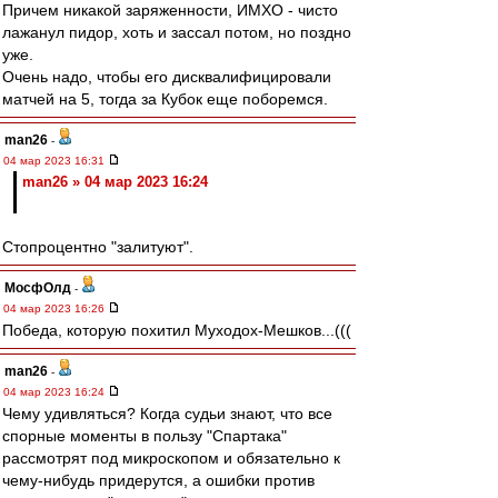
Причем никакой заряженности, ИМХО - чисто
лажанул пидор, хоть и зассал потом, но поздно
уже.
Очень надо, чтобы его дисквалифицировали
матчей на 5, тогда за Кубок еще поборемся.
man26
-
04 мар 2023 16:31
man26 » 04 мар 2023 16:24
Стопроцентно "залитуют".
МосфОлд
-
04 мар 2023 16:26
Победа, которую похитил Муходох-Мешков...(((
man26
-
04 мар 2023 16:24
Чему удивляться? Когда судьи знают, что все
спорные моменты в пользу "Спартака"
рассмотрят под микроскопом и обязательно к
чему-нибудь придерутся, а ошибки против